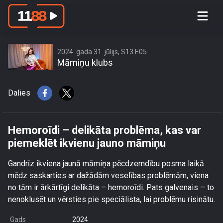
Hemoroīdi – delikāta problēma, kas
var piemeklēt ikvienu jauno māmiņu
2024. gada 31. jūlijs, S13 E05
Māmiņu klubs
Dalies
Hemoroīdi – delikāta problēma, kas var
piemeklēt ikvienu jauno māmiņu
Gandrīz ikviena jaunā māmiņa pēcdzemdību posma laikā
mēdz saskarties ar dažādām veselības problēmām, viena
no tām ir ārkārtīgi delikāta – hemoroīdi. Pats galvenais – to
nenoklusēt un vērsties pie speciālista, lai problēmu risinātu.
Gads
2024