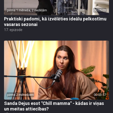
pirms 1 mēneša, 2 nedēļām
00:05:03
Praktiski padomi, kā izvēlēties ideālu pelkostīmu
vasaras sezonai
17. epizode
pirms 2 mēnešiem
00:03:57
Sanda Dejus esot "Chill mamma" - kādas ir viņas
un meitas attiecības?