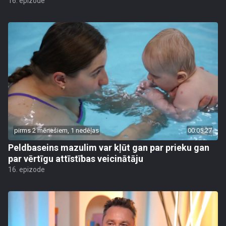
16. epizode
pirms 2 mēnešiem, 1 nedēļas
00:05:27
Peldbaseins mazulim var kļūt gan par prieku gan
par vērtīgu attīstības veicinātāju
16. epizode