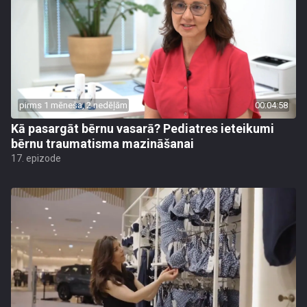
pirms 1 mēneša, 2 nedēļām
00:04:58
Kā pasargāt bērnu vasarā? Pediatres ieteikumi
bērnu traumatisma mazināšanai
17. epizode