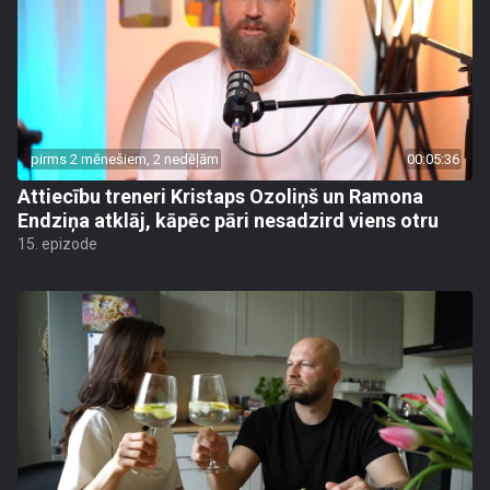
pirms 2 mēnešiem, 2 nedēļām
00:05:36
Attiecību treneri Kristaps Ozoliņš un Ramona
Endziņa atklāj, kāpēc pāri nesadzird viens otru
15. epizode