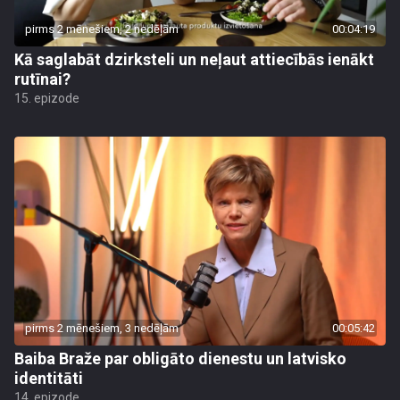
pirms 2 mēnešiem, 2 nedēļām
00:04:19
Kā saglabāt dzirksteli un neļaut attiecībās ienākt
rutīnai?
15. epizode
pirms 2 mēnešiem, 3 nedēļām
00:05:42
Baiba Braže par obligāto dienestu un latvisko
identitāti
14. epizode