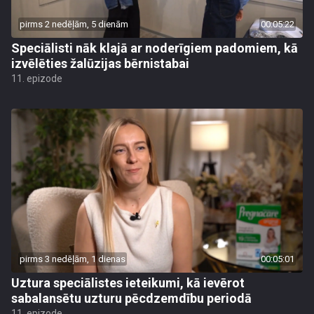
pirms 2 nedēļām, 5 dienām
00:05:22
Speciālisti nāk klajā ar noderīgiem padomiem, kā
izvēlēties žalūzijas bērnistabai
11. epizode
pirms 3 nedēļām, 1 dienas
00:05:01
Uztura speciālistes ieteikumi, kā ievērot
sabalansētu uzturu pēcdzemdību periodā
11. epizode