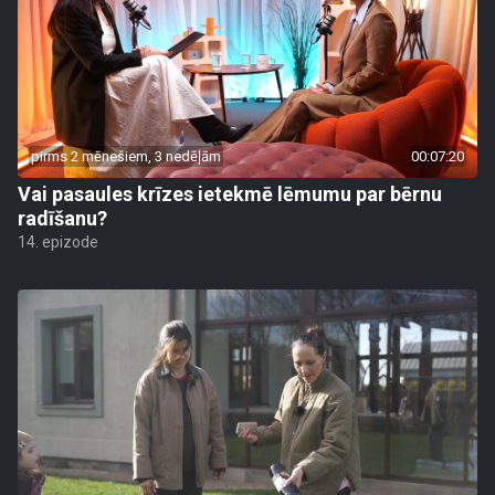
pirms 2 mēnešiem, 3 nedēļām
00:07:20
Vai pasaules krīzes ietekmē lēmumu par bērnu
radīšanu?
14. epizode