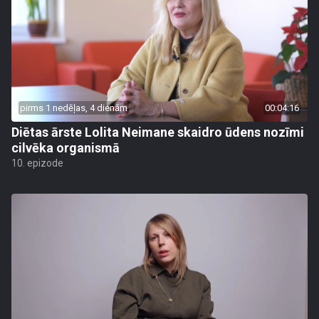
pirms 1 nedēļas, 4 dienām
00:04:16
Diētas ārste Lolita Neimane skaidro ūdens nozīmi
cilvēka organismā
10. epizode