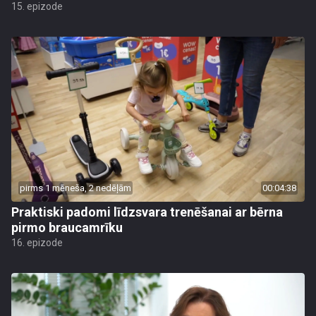
15. epizode
pirms 1 mēneša, 2 nedēļām
00:04:38
Praktiski padomi līdzsvara trenēšanai ar bērna
pirmo braucamrīku
16. epizode