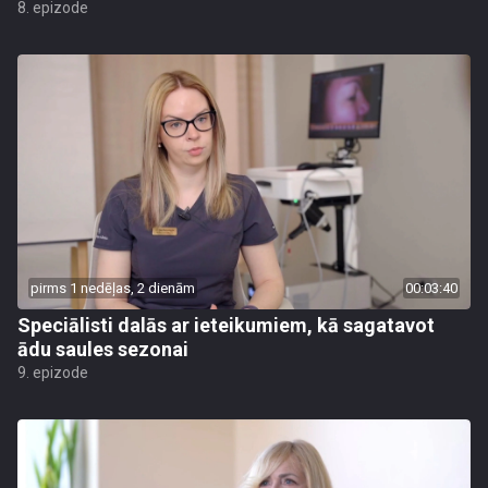
8. epizode
pirms 1 nedēļas, 2 dienām
00:03:40
Speciālisti dalās ar ieteikumiem, kā sagatavot
ādu saules sezonai
9. epizode