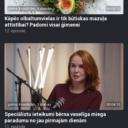
pirms 3 nedēļām, 5 dienām
00:04:12
Kāpēc olbaltumvielas ir tik būtiskas mazuļa
attīstībai? Padomi visai ģimenei
12. epizode
pirms 4 nedēļām, 1 dienas
00:04:13
Speciālistu ieteikumi bērna veselīga miega
paradumu no jau pirmajām dienām
11. epizode