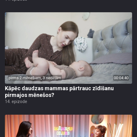
pirms 2 mēnešiem, 3 nedēļām
00:04:40
Kāpēc daudzas mammas pārtrauc zīdīšanu
pirmajos mēnešos?
14. epizode