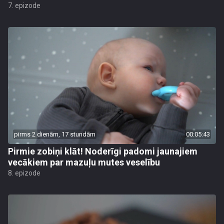
7. epizode
pirms 2 dienām, 17 stundām
00:05:43
Pirmie zobiņi klāt! Noderīgi padomi jaunajiem
vecākiem par mazuļu mutes veselību
8. epizode