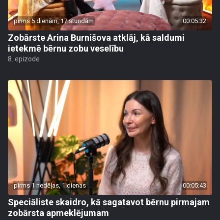
pirms 5 dienām, 17 stundām
00:05:32
Zobārste Arina Burnišova atklāj, kā saldumi
ietekmē bērnu zobu veselību
8. epizode
pirms 1 nedēļas, 1 dienas
00:05:43
Speciāliste skaidro, kā sagatavot bērnu pirmajam
zobārsta apmeklējumam