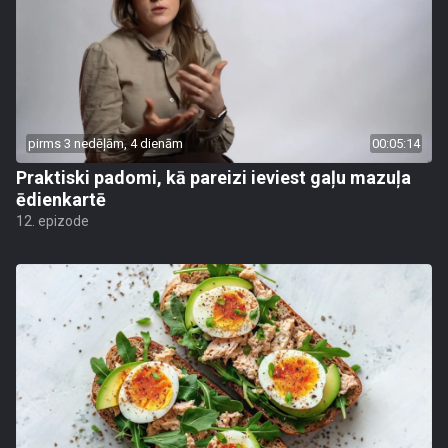
pirms 3 nedēļām, 4 dienām
00:05:14
Praktiski padomi, kā pareizi ieviest gaļu mazuļa
ēdienkartē
12. epizode