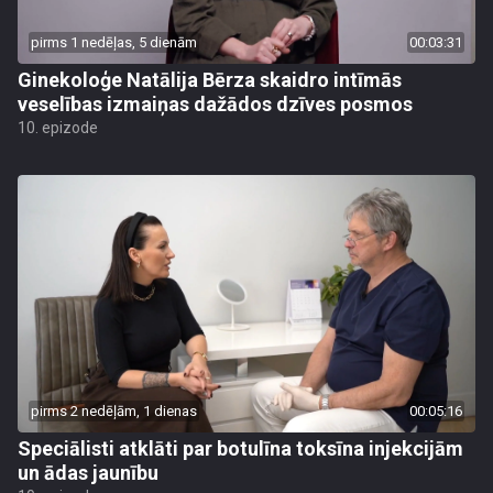
pirms 1 nedēļas, 5 dienām
00:03:31
Ginekoloģe Natālija Bērza skaidro intīmās
veselības izmaiņas dažādos dzīves posmos
10. epizode
pirms 2 nedēļām, 1 dienas
00:05:16
Speciālisti atklāti par botulīna toksīna injekcijām
un ādas jaunību