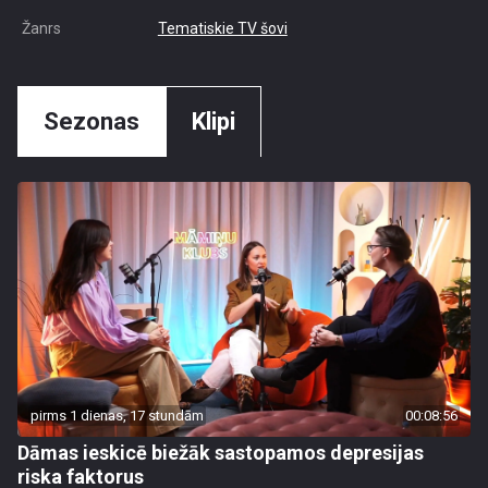
Žanrs
Tematiskie TV šovi
Sezonas
Klipi
pirms 1 dienas, 17 stundām
00:08:56
Dāmas ieskicē biežāk sastopamos depresijas
riska faktorus