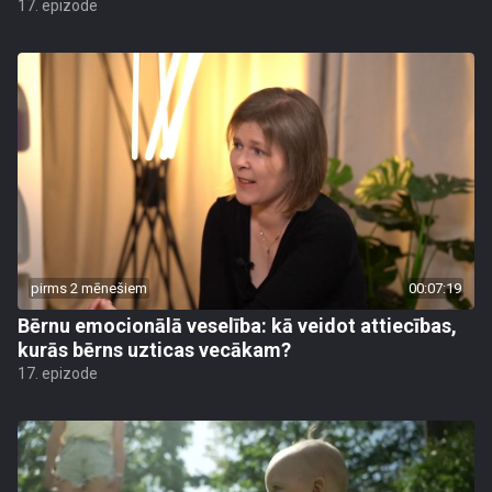
17. epizode
pirms 2 mēnešiem
00:07:19
Bērnu emocionālā veselība: kā veidot attiecības,
kurās bērns uzticas vecākam?
17. epizode