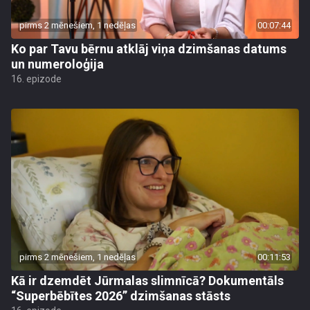
pirms 2 mēnešiem, 1 nedēļas
00:07:44
Ko par Tavu bērnu atklāj viņa dzimšanas datums
un numeroloģija
16. epizode
pirms 2 mēnešiem, 1 nedēļas
00:11:53
Kā ir dzemdēt Jūrmalas slimnīcā? Dokumentāls
“Superbēbītes 2026” dzimšanas stāsts