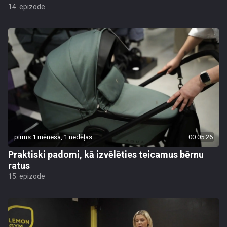
14. epizode
pirms 1 mēneša, 1 nedēļas
00:05:26
Praktiski padomi, kā izvēlēties teicamus bērnu
ratus
15. epizode