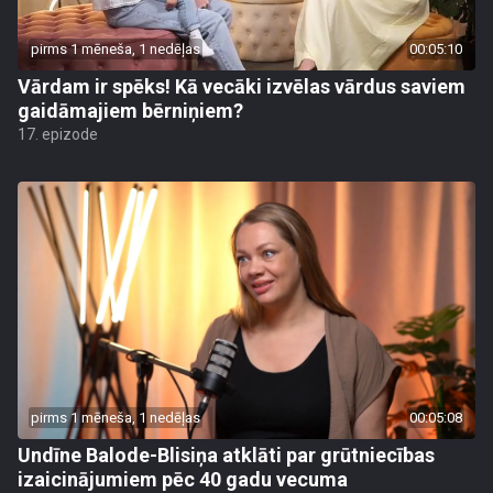
pirms 1 mēneša, 1 nedēļas
00:05:10
Vārdam ir spēks! Kā vecāki izvēlas vārdus saviem
gaidāmajiem bērniņiem?
17. epizode
pirms 1 mēneša, 1 nedēļas
00:05:08
Undīne Balode-Blisiņa atklāti par grūtniecības
izaicinājumiem pēc 40 gadu vecuma