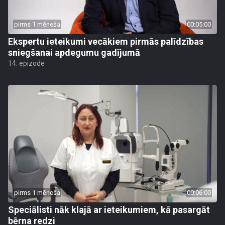
pirms 1 mēneša
00:05:00
Ekspertu ieteikumi vecākiem pirmās palīdzības
sniegšanai apdegumu gadījumā
14. epizode
pirms 1 mēneša
00:06:00
Speciālisti nāk klajā ar ieteikumiem, kā pasargāt
bērna redzi