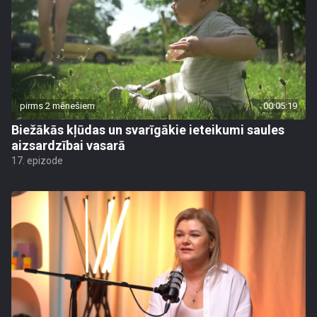
pirms 2 mēnešiem
00:05:19
Biežākās kļūdas un svarīgākie ieteikumi saules
aizsardzībai vasarā
17. epizode