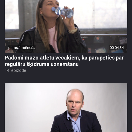
pirms 1 mēneša
00:04:34
Padomi mazo atlētu vecākiem, kā parūpēties par
regulāru šķidruma uzņemšanu
14. epizode