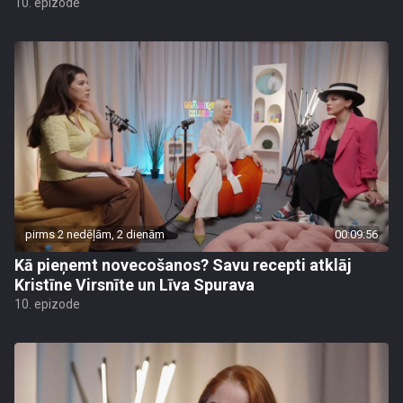
10. epizode
pirms 2 nedēļām, 2 dienām
00:09:56
Kā pieņemt novecošanos? Savu recepti atklāj
Kristīne Virsnīte un Līva Spurava
10. epizode