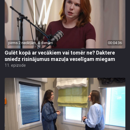
pirms 2 nedēļām, 4 dienām
00:04:36
Gulēt kopā ar vecākiem vai tomēr ne? Daktere
sniedz risinājumus mazuļa veselīgam miegam
11. epizode