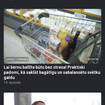
pirms 1 mēneša
00:04:38
Lai bērnu ballīte būtu bez stresa! Praktiski
padomi, kā saklāt bagātīgu un sabalansētu svētku
galdu
14. epizode