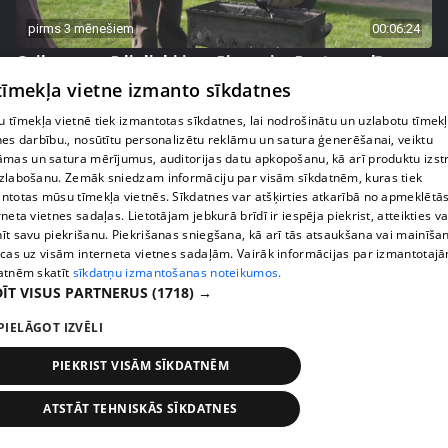
pirms 3 mēnešiem
00:06:24
Grila sezonā lieliski iespējams ievērot veselīga
uztura principus
 tīmekļa vietne izmanto sīkdatnes
13. epizode
 tīmekļa vietnē tiek izmantotas sīkdatnes, lai nodrošinātu un uzlabotu tīmek
nes darbību., nosūtītu personalizētu reklāmu un satura ģenerēšanai, veiktu
āmas un satura mērījumus, auditorijas datu apkopošanu, kā arī produktu izst
zlabošanu. Zemāk sniedzam informāciju par visām sīkdatnēm, kuras tiek
ntotas mūsu tīmekļa vietnēs. Sīkdatnes var atšķirties atkarībā no apmeklētā
rneta vietnes sadaļas. Lietotājam jebkurā brīdī ir iespēja piekrist, atteikties va
īt savu piekrišanu. Piekrišanas sniegšana, kā arī tās atsaukšana vai mainīša
ecas uz visām interneta vietnes sadaļām. Vairāk informācijas par izmantotaj
atnēm skatīt
sīkdatņu izmantošanas noteikumos.
ĪT VISUS PARTNERUS
(1718) →
PIELĀGOT IZVĒLI
pirms 3 mēnešiem
00:07:06
PIEKRIST VISĀM SĪKDATNĒM
Veselības sākas ar mikrobiomu, ar ko to barot, lai
ATSTĀT TEHNISKĀS SĪKDATNES
justos labi?
13. epizode