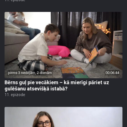
pirms 3 nedēļām, 2 dienām
00:06:44
Bērns guļ pie vecākiem – kā mierīgi pāriet uz
gulēšanu atsevišķā istabā?
11. epizode