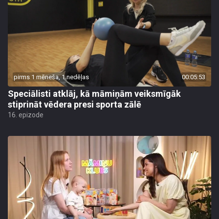
pirms 1 mēneša, 1 nedēļas
00:05:53
Speciālisti atklāj, kā māmiņām veiksmīgāk
stiprināt vēdera presi sporta zālē
16. epizode