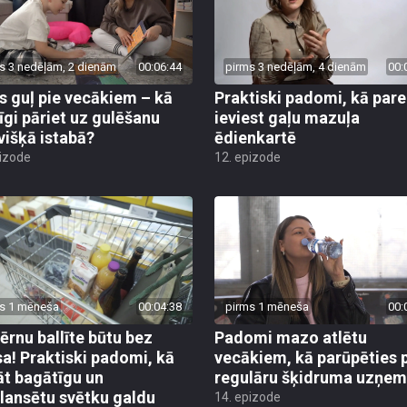
s 3 nedēļām, 2 dienām
00:06:44
pirms 3 nedēļām, 4 dienām
00:
s guļ pie vecākiem – kā
Praktiski padomi, kā pare
īgi pāriet uz gulēšanu
ieviest gaļu mazuļa
višķā istabā?
ēdienkartē
pizode
12. epizode
s 1 mēneša
00:04:38
pirms 1 mēneša
00:
bērnu ballīte būtu bez
Padomi mazo atlētu
sa! Praktiski padomi, kā
vecākiem, kā parūpēties 
āt bagātīgu un
regulāru šķidruma uzņe
lansētu svētku galdu
14. epizode