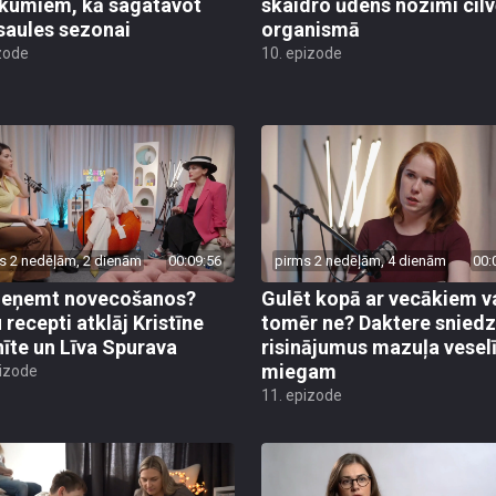
ikumiem, kā sagatavot
skaidro ūdens nozīmi cil
saules sezonai
organismā
zode
10. epizode
s 2 nedēļām, 2 dienām
00:09:56
pirms 2 nedēļām, 4 dienām
00:
ieņemt novecošanos?
Gulēt kopā ar vecākiem v
 recepti atklāj Kristīne
tomēr ne? Daktere sniedz
nīte un Līva Spurava
risinājumus mazuļa vese
miegam
pizode
11. epizode