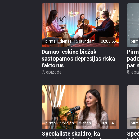
pirms 1 dienas, 16 stundām
00:08:56
pirm
Dāmas ieskicē biežāk
Pirm
sastopamos depresijas riska
pado
faktorus
par 
7. epizode
8. epi
pirms 1 nedēļas, 1 dienas
00:05:43
pirm
Speciāliste skaidro, kā
Spec