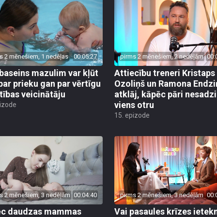
s 2 mēnešiem, 1 nedēļas
00:05:27
pirms 2 mēnešiem, 2 nedēļām
00:
baseins mazulim var kļūt
Attiecību treneri Kristaps
par prieku gan par vērtīgu
Ozoliņš un Ramona Endzi
stības veicinātāju
atklāj, kāpēc pāri nesadz
viens otru
pizode
15. epizode
s 2 mēnešiem, 3 nedēļām
00:04:40
pirms 2 mēnešiem, 3 nedēļām
00:
ēc daudzas mammas
Vai pasaules krīzes iete