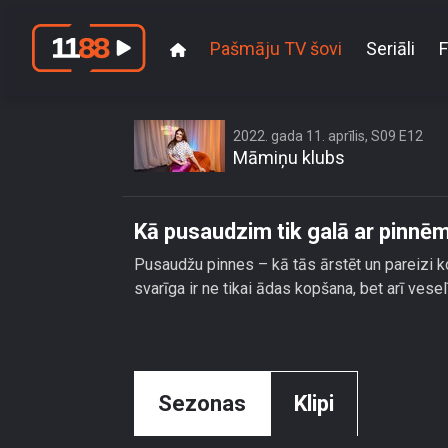
Pašmāju TV šovi
Seriāli
F
2022. gada 11. aprīlis, S09 E12
Māmiņu klubs
Kā pusaudzim tik galā ar pinnē
Pusaudžu pinnes – kā tās ārstēt un pareizi 
svarīga ir ne tikai ādas kopšana, bet arī vesel
Sezonas
Klipi