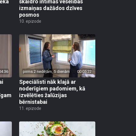
vēka
skaidro intīmās veselības
izmaiņas dažādos dzīves
posmos
10. epizode
04:36
pirms 2 nedēļām, 5 dienām
00:05:22
ai
Speciālisti nāk klajā ar
noderīgiem padomiem, kā
līgam
izvēlēties žalūzijas
bērnistabai
11. epizode