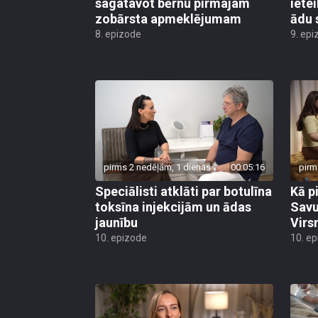
sagatavot bērnu pirmajam
iete
zobārsta apmeklējumam
ādu 
8. epizode
9. epi
pirms 2 nedēļām, 1 dienas
00:05:16
pirm
Speciālisti atklāti par botulīna
Kā p
toksīna injekcijām un ādas
Savu
jaunību
Virs
10. epizode
10. e