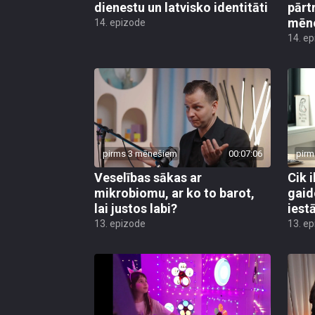
dienestu un latvisko identitāti
pārt
mēn
14. epizode
14. e
pirms 3 mēnešiem
00:07:06
pirm
Veselības sākas ar
Cik i
mikrobiomu, ar ko to barot,
gaid
lai justos labi?
iest
13. epizode
13. e