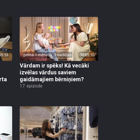
05:53
pirms 1 mēneša, 1 nedēļas
00:05:10
Vārdam ir spēks! Kā vecāki
izvēlas vārdus saviem
rta
gaidāmajiem bērniņiem?
17. epizode