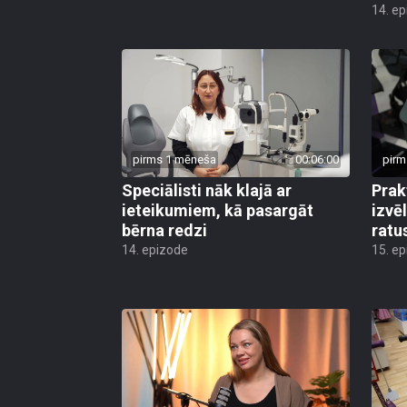
14. e
pirms 1 mēneša
00:06:00
pirm
Speciālisti nāk klajā ar
Prak
ieteikumiem, kā pasargāt
izvē
bērna redzi
ratu
14. epizode
15. e