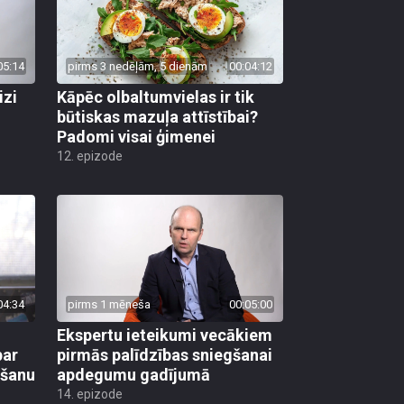
05:14
pirms 3 nedēļām, 5 dienām
00:04:12
izi
Kāpēc olbaltumvielas ir tik
būtiskas mazuļa attīstībai?
Padomi visai ģimenei
12. epizode
04:34
pirms 1 mēneša
00:05:00
Ekspertu ieteikumi vecākiem
par
pirmās palīdzības sniegšanai
mšanu
apdegumu gadījumā
14. epizode