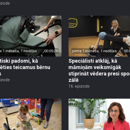
pizode
s 1 mēneša, 1 nedēļas
00:05:26
pirms 1 mēneša, 1 nedēļas
00:
tiski padomi, kā
Speciālisti atklāj, kā
lēties teicamus bērnu
māmiņām veiksmīgāk
s
stiprināt vēdera presi spo
zālē
pizode
16. epizode