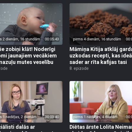
s 2 dienām, 16 stundām
00:05:43
pirms 4 dienām, 16 stundām
00:
ie zobiņi klāt! Noderīgi
Māmiņa Kitija atklāj gard
mi jaunajiem vecākiem
uzkodas recepti, kas ideā
mazuļu mutes veselību
sader ar rīta kafijas tasi
zode
8. epizode
s 1 nedēļas, 2 dienām
00:03:40
pirms 1 nedēļas, 4 dienām
00:
iālisti dalās ar
Diētas ārste Lolita Neim