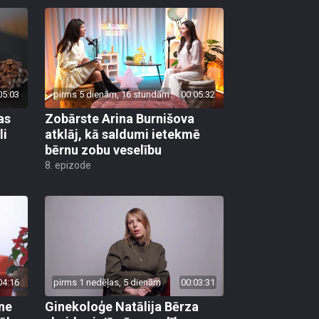
05:03
pirms 5 dienām, 16 stundām
00:05:32
as
Zobārste Arina Burnišova
li
atklāj, kā saldumi ietekmē
bērnu zobu veselību
8. epizode
04:16
pirms 1 nedēļas, 5 dienām
00:03:31
ane
Ginekoloģe Natālija Bērza