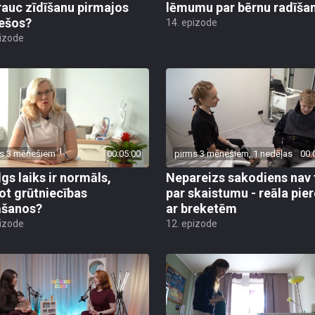
rauc zīdīšanu pirmajos
lēmumu par bērnu radīša
ešos?
14. epizode
pizode
s 3 mēnešiem
00:05:00
pirms 3 mēnešiem, 1 nedēļas
00:
lgs laiks ir normāls,
Nepareizs sakodiens nav 
ot grūtniecības
par skaistumu - reāla pie
āšanos?
ar breketēm
pizode
12. epizode