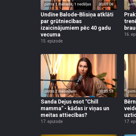
pirms 1 mēneša, 1 nedēļas
00:05:08
pirm
Undīne Balode-Blisiņa atklāti
Prak
par grūtniecības
tren
izaicinājumiem pēc 40 gadu
brau
vecuma
16. e
15. epizode
pirms 2 mēnešiem
00:03:57
pirm
Sanda Dejus esot "Chill
Bērn
mamma" - kādas ir viņas un
veid
meitas attiecības?
uzti
17. epizode
17. e