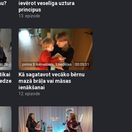
nu?
ievērot veselīga uztura
principus
13. epizode
06:06
pirms 3 mēnešiem, 1 nedēļas
00:05:31
tikai
Kā sagatavot vecāko bērnu
redze
mazā brāļa vai māsas
ienākšanai
12. epizode