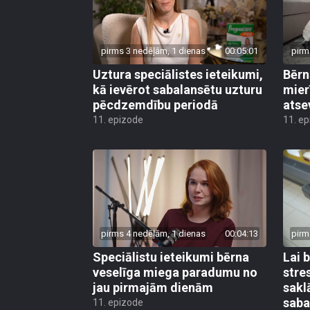
pirms 3 nedēļām, 1 dienas
00:05:01
pirm
Uztura speciālistes ieteikumi,
Bērn
kā ievērot sabalansētu uzturu
mier
pēcdzemdību periodā
atse
11. epizode
11. e
pirms 4 nedēļām, 1 dienas
00:04:13
pirm
Speciālistu ieteikumi bērna
Lai 
veselīga miega paradumu no
stre
jau pirmajām dienām
sakl
saba
11. epizode