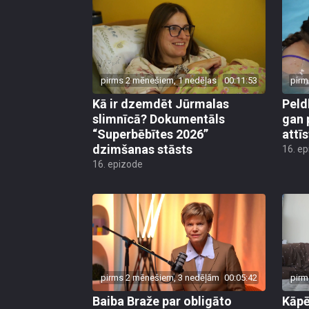
pirms 2 mēnešiem, 1 nedēļas
00:11:53
pirm
Kā ir dzemdēt Jūrmalas
Peld
slimnīcā? Dokumentāls
gan 
“Superbēbītes 2026”
attī
dzimšanas stāsts
16. e
16. epizode
pirms 2 mēnešiem, 3 nedēļām
00:05:42
pirm
Baiba Braže par obligāto
Kāp