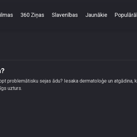
ilmas
360 Ziņas
Slavenības
Jaunākie
Populārā
Kā pusaudzim tik galā ar pinnēm?
m?
kopt problemātisku sejas ādu? Iesaka dermatoloģe un atgādina, 
īgs uzturs.