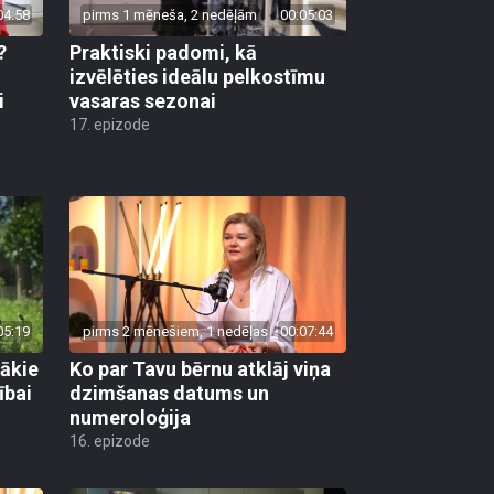
04:58
pirms 1 mēneša, 2 nedēļām
00:05:03
?
Praktiski padomi, kā
u
izvēlēties ideālu pelkostīmu
i
vasaras sezonai
17. epizode
05:19
pirms 2 mēnešiem, 1 nedēļas
00:07:44
gākie
Ko par Tavu bērnu atklāj viņa
ībai
dzimšanas datums un
numeroloģija
16. epizode