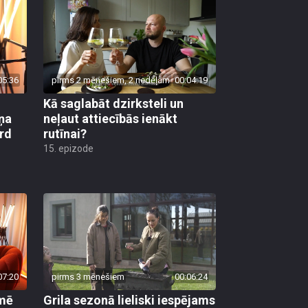
05:36
pirms 2 mēnešiem, 2 nedēļām
00:04:19
Kā saglabāt dzirksteli un
ņa
neļaut attiecībās ienākt
ird
rutīnai?
15. epizode
07:20
pirms 3 mēnešiem
00:06:24
kmē
Grila sezonā lieliski iespējams