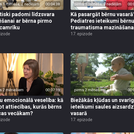
s 1 mēneša, 2 nedēļām
00:04:38
pirms 1 mēneša, 2 nedēļām
00:
tiski padomi līdzsvara
Kā pasargāt bērnu vasarā
ēšanai ar bērna pirmo
Pediatres ieteikumi bērn
camrīku
traumatisma mazināšana
pizode
17. epizode
s 2 mēnešiem
00:07:19
pirms 2 mēnešiem
00:
u emocionālā veselība: kā
Biežākās kļūdas un svarī
ot attiecības, kurās bērns
ieteikumi saules aizsardz
cas vecākam?
vasarā
pizode
17. epizode