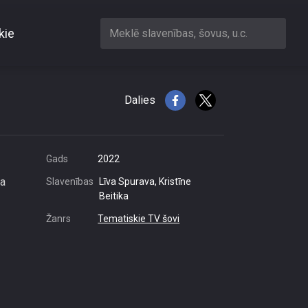
kie
Meklē slavenības, šovus, u.c.
Dalies
Gads
2022
ka
Slavenības
Līva Spurava, Kristīne
Beitika
Žanrs
Tematiskie TV šovi