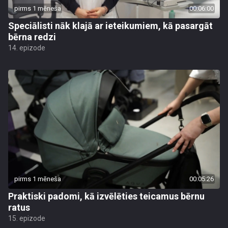
pirms 1 mēneša
00:06:00
Speciālisti nāk klajā ar ieteikumiem, kā pasargāt
bērna redzi
14. epizode
pirms 1 mēneša
00:05:26
Praktiski padomi, kā izvēlēties teicamus bērnu
ratus
15. epizode