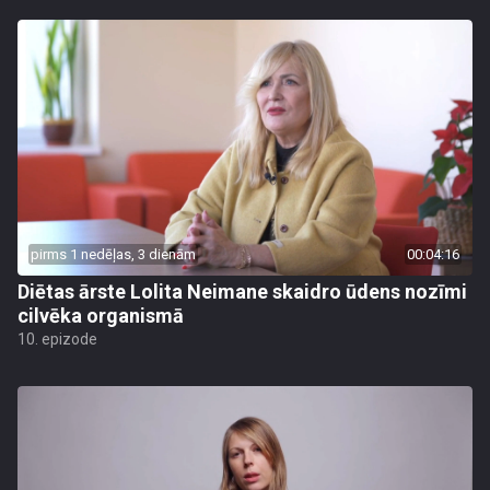
pirms 1 nedēļas, 3 dienām
00:04:16
Diētas ārste Lolita Neimane skaidro ūdens nozīmi
cilvēka organismā
10. epizode