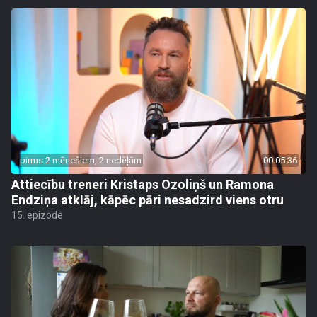
pirms 2 mēnešiem, 2 nedēļām
00:05:36
Attiecību treneri Kristaps Ozoliņš un Ramona
Endziņa atklāj, kāpēc pāri nesadzird viens otru
15. epizode