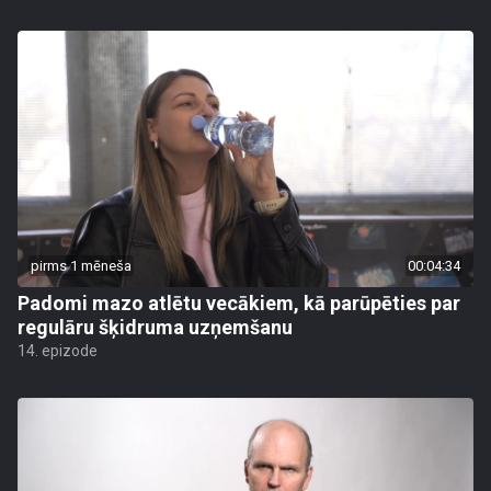
pirms 1 mēneša
00:04:34
Padomi mazo atlētu vecākiem, kā parūpēties par
regulāru šķidruma uzņemšanu
14. epizode