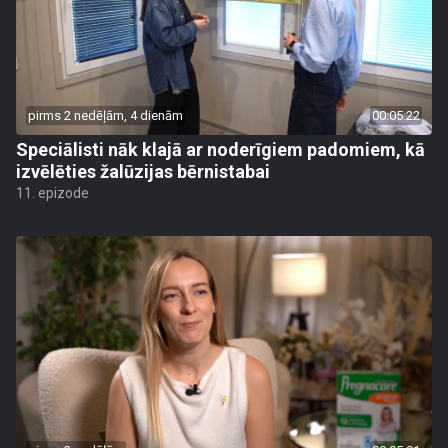
pirms 2 nedēļām, 4 dienām
00:05:22
Speciālisti nāk klajā ar noderīgiem padomiem, kā
izvēlēties žalūzijas bērnistabai
11. epizode