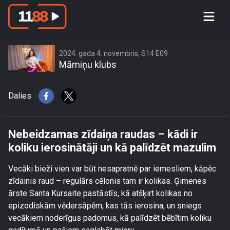
Nebeidzamas zīdaiņa raudas – kādi ir
koliku ierosinātāji un kā palīdzēt
mazulim
2024. gada 4. novembris, S14 E09
Māmiņu klubs
Dalies
Nebeidzamas zīdaiņa raudas – kādi ir
koliku ierosinātāji un kā palīdzēt mazulim
Vecāki bieži vien var būt nesapratnē par iemesliem, kāpēc
zīdainis raud – regulārs cēlonis tam ir kolikas. Ģimenes
ārste Santa Kursaite pastāstīs, kā atšķirt kolikas no
epizodiskām vēdersāpēm, kas tās ierosina, un sniegs
vecākiem noderīgus padomus, kā palīdzēt bēbītim koliku