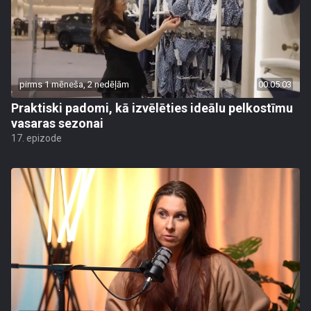
pirms 1 mēneša, 2 nedēļām
00:05:03
Praktiski padomi, kā izvēlēties ideālu pelkostīmu
vasaras sezonai
17. epizode