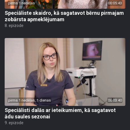
pirms 1 nedēļas
00:05:43
Speciāliste skaidro, kā sagatavot bērnu pirmajam
zobārsta apmeklējumam
8. epizode
pirms 1 nedēļas, 1 dienas
00:03:40
Speciālisti dalās ar ieteikumiem, kā sagatavot
ādu saules sezonai
9. epizode