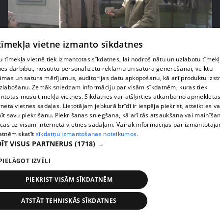
 tīmekļa vietne izmanto sīkdatnes
pirms 3 mēnešiem
00:06:24
 tīmekļa vietnē tiek izmantotas sīkdatnes, lai nodrošinātu un uzlabotu tīmek
nes darbību., nosūtītu personalizētu reklāmu un satura ģenerēšanai, veiktu
Grila sezonā lieliski iespējams ievērot veselīga
āmas un satura mērījumus, auditorijas datu apkopošanu, kā arī produktu izst
uztura principus
zlabošanu. Zemāk sniedzam informāciju par visām sīkdatnēm, kuras tiek
13. epizode
ntotas mūsu tīmekļa vietnēs. Sīkdatnes var atšķirties atkarībā no apmeklētā
rneta vietnes sadaļas. Lietotājam jebkurā brīdī ir iespēja piekrist, atteikties va
īt savu piekrišanu. Piekrišanas sniegšana, kā arī tās atsaukšana vai mainīša
ecas uz visām interneta vietnes sadaļām. Vairāk informācijas par izmantotaj
atnēm skatīt
sīkdatņu izmantošanas noteikumos.
ĪT VISUS PARTNERUS
(1718) →
PIELĀGOT IZVĒLI
PIEKRIST VISĀM SĪKDATNĒM
ATSTĀT TEHNISKĀS SĪKDATNES
pirms 3 mēnešiem
00:07:06