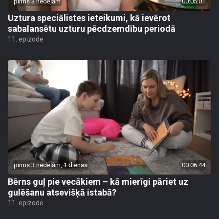
pirms 3 nedēļām
00:05:01
Uztura speciālistes ieteikumi, kā ievērot
sabalansētu uzturu pēcdzemdību periodā
11. epizode
pirms 3 nedēļām, 1 dienas
00:06:44
Bērns guļ pie vecākiem – kā mierīgi pāriet uz
gulēšanu atsevišķā istabā?
11. epizode