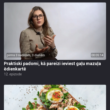
pirms 3 nedēļām, 3 dienām
00:05:14
Praktiski padomi, kā pareizi ieviest gaļu mazuļa
ēdienkartē
12. epizode