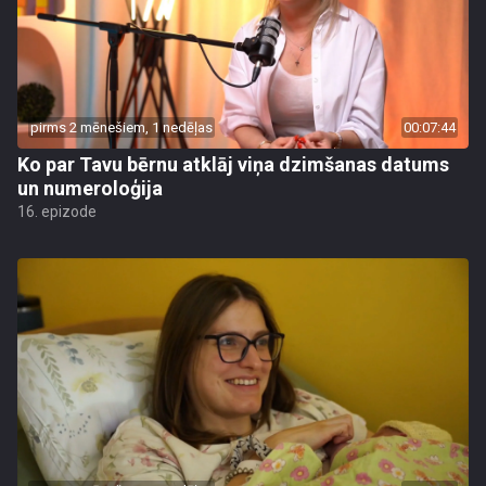
pirms 2 mēnešiem, 1 nedēļas
00:07:44
Ko par Tavu bērnu atklāj viņa dzimšanas datums
un numeroloģija
16. epizode