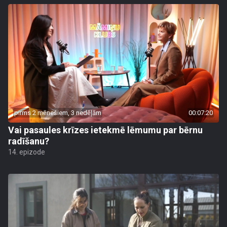
pirms 2 mēnešiem, 3 nedēļām
00:07:20
Vai pasaules krīzes ietekmē lēmumu par bērnu
radīšanu?
14. epizode