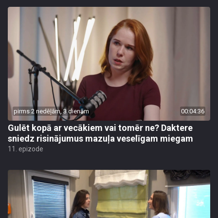
pirms 2 nedēļām, 3 dienām
00:04:36
Gulēt kopā ar vecākiem vai tomēr ne? Daktere
sniedz risinājumus mazuļa veselīgam miegam
11. epizode