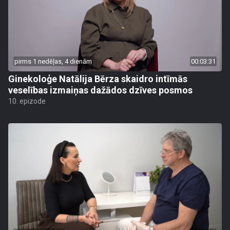
pirms 1 nedēļas, 4 dienām
00:03:31
Ginekoloģe Natālija Bērza skaidro intīmās
veselības izmaiņas dažādos dzīves posmos
10. epizode