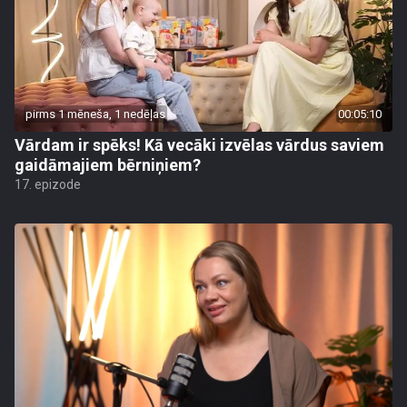
pirms 1 mēneša, 1 nedēļas
00:05:10
Vārdam ir spēks! Kā vecāki izvēlas vārdus saviem
gaidāmajiem bērniņiem?
17. epizode