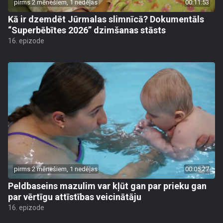
pirms 2 mēnešiem, 1 nedēļas
00:11:53
Kā ir dzemdēt Jūrmalas slimnīcā? Dokumentāls
“Superbēbītes 2026” dzimšanas stāsts
16. epizode
pirms 2 mēnešiem, 1 nedēļas
00:05:27
Peldbaseins mazulim var kļūt gan par prieku gan
par vērtīgu attīstības veicinātāju
16. epizode