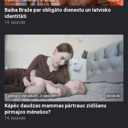
pirms 2 mēnešiem, 3 nedēļām
00:05:42
Baiba Braže par obligāto dienestu un latvisko
identitāti
14. epizode
pirms 2 mēnešiem, 3 nedēļām
00:04:40
Kāpēc daudzas mammas pārtrauc zīdīšanu
pirmajos mēnešos?
14. epizode