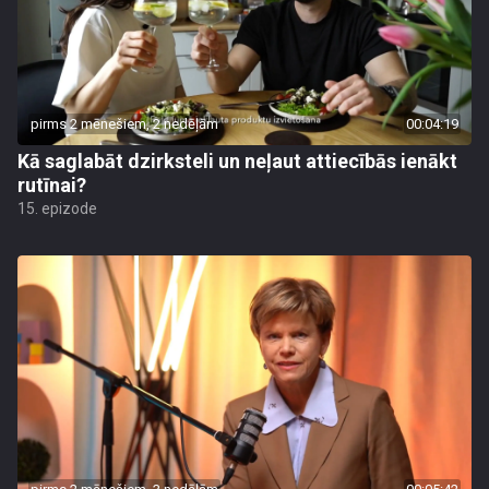
pirms 2 mēnešiem, 2 nedēļām
00:04:19
Kā saglabāt dzirksteli un neļaut attiecībās ienākt
rutīnai?
15. epizode