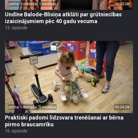
pirms 1 mēneša, 1 nedēļas
00:05:08
Undīne Balode-Blisiņa atklāti par grūtniecības
izaicinājumiem pēc 40 gadu vecuma
15. epizode
pirms 1 mēneša, 1 nedēļas
00:04:38
Praktiski padomi līdzsvara trenēšanai ar bērna
pirmo braucamrīku
16. epizode