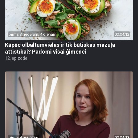
pirms 3 nedēļām, 4 dienām
00:04:12
Kāpēc olbaltumvielas ir tik būtiskas mazuļa
attīstībai? Padomi visai ģimenei
12. epizode
pirms 4 nedēļām
00:04:13