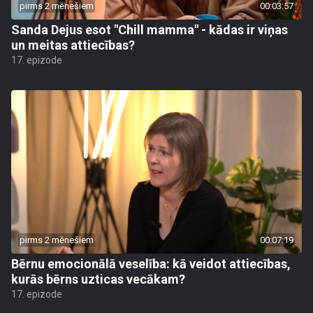
pirms 2 mēnešiem
00:03:57
Sanda Dejus esot "Chill mamma" - kādas ir viņas
un meitas attiecības?
17. epizode
pirms 2 mēnešiem
00:07:19
Bērnu emocionālā veselība: kā veidot attiecības,
kurās bērns uzticas vecākam?
17. epizode