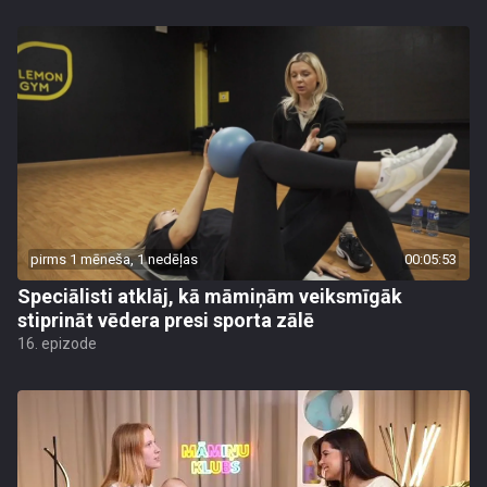
pirms 1 mēneša, 1 nedēļas
00:05:53
Speciālisti atklāj, kā māmiņām veiksmīgāk
stiprināt vēdera presi sporta zālē
16. epizode