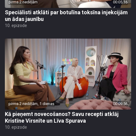
pirms 2 nedēļām
00:05:16
Speciālisti atklāti par botulīna toksīna injekcijām
un ādas jaunību
10. epizode
pirms 2 nedēļām, 1 dienas
00:09:56
Kā pieņemt novecošanos? Savu recepti atklāj
Kristīne Virsnīte un Līva Spurava
10. epizode