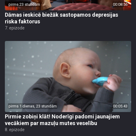
pirms 23 stundām
00:08:56
Dāmas ieskicē biežāk sastopamos depresijas
riska faktorus
7. epizode
pirms 1 dienas, 23 stundām
00:05:43
Pirmie zobiņi klāt! Noderīgi padomi jaunajiem
vecākiem par mazuļu mutes veselību
8. epizode