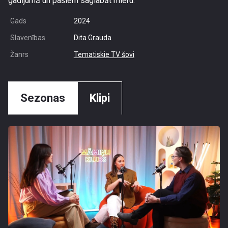
gadījumā un pašiem saglabāt mieru.
Gads
2024
Slavenības
Dita Grauda
Žanrs
Tematiskie TV šovi
Sezonas
Klipi