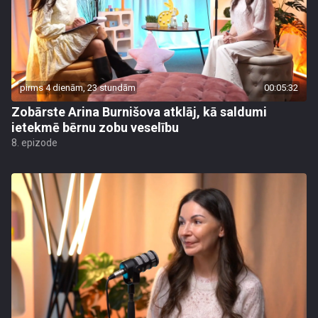
pirms 4 dienām, 23 stundām
00:05:32
Zobārste Arina Burnišova atklāj, kā saldumi
ietekmē bērnu zobu veselību
8. epizode