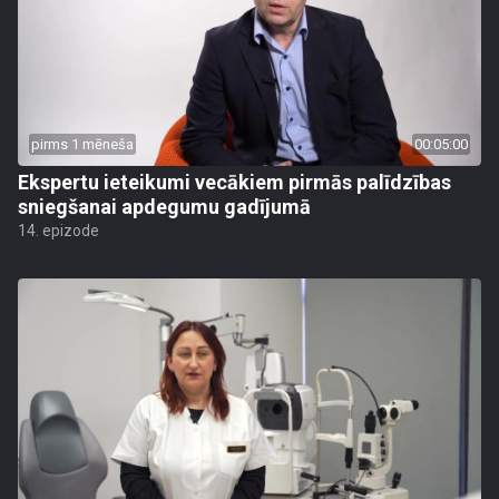
pirms 1 mēneša
00:05:00
Ekspertu ieteikumi vecākiem pirmās palīdzības
sniegšanai apdegumu gadījumā
14. epizode