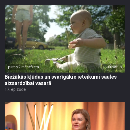
pirms 2 mēnešiem
00:05:19
Biežākās kļūdas un svarīgākie ieteikumi saules
aizsardzībai vasarā
17. epizode