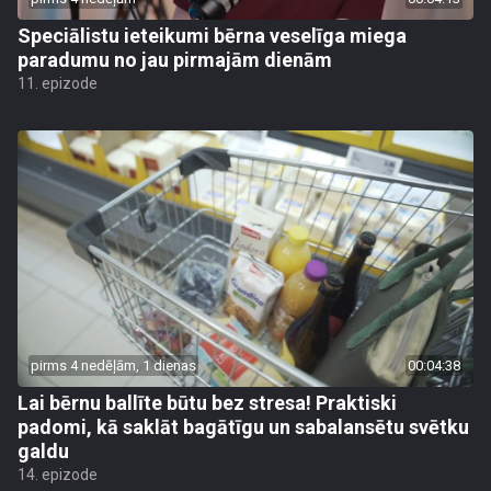
Speciālistu ieteikumi bērna veselīga miega
paradumu no jau pirmajām dienām
11. epizode
pirms 4 nedēļām, 1 dienas
00:04:38
Lai bērnu ballīte būtu bez stresa! Praktiski
padomi, kā saklāt bagātīgu un sabalansētu svētku
galdu
14. epizode