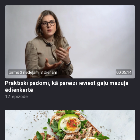
pirms 3 nedēļām, 3 dienām
00:05:14
Praktiski padomi, kā pareizi ieviest gaļu mazuļa
ēdienkartē
12. epizode