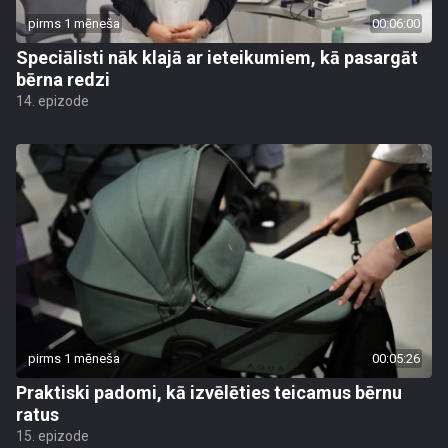
pirms 1 mēneša
00:06:00
Speciālisti nāk klajā ar ieteikumiem, kā pasargāt
bērna redzi
14. epizode
pirms 1 mēneša
00:05:26
Praktiski padomi, kā izvēlēties teicamus bērnu
ratus
15. epizode