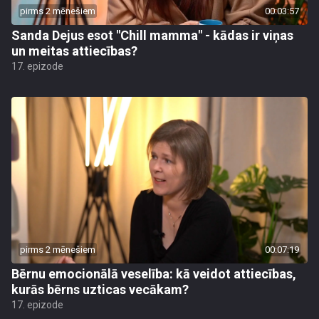
pirms 2 mēnešiem
00:03:57
Sanda Dejus esot "Chill mamma" - kādas ir viņas
un meitas attiecības?
17. epizode
pirms 2 mēnešiem
00:07:19
Bērnu emocionālā veselība: kā veidot attiecības,
kurās bērns uzticas vecākam?
17. epizode