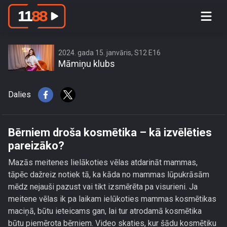
Bērniem droša kosmētika – kā
izvēlēties pareizāko?
2024. gada 15. janvāris, S12 E16
Māmiņu klubs
Dalies
Bērniem droša kosmētika – kā izvēlēties
pareizāko?
Mazās meitenes lielākoties vēlas atdarināt mammas,
tāpēc dažreiz notiek tā, ka kāda no mammas lūpukrāsām
mēdz nejauši pazust vai tikt izsmērēta pa visurieni. Ja
meitene vēlas ik pa laikam ielūkoties mammas kosmētikas
maciņā, būtu ieteicams gan, lai tur atrodamā kosmētika
būtu piemērota bērniem. Video skaties, kur šādu kosmētiku