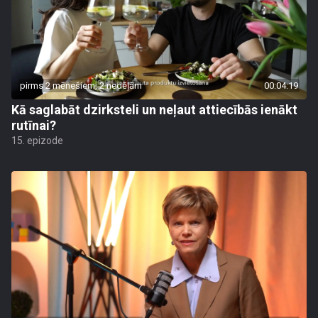
pirms 2 mēnešiem, 2 nedēļām
00:04:19
Kā saglabāt dzirksteli un neļaut attiecībās ienākt
rutīnai?
15. epizode