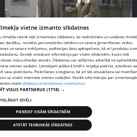
 tīmekļa vietne izmanto sīkdatnes
pirms 3 mēnešiem
00:06:24
 tīmekļa vietnē tiek izmantotas sīkdatnes, lai nodrošinātu un uzlabotu tīmek
nes darbību., nosūtītu personalizētu reklāmu un satura ģenerēšanai, veiktu
Grila sezonā lieliski iespējams ievērot veselīga
āmas un satura mērījumus, auditorijas datu apkopošanu, kā arī produktu izst
uztura principus
zlabošanu. Zemāk sniedzam informāciju par visām sīkdatnēm, kuras tiek
13. epizode
ntotas mūsu tīmekļa vietnēs. Sīkdatnes var atšķirties atkarībā no apmeklētā
rneta vietnes sadaļas. Lietotājam jebkurā brīdī ir iespēja piekrist, atteikties va
īt savu piekrišanu. Piekrišanas sniegšana, kā arī tās atsaukšana vai mainīša
ecas uz visām interneta vietnes sadaļām. Vairāk informācijas par izmantotaj
atnēm skatīt
sīkdatņu izmantošanas noteikumos.
ĪT VISUS PARTNERUS
(1718) →
PIELĀGOT IZVĒLI
PIEKRIST VISĀM SĪKDATNĒM
ATSTĀT TEHNISKĀS SĪKDATNES