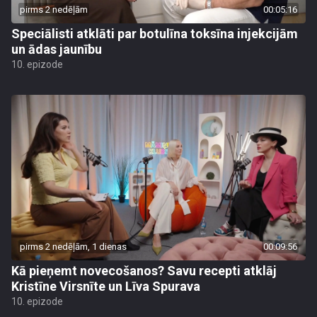
pirms 2 nedēļām
00:05:16
Speciālisti atklāti par botulīna toksīna injekcijām
un ādas jaunību
10. epizode
pirms 2 nedēļām, 1 dienas
00:09:56
Kā pieņemt novecošanos? Savu recepti atklāj
Kristīne Virsnīte un Līva Spurava
10. epizode