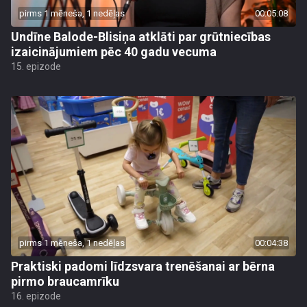
pirms 1 mēneša, 1 nedēļas
00:05:08
Undīne Balode-Blisiņa atklāti par grūtniecības
izaicinājumiem pēc 40 gadu vecuma
15. epizode
pirms 1 mēneša, 1 nedēļas
00:04:38
Praktiski padomi līdzsvara trenēšanai ar bērna
pirmo braucamrīku
16. epizode