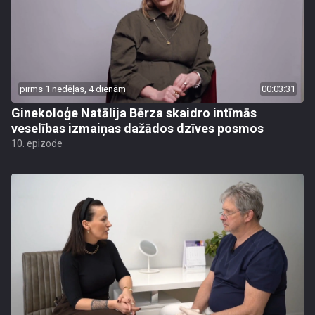
pirms 1 nedēļas, 4 dienām
00:03:31
Ginekoloģe Natālija Bērza skaidro intīmās
veselības izmaiņas dažādos dzīves posmos
10. epizode