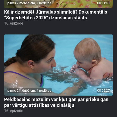
pirms 2 mēnešiem, 1 nedēļas
00:11:53
Kā ir dzemdēt Jūrmalas slimnīcā? Dokumentāls
“Superbēbītes 2026” dzimšanas stāsts
16. epizode
pirms 2 mēnešiem, 1 nedēļas
00:05:27
Peldbaseins mazulim var kļūt gan par prieku gan
par vērtīgu attīstības veicinātāju
16. epizode