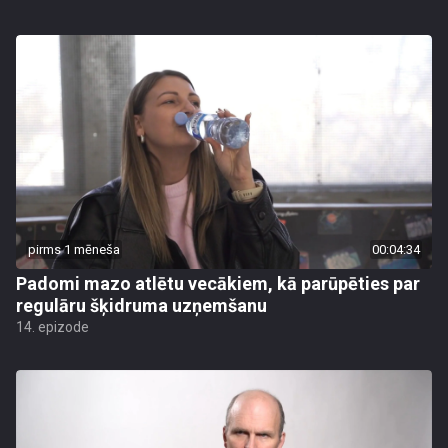
pirms 1 mēneša
00:04:34
Padomi mazo atlētu vecākiem, kā parūpēties par
regulāru šķidruma uzņemšanu
14. epizode