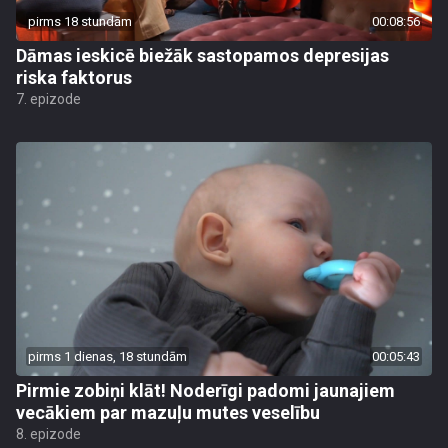
pirms 18 stundām
00:08:56
Dāmas ieskicē biežāk sastopamos depresijas
riska faktorus
7. epizode
pirms 1 dienas, 18 stundām
00:05:43
Pirmie zobiņi klāt! Noderīgi padomi jaunajiem
vecākiem par mazuļu mutes veselību
8. epizode