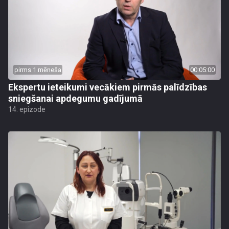
pirms 1 mēneša
00:05:00
Ekspertu ieteikumi vecākiem pirmās palīdzības
sniegšanai apdegumu gadījumā
14. epizode