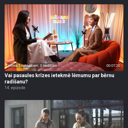
pirms 2 mēnešiem, 3 nedēļām
00:07:20
Vai pasaules krīzes ietekmē lēmumu par bērnu
radīšanu?
14. epizode