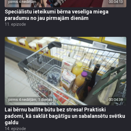
pirms 4 nedēļām
00:04:13
Speciālistu ieteikumi bērna veselīga miega
paradumu no jau pirmajām dienām
11. epizode
pirms 4 nedēļām, 1 dienas
00:04:38
Lai bērnu ballīte būtu bez stresa! Praktiski
padomi, kā saklāt bagātīgu un sabalansētu svētku
galdu
14. epizode