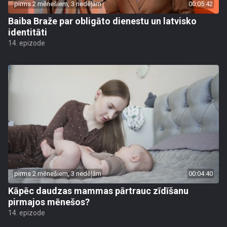
pirms 2 mēnešiem, 3 nedēļām
00:05:42
Baiba Braže par obligāto dienestu un latvisko
identitāti
14. epizode
pirms 2 mēnešiem, 3 nedēļām
00:04:40
Kāpēc daudzas mammas pārtrauc zīdīšanu
pirmajos mēnešos?
14. epizode