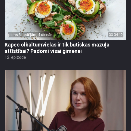
pirms 3 nedēļām, 4 dienām
00:04:12
Kāpēc olbaltumvielas ir tik būtiskas mazuļa
attīstībai? Padomi visai ģimenei
12. epizode