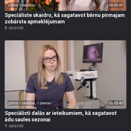
pirms 1 nedēļas
00:05:43
Speciāliste skaidro, kā sagatavot bērnu pirmajam
zobārsta apmeklējumam
8. epizode
pirms 1 nedēļas, 1 dienas
00:03:40
Speciālisti dalās ar ieteikumiem, kā sagatavot
ādu saules sezonai
9. epizode