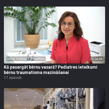
pirms 1 mēneša, 2 nedēļām
00:04:58
Kā pasargāt bērnu vasarā? Pediatres ieteikumi
bērnu traumatisma mazināšanai
17. epizode