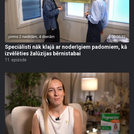
pirms 2 nedēļām, 4 dienām
00:05:22
Speciālisti nāk klajā ar noderīgiem padomiem, kā
izvēlēties žalūzijas bērnistabai
11. epizode