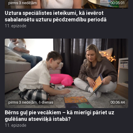
pirms 3 nedēļām
00:05:01
Uztura speciālistes ieteikumi, kā ievērot
sabalansētu uzturu pēcdzemdību periodā
11. epizode
pirms 3 nedēļām, 1 dienas
00:06:44
Bērns guļ pie vecākiem – kā mierīgi pāriet uz
gulēšanu atsevišķā istabā?
11. epizode