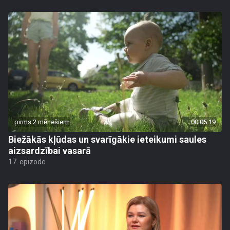
pirms 2 mēnešiem
00:05:19
Biežākās kļūdas un svarīgākie ieteikumi saules
aizsardzībai vasarā
17. epizode