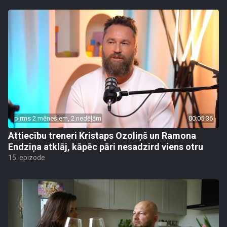
pirms 2 mēnešiem, 2 nedēļām
00:05:36
Attiecību treneri Kristaps Ozoliņš un Ramona
Endziņa atklāj, kāpēc pāri nesadzird viens otru
15. epizode