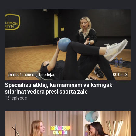
pirms 1 mēneša, 1 nedēļas
00:05:53
Speciālisti atklāj, kā māmiņām veiksmīgāk
stiprināt vēdera presi sporta zālē
16. epizode