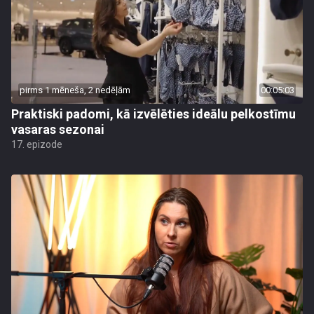
pirms 1 mēneša, 2 nedēļām
00:05:03
Praktiski padomi, kā izvēlēties ideālu pelkostīmu
vasaras sezonai
17. epizode