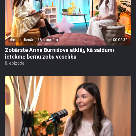
pirms 4 dienām, 18 stundām
00:05:32
Zobārste Arina Burnišova atklāj, kā saldumi
ietekmē bērnu zobu veselību
8. epizode