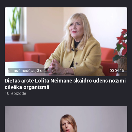
pirms 1 nedēļas, 3 dienām
00:04:16
Diētas ārste Lolita Neimane skaidro ūdens nozīmi
cilvēka organismā
10. epizode