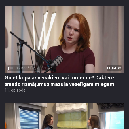
pirms 2 nedēļām, 3 dienām
00:04:36
Gulēt kopā ar vecākiem vai tomēr ne? Daktere
sniedz risinājumus mazuļa veselīgam miegam
11. epizode