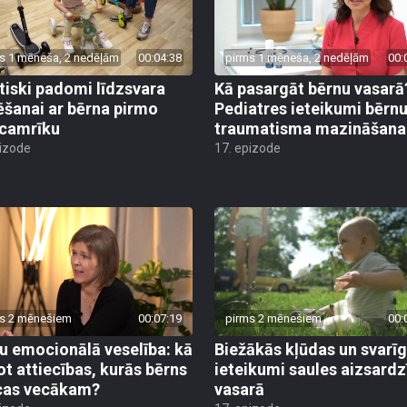
s 1 mēneša, 2 nedēļām
00:04:38
pirms 1 mēneša, 2 nedēļām
00:
tiski padomi līdzsvara
Kā pasargāt bērnu vasarā
ēšanai ar bērna pirmo
Pediatres ieteikumi bērn
camrīku
traumatisma mazināšana
pizode
17. epizode
s 2 mēnešiem
00:07:19
pirms 2 mēnešiem
00:
u emocionālā veselība: kā
Biežākās kļūdas un svarī
ot attiecības, kurās bērns
ieteikumi saules aizsardz
cas vecākam?
vasarā