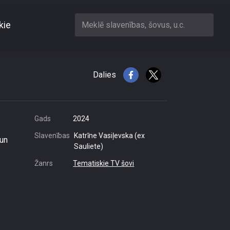
kie
Meklē slavenības, šovus, u.c.
ballīti
Dalies
Gads
2024
Slavenības
Katrīne Vasiļevska (ex
 un
Sauliete)
Žanrs
Tematiskie TV šovi