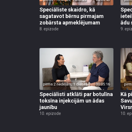
Speciāliste skaidro, kā
Spec
sagatavot bērnu pirmajam
iete
zobārsta apmeklējumam
ādu 
8. epizode
9. epi
pirms 2 nedēļām, 1 dienas
00:05:16
pirm
Speciālisti atklāti par botulīna
Kā p
toksīna injekcijām un ādas
Savu
jaunību
Virs
10. epizode
10. e