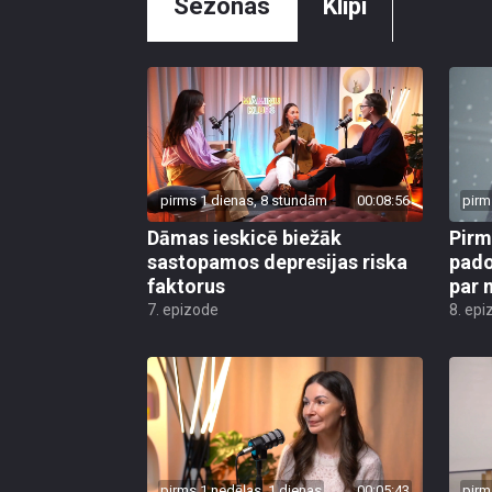
Sezonas
Klipi
pirms 1 dienas, 8 stundām
00:08:56
pirm
Dāmas ieskicē biežāk
Pirm
sastopamos depresijas riska
pado
faktorus
par 
7. epizode
8. epi
pirms 1 nedēļas, 1 dienas
00:05:43
pirm