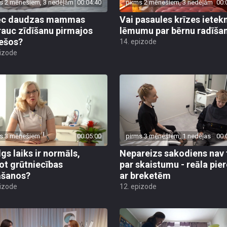
s 2 mēnešiem, 3 nedēļām
00:04:40
pirms 2 mēnešiem, 3 nedēļām
00:
ēc daudzas mammas
Vai pasaules krīzes iete
rauc zīdīšanu pirmajos
lēmumu par bērnu radīša
ešos?
14. epizode
pizode
s 3 mēnešiem
00:05:00
pirms 3 mēnešiem, 1 nedēļas
00:
lgs laiks ir normāls,
Nepareizs sakodiens nav 
ot grūtniecības
par skaistumu - reāla pie
āšanos?
ar breketēm
pizode
12. epizode