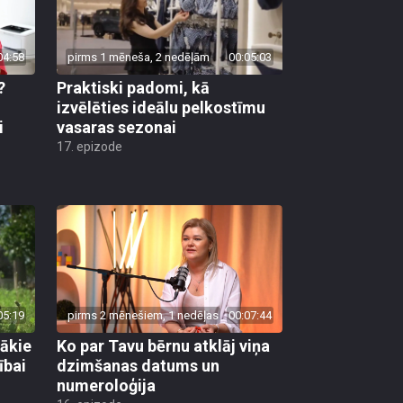
04:58
pirms 1 mēneša, 2 nedēļām
00:05:03
?
Praktiski padomi, kā
u
izvēlēties ideālu pelkostīmu
i
vasaras sezonai
17. epizode
05:19
pirms 2 mēnešiem, 1 nedēļas
00:07:44
gākie
Ko par Tavu bērnu atklāj viņa
ībai
dzimšanas datums un
numeroloģija