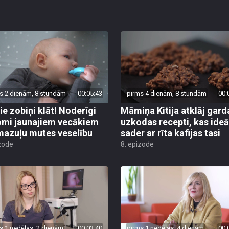
s 2 dienām, 8 stundām
00:05:43
pirms 4 dienām, 8 stundām
00:
ie zobiņi klāt! Noderīgi
Māmiņa Kitija atklāj gard
mi jaunajiem vecākiem
uzkodas recepti, kas ideā
mazuļu mutes veselību
sader ar rīta kafijas tasi
zode
8. epizode
s 1 nedēļas, 2 dienām
00:03:40
pirms 1 nedēļas, 4 dienām
00: