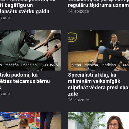
āt bagātīgu un
regulāru šķidruma uzņe
lansētu svētku galdu
14. epizode
pizode
s 1 mēneša, 1 nedēļas
00:05:26
pirms 1 mēneša, 1 nedēļas
00:
tiski padomi, kā
Speciālisti atklāj, kā
lēties teicamus bērnu
māmiņām veiksmīgāk
s
stiprināt vēdera presi spo
zālē
pizode
16. epizode