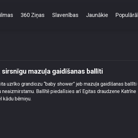
ilmas
360 Ziņas
Slavenības
Jaunākie
Populārā
ncere Egita Lauva aizvada sirsnīgu mazuļa gaidīšanas 
 sirsnīgu mazuļa gaidīšanas ballīti
a uzrīko grandiozu “baby shower” jeb mazuļa gaidīšanas ballīti
u neaizmirstamu. Ballītē piedalīsies arī Egitas draudzene Katrīne
l kādu bērniņu.