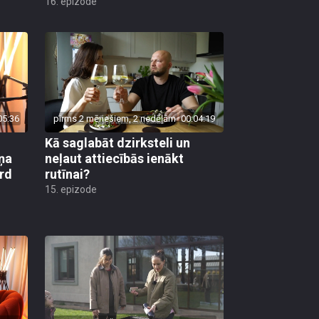
16. epizode
05:36
pirms 2 mēnešiem, 2 nedēļām
00:04:19
Kā saglabāt dzirksteli un
ņa
neļaut attiecībās ienākt
ird
rutīnai?
15. epizode