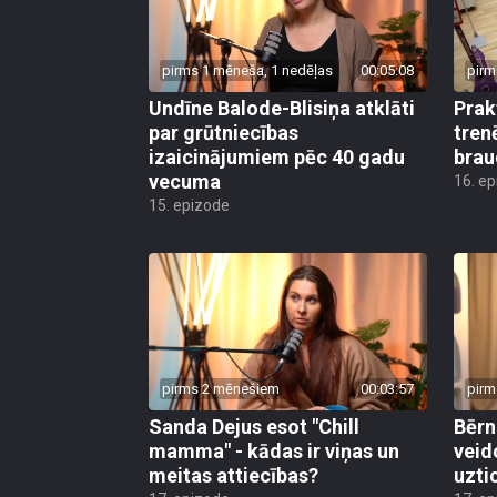
pirms 1 mēneša, 1 nedēļas
00:05:08
pirm
Undīne Balode-Blisiņa atklāti
Prak
par grūtniecības
tren
izaicinājumiem pēc 40 gadu
brau
vecuma
16. e
15. epizode
pirms 2 mēnešiem
00:03:57
pirm
Sanda Dejus esot "Chill
Bērn
mamma" - kādas ir viņas un
veid
meitas attiecības?
uzti