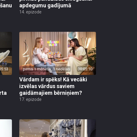
mšanu
apdegumu gadījumā
14. epizode
05:53
pirms 1 mēneša, 1 nedēļas
00:05:10
Vārdam ir spēks! Kā vecāki
izvēlas vārdus saviem
rta
gaidāmajiem bērniņiem?
17. epizode