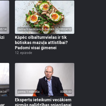
05:14
pirms 3 nedēļām, 5 dienām
00:04:12
izi
Kāpēc olbaltumvielas ir tik
būtiskas mazuļa attīstībai?
Padomi visai ģimenei
12. epizode
04:34
pirms 1 mēneša
00:05:00
Ekspertu ieteikumi vecākiem
par
pirmās palīdzības sniegšanai