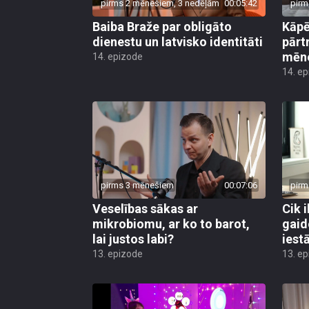
pirms 2 mēnešiem, 3 nedēļām
00:05:42
pirm
Baiba Braže par obligāto
Kāp
dienestu un latvisko identitāti
pārt
mēn
14. epizode
14. e
pirms 3 mēnešiem
00:07:06
pirm
Veselības sākas ar
Cik i
mikrobiomu, ar ko to barot,
gaid
lai justos labi?
iest
13. epizode
13. e