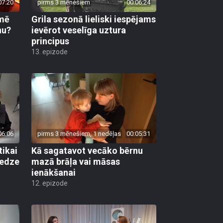
07:20
pirms 3 mēnešiem
00:06:24
kmē
Grila sezonā lieliski iespējams
nu?
ievērot veselīga uztura
principus
13. epizode
06:06
pirms 3 mēnešiem, 1 nedēļas
00:05:31
tikai
Kā sagatavot vecāko bērnu
redze
mazā brāļa vai māsas
ienākšanai
12. epizode