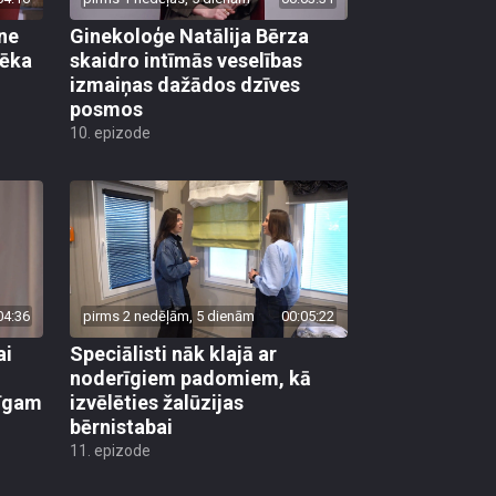
ane
Ginekoloģe Natālija Bērza
vēka
skaidro intīmās veselības
izmaiņas dažādos dzīves
posmos
10. epizode
04:36
pirms 2 nedēļām, 5 dienām
00:05:22
ai
Speciālisti nāk klajā ar
noderīgiem padomiem, kā
līgam
izvēlēties žalūzijas
bērnistabai
11. epizode