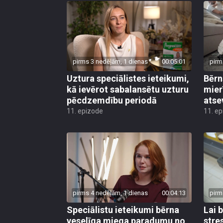
pirms 3 nedēļām, 1 dienas
00:05:01
pirm
Uztura speciālistes ieteikumi,
Bērn
kā ievērot sabalansētu uzturu
mier
pēcdzemdību periodā
atse
11. epizode
11. e
pirms 4 nedēļām, 1 dienas
00:04:13
pirm
Speciālistu ieteikumi bērna
Lai 
veselīga miega paradumu no
stre