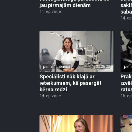
jau pirmajām dienām
sakl
saba
11. epizode
14. e
pirms 1 mēneša
00:06:00
pirm
Speciālisti nāk klajā ar
Prak
ieteikumiem, kā pasargāt
izvē
bērna redzi
ratu
14. epizode
15. e