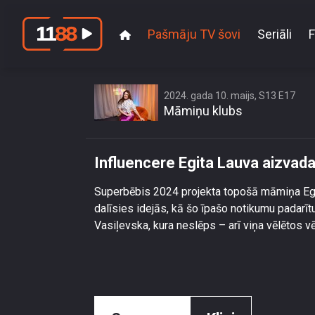
Pašmāju TV šovi
Seriāli
F
Influe
2024. gada 10. maijs, S13 E17
Māmiņu klubs
Influencere Egita Lauva aizvada
Superbēbis 2024 projekta topošā māmiņa Egit
dalīsies idejās, kā šo īpašo notikumu padarīt
Vasiļevska, kura neslēps – arī viņa vēlētos vē