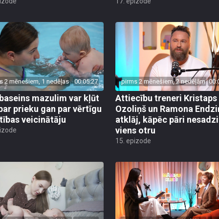
pizode
17. epizode
s 2 mēnešiem, 1 nedēļas
00:05:27
pirms 2 mēnešiem, 2 nedēļām
00:
baseins mazulim var kļūt
Attiecību treneri Kristaps
par prieku gan par vērtīgu
Ozoliņš un Ramona Endzi
stības veicinātāju
atklāj, kāpēc pāri nesadz
viens otru
pizode
15. epizode