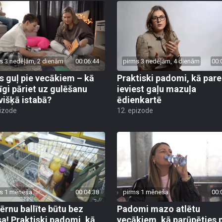
s 3 nedēļām, 2 dienām
00:06:44
pirms 3 nedēļām, 4 dienām
00:
s guļ pie vecākiem – kā
Praktiski padomi, kā pare
īgi pāriet uz gulēšanu
ieviest gaļu mazuļa
višķā istabā?
ēdienkartē
pizode
12. epizode
s 1 mēneša
00:04:38
pirms 1 mēneša
00:
bērnu ballīte būtu bez
Padomi mazo atlētu
sa! Praktiski padomi, kā
vecākiem, kā parūpēties 