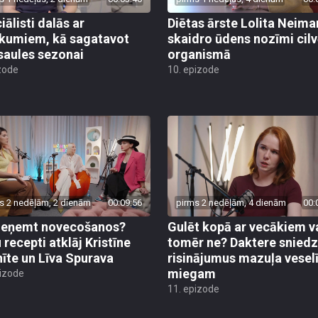
iālisti dalās ar
Diētas ārste Lolita Neim
ikumiem, kā sagatavot
skaidro ūdens nozīmi cil
saules sezonai
organismā
zode
10. epizode
s 2 nedēļām, 2 dienām
00:09:56
pirms 2 nedēļām, 4 dienām
00:
ieņemt novecošanos?
Gulēt kopā ar vecākiem v
 recepti atklāj Kristīne
tomēr ne? Daktere sniedz
nīte un Līva Spurava
risinājumus mazuļa vese
miegam
pizode
11. epizode