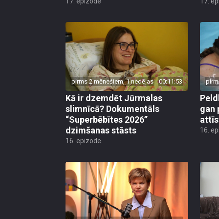
17. epizode
17. e
pirms 2 mēnešiem, 1 nedēļas
00:11:53
pirm
Kā ir dzemdēt Jūrmalas
Peld
slimnīcā? Dokumentāls
gan 
“Superbēbītes 2026”
attī
dzimšanas stāsts
16. e
16. epizode