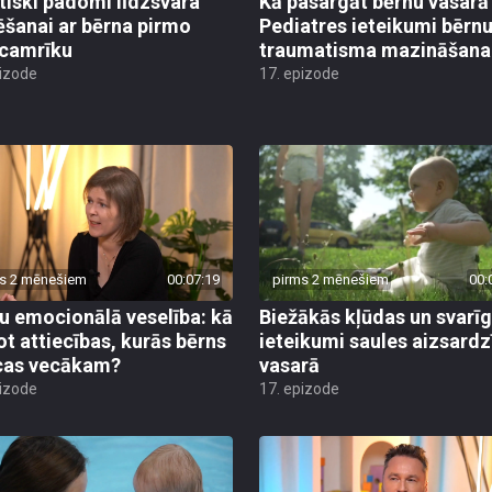
tiski padomi līdzsvara
Kā pasargāt bērnu vasarā
ēšanai ar bērna pirmo
Pediatres ieteikumi bērn
camrīku
traumatisma mazināšana
pizode
17. epizode
s 2 mēnešiem
00:07:19
pirms 2 mēnešiem
00:
u emocionālā veselība: kā
Biežākās kļūdas un svarī
ot attiecības, kurās bērns
ieteikumi saules aizsardz
cas vecākam?
vasarā
pizode
17. epizode