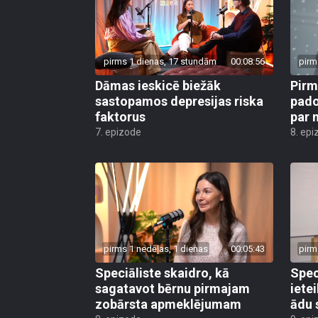
pirms 1 dienas, 17 stundām
00:08:56
pirm
Dāmas ieskicē biežāk
Pirm
sastopamos depresijas riska
pado
faktorus
par 
7. epizode
8. epi
pirms 1 nedēļas, 1 dienas
00:05:43
pirm
Speciāliste skaidro, kā
Spec
sagatavot bērnu pirmajam
iete
zobārsta apmeklējumam
ādu 