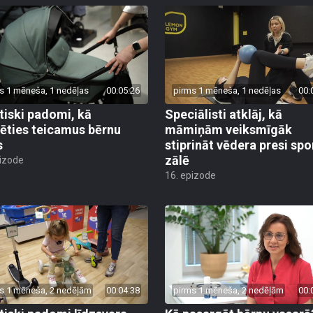
s 1 mēneša, 1 nedēļas
00:05:26
pirms 1 mēneša, 1 nedēļas
00:
tiski padomi, kā
Speciālisti atklāj, kā
lēties teicamus bērnu
māmiņām veiksmīgāk
s
stiprināt vēdera presi spo
zālē
pizode
16. epizode
s 1 mēneša, 2 nedēļām
00:04:38
pirms 1 mēneša, 2 nedēļām
00: