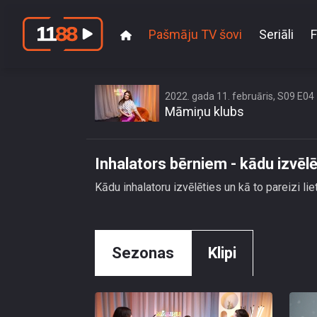
Pašmāju TV šovi
Seriāli
F
2022. gada 11. februāris, S09 E04
Māmiņu klubs
Inhalators bērniem - kādu izvēl
Kādu inhalatoru izvēlēties un kā to pareizi l
Sezonas
Klipi