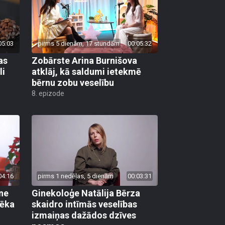
05:03
pirms 5 dienām, 17 stundām
00:05:32
as
Zobārste Arina Burnišova
li
atklāj, kā saldumi ietekmē
bērnu zobu veselību
8. epizode
04:16
pirms 1 nedēļas, 5 dienām
00:03:31
ane
Ginekoloģe Natālija Bērza
vēka
skaidro intīmās veselības
izmaiņas dažādos dzīves