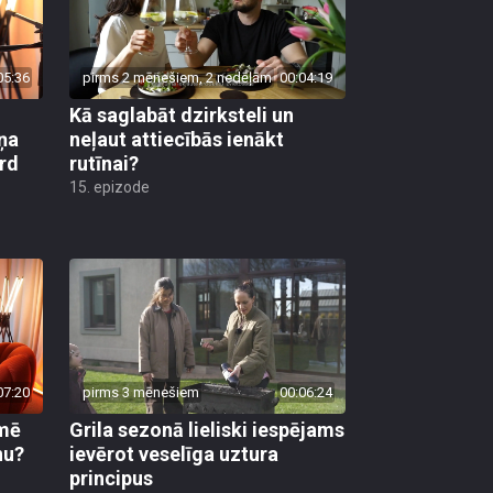
05:36
pirms 2 mēnešiem, 2 nedēļām
00:04:19
Kā saglabāt dzirksteli un
ņa
neļaut attiecībās ienākt
ird
rutīnai?
15. epizode
07:20
pirms 3 mēnešiem
00:06:24
kmē
Grila sezonā lieliski iespējams
nu?
ievērot veselīga uztura
principus