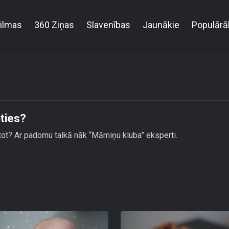
ilmas
360 Ziņas
Slavenības
Jaunākie
Populārā
Inhalators bērniem - kādu izvēlēties?
ēties?
ietot? Ar padomu talkā nāk “Māmiņu kluba” eksperti.