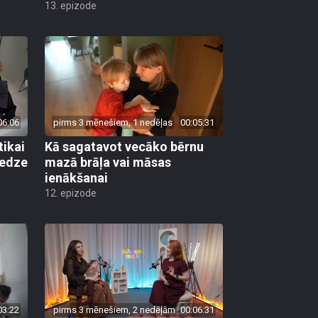
13. epizode
06:06
pirms 3 mēnešiem, 1 nedēļas
00:05:31
tikai
Kā sagatavot vecāko bērnu
redze
mazā brāļa vai māsas
ienākšanai
12. epizode
03:22
pirms 3 mēnešiem, 2 nedēļām
00:06:31