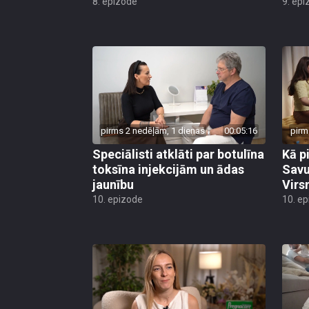
8. epizode
9. epi
pirms 2 nedēļām, 1 dienas
00:05:16
pirm
Speciālisti atklāti par botulīna
Kā p
toksīna injekcijām un ādas
Savu
jaunību
Virs
10. epizode
10. e