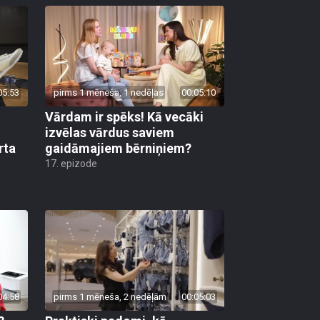
05:53
pirms 1 mēneša, 1 nedēļas
00:05:10
Vārdam ir spēks! Kā vecāki
izvēlas vārdus saviem
rta
gaidāmajiem bērniņiem?
17. epizode
04:58
pirms 1 mēneša, 2 nedēļām
00:05:03