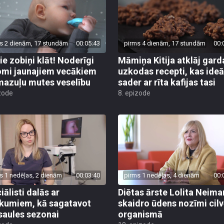
s 2 dienām, 17 stundām
00:05:43
pirms 4 dienām, 17 stundām
00:
ie zobiņi klāt! Noderīgi
Māmiņa Kitija atklāj gard
mi jaunajiem vecākiem
uzkodas recepti, kas ideā
mazuļu mutes veselību
sader ar rīta kafijas tasi
zode
8. epizode
s 1 nedēļas, 2 dienām
00:03:40
pirms 1 nedēļas, 4 dienām
00:
iālisti dalās ar
Diētas ārste Lolita Neim
ikumiem, kā sagatavot
skaidro ūdens nozīmi cil
saules sezonai
organismā