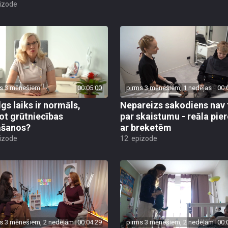
pizode
s 3 mēnešiem
00:05:00
pirms 3 mēnešiem, 1 nedēļas
00:
lgs laiks ir normāls,
Nepareizs sakodiens nav 
ot grūtniecības
par skaistumu - reāla pie
āšanos?
ar breketēm
pizode
12. epizode
s 3 mēnešiem, 2 nedēļām
00:04:29
pirms 3 mēnešiem, 2 nedēļām
00: