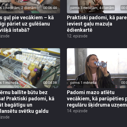
s 3 nedēļām, 2 dienām
00:06:44
pirms 3 nedēļām, 4 dienām
00:
s guļ pie vecākiem – kā
Praktiski padomi, kā pare
īgi pāriet uz gulēšanu
ieviest gaļu mazuļa
višķā istabā?
ēdienkartē
pizode
12. epizode
s 1 mēneša
00:04:38
pirms 1 mēneša
00:
bērnu ballīte būtu bez
Padomi mazo atlētu
sa! Praktiski padomi, kā
vecākiem, kā parūpēties 
āt bagātīgu un
regulāru šķidruma uzņe
lansētu svētku galdu
14. epizode
pizode