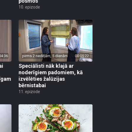
posmos
10. epizode
04:36
pirms 2 nedēļām, 5 dienām
00:05:22
ai
Speciālisti nāk klajā ar
noderīgiem padomiem, kā
līgam
izvēlēties žalūzijas
bērnistabai
11. epizode