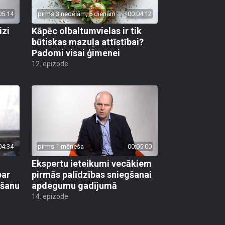
05:14
pirms 3 nedēļām, 5 dienām
00:04:12
izi
Kāpēc olbaltumvielas ir tik
būtiskas mazuļa attīstībai?
Padomi visai ģimenei
12. epizode
04:34
pirms 1 mēneša
00:05:00
Ekspertu ieteikumi vecākiem
par
pirmās palīdzības sniegšanai
mšanu
apdegumu gadījumā
14. epizode