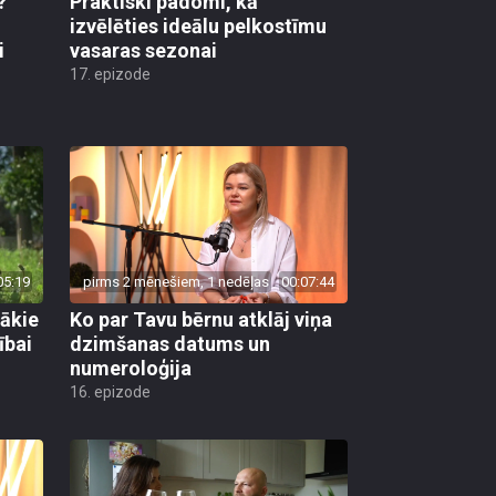
?
Praktiski padomi, kā
u
izvēlēties ideālu pelkostīmu
i
vasaras sezonai
17. epizode
05:19
pirms 2 mēnešiem, 1 nedēļas
00:07:44
gākie
Ko par Tavu bērnu atklāj viņa
ībai
dzimšanas datums un
numeroloģija
16. epizode