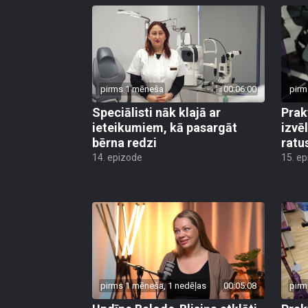
pirms 1 mēneša
00:06:00
pirm
Speciālisti nāk klajā ar
Prak
ieteikumiem, kā pasargāt
izvē
bērna redzi
ratu
14. epizode
15. e
pirms 1 mēneša, 1 nedēļas
00:05:08
pirm