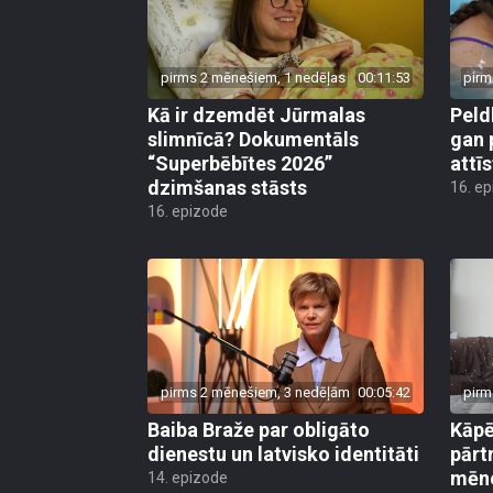
pirms 2 mēnešiem, 1 nedēļas
00:11:53
pirm
Kā ir dzemdēt Jūrmalas
Peld
slimnīcā? Dokumentāls
gan 
“Superbēbītes 2026”
attī
dzimšanas stāsts
16. e
16. epizode
pirms 2 mēnešiem, 3 nedēļām
00:05:42
pirm
Baiba Braže par obligāto
Kāp
dienestu un latvisko identitāti
pārt
mēn
14. epizode