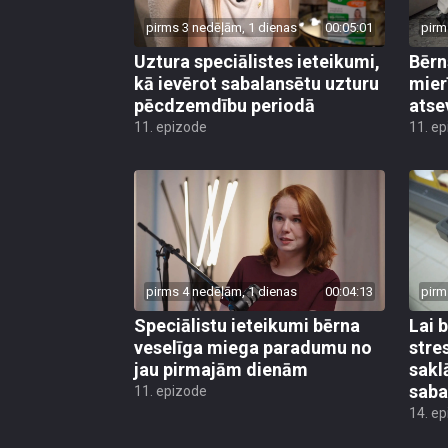
pirms 3 nedēļām, 1 dienas
00:05:01
pirm
Uztura speciālistes ieteikumi,
Bērn
kā ievērot sabalansētu uzturu
mier
pēcdzemdību periodā
atse
11. epizode
11. e
pirms 4 nedēļām, 1 dienas
00:04:13
pirm
Speciālistu ieteikumi bērna
Lai 
veselīga miega paradumu no
stre
jau pirmajām dienām
sakl
saba
11. epizode
14. e