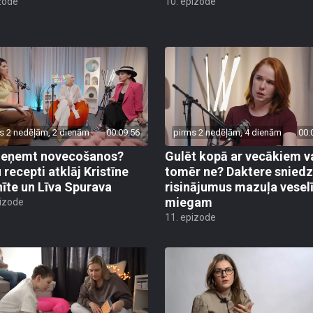
zode
10. epizode
s 2 nedēļām, 2 dienām
00:09:56
pirms 2 nedēļām, 4 dienām
00:
ieņemt novecošanos?
Gulēt kopā ar vecākiem v
 recepti atklāj Kristīne
tomēr ne? Daktere sniedz
nīte un Līva Spurava
risinājumus mazuļa vese
miegam
pizode
11. epizode