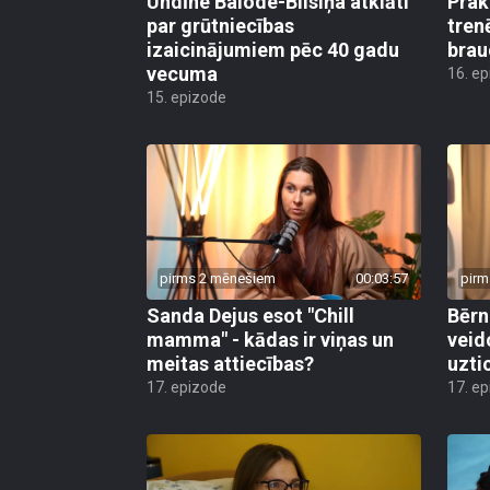
Undīne Balode-Blisiņa atklāti
Prak
par grūtniecības
tren
izaicinājumiem pēc 40 gadu
brau
vecuma
16. e
15. epizode
pirms 2 mēnešiem
00:03:57
pirm
Sanda Dejus esot "Chill
Bērn
mamma" - kādas ir viņas un
veid
meitas attiecības?
uzti
17. epizode
17. e