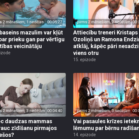
s 2 mēnešiem, 1 nedēļas
00:05:27
pirms 2 mēnešiem, 2 nedēļām
00:
baseins mazulim var kļūt
Attiecību treneri Kristaps
par prieku gan par vērtīgu
Ozoliņš un Ramona Endzi
stības veicinātāju
atklāj, kāpēc pāri nesadz
viens otru
pizode
15. epizode
s 2 mēnešiem, 3 nedēļām
00:04:40
pirms 2 mēnešiem, 3 nedēļām
00:
ēc daudzas mammas
Vai pasaules krīzes iete
rauc zīdīšanu pirmajos
lēmumu par bērnu radīša
ešos?
14. epizode