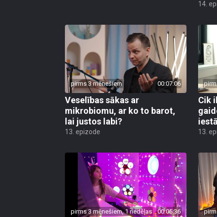
14. e
pirms 3 mēnešiem
00:07:06
pirm
Veselības sākas ar
Cik i
mikrobiomu, ar ko to barot,
gaid
lai justos labi?
iest
13. epizode
13. e
pirms 3 mēnešiem, 1 nedēļas
00:05:36
pirm