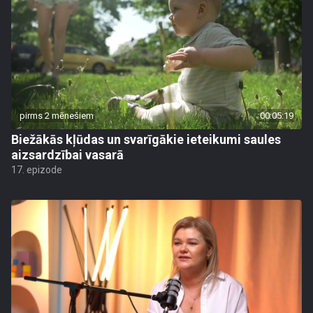
pirms 2 mēnešiem
00:05:19
Biežākās kļūdas un svarīgākie ieteikumi saules
aizsardzībai vasarā
17. epizode