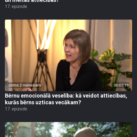
17. epizode
pirms 2 mēnešiem
00:07:19
Bērnu emocionālā veselība: kā veidot attiecības,
kurās bērns uzticas vecākam?
17. epizode