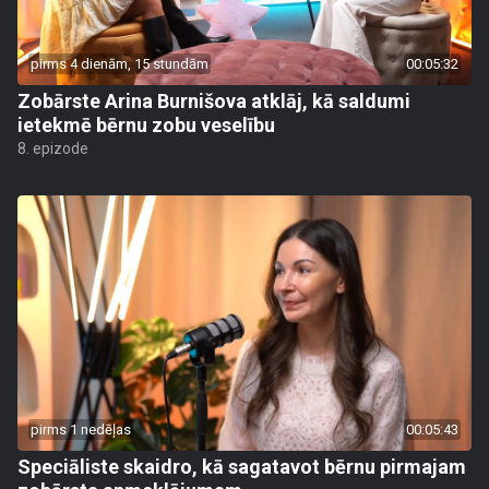
pirms 4 dienām, 15 stundām
00:05:32
Zobārste Arina Burnišova atklāj, kā saldumi
ietekmē bērnu zobu veselību
8. epizode
pirms 1 nedēļas
00:05:43
Speciāliste skaidro, kā sagatavot bērnu pirmajam