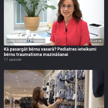
pirms 1 mēneša, 2 nedēļām
00:04:58
Kā pasargāt bērnu vasarā? Pediatres ieteikumi
bērnu traumatisma mazināšanai
17. epizode