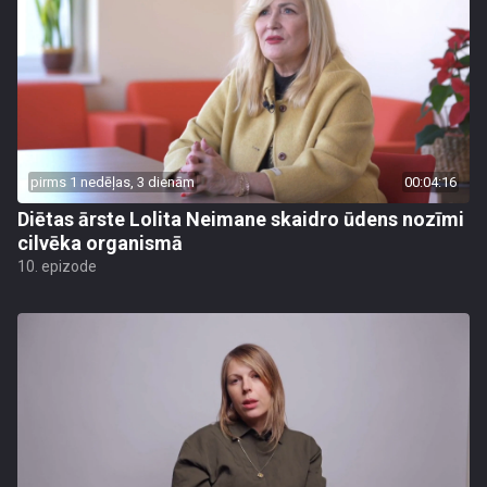
pirms 1 nedēļas, 3 dienām
00:04:16
Diētas ārste Lolita Neimane skaidro ūdens nozīmi
cilvēka organismā
10. epizode