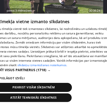
pirms 3 mēnešiem
00:06:24
Grila sezonā lieliski iespējams ievērot veselīga
 tīmekļa vietne izmanto sīkdatnes
uztura principus
 tīmekļa vietnē tiek izmantotas sīkdatnes, lai nodrošinātu un uzlabotu tīmek
13. epizode
nes darbību., nosūtītu personalizētu reklāmu un satura ģenerēšanai, veiktu
āmas un satura mērījumus, auditorijas datu apkopošanu, kā arī produktu izst
zlabošanu. Zemāk sniedzam informāciju par visām sīkdatnēm, kuras tiek
ntotas mūsu tīmekļa vietnēs. Sīkdatnes var atšķirties atkarībā no apmeklētā
rneta vietnes sadaļas. Lietotājam jebkurā brīdī ir iespēja piekrist, atteikties va
īt savu piekrišanu. Piekrišanas sniegšana, kā arī tās atsaukšana vai mainīša
ecas uz visām interneta vietnes sadaļām. Vairāk informācijas par izmantotaj
atnēm skatīt
sīkdatņu izmantošanas noteikumos.
ĪT VISUS PARTNERUS
(1718) →
PIELĀGOT IZVĒLI
PIEKRIST VISĀM SĪKDATNĒM
pirms 3 mēnešiem
00:07:06
ATSTĀT TEHNISKĀS SĪKDATNES
Veselības sākas ar mikrobiomu, ar ko to barot, lai
justos labi?