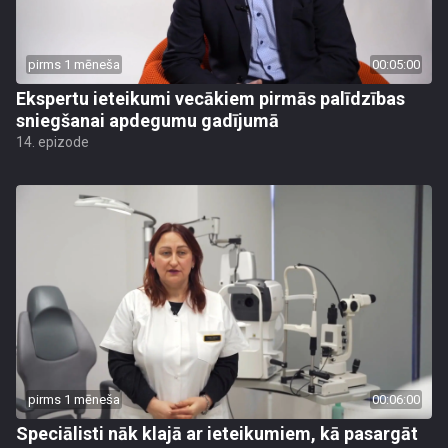
pirms 1 mēneša
00:05:00
Ekspertu ieteikumi vecākiem pirmās palīdzības
sniegšanai apdegumu gadījumā
14. epizode
pirms 1 mēneša
00:06:00
Speciālisti nāk klajā ar ieteikumiem, kā pasargāt