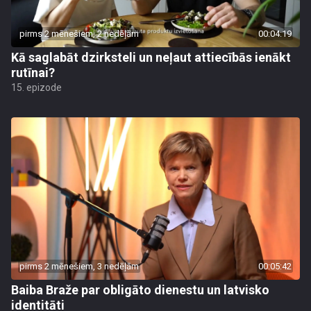
pirms 2 mēnešiem, 2 nedēļām
00:04:19
Kā saglabāt dzirksteli un neļaut attiecībās ienākt
rutīnai?
15. epizode
pirms 2 mēnešiem, 3 nedēļām
00:05:42
Baiba Braže par obligāto dienestu un latvisko
identitāti