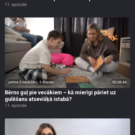
11. epizode
pirms 3 nedēļām, 1 dienas
00:06:44
Bērns guļ pie vecākiem – kā mierīgi pāriet uz
gulēšanu atsevišķā istabā?
11. epizode