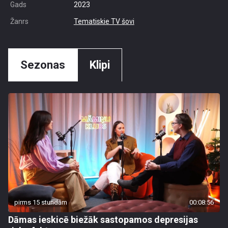
Gads
2023
Žanrs
Tematiskie TV šovi
Sezonas
Klipi
pirms 15 stundām
00:08:56
Dāmas ieskicē biežāk sastopamos depresijas