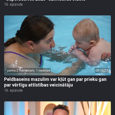
16. epizode
pirms 2 mēnešiem, 1 nedēļas
00:05:27
Peldbaseins mazulim var kļūt gan par prieku gan
par vērtīgu attīstības veicinātāju
16. epizode