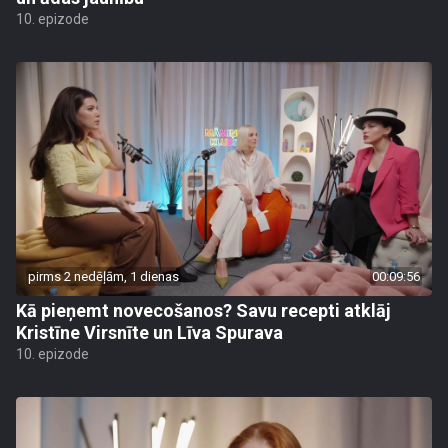
10. epizode
pirms 2 nedēļām, 1 dienas
00:09:56
Kā pieņemt novecošanos? Savu recepti atklāj
Kristīne Virsnīte un Līva Spurava
10. epizode