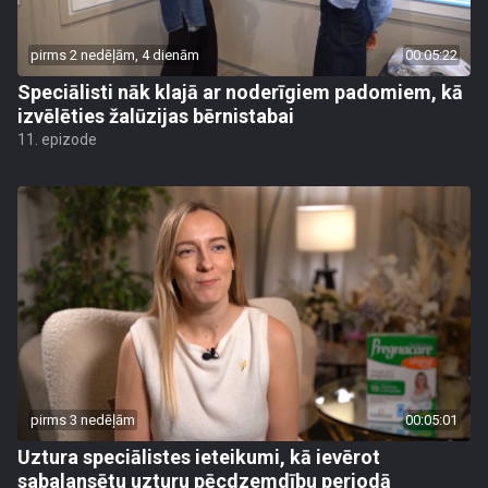
pirms 2 nedēļām, 4 dienām
00:05:22
Speciālisti nāk klajā ar noderīgiem padomiem, kā
izvēlēties žalūzijas bērnistabai
11. epizode
pirms 3 nedēļām
00:05:01
Uztura speciālistes ieteikumi, kā ievērot
sabalansētu uzturu pēcdzemdību periodā