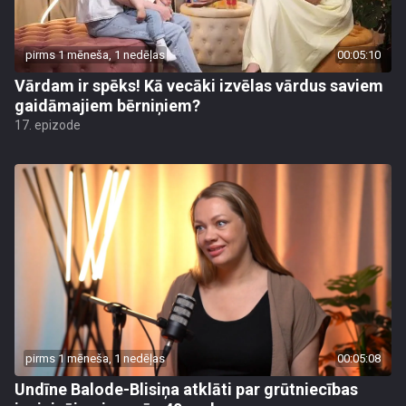
pirms 1 mēneša, 1 nedēļas
00:05:10
Vārdam ir spēks! Kā vecāki izvēlas vārdus saviem
gaidāmajiem bērniņiem?
17. epizode
pirms 1 mēneša, 1 nedēļas
00:05:08
Undīne Balode-Blisiņa atklāti par grūtniecības