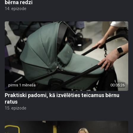
bērna redzi
14. epizode
pirms 1 mēneša
00:05:26
Praktiski padomi, kā izvēlēties teicamus bērnu
ratus
15. epizode