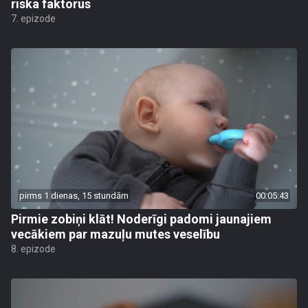
riska faktorus
7. epizode
pirms 1 dienas, 15 stundām
00:05:43
Pirmie zobiņi klāt! Noderīgi padomi jaunajiem
vecākiem par mazuļu mutes veselību
8. epizode