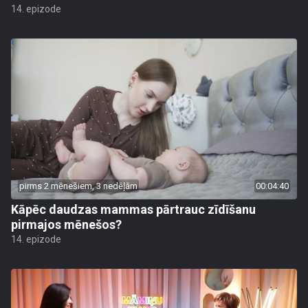
14. epizode
pirms 2 mēnešiem, 3 nedēļām
00:04:40
Kāpēc daudzas mammas pārtrauc zīdīšanu
pirmajos mēnešos?
14. epizode