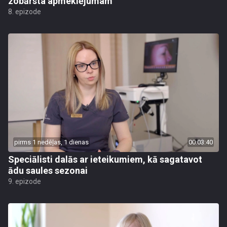
zobārsta apmeklējumam
8. epizode
pirms 1 nedēļas, 1 dienas
00:03:40
Speciālisti dalās ar ieteikumiem, kā sagatavot
ādu saules sezonai
9. epizode