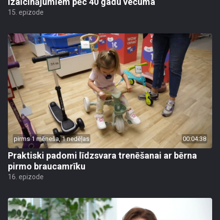
izaicinājumiem pēc 40 gadu vecuma
15. epizode
pirms 1 mēneša, 1 nedēļas
00:04:38
Praktiski padomi līdzsvara trenēšanai ar bērna
pirmo braucamrīku
16. epizode