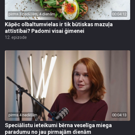
pirms 3 nedēļām, 4 dienām
00:04:12
Kāpēc olbaltumvielas ir tik būtiskas mazuļa
attīstībai? Padomi visai ģimenei
12. epizode
pirms 4 nedēļām
00:04:13
Speciālistu ieteikumi bērna veselīga miega
paradumu no jau pirmajām dienām