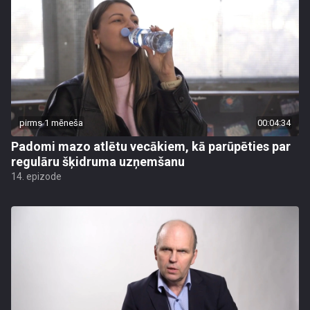
pirms 1 mēneša
00:04:34
Padomi mazo atlētu vecākiem, kā parūpēties par
regulāru šķidruma uzņemšanu
14. epizode