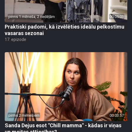
pirms 1 mēneša, 2 nedēļām
00:05:03
Praktiski padomi, kā izvēlēties ideālu pelkostīmu
vasaras sezonai
17. epizode
pirms 2 mēnešiem
00:03:57
Sanda Dejus esot "Chill mamma" - kādas ir viņas
un meitas attiecības?