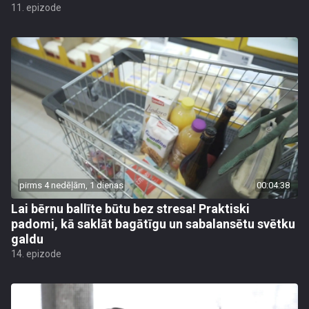
11. epizode
pirms 4 nedēļām, 1 dienas
00:04:38
Lai bērnu ballīte būtu bez stresa! Praktiski
padomi, kā saklāt bagātīgu un sabalansētu svētku
galdu
14. epizode