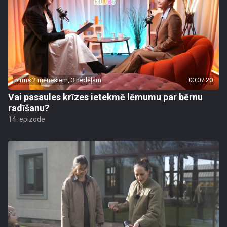
pirms 2 mēnešiem, 3 nedēļām
00:07:20
Vai pasaules krīzes ietekmē lēmumu par bērnu
radīšanu?
14. epizode