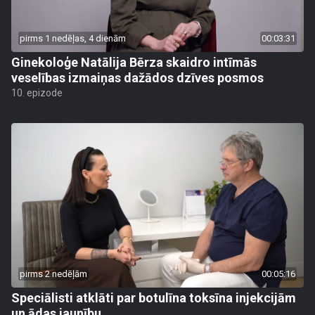
pirms 1 nedēļas, 4 dienām
00:03:31
Ginekoloģe Natālija Bērza skaidro intīmās
veselības izmaiņas dažādos dzīves posmos
10. epizode
pirms 2 nedēļām
00:05:16
Speciālisti atklāti par botulīna toksīna injekcijām
un ādas jaunību