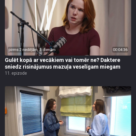
pirms 2 nedēļām, 3 dienām
00:04:36
Gulēt kopā ar vecākiem vai tomēr ne? Daktere
sniedz risinājumus mazuļa veselīgam miegam
11. epizode