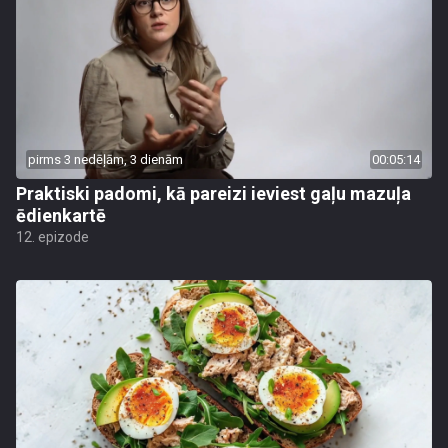
pirms 3 nedēļām, 3 dienām
00:05:14
Praktiski padomi, kā pareizi ieviest gaļu mazuļa
ēdienkartē
12. epizode