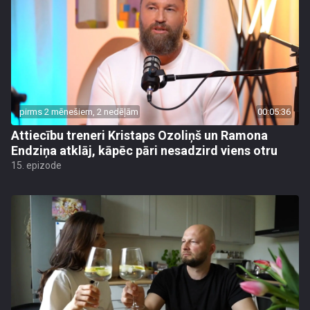
pirms 2 mēnešiem, 2 nedēļām
00:05:36
Attiecību treneri Kristaps Ozoliņš un Ramona
Endziņa atklāj, kāpēc pāri nesadzird viens otru
15. epizode