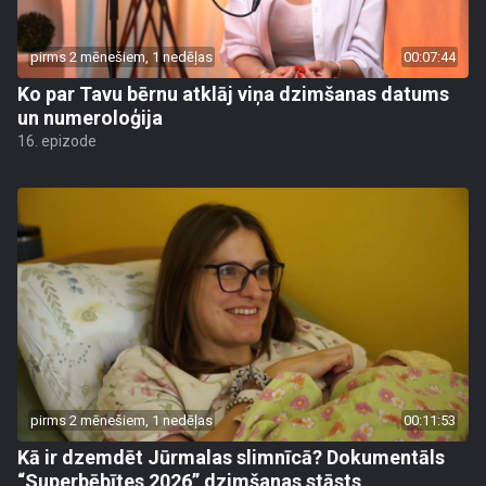
pirms 2 mēnešiem, 1 nedēļas
00:07:44
Ko par Tavu bērnu atklāj viņa dzimšanas datums
un numeroloģija
16. epizode
pirms 2 mēnešiem, 1 nedēļas
00:11:53
Kā ir dzemdēt Jūrmalas slimnīcā? Dokumentāls
“Superbēbītes 2026” dzimšanas stāsts