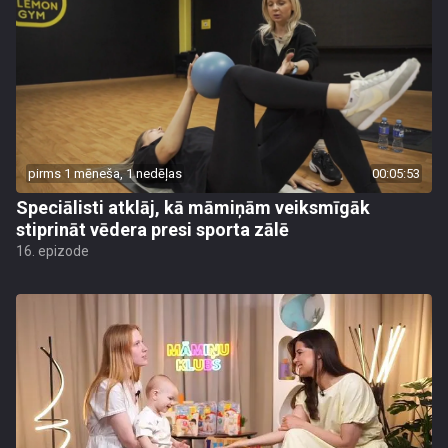
pirms 1 mēneša, 1 nedēļas
00:05:53
Speciālisti atklāj, kā māmiņām veiksmīgāk
stiprināt vēdera presi sporta zālē
16. epizode