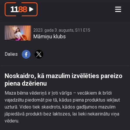
Noskaidro, kā mazulim izvēlēties
pareizo piena dzērienu
2023. gada 3. augusts, S11 E15
Māmiņu klubs
Dalies
Noskaidro, kā mazulim izvēlēties pareizo
piena dzērienu
Maza bērna vēderiņš ir ļoti vārīgs – vecākiem ik brīdi
vajadzētu piedomāt pie tā, kādus piena produktus iekļaut
uzturā. Video tiek skaidrots, kādos gadījumos mazulim
jāpiedāvā produkti bez laktozes, lai lieki nekairinātu viņa
vēderu.