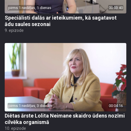
pirms 1 nedēļas, 1 dienas
00:03:40
Speciālisti dalās ar ieteikumiem, kā sagatavot
ādu saules sezonai
9. epizode
pirms 1 nedēļas, 3 dienām
00:04:16
Diētas ārste Lolita Neimane skaidro ūdens nozīmi
cilvēka organismā
10. epizode