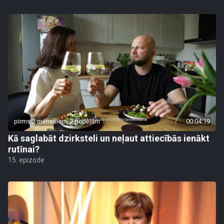
pirms 2 mēnešiem, 2 nedēļām
00:04:19
Kā saglabāt dzirksteli un neļaut attiecībās ienākt
rutīnai?
15. epizode