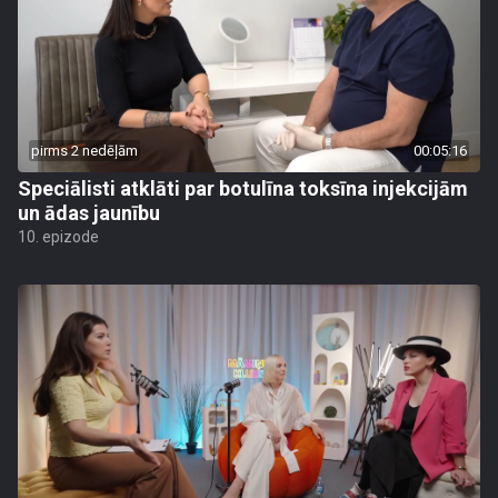
pirms 2 nedēļām
00:05:16
Speciālisti atklāti par botulīna toksīna injekcijām
un ādas jaunību
10. epizode