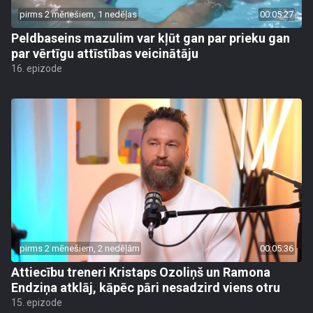
pirms 2 mēnešiem, 1 nedēļas
00:05:27
Peldbaseins mazulim var kļūt gan par prieku gan
par vērtīgu attīstības veicinātāju
16. epizode
pirms 2 mēnešiem, 2 nedēļām
00:05:36
Attiecību treneri Kristaps Ozoliņš un Ramona
Endziņa atklāj, kāpēc pāri nesadzird viens otru
15. epizode