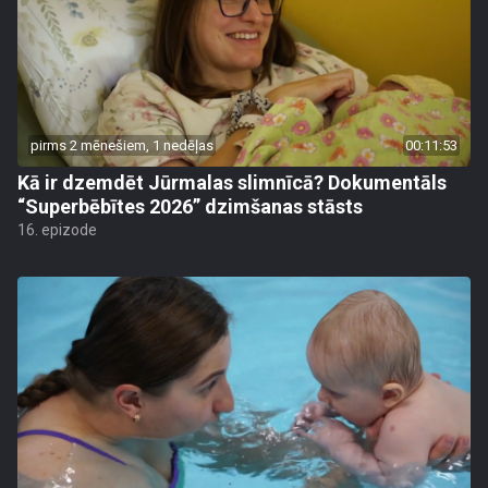
pirms 2 mēnešiem, 1 nedēļas
00:11:53
Kā ir dzemdēt Jūrmalas slimnīcā? Dokumentāls
“Superbēbītes 2026” dzimšanas stāsts
16. epizode