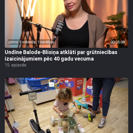
pirms 1 mēneša, 1 nedēļas
00:05:08
Undīne Balode-Blisiņa atklāti par grūtniecības
izaicinājumiem pēc 40 gadu vecuma
15. epizode