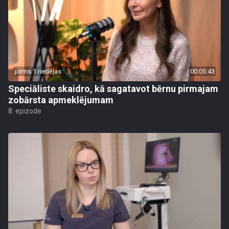
pirms 1 nedēļas
00:05:43
Speciāliste skaidro, kā sagatavot bērnu pirmajam
zobārsta apmeklējumam
8. epizode