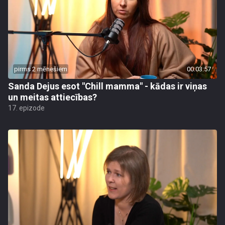
pirms 2 mēnešiem
00:03:57
Sanda Dejus esot "Chill mamma" - kādas ir viņas
un meitas attiecības?
17. epizode