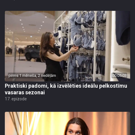
pirms 1 mēneša, 2 nedēļām
00:05:03
Praktiski padomi, kā izvēlēties ideālu pelkostīmu
vasaras sezonai
17. epizode