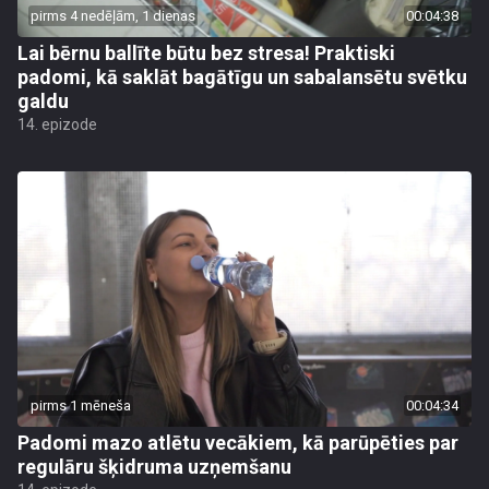
pirms 4 nedēļām, 1 dienas
00:04:38
Lai bērnu ballīte būtu bez stresa! Praktiski
padomi, kā saklāt bagātīgu un sabalansētu svētku
galdu
14. epizode
pirms 1 mēneša
00:04:34
Padomi mazo atlētu vecākiem, kā parūpēties par
regulāru šķidruma uzņemšanu