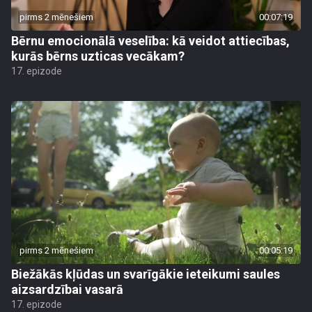
pirms 2 mēnešiem
00:07:19
Bērnu emocionālā veselība: kā veidot attiecības,
kurās bērns uzticas vecākam?
17. epizode
pirms 2 mēnešiem
00:05:19
Biežākās kļūdas un svarīgākie ieteikumi saules
aizsardzībai vasarā
17. epizode