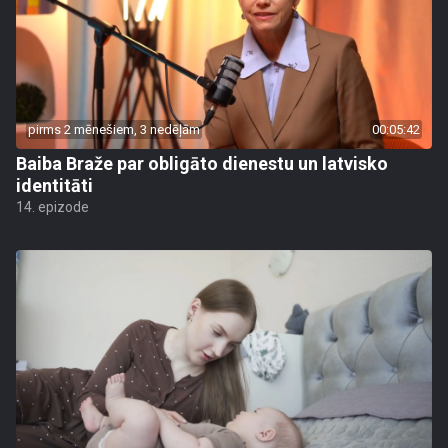
pirms 2 mēnešiem, 3 nedēļām
00:05:42
Baiba Braže par obligāto dienestu un latvisko
identitāti
14. epizode