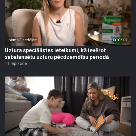
pirms 3 nedēļām
00:05:01
Uztura speciālistes ieteikumi, kā ievērot
sabalansētu uzturu pēcdzemdību periodā
11. epizode