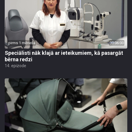
pirms 1 mēneša
00:06:00
Speciālisti nāk klajā ar ieteikumiem, kā pasargāt
bērna redzi
14. epizode