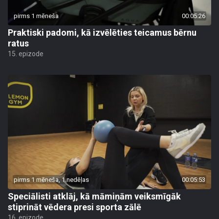
pirms 1 mēneša
00:05:26
Praktiski padomi, kā izvēlēties teicamus bērnu
ratus
15. epizode
pirms 1 mēneša, 1 nedēļas
00:05:53
Speciālisti atklāj, kā māmiņām veiksmīgāk
stiprināt vēdera presi sporta zālē
16. epizode