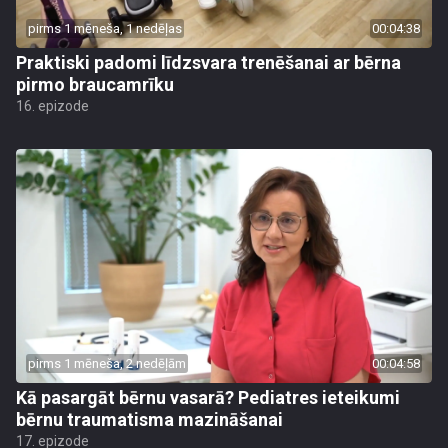
pirms 1 mēneša, 1 nedēļas
00:04:38
Praktiski padomi līdzsvara trenēšanai ar bērna
pirmo braucamrīku
16. epizode
pirms 1 mēneša, 2 nedēļām
00:04:58
Kā pasargāt bērnu vasarā? Pediatres ieteikumi
bērnu traumatisma mazināšanai
17. epizode