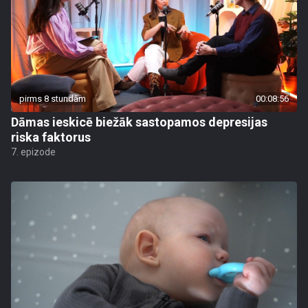
pirms 8 stundām
00:08:56
Dāmas ieskicē biežāk sastopamos depresijas
riska faktorus
7. epizode