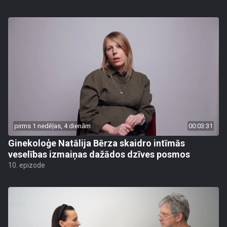
pirms 1 nedēļas, 4 dienām
00:03:31
Ginekoloģe Natālija Bērza skaidro intīmās
veselības izmaiņas dažādos dzīves posmos
10. epizode