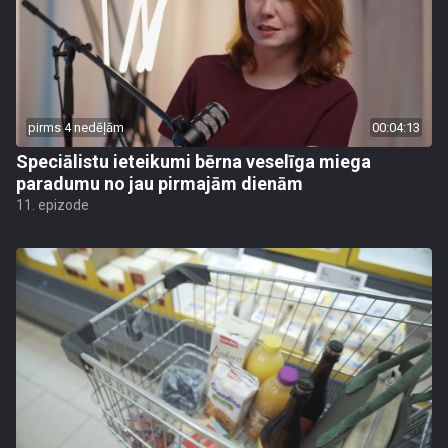
pirms 4 nedēļām
00:04:13
Speciālistu ieteikumi bērna veselīga miega
paradumu no jau pirmajām dienām
11. epizode