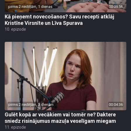
pirms 2 nedēļām, 1 dienas
00:09:56
Kā pieņemt novecošanos? Savu recepti atklāj
Kristīne Virsnīte un Līva Spurava
10. epizode
pirms 2 nedēļām, 3 dienām
00:04:36
Gulēt kopā ar vecākiem vai tomēr ne? Daktere
sniedz risinājumus mazuļa veselīgam miegam
11. epizode