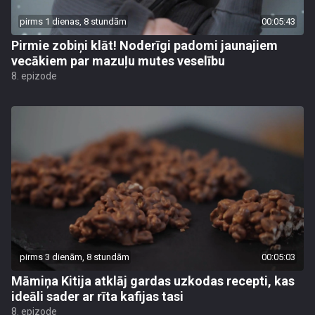
pirms 1 dienas, 8 stundām
00:05:43
Pirmie zobiņi klāt! Noderīgi padomi jaunajiem
vecākiem par mazuļu mutes veselību
8. epizode
pirms 3 dienām, 8 stundām
00:05:03
Māmiņa Kitija atklāj gardas uzkodas recepti, kas
ideāli sader ar rīta kafijas tasi
8. epizode