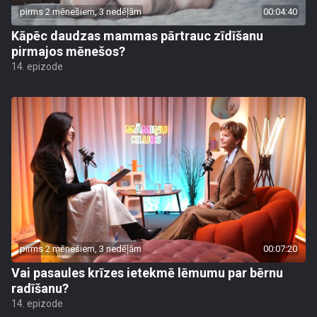
pirms 2 mēnešiem, 3 nedēļām
00:04:40
Kāpēc daudzas mammas pārtrauc zīdīšanu
pirmajos mēnešos?
14. epizode
pirms 2 mēnešiem, 3 nedēļām
00:07:20
Vai pasaules krīzes ietekmē lēmumu par bērnu
radīšanu?
14. epizode