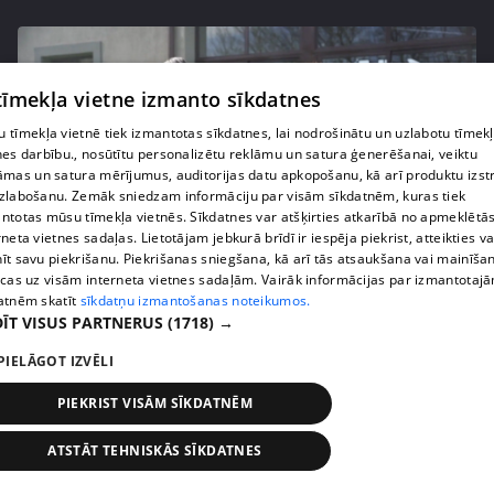
 tīmekļa vietne izmanto sīkdatnes
 tīmekļa vietnē tiek izmantotas sīkdatnes, lai nodrošinātu un uzlabotu tīmek
nes darbību., nosūtītu personalizētu reklāmu un satura ģenerēšanai, veiktu
āmas un satura mērījumus, auditorijas datu apkopošanu, kā arī produktu izst
zlabošanu. Zemāk sniedzam informāciju par visām sīkdatnēm, kuras tiek
ntotas mūsu tīmekļa vietnēs. Sīkdatnes var atšķirties atkarībā no apmeklētā
rneta vietnes sadaļas. Lietotājam jebkurā brīdī ir iespēja piekrist, atteikties va
īt savu piekrišanu. Piekrišanas sniegšana, kā arī tās atsaukšana vai mainīša
pirms 3 mēnešiem
00:06:24
ecas uz visām interneta vietnes sadaļām. Vairāk informācijas par izmantotaj
Grila sezonā lieliski iespējams ievērot veselīga
atnēm skatīt
sīkdatņu izmantošanas noteikumos.
ĪT VISUS PARTNERUS
(1718) →
uztura principus
13. epizode
PIELĀGOT IZVĒLI
PIEKRIST VISĀM SĪKDATNĒM
ATSTĀT TEHNISKĀS SĪKDATNES