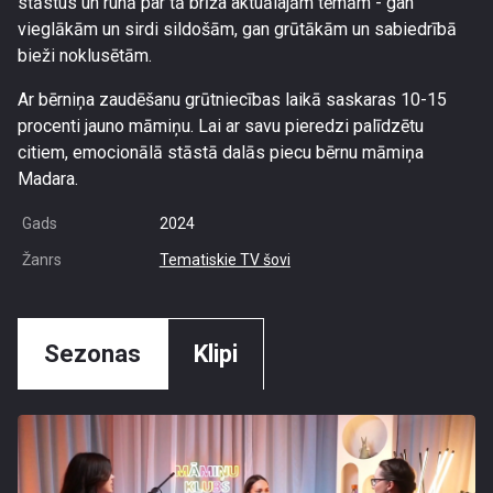
stāstus un runā par tā brīža aktuālajām tēmām - gan
vieglākām un sirdi sildošām, gan grūtākām un sabiedrībā
bieži noklusētām.
Ar bērniņa zaudēšanu grūtniecības laikā saskaras 10-15
procenti jauno māmiņu. Lai ar savu pieredzi palīdzētu
citiem, emocionālā stāstā dalās piecu bērnu māmiņa
Madara.
Gads
2024
Žanrs
Tematiskie TV šovi
Sezonas
Klipi