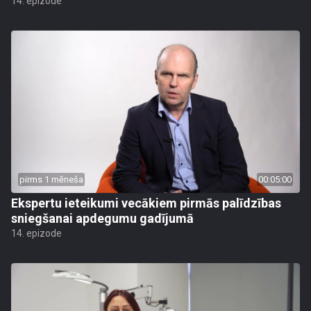
14. epizode
pirms 1 mēneša
00:05:00
Ekspertu ieteikumi vecākiem pirmās palīdzības
sniegšanai apdegumu gadījumā
14. epizode