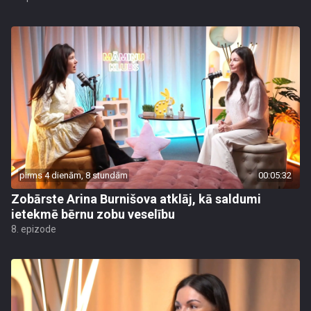
pirms 4 dienām, 8 stundām
00:05:32
Zobārste Arina Burnišova atklāj, kā saldumi
ietekmē bērnu zobu veselību
8. epizode