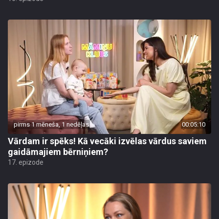
pirms 1 mēneša, 1 nedēļas
00:05:10
Vārdam ir spēks! Kā vecāki izvēlas vārdus saviem
gaidāmajiem bērniņiem?
17. epizode