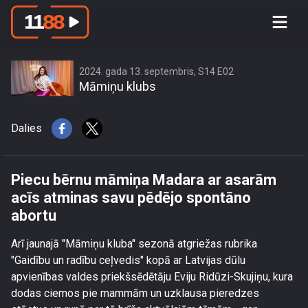
Piecu bērnu māmiņa Madara ar
asarām acīs atminas savu pēdējo
spontāno abortu
2024. gada 13. septembris, S14 E02
Māmiņu klubs
Dalies
Piecu bērnu māmiņa Madara ar asarām
acīs atminas savu pēdējo spontāno
abortu
Arī jaunajā "Māmiņu kluba" sezonā atgriežas rubrika
"Gaidību un radību ceļvedis" kopā ar Latvijas dūlu
apvienības valdes priekšsēdētāju Eviju Ridūzi-Skujiņu, kura
dodas ciemos pie mammām un uzklausa pieredzes