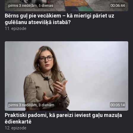
pirms 3 nedēļām, 1 dienas
00:06:44
Bērns guļ pie vecākiem – kā mierīgi pāriet uz
gulēšanu atsevišķā istabā?
11. epizode
pirms 3 nedēļām, 3 dienām
00:05:14
Praktiski padomi, kā pareizi ieviest gaļu mazuļa
ēdienkartē
12. epizode