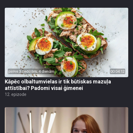
pirms 3 nedēļām, 4 dienām
00:04:12
Kāpēc olbaltumvielas ir tik būtiskas mazuļa
attīstībai? Padomi visai ģimenei
12. epizode