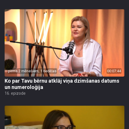
pirms 2 mēnešiem, 1 nedēļas
00:07:44
Ko par Tavu bērnu atklāj viņa dzimšanas datums
un numeroloģija
16. epizode