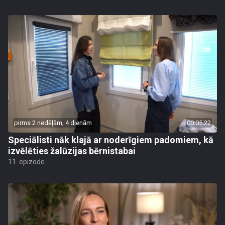
pirms 2 nedēļām, 4 dienām
00:05:22
Speciālisti nāk klajā ar noderīgiem padomiem, kā
izvēlēties žalūzijas bērnistabai
11. epizode