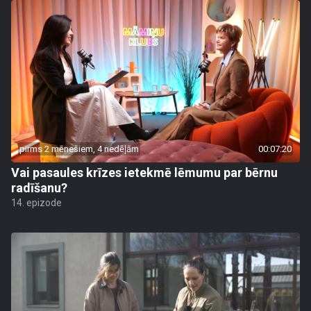
pirms 2 mēnešiem, 4 nedēļām
00:07:20
Vai pasaules krīzes ietekmē lēmumu par bērnu
radīšanu?
14. epizode