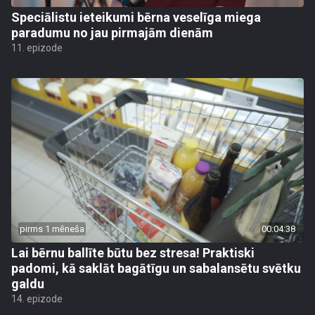
Speciālistu ieteikumi bērna veselīga miega
paradumu no jau pirmajām dienām
11. epizode
pirms 1 mēneša
00:04:38
Lai bērnu ballīte būtu bez stresa! Praktiski
padomi, kā saklāt bagātīgu un sabalansētu svētku
galdu
14. epizode