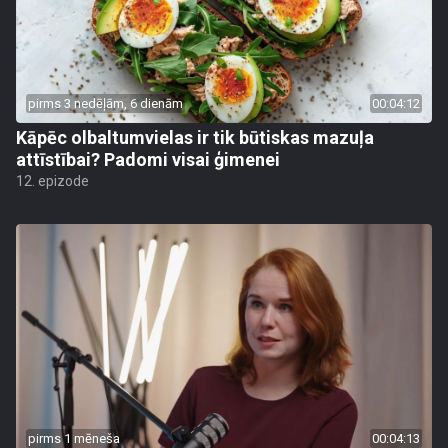
pirms 3 nedēļām, 6 dienām
00:04:12
Kāpēc olbaltumvielas ir tik būtiskas mazuļa
attīstībai? Padomi visai ģimenei
12. epizode
pirms 1 mēneša
00:04:13