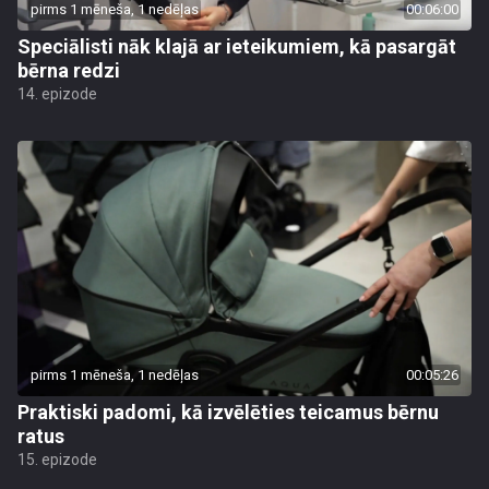
pirms 1 mēneša, 1 nedēļas
00:06:00
Speciālisti nāk klajā ar ieteikumiem, kā pasargāt
bērna redzi
14. epizode
pirms 1 mēneša, 1 nedēļas
00:05:26
Praktiski padomi, kā izvēlēties teicamus bērnu
ratus
15. epizode