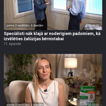
pirms 2 nedēļām, 6 dienām
00:05:22
Speciālisti nāk klajā ar noderīgiem padomiem, kā
izvēlēties žalūzijas bērnistabai
11. epizode
pirms 3 nedēļām, 2 dienām
00:05:01