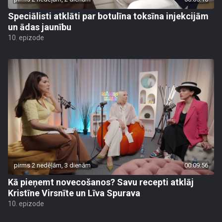
Speciālisti atklāti par botulīna toksīna injekcijām
un ādas jaunību
10. epizode
pirms 2 nedēļām, 3 dienām
00:09:56
Kā pieņemt novecošanos? Savu recepti atklāj
Kristīne Virsnīte un Līva Spurava
10. epizode