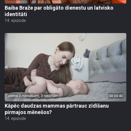
Baiba Braže par obligāto dienestu un latvisko
identitāti
14. epizode
pirms 2 mēnešiem, 3 nedēļām
00:04:40
Kāpēc daudzas mammas pārtrauc zīdīšanu
pirmajos mēnešos?
14. epizode