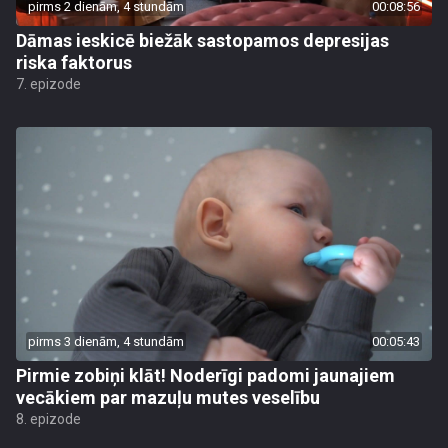
pirms 2 dienām, 4 stundām
00:08:56
Dāmas ieskicē biežāk sastopamos depresijas
riska faktorus
7. epizode
pirms 3 dienām, 4 stundām
00:05:43
Pirmie zobiņi klāt! Noderīgi padomi jaunajiem
vecākiem par mazuļu mutes veselību
8. epizode