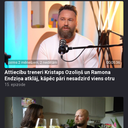
pirms 2 mēnešiem, 2 nedēļām
00:05:36
Attiecību treneri Kristaps Ozoliņš un Ramona
Endziņa atklāj, kāpēc pāri nesadzird viens otru
15. epizode