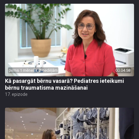
pirms 1 mēneša, 2 nedēļām
00:04:58
Kā pasargāt bērnu vasarā? Pediatres ieteikumi
bērnu traumatisma mazināšanai
17. epizode