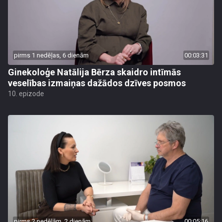
pirms 1 nedēļas, 6 dienām
00:03:31
Ginekoloģe Natālija Bērza skaidro intīmās
veselības izmaiņas dažādos dzīves posmos
10. epizode
pirms 2 nedēļām, 2 dienām
00:05:16