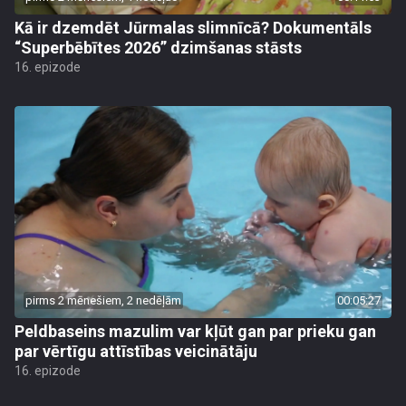
Kā ir dzemdēt Jūrmalas slimnīcā? Dokumentāls
“Superbēbītes 2026” dzimšanas stāsts
16. epizode
pirms 2 mēnešiem, 2 nedēļām
00:05:27
Peldbaseins mazulim var kļūt gan par prieku gan
par vērtīgu attīstības veicinātāju
16. epizode