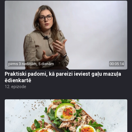
pirms 3 nedēļām, 5 dienām
00:05:14
Praktiski padomi, kā pareizi ieviest gaļu mazuļa
ēdienkartē
12. epizode