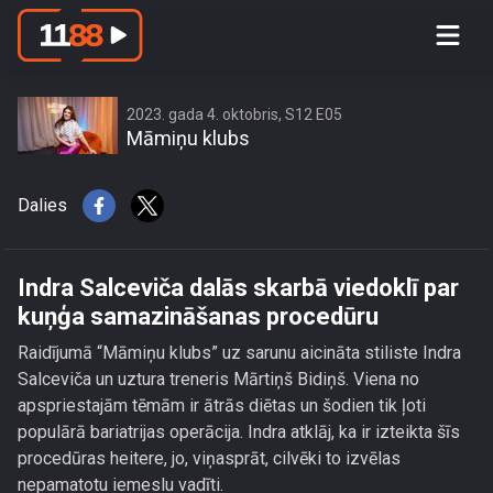
Indra Salceviča dalās skarbā viedoklī
par kuņģa samazināšanas procedūru
2023. gada 4. oktobris, S12 E05
Māmiņu klubs
Dalies
Indra Salceviča dalās skarbā viedoklī par
kuņģa samazināšanas procedūru
Raidījumā “Māmiņu klubs” uz sarunu aicināta stiliste Indra
Salceviča un uztura treneris Mārtiņš Bidiņš. Viena no
apspriestajām tēmām ir ātrās diētas un šodien tik ļoti
populārā bariatrijas operācija. Indra atklāj, ka ir izteikta šīs
procedūras heitere, jo, viņasprāt, cilvēki to izvēlas
nepamatotu iemeslu vadīti.