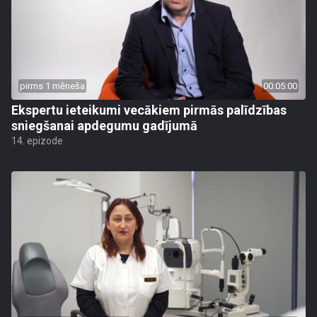
pirms 1 mēneša
00:05:00
Ekspertu ieteikumi vecākiem pirmās palīdzības
sniegšanai apdegumu gadījumā
14. epizode