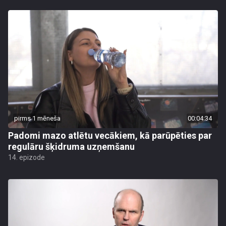
pirms 1 mēneša
00:04:34
Padomi mazo atlētu vecākiem, kā parūpēties par
regulāru šķidruma uzņemšanu
14. epizode