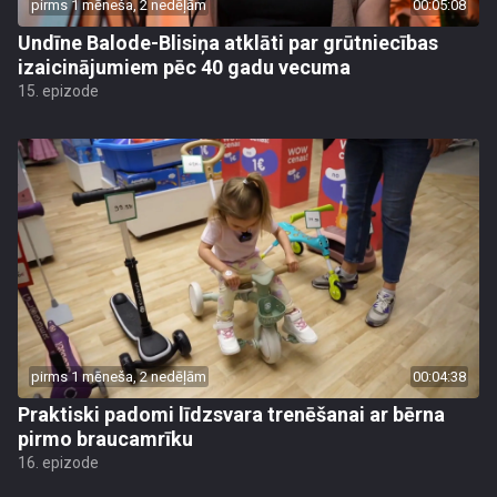
pirms 1 mēneša, 2 nedēļām
00:05:08
Undīne Balode-Blisiņa atklāti par grūtniecības
izaicinājumiem pēc 40 gadu vecuma
15. epizode
pirms 1 mēneša, 2 nedēļām
00:04:38
Praktiski padomi līdzsvara trenēšanai ar bērna
pirmo braucamrīku
16. epizode