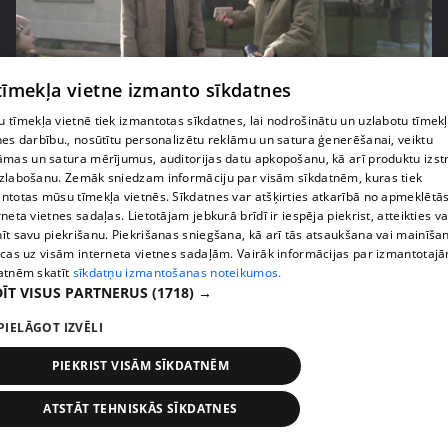
 tīmekļa vietne izmanto sīkdatnes
pirms 3 mēnešiem
00:06:24
 tīmekļa vietnē tiek izmantotas sīkdatnes, lai nodrošinātu un uzlabotu tīmek
Grila sezonā lieliski iespējams ievērot veselīga
nes darbību., nosūtītu personalizētu reklāmu un satura ģenerēšanai, veiktu
uztura principus
āmas un satura mērījumus, auditorijas datu apkopošanu, kā arī produktu izst
zlabošanu. Zemāk sniedzam informāciju par visām sīkdatnēm, kuras tiek
13. epizode
ntotas mūsu tīmekļa vietnēs. Sīkdatnes var atšķirties atkarībā no apmeklētā
rneta vietnes sadaļas. Lietotājam jebkurā brīdī ir iespēja piekrist, atteikties va
īt savu piekrišanu. Piekrišanas sniegšana, kā arī tās atsaukšana vai mainīša
ecas uz visām interneta vietnes sadaļām. Vairāk informācijas par izmantotaj
atnēm skatīt
sīkdatņu izmantošanas noteikumos.
ĪT VISUS PARTNERUS
(1718) →
PIELĀGOT IZVĒLI
PIEKRIST VISĀM SĪKDATNĒM
ATSTĀT TEHNISKĀS SĪKDATNES
pirms 3 mēnešiem
00:07:06