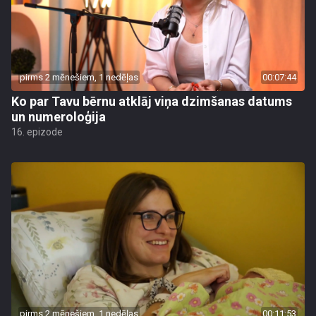
pirms 2 mēnešiem, 1 nedēļas
00:07:44
Ko par Tavu bērnu atklāj viņa dzimšanas datums
un numeroloģija
16. epizode
pirms 2 mēnešiem, 1 nedēļas
00:11:53