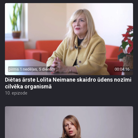
pirms 1 nedēļas, 5 dienām
00:04:16
Diētas ārste Lolita Neimane skaidro ūdens nozīmi
cilvēka organismā
10. epizode