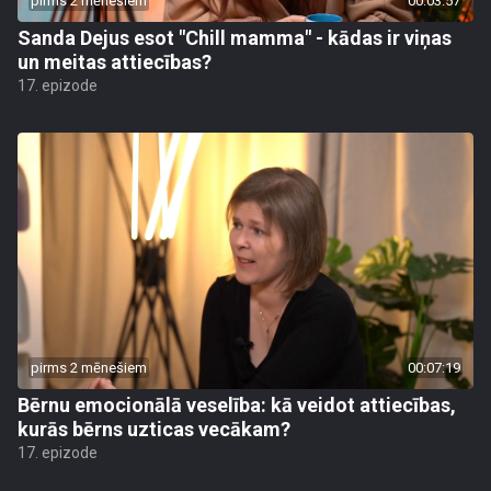
pirms 2 mēnešiem
00:03:57
Sanda Dejus esot "Chill mamma" - kādas ir viņas
un meitas attiecības?
17. epizode
pirms 2 mēnešiem
00:07:19
Bērnu emocionālā veselība: kā veidot attiecības,
kurās bērns uzticas vecākam?
17. epizode