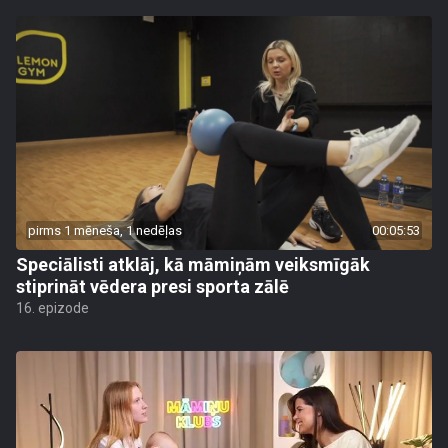
pirms 1 mēneša, 1 nedēļas
00:05:53
Speciālisti atklāj, kā māmiņām veiksmīgāk
stiprināt vēdera presi sporta zālē
16. epizode