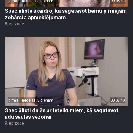
pirms 1 nedēļas, 2 dienām
00:05:43
Speciāliste skaidro, kā sagatavot bērnu pirmajam
zobārsta apmeklējumam
8. epizode
pirms 1 nedēļas, 3 dienām
00:03:40
Speciālisti dalās ar ieteikumiem, kā sagatavot
ādu saules sezonai
9. epizode