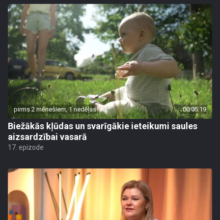
pirms 2 mēnešiem, 1 nedēļas
00:05:19
Biežākās kļūdas un svarīgākie ieteikumi saules
aizsardzībai vasarā
17. epizode