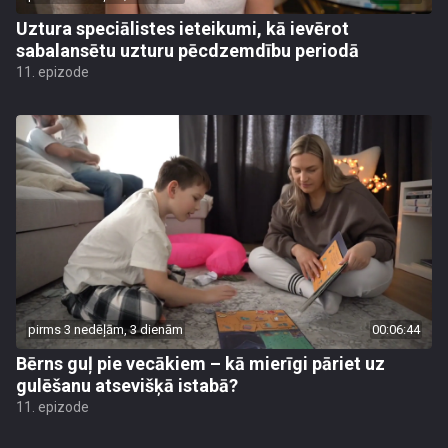
Uztura speciālistes ieteikumi, kā ievērot
sabalansētu uzturu pēcdzemdību periodā
11. epizode
pirms 3 nedēļām, 3 dienām
00:06:44
Bērns guļ pie vecākiem – kā mierīgi pāriet uz
gulēšanu atsevišķā istabā?
11. epizode