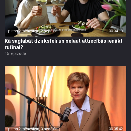
pirms 2 mēnešiem, 2 nedēļām
00:04:19
Kā saglabāt dzirksteli un neļaut attiecībās ienākt
rutīnai?
15. epizode
pirms 2 mēnešiem, 3 nedēļām
00:05:42