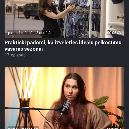
pirms 1 mēneša, 2 nedēļām
00:05:03
Praktiski padomi, kā izvēlēties ideālu pelkostīmu
vasaras sezonai
17. epizode