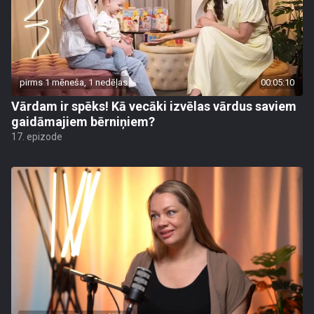
pirms 1 mēneša, 1 nedēļas
00:05:10
Vārdam ir spēks! Kā vecāki izvēlas vārdus saviem
gaidāmajiem bērniņiem?
17. epizode