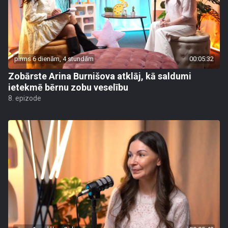
pirms 6 dienām, 4 stundām
00:05:32
Zobārste Arina Burnišova atklāj, kā saldumi
ietekmē bērnu zobu veselību
8. epizode