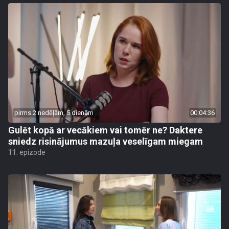
pirms 2 nedēļām, 5 dienām
00:04:36
Gulēt kopā ar vecākiem vai tomēr ne? Daktere
sniedz risinājumus mazuļa veselīgam miegam
11. epizode