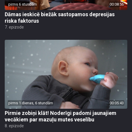
pirms 6 stundām
00:08:56
Dāmas ieskicē biežāk sastopamos depresijas
riska faktorus
7. epizode
pirms 1 dienas, 6 stundām
00:05:43
Pirmie zobiņi klāt! Noderīgi padomi jaunajiem
vecākiem par mazuļu mutes veselību
8. epizode