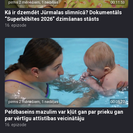
pirms 2 mēnešiem, 1 nedēļas
00:11:53
Kā ir dzemdēt Jūrmalas slimnīcā? Dokumentāls
“Superbēbītes 2026” dzimšanas stāsts
16. epizode
pirms 2 mēnešiem, 1 nedēļas
00:05:27
Peldbaseins mazulim var kļūt gan par prieku gan
par vērtīgu attīstības veicinātāju
16. epizode