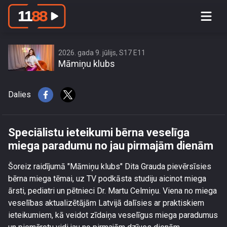
Speciālistu ieteikumi bērna veselīga
miega paradumu no jau pirmajām
dienām
2026. gada 9. jūlijs, S17 E11
Māmiņu klubs
Dalies
Speciālistu ieteikumi bērna veselīga
miega paradumu no jau pirmajām dienām
Šoreiz raidījumā "Māmiņu klubs" Dita Grauda pievērsīsies
bērna miega tēmai, uz TV podkāsta studiju aicinot miega
ārsti, pediatri un pētnieci Dr. Martu Celmiņu. Viena no miega
veselības aktualizētājām Latvijā dalīsies ar praktiskiem
ieteikumiem, kā veidot zīdaiņa veselīgus miega paradumus