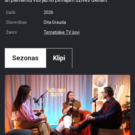
un piemērotu vidi jau no pirmajām dzīves dienām.
Gads
2026
Slavenības
Dita Grauda
Žanrs
Tematiskie TV šovi
Sezonas
Klipi