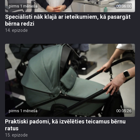
pirms 1 mēneša
00:06:00
Speciālisti nāk klajā ar ieteikumiem, kā pasargāt
bērna redzi
14. epizode
pirms 1 mēneša
00:05:26
Praktiski padomi, kā izvēlēties teicamus bērnu
ratus
15. epizode