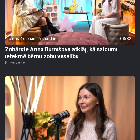
pirms 4 dienām, 6 stundām
00:05:32
Zobārste Arina Burnišova atklāj, kā saldumi
ietekmē bērnu zobu veselību
8. epizode