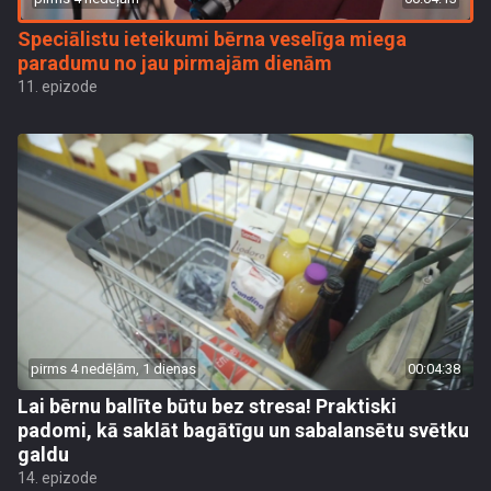
Speciālistu ieteikumi bērna veselīga miega
paradumu no jau pirmajām dienām
11. epizode
pirms 4 nedēļām, 1 dienas
00:04:38
Lai bērnu ballīte būtu bez stresa! Praktiski
padomi, kā saklāt bagātīgu un sabalansētu svētku
galdu
14. epizode