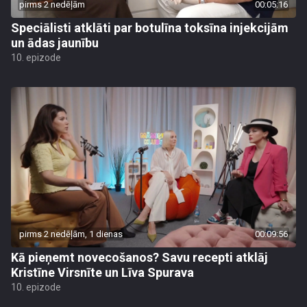
pirms 2 nedēļām
00:05:16
Speciālisti atklāti par botulīna toksīna injekcijām
un ādas jaunību
10. epizode
pirms 2 nedēļām, 1 dienas
00:09:56
Kā pieņemt novecošanos? Savu recepti atklāj
Kristīne Virsnīte un Līva Spurava
10. epizode