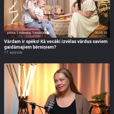
pirms 1 mēneša, 1 nedēļas
00:05:10
Vārdam ir spēks! Kā vecāki izvēlas vārdus saviem
gaidāmajiem bērniņiem?
17. epizode