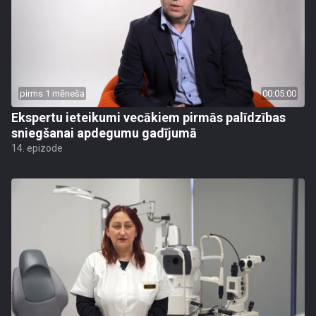
pirms 1 mēneša
00:05:00
Ekspertu ieteikumi vecākiem pirmās palīdzības
sniegšanai apdegumu gadījumā
14. epizode