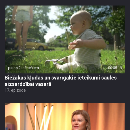
pirms 2 mēnešiem
00:05:19
Biežākās kļūdas un svarīgākie ieteikumi saules
aizsardzībai vasarā
17. epizode