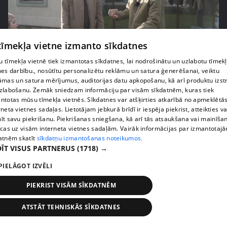
 tīmekļa vietne izmanto sīkdatnes
pirms 3 mēnešiem
00:06:24
 tīmekļa vietnē tiek izmantotas sīkdatnes, lai nodrošinātu un uzlabotu tīmek
nes darbību., nosūtītu personalizētu reklāmu un satura ģenerēšanai, veiktu
Grila sezonā lieliski iespējams ievērot veselīga
āmas un satura mērījumus, auditorijas datu apkopošanu, kā arī produktu izst
uztura principus
zlabošanu. Zemāk sniedzam informāciju par visām sīkdatnēm, kuras tiek
13. epizode
ntotas mūsu tīmekļa vietnēs. Sīkdatnes var atšķirties atkarībā no apmeklētā
rneta vietnes sadaļas. Lietotājam jebkurā brīdī ir iespēja piekrist, atteikties va
īt savu piekrišanu. Piekrišanas sniegšana, kā arī tās atsaukšana vai mainīša
ecas uz visām interneta vietnes sadaļām. Vairāk informācijas par izmantotaj
atnēm skatīt
sīkdatņu izmantošanas noteikumos.
ĪT VISUS PARTNERUS
(1718) →
PIELĀGOT IZVĒLI
PIEKRIST VISĀM SĪKDATNĒM
ATSTĀT TEHNISKĀS SĪKDATNES
pirms 3 mēnešiem
00:07:06