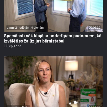
pirms 2 nedēļām, 4 dienām
00:05:22
Speciālisti nāk klajā ar noderīgiem padomiem, kā
izvēlēties žalūzijas bērnistabai
11. epizode