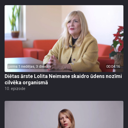
pirms 1 nedēļas, 3 dienām
00:04:16
Diētas ārste Lolita Neimane skaidro ūdens nozīmi
cilvēka organismā
10. epizode