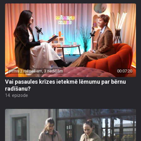
pirms 2 mēnešiem, 3 nedēļām
00:07:20
Vai pasaules krīzes ietekmē lēmumu par bērnu
radīšanu?
14. epizode