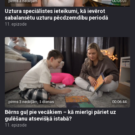
pirms 3 nedēļām
00:05:01
Uztura speciālistes ieteikumi, kā ievērot
sabalansētu uzturu pēcdzemdību periodā
11. epizode
pirms 3 nedēļām, 1 dienas
00:06:44
Bērns guļ pie vecākiem – kā mierīgi pāriet uz
gulēšanu atsevišķā istabā?
11. epizode