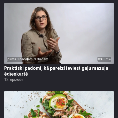
pirms 3 nedēļām, 3 dienām
00:05:14
Praktiski padomi, kā pareizi ieviest gaļu mazuļa
ēdienkartē
12. epizode