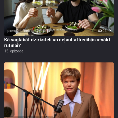
pirms 2 mēnešiem, 2 nedēļām
00:04:19
Kā saglabāt dzirksteli un neļaut attiecībās ienākt
rutīnai?
15. epizode