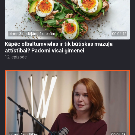
pirms 3 nedēļām, 4 dienām
00:04:12
Kāpēc olbaltumvielas ir tik būtiskas mazuļa
attīstībai? Padomi visai ģimenei
12. epizode
pirms 4 nedēļām
00:04:13