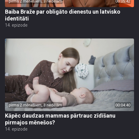
pirms 2 mēnešiem, 3 nedēļām
00:05:42
Baiba Braže par obligāto dienestu un latvisko
identitāti
14. epizode
pirms 2 mēnešiem, 3 nedēļām
00:04:40
Kāpēc daudzas mammas pārtrauc zīdīšanu
pirmajos mēnešos?
14. epizode