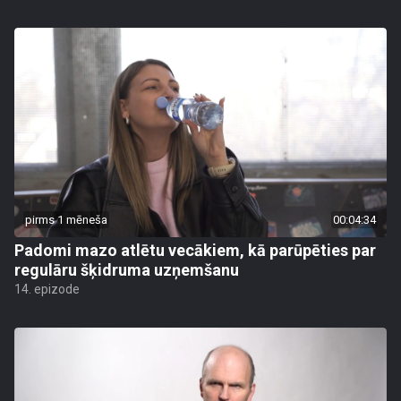
pirms 1 mēneša
00:04:34
Padomi mazo atlētu vecākiem, kā parūpēties par
regulāru šķidruma uzņemšanu
14. epizode