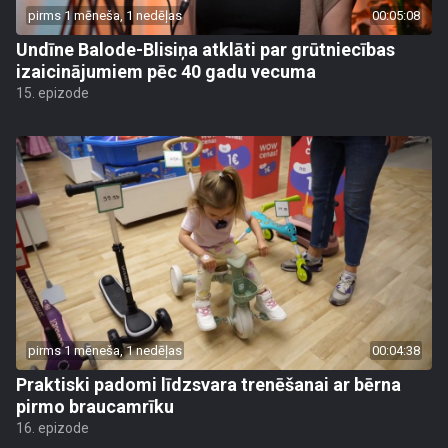
pirms 1 mēneša, 1 nedēļas
00:05:08
Undīne Balode-Blisiņa atklāti par grūtniecības
izaicinājumiem pēc 40 gadu vecuma
15. epizode
pirms 1 mēneša, 1 nedēļas
00:04:38
Praktiski padomi līdzsvara trenēšanai ar bērna
pirmo braucamrīku
16. epizode