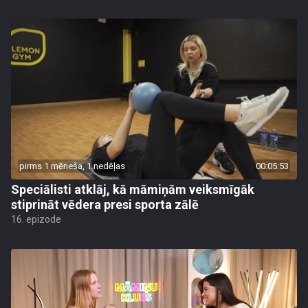
pirms 1 mēneša, 1 nedēļas
00:05:53
Speciālisti atklāj, kā māmiņām veiksmīgāk
stiprināt vēdera presi sporta zālē
16. epizode