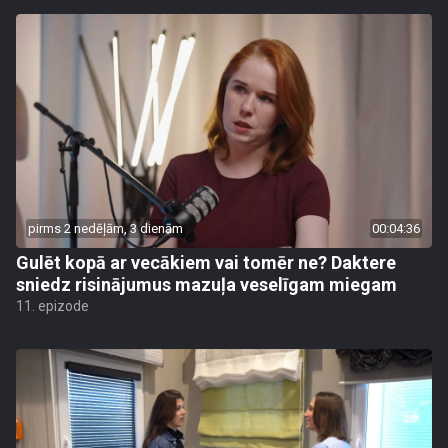
pirms 2 nedēļām, 3 dienām
00:04:36
Gulēt kopā ar vecākiem vai tomēr ne? Daktere
sniedz risinājumus mazuļa veselīgam miegam
11. epizode