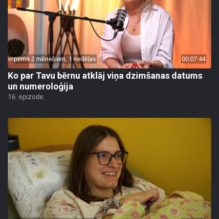
pirms 2 mēnešiem, 1 nedēļas
00:07:44
Ko par Tavu bērnu atklāj viņa dzimšanas datums
un numeroloģija
16. epizode