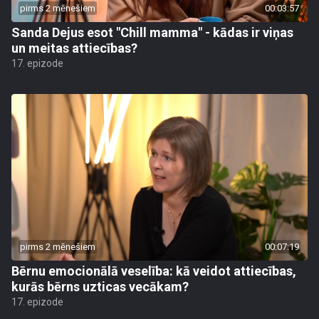
pirms 2 mēnešiem
00:03:57
Sanda Dejus esot "Chill mamma" - kādas ir viņas
un meitas attiecības?
17. epizode
pirms 2 mēnešiem
00:07:19
Bērnu emocionālā veselība: kā veidot attiecības,
kurās bērns uzticas vecākam?
17. epizode