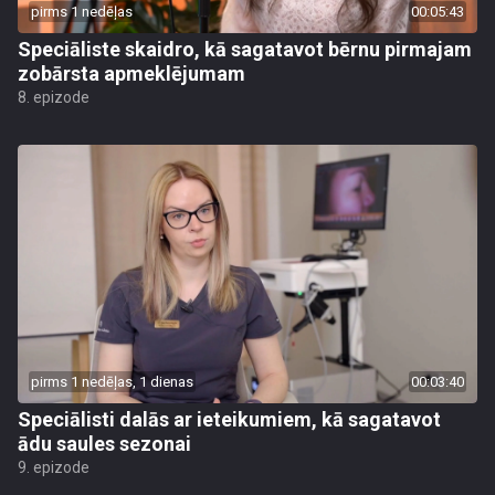
pirms 1 nedēļas
00:05:43
Speciāliste skaidro, kā sagatavot bērnu pirmajam
zobārsta apmeklējumam
8. epizode
pirms 1 nedēļas, 1 dienas
00:03:40
Speciālisti dalās ar ieteikumiem, kā sagatavot
ādu saules sezonai
9. epizode