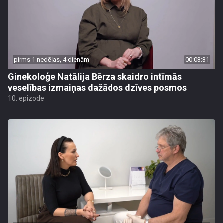
pirms 1 nedēļas, 4 dienām
00:03:31
Ginekoloģe Natālija Bērza skaidro intīmās
veselības izmaiņas dažādos dzīves posmos
10. epizode