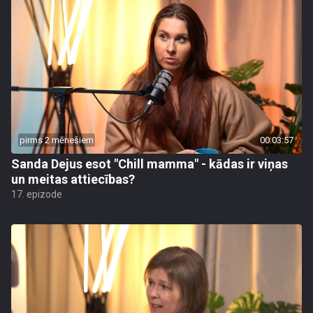
pirms 2 mēnešiem
00:03:57
Sanda Dejus esot "Chill mamma" - kādas ir viņas
un meitas attiecības?
17. epizode