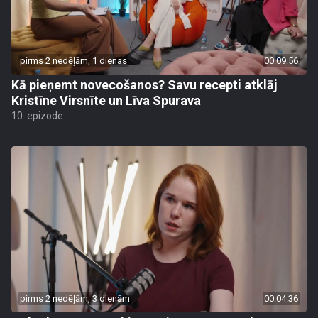
pirms 2 nedēļām, 1 dienas
00:09:56
Kā pieņemt novecošanos? Savu recepti atklāj
Kristīne Virsnīte un Līva Spurava
10. epizode
pirms 2 nedēļām, 3 dienām
00:04:36