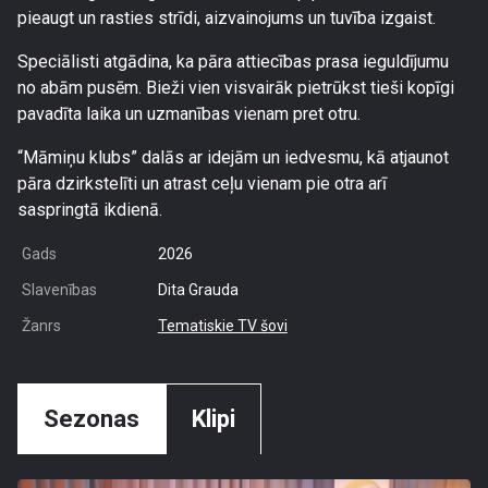
pieaugt un rasties strīdi, aizvainojums un tuvība izgaist.
Speciālisti atgādina, ka pāra attiecības prasa ieguldījumu
no abām pusēm. Bieži vien visvairāk pietrūkst tieši kopīgi
pavadīta laika un uzmanības vienam pret otru.
“Māmiņu klubs” dalās ar idejām un iedvesmu, kā atjaunot
pāra dzirkstelīti un atrast ceļu vienam pie otra arī
saspringtā ikdienā.
Gads
2026
Slavenības
Dita Grauda
Žanrs
Tematiskie TV šovi
Sezonas
Klipi