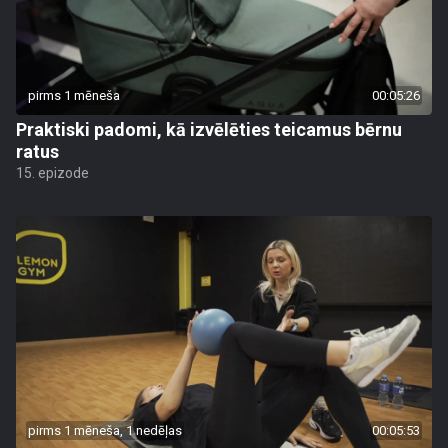
pirms 1 mēneša
00:05:26
Praktiski padomi, kā izvēlēties teicamus bērnu
ratus
15. epizode
pirms 1 mēneša, 1 nedēļas
00:05:53