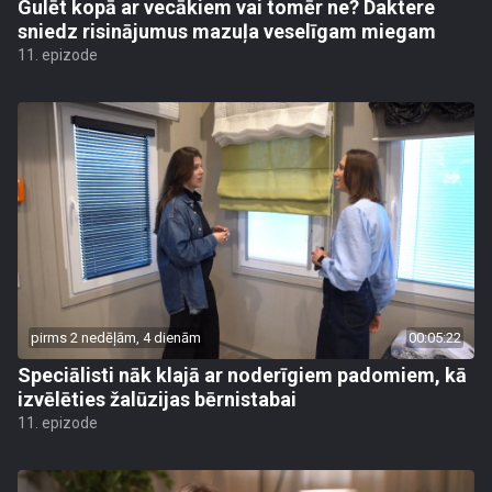
Gulēt kopā ar vecākiem vai tomēr ne? Daktere
sniedz risinājumus mazuļa veselīgam miegam
11. epizode
pirms 2 nedēļām, 4 dienām
00:05:22
Speciālisti nāk klajā ar noderīgiem padomiem, kā
izvēlēties žalūzijas bērnistabai
11. epizode