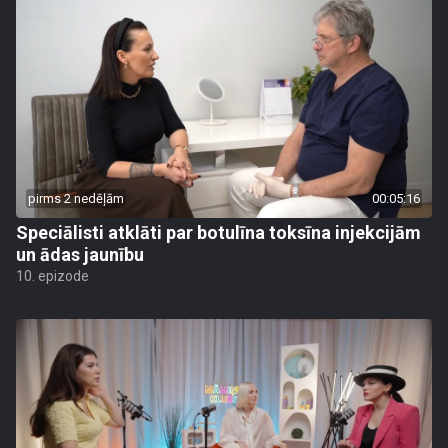
pirms 2 nedēļām
00:05:16
Speciālisti atklāti par botulīna toksīna injekcijām
un ādas jaunību
10. epizode