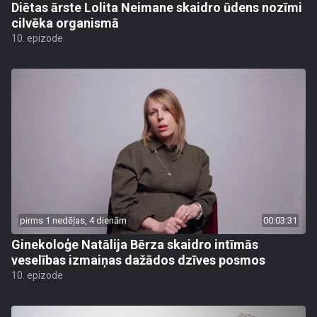
Diētas ārste Lolita Neimane skaidro ūdens nozīmi
cilvēka organismā
10. epizode
pirms 1 nedēļas, 4 dienām
00:03:31
Ginekoloģe Natālija Bērza skaidro intīmās
veselības izmaiņas dažādos dzīves posmos
10. epizode