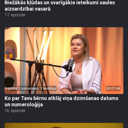
Biežākās kļūdas un svarīgākie ieteikumi saules
aizsardzībai vasarā
17. epizode
pirms 2 mēnešiem, 1 nedēļas
00:07:44
Ko par Tavu bērnu atklāj viņa dzimšanas datums
un numeroloģija
16. epizode