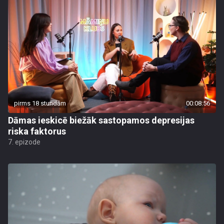
pirms 18 stundām
00:08:56
Dāmas ieskicē biežāk sastopamos depresijas
riska faktorus
7. epizode