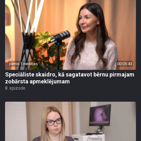
pirms 1 nedēļas
00:05:43
Speciāliste skaidro, kā sagatavot bērnu pirmajam
zobārsta apmeklējumam
8. epizode