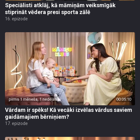
Speciālisti atklāj, kā māmiņām veiksmīgāk
stiprināt vēdera presi sporta zālē
16. epizode
pirms 1 mēneša, 1 nedēļas
00:05:10
Vārdam ir spēks! Kā vecāki izvēlas vārdus saviem
gaidāmajiem bērniņiem?
17. epizode