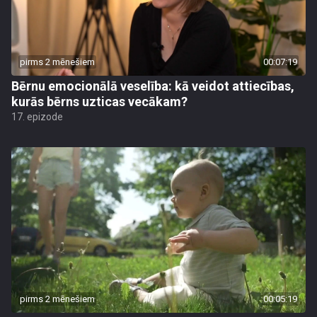
pirms 2 mēnešiem
00:07:19
Bērnu emocionālā veselība: kā veidot attiecības,
kurās bērns uzticas vecākam?
17. epizode
pirms 2 mēnešiem
00:05:19