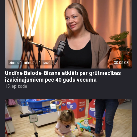
pirms 1 mēneša, 1 nedēļas
00:05:08
Undīne Balode-Blisiņa atklāti par grūtniecības
izaicinājumiem pēc 40 gadu vecuma
15. epizode