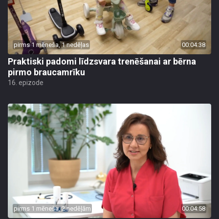
pirms 1 mēneša, 1 nedēļas
00:04:38
Praktiski padomi līdzsvara trenēšanai ar bērna
pirmo braucamrīku
16. epizode
pirms 1 mēneša, 2 nedēļām
00:04:58