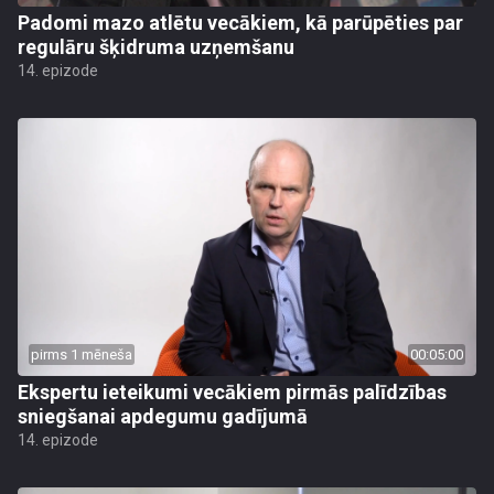
Padomi mazo atlētu vecākiem, kā parūpēties par
regulāru šķidruma uzņemšanu
14. epizode
pirms 1 mēneša
00:05:00
Ekspertu ieteikumi vecākiem pirmās palīdzības
sniegšanai apdegumu gadījumā
14. epizode