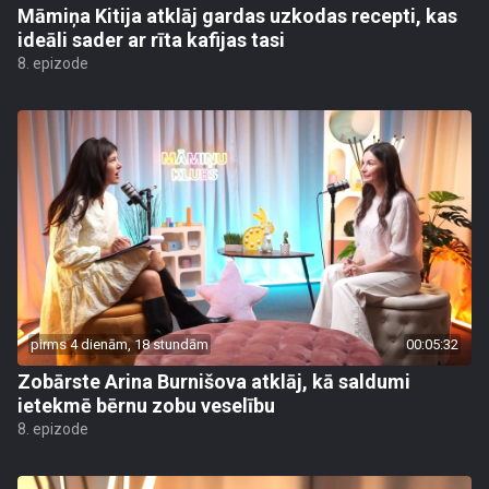
Māmiņa Kitija atklāj gardas uzkodas recepti, kas
ideāli sader ar rīta kafijas tasi
8. epizode
pirms 4 dienām, 18 stundām
00:05:32
Zobārste Arina Burnišova atklāj, kā saldumi
ietekmē bērnu zobu veselību
8. epizode