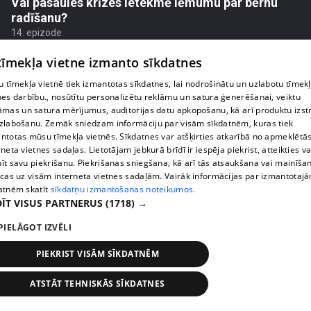
Vai pasaules krīzes ietekmē lēmumu par bērnu
radīšanu?
14. epizode
 tīmekļa vietne izmanto sīkdatnes
 tīmekļa vietnē tiek izmantotas sīkdatnes, lai nodrošinātu un uzlabotu tīmek
nes darbību., nosūtītu personalizētu reklāmu un satura ģenerēšanai, veiktu
āmas un satura mērījumus, auditorijas datu apkopošanu, kā arī produktu izst
zlabošanu. Zemāk sniedzam informāciju par visām sīkdatnēm, kuras tiek
ntotas mūsu tīmekļa vietnēs. Sīkdatnes var atšķirties atkarībā no apmeklētā
rneta vietnes sadaļas. Lietotājam jebkurā brīdī ir iespēja piekrist, atteikties va
īt savu piekrišanu. Piekrišanas sniegšana, kā arī tās atsaukšana vai mainīša
ecas uz visām interneta vietnes sadaļām. Vairāk informācijas par izmantotaj
atnēm skatīt
sīkdatņu izmantošanas noteikumos.
ĪT VISUS PARTNERUS
(1718) →
pirms 3 mēnešiem
00:06:24
PIELĀGOT IZVĒLI
Grila sezonā lieliski iespējams ievērot veselīga
uztura principus
PIEKRIST VISĀM SĪKDATNĒM
13. epizode
ATSTĀT TEHNISKĀS SĪKDATNES