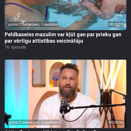
pirms 2 mēnešiem, 1 nedēļas
00:05:27
Peldbaseins mazulim var kļūt gan par prieku gan
par vērtīgu attīstības veicinātāju
16. epizode
pirms 2 mēnešiem, 2 nedēļām
00:05:36