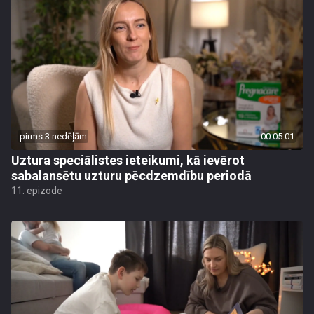
pirms 3 nedēļām
00:05:01
Uztura speciālistes ieteikumi, kā ievērot
sabalansētu uzturu pēcdzemdību periodā
11. epizode