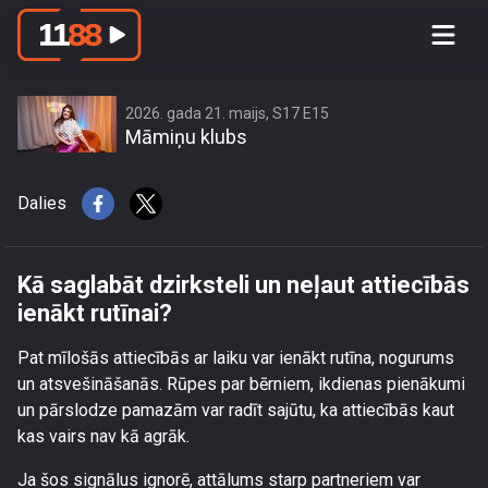
Kā saglabāt dzirksteli un neļaut
attiecībās ienākt rutīnai?
2026. gada 21. maijs, S17 E15
Māmiņu klubs
Dalies
Kā saglabāt dzirksteli un neļaut attiecībās
ienākt rutīnai?
Pat mīlošās attiecībās ar laiku var ienākt rutīna, nogurums
un atsvešināšanās. Rūpes par bērniem, ikdienas pienākumi
un pārslodze pamazām var radīt sajūtu, ka attiecībās kaut
kas vairs nav kā agrāk.
Ja šos signālus ignorē, attālums starp partneriem var