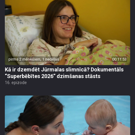
pirms 2 mēnešiem, 1 nedēļas
00:11:53
Kā ir dzemdēt Jūrmalas slimnīcā? Dokumentāls
“Superbēbītes 2026” dzimšanas stāsts
16. epizode