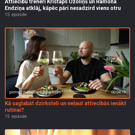
Attiecību treneri Kristaps Ozoliņš un Ramona
Endziņa atklāj, kāpēc pāri nesadzird viens otru
15. epizode
pirms 2 mēnešiem, 2 nedēļām
00:04:19
Kā saglabāt dzirksteli un neļaut attiecībās ienākt
rutīnai?
15. epizode