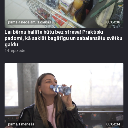
pirms 4 nedēļām, 1 dienas
00:04:38
Lai bērnu ballīte būtu bez stresa! Praktiski
padomi, kā saklāt bagātīgu un sabalansētu svētku
galdu
14. epizode
pirms 1 mēneša
00:04:34