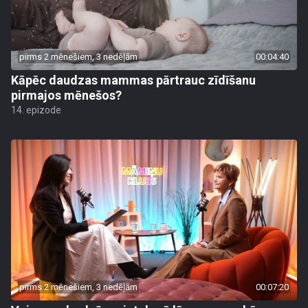
pirms 2 mēnešiem, 3 nedēļām
00:04:40
Kāpēc daudzas mammas pārtrauc zīdīšanu
pirmajos mēnešos?
14. epizode
pirms 2 mēnešiem, 3 nedēļām
00:07:20