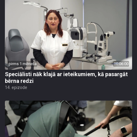
pirms 1 mēneša
00:06:00
Speciālisti nāk klajā ar ieteikumiem, kā pasargāt
bērna redzi
14. epizode