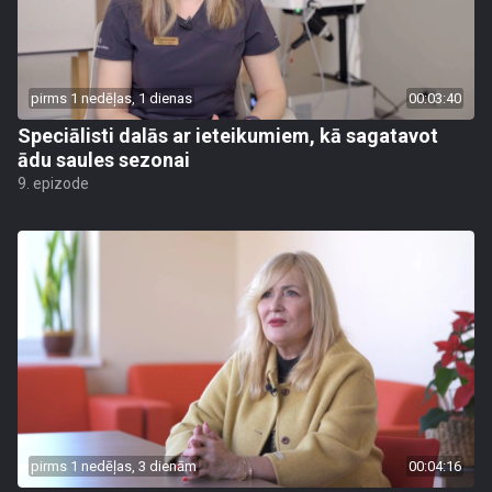
pirms 1 nedēļas, 1 dienas
00:03:40
Speciālisti dalās ar ieteikumiem, kā sagatavot
ādu saules sezonai
9. epizode
pirms 1 nedēļas, 3 dienām
00:04:16