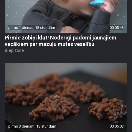
pirms 1 dienas, 18 stundām
00:05:43
Pirmie zobiņi klāt! Noderīgi padomi jaunajiem
vecākiem par mazuļu mutes veselību
8. epizode
pirms 3 dienām, 18 stundām
00:05:03