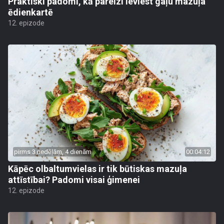
Praktiski padomi, kā pareizi ieviest gaļu mazuļa
ēdienkartē
12. epizode
pirms 3 nedēļām, 4 dienām
00:04:12
Kāpēc olbaltumvielas ir tik būtiskas mazuļa
attīstībai? Padomi visai ģimenei
12. epizode