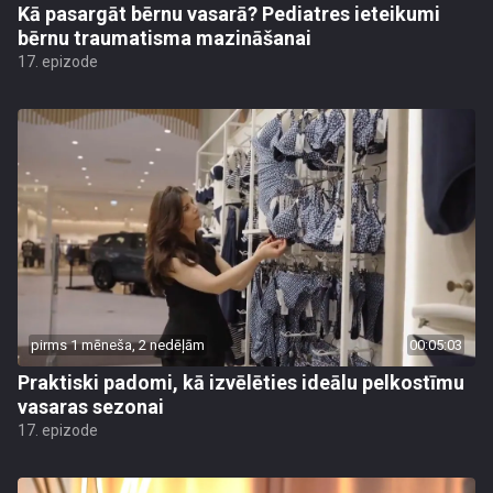
Kā pasargāt bērnu vasarā? Pediatres ieteikumi
bērnu traumatisma mazināšanai
17. epizode
pirms 1 mēneša, 2 nedēļām
00:05:03
Praktiski padomi, kā izvēlēties ideālu pelkostīmu
vasaras sezonai
17. epizode