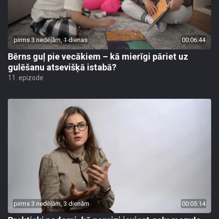
pirms 3 nedēļām, 1 dienas
00:06:44
Bērns guļ pie vecākiem – kā mierīgi pāriet uz
gulēšanu atsevišķā istabā?
11. epizode
pirms 3 nedēļām, 3 dienām
00:05:14