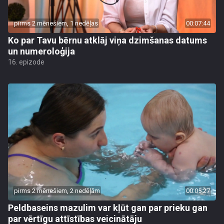
pirms 2 mēnešiem, 1 nedēļas
00:07:44
Ko par Tavu bērnu atklāj viņa dzimšanas datums
un numeroloģija
16. epizode
pirms 2 mēnešiem, 2 nedēļām
00:05:27
Peldbaseins mazulim var kļūt gan par prieku gan
par vērtīgu attīstības veicinātāju