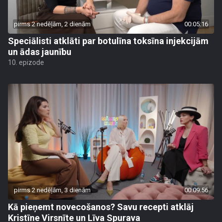
pirms 2 nedēļām, 2 dienām
00:05:16
Speciālisti atklāti par botulīna toksīna injekcijām
un ādas jaunību
10. epizode
pirms 2 nedēļām, 3 dienām
00:09:56
Kā pieņemt novecošanos? Savu recepti atklāj
Kristīne Virsnīte un Līva Spurava