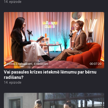
14. epizode
pirms 2 mēnešiem, 4 nedēļām
00:07:20
Vai pasaules krīzes ietekmē lēmumu par bērnu
radīšanu?
14. epizode