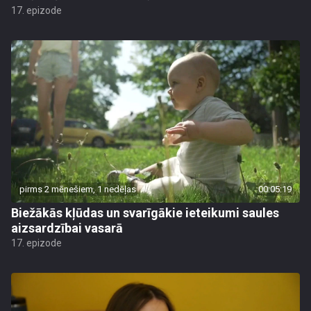
17. epizode
pirms 2 mēnešiem, 1 nedēļas
00:05:19
Biežākās kļūdas un svarīgākie ieteikumi saules
aizsardzībai vasarā
17. epizode