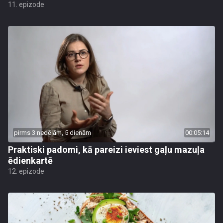
11. epizode
pirms 3 nedēļām, 5 dienām
00:05:14
Praktiski padomi, kā pareizi ieviest gaļu mazuļa
ēdienkartē
12. epizode