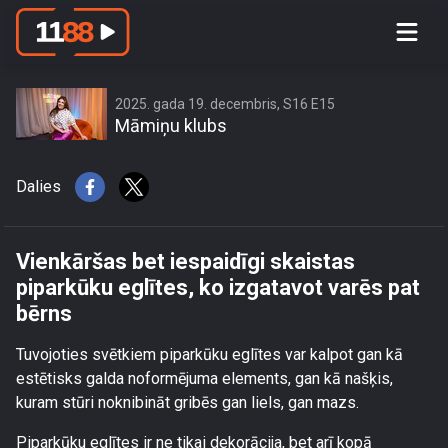
Vienkāršas bet iespaidīgi skaistas
piparkūku eglītes, ko izgatavot varēs
pat bērns
2025. gada 19. decembris, S16 E15
Māmiņu klubs
Dalies
Vienkāršas bet iespaidīgi skaistas
piparkūku eglītes, ko izgatavot varēs pat
bērns
Tuvojoties svētkiem piparkūku eglītes var kalpot gan kā
estētisks galda noformējuma elements, gan kā našķis,
kuram stūri noknibināt gribēs gan liels, gan mazs.
Piparkūku eglītes ir ne tikai dekorācija, bet arī kopā