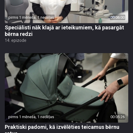
pirms 1 mēneša, 1 nedēļas
00:06:00
Speciālisti nāk klajā ar ieteikumiem, kā pasargāt
bērna redzi
14. epizode
pirms 1 mēneša, 1 nedēļas
00:05:26
Praktiski padomi, kā izvēlēties teicamus bērnu