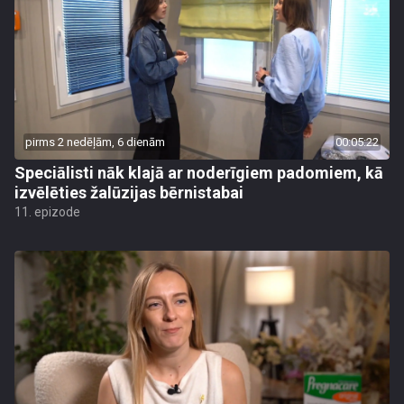
pirms 2 nedēļām, 6 dienām
00:05:22
Speciālisti nāk klajā ar noderīgiem padomiem, kā
izvēlēties žalūzijas bērnistabai
11. epizode