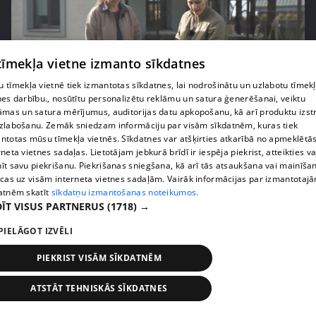
 tīmekļa vietne izmanto sīkdatnes
 tīmekļa vietnē tiek izmantotas sīkdatnes, lai nodrošinātu un uzlabotu tīmek
nes darbību., nosūtītu personalizētu reklāmu un satura ģenerēšanai, veiktu
pirms 3 mēnešiem
00:06:24
āmas un satura mērījumus, auditorijas datu apkopošanu, kā arī produktu izst
zlabošanu. Zemāk sniedzam informāciju par visām sīkdatnēm, kuras tiek
Grila sezonā lieliski iespējams ievērot veselīga
ntotas mūsu tīmekļa vietnēs. Sīkdatnes var atšķirties atkarībā no apmeklētā
uztura principus
rneta vietnes sadaļas. Lietotājam jebkurā brīdī ir iespēja piekrist, atteikties va
13. epizode
īt savu piekrišanu. Piekrišanas sniegšana, kā arī tās atsaukšana vai mainīša
ecas uz visām interneta vietnes sadaļām. Vairāk informācijas par izmantotaj
atnēm skatīt
sīkdatņu izmantošanas noteikumos.
ĪT VISUS PARTNERUS
(1718) →
PIELĀGOT IZVĒLI
PIEKRIST VISĀM SĪKDATNĒM
ATSTĀT TEHNISKĀS SĪKDATNES