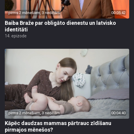
pirms 2 mēnešiem, 3 nedēļām
00:05:42
Baiba Braže par obligāto dienestu un latvisko
identitāti
14. epizode
pirms 2 mēnešiem, 3 nedēļām
00:04:40
Kāpēc daudzas mammas pārtrauc zīdīšanu
pirmajos mēnešos?