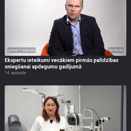
pirms 1 mēneša
00:05:00
Ekspertu ieteikumi vecākiem pirmās palīdzības
sniegšanai apdegumu gadījumā
14. epizode