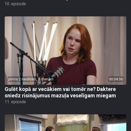
10. epizode
pirms 2 nedēļām, 5 dienām
00:04:36
Gulēt kopā ar vecākiem vai tomēr ne? Daktere
sniedz risinājumus mazuļa veselīgam miegam
11. epizode