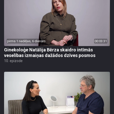
pirms 1 nedēļas, 6 dienām
00:03:31
Ginekoloģe Natālija Bērza skaidro intīmās
veselības izmaiņas dažādos dzīves posmos
10. epizode