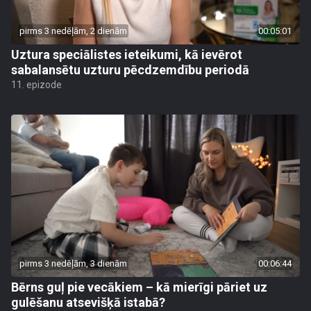
pirms 3 nedēļām, 2 dienām
00:05:01
Uztura speciālistes ieteikumi, kā ievērot
sabalansētu uzturu pēcdzemdību periodā
11. epizode
pirms 3 nedēļām, 3 dienām
00:06:44
Bērns guļ pie vecākiem – kā mierīgi pāriet uz
gulēšanu atsevišķā istabā?