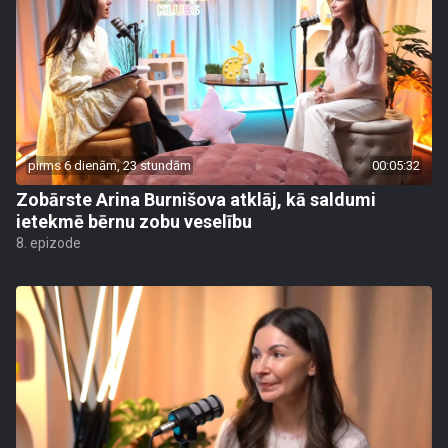
pirms 6 dienām, 23 stundām
00:05:32
Zobārste Arina Burnišova atklāj, kā saldumi
ietekmē bērnu zobu veselību
8. epizode