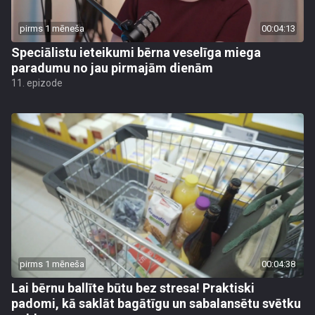
pirms 1 mēneša
00:04:13
Speciālistu ieteikumi bērna veselīga miega
paradumu no jau pirmajām dienām
11. epizode
pirms 1 mēneša
00:04:38
Lai bērnu ballīte būtu bez stresa! Praktiski
padomi, kā saklāt bagātīgu un sabalansētu svētku