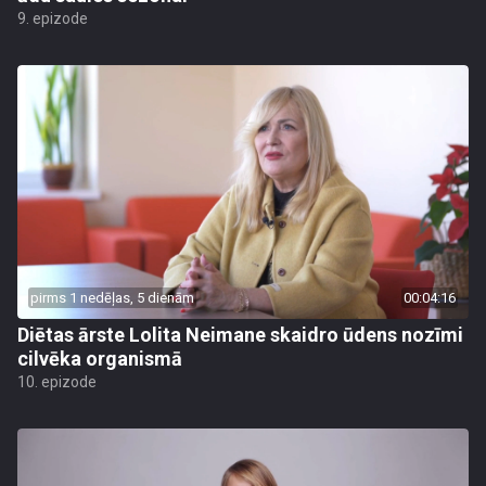
9. epizode
pirms 1 nedēļas, 5 dienām
00:04:16
Diētas ārste Lolita Neimane skaidro ūdens nozīmi
cilvēka organismā
10. epizode