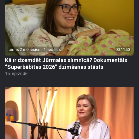
pirms 2 mēnešiem, 1 nedēļas
00:11:53
Kā ir dzemdēt Jūrmalas slimnīcā? Dokumentāls
“Superbēbītes 2026” dzimšanas stāsts
16. epizode