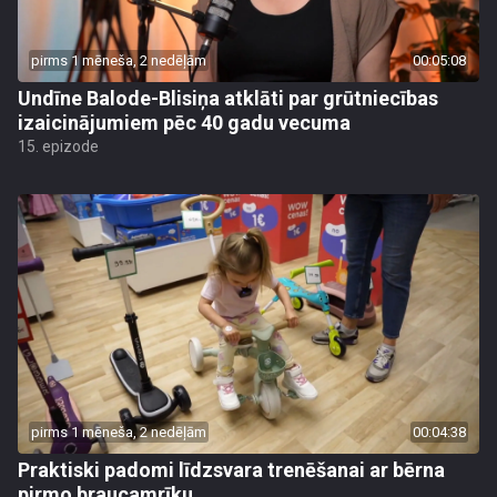
pirms 1 mēneša, 2 nedēļām
00:05:08
Undīne Balode-Blisiņa atklāti par grūtniecības
izaicinājumiem pēc 40 gadu vecuma
15. epizode
pirms 1 mēneša, 2 nedēļām
00:04:38
Praktiski padomi līdzsvara trenēšanai ar bērna
pirmo braucamrīku