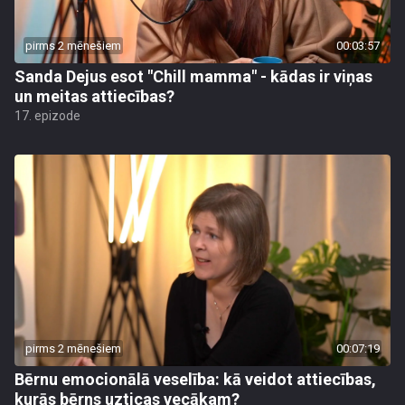
pirms 2 mēnešiem
00:03:57
Sanda Dejus esot "Chill mamma" - kādas ir viņas
un meitas attiecības?
17. epizode
pirms 2 mēnešiem
00:07:19
Bērnu emocionālā veselība: kā veidot attiecības,
kurās bērns uzticas vecākam?