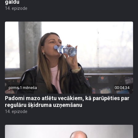
galdu
14. epizode
pirms 1 mēneša
00:04:34
Padomi mazo atlētu vecākiem, kā parūpēties par
regulāru šķidruma uzņemšanu
14. epizode