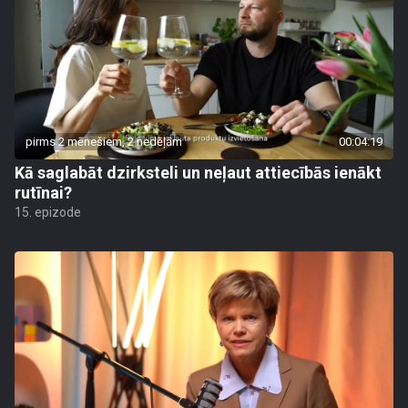
pirms 2 mēnešiem, 2 nedēļām
00:04:19
Kā saglabāt dzirksteli un neļaut attiecībās ienākt
rutīnai?
15. epizode