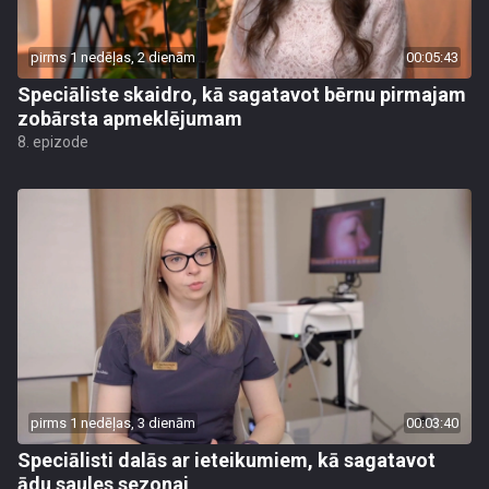
pirms 1 nedēļas, 2 dienām
00:05:43
Speciāliste skaidro, kā sagatavot bērnu pirmajam
zobārsta apmeklējumam
8. epizode
pirms 1 nedēļas, 3 dienām
00:03:40
Speciālisti dalās ar ieteikumiem, kā sagatavot
ādu saules sezonai