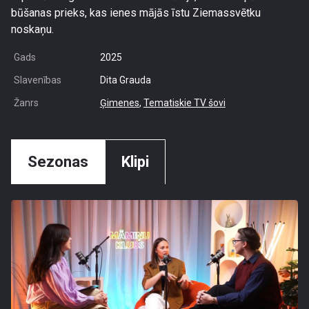
būšanas prieks, kas ienes mājās īstu Ziemassvētku
noskaņu.
Gads
2025
Slavenības
Dita Grauda
Žanrs
Ģimenes
,
Tematiskie TV šovi
Sezonas
Klipi