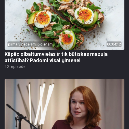
pirms 3 nedēļām, 6 dienām
00:04:12
Kāpēc olbaltumvielas ir tik būtiskas mazuļa
attīstībai? Padomi visai ģimenei
12. epizode