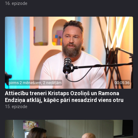
16. epizode
pirms 2 mēnešiem, 2 nedēļām
00:05:36
Attiecību treneri Kristaps Ozoliņš un Ramona
Endziņa atklāj, kāpēc pāri nesadzird viens otru
15. epizode