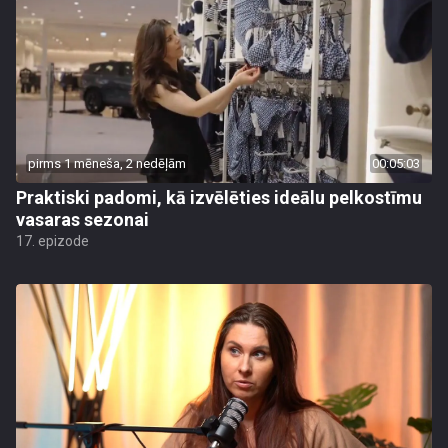
pirms 1 mēneša, 2 nedēļām
00:05:03
Praktiski padomi, kā izvēlēties ideālu pelkostīmu
vasaras sezonai
17. epizode