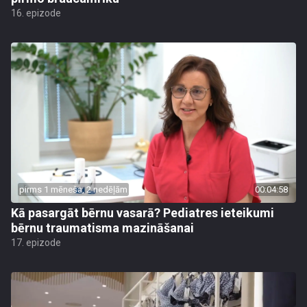
16. epizode
pirms 1 mēneša, 2 nedēļām
00:04:58
Kā pasargāt bērnu vasarā? Pediatres ieteikumi
bērnu traumatisma mazināšanai
17. epizode