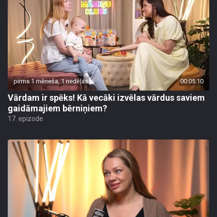
pirms 1 mēneša, 1 nedēļas
00:05:10
Vārdam ir spēks! Kā vecāki izvēlas vārdus saviem
gaidāmajiem bērniņiem?
17. epizode