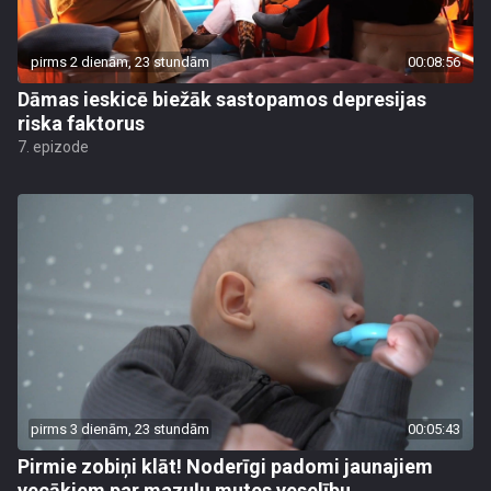
pirms 2 dienām, 23 stundām
00:08:56
Dāmas ieskicē biežāk sastopamos depresijas
riska faktorus
7. epizode
pirms 3 dienām, 23 stundām
00:05:43
Pirmie zobiņi klāt! Noderīgi padomi jaunajiem
vecākiem par mazuļu mutes veselību