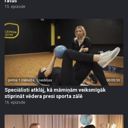
ratus
15. epizode
pirms 1 mēneša, 1 nedēļas
00:05:53
Speciālisti atklāj, kā māmiņām veiksmīgāk
stiprināt vēdera presi sporta zālē
16. epizode