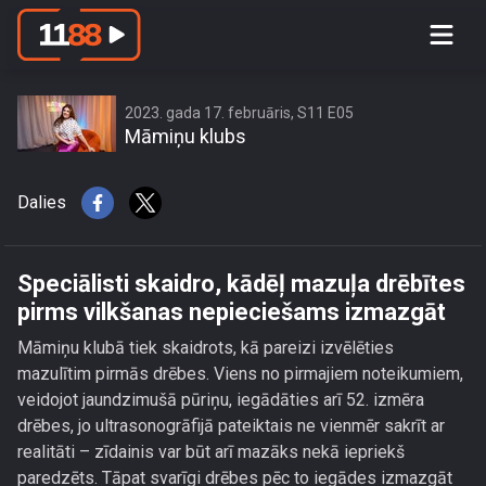
Speciālisti skaidro, kādēļ mazuļa
drēbītes pirms vilkšanas
nepieciešams izmazgāt
2023. gada 17. februāris, S11 E05
Māmiņu klubs
Dalies
Speciālisti skaidro, kādēļ mazuļa drēbītes
pirms vilkšanas nepieciešams izmazgāt
Māmiņu klubā tiek skaidrots, kā pareizi izvēlēties
mazulītim pirmās drēbes. Viens no pirmajiem noteikumiem,
veidojot jaundzimušā pūriņu, iegādāties arī 52. izmēra
drēbes, jo ultrasonogrāfijā pateiktais ne vienmēr sakrīt ar
realitāti – zīdainis var būt arī mazāks nekā iepriekš
paredzēts. Tāpat svarīgi drēbes pēc to iegādes izmazgāt