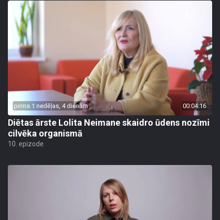
pirms 1 nedēļas, 4 dienām
00:04:16
Diētas ārste Lolita Neimane skaidro ūdens nozīmi
cilvēka organismā
10. epizode