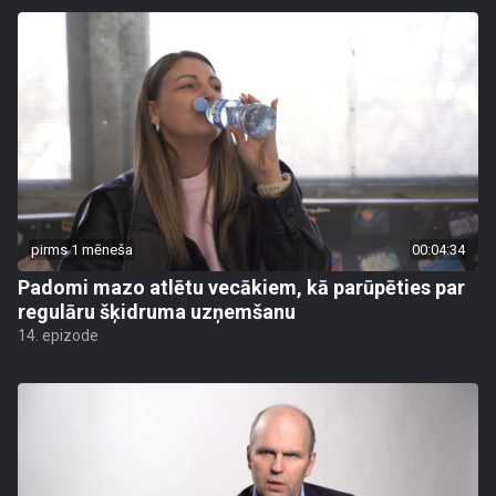
pirms 1 mēneša
00:04:34
Padomi mazo atlētu vecākiem, kā parūpēties par
regulāru šķidruma uzņemšanu
14. epizode