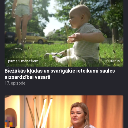
pirms 2 mēnešiem
00:05:19
Biežākās kļūdas un svarīgākie ieteikumi saules
aizsardzībai vasarā
17. epizode