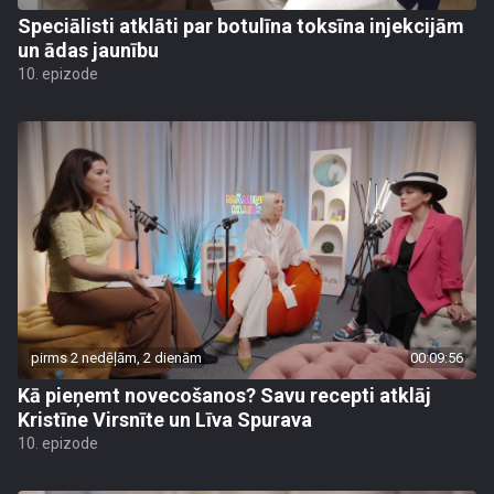
Speciālisti atklāti par botulīna toksīna injekcijām
un ādas jaunību
10. epizode
pirms 2 nedēļām, 2 dienām
00:09:56
Kā pieņemt novecošanos? Savu recepti atklāj
Kristīne Virsnīte un Līva Spurava
10. epizode