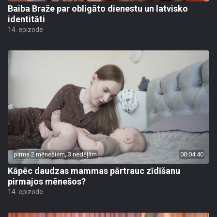
Baiba Braže par obligāto dienestu un latvisko
identitāti
14. epizode
pirms 2 mēnešiem, 3 nedēļām
00:04:40
Kāpēc daudzas mammas pārtrauc zīdīšanu
pirmajos mēnešos?
14. epizode