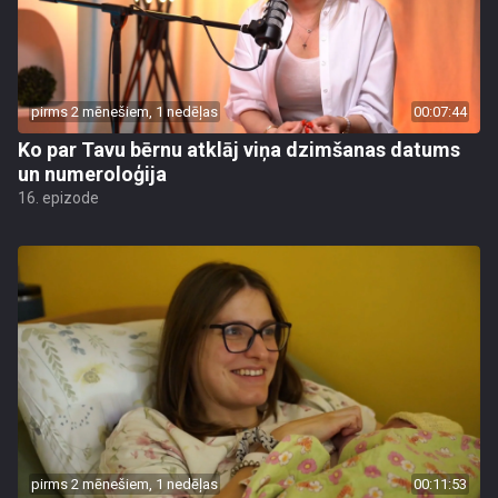
pirms 2 mēnešiem, 1 nedēļas
00:07:44
Ko par Tavu bērnu atklāj viņa dzimšanas datums
un numeroloģija
16. epizode
pirms 2 mēnešiem, 1 nedēļas
00:11:53