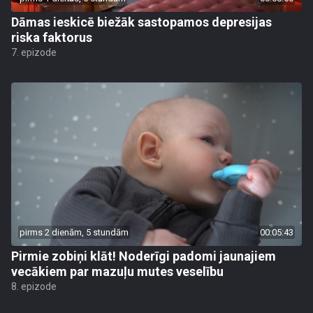
Dāmas ieskicē biežāk sastopamos depresijas
riska faktorus
7. epizode
pirms 2 dienām, 5 stundām
00:05:43
Pirmie zobiņi klāt! Noderīgi padomi jaunajiem
vecākiem par mazuļu mutes veselību
8. epizode