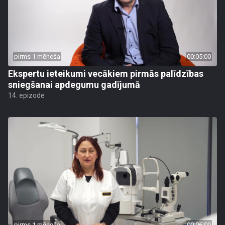
pirms 1 mēneša
00:05:00
Ekspertu ieteikumi vecākiem pirmās palīdzības
sniegšanai apdegumu gadījumā
14. epizode
pirms 1 mēneša
00:06:00