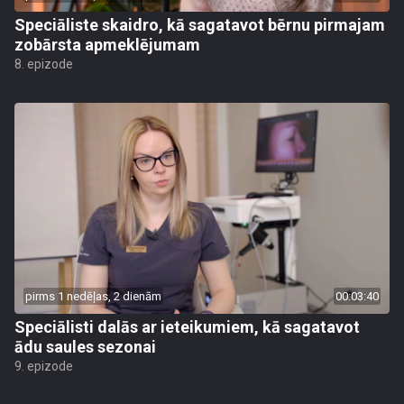
Speciāliste skaidro, kā sagatavot bērnu pirmajam
zobārsta apmeklējumam
8. epizode
pirms 1 nedēļas, 2 dienām
00:03:40
Speciālisti dalās ar ieteikumiem, kā sagatavot
ādu saules sezonai
9. epizode