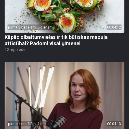
pirms 3 nedēļām, 5 dienām
00:04:12
Kāpēc olbaltumvielas ir tik būtiskas mazuļa
attīstībai? Padomi visai ģimenei
12. epizode
pirms 4 nedēļām, 1 dienas
00:04:13