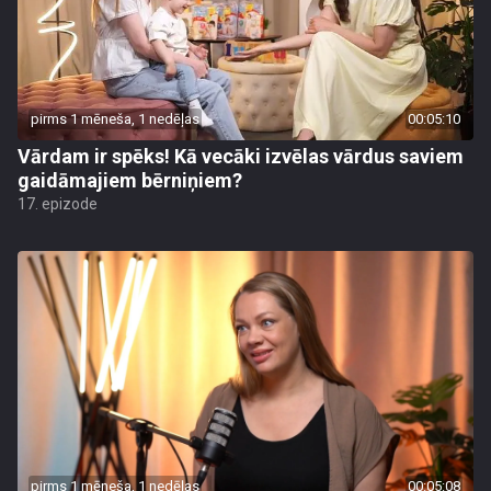
pirms 1 mēneša, 1 nedēļas
00:05:10
Vārdam ir spēks! Kā vecāki izvēlas vārdus saviem
gaidāmajiem bērniņiem?
17. epizode
pirms 1 mēneša, 1 nedēļas
00:05:08