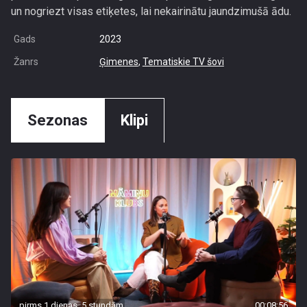
un nogriezt visas etiķetes, lai nekairinātu jaundzimušā ādu.
Gads
2023
Žanrs
Ģimenes
,
Tematiskie TV šovi
Sezonas
Klipi
pirms 1 dienas, 5 stundām
00:08:56