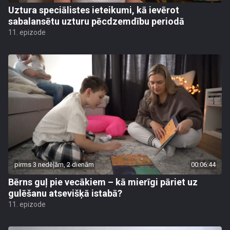
Uztura speciālistes ieteikumi, kā ievērot
sabalansētu uzturu pēcdzemdību periodā
11. epizode
pirms 3 nedēļām, 2 dienām
00:06:44
Bērns guļ pie vecākiem – kā mierīgi pāriet uz
gulēšanu atsevišķā istabā?
11. epizode