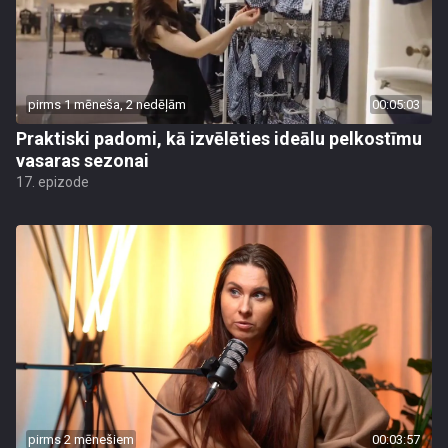
pirms 1 mēneša, 2 nedēļām
00:05:03
Praktiski padomi, kā izvēlēties ideālu pelkostīmu
vasaras sezonai
17. epizode
pirms 2 mēnešiem
00:03:57