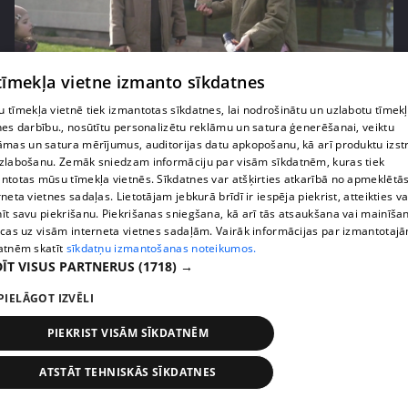
 tīmekļa vietne izmanto sīkdatnes
pirms 3 mēnešiem
00:06:24
 tīmekļa vietnē tiek izmantotas sīkdatnes, lai nodrošinātu un uzlabotu tīmek
Grila sezonā lieliski iespējams ievērot veselīga
nes darbību., nosūtītu personalizētu reklāmu un satura ģenerēšanai, veiktu
uztura principus
āmas un satura mērījumus, auditorijas datu apkopošanu, kā arī produktu izst
13. epizode
zlabošanu. Zemāk sniedzam informāciju par visām sīkdatnēm, kuras tiek
ntotas mūsu tīmekļa vietnēs. Sīkdatnes var atšķirties atkarībā no apmeklētā
rneta vietnes sadaļas. Lietotājam jebkurā brīdī ir iespēja piekrist, atteikties va
īt savu piekrišanu. Piekrišanas sniegšana, kā arī tās atsaukšana vai mainīša
ecas uz visām interneta vietnes sadaļām. Vairāk informācijas par izmantotaj
atnēm skatīt
sīkdatņu izmantošanas noteikumos.
ĪT VISUS PARTNERUS
(1718) →
PIELĀGOT IZVĒLI
PIEKRIST VISĀM SĪKDATNĒM
ATSTĀT TEHNISKĀS SĪKDATNES
pirms 3 mēnešiem
00:07:06