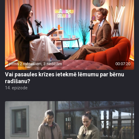
pirms 2 mēnešiem, 3 nedēļām
00:07:20
Vai pasaules krīzes ietekmē lēmumu par bērnu
radīšanu?
14. epizode