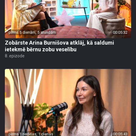
pirms 5 dienām, 5 stundām
00:05:32
Zobārste Arina Burnišova atklāj, kā saldumi
ietekmē bērnu zobu veselību
8. epizode
pirms 1 nedēļas, 1 dienas
00:05:43