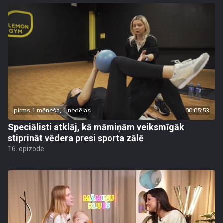
pirms 1 mēneša, 1 nedēļas
00:05:53
Speciālisti atklāj, kā māmiņām veiksmīgāk
stiprināt vēdera presi sporta zālē
16. epizode