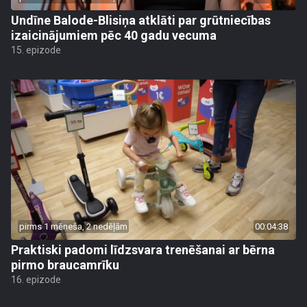
Undīne Balode-Blisiņa atklāti par grūtniecības
izaicinājumiem pēc 40 gadu vecuma
15. epizode
pirms 1 mēneša, 2 nedēļām
00:04:38
Praktiski padomi līdzsvara trenēšanai ar bērna
pirmo braucamrīku
16. epizode