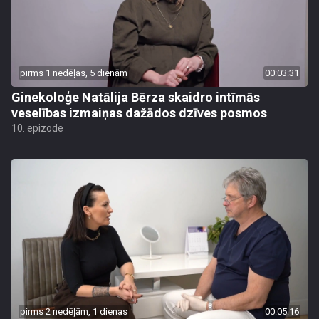
pirms 1 nedēļas, 5 dienām
00:03:31
Ginekoloģe Natālija Bērza skaidro intīmās
veselības izmaiņas dažādos dzīves posmos
10. epizode
pirms 2 nedēļām, 1 dienas
00:05:16