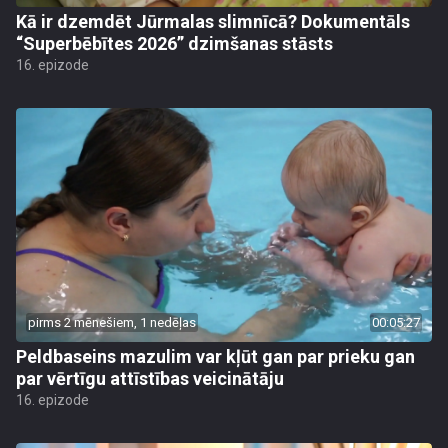
Kā ir dzemdēt Jūrmalas slimnīcā? Dokumentāls
“Superbēbītes 2026” dzimšanas stāsts
16. epizode
pirms 2 mēnešiem, 1 nedēļas
00:05:27
Peldbaseins mazulim var kļūt gan par prieku gan
par vērtīgu attīstības veicinātāju
16. epizode