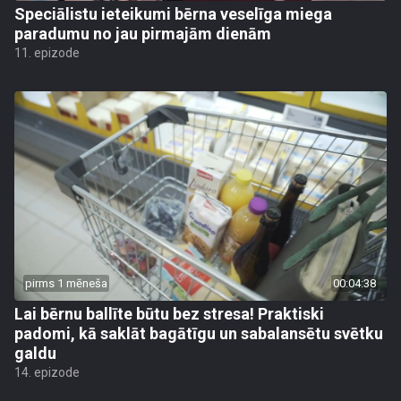
Speciālistu ieteikumi bērna veselīga miega
paradumu no jau pirmajām dienām
11. epizode
pirms 1 mēneša
00:04:38
Lai bērnu ballīte būtu bez stresa! Praktiski
padomi, kā saklāt bagātīgu un sabalansētu svētku
galdu
14. epizode