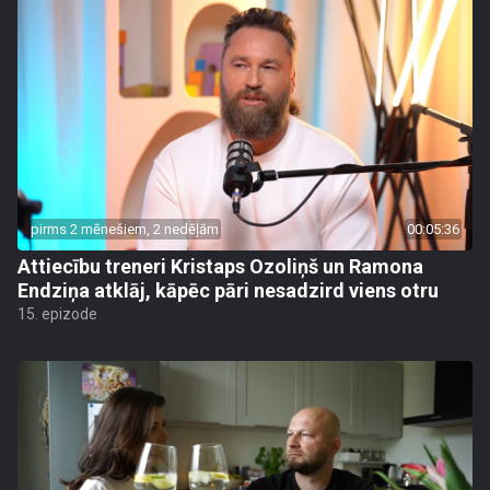
pirms 2 mēnešiem, 2 nedēļām
00:05:36
Attiecību treneri Kristaps Ozoliņš un Ramona
Endziņa atklāj, kāpēc pāri nesadzird viens otru
15. epizode