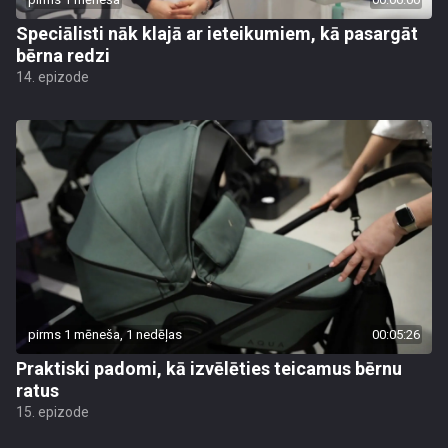
Speciālisti nāk klajā ar ieteikumiem, kā pasargāt
bērna redzi
14. epizode
pirms 1 mēneša, 1 nedēļas
00:05:26
Praktiski padomi, kā izvēlēties teicamus bērnu
ratus
15. epizode