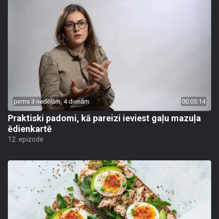
pirms 3 nedēļām, 4 dienām
00:05:14
Praktiski padomi, kā pareizi ieviest gaļu mazuļa
ēdienkartē
12. epizode