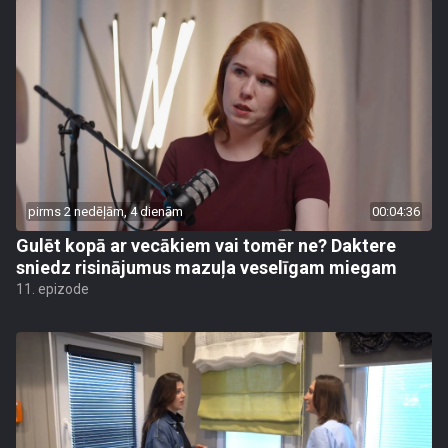
pirms 2 nedēļām, 4 dienām
00:04:36
Gulēt kopā ar vecākiem vai tomēr ne? Daktere
sniedz risinājumus mazuļa veselīgam miegam
11. epizode