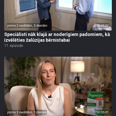
pirms 2 nedēļām, 5 dienām
00:05:22
Speciālisti nāk klajā ar noderīgiem padomiem, kā
izvēlēties žalūzijas bērnistabai
11. epizode
pirms 3 nedēļām, 1 dienas
00:05:01