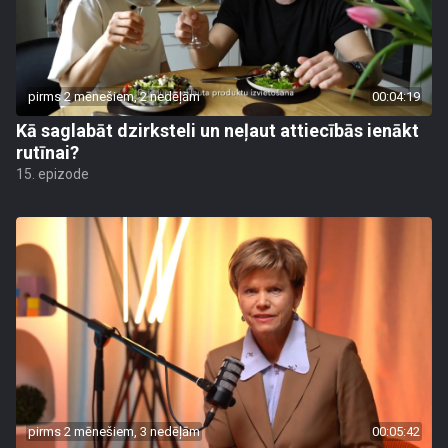
pirms 2 mēnešiem, 2 nedēļām
00:04:19
Kā saglabāt dzirksteli un neļaut attiecībās ienākt
rutīnai?
15. epizode
pirms 2 mēnešiem, 3 nedēļām
00:05:42