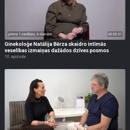
pirms 1 nedēļas, 6 dienām
00:03:31
Ginekoloģe Natālija Bērza skaidro intīmās
veselības izmaiņas dažādos dzīves posmos
10. epizode