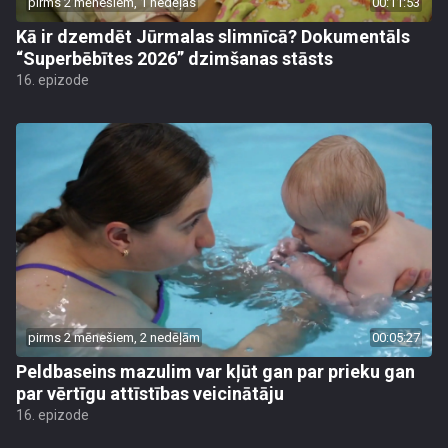
pirms 2 mēnešiem, 1 nedēļas
00:11:53
Kā ir dzemdēt Jūrmalas slimnīcā? Dokumentāls
“Superbēbītes 2026” dzimšanas stāsts
16. epizode
pirms 2 mēnešiem, 2 nedēļām
00:05:27
Peldbaseins mazulim var kļūt gan par prieku gan
par vērtīgu attīstības veicinātāju
16. epizode