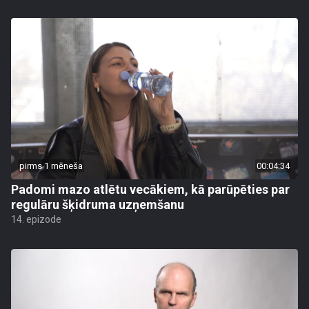
pirms 1 mēneša
00:04:34
Padomi mazo atlētu vecākiem, kā parūpēties par
regulāru šķidruma uzņemšanu
14. epizode