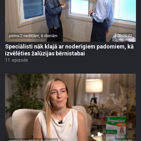
pirms 2 nedēļām, 6 dienām
00:05:22
Speciālisti nāk klajā ar noderīgiem padomiem, kā
izvēlēties žalūzijas bērnistabai
11. epizode