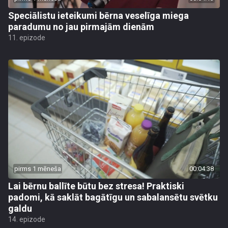
Speciālistu ieteikumi bērna veselīga miega
paradumu no jau pirmajām dienām
11. epizode
pirms 1 mēneša
00:04:38
Lai bērnu ballīte būtu bez stresa! Praktiski
padomi, kā saklāt bagātīgu un sabalansētu svētku
galdu
14. epizode