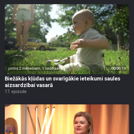
pirms 2 mēnešiem, 1 nedēļas
00:05:19
Biežākās kļūdas un svarīgākie ieteikumi saules
aizsardzībai vasarā
17. epizode