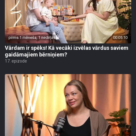
pirms 1 mēneša, 1 nedēļas
00:05:10
Vārdam ir spēks! Kā vecāki izvēlas vārdus saviem
gaidāmajiem bērniņiem?
17. epizode