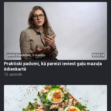
pirms 3 nedēļām, 5 dienām
00:05:14
Praktiski padomi, kā pareizi ieviest gaļu mazuļa
ēdienkartē
12. epizode