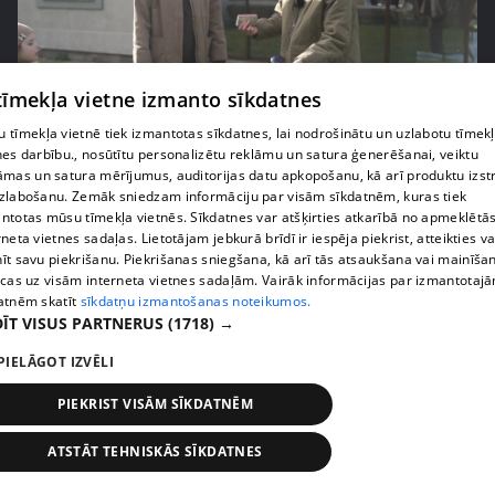
 tīmekļa vietne izmanto sīkdatnes
pirms 3 mēnešiem
00:06:24
 tīmekļa vietnē tiek izmantotas sīkdatnes, lai nodrošinātu un uzlabotu tīmek
nes darbību., nosūtītu personalizētu reklāmu un satura ģenerēšanai, veiktu
Grila sezonā lieliski iespējams ievērot veselīga
āmas un satura mērījumus, auditorijas datu apkopošanu, kā arī produktu izst
uztura principus
zlabošanu. Zemāk sniedzam informāciju par visām sīkdatnēm, kuras tiek
13. epizode
ntotas mūsu tīmekļa vietnēs. Sīkdatnes var atšķirties atkarībā no apmeklētā
rneta vietnes sadaļas. Lietotājam jebkurā brīdī ir iespēja piekrist, atteikties va
īt savu piekrišanu. Piekrišanas sniegšana, kā arī tās atsaukšana vai mainīša
ecas uz visām interneta vietnes sadaļām. Vairāk informācijas par izmantotaj
atnēm skatīt
sīkdatņu izmantošanas noteikumos.
ĪT VISUS PARTNERUS
(1718) →
PIELĀGOT IZVĒLI
PIEKRIST VISĀM SĪKDATNĒM
ATSTĀT TEHNISKĀS SĪKDATNES
pirms 3 mēnešiem
00:07:06