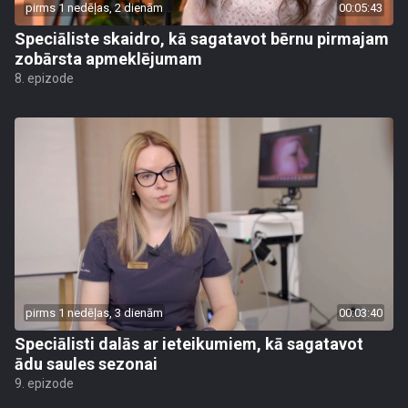
pirms 1 nedēļas, 2 dienām
00:05:43
Speciāliste skaidro, kā sagatavot bērnu pirmajam
zobārsta apmeklējumam
8. epizode
pirms 1 nedēļas, 3 dienām
00:03:40
Speciālisti dalās ar ieteikumiem, kā sagatavot
ādu saules sezonai
9. epizode