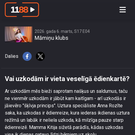
Vai uzkodām ir vieta veselīgā
ēdienkartē?
2026. gada 6. marts, S17 E04
Māmiņu klubs
Dalies
Vai uzkodām ir vieta veselīgā ēdienkartē?
Ar uzkodām mēs bieži saprotam našķus un saldumus, taču
ne vienmēr uzkodām ir jābūt kam kaitīgam - arī uzkodās ir
jāievēro "šķīvja princips". Uztura speciāliste Anna Rozīte
saka, ka uzkodas ir ēdienreize, kura iederas ikdienas uztura
režīmā un labāk ir neliela uzkoda, kā milzīga pauze starp
ēdienreizē. Mamma Kitija sižetā parādīs, kādas uzkodas
viņa ik dienas gatavo līdzi bērniem uz skolu.