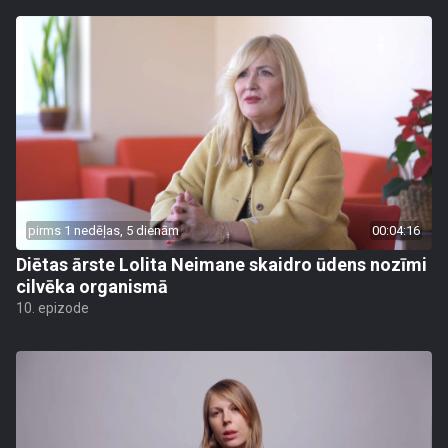
pirms 1 nedēļas, 5 dienām
00:04:16
Diētas ārste Lolita Neimane skaidro ūdens nozīmi
cilvēka organismā
10. epizode