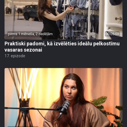
pirms 1 mēneša, 2 nedēļām
00:05:03
Praktiski padomi, kā izvēlēties ideālu pelkostīmu
vasaras sezonai
17. epizode