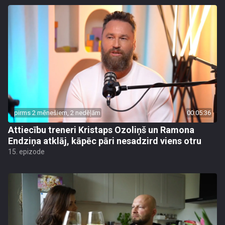
pirms 2 mēnešiem, 2 nedēļām
00:05:36
Attiecību treneri Kristaps Ozoliņš un Ramona
Endziņa atklāj, kāpēc pāri nesadzird viens otru
15. epizode