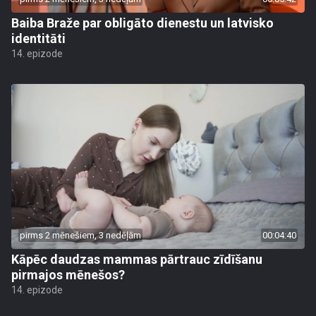
Baiba Braže par obligāto dienestu un latvisko
identitāti
14. epizode
pirms 2 mēnešiem, 3 nedēļām
00:04:40
Kāpēc daudzas mammas pārtrauc zīdīšanu
pirmajos mēnešos?
14. epizode