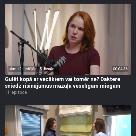
pirms 2 nedēļām, 5 dienām
00:04:36
Gulēt kopā ar vecākiem vai tomēr ne? Daktere
sniedz risinājumus mazuļa veselīgam miegam
11. epizode