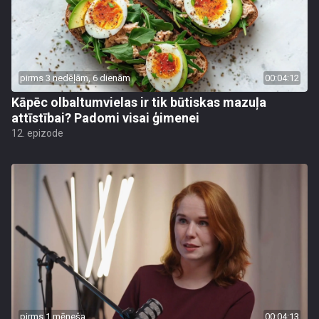
pirms 3 nedēļām, 6 dienām
00:04:12
Kāpēc olbaltumvielas ir tik būtiskas mazuļa
attīstībai? Padomi visai ģimenei
12. epizode
pirms 1 mēneša
00:04:13