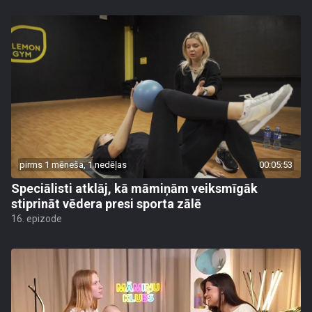
pirms 1 mēneša, 1 nedēļas
00:05:53
Speciālisti atklāj, kā māmiņām veiksmīgāk
stiprināt vēdera presi sporta zālē
16. epizode