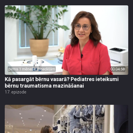
pirms 1 mēneša, 2 nedēļām
00:04:58
Kā pasargāt bērnu vasarā? Pediatres ieteikumi
bērnu traumatisma mazināšanai
17. epizode