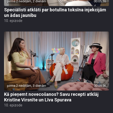
pirms 2 nedēļām, 2 dienām
00:05:16
Speciālisti atklāti par botulīna toksīna injekcijām
un ādas jaunību
10. epizode
pirms 2 nedēļām, 3 dienām
00:09:56
Kā pieņemt novecošanos? Savu recepti atklāj
Kristīne Virsnīte un Līva Spurava
10. epizode