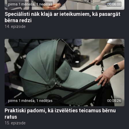
pirms 1 mēneša, 1 nedēļas
00:06:00
Speciālisti nāk klajā ar ieteikumiem, kā pasargāt
bērna redzi
14. epizode
pirms 1 mēneša, 1 nedēļas
00:05:26
Praktiski padomi, kā izvēlēties teicamus bērnu
ratus
15. epizode