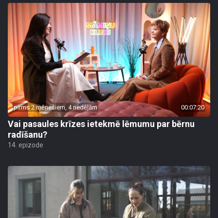
pirms 2 mēnešiem, 4 nedēļām
00:07:20
Vai pasaules krīzes ietekmē lēmumu par bērnu
radīšanu?
14. epizode