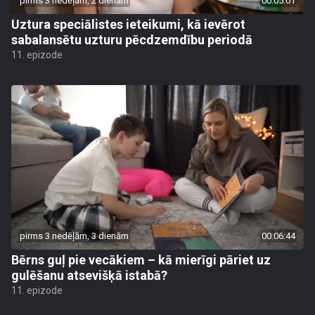
pirms 3 nedēļām, 2 dienām
00:05:01
Uztura speciālistes ieteikumi, kā ievērot
sabalansētu uzturu pēcdzemdību periodā
11. epizode
pirms 3 nedēļām, 3 dienām
00:06:44
Bērns guļ pie vecākiem – kā mierīgi pāriet uz
gulēšanu atsevišķā istabā?
11. epizode