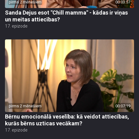
pirms 2 mēnešiem
00:03:57
Sanda Dejus esot "Chill mamma" - kādas ir viņas
un meitas attiecības?
17. epizode
pirms 2 mēnešiem
00:07:19
Bērnu emocionālā veselība: kā veidot attiecības,
kurās bērns uzticas vecākam?
17. epizode