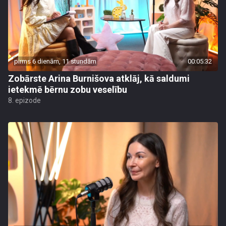
pirms 6 dienām, 11 stundām
00:05:32
Zobārste Arina Burnišova atklāj, kā saldumi
ietekmē bērnu zobu veselību
8. epizode