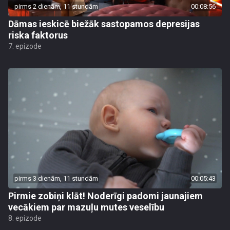
pirms 2 dienām, 11 stundām
00:08:56
Dāmas ieskicē biežāk sastopamos depresijas
riska faktorus
7. epizode
pirms 3 dienām, 11 stundām
00:05:43
Pirmie zobiņi klāt! Noderīgi padomi jaunajiem
vecākiem par mazuļu mutes veselību
8. epizode