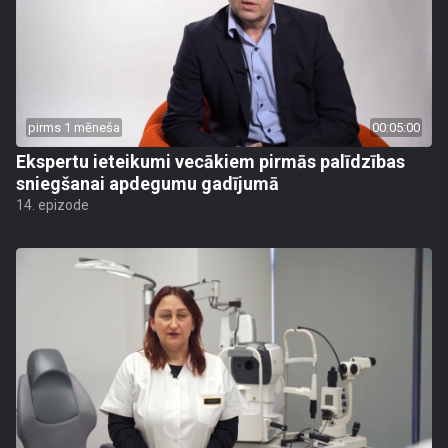
pirms 1 mēneša
00:05:00
Ekspertu ieteikumi vecākiem pirmās palīdzības
sniegšanai apdegumu gadījumā
14. epizode