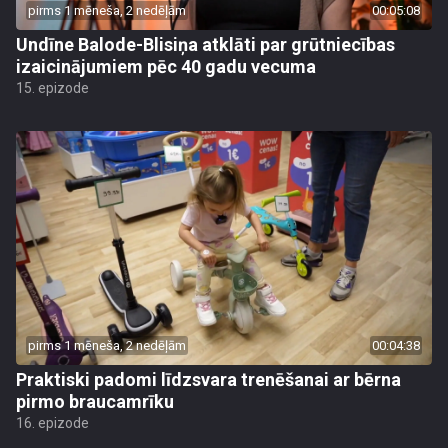
pirms 1 mēneša, 2 nedēļām
00:05:08
Undīne Balode-Blisiņa atklāti par grūtniecības
izaicinājumiem pēc 40 gadu vecuma
15. epizode
pirms 1 mēneša, 2 nedēļām
00:04:38
Praktiski padomi līdzsvara trenēšanai ar bērna
pirmo braucamrīku
16. epizode