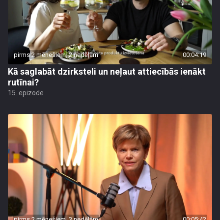
pirms 2 mēnešiem, 2 nedēļām
00:04:19
Kā saglabāt dzirksteli un neļaut attiecībās ienākt
rutīnai?
15. epizode
pirms 2 mēnešiem, 3 nedēļām
00:05:42