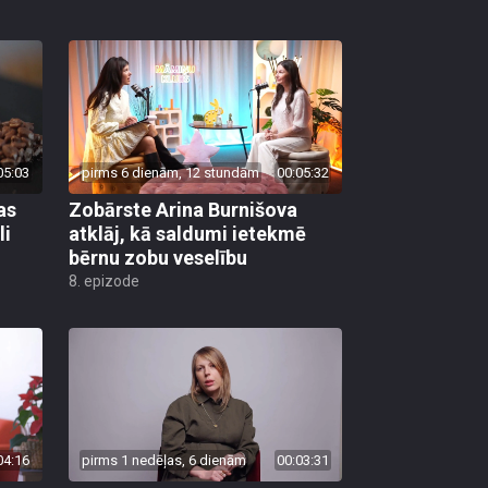
05:03
pirms 6 dienām, 12 stundām
00:05:32
as
Zobārste Arina Burnišova
li
atklāj, kā saldumi ietekmē
bērnu zobu veselību
8. epizode
04:16
pirms 1 nedēļas, 6 dienām
00:03:31