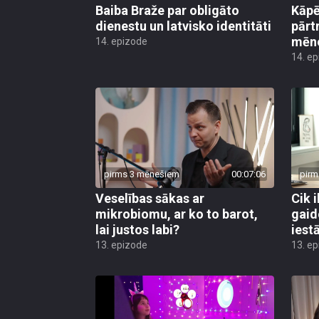
Baiba Braže par obligāto
Kāp
dienestu un latvisko identitāti
pārt
mēn
14. epizode
14. e
pirms 3 mēnešiem
00:07:06
pirm
Veselības sākas ar
Cik i
mikrobiomu, ar ko to barot,
gaid
lai justos labi?
iest
13. epizode
13. e