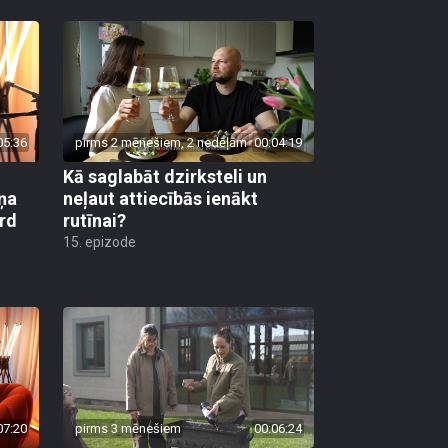
05:36
pirms 2 mēnešiem, 2 nedēļām
00:04:19
Kā saglabāt dzirksteli un
ņa
neļaut attiecībās ienākt
ird
rutīnai?
15. epizode
07:20
pirms 3 mēnešiem
00:06:24