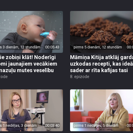
s 3 dienām, 12 stundām
00:05:43
pirms 5 dienām, 12 stundām
00:
ie zobiņi klāt! Noderīgi
Māmiņa Kitija atklāj gard
mi jaunajiem vecākiem
uzkodas recepti, kas ideā
mazuļu mutes veselību
sader ar rīta kafijas tasi
zode
8. epizode
s 1 nedēļas, 3 dienām
00:03:40
pirms 1 nedēļas, 5 dienām
00: