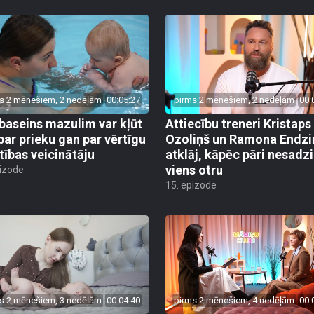
s 2 mēnešiem, 2 nedēļām
00:05:27
pirms 2 mēnešiem, 2 nedēļām
00:
baseins mazulim var kļūt
Attiecību treneri Kristaps
par prieku gan par vērtīgu
Ozoliņš un Ramona Endzi
stības veicinātāju
atklāj, kāpēc pāri nesadz
viens otru
pizode
15. epizode
s 2 mēnešiem, 3 nedēļām
00:04:40
pirms 2 mēnešiem, 4 nedēļām
00: