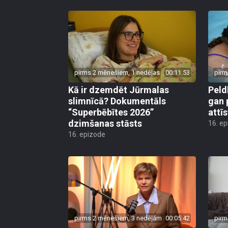
pirms 2 mēnešiem, 1 nedēļas
00:11:53
pirm
Kā ir dzemdēt Jūrmalas
Peld
slimnīcā? Dokumentāls
gan 
“Superbēbītes 2026”
attī
dzimšanas stāsts
16. e
16. epizode
pirms 2 mēnešiem, 3 nedēļām
00:05:42
pirm