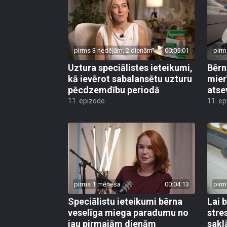
pirms 3 nedēļām, 2 dienām
00:05:01
pirm
Uztura speciālistes ieteikumi,
Bērn
kā ievērot sabalansētu uzturu
mier
pēcdzemdību periodā
atse
11. epizode
11. e
pirms 1 mēneša
00:04:13
pirm
Speciālistu ieteikumi bērna
Lai 
veselīga miega paradumu no
stre
jau pirmajām dienām
sakl