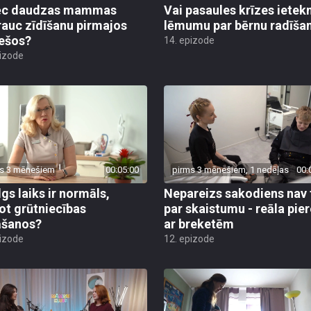
ēc daudzas mammas
Vai pasaules krīzes iete
rauc zīdīšanu pirmajos
lēmumu par bērnu radīša
ešos?
14. epizode
pizode
s 3 mēnešiem
00:05:00
pirms 3 mēnešiem, 1 nedēļas
00:
lgs laiks ir normāls,
Nepareizs sakodiens nav 
ot grūtniecības
par skaistumu - reāla pie
āšanos?
ar breketēm
pizode
12. epizode