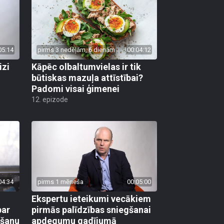
05:14
pirms 3 nedēļām, 6 dienām
00:04:12
izi
Kāpēc olbaltumvielas ir tik
būtiskas mazuļa attīstībai?
Padomi visai ģimenei
12. epizode
04:34
pirms 1 mēneša
00:05:00
Ekspertu ieteikumi vecākiem
par
pirmās palīdzības sniegšanai
mšanu
apdegumu gadījumā