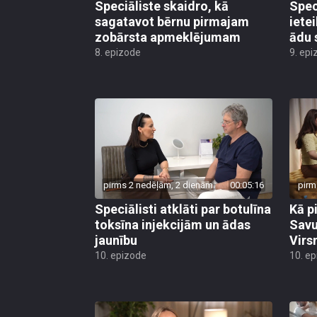
Speciāliste skaidro, kā
Spec
sagatavot bērnu pirmajam
iete
zobārsta apmeklējumam
ādu 
8. epizode
9. epi
pirms 2 nedēļām, 2 dienām
00:05:16
pirm
Speciālisti atklāti par botulīna
Kā p
toksīna injekcijām un ādas
Savu
jaunību
Virs
10. epizode
10. e