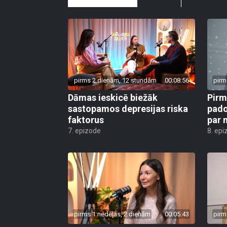
pirms 2 dienām, 12 stundām
00:08:56
pirm
Dāmas ieskicē biežāk
Pirm
sastopamos depresijas riska
pado
faktorus
par 
7. epizode
8. epi
pirms 1 nedēļas, 2 dienām
00:05:43
pirm