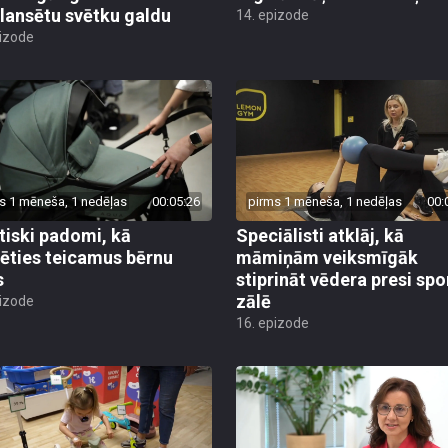
lansētu svētku galdu
14. epizode
pizode
s 1 mēneša, 1 nedēļas
00:05:26
pirms 1 mēneša, 1 nedēļas
00:
tiski padomi, kā
Speciālisti atklāj, kā
lēties teicamus bērnu
māmiņām veiksmīgāk
s
stiprināt vēdera presi spo
zālē
pizode
16. epizode