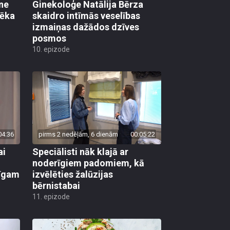
ane
Ginekoloģe Natālija Bērza
vēka
skaidro intīmās veselības
izmaiņas dažādos dzīves
posmos
10. epizode
04:36
pirms 2 nedēļām, 6 dienām
00:05:22
ai
Speciālisti nāk klajā ar
noderīgiem padomiem, kā
līgam
izvēlēties žalūzijas
bērnistabai
11. epizode