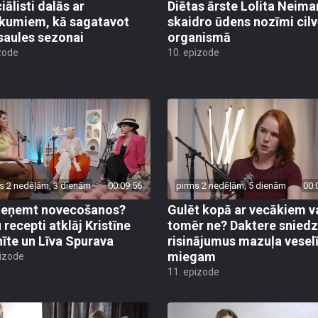
iālisti dalās ar
Diētas ārste Lolita Neim
ikumiem, kā sagatavot
skaidro ūdens nozīmi cil
saules sezonai
organismā
zode
10. epizode
s 2 nedēļām, 3 dienām
00:09:56
pirms 2 nedēļām, 5 dienām
00:
ieņemt novecošanos?
Gulēt kopā ar vecākiem v
 recepti atklāj Kristīne
tomēr ne? Daktere sniedz
nīte un Līva Spurava
risinājumus mazuļa vese
miegam
pizode
11. epizode