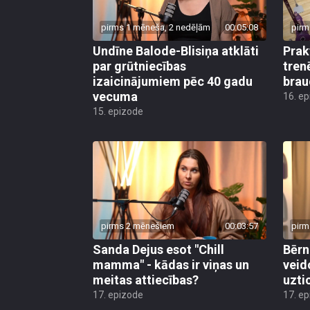
pirms 1 mēneša, 2 nedēļām
00:05:08
pirm
Undīne Balode-Blisiņa atklāti
Prak
par grūtniecības
tren
izaicinājumiem pēc 40 gadu
brau
vecuma
16. e
15. epizode
pirms 2 mēnešiem
00:03:57
pirm
Sanda Dejus esot "Chill
Bērn
mamma" - kādas ir viņas un
veid
meitas attiecības?
uzti
17. epizode
17. e