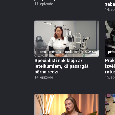
saba
11. epizode
14. e
pirms 1 mēneša, 1 nedēļas
00:06:00
pirm
Speciālisti nāk klajā ar
Prak
ieteikumiem, kā pasargāt
izvē
bērna redzi
ratu
14. epizode
15. e