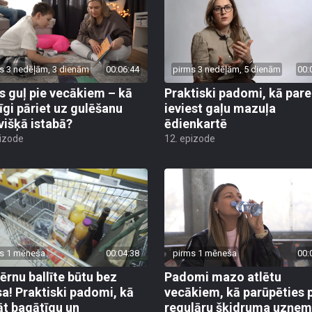
s 3 nedēļām, 3 dienām
00:06:44
pirms 3 nedēļām, 5 dienām
00:
s guļ pie vecākiem – kā
Praktiski padomi, kā pare
īgi pāriet uz gulēšanu
ieviest gaļu mazuļa
višķā istabā?
ēdienkartē
pizode
12. epizode
s 1 mēneša
00:04:38
pirms 1 mēneša
00:
bērnu ballīte būtu bez
Padomi mazo atlētu
sa! Praktiski padomi, kā
vecākiem, kā parūpēties 
āt bagātīgu un
regulāru šķidruma uzņe