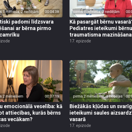
s 1 mēneša, 2 nedēļām
00:04:38
pirms 1 mēneša, 2 nedēļām
00:
tiski padomi līdzsvara
Kā pasargāt bērnu vasarā
ēšanai ar bērna pirmo
Pediatres ieteikumi bērn
camrīku
traumatisma mazināšana
pizode
17. epizode
s 2 mēnešiem
00:07:19
pirms 2 mēnešiem, 1 nedēļas
00:
u emocionālā veselība: kā
Biežākās kļūdas un svarī
ot attiecības, kurās bērns
ieteikumi saules aizsardz
cas vecākam?
vasarā
pizode
17. epizode