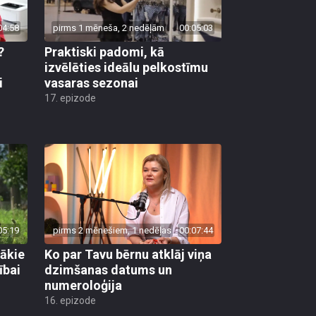
04:58
pirms 1 mēneša, 2 nedēļām
00:05:03
?
Praktiski padomi, kā
u
izvēlēties ideālu pelkostīmu
i
vasaras sezonai
17. epizode
05:19
pirms 2 mēnešiem, 1 nedēļas
00:07:44
gākie
Ko par Tavu bērnu atklāj viņa
ībai
dzimšanas datums un
numeroloģija
16. epizode