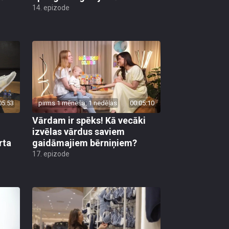
14. epizode
05:53
pirms 1 mēneša, 1 nedēļas
00:05:10
Vārdam ir spēks! Kā vecāki
izvēlas vārdus saviem
rta
gaidāmajiem bērniņiem?
17. epizode