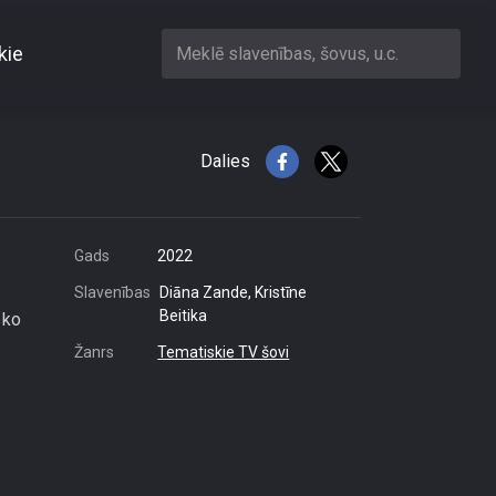
kie
Meklē slavenības, šovus, u.c.
s iepriekš
Dalies
Gads
2022
Slavenības
Diāna Zande, Kristīne
Beitika
 ko
Žanrs
Tematiskie TV šovi