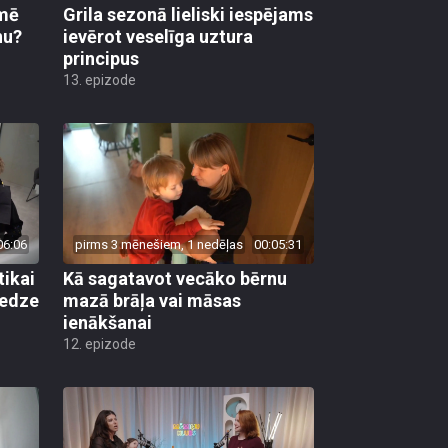
kmē
Grila sezonā lieliski iespējams
nu?
ievērot veselīga uztura
principus
13. epizode
06:06
pirms 3 mēnešiem, 1 nedēļas
00:05:31
tikai
Kā sagatavot vecāko bērnu
redze
mazā brāļa vai māsas
ienākšanai
12. epizode