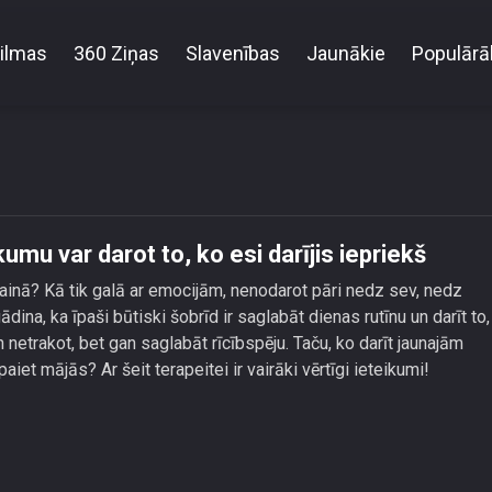
ilmas
360 Ziņas
Slavenības
Jaunākie
Populārā
peite: mazināt satraukumu var darot to, ko esi darīji
mu var darot to, ko esi darījis iepriekš
ainā? Kā tik galā ar emocijām, nenodarot pāri nedz sev, nedz
na, ka īpaši būtiski šobrīd ir saglabāt dienas rutīnu un darīt to,
netrakot, bet gan saglabāt rīcībspēju. Taču, ko darīt jaunajām
iet mājās? Ar šeit terapeitei ir vairāki vērtīgi ieteikumi!