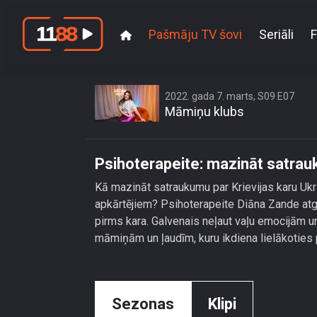
Pašmāju TV šovi
Seriāli
F
Psihotera
2022. gada 7. marts, S09 E07
Māmiņu klubs
Psihoterapeite: mazināt satrauku
Kā mazināt satraukumu par Krievijas karu Ukr
apkārtējiem? Psihoterapeite Diāna Zande atgādi
pirms kara. Galvenais neļaut vaļu emocijām un 
māmiņām un ļaudīm, kuru ikdiena lielākoties pa
Sezonas
Klipi