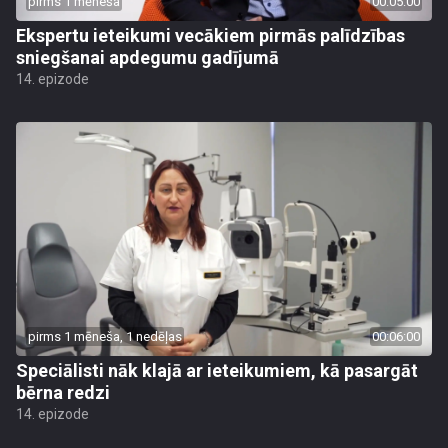
pirms 1 mēneša
00:05:00
Ekspertu ieteikumi vecākiem pirmās palīdzības
sniegšanai apdegumu gadījumā
14. epizode
pirms 1 mēneša, 1 nedēļas
00:06:00
Speciālisti nāk klajā ar ieteikumiem, kā pasargāt
bērna redzi
14. epizode