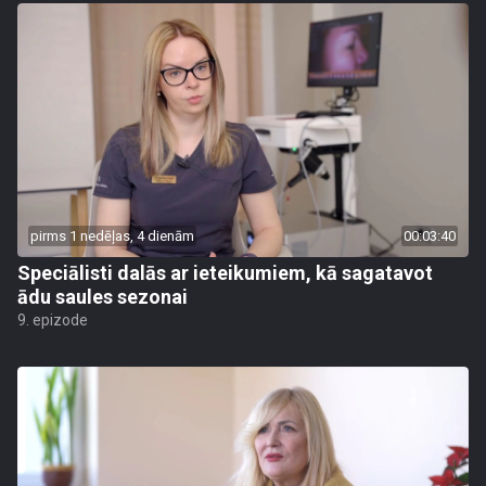
pirms 1 nedēļas, 4 dienām
00:03:40
Speciālisti dalās ar ieteikumiem, kā sagatavot
ādu saules sezonai
9. epizode