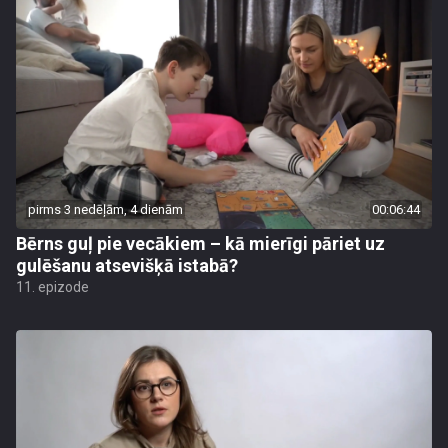
pirms 3 nedēļām, 4 dienām
00:06:44
Bērns guļ pie vecākiem – kā mierīgi pāriet uz
gulēšanu atsevišķā istabā?
11. epizode