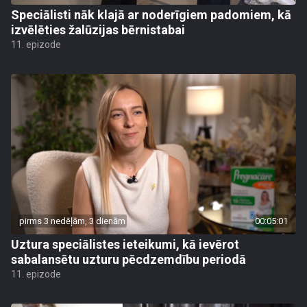
Speciālisti nāk klajā ar noderīgiem padomiem, kā
izvēlēties žalūzijas bērnistabai
11. epizode
pirms 3 nedēļām, 3 dienām
00:05:01
Uztura speciālistes ieteikumi, kā ievērot
sabalansētu uzturu pēcdzemdību periodā
11. epizode