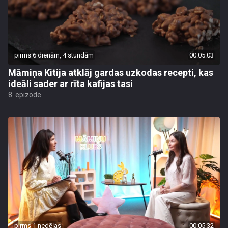
pirms 6 dienām, 4 stundām
00:05:03
Māmiņa Kitija atklāj gardas uzkodas recepti, kas
ideāli sader ar rīta kafijas tasi
8. epizode
pirms 1 nedēļas
00:05:32