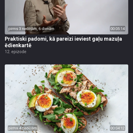
pirms 3 nedēļām, 6 dienām
00:05:14
Praktiski padomi, kā pareizi ieviest gaļu mazuļa
ēdienkartē
12. epizode
pirms 4 nedēļām
00:04:12