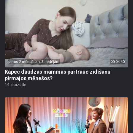
pirms 2 mēnešiem, 3 nedēļām
00:04:40
Kāpēc daudzas mammas pārtrauc zīdīšanu
pirmajos mēnešos?
14. epizode