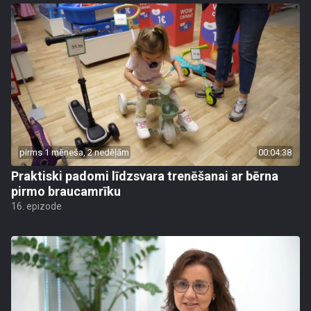
pirms 1 mēneša, 2 nedēļām
00:04:38
Praktiski padomi līdzsvara trenēšanai ar bērna
pirmo braucamrīku
16. epizode