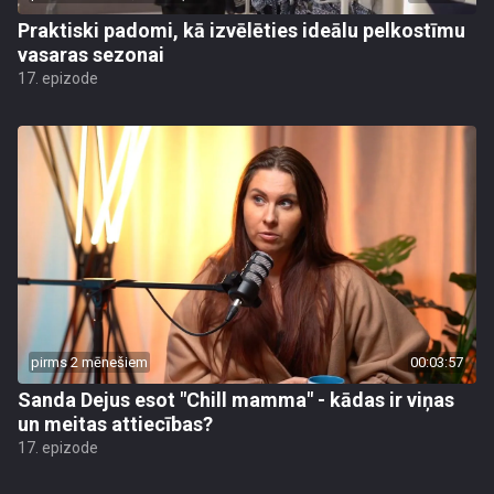
Praktiski padomi, kā izvēlēties ideālu pelkostīmu
vasaras sezonai
17. epizode
pirms 2 mēnešiem
00:03:57
Sanda Dejus esot "Chill mamma" - kādas ir viņas
un meitas attiecības?
17. epizode