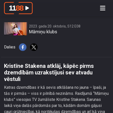
Kristīne Stakena atklāj, kāpēc pirms
dzemdībām uzrakstījusi sev atvadu
vēstuli
2023. gada 20. oktobris, S12 E08
Māmiņu klubs
Dalies
Kristīne Stakena atklāj, kāpēc pirms
dzemdībām uzrakstījusi sev atvadu
vēstuli
Katras dzemdības ir kā sevis atklāšana no jauna – īpaši, ja
tās ir pirmās – viss ir pilnībā nezināms. Raidījumā “Māmiņu
klubs” viesojas TV žurnāliste Kristīne Stakena. Sarunas
laikā viņa dalās pārdomās par to, kādām domām gājusi
cauri grūtniecībai, kā noritējušas dzemdības un arī kā viņa