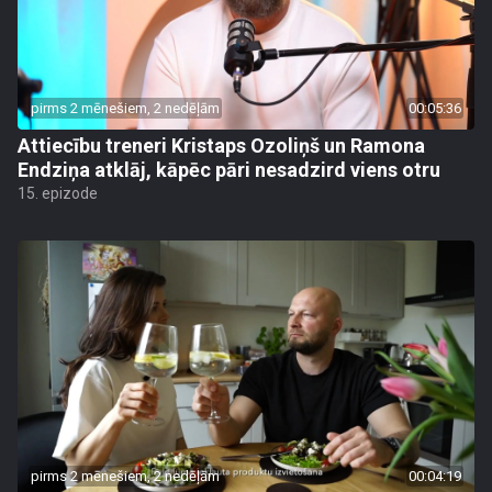
pirms 2 mēnešiem, 2 nedēļām
00:05:36
Attiecību treneri Kristaps Ozoliņš un Ramona
Endziņa atklāj, kāpēc pāri nesadzird viens otru
15. epizode
pirms 2 mēnešiem, 2 nedēļām
00:04:19