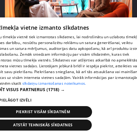
 tīmekļa vietne izmanto sīkdatnes
pirms 2 mēnešiem, 4 nedēļām
00:07:20
 tīmekļa vietnē tiek izmantotas sīkdatnes, lai nodrošinātu un uzlabotu tīmek
Vai pasaules krīzes ietekmē lēmumu par bērnu
nes darbību., nosūtītu personalizētu reklāmu un satura ģenerēšanai, veiktu
radīšanu?
āmas un satura mērījumus, auditorijas datu apkopošanu, kā arī produktu izst
14. epizode
zlabošanu. Zemāk sniedzam informāciju par visām sīkdatnēm, kuras tiek
ntotas mūsu tīmekļa vietnēs. Sīkdatnes var atšķirties atkarībā no apmeklētā
rneta vietnes sadaļas. Lietotājam jebkurā brīdī ir iespēja piekrist, atteikties va
īt savu piekrišanu. Piekrišanas sniegšana, kā arī tās atsaukšana vai mainīša
ecas uz visām interneta vietnes sadaļām. Vairāk informācijas par izmantotaj
atnēm skatīt
sīkdatņu izmantošanas noteikumos.
ĪT VISUS PARTNERUS
(1718) →
PIELĀGOT IZVĒLI
PIEKRIST VISĀM SĪKDATNĒM
ATSTĀT TEHNISKĀS SĪKDATNES
pirms 3 mēnešiem
00:06:24