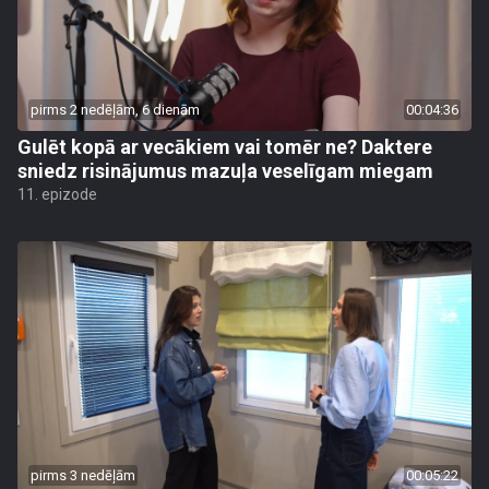
pirms 2 nedēļām, 6 dienām
00:04:36
Gulēt kopā ar vecākiem vai tomēr ne? Daktere
sniedz risinājumus mazuļa veselīgam miegam
11. epizode
pirms 3 nedēļām
00:05:22