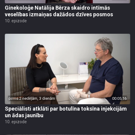
Ginekoloģe Natālija Bērza skaidro intīmās
veselības izmaiņas dažādos dzīves posmos
10. epizode
pirms 2 nedēļām, 3 dienām
00:05:16
Speciālisti atklāti par botulīna toksīna injekcijām
un ādas jaunību
10. epizode