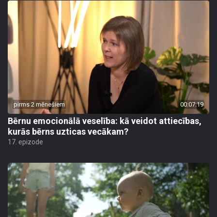
pirms 2 mēnešiem
00:07:19
Bērnu emocionālā veselība: kā veidot attiecības,
kurās bērns uzticas vecākam?
17. epizode