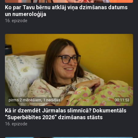
Ko par Tavu bērnu atklāj viņa dzimšanas datums
un numeroloģija
16. epizode
pirms 2 mēnešiem, 1 nedēļas
00:11:53
Kā ir dzemdēt Jūrmalas slimnīcā? Dokumentāls
“Superbēbītes 2026” dzimšanas stāsts
16. epizode