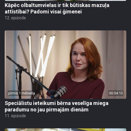
Kāpēc olbaltumvielas ir tik būtiskas mazuļa
attīstībai? Padomi visai ģimenei
12. epizode
pirms 1 mēneša
00:04:13
Speciālistu ieteikumi bērna veselīga miega
paradumu no jau pirmajām dienām
11. epizode