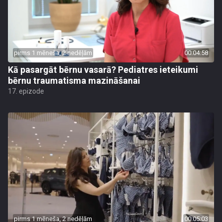
pirms 1 mēneša, 2 nedēļām
00:04:58
Kā pasargāt bērnu vasarā? Pediatres ieteikumi
bērnu traumatisma mazināšanai
17. epizode
pirms 1 mēneša, 2 nedēļām
00:05:03