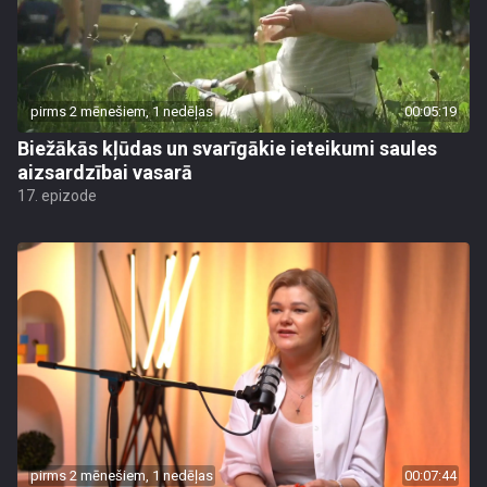
pirms 2 mēnešiem, 1 nedēļas
00:05:19
Biežākās kļūdas un svarīgākie ieteikumi saules
aizsardzībai vasarā
17. epizode
pirms 2 mēnešiem, 1 nedēļas
00:07:44