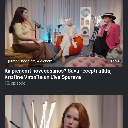
pirms 2 nedēļām, 4 dienām
00:09:56
Kā pieņemt novecošanos? Savu recepti atklāj
Kristīne Virsnīte un Līva Spurava
10. epizode