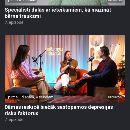
Speciālisti dalās ar ieteikumiem, kā mazināt
bērna trauksmi
7. epizode
pirms 3 dienām, 4 stundām
00:08:56
Dāmas ieskicē biežāk sastopamos depresijas
riska faktorus
7. epizode