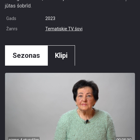
jūtas šobrīd.
Gads
2023
Žanrs
Tematiskie TV šovi
Sezonas
Klipi
pirms 4 stundām
00:05:30