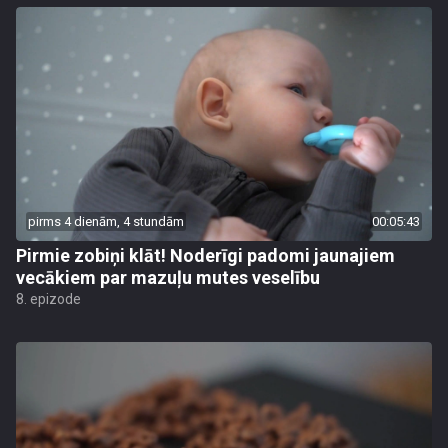
pirms 4 dienām, 4 stundām
00:05:43
Pirmie zobiņi klāt! Noderīgi padomi jaunajiem
vecākiem par mazuļu mutes veselību
8. epizode