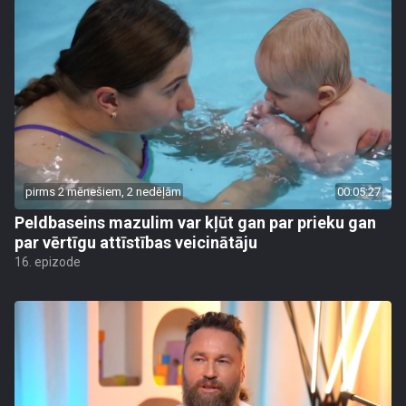
pirms 2 mēnešiem, 2 nedēļām
00:05:27
Peldbaseins mazulim var kļūt gan par prieku gan
par vērtīgu attīstības veicinātāju
16. epizode