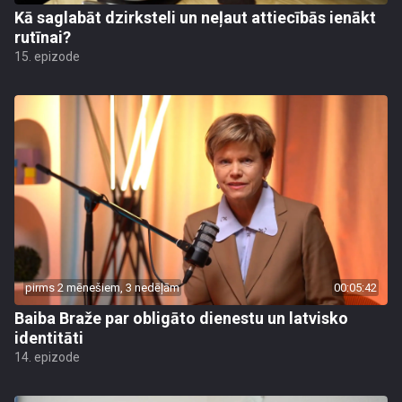
Kā saglabāt dzirksteli un neļaut attiecībās ienākt
rutīnai?
15. epizode
pirms 2 mēnešiem, 3 nedēļām
00:05:42
Baiba Braže par obligāto dienestu un latvisko
identitāti
14. epizode