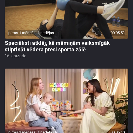
pirms 1 mēneša, 1 nedēļas
00:05:53
Speciālisti atklāj, kā māmiņām veiksmīgāk
stiprināt vēdera presi sporta zālē
16. epizode
pirms 1 mēneša, 1 nedēļas
00:05:10