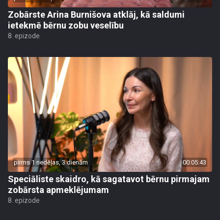
Zobārste Arina Burnišova atklāj, kā saldumi
ietekmē bērnu zobu veselību
8. epizode
pirms 1 nedēļas, 3 dienām
00:05:43
Speciāliste skaidro, kā sagatavot bērnu pirmajam
zobārsta apmeklējumam
8. epizode