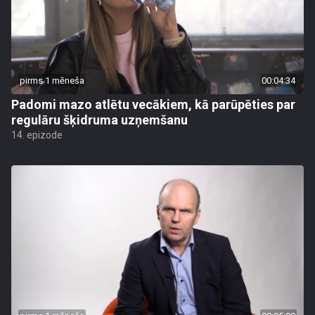
pirms 1 mēneša
00:04:34
Padomi mazo atlētu vecākiem, kā parūpēties par
regulāru šķidruma uzņemšanu
14. epizode