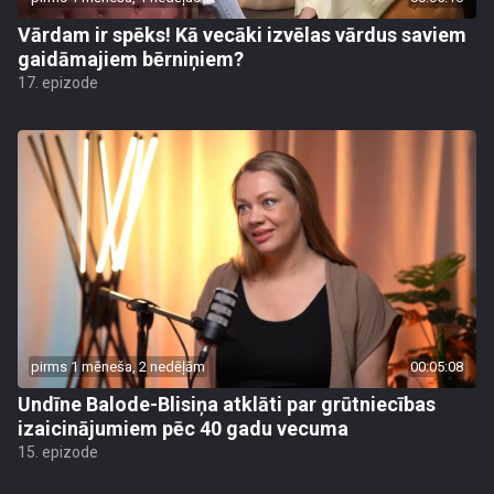
Vārdam ir spēks! Kā vecāki izvēlas vārdus saviem
gaidāmajiem bērniņiem?
17. epizode
pirms 1 mēneša, 2 nedēļām
00:05:08
Undīne Balode-Blisiņa atklāti par grūtniecības
izaicinājumiem pēc 40 gadu vecuma
15. epizode