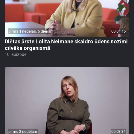
pirms 1 nedēļas, 6 dienām
00:04:16
Diētas ārste Lolita Neimane skaidro ūdens nozīmi
cilvēka organismā
10. epizode
pirms 2 nedēļām
00:03:31