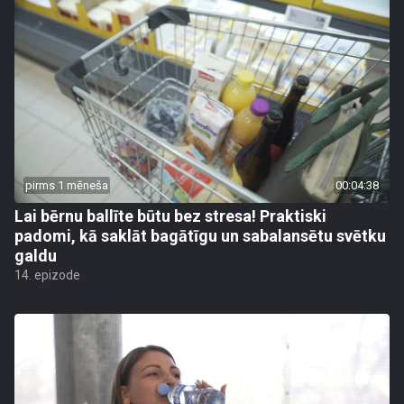
pirms 1 mēneša
00:04:38
Lai bērnu ballīte būtu bez stresa! Praktiski
padomi, kā saklāt bagātīgu un sabalansētu svētku
galdu
14. epizode