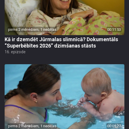
pirms 2 mēnešiem, 1 nedēļas
00:11:53
Kā ir dzemdēt Jūrmalas slimnīcā? Dokumentāls
“Superbēbītes 2026” dzimšanas stāsts
16. epizode
pirms 2 mēnešiem, 1 nedēļas
00:05:27