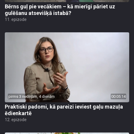
Bērns guļ pie vecākiem – kā mierīgi pāriet uz
gulēšanu atsevišķā istabā?
11. epizode
pirms 3 nedēļām, 4 dienām
00:05:14
Praktiski padomi, kā pareizi ieviest gaļu mazuļa
ēdienkartē
12. epizode