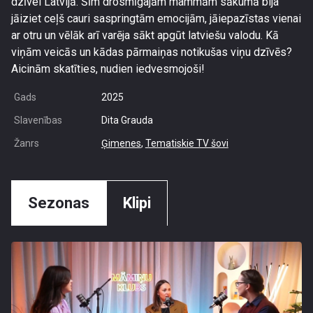
dzīvei Latvijā. Šīm drosmīgajām mammām sākumā bija
jāiziet ceļš cauri saspringtām emocijām, jāiepazīstas vienai
ar otru un vēlāk arī varēja sākt apgūt latviešu valodu. Kā
viņām veicās un kādas pārmaiņas notikušas viņu dzīvēs?
Aicinām skatīties, nudien iedvesmojoši!
Gads
2025
Slavenības
Dita Grauda
Žanrs
Ģimenes
,
Tematiskie TV šovi
Sezonas
Klipi