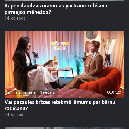
Kāpēc daudzas mammas pārtrauc zīdīšanu
pirmajos mēnešos?
14. epizode
pirms 2 mēnešiem, 3 nedēļām
00:07:20
Vai pasaules krīzes ietekmē lēmumu par bērnu
radīšanu?
14. epizode