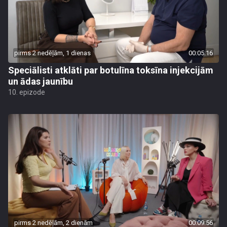
pirms 2 nedēļām, 1 dienas
00:05:16
Speciālisti atklāti par botulīna toksīna injekcijām
un ādas jaunību
10. epizode
pirms 2 nedēļām, 2 dienām
00:09:56