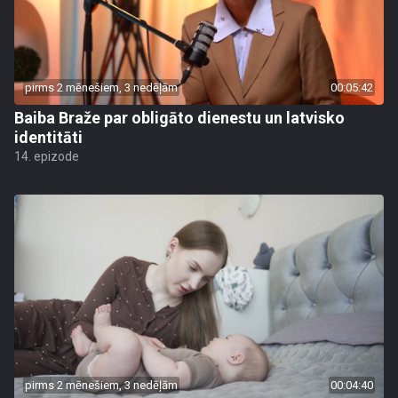
pirms 2 mēnešiem, 3 nedēļām
00:05:42
Baiba Braže par obligāto dienestu un latvisko
identitāti
14. epizode
pirms 2 mēnešiem, 3 nedēļām
00:04:40