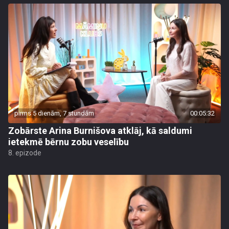
pirms 5 dienām, 7 stundām
00:05:32
Zobārste Arina Burnišova atklāj, kā saldumi
ietekmē bērnu zobu veselību
8. epizode