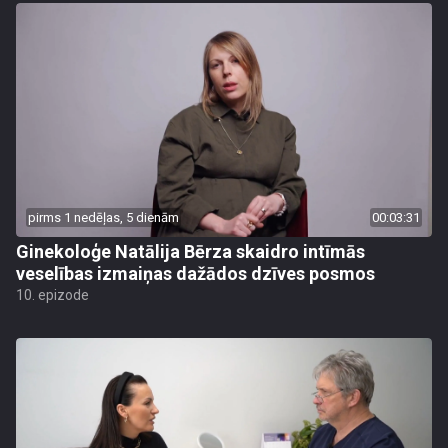
pirms 1 nedēļas, 5 dienām
00:03:31
Ginekoloģe Natālija Bērza skaidro intīmās
veselības izmaiņas dažādos dzīves posmos
10. epizode