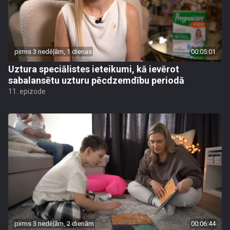
pirms 3 nedēļām, 1 dienas
00:05:01
Uztura speciālistes ieteikumi, kā ievērot
sabalansētu uzturu pēcdzemdību periodā
11. epizode
pirms 3 nedēļām, 2 dienām
00:06:44