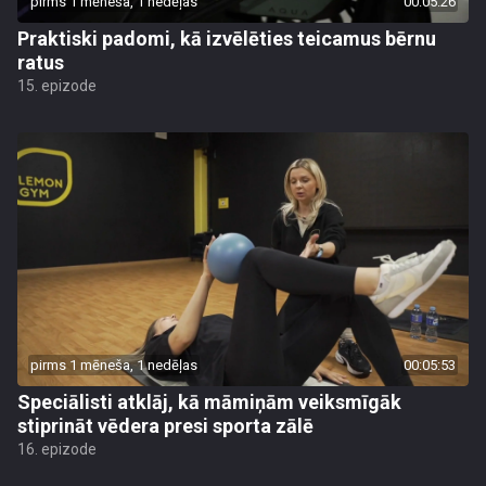
pirms 1 mēneša, 1 nedēļas
00:05:26
Praktiski padomi, kā izvēlēties teicamus bērnu
ratus
15. epizode
pirms 1 mēneša, 1 nedēļas
00:05:53
Speciālisti atklāj, kā māmiņām veiksmīgāk
stiprināt vēdera presi sporta zālē
16. epizode