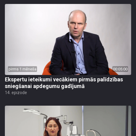
pirms 1 mēneša
00:05:00
Ekspertu ieteikumi vecākiem pirmās palīdzības
sniegšanai apdegumu gadījumā
14. epizode