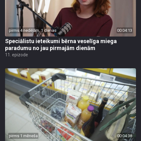
pirms 4 nedēļām, 1 dienas
00:04:13
Speciālistu ieteikumi bērna veselīga miega
paradumu no jau pirmajām dienām
11. epizode
pirms 1 mēneša
00:04:38