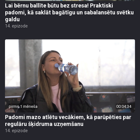
Lai bērnu ballīte būtu bez stresa! Praktiski
padomi, kā saklāt bagātīgu un sabalansētu svētku
galdu
14. epizode
pirms 1 mēneša
00:04:34
Padomi mazo atlētu vecākiem, kā parūpēties par
regulāru šķidruma uzņemšanu
14. epizode