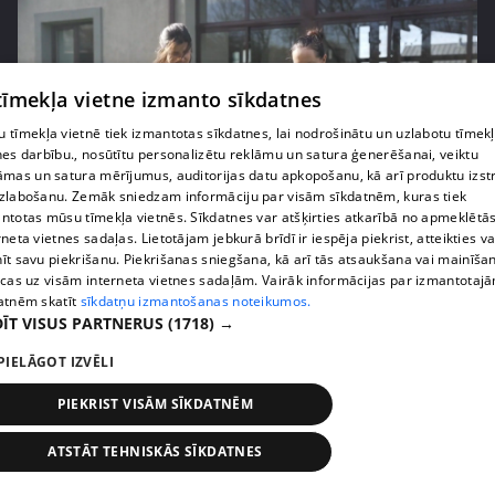
 tīmekļa vietne izmanto sīkdatnes
 tīmekļa vietnē tiek izmantotas sīkdatnes, lai nodrošinātu un uzlabotu tīmek
nes darbību., nosūtītu personalizētu reklāmu un satura ģenerēšanai, veiktu
āmas un satura mērījumus, auditorijas datu apkopošanu, kā arī produktu izst
zlabošanu. Zemāk sniedzam informāciju par visām sīkdatnēm, kuras tiek
ntotas mūsu tīmekļa vietnēs. Sīkdatnes var atšķirties atkarībā no apmeklētā
pirms 3 mēnešiem
00:06:24
rneta vietnes sadaļas. Lietotājam jebkurā brīdī ir iespēja piekrist, atteikties va
īt savu piekrišanu. Piekrišanas sniegšana, kā arī tās atsaukšana vai mainīša
Grila sezonā lieliski iespējams ievērot veselīga
ecas uz visām interneta vietnes sadaļām. Vairāk informācijas par izmantotaj
uztura principus
atnēm skatīt
sīkdatņu izmantošanas noteikumos.
13. epizode
ĪT VISUS PARTNERUS
(1718) →
PIELĀGOT IZVĒLI
PIEKRIST VISĀM SĪKDATNĒM
ATSTĀT TEHNISKĀS SĪKDATNES