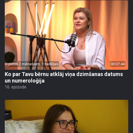
pirms 2 mēnešiem, 1 nedēļas
00:07:44
Ko par Tavu bērnu atklāj viņa dzimšanas datums
un numeroloģija
16. epizode