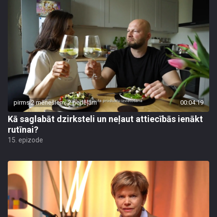
pirms 2 mēnešiem, 2 nedēļām
00:04:19
Kā saglabāt dzirksteli un neļaut attiecībās ienākt
rutīnai?
15. epizode