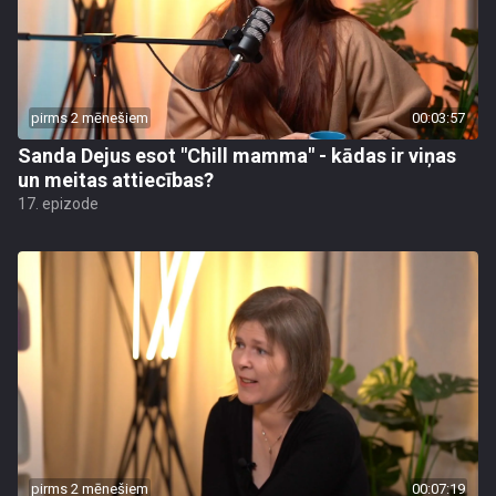
pirms 2 mēnešiem
00:03:57
Sanda Dejus esot "Chill mamma" - kādas ir viņas
un meitas attiecības?
17. epizode
pirms 2 mēnešiem
00:07:19