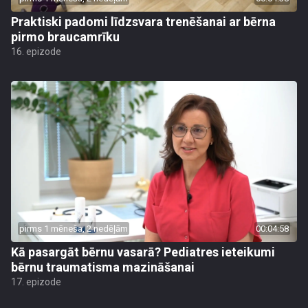
Praktiski padomi līdzsvara trenēšanai ar bērna
pirmo braucamrīku
16. epizode
pirms 1 mēneša, 2 nedēļām
00:04:58
Kā pasargāt bērnu vasarā? Pediatres ieteikumi
bērnu traumatisma mazināšanai
17. epizode