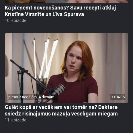
Kā pieņemt novecošanos? Savu recepti atklāj
Kristīne Virsnīte un Līva Spurava
10. epizode
pirms 2 nedēļām, 4 dienām
00:04:36
Gulēt kopā ar vecākiem vai tomēr ne? Daktere
sniedz risinājumus mazuļa veselīgam miegam
11. epizode