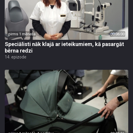
pirms 1 mēneša
00:06:00
Speciālisti nāk klajā ar ieteikumiem, kā pasargāt
bērna redzi
14. epizode