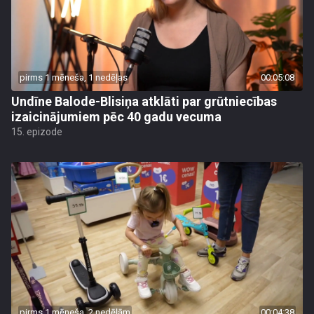
pirms 1 mēneša, 1 nedēļas
00:05:08
Undīne Balode-Blisiņa atklāti par grūtniecības
izaicinājumiem pēc 40 gadu vecuma
15. epizode
pirms 1 mēneša, 2 nedēļām
00:04:38