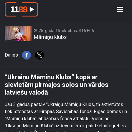
“Ukraiņu Māmiņu Klubs” kopā ar
sievietēm pirmajos soļos un vārdos
latviešu valodā
2025. gada 15. oktobris, S16 E06
Māmiņu klubs
Dalies
“Ukraiņu Māmiņu Klubs” kopā ar
sievietēm pirmajos soļos un vārdos
latviešu valodā
Jau 3 gadus pastāv "Ukraiņu Māmiņu Klubs, tā aktivitātes
tiek īstenotas ar Eiropas Savienības fonda, Rīgas domes un
"Māmiņu kluba" labdarības fonda atbalstu. Viens no
"Ukraiņu Māmiņu Kluba" uzdevumiem ir palīdzēt integrēties