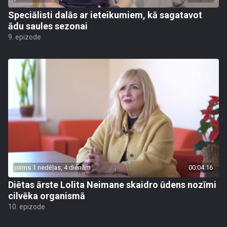
Speciālisti dalās ar ieteikumiem, kā sagatavot
ādu saules sezonai
9. epizode
pirms 1 nedēļas, 4 dienām
00:04:16
Diētas ārste Lolita Neimane skaidro ūdens nozīmi
cilvēka organismā
10. epizode