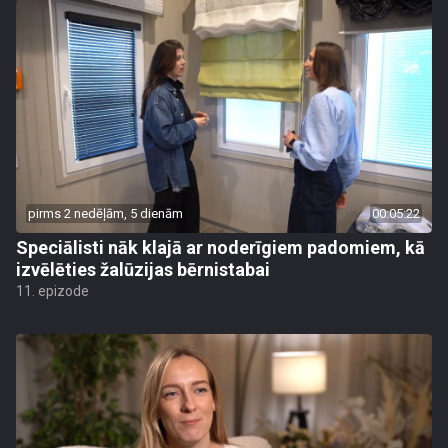
pirms 2 nedēļām, 5 dienām
00:05:22
Speciālisti nāk klajā ar noderīgiem padomiem, kā
izvēlēties žalūzijas bērnistabai
11. epizode