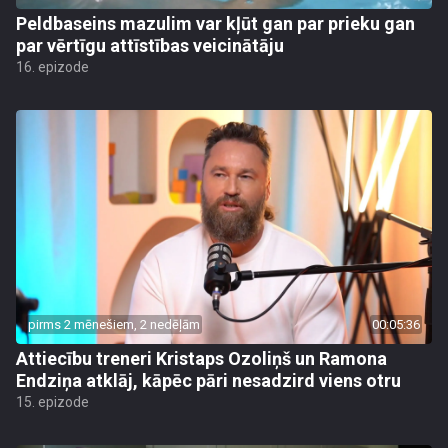
Peldbaseins mazulim var kļūt gan par prieku gan
par vērtīgu attīstības veicinātāju
16. epizode
pirms 2 mēnešiem, 2 nedēļām
00:05:36
Attiecību treneri Kristaps Ozoliņš un Ramona
Endziņa atklāj, kāpēc pāri nesadzird viens otru
15. epizode