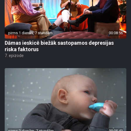
pirms 1 dienas, 7 stundām
00:08:56
Dāmas ieskicē biežāk sastopamos depresijas
riska faktorus
7. epizode
pirms 2 dienām, 7 stundām
00:05:43