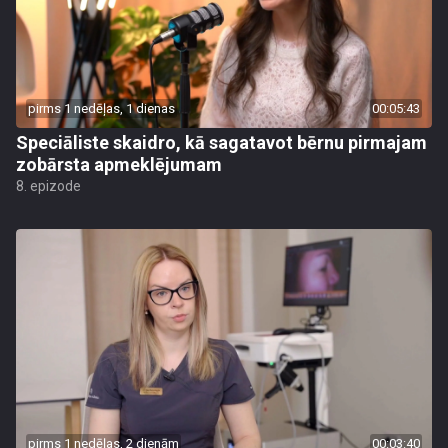
pirms 1 nedēļas, 1 dienas
00:05:43
Speciāliste skaidro, kā sagatavot bērnu pirmajam
zobārsta apmeklējumam
8. epizode
pirms 1 nedēļas, 2 dienām
00:03:40