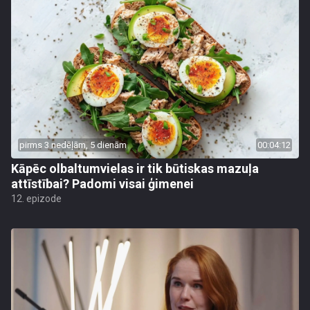
pirms 3 nedēļām, 5 dienām
00:04:12
Kāpēc olbaltumvielas ir tik būtiskas mazuļa
attīstībai? Padomi visai ģimenei
12. epizode