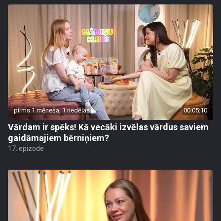
pirms 1 mēneša, 1 nedēļas
00:05:10
Vārdam ir spēks! Kā vecāki izvēlas vārdus saviem
gaidāmajiem bērniņiem?
17. epizode