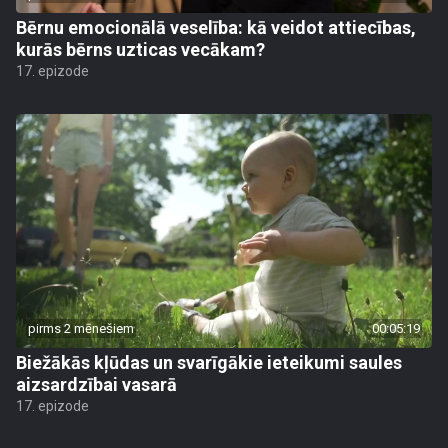
Bērnu emocionālā veselība: kā veidot attiecības,
kurās bērns uzticas vecākam?
17. epizode
pirms 2 mēnešiem
00:05:19
Biežākās kļūdas un svarīgākie ieteikumi saules
aizsardzībai vasarā
17. epizode