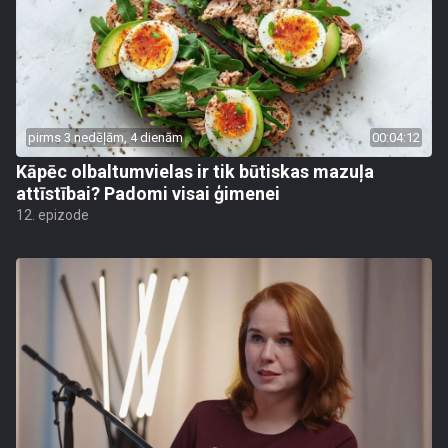
pirms 3 nedēļām, 4 dienām
00:04:12
Kāpēc olbaltumvielas ir tik būtiskas mazuļa
attīstībai? Padomi visai ģimenei
12. epizode