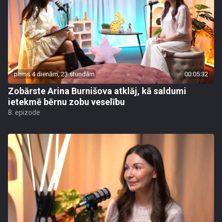
pirms 4 dienām, 23 stundām
00:05:32
Zobārste Arina Burnišova atklāj, kā saldumi
ietekmē bērnu zobu veselību
8. epizode