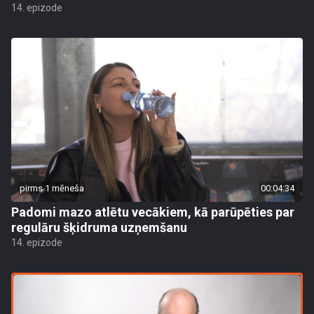
14. epizode
pirms 1 mēneša
00:04:34
Padomi mazo atlētu vecākiem, kā parūpēties par
regulāru šķidruma uzņemšanu
14. epizode