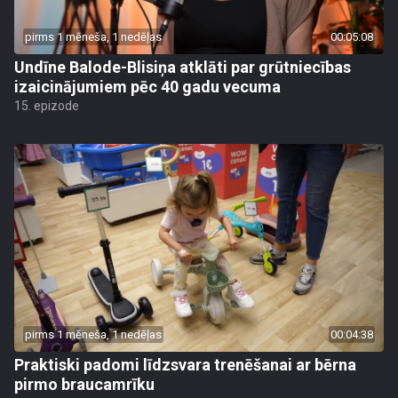
pirms 1 mēneša, 1 nedēļas
00:05:08
Undīne Balode-Blisiņa atklāti par grūtniecības
izaicinājumiem pēc 40 gadu vecuma
15. epizode
pirms 1 mēneša, 1 nedēļas
00:04:38
Praktiski padomi līdzsvara trenēšanai ar bērna
pirmo braucamrīku