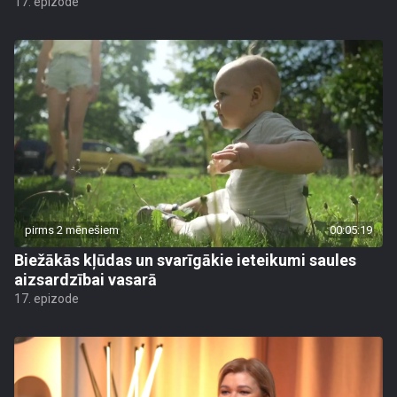
17. epizode
pirms 2 mēnešiem
00:05:19
Biežākās kļūdas un svarīgākie ieteikumi saules
aizsardzībai vasarā
17. epizode