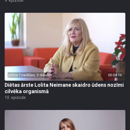
9. epizode
pirms 1 nedēļas, 3 dienām
00:04:16
Diētas ārste Lolita Neimane skaidro ūdens nozīmi
cilvēka organismā
10. epizode