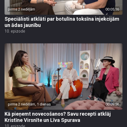
pirms 2 nedēļām
00:05:16
Speciālisti atklāti par botulīna toksīna injekcijām
un ādas jaunību
10. epizode
pirms 2 nedēļām, 1 dienas
00:09:56
Kā pieņemt novecošanos? Savu recepti atklāj
Kristīne Virsnīte un Līva Spurava
10. epizode