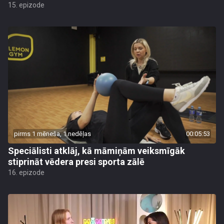
15. epizode
pirms 1 mēneša, 1 nedēļas
00:05:53
Speciālisti atklāj, kā māmiņām veiksmīgāk
stiprināt vēdera presi sporta zālē
16. epizode