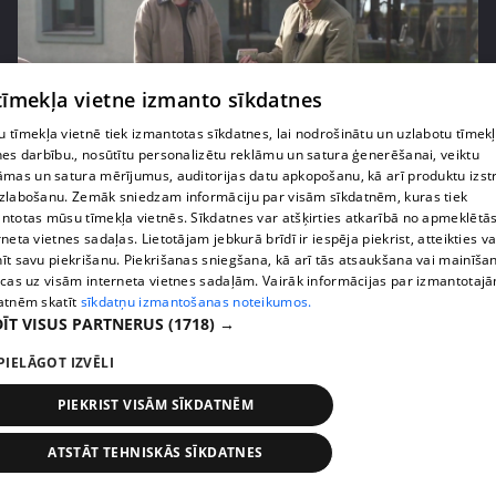
 tīmekļa vietne izmanto sīkdatnes
 tīmekļa vietnē tiek izmantotas sīkdatnes, lai nodrošinātu un uzlabotu tīmek
pirms 3 mēnešiem
00:06:24
nes darbību., nosūtītu personalizētu reklāmu un satura ģenerēšanai, veiktu
āmas un satura mērījumus, auditorijas datu apkopošanu, kā arī produktu izst
Grila sezonā lieliski iespējams ievērot veselīga
zlabošanu. Zemāk sniedzam informāciju par visām sīkdatnēm, kuras tiek
uztura principus
ntotas mūsu tīmekļa vietnēs. Sīkdatnes var atšķirties atkarībā no apmeklētā
rneta vietnes sadaļas. Lietotājam jebkurā brīdī ir iespēja piekrist, atteikties va
13. epizode
īt savu piekrišanu. Piekrišanas sniegšana, kā arī tās atsaukšana vai mainīša
ecas uz visām interneta vietnes sadaļām. Vairāk informācijas par izmantotaj
atnēm skatīt
sīkdatņu izmantošanas noteikumos.
ĪT VISUS PARTNERUS
(1718) →
PIELĀGOT IZVĒLI
PIEKRIST VISĀM SĪKDATNĒM
ATSTĀT TEHNISKĀS SĪKDATNES