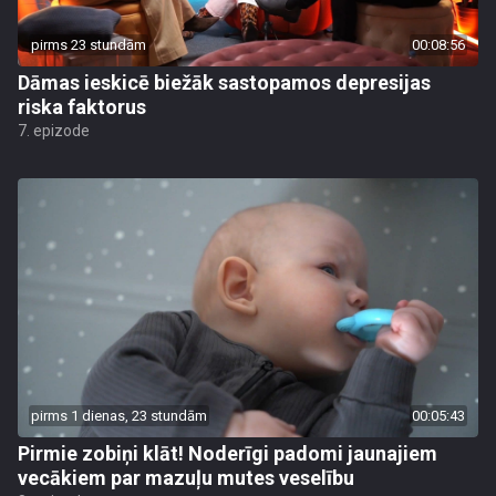
pirms 23 stundām
00:08:56
Dāmas ieskicē biežāk sastopamos depresijas
riska faktorus
7. epizode
pirms 1 dienas, 23 stundām
00:05:43
Pirmie zobiņi klāt! Noderīgi padomi jaunajiem
vecākiem par mazuļu mutes veselību