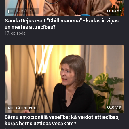
pirms 2 mēnešiem
00:03:57
Sanda Dejus esot "Chill mamma" - kādas ir viņas
un meitas attiecības?
17. epizode
pirms 2 mēnešiem
00:07:19
Bērnu emocionālā veselība: kā veidot attiecības,
kurās bērns uzticas vecākam?