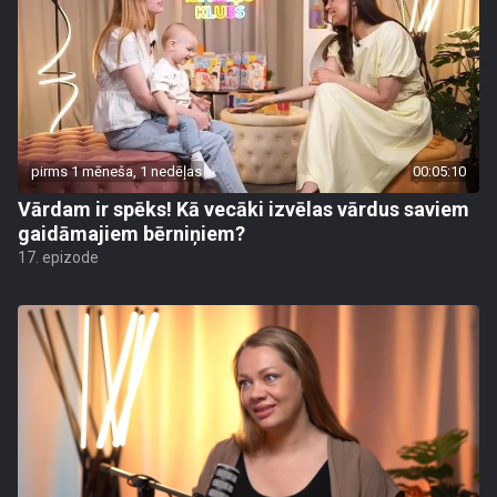
pirms 1 mēneša, 1 nedēļas
00:05:10
Vārdam ir spēks! Kā vecāki izvēlas vārdus saviem
gaidāmajiem bērniņiem?
17. epizode