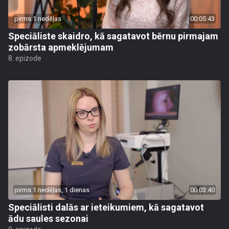
pirms 1 nedēļas
00:05:43
Speciāliste skaidro, kā sagatavot bērnu pirmajam
zobārsta apmeklējumam
8. epizode
pirms 1 nedēļas, 1 dienas
00:03:40
Speciālisti dalās ar ieteikumiem, kā sagatavot
ādu saules sezonai