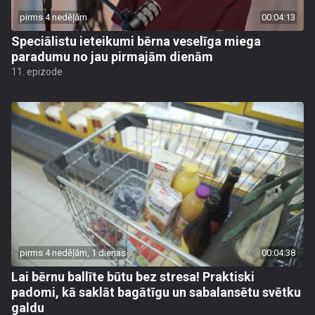
pirms 4 nedēļām
00:04:13
Speciālistu ieteikumi bērna veselīga miega
paradumu no jau pirmajām dienām
11. epizode
pirms 4 nedēļām, 1 dienas
00:04:38
Lai bērnu ballīte būtu bez stresa! Praktiski
padomi, kā saklāt bagātīgu un sabalansētu svētku
galdu