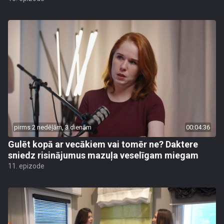
pirms 2 nedēļām, 3 dienām
00:04:36
Gulēt kopā ar vecākiem vai tomēr ne? Daktere
sniedz risinājumus mazuļa veselīgam miegam
11. epizode