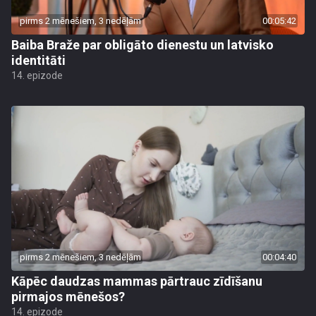
pirms 2 mēnešiem, 3 nedēļām
00:05:42
Baiba Braže par obligāto dienestu un latvisko
identitāti
14. epizode
pirms 2 mēnešiem, 3 nedēļām
00:04:40
Kāpēc daudzas mammas pārtrauc zīdīšanu
pirmajos mēnešos?
14. epizode