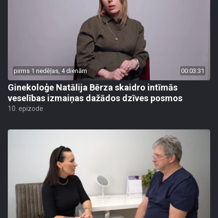
pirms 1 nedēļas, 4 dienām
00:03:31
Ginekoloģe Natālija Bērza skaidro intīmās
veselības izmaiņas dažādos dzīves posmos
10. epizode