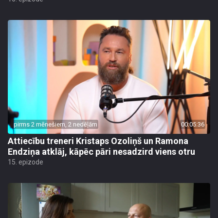
pirms 2 mēnešiem, 2 nedēļām
00:05:36
Attiecību treneri Kristaps Ozoliņš un Ramona
Endziņa atklāj, kāpēc pāri nesadzird viens otru
15. epizode