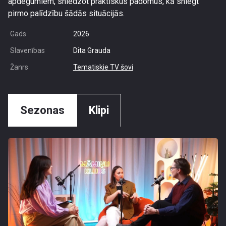
apdegumiem, sniedzot praktiskus padomus, kā sniegt
pirmo palīdzību šādās situācijās.
Gads
2026
Slavenības
Dita Grauda
Žanrs
Tematiskie TV šovi
Sezonas
Klipi