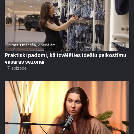
pirms 1 mēneša, 2 nedēļām
00:05:03
Praktiski padomi, kā izvēlēties ideālu pelkostīmu
vasaras sezonai
17. epizode