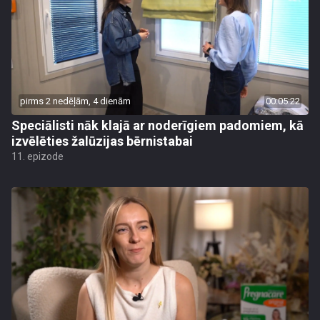
pirms 2 nedēļām, 4 dienām
00:05:22
Speciālisti nāk klajā ar noderīgiem padomiem, kā
izvēlēties žalūzijas bērnistabai
11. epizode