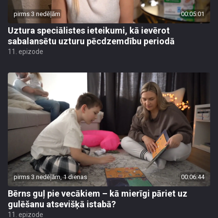
pirms 3 nedēļām
00:05:01
Uztura speciālistes ieteikumi, kā ievērot
sabalansētu uzturu pēcdzemdību periodā
11. epizode
pirms 3 nedēļām, 1 dienas
00:06:44
Bērns guļ pie vecākiem – kā mierīgi pāriet uz
gulēšanu atsevišķā istabā?
11. epizode