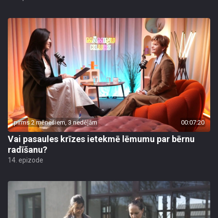
pirms 2 mēnešiem, 3 nedēļām
00:07:20
Vai pasaules krīzes ietekmē lēmumu par bērnu
radīšanu?
14. epizode