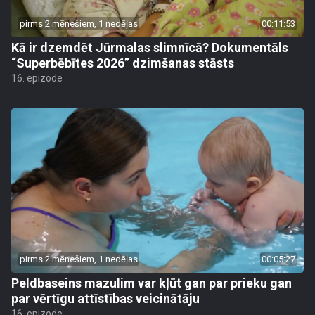
pirms 2 mēnešiem, 1 nedēļas
00:11:53
Kā ir dzemdēt Jūrmalas slimnīcā? Dokumentāls
“Superbēbītes 2026” dzimšanas stāsts
16. epizode
pirms 2 mēnešiem, 1 nedēļas
00:05:27
Peldbaseins mazulim var kļūt gan par prieku gan
par vērtīgu attīstības veicinātāju
16. epizode