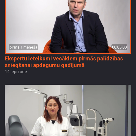
pirms 1 mēneša
00:05:00
Ekspertu ieteikumi vecākiem pirmās palīdzības
sniegšanai apdegumu gadījumā
14. epizode