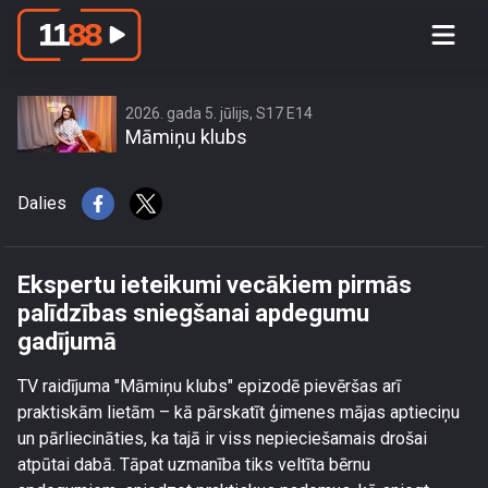
Ekspertu ieteikumi vecākiem pirmās
palīdzības sniegšanai apdegumu
gadījumā
2026. gada 5. jūlijs, S17 E14
Māmiņu klubs
Dalies
Ekspertu ieteikumi vecākiem pirmās
palīdzības sniegšanai apdegumu
gadījumā
TV raidījuma "Māmiņu klubs" epizodē pievēršas arī
praktiskām lietām – kā pārskatīt ģimenes mājas aptieciņu
un pārliecināties, ka tajā ir viss nepieciešamais drošai
atpūtai dabā. Tāpat uzmanība tiks veltīta bērnu