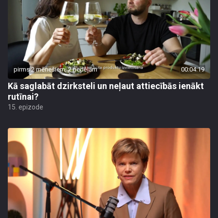
pirms 2 mēnešiem, 2 nedēļām
00:04:19
Kā saglabāt dzirksteli un neļaut attiecībās ienākt
rutīnai?
15. epizode