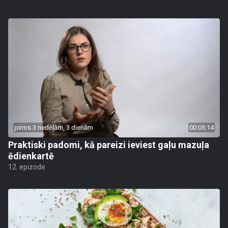
pirms 3 nedēļām, 3 dienām
00:05:14
Praktiski padomi, kā pareizi ieviest gaļu mazuļa
ēdienkartē
12. epizode