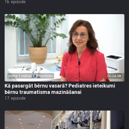
16. epizode
pirms 1 mēneša, 2 nedēļām
00:04:58
Kā pasargāt bērnu vasarā? Pediatres ieteikumi
bērnu traumatisma mazināšanai
17. epizode