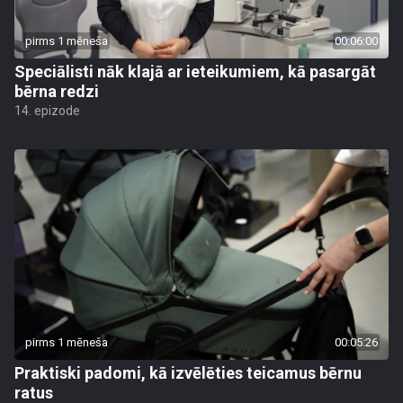
pirms 1 mēneša
00:06:00
Speciālisti nāk klajā ar ieteikumiem, kā pasargāt
bērna redzi
14. epizode
pirms 1 mēneša
00:05:26
Praktiski padomi, kā izvēlēties teicamus bērnu
ratus