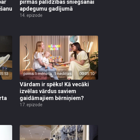
par
pirmās palīdzības sniegšanai
mšanu
apdegumu gadījumā
14. epizode
05:53
pirms 1 mēneša, 1 nedēļas
00:05:10
Vārdam ir spēks! Kā vecāki
izvēlas vārdus saviem
rta
gaidāmajiem bērniņiem?
17. epizode