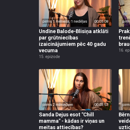
pirms 1 mēneša, 1 nedēļas
00:05:08
pirm
Undīne Balode-Blisiņa atklāti
Prak
par grūtniecības
tren
izaicinājumiem pēc 40 gadu
brau
vecuma
16. e
15. epizode
pirms 2 mēnešiem
00:03:57
pirm
Sanda Dejus esot "Chill
Bērn
mamma" - kādas ir viņas un
veid
meitas attiecības?
uzti