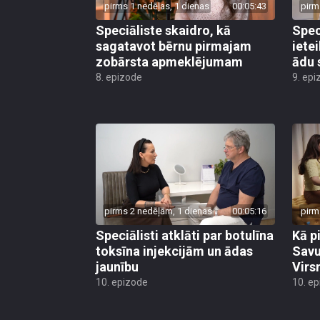
pirms 1 nedēļas, 1 dienas
00:05:43
pirm
Speciāliste skaidro, kā
Spec
sagatavot bērnu pirmajam
iete
zobārsta apmeklējumam
ādu 
8. epizode
9. epi
pirms 2 nedēļām, 1 dienas
00:05:16
pirm
Speciālisti atklāti par botulīna
Kā p
toksīna injekcijām un ādas
Savu
jaunību
Virs
10. epizode
10. e