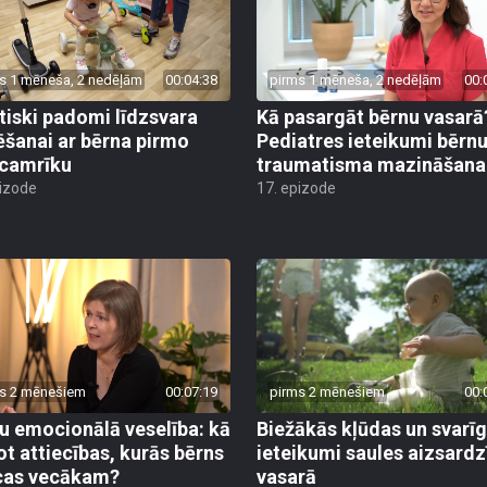
s 1 mēneša, 2 nedēļām
00:04:38
pirms 1 mēneša, 2 nedēļām
00:
tiski padomi līdzsvara
Kā pasargāt bērnu vasarā
ēšanai ar bērna pirmo
Pediatres ieteikumi bērn
camrīku
traumatisma mazināšana
pizode
17. epizode
s 2 mēnešiem
00:07:19
pirms 2 mēnešiem
00:
u emocionālā veselība: kā
Biežākās kļūdas un svarī
ot attiecības, kurās bērns
ieteikumi saules aizsardz
cas vecākam?
vasarā