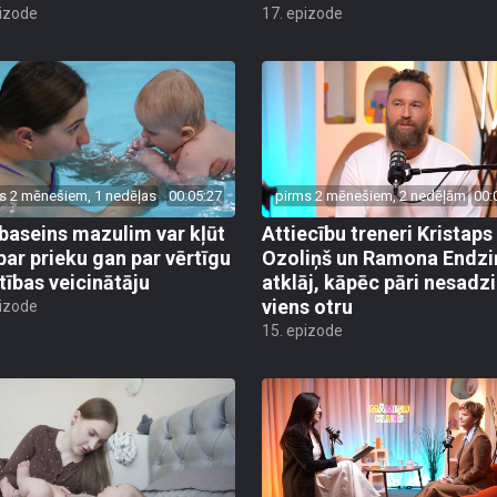
pizode
17. epizode
s 2 mēnešiem, 1 nedēļas
00:05:27
pirms 2 mēnešiem, 2 nedēļām
00:
baseins mazulim var kļūt
Attiecību treneri Kristaps
par prieku gan par vērtīgu
Ozoliņš un Ramona Endzi
stības veicinātāju
atklāj, kāpēc pāri nesadz
viens otru
pizode
15. epizode