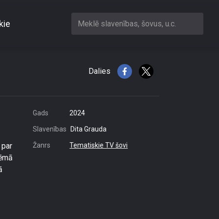
kie
Meklē slavenības, šovus, u.c.
ēkā likuma grozījumi
Dalies
Gads
2024
Slavenības
Dita Grauda
 par
Žanrs
Tematiskie TV šovi
tēmā
ā