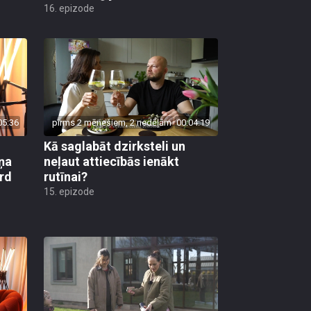
16. epizode
05:36
pirms 2 mēnešiem, 2 nedēļām
00:04:19
Kā saglabāt dzirksteli un
ņa
neļaut attiecībās ienākt
ird
rutīnai?
15. epizode