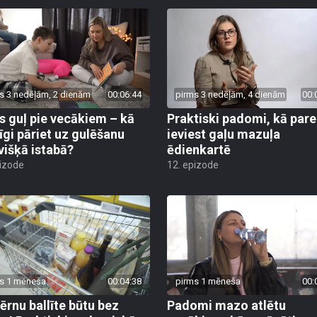
s 3 nedēļām, 2 dienām
00:06:44
pirms 3 nedēļām, 4 dienām
00:
s guļ pie vecākiem – kā
Praktiski padomi, kā pare
īgi pāriet uz gulēšanu
ieviest gaļu mazuļa
višķā istabā?
ēdienkartē
pizode
12. epizode
s 1 mēneša
00:04:38
pirms 1 mēneša
00:
bērnu ballīte būtu bez
Padomi mazo atlētu