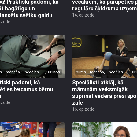
sa! Praktiski padomi, kā
vecākiem, kā parūpēties 
āt bagātīgu un
regulāru šķidruma uzņe
lansētu svētku galdu
14. epizode
pizode
s 1 mēneša, 1 nedēļas
00:05:26
pirms 1 mēneša, 1 nedēļas
00:
tiski padomi, kā
Speciālisti atklāj, kā
lēties teicamus bērnu
māmiņām veiksmīgāk
s
stiprināt vēdera presi spo
zālē
pizode
16. epizode