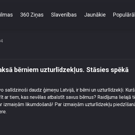
ilmas
360 Ziņas
Slavenības
Jaunākie
Populārā
 vecāku nemaksā bērniem uzturlīdzekļus. Stāsies sp
04
aksā bērniem uzturlīdzekļus. Stāsies spēkā
alīdzinoši daudz ģimeņu Latvijā, ir bērni un uzturlīdzekļi. Kurš
 ar tiem, kas nevēlas atbalstīt savus bērnus? Raidījuma lielajā 
par izmaiņām likumdošanā! Par izmaiņām uzturlīdzekļu piedzīšan
ere.