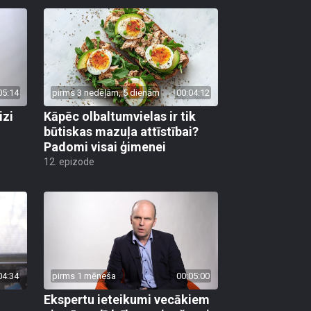
05:14
pirms 3 nedēļām, 5 dienām
00:04:12
izi
Kāpēc olbaltumvielas ir tik
būtiskas mazuļa attīstībai?
Padomi visai ģimenei
12. epizode
04:34
pirms 1 mēneša
00:05:00
Ekspertu ieteikumi vecākiem