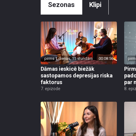
Sezonas
Klipi
pirms 1 dienas, 15 stundām
00:08:56
pirm
Dāmas ieskicē biežāk
Pirm
sastopamos depresijas riska
pado
faktorus
par 
7. epizode
8. epi