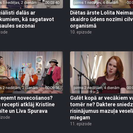
s 1 nedēļas, 2 dienām
00:03:40
pirms 1 nedēļas, 4 dienām
00:
iālisti dalās ar
Diētas ārste Lolita Neim
ikumiem, kā sagatavot
skaidro ūdens nozīmi cil
saules sezonai
organismā
zode
10. epizode
s 2 nedēļām, 2 dienām
00:09:56
pirms 2 nedēļām, 4 dienām
00:
ieņemt novecošanos?
Gulēt kopā ar vecākiem v
 recepti atklāj Kristīne
tomēr ne? Daktere sniedz
nīte un Līva Spurava
risinājumus mazuļa vese
miegam
pizode
11. epizode