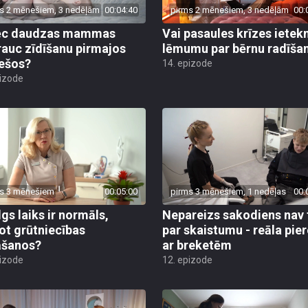
s 2 mēnešiem, 3 nedēļām
00:04:40
pirms 2 mēnešiem, 3 nedēļām
00:
ēc daudzas mammas
Vai pasaules krīzes iete
rauc zīdīšanu pirmajos
lēmumu par bērnu radīša
ešos?
14. epizode
pizode
s 3 mēnešiem
00:05:00
pirms 3 mēnešiem, 1 nedēļas
00:
lgs laiks ir normāls,
Nepareizs sakodiens nav 
ot grūtniecības
par skaistumu - reāla pie
āšanos?
ar breketēm
pizode
12. epizode