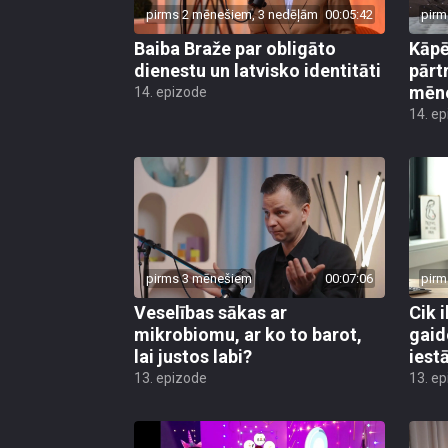
pirms 2 mēnešiem, 3 nedēļām
00:05:42
pirm
Baiba Braže par obligāto
Kāp
dienestu un latvisko identitāti
pārt
mēn
14. epizode
14. e
pirms 3 mēnešiem
00:07:06
pirm
Veselības sākas ar
Cik i
mikrobiomu, ar ko to barot,
gaid
lai justos labi?
iest
13. epizode
13. e