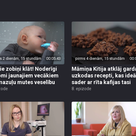
s 2 dienām, 15 stundām
00:05:43
pirms 4 dienām, 15 stundām
00:
ie zobiņi klāt! Noderīgi
Māmiņa Kitija atklāj gard
mi jaunajiem vecākiem
uzkodas recepti, kas ideā
mazuļu mutes veselību
sader ar rīta kafijas tasi
zode
8. epizode