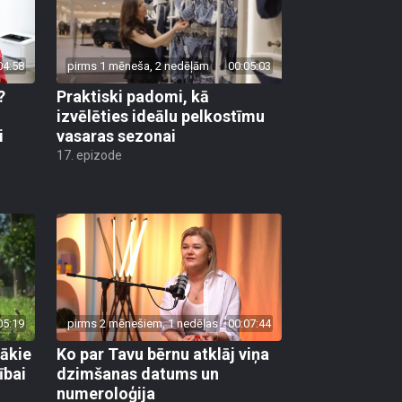
04:58
pirms 1 mēneša, 2 nedēļām
00:05:03
?
Praktiski padomi, kā
u
izvēlēties ideālu pelkostīmu
i
vasaras sezonai
17. epizode
05:19
pirms 2 mēnešiem, 1 nedēļas
00:07:44
gākie
Ko par Tavu bērnu atklāj viņa
ībai
dzimšanas datums un
numeroloģija