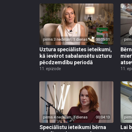
pirms 3 nedēļām, 1 dienas
00:05:01
pirm
Uztura speciālistes ieteikumi,
Bērn
kā ievērot sabalansētu uzturu
mier
pēcdzemdību periodā
atse
11. epizode
11. e
pirms 4 nedēļām, 1 dienas
00:04:13
pirm
Speciālistu ieteikumi bērna
Lai 