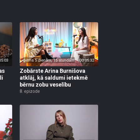
05:03
pirms 5 dienām, 15 stundām
00:05:32
as
Zobārste Arina Burnišova
li
atklāj, kā saldumi ietekmē
bērnu zobu veselību
8. epizode