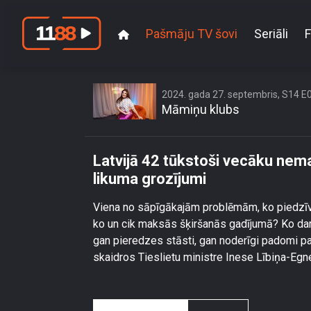
Pašmāju TV šovi
Seriāli
F
Latvijā 42 tūkstoši
2024. gada 27. septembris, S14 E
Māmiņu klubs
Latvijā 42 tūkstoši vecāku nem
likuma grozījumi
Viena no sāpīgākajām problēmām, ko piedzīvo s
ko un cik maksās šķiršanās gadījumā? Ko darīt
gan pieredzes stāsti, gan noderīgi padomi 
skaidros Tieslietu ministre Inese Lībiņa-Egn