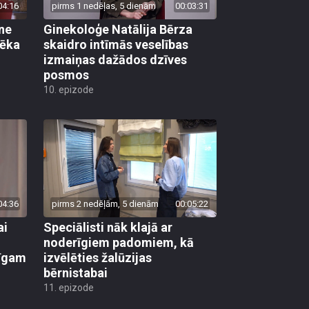
04:16
pirms 1 nedēļas, 5 dienām
00:03:31
ane
Ginekoloģe Natālija Bērza
vēka
skaidro intīmās veselības
izmaiņas dažādos dzīves
posmos
10. epizode
04:36
pirms 2 nedēļām, 5 dienām
00:05:22
ai
Speciālisti nāk klajā ar
noderīgiem padomiem, kā
līgam
izvēlēties žalūzijas
bērnistabai
11. epizode