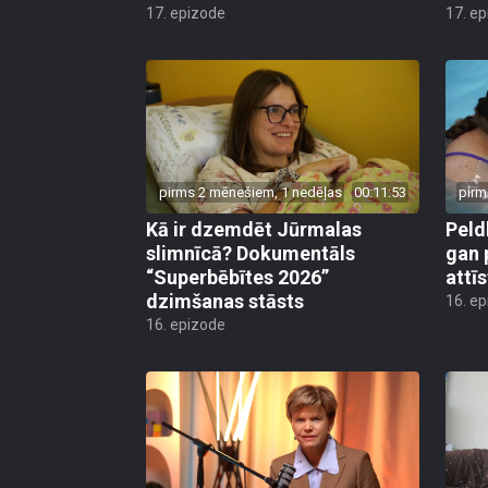
17. epizode
17. e
pirms 2 mēnešiem, 1 nedēļas
00:11:53
pirm
Kā ir dzemdēt Jūrmalas
Peld
slimnīcā? Dokumentāls
gan 
“Superbēbītes 2026”
attī
dzimšanas stāsts
16. e
16. epizode