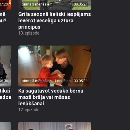
07:20
pirms 3 mēnešiem
00:06:24
kmē
Grila sezonā lieliski iespējams
nu?
ievērot veselīga uztura
principus
13. epizode
06:06
pirms 3 mēnešiem, 1 nedēļas
00:05:31
tikai
Kā sagatavot vecāko bērnu
redze
mazā brāļa vai māsas
ienākšanai
12. epizode