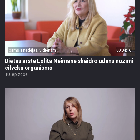
pirms 1 nedēļas, 3 dienām
00:04:16
Diētas ārste Lolita Neimane skaidro ūdens nozīmi
cilvēka organismā
10. epizode