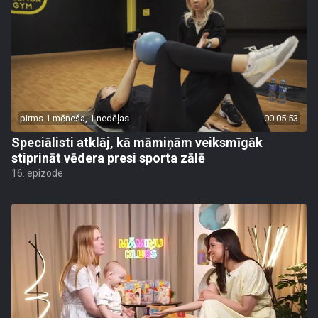
pirms 1 mēneša, 1 nedēļas
00:05:53
Speciālisti atklāj, kā māmiņām veiksmīgāk
stiprināt vēdera presi sporta zālē
16. epizode