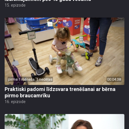
15. epizode
pirms 1 mēneša, 1 nedēļas
00:04:38
Praktiski padomi līdzsvara trenēšanai ar bērna
pirmo braucamrīku
16. epizode