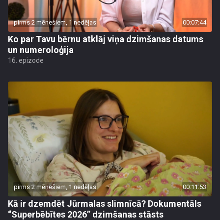
pirms 2 mēnešiem, 1 nedēļas
00:07:44
Ko par Tavu bērnu atklāj viņa dzimšanas datums
un numeroloģija
16. epizode
pirms 2 mēnešiem, 1 nedēļas
00:11:53
Kā ir dzemdēt Jūrmalas slimnīcā? Dokumentāls
“Superbēbītes 2026” dzimšanas stāsts