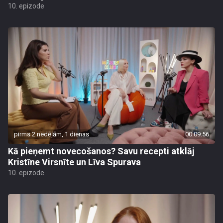
10. epizode
pirms 2 nedēļām, 1 dienas
00:09:56
Kā pieņemt novecošanos? Savu recepti atklāj
Kristīne Virsnīte un Līva Spurava
10. epizode