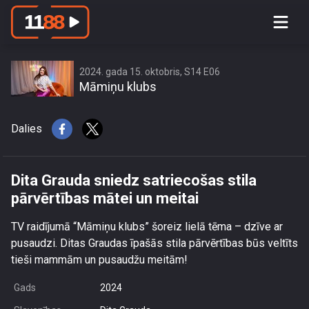
Dita Grauda sniedz satriecošas stila
pārvērtības mātei un meitai
2024. gada 15. oktobris, S14 E06
Māmiņu klubs
Dalies
Dita Grauda sniedz satriecošas stila
pārvērtības mātei un meitai
TV raidījumā “Māmiņu klubs” šoreiz lielā tēma – dzīve ar
pusaudzi. Ditas Graudas īpašās stila pārvērtības būs veltīts
tieši mammām un pusaudžu meitām!
Gads
2024