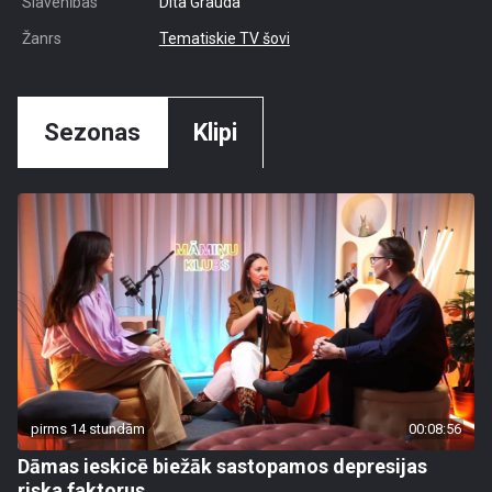
Slavenības
Dita Grauda
Žanrs
Tematiskie TV šovi
Sezonas
Klipi
pirms 14 stundām
00:08:56
Dāmas ieskicē biežāk sastopamos depresijas
riska faktorus