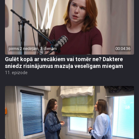
pirms 2 nedēļām, 3 dienām
00:04:36
Gulēt kopā ar vecākiem vai tomēr ne? Daktere
sniedz risinājumus mazuļa veselīgam miegam
11. epizode