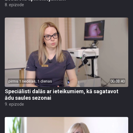
8. epizode
pirms 1 nedēļas, 1 dienas
00:03:40
Speciālisti dalās ar ieteikumiem, kā sagatavot
ādu saules sezonai
9. epizode