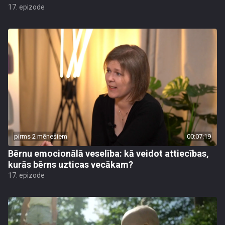
17. epizode
pirms 2 mēnešiem
00:07:19
Bērnu emocionālā veselība: kā veidot attiecības,
kurās bērns uzticas vecākam?
17. epizode