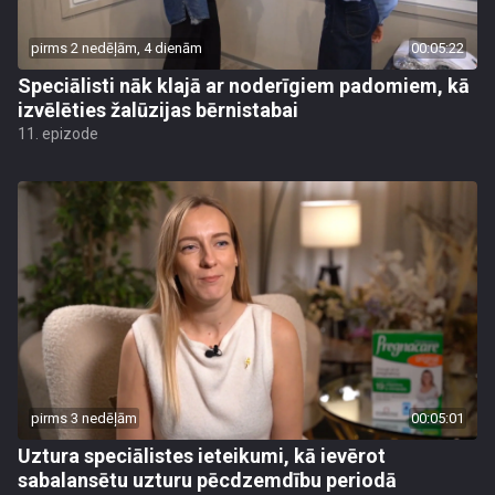
pirms 2 nedēļām, 4 dienām
00:05:22
Speciālisti nāk klajā ar noderīgiem padomiem, kā
izvēlēties žalūzijas bērnistabai
11. epizode
pirms 3 nedēļām
00:05:01
Uztura speciālistes ieteikumi, kā ievērot
sabalansētu uzturu pēcdzemdību periodā