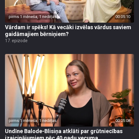
pirms 1 mēneša, 1 nedēļas
00:05:10
Vārdam ir spēks! Kā vecāki izvēlas vārdus saviem
gaidāmajiem bērniņiem?
17. epizode
pirms 1 mēneša, 1 nedēļas
00:05:08
Undīne Balode-Blisiņa atklāti par grūtniecības
izaicinājumiem pēc 40 gadu vecuma