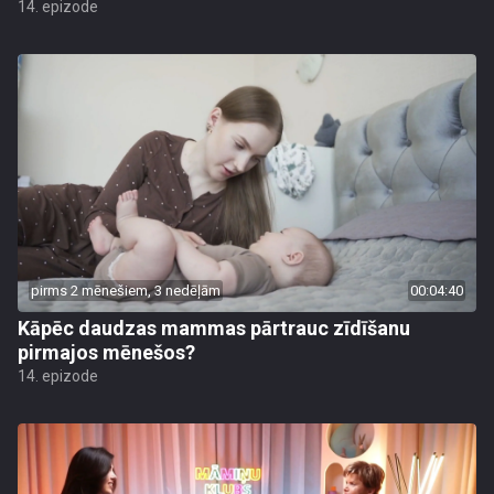
14. epizode
pirms 2 mēnešiem, 3 nedēļām
00:04:40
Kāpēc daudzas mammas pārtrauc zīdīšanu
pirmajos mēnešos?
14. epizode