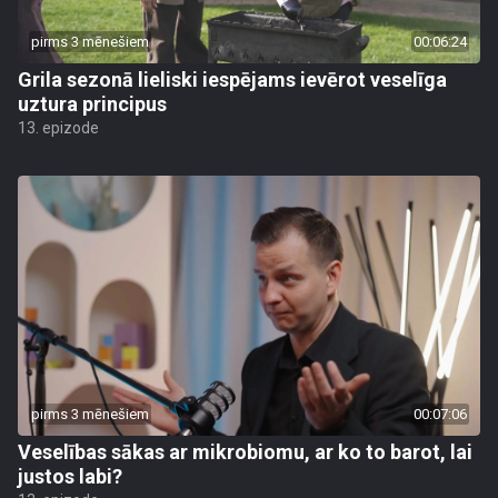
pirms 3 mēnešiem
00:06:24
Grila sezonā lieliski iespējams ievērot veselīga
uztura principus
13. epizode
pirms 3 mēnešiem
00:07:06
Veselības sākas ar mikrobiomu, ar ko to barot, lai
justos labi?