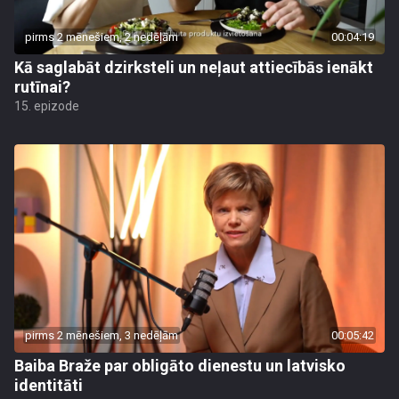
pirms 2 mēnešiem, 2 nedēļām
00:04:19
Kā saglabāt dzirksteli un neļaut attiecībās ienākt
rutīnai?
15. epizode
pirms 2 mēnešiem, 3 nedēļām
00:05:42
Baiba Braže par obligāto dienestu un latvisko
identitāti