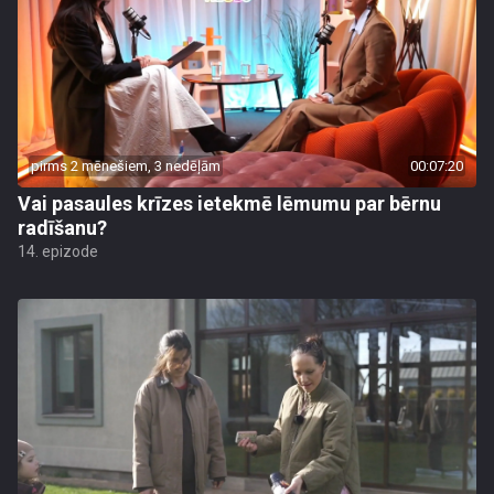
pirms 2 mēnešiem, 3 nedēļām
00:07:20
Vai pasaules krīzes ietekmē lēmumu par bērnu
radīšanu?
14. epizode