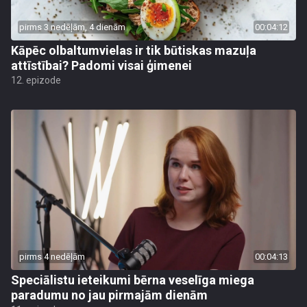
pirms 3 nedēļām, 4 dienām
00:04:12
Kāpēc olbaltumvielas ir tik būtiskas mazuļa
attīstībai? Padomi visai ģimenei
12. epizode
pirms 4 nedēļām
00:04:13
Speciālistu ieteikumi bērna veselīga miega
paradumu no jau pirmajām dienām