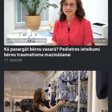
pirms 1 mēneša, 2 nedēļām
00:04:58
Kā pasargāt bērnu vasarā? Pediatres ieteikumi
bērnu traumatisma mazināšanai
17. epizode