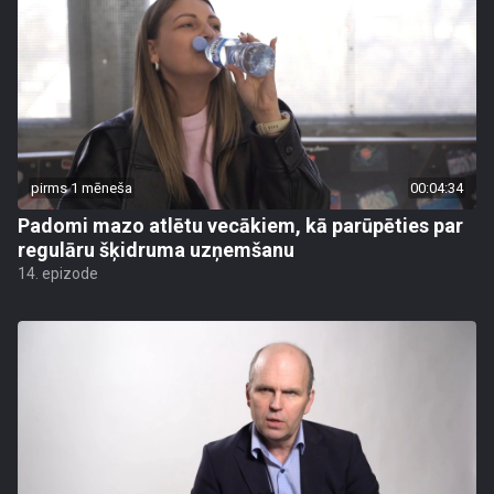
pirms 1 mēneša
00:04:34
Padomi mazo atlētu vecākiem, kā parūpēties par
regulāru šķidruma uzņemšanu
14. epizode