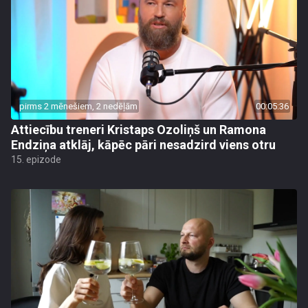
pirms 2 mēnešiem, 2 nedēļām
00:05:36
Attiecību treneri Kristaps Ozoliņš un Ramona
Endziņa atklāj, kāpēc pāri nesadzird viens otru
15. epizode