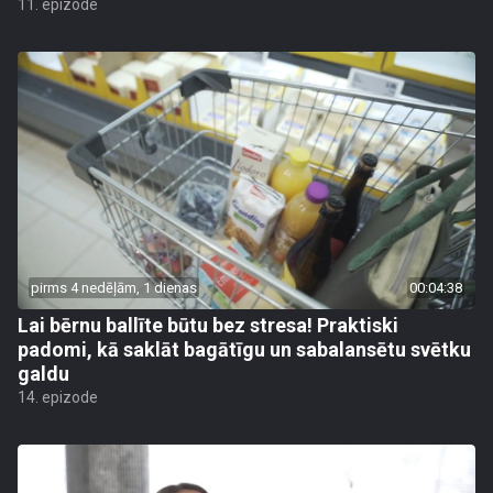
11. epizode
pirms 4 nedēļām, 1 dienas
00:04:38
Lai bērnu ballīte būtu bez stresa! Praktiski
padomi, kā saklāt bagātīgu un sabalansētu svētku
galdu
14. epizode