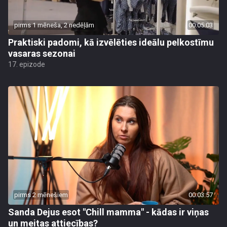
pirms 1 mēneša, 2 nedēļām
00:05:03
Praktiski padomi, kā izvēlēties ideālu pelkostīmu
vasaras sezonai
17. epizode
pirms 2 mēnešiem
00:03:57
Sanda Dejus esot "Chill mamma" - kādas ir viņas
un meitas attiecības?