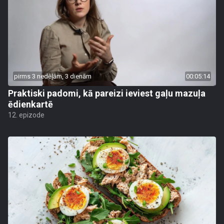
pirms 3 nedēļām, 3 dienām
00:05:14
Praktiski padomi, kā pareizi ieviest gaļu mazuļa
ēdienkartē
12. epizode