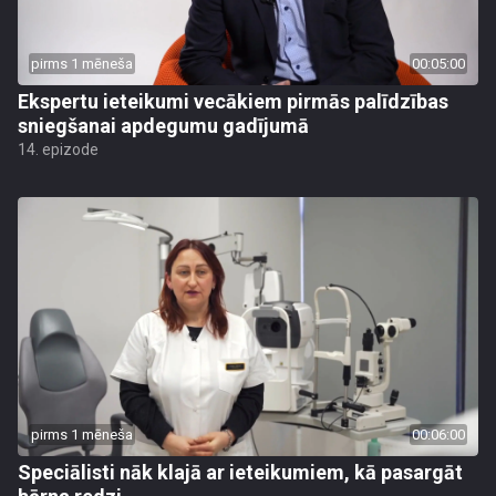
pirms 1 mēneša
00:05:00
Ekspertu ieteikumi vecākiem pirmās palīdzības
sniegšanai apdegumu gadījumā
14. epizode
pirms 1 mēneša
00:06:00
Speciālisti nāk klajā ar ieteikumiem, kā pasargāt