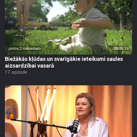
pirms 2 mēnešiem
00:05:19
Biežākās kļūdas un svarīgākie ieteikumi saules
aizsardzībai vasarā
17. epizode