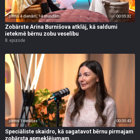
pirms 4 dienām, 14 stundām
00:05:32
Zobārste Arina Burnišova atklāj, kā saldumi
ietekmē bērnu zobu veselību
8. epizode
pirms 1 nedēļas
00:05:43
Speciāliste skaidro, kā sagatavot bērnu pirmajam
zobārsta apmeklējumam