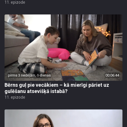
11. epizode
pirms 3 nedēļām, 1 dienas
00:06:44
Bērns guļ pie vecākiem – kā mierīgi pāriet uz
gulēšanu atsevišķā istabā?
11. epizode