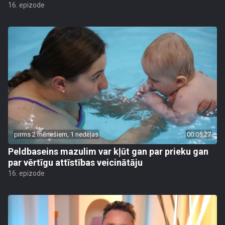
16. epizode
pirms 2 mēnešiem, 1 nedēļas
00:05:27
Peldbaseins mazulim var kļūt gan par prieku gan
par vērtīgu attīstības veicinātāju
16. epizode