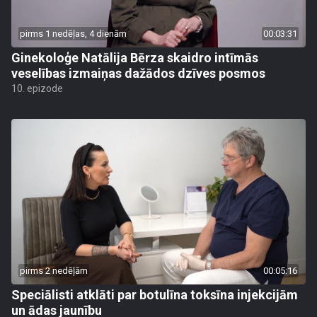
pirms 1 nedēļas, 4 dienām
00:03:31
Ginekoloģe Natālija Bērza skaidro intīmās
veselības izmaiņas dažādos dzīves posmos
10. epizode
pirms 2 nedēļām
00:05:16
Speciālisti atklāti par botulīna toksīna injekcijām
un ādas jaunību