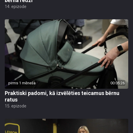
bērna redzi
14. epizode
pirms 1 mēneša
00:05:26
Praktiski padomi, kā izvēlēties teicamus bērnu
ratus
15. epizode