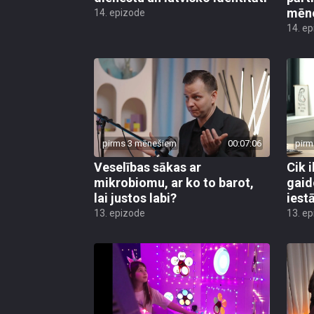
mēn
14. epizode
14. e
pirms 3 mēnešiem
00:07:06
pirm
Veselības sākas ar
Cik i
mikrobiomu, ar ko to barot,
gaid
lai justos labi?
iest
13. epizode
13. e