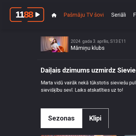
Pašmāju TV šovi
Seriāli
F
2024. gada 3. aprīlis, S13 E11
Māmiņu klubs
Daiļais dzimums uzmirdz Sievie
Marta vidū vairāk nekā tūkstotis sieviešu pul
sievišķību sevī. Laiks atskatīties uz to!
Sezonas
Klipi