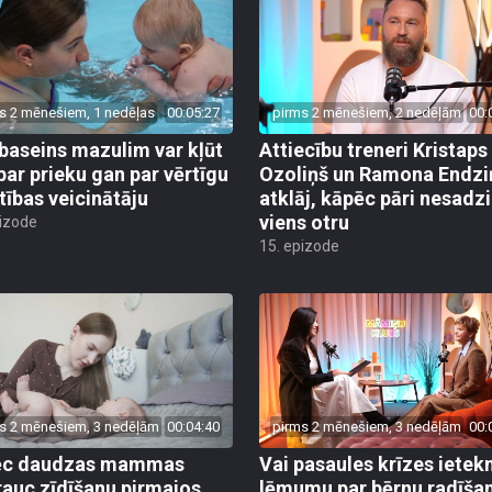
s 2 mēnešiem, 1 nedēļas
00:05:27
pirms 2 mēnešiem, 2 nedēļām
00:
baseins mazulim var kļūt
Attiecību treneri Kristaps
par prieku gan par vērtīgu
Ozoliņš un Ramona Endzi
stības veicinātāju
atklāj, kāpēc pāri nesadz
viens otru
pizode
15. epizode
s 2 mēnešiem, 3 nedēļām
00:04:40
pirms 2 mēnešiem, 3 nedēļām
00:
ēc daudzas mammas
Vai pasaules krīzes iete
rauc zīdīšanu pirmajos
lēmumu par bērnu radīša