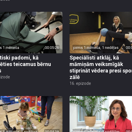
s 1 mēneša
00:05:26
pirms 1 mēneša, 1 nedēļas
00:
tiski padomi, kā
Speciālisti atklāj, kā
lēties teicamus bērnu
māmiņām veiksmīgāk
s
stiprināt vēdera presi spo
zālē
pizode
16. epizode
s 1 mēneša, 1 nedēļas
00:04:38
pirms 1 mēneša, 2 nedēļām
00: