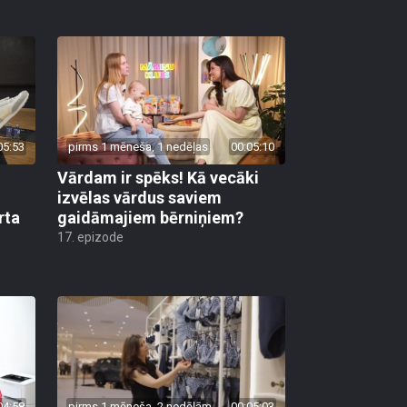
05:53
pirms 1 mēneša, 1 nedēļas
00:05:10
Vārdam ir spēks! Kā vecāki
izvēlas vārdus saviem
rta
gaidāmajiem bērniņiem?
17. epizode
04:58
pirms 1 mēneša, 2 nedēļām
00:05:03