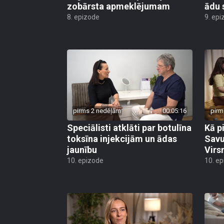
zobārsta apmeklējumam
ādu 
8. epizode
9. epi
pirms 2 nedēļām
00:05:16
pirm
Speciālisti atklāti par botulīna
Kā p
toksīna injekcijām un ādas
Savu
jaunību
Virs
10. epizode
10. e