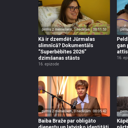
pirms 2 mēnešiem, 1 nedēļas
00:11:53
pirm
Kā ir dzemdēt Jūrmalas
Peld
slimnīcā? Dokumentāls
gan 
“Superbēbītes 2026”
attī
dzimšanas stāsts
16. e
16. epizode
pirms 2 mēnešiem, 3 nedēļām
00:05:42
pirm
Baiba Braže par obligāto
Kāp
dienestu un latvisko identitāti
pārt