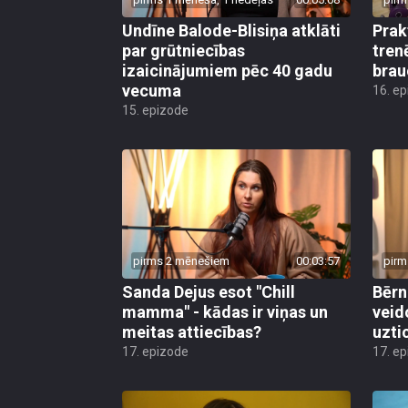
Undīne Balode-Blisiņa atklāti
Prak
par grūtniecības
tren
izaicinājumiem pēc 40 gadu
brau
vecuma
16. e
15. epizode
pirms 2 mēnešiem
00:03:57
pirm
Sanda Dejus esot "Chill
Bērn
mamma" - kādas ir viņas un
veid
meitas attiecības?
uzti
17. epizode
17. e