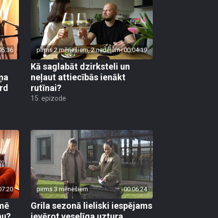
05:36
pirms 2 mēnešiem, 2 nedēļām
00:04:19
Kā saglabāt dzirksteli un
ņa
neļaut attiecībās ienākt
ird
rutīnai?
15. epizode
07:20
pirms 3 mēnešiem
00:06:24
kmē
Grila sezonā lieliski iespējams
nu?
ievērot veselīga uztura