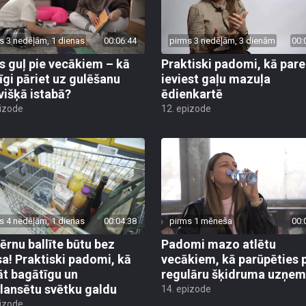
s 3 nedēļām, 1 dienas
00:06:44
pirms 3 nedēļām, 3 dienām
00:
s guļ pie vecākiem – kā
Praktiski padomi, kā pare
īgi pāriet uz gulēšanu
ieviest gaļu mazuļa
višķā istabā?
ēdienkartē
pizode
12. epizode
s 4 nedēļām, 1 dienas
00:04:38
pirms 1 mēneša
00:
bērnu ballīte būtu bez
Padomi mazo atlētu
sa! Praktiski padomi, kā
vecākiem, kā parūpēties 
āt bagātīgu un
regulāru šķidruma uzņe
lansētu svētku galdu
14. epizode
pizode