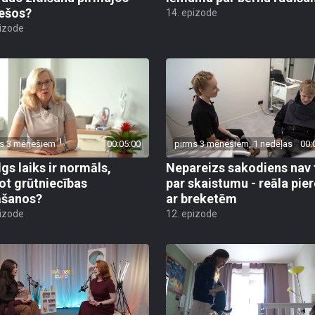
ešos?
14. epizode
pizode
s 3 mēnešiem
00:05:00
pirms 3 mēnešiem, 1 nedēļas
00:
lgs laiks ir normāls,
Nepareizs sakodiens nav 
ot grūtniecības
par skaistumu - reāla pie
āšanos?
ar breketēm
pizode
12. epizode