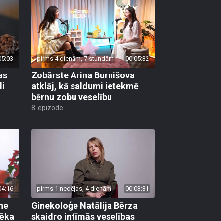
05:03
pirms 4 dienām, 7 stundām
00:05:32
as
Zobārste Arina Burnišova
li
atklāj, kā saldumi ietekmē
bērnu zobu veselību
8. epizode
04:16
pirms 1 nedēļas, 4 dienām
00:03:31
ane
Ginekoloģe Natālija Bērza
vēka
skaidro intīmās veselības