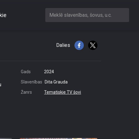
kie
Meklē slavenības, šovus, u.c.
Dalies
Gads
2024
Slavenības
Dita Grauda
u
Žanrs
Tematiskie TV šovi