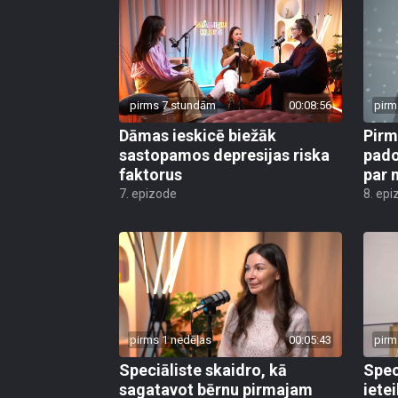
pirms 7 stundām
00:08:56
pirm
Dāmas ieskicē biežāk
Pirm
sastopamos depresijas riska
pado
faktorus
par 
7. epizode
8. epi
pirms 1 nedēļas
00:05:43
pirm
Speciāliste skaidro, kā
Spec
sagatavot bērnu pirmajam
iete