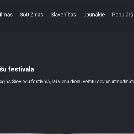
ilmas
360 Ziņas
Slavenības
Jaunākie
Populārā
Daiļais dzimums uzmirdz Sieviešu festivālā
šu festivālā
cējās Sieviešu festivālā, lai vienu dienu veltītu sev un atmodināt