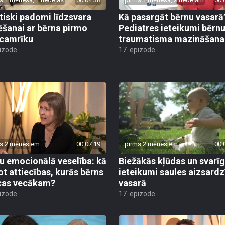
tiski padomi līdzsvara
Kā pasargāt bērnu vasarā
ēšanai ar bērna pirmo
Pediatres ieteikumi bērn
camrīku
traumatisma mazināšana
pizode
17. epizode
s 2 mēnešiem
00:07:19
pirms 2 mēnešiem
00:
u emocionālā veselība: kā
Biežākās kļūdas un svarī
ot attiecības, kurās bērns
ieteikumi saules aizsardz
cas vecākam?
vasarā
pizode
17. epizode