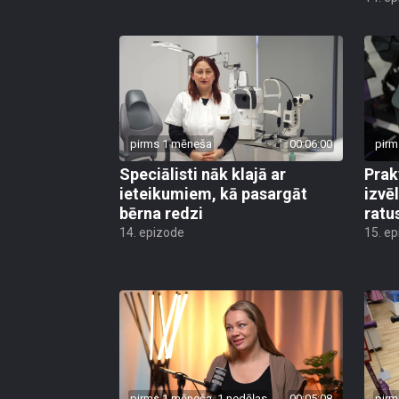
pirms 1 mēneša
00:06:00
pirm
Speciālisti nāk klajā ar
Prak
ieteikumiem, kā pasargāt
izvē
bērna redzi
ratu
14. epizode
15. e
pirms 1 mēneša, 1 nedēļas
00:05:08
pirm