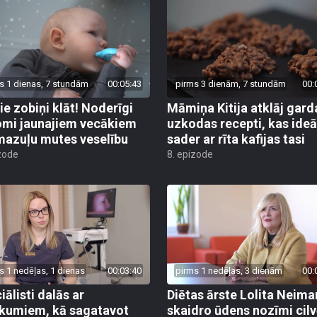
s 1 dienas, 7 stundām
00:05:43
pirms 3 dienām, 7 stundām
00:
ie zobiņi klāt! Noderīgi
Māmiņa Kitija atklāj gard
mi jaunajiem vecākiem
uzkodas recepti, kas ideā
mazuļu mutes veselību
sader ar rīta kafijas tasi
zode
8. epizode
s 1 nedēļas, 1 dienas
00:03:40
pirms 1 nedēļas, 3 dienām
00:
iālisti dalās ar
Diētas ārste Lolita Neim
ikumiem, kā sagatavot
skaidro ūdens nozīmi cil