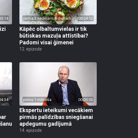
05:14
pirms 3 nedēļām, 4 dienām
00:04:12
izi
Kāpēc olbaltumvielas ir tik
būtiskas mazuļa attīstībai?
Padomi visai ģimenei
12. epizode
04:34
pirms 1 mēneša
00:05:00
Ekspertu ieteikumi vecākiem
par
pirmās palīdzības sniegšanai
mšanu
apdegumu gadījumā
14. epizode