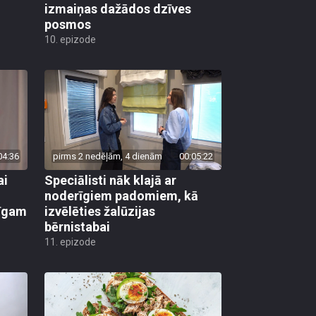
izmaiņas dažādos dzīves
posmos
10. epizode
04:36
pirms 2 nedēļām, 4 dienām
00:05:22
ai
Speciālisti nāk klajā ar
noderīgiem padomiem, kā
līgam
izvēlēties žalūzijas
bērnistabai
11. epizode