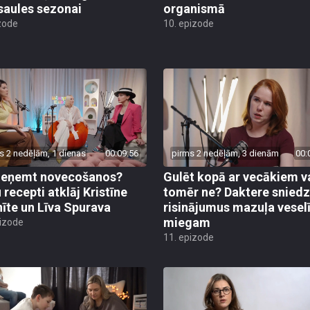
saules sezonai
organismā
zode
10. epizode
s 2 nedēļām, 1 dienas
00:09:56
pirms 2 nedēļām, 3 dienām
00:
ieņemt novecošanos?
Gulēt kopā ar vecākiem v
 recepti atklāj Kristīne
tomēr ne? Daktere sniedz
nīte un Līva Spurava
risinājumus mazuļa vese
miegam
pizode
11. epizode