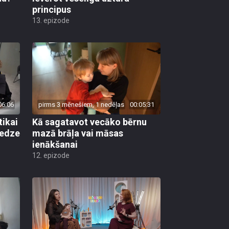
principus
13. epizode
06:06
pirms 3 mēnešiem, 1 nedēļas
00:05:31
tikai
Kā sagatavot vecāko bērnu
redze
mazā brāļa vai māsas
ienākšanai
12. epizode