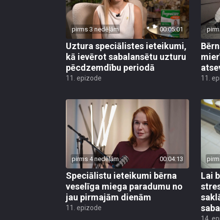
pirms 3 nedēļām
00:05:01
pirm
Uztura speciālistes ieteikumi,
Bērn
kā ievērot sabalansētu uzturu
mier
pēcdzemdību periodā
atse
11. epizode
11. e
pirms 4 nedēļām
00:04:13
pirm
Speciālistu ieteikumi bērna
Lai 
veselīga miega paradumu no
stre
jau pirmajām dienām
sakl
saba
11. epizode
14. e