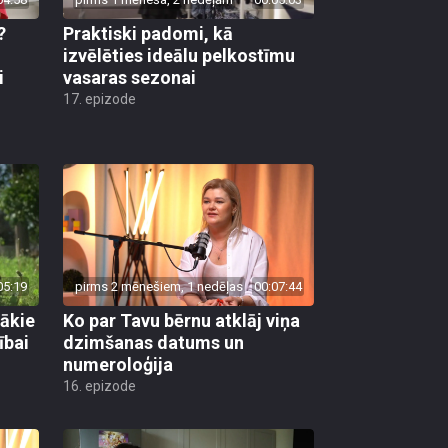
?
Praktiski padomi, kā
u
izvēlēties ideālu pelkostīmu
i
vasaras sezonai
17. epizode
05:19
pirms 2 mēnešiem, 1 nedēļas
00:07:44
gākie
Ko par Tavu bērnu atklāj viņa
ībai
dzimšanas datums un
numeroloģija
16. epizode