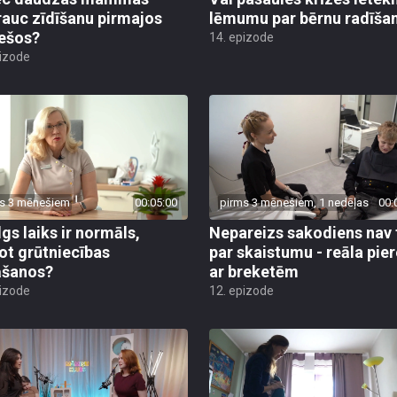
rauc zīdīšanu pirmajos
lēmumu par bērnu radīša
ešos?
14. epizode
pizode
s 3 mēnešiem
00:05:00
pirms 3 mēnešiem, 1 nedēļas
00:
lgs laiks ir normāls,
Nepareizs sakodiens nav 
ot grūtniecības
par skaistumu - reāla pie
āšanos?
ar breketēm
pizode
12. epizode