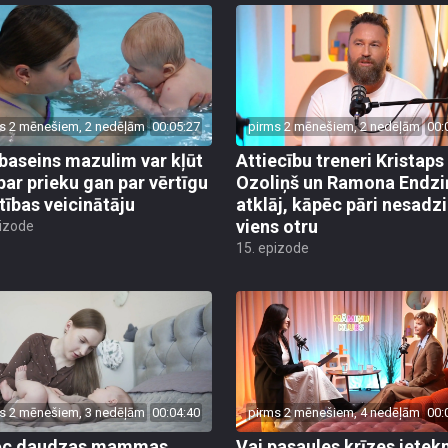
s 2 mēnešiem, 2 nedēļām
00:05:27
pirms 2 mēnešiem, 2 nedēļām
00:
baseins mazulim var kļūt
Attiecību treneri Kristaps
par prieku gan par vērtīgu
Ozoliņš un Ramona Endzi
stības veicinātāju
atklāj, kāpēc pāri nesadz
viens otru
pizode
15. epizode
s 2 mēnešiem, 3 nedēļām
00:04:40
pirms 2 mēnešiem, 4 nedēļām
00:
ēc daudzas mammas
Vai pasaules krīzes iete