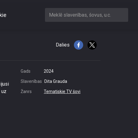
kie
Meklē slavenības, šovus, u.c.
zimumu
Dalies
Gads
2024
Slavenības
Dita Grauda
ijusi
 uz
Žanrs
Tematiskie TV šovi