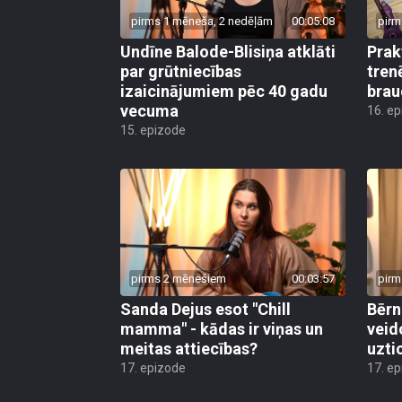
pirms 1 mēneša, 2 nedēļām
00:05:08
pirm
Undīne Balode-Blisiņa atklāti
Prak
par grūtniecības
tren
izaicinājumiem pēc 40 gadu
brau
vecuma
16. e
15. epizode
pirms 2 mēnešiem
00:03:57
pirm
Sanda Dejus esot "Chill
Bērn
mamma" - kādas ir viņas un
veid
meitas attiecības?
uzti
17. epizode
17. e