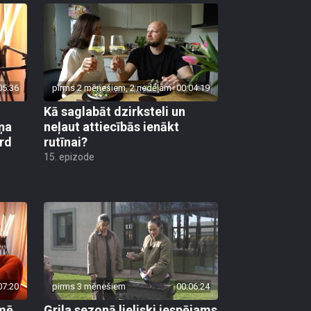
05:36
pirms 2 mēnešiem, 2 nedēļām
00:04:19
Kā saglabāt dzirksteli un
ņa
neļaut attiecībās ienākt
ird
rutīnai?
15. epizode
07:20
pirms 3 mēnešiem
00:06:24
kmē
Grila sezonā lieliski iespējams