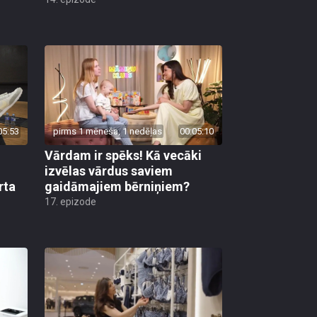
05:53
pirms 1 mēneša, 1 nedēļas
00:05:10
Vārdam ir spēks! Kā vecāki
izvēlas vārdus saviem
rta
gaidāmajiem bērniņiem?
17. epizode