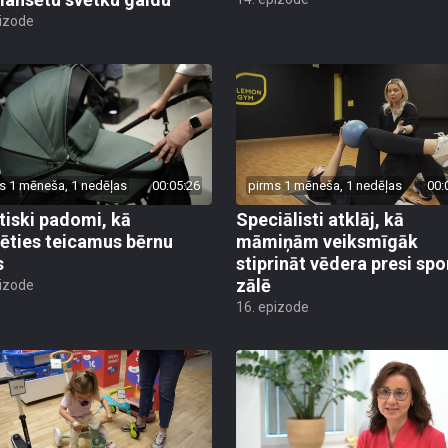
pizode
s 1 mēneša, 1 nedēļas
00:05:26
pirms 1 mēneša, 1 nedēļas
00:
tiski padomi, kā
Speciālisti atklāj, kā
lēties teicamus bērnu
māmiņām veiksmīgāk
s
stiprināt vēdera presi spo
zālē
pizode
16. epizode