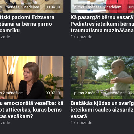
s 1 mēneša, 2 nedēļām
00:04:38
pirms 1 mēneša, 2 nedēļām
00:
tiski padomi līdzsvara
Kā pasargāt bērnu vasarā
ēšanai ar bērna pirmo
Pediatres ieteikumi bērn
camrīku
traumatisma mazināšana
pizode
17. epizode
s 2 mēnešiem
00:07:19
pirms 2 mēnešiem, 1 nedēļas
00:
u emocionālā veselība: kā
Biežākās kļūdas un svarī
ot attiecības, kurās bērns
ieteikumi saules aizsardz
cas vecākam?
vasarā
pizode
17. epizode