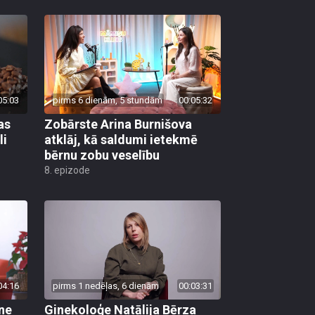
05:03
pirms 6 dienām, 5 stundām
00:05:32
as
Zobārste Arina Burnišova
li
atklāj, kā saldumi ietekmē
bērnu zobu veselību
8. epizode
04:16
pirms 1 nedēļas, 6 dienām
00:03:31
ane
Ginekoloģe Natālija Bērza