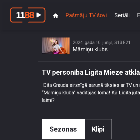
Pašmāju TV šovi
Seriāli
F
TV pe
2024. gada 10. jūnijs, S13 E21
Māmiņu klubs
TV personība Ligita Mieze atkl
Dita Grauda sirsnīgā sarunā tiksies ar TV un r
“Māmiņu kluba” vadītājas lomā! Kā Ligita jūt
laimi?
Sezonas
Klipi