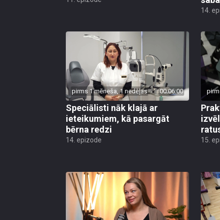
14. e
pirms 1 mēneša, 1 nedēļas
00:06:00
pirm
Speciālisti nāk klajā ar
Prak
ieteikumiem, kā pasargāt
izvē
bērna redzi
ratu
14. epizode
15. e