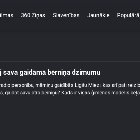
ilmas
360 Ziņas
Slavenības
Jaunākie
Populārā
rsonība Ligita Mieze atklāj sava gaidāmā bērniņa d
āj sava gaidāmā bērniņa dzimumu
adio personību, māmiņu gaidībās Ligitu Miezi, kas arī pati reiz b
as, gaidot savu otro bērniņu? Kāds ir viņas ģimenes modelis ceļā