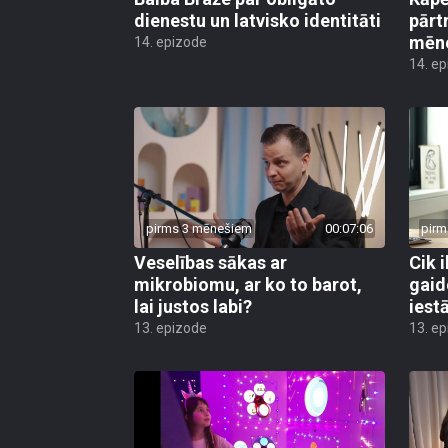
dienestu un latvisko identitāti
pārt
mēn
14. epizode
14. e
pirms 3 mēnešiem
00:07:06
pirm
Veselības sākas ar
Cik i
mikrobiomu, ar ko to barot,
gaid
lai justos labi?
iest
13. epizode
13. e