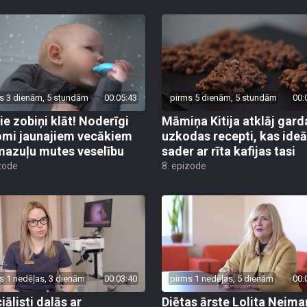
s 3 dienām, 5 stundām
00:05:43
pirms 5 dienām, 5 stundām
00:
ie zobiņi klāt! Noderīgi
Māmiņa Kitija atklāj gard
mi jaunajiem vecākiem
uzkodas recepti, kas ideā
mazuļu mutes veselību
sader ar rīta kafijas tasi
zode
8. epizode
s 1 nedēļas, 3 dienām
00:03:40
pirms 1 nedēļas, 5 dienām
00:
iālisti dalās ar
Diētas ārste Lolita Neim