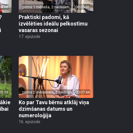
04:58
pirms 1 mēneša, 2 nedēļām
00:05:03
?
Praktiski padomi, kā
u
izvēlēties ideālu pelkostīmu
i
vasaras sezonai
17. epizode
05:19
pirms 2 mēnešiem, 1 nedēļas
00:07:44
gākie
Ko par Tavu bērnu atklāj viņa
ībai
dzimšanas datums un
numeroloģija
16. epizode