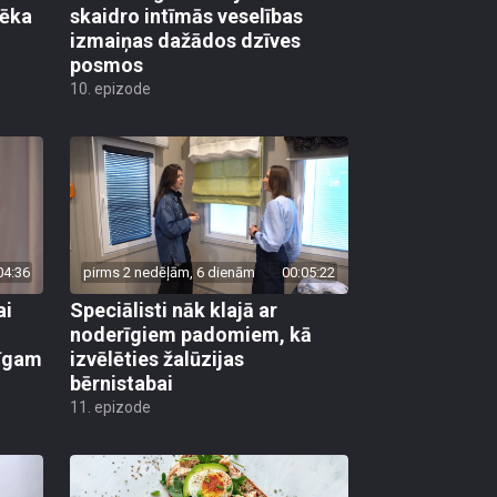
vēka
skaidro intīmās veselības
izmaiņas dažādos dzīves
posmos
10. epizode
04:36
pirms 2 nedēļām, 6 dienām
00:05:22
ai
Speciālisti nāk klajā ar
noderīgiem padomiem, kā
līgam
izvēlēties žalūzijas
bērnistabai
11. epizode