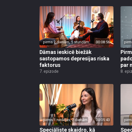
pirms 2 dienām, 5 stundām
00:08:56
pirm
Dāmas ieskicē biežāk
Pirm
sastopamos depresijas riska
pado
faktorus
par 
7. epizode
8. epi
pirms 1 nedēļas, 2 dienām
00:05:43
pirm
Speciāliste skaidro, kā
Spec