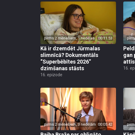
pirms 2 mēnešiem, 1 nedēļas
00:11:53
pirm
Kā ir dzemdēt Jūrmalas
Peld
slimnīcā? Dokumentāls
gan 
“Superbēbītes 2026”
attī
dzimšanas stāsts
16. e
16. epizode
pirms 2 mēnešiem, 3 nedēļām
00:05:42
pirm
Baiba Braže par obligāto
Kāp