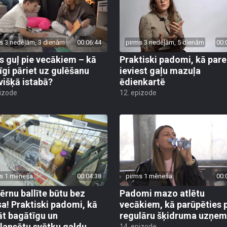
s 3 nedēļām, 3 dienām
00:06:44
pirms 3 nedēļām, 5 dienām
00:
s guļ pie vecākiem – kā
Praktiski padomi, kā pare
īgi pāriet uz gulēšanu
ieviest gaļu mazuļa
višķā istabā?
ēdienkartē
pizode
12. epizode
s 1 mēneša
00:04:38
pirms 1 mēneša
00:
bērnu ballīte būtu bez
Padomi mazo atlētu
sa! Praktiski padomi, kā
vecākiem, kā parūpēties 
āt bagātīgu un
regulāru šķidruma uzņe
lansētu svētku galdu
14. epizode