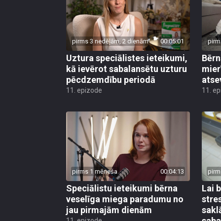
pirms 3 nedēļām, 2 dienām
00:05:01
pirm
Uztura speciālistes ieteikumi,
Bērn
kā ievērot sabalansētu uzturu
mier
pēcdzemdību periodā
atse
11. epizode
11. e
pirms 1 mēneša
00:04:13
pirm
Speciālistu ieteikumi bērna
Lai 
veselīga miega paradumu no
stre
jau pirmajām dienām
sakl
saba
11. epizode