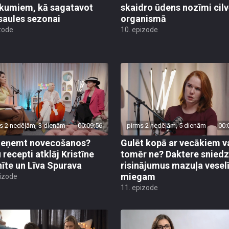
ikumiem, kā sagatavot
skaidro ūdens nozīmi cil
saules sezonai
organismā
zode
10. epizode
s 2 nedēļām, 3 dienām
00:09:56
pirms 2 nedēļām, 5 dienām
00:
ieņemt novecošanos?
Gulēt kopā ar vecākiem v
 recepti atklāj Kristīne
tomēr ne? Daktere sniedz
nīte un Līva Spurava
risinājumus mazuļa vese
miegam
pizode
11. epizode