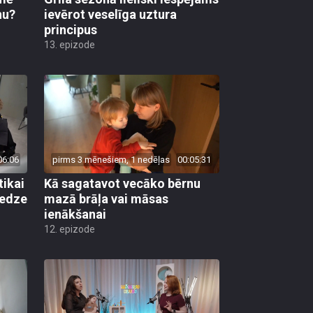
nu?
ievērot veselīga uztura
principus
13. epizode
06:06
pirms 3 mēnešiem, 1 nedēļas
00:05:31
tikai
Kā sagatavot vecāko bērnu
redze
mazā brāļa vai māsas
ienākšanai
12. epizode