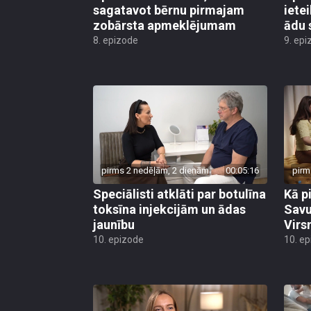
sagatavot bērnu pirmajam
iete
zobārsta apmeklējumam
ādu 
8. epizode
9. epi
pirms 2 nedēļām, 2 dienām
00:05:16
pirm
Speciālisti atklāti par botulīna
Kā p
toksīna injekcijām un ādas
Savu
jaunību
Virs
10. epizode
10. e