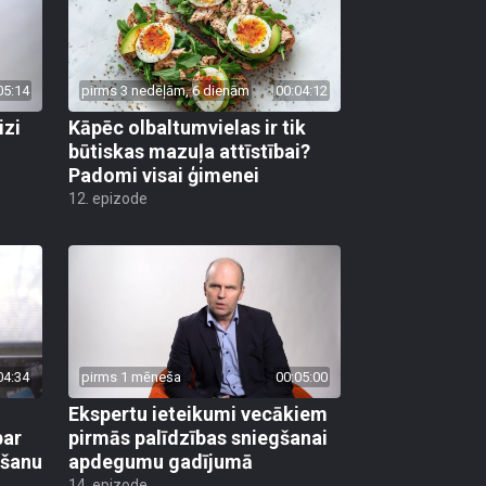
05:14
pirms 3 nedēļām, 6 dienām
00:04:12
izi
Kāpēc olbaltumvielas ir tik
būtiskas mazuļa attīstībai?
Padomi visai ģimenei
12. epizode
04:34
pirms 1 mēneša
00:05:00
Ekspertu ieteikumi vecākiem
par
pirmās palīdzības sniegšanai
mšanu
apdegumu gadījumā
14. epizode