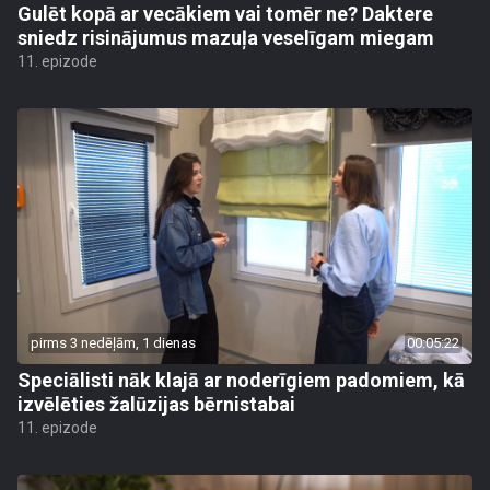
Gulēt kopā ar vecākiem vai tomēr ne? Daktere
sniedz risinājumus mazuļa veselīgam miegam
11. epizode
pirms 3 nedēļām, 1 dienas
00:05:22
Speciālisti nāk klajā ar noderīgiem padomiem, kā
izvēlēties žalūzijas bērnistabai
11. epizode