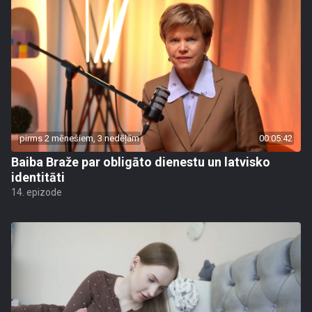
pirms 2 mēnešiem, 3 nedēļām
00:05:42
Baiba Braže par obligāto dienestu un latvisko
identitāti
14. epizode