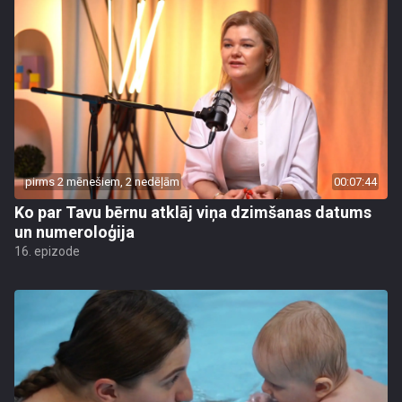
pirms 2 mēnešiem, 2 nedēļām
00:07:44
Ko par Tavu bērnu atklāj viņa dzimšanas datums
un numeroloģija
16. epizode