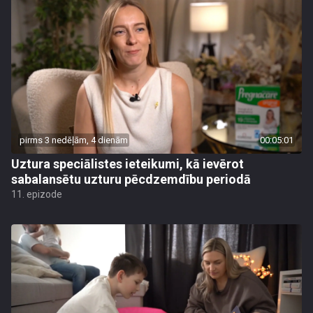
pirms 3 nedēļām, 4 dienām
00:05:01
Uztura speciālistes ieteikumi, kā ievērot
sabalansētu uzturu pēcdzemdību periodā
11. epizode