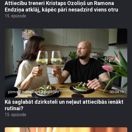
Attiecību treneri Kristaps Ozoliņš un Ramona
Endziņa atklāj, kāpēc pāri nesadzird viens otru
15. epizode
pirms 2 mēnešiem, 3 nedēļām
00:04:19
Kā saglabāt dzirksteli un neļaut attiecībās ienākt
rutīnai?
15. epizode