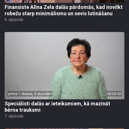
Finansiste Alīna Zela dalās pārdomās, kad novilkt
robežu starp minimālismu un sevis lutināšanu
6. epizode
pirms 1 dienas, 6 stundām
00:05:30
Speciālisti dalās ar ieteikumiem, kā mazināt
bērna trauksmi
7. epizode