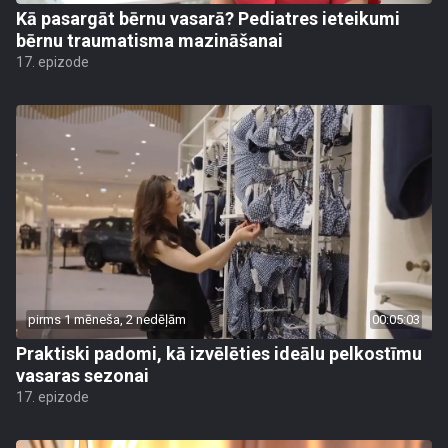
Kā pasargāt bērnu vasarā? Pediatres ieteikumi
bērnu traumatisma mazināšanai
17. epizode
pirms 1 mēneša, 2 nedēļām
00:05:03
Praktiski padomi, kā izvēlēties ideālu pelkostīmu
vasaras sezonai
17. epizode