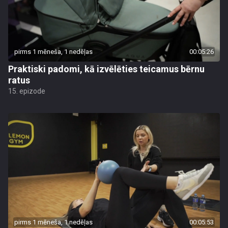
pirms 1 mēneša, 1 nedēļas
00:05:26
Praktiski padomi, kā izvēlēties teicamus bērnu
ratus
15. epizode
pirms 1 mēneša, 1 nedēļas
00:05:53