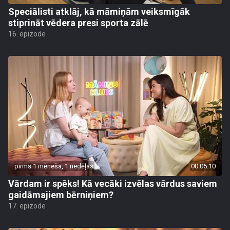
Speciālisti atklāj, kā māmiņām veiksmīgāk
stiprināt vēdera presi sporta zālē
16. epizode
pirms 1 mēneša, 1 nedēļas
00:05:10
Vārdam ir spēks! Kā vecāki izvēlas vārdus saviem
gaidāmajiem bērniņiem?
17. epizode