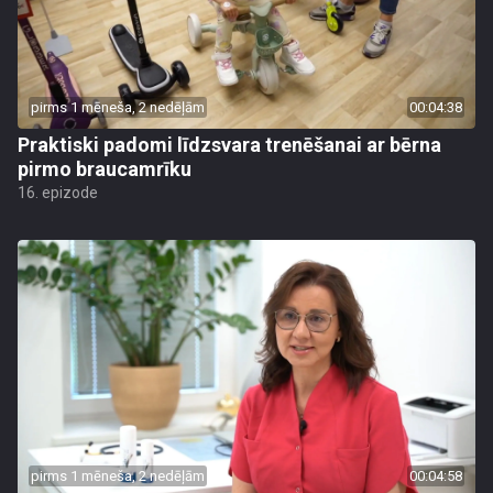
pirms 1 mēneša, 2 nedēļām
00:04:38
Praktiski padomi līdzsvara trenēšanai ar bērna
pirmo braucamrīku
16. epizode
pirms 1 mēneša, 2 nedēļām
00:04:58