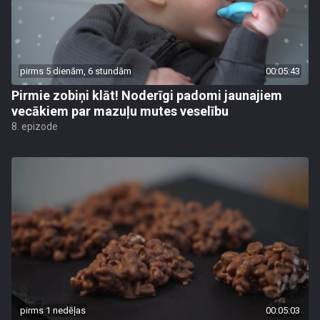
pirms 5 dienām, 6 stundām
00:05:43
Pirmie zobiņi klāt! Noderīgi padomi jaunajiem
vecākiem par mazuļu mutes veselību
8. epizode
pirms 1 nedēļas
00:05:03