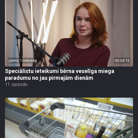
pirms 1 mēneša
00:04:13
Speciālistu ieteikumi bērna veselīga miega
paradumu no jau pirmajām dienām
11. epizode