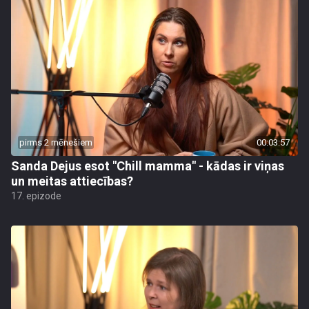
pirms 2 mēnešiem
00:03:57
Sanda Dejus esot "Chill mamma" - kādas ir viņas
un meitas attiecības?
17. epizode