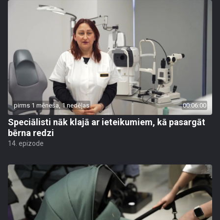
pirms 1 mēneša, 1 nedēļas
00:06:00
Speciālisti nāk klajā ar ieteikumiem, kā pasargāt
bērna redzi
14. epizode