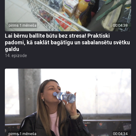
pirms 1 mēneša
00:04:38
Lai bērnu ballīte būtu bez stresa! Praktiski
padomi, kā saklāt bagātīgu un sabalansētu svētku
galdu
14. epizode
pirms 1 mēneša
00:04:34