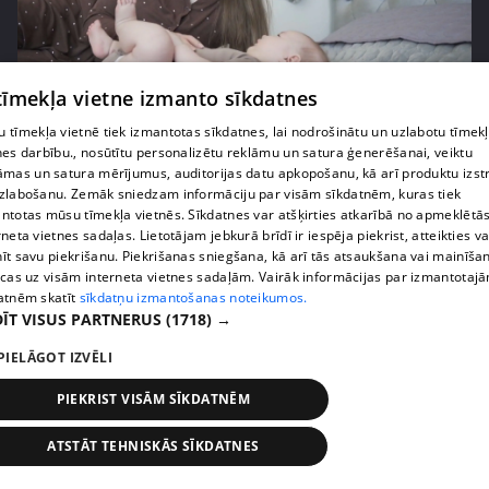
 tīmekļa vietne izmanto sīkdatnes
pirms 2 mēnešiem, 4 nedēļām
00:04:40
Kāpēc daudzas mammas pārtrauc zīdīšanu
 tīmekļa vietnē tiek izmantotas sīkdatnes, lai nodrošinātu un uzlabotu tīmek
nes darbību., nosūtītu personalizētu reklāmu un satura ģenerēšanai, veiktu
pirmajos mēnešos?
āmas un satura mērījumus, auditorijas datu apkopošanu, kā arī produktu izst
14. epizode
zlabošanu. Zemāk sniedzam informāciju par visām sīkdatnēm, kuras tiek
ntotas mūsu tīmekļa vietnēs. Sīkdatnes var atšķirties atkarībā no apmeklētā
rneta vietnes sadaļas. Lietotājam jebkurā brīdī ir iespēja piekrist, atteikties va
īt savu piekrišanu. Piekrišanas sniegšana, kā arī tās atsaukšana vai mainīša
ecas uz visām interneta vietnes sadaļām. Vairāk informācijas par izmantotaj
atnēm skatīt
sīkdatņu izmantošanas noteikumos.
ĪT VISUS PARTNERUS
(1718) →
PIELĀGOT IZVĒLI
PIEKRIST VISĀM SĪKDATNĒM
ATSTĀT TEHNISKĀS SĪKDATNES
pirms 3 mēnešiem
00:07:20