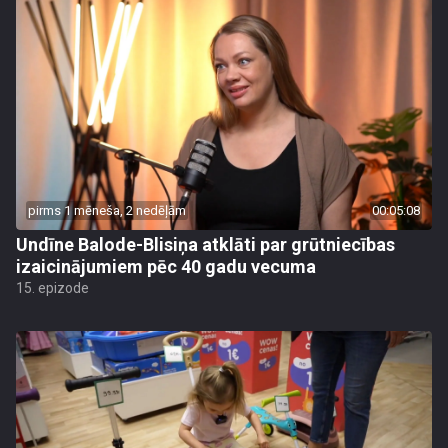
pirms 1 mēneša, 2 nedēļām
00:05:08
Undīne Balode-Blisiņa atklāti par grūtniecības
izaicinājumiem pēc 40 gadu vecuma
15. epizode