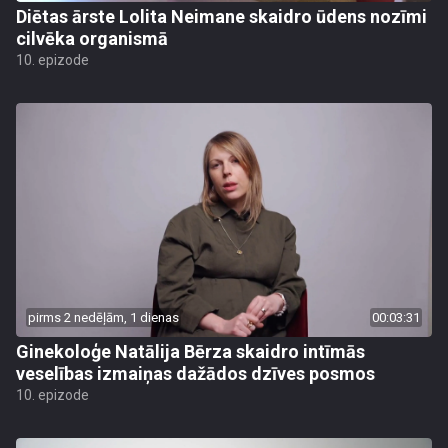
Diētas ārste Lolita Neimane skaidro ūdens nozīmi
cilvēka organismā
10. epizode
pirms 2 nedēļām, 1 dienas
00:03:31
Ginekoloģe Natālija Bērza skaidro intīmās
veselības izmaiņas dažādos dzīves posmos
10. epizode