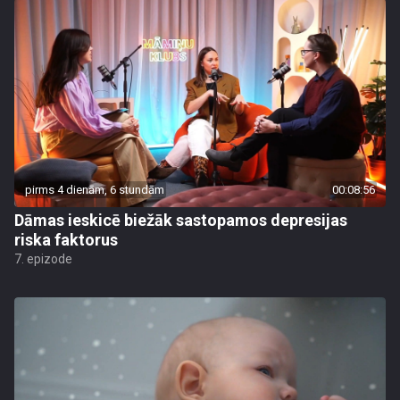
pirms 4 dienām, 6 stundām
00:08:56
Dāmas ieskicē biežāk sastopamos depresijas
riska faktorus
7. epizode