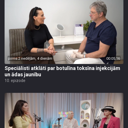
pirms 2 nedēļām, 4 dienām
00:05:16
Speciālisti atklāti par botulīna toksīna injekcijām
un ādas jaunību
10. epizode