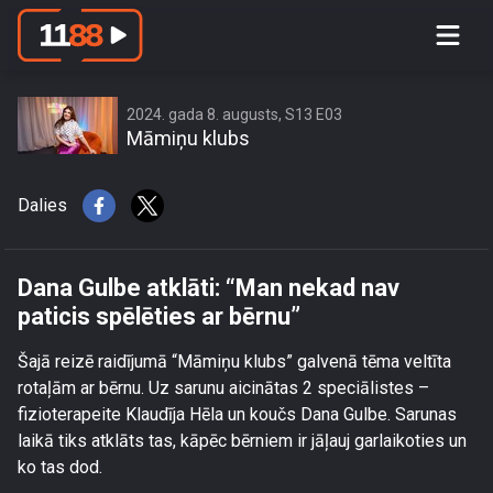
Dana Gulbe atklāti: “Man nekad nav
paticis spēlēties ar bērnu”
2024. gada 8. augusts, S13 E03
Māmiņu klubs
Dalies
Dana Gulbe atklāti: “Man nekad nav
paticis spēlēties ar bērnu”
Šajā reizē raidījumā “Māmiņu klubs” galvenā tēma veltīta
rotaļām ar bērnu. Uz sarunu aicinātas 2 speciālistes –
fizioterapeite Klaudīja Hēla un koučs Dana Gulbe. Sarunas
laikā tiks atklāts tas, kāpēc bērniem ir jāļauj garlaikoties un
ko tas dod.