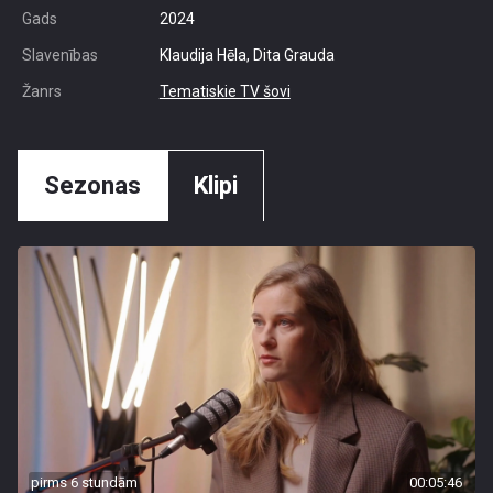
Gads
2024
Slavenības
Klaudija Hēla, Dita Grauda
Žanrs
Tematiskie TV šovi
Sezonas
Klipi
pirms 6 stundām
00:05:46