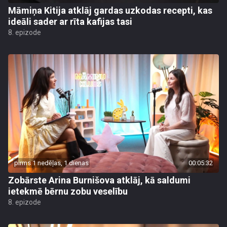
Māmiņa Kitija atklāj gardas uzkodas recepti, kas
ideāli sader ar rīta kafijas tasi
8. epizode
pirms 1 nedēļas, 1 dienas
00:05:32
Zobārste Arina Burnišova atklāj, kā saldumi
ietekmē bērnu zobu veselību
8. epizode