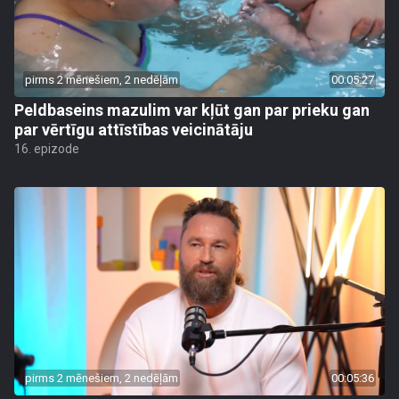
pirms 2 mēnešiem, 2 nedēļām
00:05:27
Peldbaseins mazulim var kļūt gan par prieku gan
par vērtīgu attīstības veicinātāju
16. epizode
pirms 2 mēnešiem, 2 nedēļām
00:05:36