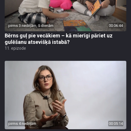
pirms 3 nedēļām, 5 dienām
00:06:44
Bērns guļ pie vecākiem – kā mierīgi pāriet uz
gulēšanu atsevišķā istabā?
11. epizode
pirms 4 nedēļām
00:05:14