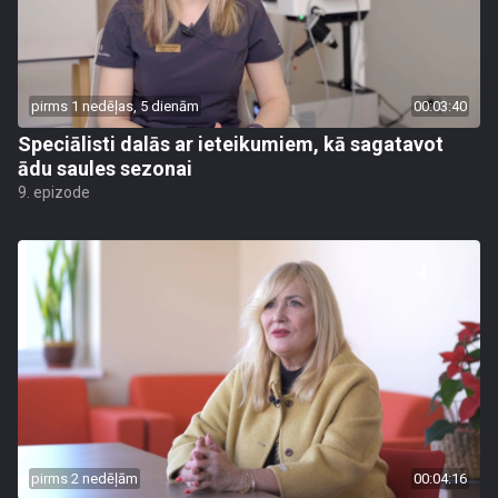
pirms 1 nedēļas, 5 dienām
00:03:40
Speciālisti dalās ar ieteikumiem, kā sagatavot
ādu saules sezonai
9. epizode
pirms 2 nedēļām
00:04:16