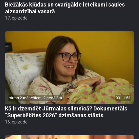
Biežākās kļūdas un svarīgākie ieteikumi saules
aizsardzībai vasarā
17. epizode
pirms 2 mēnešiem, 2 nedēļām
00:11:53
Kā ir dzemdēt Jūrmalas slimnīcā? Dokumentāls
“Superbēbītes 2026” dzimšanas stāsts
16. epizode