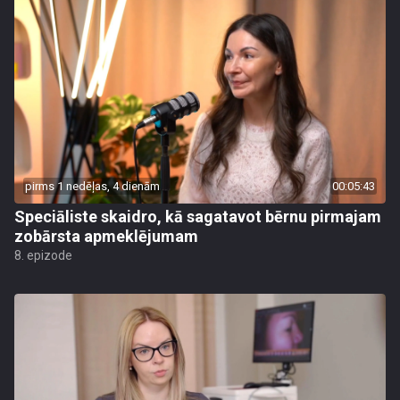
pirms 1 nedēļas, 4 dienām
00:05:43
Speciāliste skaidro, kā sagatavot bērnu pirmajam
zobārsta apmeklējumam
8. epizode