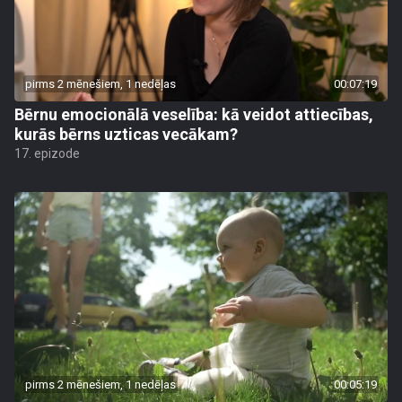
pirms 2 mēnešiem, 1 nedēļas
00:07:19
Bērnu emocionālā veselība: kā veidot attiecības,
kurās bērns uzticas vecākam?
17. epizode
pirms 2 mēnešiem, 1 nedēļas
00:05:19