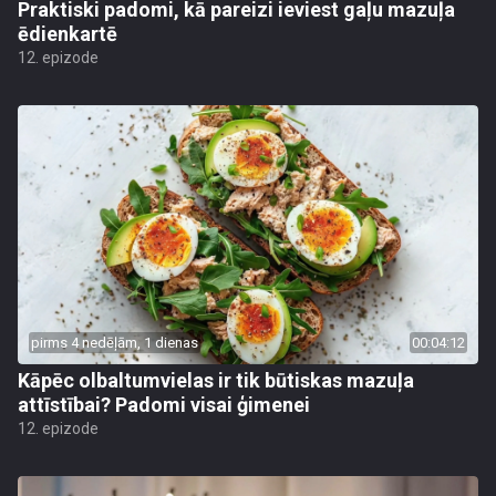
Praktiski padomi, kā pareizi ieviest gaļu mazuļa
ēdienkartē
12. epizode
pirms 4 nedēļām, 1 dienas
00:04:12
Kāpēc olbaltumvielas ir tik būtiskas mazuļa
attīstībai? Padomi visai ģimenei
12. epizode