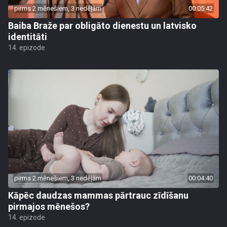
pirms 2 mēnešiem, 3 nedēļām
00:05:42
Baiba Braže par obligāto dienestu un latvisko
identitāti
14. epizode
pirms 2 mēnešiem, 3 nedēļām
00:04:40
Kāpēc daudzas mammas pārtrauc zīdīšanu
pirmajos mēnešos?
14. epizode