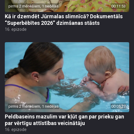
pirms 2 mēnešiem, 1 nedēļas
00:11:53
Kā ir dzemdēt Jūrmalas slimnīcā? Dokumentāls
“Superbēbītes 2026” dzimšanas stāsts
16. epizode
pirms 2 mēnešiem, 1 nedēļas
00:05:27
Peldbaseins mazulim var kļūt gan par prieku gan
par vērtīgu attīstības veicinātāju
16. epizode