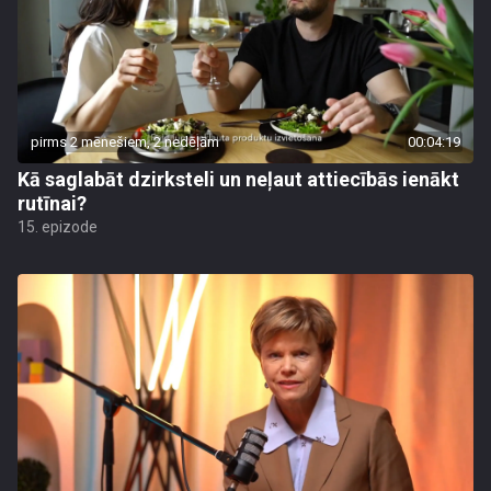
pirms 2 mēnešiem, 2 nedēļām
00:04:19
Kā saglabāt dzirksteli un neļaut attiecībās ienākt
rutīnai?
15. epizode