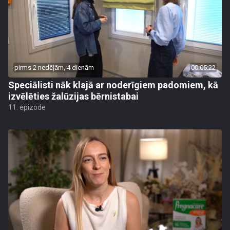
pirms 2 nedēļām, 4 dienām
00:05:22
Speciālisti nāk klajā ar noderīgiem padomiem, kā
izvēlēties žalūzijas bērnistabai
11. epizode