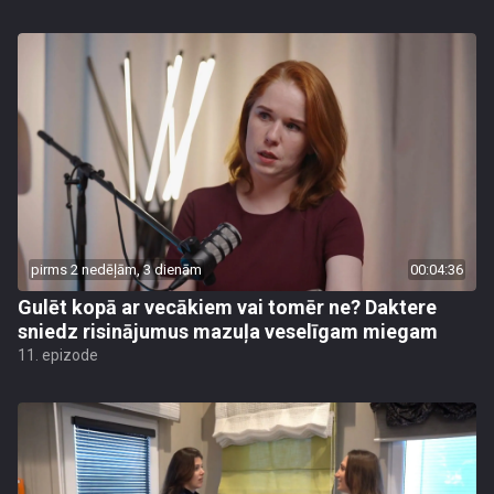
pirms 2 nedēļām, 3 dienām
00:04:36
Gulēt kopā ar vecākiem vai tomēr ne? Daktere
sniedz risinājumus mazuļa veselīgam miegam
11. epizode