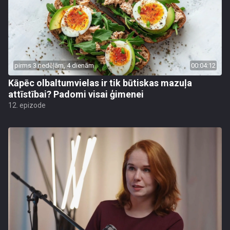
pirms 3 nedēļām, 4 dienām
00:04:12
Kāpēc olbaltumvielas ir tik būtiskas mazuļa
attīstībai? Padomi visai ģimenei
12. epizode