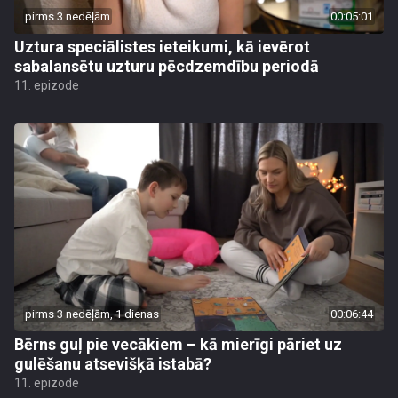
pirms 3 nedēļām
00:05:01
Uztura speciālistes ieteikumi, kā ievērot
sabalansētu uzturu pēcdzemdību periodā
11. epizode
pirms 3 nedēļām, 1 dienas
00:06:44
Bērns guļ pie vecākiem – kā mierīgi pāriet uz
gulēšanu atsevišķā istabā?
11. epizode