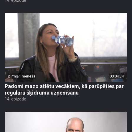
14. epizode
pirms 1 mēneša
00:04:34
Padomi mazo atlētu vecākiem, kā parūpēties par
regulāru šķidruma uzņemšanu
14. epizode