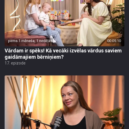
pirms 1 mēneša, 1 nedēļas
00:05:10
Vārdam ir spēks! Kā vecāki izvēlas vārdus saviem
gaidāmajiem bērniņiem?
17. epizode