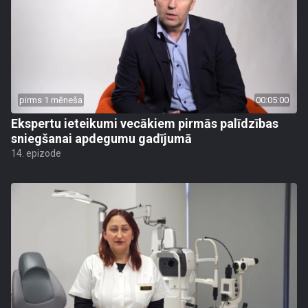
pirms 1 mēneša
00:05:00
Ekspertu ieteikumi vecākiem pirmās palīdzības
sniegšanai apdegumu gadījumā
14. epizode