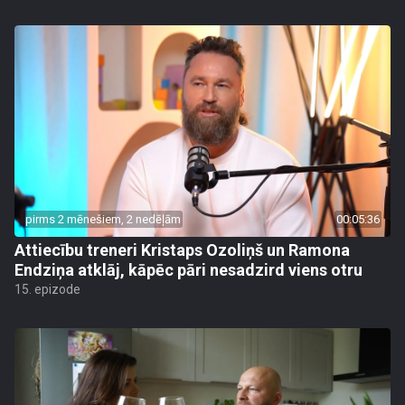
pirms 2 mēnešiem, 2 nedēļām
00:05:36
Attiecību treneri Kristaps Ozoliņš un Ramona
Endziņa atklāj, kāpēc pāri nesadzird viens otru
15. epizode