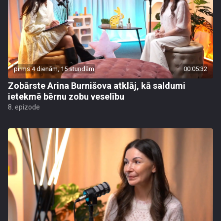
pirms 4 dienām, 15 stundām
00:05:32
Zobārste Arina Burnišova atklāj, kā saldumi
ietekmē bērnu zobu veselību
8. epizode