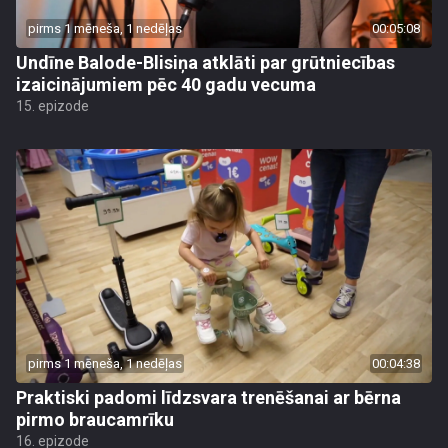
pirms 1 mēneša, 1 nedēļas
00:05:08
Undīne Balode-Blisiņa atklāti par grūtniecības
izaicinājumiem pēc 40 gadu vecuma
15. epizode
pirms 1 mēneša, 1 nedēļas
00:04:38
Praktiski padomi līdzsvara trenēšanai ar bērna
pirmo braucamrīku
16. epizode