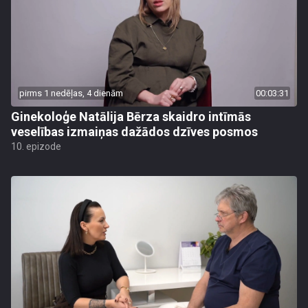
pirms 1 nedēļas, 4 dienām
00:03:31
Ginekoloģe Natālija Bērza skaidro intīmās
veselības izmaiņas dažādos dzīves posmos
10. epizode