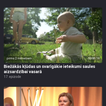
pirms 2 mēnešiem
00:05:19
Biežākās kļūdas un svarīgākie ieteikumi saules
aizsardzībai vasarā
17. epizode