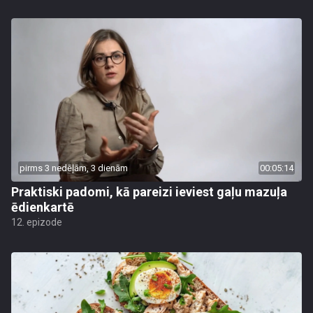
pirms 3 nedēļām, 3 dienām
00:05:14
Praktiski padomi, kā pareizi ieviest gaļu mazuļa
ēdienkartē
12. epizode