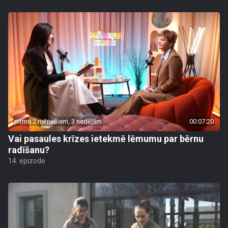
pirms 2 mēnešiem, 3 nedēļām
00:07:20
Vai pasaules krīzes ietekmē lēmumu par bērnu
radīšanu?
14. epizode