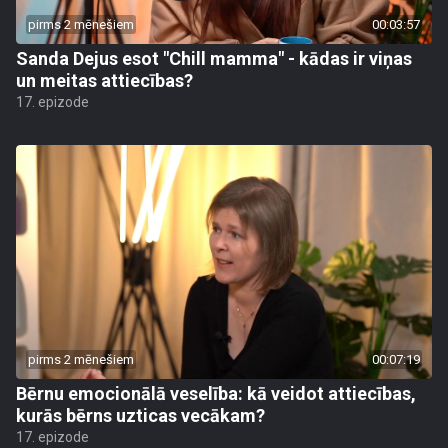
pirms 2 mēnešiem
00:03:57
Sanda Dejus esot "Chill mamma" - kādas ir viņas
un meitas attiecības?
17. epizode
pirms 2 mēnešiem
00:07:19
Bērnu emocionālā veselība: kā veidot attiecības,
kurās bērns uzticas vecākam?
17. epizode