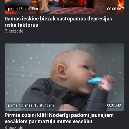
pirms 15 stundām
00:08:56
Dāmas ieskicē biežāk sastopamos depresijas
riska faktorus
7. epizode
pirms 1 dienas, 15 stundām
00:05:43
Pirmie zobiņi klāt! Noderīgi padomi jaunajiem
vecākiem par mazuļu mutes veselību
8. epizode