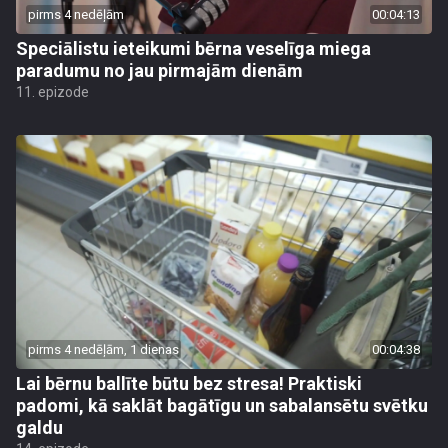
pirms 4 nedēļām
00:04:13
Speciālistu ieteikumi bērna veselīga miega
paradumu no jau pirmajām dienām
11. epizode
pirms 4 nedēļām, 1 dienas
00:04:38
Lai bērnu ballīte būtu bez stresa! Praktiski
padomi, kā saklāt bagātīgu un sabalansētu svētku
galdu