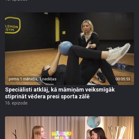
pirms 1 mēneša, 1 nedēļas
00:05:53
Speciālisti atklāj, kā māmiņām veiksmīgāk
stiprināt vēdera presi sporta zālē
16. epizode