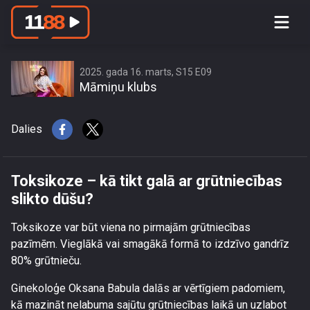
Toksikoze – kā tikt galā ar
grūtniecības slikto dūšu?
2025. gada 16. marts, S15 E09
Māmiņu klubs
Dalies
Toksikoze – kā tikt galā ar grūtniecības
slikto dūšu?
Toksikoze var būt viena no pirmajām grūtniecības
pazīmēm. Vieglākā vai smagākā formā to izdzīvo gandrīz
80% grūtnieču.
Ginekoloģe Oksana Babula dalās ar vērtīgiem padomiem,
kā mazināt nelabuma sajūtu grūtniecības laikā un uzlabot