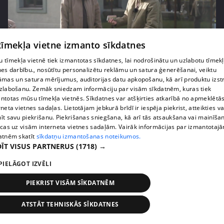
 tīmekļa vietne izmanto sīkdatnes
 tīmekļa vietnē tiek izmantotas sīkdatnes, lai nodrošinātu un uzlabotu tīmek
pirms 3 mēnešiem
00:06:24
nes darbību., nosūtītu personalizētu reklāmu un satura ģenerēšanai, veiktu
Grila sezonā lieliski iespējams ievērot veselīga
āmas un satura mērījumus, auditorijas datu apkopošanu, kā arī produktu izst
zlabošanu. Zemāk sniedzam informāciju par visām sīkdatnēm, kuras tiek
uztura principus
ntotas mūsu tīmekļa vietnēs. Sīkdatnes var atšķirties atkarībā no apmeklētā
13. epizode
rneta vietnes sadaļas. Lietotājam jebkurā brīdī ir iespēja piekrist, atteikties va
īt savu piekrišanu. Piekrišanas sniegšana, kā arī tās atsaukšana vai mainīša
ecas uz visām interneta vietnes sadaļām. Vairāk informācijas par izmantotaj
atnēm skatīt
sīkdatņu izmantošanas noteikumos.
ĪT VISUS PARTNERUS
(1718) →
PIELĀGOT IZVĒLI
PIEKRIST VISĀM SĪKDATNĒM
ATSTĀT TEHNISKĀS SĪKDATNES