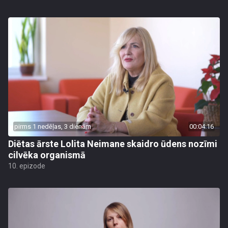
pirms 1 nedēļas, 3 dienām
00:04:16
Diētas ārste Lolita Neimane skaidro ūdens nozīmi
cilvēka organismā
10. epizode