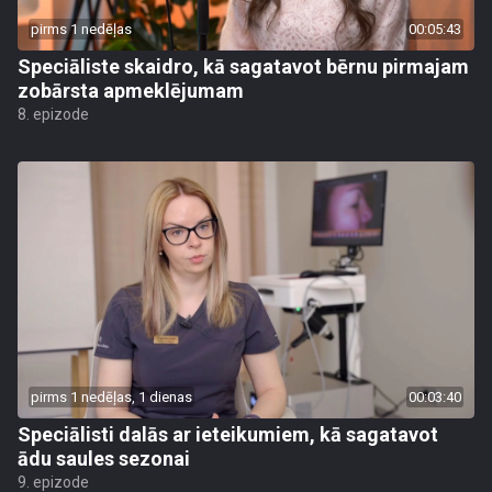
pirms 1 nedēļas
00:05:43
Speciāliste skaidro, kā sagatavot bērnu pirmajam
zobārsta apmeklējumam
8. epizode
pirms 1 nedēļas, 1 dienas
00:03:40
Speciālisti dalās ar ieteikumiem, kā sagatavot
ādu saules sezonai
9. epizode