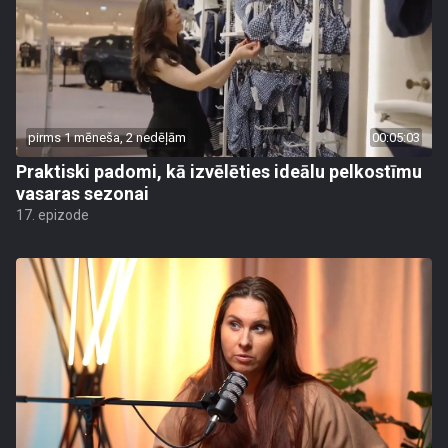
pirms 1 mēneša, 2 nedēļām
00:05:03
Praktiski padomi, kā izvēlēties ideālu pelkostīmu
vasaras sezonai
17. epizode