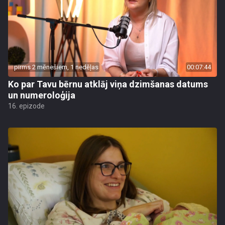
pirms 2 mēnešiem, 1 nedēļas
00:07:44
Ko par Tavu bērnu atklāj viņa dzimšanas datums
un numeroloģija
16. epizode