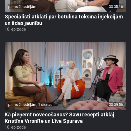
pirms 2 nedēļām
00:05:16
Speciālisti atklāti par botulīna toksīna injekcijām
un ādas jaunību
10. epizode
pirms 2 nedēļām, 1 dienas
00:09:56
Kā pieņemt novecošanos? Savu recepti atklāj
Kristīne Virsnīte un Līva Spurava
10. epizode