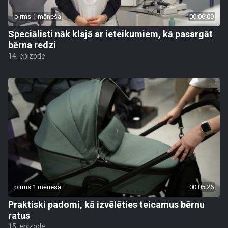
pirms 1 mēneša
00:06:00
Speciālisti nāk klajā ar ieteikumiem, kā pasargāt
bērna redzi
14. epizode
pirms 1 mēneša
00:05:26
Praktiski padomi, kā izvēlēties teicamus bērnu
ratus
15. epizode