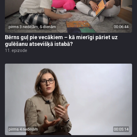
pirms 3 nedēļām, 5 dienām
00:06:44
Bērns guļ pie vecākiem – kā mierīgi pāriet uz
gulēšanu atsevišķā istabā?
11. epizode
pirms 4 nedēļām
00:05:14