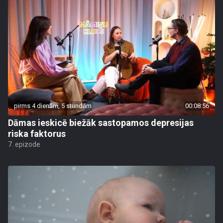
pirms 4 dienām, 5 stundām
00:08:56
Dāmas ieskicē biežāk sastopamos depresijas
riska faktorus
7. epizode