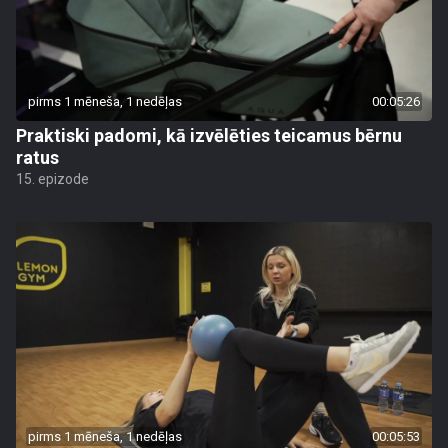
pirms 1 mēneša, 1 nedēļas
00:05:26
Praktiski padomi, kā izvēlēties teicamus bērnu
ratus
15. epizode
pirms 1 mēneša, 1 nedēļas
00:05:53