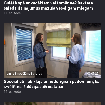
Gulēt kopā ar vecākiem vai tomēr ne? Daktere
sniedz risinājumus mazuļa veselīgam miegam
11. epizode
pirms 3 nedēļām, 1 dienas
00:05:22
Speciālisti nāk klajā ar noderīgiem padomiem, kā
izvēlēties žalūzijas bērnistabai
11. epizode