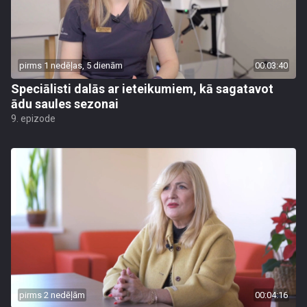
pirms 1 nedēļas, 5 dienām
00:03:40
Speciālisti dalās ar ieteikumiem, kā sagatavot
ādu saules sezonai
9. epizode
pirms 2 nedēļām
00:04:16