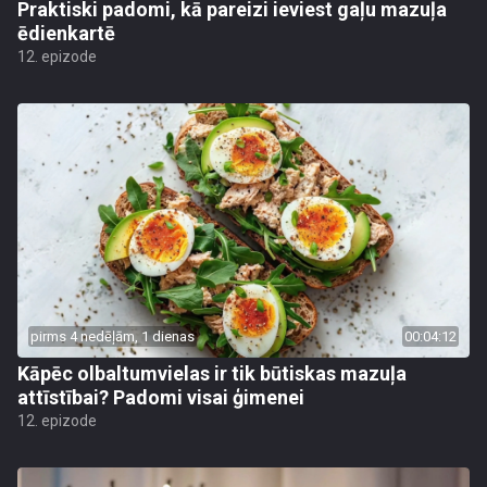
Praktiski padomi, kā pareizi ieviest gaļu mazuļa
ēdienkartē
12. epizode
pirms 4 nedēļām, 1 dienas
00:04:12
Kāpēc olbaltumvielas ir tik būtiskas mazuļa
attīstībai? Padomi visai ģimenei
12. epizode