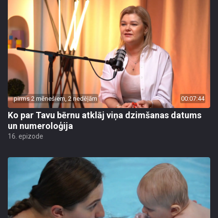
pirms 2 mēnešiem, 2 nedēļām
00:07:44
Ko par Tavu bērnu atklāj viņa dzimšanas datums
un numeroloģija
16. epizode