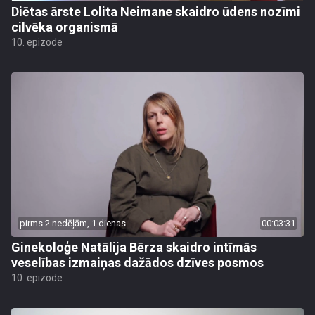
Diētas ārste Lolita Neimane skaidro ūdens nozīmi
cilvēka organismā
10. epizode
pirms 2 nedēļām, 1 dienas
00:03:31
Ginekoloģe Natālija Bērza skaidro intīmās
veselības izmaiņas dažādos dzīves posmos
10. epizode