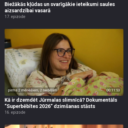
Biežākās kļūdas un svarīgākie ieteikumi saules
aizsardzībai vasarā
17. epizode
pirms 2 mēnešiem, 2 nedēļām
00:11:53
Kā ir dzemdēt Jūrmalas slimnīcā? Dokumentāls
“Superbēbītes 2026” dzimšanas stāsts
16. epizode