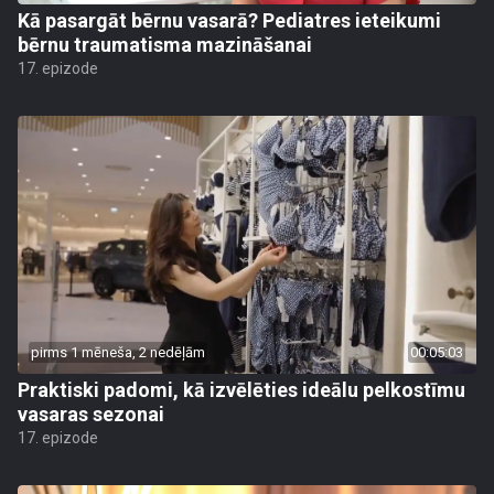
Kā pasargāt bērnu vasarā? Pediatres ieteikumi
bērnu traumatisma mazināšanai
17. epizode
pirms 1 mēneša, 2 nedēļām
00:05:03
Praktiski padomi, kā izvēlēties ideālu pelkostīmu
vasaras sezonai
17. epizode