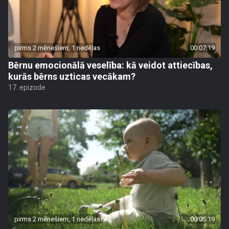
pirms 2 mēnešiem, 1 nedēļas
00:07:19
Bērnu emocionālā veselība: kā veidot attiecības,
kurās bērns uzticas vecākam?
17. epizode
pirms 2 mēnešiem, 1 nedēļas
00:05:19