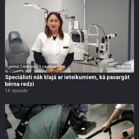
pirms 1 mēneša, 1 nedēļas
00:06:00
Speciālisti nāk klajā ar ieteikumiem, kā pasargāt
bērna redzi
14. epizode