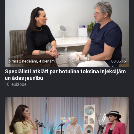
pirms 2 nedēļām, 4 dienām
00:05:16
Speciālisti atklāti par botulīna toksīna injekcijām
un ādas jaunību
10. epizode