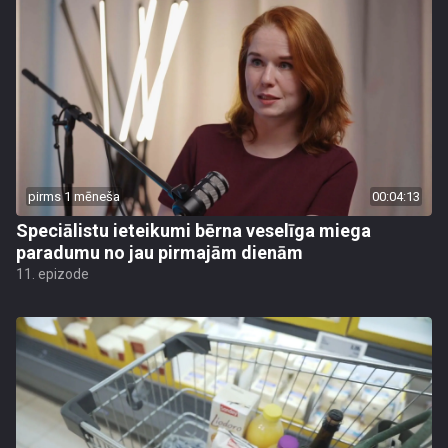
pirms 1 mēneša
00:04:13
Speciālistu ieteikumi bērna veselīga miega
paradumu no jau pirmajām dienām
11. epizode