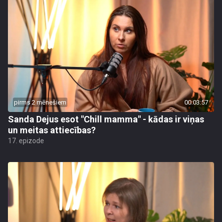
pirms 2 mēnešiem
00:03:57
Sanda Dejus esot "Chill mamma" - kādas ir viņas
un meitas attiecības?
17. epizode