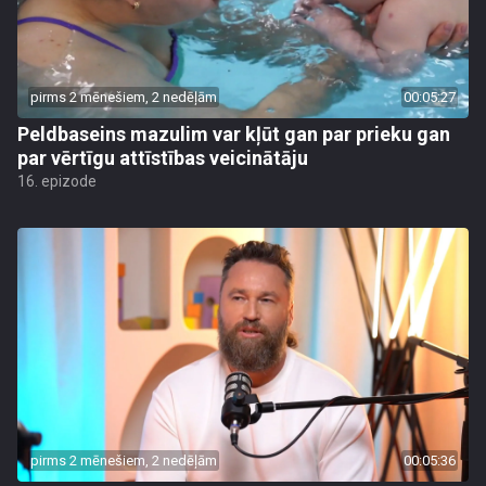
pirms 2 mēnešiem, 2 nedēļām
00:05:27
Peldbaseins mazulim var kļūt gan par prieku gan
par vērtīgu attīstības veicinātāju
16. epizode
pirms 2 mēnešiem, 2 nedēļām
00:05:36