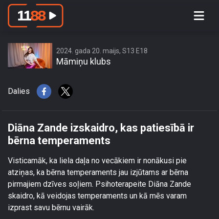
Diāna Zande izskaidro, kas patiesībā
ir bērna temperaments
2024. gada 20. maijs, S13 E18
Māmiņu klubs
Dalies
Diāna Zande izskaidro, kas patiesībā ir
bērna temperaments
Visticamāk, ka liela daļa no vecākiem ir nonākusi pie
atziņas, ka bērna temperaments jau izjūtams ar bērna
pirmajiem dzīves soļiem. Psihoterapeite Diāna Zande
skaidro, kā veidojas temperaments un kā mēs varam
izprast savu bērnu vairāk.