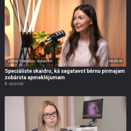
pirms 1 nedēļas, 4 dienām
00:05:43
Speciāliste skaidro, kā sagatavot bērnu pirmajam
zobārsta apmeklējumam
8. epizode