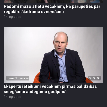
Padomi mazo atlētu vecākiem, kā parūpēties par
regulāru šķidruma uzņemšanu
14. epizode
pirms 1 mēneša
00:05:00
Ekspertu ieteikumi vecākiem pirmās palīdzības
sniegšanai apdegumu gadījumā
14. epizode