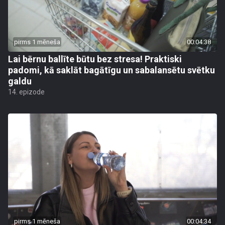
pirms 1 mēneša
00:04:38
Lai bērnu ballīte būtu bez stresa! Praktiski
padomi, kā saklāt bagātīgu un sabalansētu svētku
galdu
14. epizode
pirms 1 mēneša
00:04:34