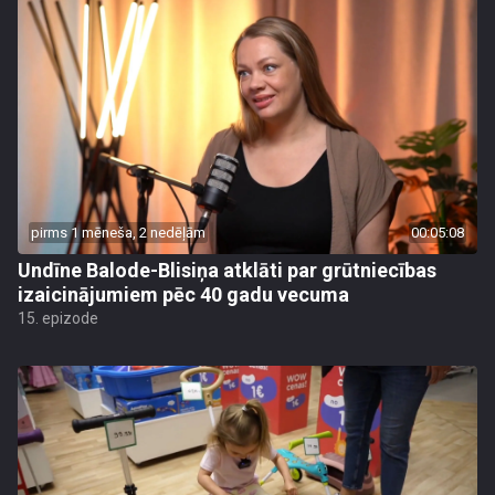
pirms 1 mēneša, 2 nedēļām
00:05:08
Undīne Balode-Blisiņa atklāti par grūtniecības
izaicinājumiem pēc 40 gadu vecuma
15. epizode