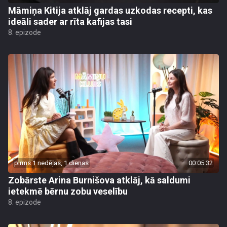
Māmiņa Kitija atklāj gardas uzkodas recepti, kas
ideāli sader ar rīta kafijas tasi
8. epizode
pirms 1 nedēļas, 1 dienas
00:05:32
Zobārste Arina Burnišova atklāj, kā saldumi
ietekmē bērnu zobu veselību
8. epizode