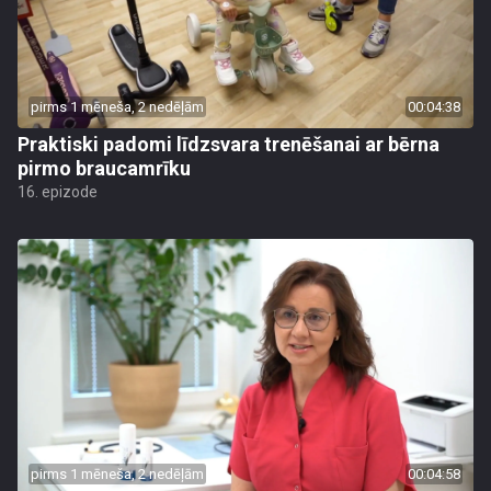
pirms 1 mēneša, 2 nedēļām
00:04:38
Praktiski padomi līdzsvara trenēšanai ar bērna
pirmo braucamrīku
16. epizode
pirms 1 mēneša, 2 nedēļām
00:04:58