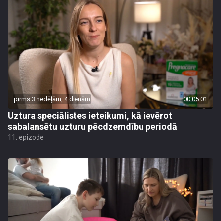
pirms 3 nedēļām, 4 dienām
00:05:01
Uztura speciālistes ieteikumi, kā ievērot
sabalansētu uzturu pēcdzemdību periodā
11. epizode