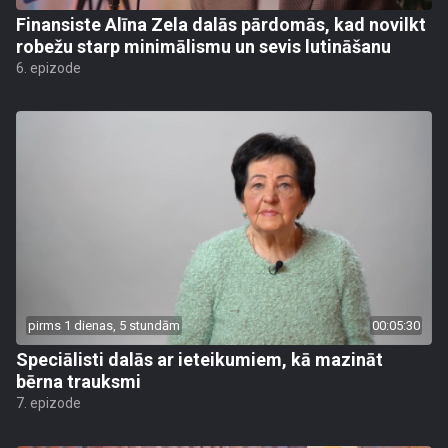
Finansiste Alīna Zela dalās pārdomās, kad novilkt
robežu starp minimālismu un sevis lutināšanu
6. epizode
pirms 1 dienas, 5 stundām
00:05:30
Speciālisti dalās ar ieteikumiem, kā mazināt
bērna trauksmi
7. epizode