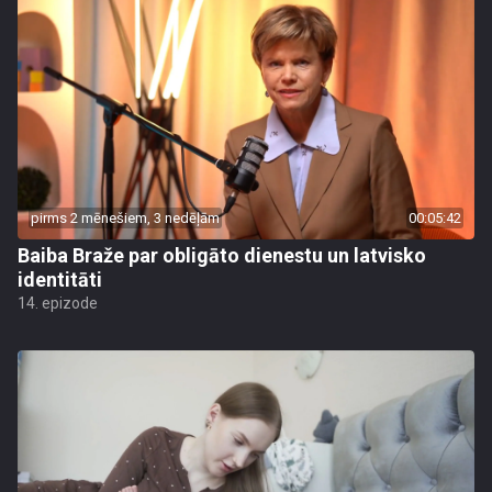
pirms 2 mēnešiem, 3 nedēļām
00:05:42
Baiba Braže par obligāto dienestu un latvisko
identitāti
14. epizode