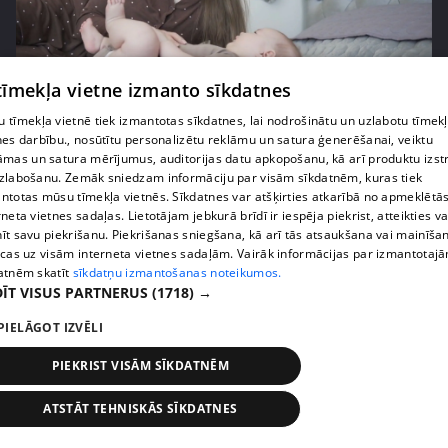
 tīmekļa vietne izmanto sīkdatnes
pirms 2 mēnešiem, 4 nedēļām
00:04:40
Kāpēc daudzas mammas pārtrauc zīdīšanu
 tīmekļa vietnē tiek izmantotas sīkdatnes, lai nodrošinātu un uzlabotu tīmek
nes darbību., nosūtītu personalizētu reklāmu un satura ģenerēšanai, veiktu
pirmajos mēnešos?
āmas un satura mērījumus, auditorijas datu apkopošanu, kā arī produktu izst
14. epizode
zlabošanu. Zemāk sniedzam informāciju par visām sīkdatnēm, kuras tiek
ntotas mūsu tīmekļa vietnēs. Sīkdatnes var atšķirties atkarībā no apmeklētā
rneta vietnes sadaļas. Lietotājam jebkurā brīdī ir iespēja piekrist, atteikties va
īt savu piekrišanu. Piekrišanas sniegšana, kā arī tās atsaukšana vai mainīša
ecas uz visām interneta vietnes sadaļām. Vairāk informācijas par izmantotaj
atnēm skatīt
sīkdatņu izmantošanas noteikumos.
ĪT VISUS PARTNERUS
(1718) →
PIELĀGOT IZVĒLI
PIEKRIST VISĀM SĪKDATNĒM
ATSTĀT TEHNISKĀS SĪKDATNES
pirms 3 mēnešiem
00:07:20