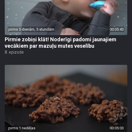
pirms 5 dienām, 5 stundām
00:05:43
Pirmie zobiņi klāt! Noderīgi padomi jaunajiem
vecākiem par mazuļu mutes veselību
8. epizode
pirms 1 nedēļas
00:05:03