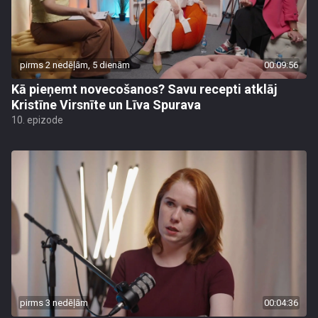
pirms 2 nedēļām, 5 dienām
00:09:56
Kā pieņemt novecošanos? Savu recepti atklāj
Kristīne Virsnīte un Līva Spurava
10. epizode
pirms 3 nedēļām
00:04:36