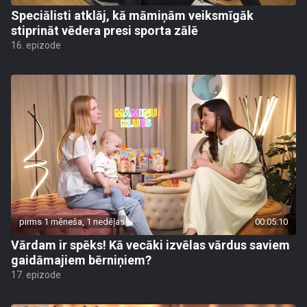
Speciālisti atklāj, kā māmiņām veiksmīgāk
stiprināt vēdera presi sporta zālē
16. epizode
pirms 1 mēneša, 1 nedēļas
00:05:10
Vārdam ir spēks! Kā vecāki izvēlas vārdus saviem
gaidāmajiem bērniņiem?
17. epizode