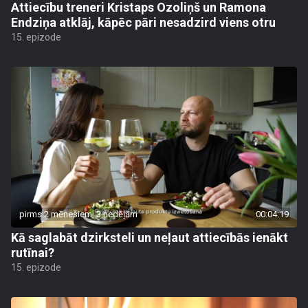
Attiecību treneri Kristaps Ozoliņš un Ramona
Endziņa atklāj, kāpēc pāri nesadzird viens otru
15. epizode
pirms 2 mēnešiem, 3 nedēļām
00:04:19
Kā saglabāt dzirksteli un neļaut attiecībās ienākt
rutīnai?
15. epizode