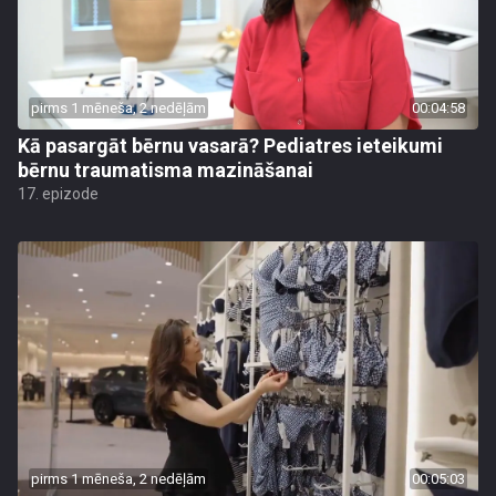
pirms 1 mēneša, 2 nedēļām
00:04:58
Kā pasargāt bērnu vasarā? Pediatres ieteikumi
bērnu traumatisma mazināšanai
17. epizode
pirms 1 mēneša, 2 nedēļām
00:05:03