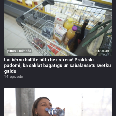
pirms 1 mēneša
00:04:38
Lai bērnu ballīte būtu bez stresa! Praktiski
padomi, kā saklāt bagātīgu un sabalansētu svētku
galdu
14. epizode