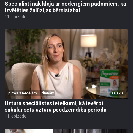
Speciālisti nāk klajā ar noderīgiem padomiem, kā
izvēlēties žalūzijas bērnistabai
11. epizode
pirms 3 nedēļām, 3 dienām
00:05:01
Uztura speciālistes ieteikumi, kā ievērot
sabalansētu uzturu pēcdzemdību periodā
11. epizode