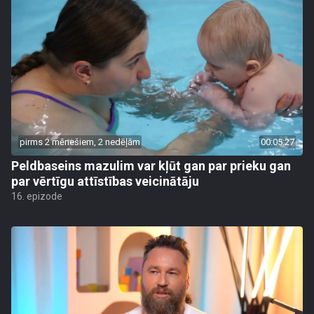
pirms 2 mēnešiem, 2 nedēļām
00:05:27
Peldbaseins mazulim var kļūt gan par prieku gan
par vērtīgu attīstības veicinātāju
16. epizode