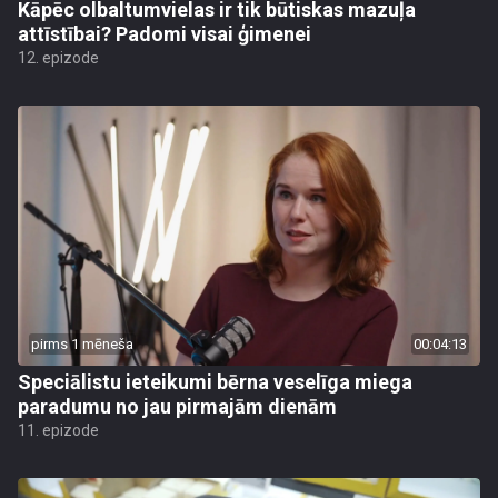
Kāpēc olbaltumvielas ir tik būtiskas mazuļa
attīstībai? Padomi visai ģimenei
12. epizode
pirms 1 mēneša
00:04:13
Speciālistu ieteikumi bērna veselīga miega
paradumu no jau pirmajām dienām
11. epizode