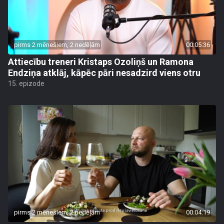
pirms 2 mēnešiem, 2 nedēļām
00:05:36
Attiecību treneri Kristaps Ozoliņš un Ramona
Endziņa atklāj, kāpēc pāri nesadzird viens otru
15. epizode
pirms 2 mēnešiem, 2 nedēļām
00:04:19