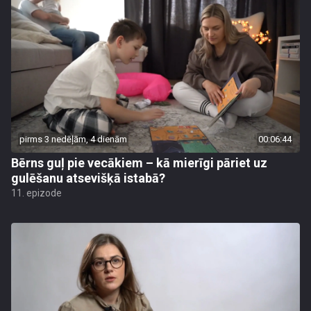
pirms 3 nedēļām, 4 dienām
00:06:44
Bērns guļ pie vecākiem – kā mierīgi pāriet uz
gulēšanu atsevišķā istabā?
11. epizode