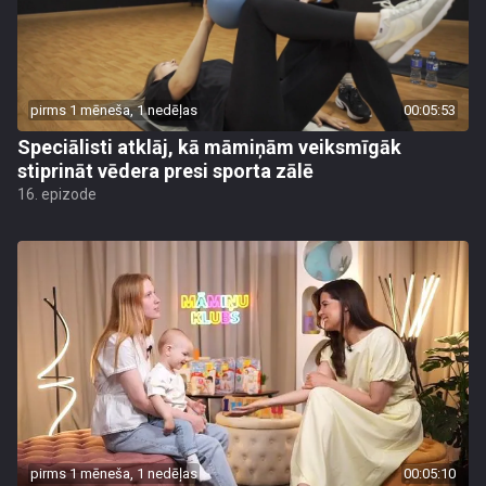
pirms 1 mēneša, 1 nedēļas
00:05:53
Speciālisti atklāj, kā māmiņām veiksmīgāk
stiprināt vēdera presi sporta zālē
16. epizode
pirms 1 mēneša, 1 nedēļas
00:05:10