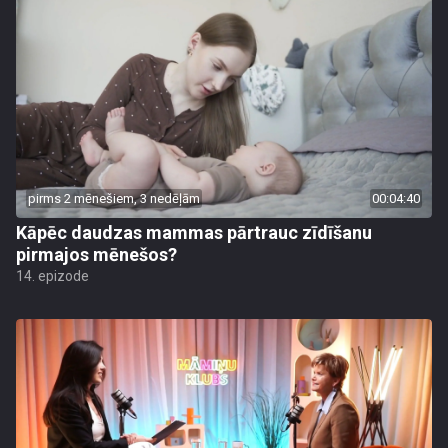
pirms 2 mēnešiem, 3 nedēļām
00:04:40
Kāpēc daudzas mammas pārtrauc zīdīšanu
pirmajos mēnešos?
14. epizode