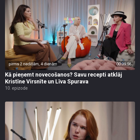
pirms 2 nedēļām, 4 dienām
00:09:56
Kā pieņemt novecošanos? Savu recepti atklāj
Kristīne Virsnīte un Līva Spurava
10. epizode