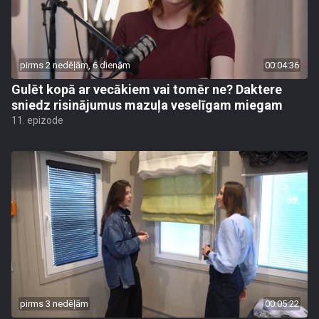
pirms 2 nedēļām, 6 dienām
00:04:36
Gulēt kopā ar vecākiem vai tomēr ne? Daktere
sniedz risinājumus mazuļa veselīgam miegam
11. epizode
pirms 3 nedēļām
00:05:22