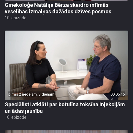
Ginekoloģe Natālija Bērza skaidro intīmās
veselības izmaiņas dažādos dzīves posmos
10. epizode
pirms 2 nedēļām, 3 dienām
00:05:16
Speciālisti atklāti par botulīna toksīna injekcijām
un ādas jaunību
10. epizode