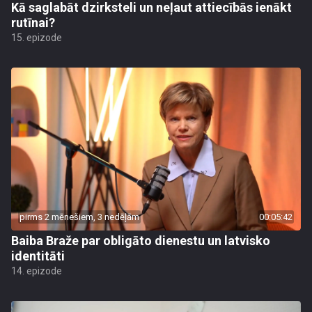
Kā saglabāt dzirksteli un neļaut attiecībās ienākt
rutīnai?
15. epizode
pirms 2 mēnešiem, 3 nedēļām
00:05:42
Baiba Braže par obligāto dienestu un latvisko
identitāti
14. epizode