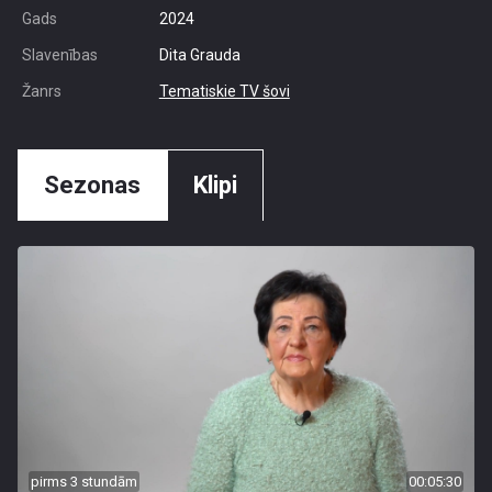
Gads
2024
Slavenības
Dita Grauda
Žanrs
Tematiskie TV šovi
Sezonas
Klipi
pirms 3 stundām
00:05:30