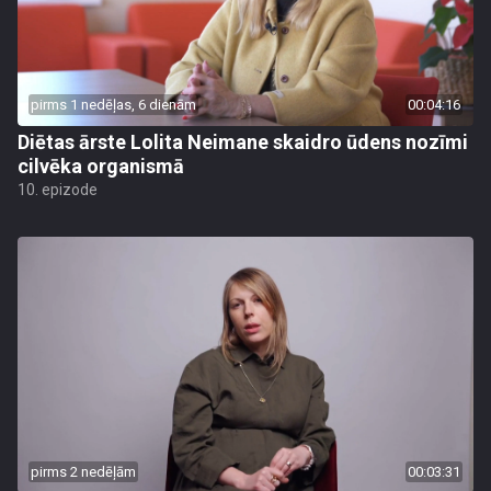
pirms 1 nedēļas, 6 dienām
00:04:16
Diētas ārste Lolita Neimane skaidro ūdens nozīmi
cilvēka organismā
10. epizode
pirms 2 nedēļām
00:03:31