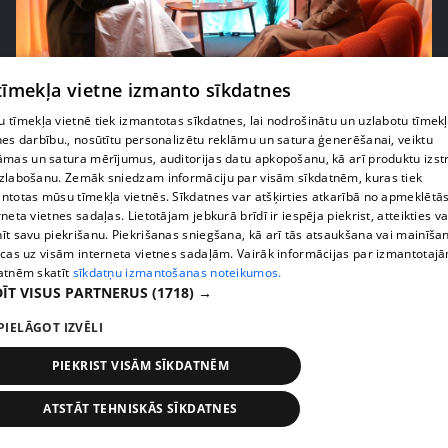
 tīmekļa vietne izmanto sīkdatnes
pirms 2 mēnešiem, 4 nedēļām
00:07:20
Vai pasaules krīzes ietekmē lēmumu par bērnu
 tīmekļa vietnē tiek izmantotas sīkdatnes, lai nodrošinātu un uzlabotu tīmek
nes darbību., nosūtītu personalizētu reklāmu un satura ģenerēšanai, veiktu
radīšanu?
āmas un satura mērījumus, auditorijas datu apkopošanu, kā arī produktu izst
14. epizode
zlabošanu. Zemāk sniedzam informāciju par visām sīkdatnēm, kuras tiek
ntotas mūsu tīmekļa vietnēs. Sīkdatnes var atšķirties atkarībā no apmeklētā
rneta vietnes sadaļas. Lietotājam jebkurā brīdī ir iespēja piekrist, atteikties va
īt savu piekrišanu. Piekrišanas sniegšana, kā arī tās atsaukšana vai mainīša
ecas uz visām interneta vietnes sadaļām. Vairāk informācijas par izmantotaj
atnēm skatīt
sīkdatņu izmantošanas noteikumos.
ĪT VISUS PARTNERUS
(1718) →
PIELĀGOT IZVĒLI
PIEKRIST VISĀM SĪKDATNĒM
ATSTĀT TEHNISKĀS SĪKDATNES
pirms 3 mēnešiem
00:06:24