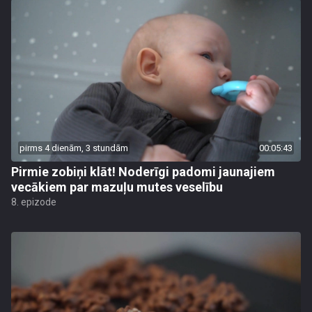
pirms 4 dienām, 3 stundām
00:05:43
Pirmie zobiņi klāt! Noderīgi padomi jaunajiem
vecākiem par mazuļu mutes veselību
8. epizode