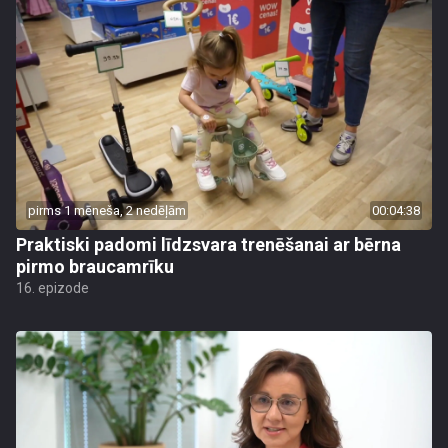
pirms 1 mēneša, 2 nedēļām
00:04:38
Praktiski padomi līdzsvara trenēšanai ar bērna
pirmo braucamrīku
16. epizode