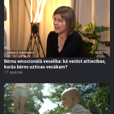
pirms 2 mēnešiem
00:07:19
Bērnu emocionālā veselība: kā veidot attiecības,
kurās bērns uzticas vecākam?
17. epizode