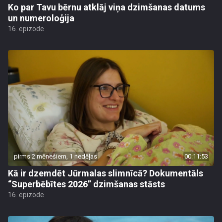
Ko par Tavu bērnu atklāj viņa dzimšanas datums
un numeroloģija
16. epizode
pirms 2 mēnešiem, 1 nedēļas
00:11:53
Kā ir dzemdēt Jūrmalas slimnīcā? Dokumentāls
“Superbēbītes 2026” dzimšanas stāsts
16. epizode