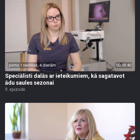
pirms 1 nedēļas, 4 dienām
00:03:40
Speciālisti dalās ar ieteikumiem, kā sagatavot
ādu saules sezonai
9. epizode