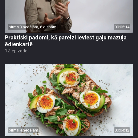
pirms 3 nedēļām, 6 dienām
00:05:14
Praktiski padomi, kā pareizi ieviest gaļu mazuļa
ēdienkartē
12. epizode
pirms 4 nedēļām
00:04:12