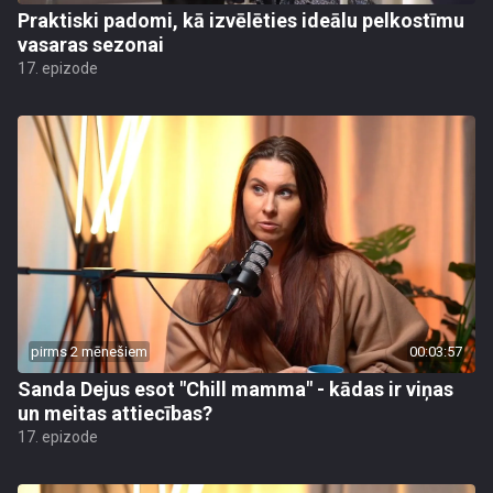
Praktiski padomi, kā izvēlēties ideālu pelkostīmu
vasaras sezonai
17. epizode
pirms 2 mēnešiem
00:03:57
Sanda Dejus esot "Chill mamma" - kādas ir viņas
un meitas attiecības?
17. epizode