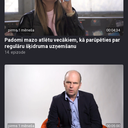
pirms 1 mēneša
00:04:34
Padomi mazo atlētu vecākiem, kā parūpēties par
regulāru šķidruma uzņemšanu
14. epizode
pirms 1 mēneša
00:05:00