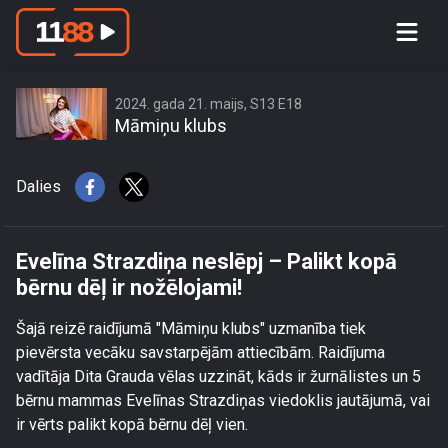
Evelīna Strazdiņa neslēpj – Palikt
kopā bērnu dēļ ir nožēlojami!
2024. gada 21. maijs, S13 E18
Māmiņu klubs
Dalies
Evelīna Strazdiņa neslēpj – Palikt kopā
bērnu dēļ ir nožēlojami!
Šajā reizē raidījumā "Māmiņu klubs" uzmanība tiek
pievērsta vecāku savstarpējām attiecībām. Raidījuma
vadītāja Dita Grauda vēlas uzzināt, kāds ir žurnālistes un 5
bērnu mammas Evelīnas Strazdiņas viedoklis jautājumā, vai
ir vērts palikt kopā bērnu dēļ vien.