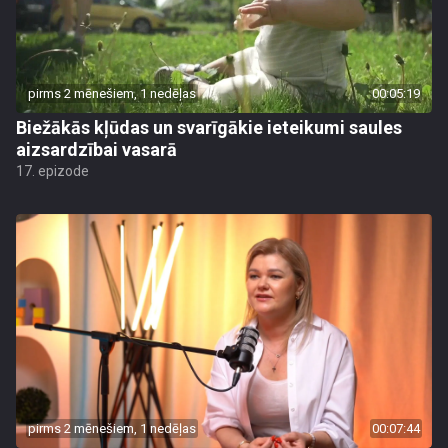
pirms 2 mēnešiem, 1 nedēļas
00:05:19
Biežākās kļūdas un svarīgākie ieteikumi saules
aizsardzībai vasarā
17. epizode
pirms 2 mēnešiem, 1 nedēļas
00:07:44