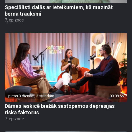
Speciālisti dalās ar ieteikumiem, kā mazināt
bērna trauksmi
7. epizode
pirms 3 dienām, 3 stundām
00:08:56
Dāmas ieskicē biežāk sastopamos depresijas
riska faktorus
7. epizode