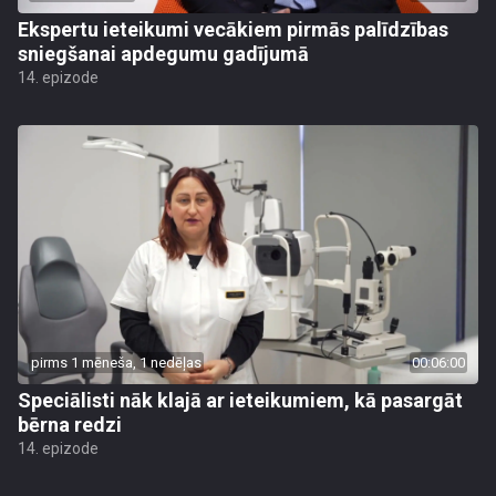
Ekspertu ieteikumi vecākiem pirmās palīdzības
sniegšanai apdegumu gadījumā
14. epizode
pirms 1 mēneša, 1 nedēļas
00:06:00
Speciālisti nāk klajā ar ieteikumiem, kā pasargāt
bērna redzi
14. epizode