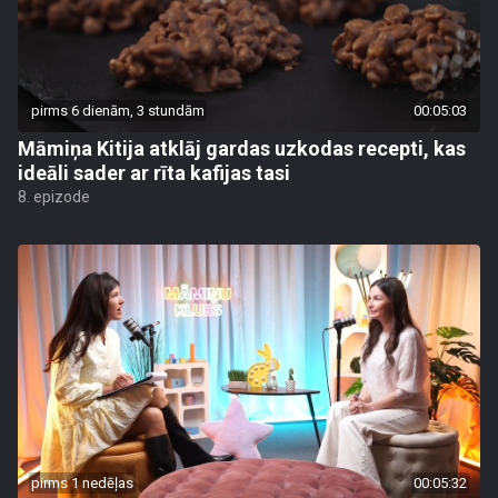
pirms 6 dienām, 3 stundām
00:05:03
Māmiņa Kitija atklāj gardas uzkodas recepti, kas
ideāli sader ar rīta kafijas tasi
8. epizode
pirms 1 nedēļas
00:05:32