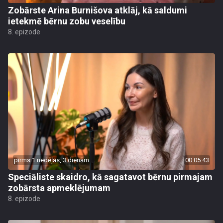
Zobārste Arina Burnišova atklāj, kā saldumi
ietekmē bērnu zobu veselību
8. epizode
pirms 1 nedēļas, 3 dienām
00:05:43
Speciāliste skaidro, kā sagatavot bērnu pirmajam
zobārsta apmeklējumam
8. epizode