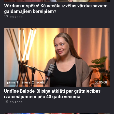
Vārdam ir spēks! Kā vecāki izvēlas vārdus saviem
gaidāmajiem bērniņiem?
17. epizode
pirms 1 mēneša, 2 nedēļām
00:05:08
Undīne Balode-Blisiņa atklāti par grūtniecības
izaicinājumiem pēc 40 gadu vecuma
15. epizode