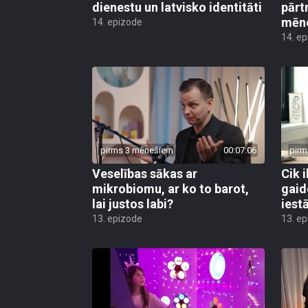
dienestu un latvisko identitāti
pārt
mēn
14. epizode
14. e
pirms 3 mēnešiem
00:07:06
pirm
Veselības sākas ar
Cik i
mikrobiomu, ar ko to barot,
gaid
lai justos labi?
iest
13. epizode
13. e