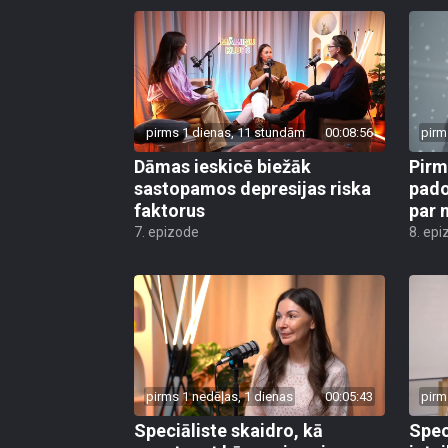
pirms 1 dienas, 11 stundām
00:08:56
pirm
Dāmas ieskicē biežāk
Pirm
sastopamos depresijas riska
pado
faktorus
par 
7. epizode
8. epi
pirms 1 nedēļas, 1 dienas
00:05:43
pirm
Speciāliste skaidro, kā
Spec