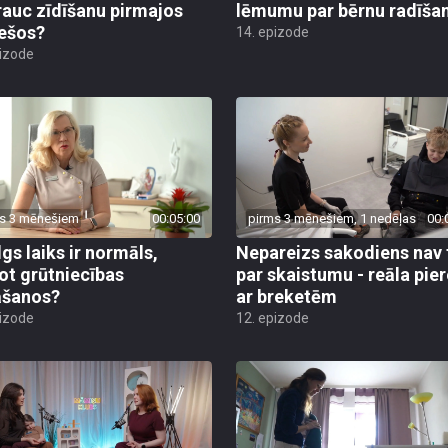
rauc zīdīšanu pirmajos
lēmumu par bērnu radīša
ešos?
14. epizode
pizode
s 3 mēnešiem
00:05:00
pirms 3 mēnešiem, 1 nedēļas
00:
lgs laiks ir normāls,
Nepareizs sakodiens nav 
ot grūtniecības
par skaistumu - reāla pie
āšanos?
ar breketēm
pizode
12. epizode