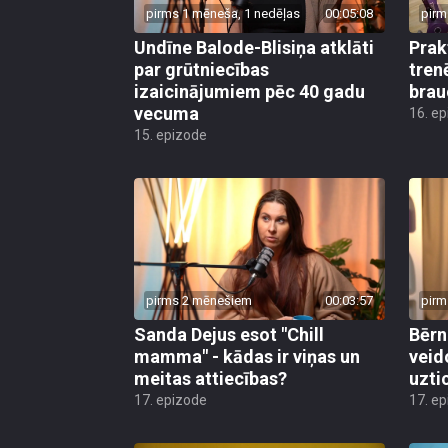
pirms 1 mēneša, 1 nedēļas
00:05:08
pirm
Undīne Balode-Blisiņa atklāti
Prak
par grūtniecības
tren
izaicinājumiem pēc 40 gadu
brau
vecuma
16. e
15. epizode
pirms 2 mēnešiem
00:03:57
pirm
Sanda Dejus esot "Chill
Bērn
mamma" - kādas ir viņas un
veid
meitas attiecības?
uzti
17. epizode
17. e