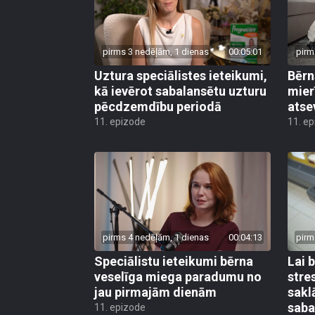
pirms 3 nedēļām, 1 dienas
00:05:01
pirm
Uztura speciālistes ieteikumi,
Bērn
kā ievērot sabalansētu uzturu
mier
pēcdzemdību periodā
atse
11. epizode
11. e
pirms 4 nedēļām, 1 dienas
00:04:13
pirm
Speciālistu ieteikumi bērna
Lai 
veselīga miega paradumu no
stre
jau pirmajām dienām
sakl
saba
11. epizode