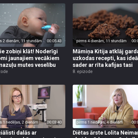
s 2 dienām, 11 stundām
00:05:43
pirms 4 dienām, 11 stundām
00:
ie zobiņi klāt! Noderīgi
Māmiņa Kitija atklāj gard
mi jaunajiem vecākiem
uzkodas recepti, kas ideā
mazuļu mutes veselību
sader ar rīta kafijas tasi
zode
8. epizode
s 1 nedēļas, 2 dienām
00:03:40
pirms 1 nedēļas, 4 dienām
00:
iālisti dalās ar
Diētas ārste Lolita Neim