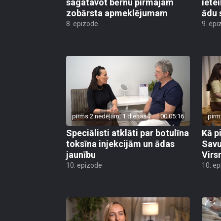
sagatavot bērnu pirmajam
iete
zobārsta apmeklējumam
ādu 
8. epizode
9. epi
pirms 2 nedēļām, 1 dienas
00:05:16
pirm
Speciālisti atklāti par botulīna
Kā p
toksīna injekcijām un ādas
Savu
jaunību
Virs
10. epizode
10. e