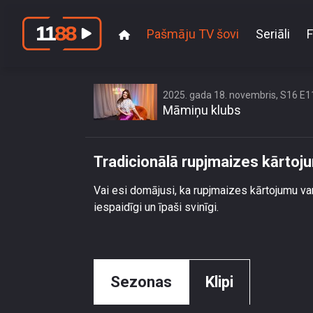
Pašmāju TV šovi
Seriāli
F
Tra
2025. gada 18. novembris, S16 E1
Māmiņu klubs
Tradicionālā rupjmaizes kārto
Vai esi domājusi, ka rupjmaizes kārtojumu var 
iespaidīgi un īpaši svinīgi.
Sezonas
Klipi