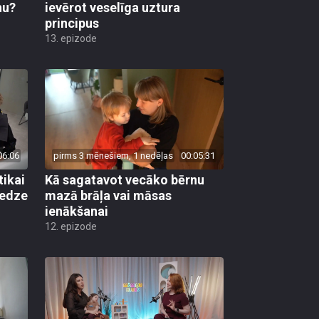
nu?
ievērot veselīga uztura
principus
13. epizode
06:06
pirms 3 mēnešiem, 1 nedēļas
00:05:31
tikai
Kā sagatavot vecāko bērnu
redze
mazā brāļa vai māsas
ienākšanai
12. epizode