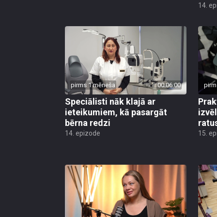
14. e
pirms 1 mēneša
00:06:00
pirm
Speciālisti nāk klajā ar
Prak
ieteikumiem, kā pasargāt
izvē
bērna redzi
ratu
14. epizode
15. e