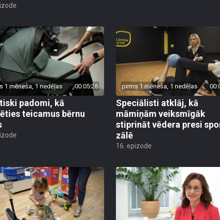
pizode
s 1 mēneša, 1 nedēļas
00:05:26
pirms 1 mēneša, 1 nedēļas
00:
tiski padomi, kā
Speciālisti atklāj, kā
lēties teicamus bērnu
māmiņām veiksmīgāk
s
stiprināt vēdera presi spo
zālē
pizode
16. epizode