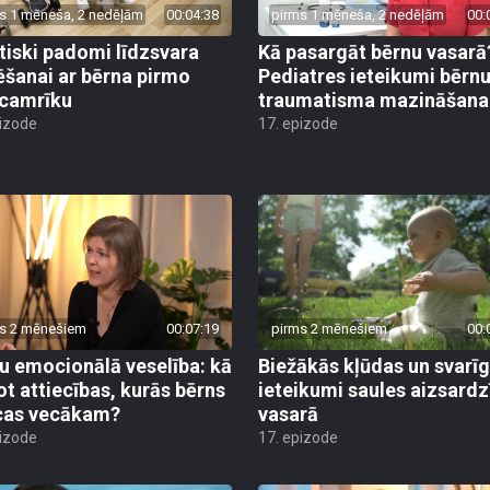
s 1 mēneša, 2 nedēļām
00:04:38
pirms 1 mēneša, 2 nedēļām
00:
tiski padomi līdzsvara
Kā pasargāt bērnu vasarā
ēšanai ar bērna pirmo
Pediatres ieteikumi bērn
camrīku
traumatisma mazināšana
pizode
17. epizode
s 2 mēnešiem
00:07:19
pirms 2 mēnešiem
00:
u emocionālā veselība: kā
Biežākās kļūdas un svarī
ot attiecības, kurās bērns
ieteikumi saules aizsardz
cas vecākam?
vasarā
pizode
17. epizode