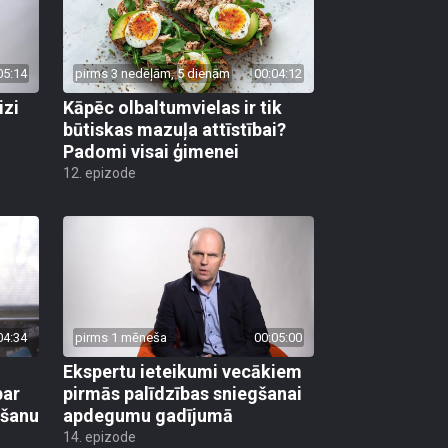
05:14
pirms 3 nedēļām, 5 dienām
00:04:12
izi
Kāpēc olbaltumvielas ir tik
būtiskas mazuļa attīstībai?
Padomi visai ģimenei
12. epizode
04:34
pirms 1 mēneša
00:05:00
Ekspertu ieteikumi vecākiem
par
pirmās palīdzības sniegšanai
mšanu
apdegumu gadījumā
14. epizode