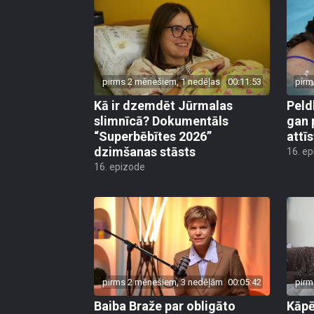
pirms 2 mēnešiem, 1 nedēļas
00:11:53
pirm
Kā ir dzemdēt Jūrmalas
Peld
slimnīcā? Dokumentāls
gan 
“Superbēbītes 2026”
attī
dzimšanas stāsts
16. e
16. epizode
pirms 2 mēnešiem, 3 nedēļām
00:05:42
pirm
Baiba Braže par obligāto
Kāp