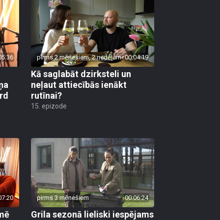
05:36
pirms 2 mēnešiem, 2 nedēļām
00:04:19
Kā saglabāt dzirksteli un
ņa
neļaut attiecībās ienākt
ird
rutīnai?
15. epizode
07:20
pirms 3 mēnešiem
00:06:24
kmē
Grila sezonā lieliski iespējams