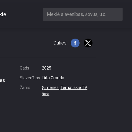
kie
Meklē slavenības, šovus, u.c.
smās
Dalies
Gads
2025
Slavenības
Dita Grauda
ies
Žanrs
Ģimenes
,
Tematiskie TV
šovi