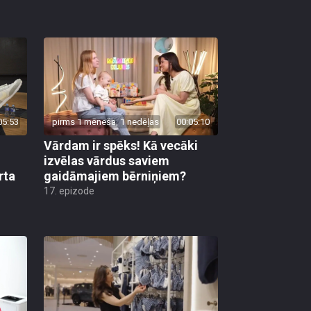
05:53
pirms 1 mēneša, 1 nedēļas
00:05:10
Vārdam ir spēks! Kā vecāki
izvēlas vārdus saviem
rta
gaidāmajiem bērniņiem?
17. epizode