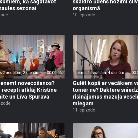
ikumiem, kā sagatavot
skaidro ūdens nozīmi cil
saules sezonai
organismā
zode
10. epizode
s 2 nedēļām, 2 dienām
00:09:56
pirms 2 nedēļām, 4 dienām
00:
ieņemt novecošanos?
Gulēt kopā ar vecākiem v
 recepti atklāj Kristīne
tomēr ne? Daktere sniedz
nīte un Līva Spurava
risinājumus mazuļa vese
miegam
pizode
11. epizode