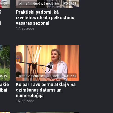
04:58
pirms 1 mēneša, 2 nedēļām
00:05:03
?
Praktiski padomi, kā
u
izvēlēties ideālu pelkostīmu
i
vasaras sezonai
17. epizode
05:19
pirms 2 mēnešiem, 1 nedēļas
00:07:44
gākie
Ko par Tavu bērnu atklāj viņa
ībai
dzimšanas datums un
numeroloģija
16. epizode