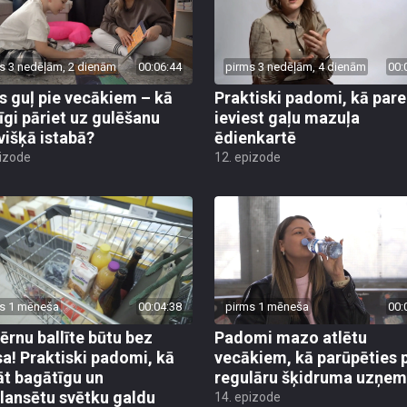
s 3 nedēļām, 2 dienām
00:06:44
pirms 3 nedēļām, 4 dienām
00:
s guļ pie vecākiem – kā
Praktiski padomi, kā pare
īgi pāriet uz gulēšanu
ieviest gaļu mazuļa
višķā istabā?
ēdienkartē
pizode
12. epizode
s 1 mēneša
00:04:38
pirms 1 mēneša
00:
bērnu ballīte būtu bez
Padomi mazo atlētu
sa! Praktiski padomi, kā
vecākiem, kā parūpēties 
āt bagātīgu un
regulāru šķidruma uzņe
lansētu svētku galdu
14. epizode