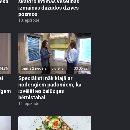
vēka
skaidro intīmās veselības
izmaiņas dažādos dzīves
posmos
10. epizode
04:36
pirms 2 nedēļām, 5 dienām
00:05:22
ai
Speciālisti nāk klajā ar
noderīgiem padomiem, kā
līgam
izvēlēties žalūzijas
bērnistabai
11. epizode