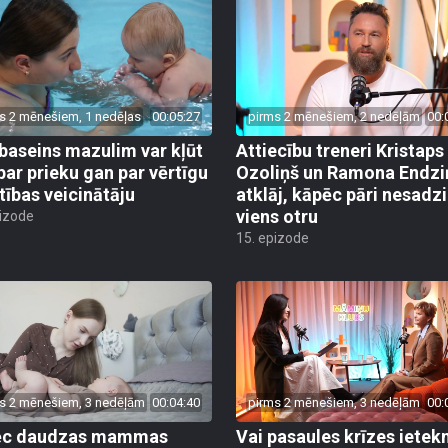
s 2 mēnešiem, 1 nedēļas
00:05:27
pirms 2 mēnešiem, 2 nedēļām
00:
baseins mazulim var kļūt
Attiecību treneri Kristaps
par prieku gan par vērtīgu
Ozoliņš un Ramona Endzi
stības veicinātāju
atklāj, kāpēc pāri nesadz
viens otru
pizode
15. epizode
s 2 mēnešiem, 3 nedēļām
00:04:40
pirms 2 mēnešiem, 3 nedēļām
00:
ēc daudzas mammas
Vai pasaules krīzes iete