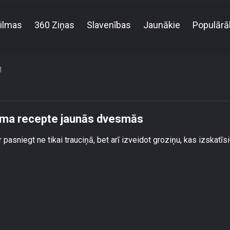
ilmas
360 Ziņas
Slavenības
Jaunākie
Populārā
dicionālā rupjmaizes kārtojuma recepte jaunās dve
1
juma recepte jaunās dvesmās
pasniegt ne tikai trauciņā, bet arī izveidot groziņu, kas izskatīs