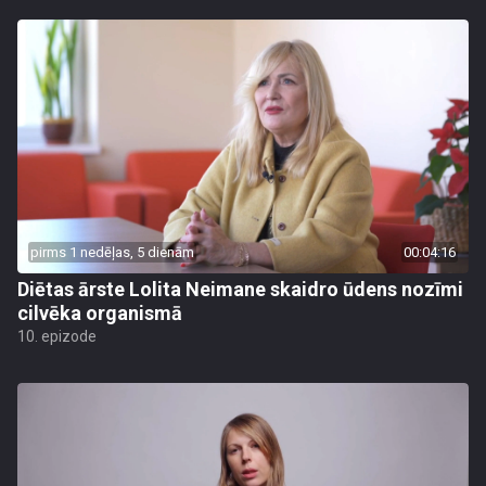
pirms 1 nedēļas, 5 dienām
00:04:16
Diētas ārste Lolita Neimane skaidro ūdens nozīmi
cilvēka organismā
10. epizode