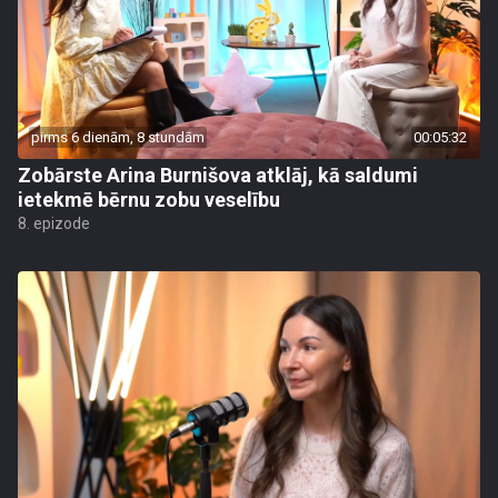
pirms 6 dienām, 8 stundām
00:05:32
Zobārste Arina Burnišova atklāj, kā saldumi
ietekmē bērnu zobu veselību
8. epizode