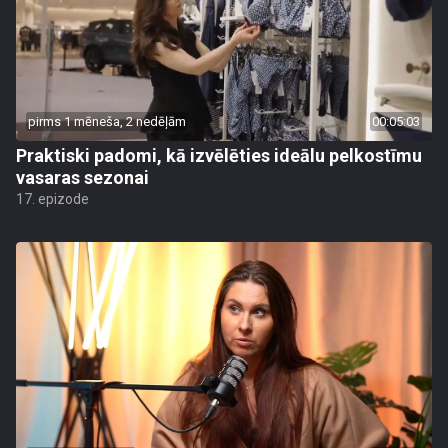
pirms 1 mēneša, 2 nedēļām
00:05:03
Praktiski padomi, kā izvēlēties ideālu pelkostīmu
vasaras sezonai
17. epizode