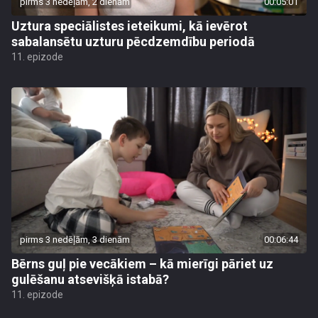
pirms 3 nedēļām, 2 dienām
00:05:01
Uztura speciālistes ieteikumi, kā ievērot
sabalansētu uzturu pēcdzemdību periodā
11. epizode
pirms 3 nedēļām, 3 dienām
00:06:44
Bērns guļ pie vecākiem – kā mierīgi pāriet uz
gulēšanu atsevišķā istabā?
11. epizode