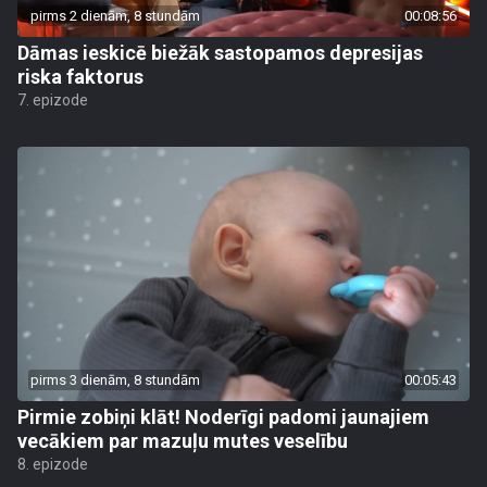
pirms 2 dienām, 8 stundām
00:08:56
Dāmas ieskicē biežāk sastopamos depresijas
riska faktorus
7. epizode
pirms 3 dienām, 8 stundām
00:05:43
Pirmie zobiņi klāt! Noderīgi padomi jaunajiem
vecākiem par mazuļu mutes veselību
8. epizode