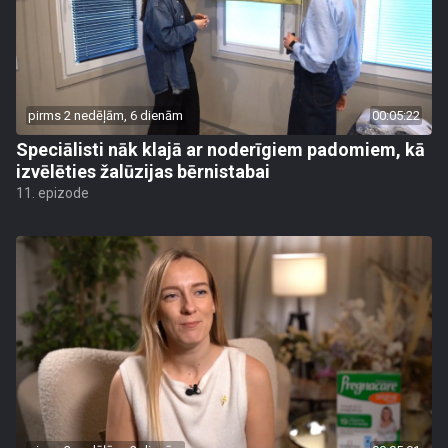
pirms 2 nedēļām, 6 dienām
00:05:22
Speciālisti nāk klajā ar noderīgiem padomiem, kā
izvēlēties žalūzijas bērnistabai
11. epizode