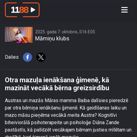
Otra mazuļa ienākšana ģimenē, kā
mazināt vecākā bērna greizsirdību
2025. gada 7. oktobris, S16 E05
Māmiņu klubs
Dalies
Otra mazuļa ienākšana ģimenē, kā
mazināt vecākā bērna greizsirdību
Austras un mazās Māras mamma Baiba dalīsies pieredzē
par otra bērniņa ienākšanu ģimenē. Kā gaidīšanas laiku un
mazo māsu pieņēma vecākā meita Austra? Kognitīvi
biheiviorālā psihoterapeite un psiholoģe Diāna Zande
pastāstīs, kā palīdzēt vecākajam bērnam justies mīlētam un