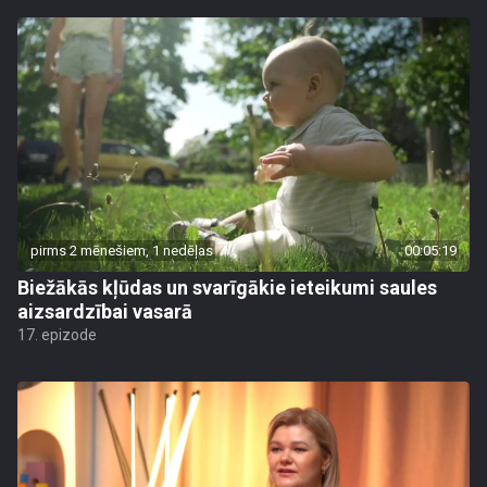
pirms 2 mēnešiem, 1 nedēļas
00:05:19
Biežākās kļūdas un svarīgākie ieteikumi saules
aizsardzībai vasarā
17. epizode