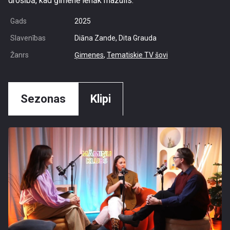
drošībā, kad ģimenē ienāk mazulis.
Gads
2025
Slavenības
Diāna Zande, Dita Grauda
Žanrs
Ģimenes
,
Tematiskie TV šovi
Sezonas
Klipi