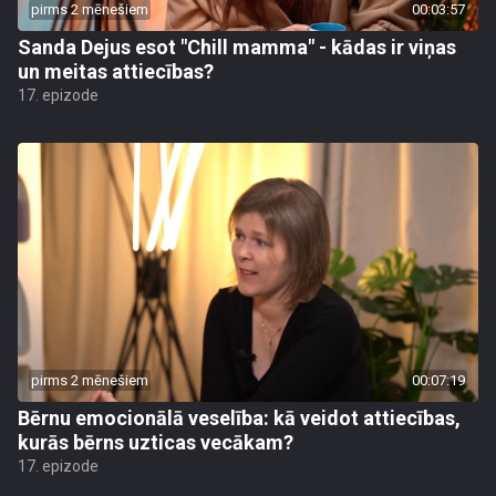
pirms 2 mēnešiem
00:03:57
Sanda Dejus esot "Chill mamma" - kādas ir viņas
un meitas attiecības?
17. epizode
pirms 2 mēnešiem
00:07:19
Bērnu emocionālā veselība: kā veidot attiecības,
kurās bērns uzticas vecākam?
17. epizode