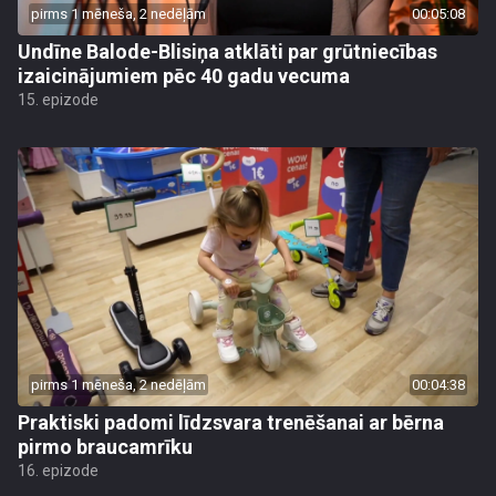
pirms 1 mēneša, 2 nedēļām
00:05:08
Undīne Balode-Blisiņa atklāti par grūtniecības
izaicinājumiem pēc 40 gadu vecuma
15. epizode
pirms 1 mēneša, 2 nedēļām
00:04:38
Praktiski padomi līdzsvara trenēšanai ar bērna
pirmo braucamrīku
16. epizode