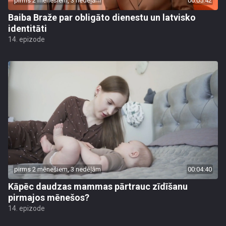
pirms 2 mēnešiem, 3 nedēļām
00:05:42
Baiba Braže par obligāto dienestu un latvisko
identitāti
14. epizode
pirms 2 mēnešiem, 3 nedēļām
00:04:40
Kāpēc daudzas mammas pārtrauc zīdīšanu
pirmajos mēnešos?
14. epizode