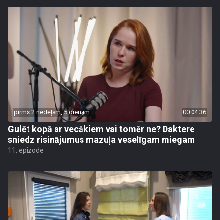
pirms 2 nedēļām, 5 dienām
00:04:36
Gulēt kopā ar vecākiem vai tomēr ne? Daktere
sniedz risinājumus mazuļa veselīgam miegam
11. epizode