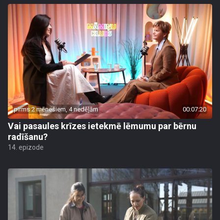
pirms 2 mēnešiem, 4 nedēļām
00:07:20
Vai pasaules krīzes ietekmē lēmumu par bērnu
radīšanu?
14. epizode