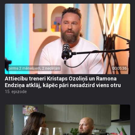
pirms 2 mēnešiem, 2 nedēļām
00:05:36
Attiecību treneri Kristaps Ozoliņš un Ramona
Endziņa atklāj, kāpēc pāri nesadzird viens otru
15. epizode