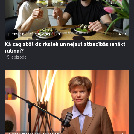
pirms 2 mēnešiem, 2 nedēļām
00:04:19
Kā saglabāt dzirksteli un neļaut attiecībās ienākt
rutīnai?
15. epizode