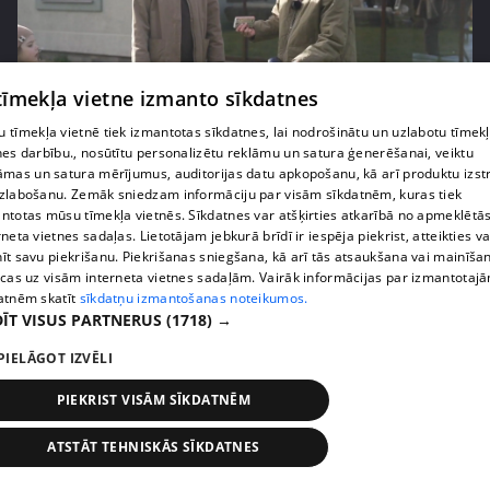
 tīmekļa vietne izmanto sīkdatnes
pirms 3 mēnešiem
00:06:24
 tīmekļa vietnē tiek izmantotas sīkdatnes, lai nodrošinātu un uzlabotu tīmek
nes darbību., nosūtītu personalizētu reklāmu un satura ģenerēšanai, veiktu
Grila sezonā lieliski iespējams ievērot veselīga
āmas un satura mērījumus, auditorijas datu apkopošanu, kā arī produktu izst
uztura principus
zlabošanu. Zemāk sniedzam informāciju par visām sīkdatnēm, kuras tiek
13. epizode
ntotas mūsu tīmekļa vietnēs. Sīkdatnes var atšķirties atkarībā no apmeklētā
rneta vietnes sadaļas. Lietotājam jebkurā brīdī ir iespēja piekrist, atteikties va
īt savu piekrišanu. Piekrišanas sniegšana, kā arī tās atsaukšana vai mainīša
ecas uz visām interneta vietnes sadaļām. Vairāk informācijas par izmantotaj
atnēm skatīt
sīkdatņu izmantošanas noteikumos.
ĪT VISUS PARTNERUS
(1718) →
PIELĀGOT IZVĒLI
PIEKRIST VISĀM SĪKDATNĒM
ATSTĀT TEHNISKĀS SĪKDATNES
pirms 3 mēnešiem
00:07:06