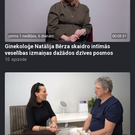
pirms 1 nedēļas, 6 dienām
00:03:31
Ginekoloģe Natālija Bērza skaidro intīmās
veselības izmaiņas dažādos dzīves posmos
10. epizode