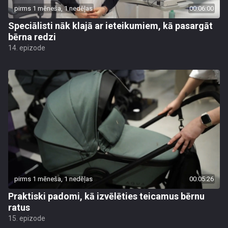
pirms 1 mēneša, 1 nedēļas
00:06:00
Speciālisti nāk klajā ar ieteikumiem, kā pasargāt
bērna redzi
14. epizode
pirms 1 mēneša, 1 nedēļas
00:05:26
Praktiski padomi, kā izvēlēties teicamus bērnu
ratus
15. epizode