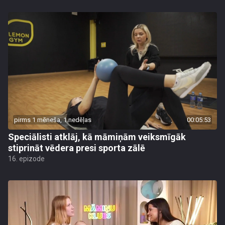
pirms 1 mēneša, 1 nedēļas
00:05:53
Speciālisti atklāj, kā māmiņām veiksmīgāk
stiprināt vēdera presi sporta zālē
16. epizode