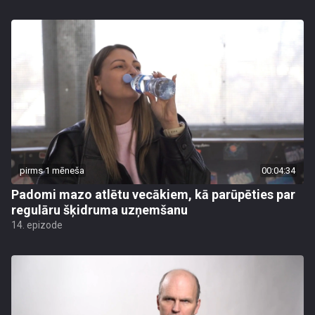
pirms 1 mēneša
00:04:34
Padomi mazo atlētu vecākiem, kā parūpēties par
regulāru šķidruma uzņemšanu
14. epizode