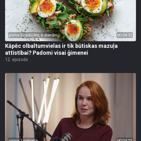
pirms 3 nedēļām, 6 dienām
00:04:12
Kāpēc olbaltumvielas ir tik būtiskas mazuļa
attīstībai? Padomi visai ģimenei
12. epizode
pirms 1 mēneša
00:04:13