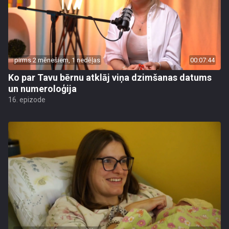
pirms 2 mēnešiem, 1 nedēļas
00:07:44
Ko par Tavu bērnu atklāj viņa dzimšanas datums
un numeroloģija
16. epizode