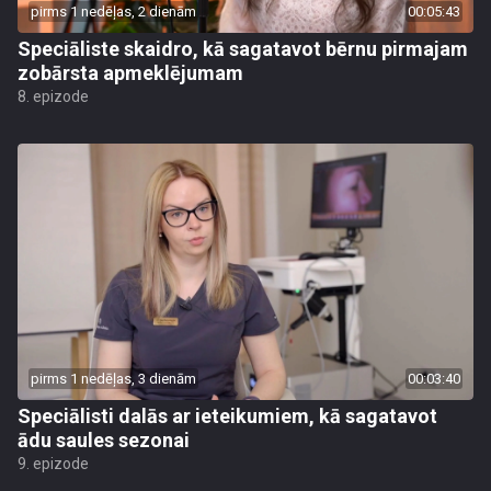
pirms 1 nedēļas, 2 dienām
00:05:43
Speciāliste skaidro, kā sagatavot bērnu pirmajam
zobārsta apmeklējumam
8. epizode
pirms 1 nedēļas, 3 dienām
00:03:40
Speciālisti dalās ar ieteikumiem, kā sagatavot
ādu saules sezonai
9. epizode