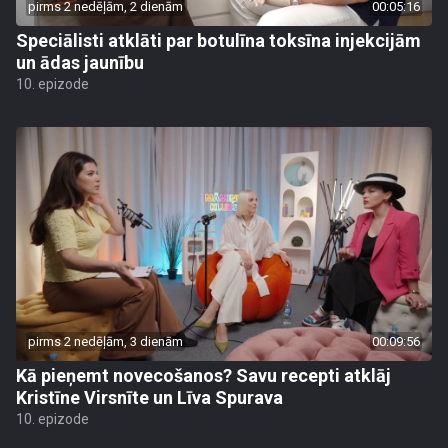
pirms 2 nedēļām, 2 dienām
00:05:16
Speciālisti atklāti par botulīna toksīna injekcijām
un ādas jaunību
10. epizode
pirms 2 nedēļām, 3 dienām
00:09:56
Kā pieņemt novecošanos? Savu recepti atklāj
Kristīne Virsnīte un Līva Spurava
10. epizode