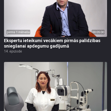
pirms 1 mēneša
00:05:00
Ekspertu ieteikumi vecākiem pirmās palīdzības
sniegšanai apdegumu gadījumā
14. epizode