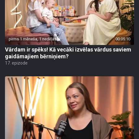
pirms 1 mēneša, 1 nedēļas
00:05:10
Vārdam ir spēks! Kā vecāki izvēlas vārdus saviem
gaidāmajiem bērniņiem?
17. epizode