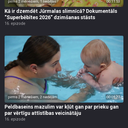
pirms 2 mēnešiem, 1 nedēļas
00:11:53
Kā ir dzemdēt Jūrmalas slimnīcā? Dokumentāls
“Superbēbītes 2026” dzimšanas stāsts
16. epizode
pirms 2 mēnešiem, 2 nedēļām
00:05:27
Peldbaseins mazulim var kļūt gan par prieku gan
par vērtīgu attīstības veicinātāju
16. epizode