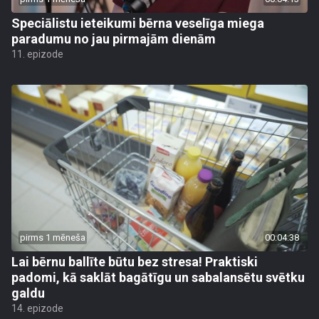
Speciālistu ieteikumi bērna veselīga miega
paradumu no jau pirmajām dienām
11. epizode
pirms 1 mēneša
00:04:38
Lai bērnu ballīte būtu bez stresa! Praktiski
padomi, kā saklāt bagātīgu un sabalansētu svētku
galdu
14. epizode