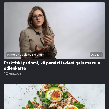
pirms 3 nedēļām, 5 dienām
00:05:14
Praktiski padomi, kā pareizi ieviest gaļu mazuļa
ēdienkartē
12. epizode