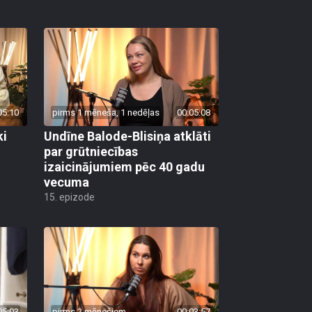
05:10
pirms 1 mēneša, 1 nedēļas
00:05:08
ki
Undīne Balode-Blisiņa atklāti
par grūtniecības
izaicinājumiem pēc 40 gadu
vecuma
15. epizode
05:03
pirms 2 mēnešiem
00:03:57