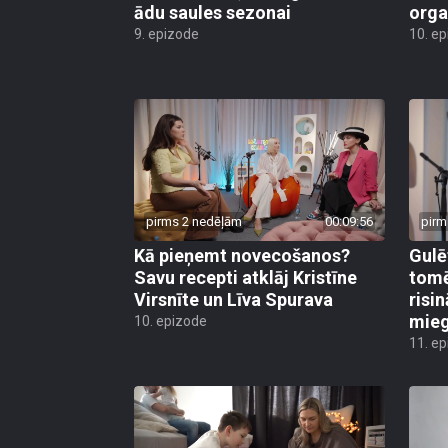
ādu saules sezonai
org
9. epizode
10. e
pirms 2 nedēļām
00:09:56
pirm
Kā pieņemt novecošanos?
Gulē
Savu recepti atklāj Kristīne
tomē
Virsnīte un Līva Spurava
risi
mie
10. epizode
11. e