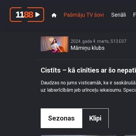
Pašmāju TV šovi
Seriāli
F
2024. gada 4. marts, S13 E07
Māmiņu klubs
Cistīts – kā cīnīties ar šo nep
Daudzas no jums visticamāk, ka ir saskārušā
uz labierīcībām jeb urīnceļu iekaisumu. Speciā
Sezonas
Klipi