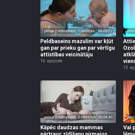
pirms 2 mēnešiem, 1 nedēļas
00:05:27
pirm
Peldbaseins mazulim var kļūt
Atti
gan par prieku gan par vērtīgu
Ozol
attīstības veicinātāju
atkl
vien
16. epizode
15. e
pirms 2 mēnešiem, 3 nedēļām
00:04:40
pirm
Kāpēc daudzas mammas
Vai 
pārtrauc zīdīšanu pirmajos
lēmu