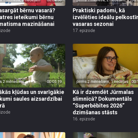
asargāt bērnu vasarā?
Praktiski padomi, kā
atres ieteikumi bērnu
izvēlēties ideālu pelkost
matisma mazināšanai
vasaras sezonai
pizode
17. epizode
s 2 mēnešiem
00:05:19
pirms 2 mēnešiem, 1 nedēļas
00:
ākās kļūdas un svarīgākie
Kā ir dzemdēt Jūrmalas
ikumi saules aizsardzībai
slimnīcā? Dokumentāls
rā
“Superbēbītes 2026”
dzimšanas stāsts
pizode
16. epizode