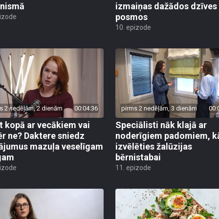
anismā
izmaiņas dažādos dzīves
posmos
pizode
10. epizode
s 2 nedēļām, 2 dienām
00:04:36
pirms 2 nedēļām, 3 dienām
00:
t kopā ar vecākiem vai
Speciālisti nāk klajā ar
r ne? Daktere sniedz
noderīgiem padomiem, k
nājumus mazuļa veselīgam
izvēlēties žalūzijas
gam
bērnistabai
pizode
11. epizode