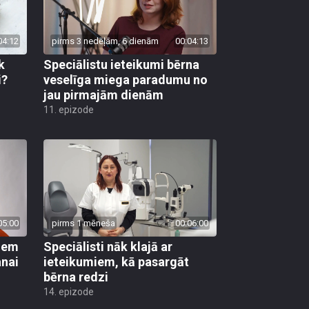
04:12
pirms 3 nedēļām, 6 dienām
00:04:13
k
Speciālistu ieteikumi bērna
i?
veselīga miega paradumu no
jau pirmajām dienām
11. epizode
05:00
pirms 1 mēneša
00:06:00
kiem
Speciālisti nāk klajā ar
anai
ieteikumiem, kā pasargāt
bērna redzi
14. epizode