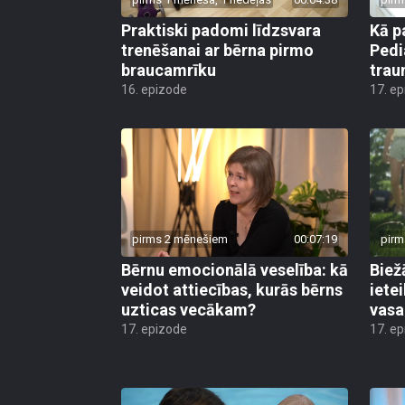
Praktiski padomi līdzsvara
Kā p
trenēšanai ar bērna pirmo
Pedi
braucamrīku
trau
16. epizode
17. e
pirms 2 mēnešiem
00:07:19
pirm
Bērnu emocionālā veselība: kā
Biež
veidot attiecības, kurās bērns
iete
uzticas vecākam?
vasa
17. epizode
17. e