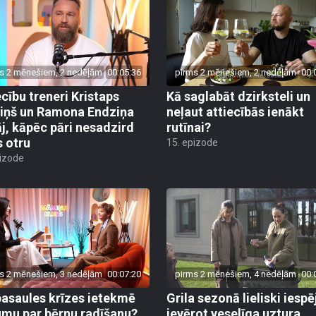
s 2 mēnešiem, 2 nedēļām
00:05:36
pirms 2 mēnešiem, 2 nedēļām
00:
ecību treneri Kristaps
Kā saglabāt dzirksteli un
iņš un Ramona Endziņa
neļaut attiecībās ienākt
āj, kāpēc pāri nesadzird
rutīnai?
s otru
15. epizode
pizode
s 2 mēnešiem, 3 nedēļām
00:07:20
pirms 2 mēnešiem, 4 nedēļām
00:
pasaules krīzes ietekmē
Grila sezonā lieliski iesp
mu par bērnu radīšanu?
ievērot veselīga uztura