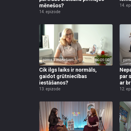
mēnešos?
14. e
14. epizode
pirms 3 mēnešiem
00:05:00
pirm
Cik ilgs laiks ir normāls,
Nepa
gaidot grūtniecības
par 
iestāšanos?
ar b
13. epizode
12. e