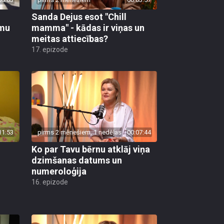
Sanda Dejus esot "Chill
īmu
mamma" - kādas ir viņas un
meitas attiecības?
17. epizode
11:53
pirms 2 mēnešiem, 1 nedēļas
00:07:44
Ko par Tavu bērnu atklāj viņa
dzimšanas datums un
numeroloģija
16. epizode