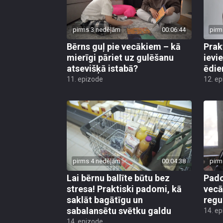
pirms 3 nedēļām
00:06:44
pirm
Bērns guļ pie vecākiem – kā
Prak
mierīgi pāriet uz gulēšanu
ievi
atsevišķā istabā?
ēdie
11. epizode
12. e
pirms 4 nedēļām
00:04:38
pirm
Lai bērnu ballīte būtu bez
Pado
stresa! Praktiski padomi, kā
vecā
saklāt bagātīgu un
regu
sabalansētu svētku galdu
14. e
14. epizode