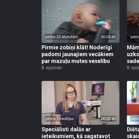
pirms 23 stundām
00:05:43
pirm
Pirmie zobiņi klāt! Noderīgi
Māmi
padomi jaunajiem vecākiem
uzko
par mazuļu mutes veselību
sader
8. epizode
8. epi
pirms 1 nedēļas
00:03:40
pirm
Speciālisti dalās ar
Diēt
ieteikumiem, kā sagatavot
skai