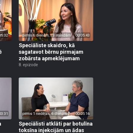
05:32
pirms 6 dienām, 23 stundām
00:05:43
Speciāliste skaidro, kā
ē
sagatavot bērnu pirmajam
zobārsta apmeklējumam
8. epizode
03:31
pirms 1 nedēļas, 6 dienām
00:05:16
a
Speciālisti atklāti par botulīna
toksīna injekcijām un ādas