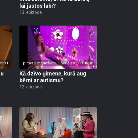
lai justos labi?
13. epizode
05:31
pirms 3 mēnešiem, 1 nedēļas
00:05:36
nu
Kā dzīvo ģimene, kurā aug
bērni ar autismu?
12. epizode