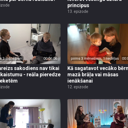
principus
pizode
13. epizode
s 3 mēnešiem
00:06:06
pirms 3 mēnešiem, 1 nedēļas
00:
reizs sakodiens nav tikai
Kā sagatavot vecāko bēr
skaistumu - reāla pieredze
mazā brāļa vai māsas
reketēm
ienākšanai
pizode
12. epizode