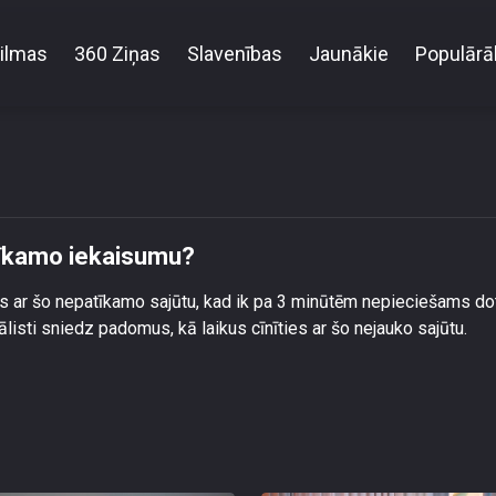
ilmas
360 Ziņas
Slavenības
Jaunākie
Populārā
Cistīts – kā cīnīties ar šo nepatīkamo iekaisumu?
atīkamo iekaisumu?
s ar šo nepatīkamo sajūtu, kad ik pa 3 minūtēm nepieciešams do
listi sniedz padomus, kā laikus cīnīties ar šo nejauko sajūtu.