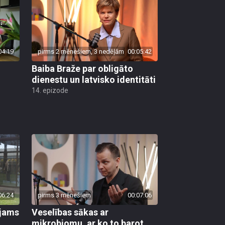
04:19
pirms 2 mēnešiem, 3 nedēļām
00:05:42
Baiba Braže par obligāto
dienestu un latvisko identitāti
14. epizode
06:24
pirms 3 mēnešiem
00:07:06
ējams
Veselības sākas ar
mikrobiomu, ar ko to barot,