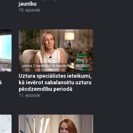
jaunību
10. epizode
05:22
pirms 2 nedēļām, 6 dienām
00:05:01
Uztura speciālistes ieteikumi,
ā
kā ievērot sabalansētu uzturu
pēcdzemdību periodā
11. epizode