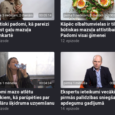
s 3 nedēļām, 2 dienām
00:05:14
pirms 3 nedēļām, 3 dienām
00:
tiski padomi, kā pareizi
Kāpēc olbaltumvielas ir ti
est gaļu mazuļa
būtiskas mazuļa attīstība
nkartē
Padomi visai ģimenei
pizode
12. epizode
s 1 mēneša
00:04:34
pirms 1 mēneša
00:
mi mazo atlētu
Ekspertu ieteikumi vecā
kiem, kā parūpēties par
pirmās palīdzības sniegš
lāru šķidruma uzņemšanu
apdegumu gadījumā
pizode
14. epizode