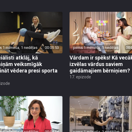
s 1 mēneša, 1 nedēļas
00:05:53
pirms 1 mēneša, 1 nedēļas
00:
ālisti atklāj, kā
Vārdam ir spēks! Kā vecā
iņām veiksmīgāk
izvēlas vārdus saviem
rināt vēdera presi sporta
gaidāmajiem bērniņiem?
17. epizode
pizode
s 1 mēneša, 2 nedēļām
00:04:58
pirms 1 mēneša, 2 nedēļām
00: