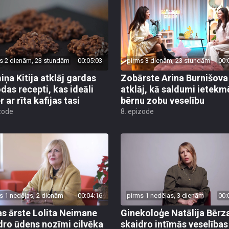
s 2 dienām, 23 stundām
00:05:03
pirms 3 dienām, 23 stundām
00:
ņa Kitija atklāj gardas
Zobārste Arina Burnišova
das recepti, kas ideāli
atklāj, kā saldumi ietekm
 ar rīta kafijas tasi
bērnu zobu veselību
zode
8. epizode
s 1 nedēļas, 2 dienām
00:04:16
pirms 1 nedēļas, 3 dienām
00:
as ārste Lolita Neimane
Ginekoloģe Natālija Bērz
dro ūdens nozīmi cilvēka
skaidro intīmās veselības