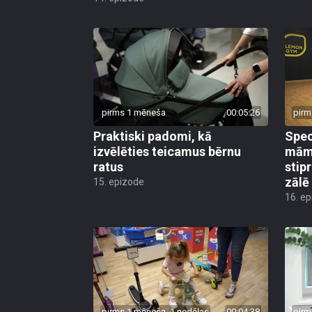
pirms 1 mēneša
00:05:26
pirm
Praktiski padomi, kā
Speci
izvēlēties teicamus bērnu
mām
ratus
stip
zālē
15. epizode
16. e
pirms 1 mēneša, 1 nedēļas
00:04:38
pirm