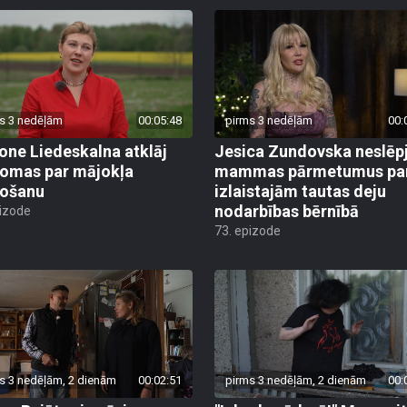
s 3 nedēļām
00:05:48
pirms 3 nedēļām
00:
ne Liedeskalna atklāj
Jesica Zundovska neslēp
omas par mājokļa
mammas pārmetumus pa
došanu
izlaistajām tautas deju
nodarbības bērnībā
pizode
73. epizode
s 3 nedēļām, 2 dienām
00:02:51
pirms 3 nedēļām, 2 dienām
00: