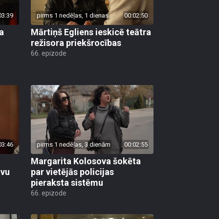
03:39
pirms 1 nedēļas, 1 dienas
00:02:50
a
Mārtiņš Egliens ieskicē teātra
režisora priekšrocības
66. epizode
03:46
pirms 1 nedēļas, 3 dienām
00:02:55
Margarita Kolosova šokēta
avu
par vietējās policijas
pieraksta sistēmu
66. epizode