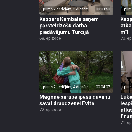
pirms 2 nedēļām, 2 dienām
00:03:50
pirm
Kaspars Kambala saņem
Kasp
pārsteidzošu darba
atkal
piedāvājumu Turcijā
mīl
68. epizode
70. e
pirms 2 nedēļām, 4 dienām
00:04:07
pirm
Magone sarūpē īpašu dāvanu
Lukē
savai draudzenei Evitai
iesp
atla
72. epizode
fina
71. e