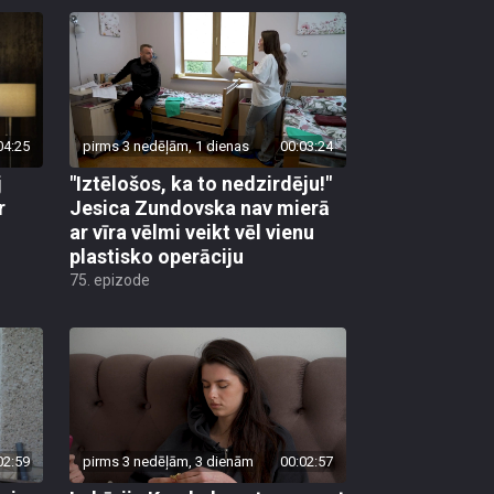
04:25
pirms 3 nedēļām, 1 dienas
00:03:24
j
"Iztēlošos, ka to nedzirdēju!"
r
Jesica Zundovska nav mierā
ar vīra vēlmi veikt vēl vienu
plastisko operāciju
75. epizode
02:59
pirms 3 nedēļām, 3 dienām
00:02:57