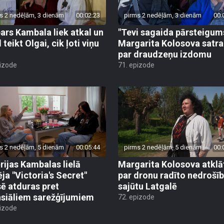
s 2 nedēļām, 3 dienām
00:02:23
pirms 2 nedēļām, 3 dienām
00:
ars Kambala liek atkal un
"Tevi sagaida pārsteigum
 teikt Olgai, cik ļoti viņu
Margarita Kolosova satr
par draudzeņu izdomu
pizode
71. epizode
s 2 nedēļām, 5 dienām
00:05:44
pirms 2 nedēļām, 5 dienām
00:
rijas Kambalas lielā
Margarita Kolosova atklā
ēja "Victoria's Secret"
par dronu radīto nedrošī
sē atduras pret
sajūtu Latgalē
nsiāliem sarežģījumiem
72. epizode
pizode