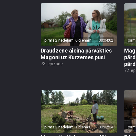
pirms 2 nedēļām, 6 dienām
00:04:02
pirm
Draudzene aicina pārvākties
Mago
Magoni uz Kurzemes pusi
pārd
pār
73. epizode
72. e
pirms 3 nedēļām, 1 dienas
00:02:54
pirm