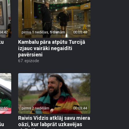
04:42
pirms 1 nedēļas, 5 dienām
00:05:48
ku
Kambalu pāra atpūtu Turcijā
izjauc vairāki negaidīti
pavērsieni
67. epizode
02:55
pirms 2 nedēļām
00:03:44
Raivis Vidzis atklāj savu miera
šu
oāzi, kur labprāt uzkavējas