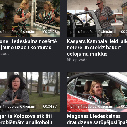
s 1 nedēļas, 4 dienām
00:02:28
pirms 1 nedēļas, 4 dienām
00:
ne Liedeskalna novērtē
Kaspars Kambala lieki lai
 jauno uzacu kontūras
netērē un steidz baudīt
ceļojuma mirkļus
pizode
68. epizode
s 1 nedēļas, 6 dienām
00:04:37
pirms 1 nedēļas, 6 dienām
00:
arita Kolosova atklāti
Magones Liedeskalnas
problēmām ar alkoholu
draudzene sarūpējusi īpa