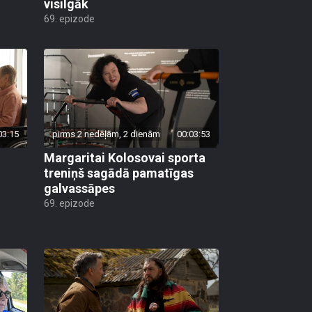
visilgāk
69. epizode
03:15
pirms 2 nedēļām, 2 dienām
00:03:53
Margaritai Kolosovai sporta
treniņš sagādā pamatīgas
galvassāpes
69. epizode