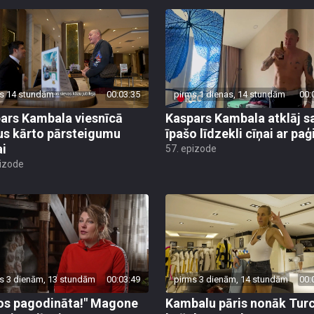
s 14 stundām
00:03:35
pirms 1 dienas, 14 stundām
00:
ars Kambala viesnīcā
Kaspars Kambala atklāj s
us kārto pārsteigumu
īpašo līdzekli cīņai ar pa
ai
57. epizode
pizode
s 3 dienām, 13 stundām
00:03:49
pirms 3 dienām, 14 stundām
00:
os pagodināta!" Magone
Kambalu pāris nonāk Turc