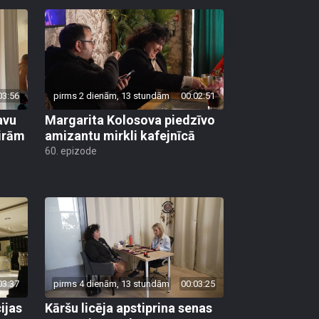
03:56
pirms 2 dienām, 13 stundām
00:02:51
avu
Margarita Kolosova piedzīvo
ģirām
amizantu mirkli kafejnīcā
60. epizode
03:37
pirms 4 dienām, 13 stundām
00:03:25
ijas
Kāršu licēja apstiprina senas