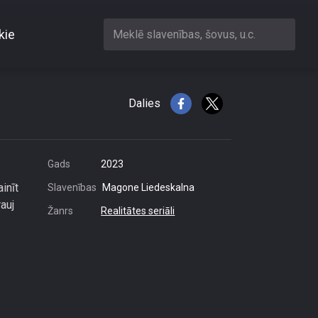
kie
Meklē slavenības, šovus, u.c.
 nosaukuma
Dalies
Gads
2023
inīt
Slavenības
Magone Liedeskalna
auj
Žanrs
Realitātes seriāli