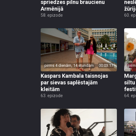
spriedzes pilnu braucienu
nesl
Armēnijā
žūri
58. epizode
60. e
pirms 4 dienām, 14 stundām
00:03:17
pirm
Kaspars Kambala taisnojas
Marg
par sievas saplēstajām
silt
kleitām
fest
63. epizode
64. e