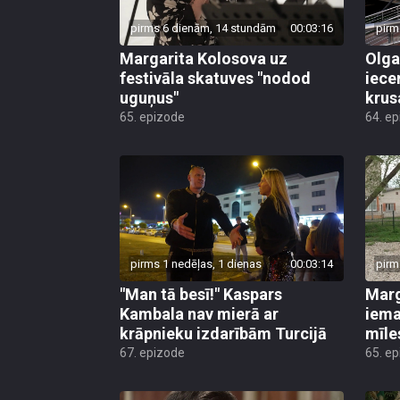
pirms 6 dienām, 14 stundām
00:03:16
pirm
Margarita Kolosova uz
Olga
festivāla skatuves "nodod
iece
uguņus"
krus
65. epizode
64. e
pirms 1 nedēļas, 1 dienas
00:03:14
pirm
"Man tā besī!" Kaspars
Marg
Kambala nav mierā ar
iema
krāpnieku izdarībām Turcijā
mīle
67. epizode
65. e