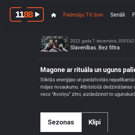
Pašmāju TV šovi
Seriāli
F
Magone ar
2023. gada 7. decembris, S09 E62
Slavenības. Bez filtra
Magone ar rituāla un uguns pa
Sliktās enerģijas un piedzīvotās nepatīkamās 
mājas nosaukumu. Atbilstošā dedzināšanas u
veco "Avotiņu" zīmi, aizdedzinot to ugunskur
Sezonas
Klipi