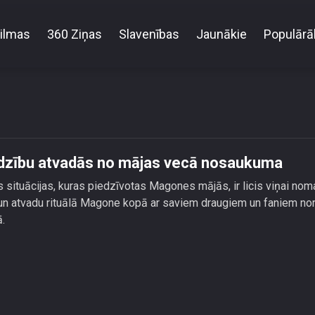
ilmas
360 Ziņas
Slavenības
Jaunākie
Populārā
 rituāla un uguns palīdzību atvadās no mājas vecā
līdzību atvadās no mājas vecā nosaukuma
situācijas, kuras piedzīvotas Magones mājās, ir licis viņai noma
n atvadu rituālā Magone kopā ar saviem draugiem un faniem nor
ā.