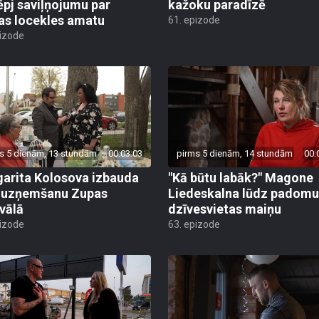
ēpj saviļņojumu par
kažoku paradīzē
jas locekles amatu
61. epizode
pizode
s 5 dienām, 13 stundām
00:03:03
pirms 5 dienām, 14 stundām
00:
arita Kolosova izbauda
"Kā būtu labāk?" Magone
u uzņemšanu Zupas
Liedeskalna lūdz padomu
ivālā
dzīvesvietas maiņu
pizode
63. epizode