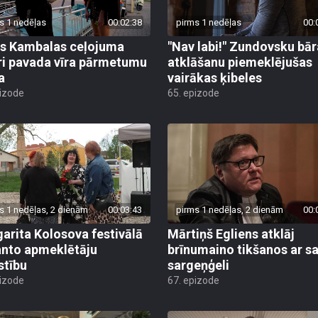
s 1 nedēļas
00:02:38
pirms 1 nedēļas
00:
s Kambalas ceļojuma
"Nav labi!" Zundovsku bār
ri pavada vīra pārmetumu
atklāšanu piemeklējušas
a
vairākas ķibeles
pizode
65. epizode
s 1 nedēļas, 2 dienām
00:03:43
pirms 1 nedēļas, 2 dienām
00:
arita Kolosova festivālā
Mārtiņš Egliens atklāj
nto apmeklētāju
brīnumaino tikšanos ar s
stību
sargeņģeli
pizode
67. epizode