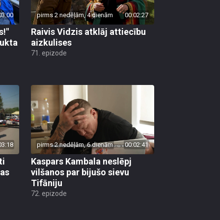
03:00
pirms 2 nedēļām, 4 dienām
00:02:27
s!"
Raivis Vidzis atklāj attiecību
aukta
aizkulises
71. epizode
03:18
pirms 2 nedēļām, 6 dienām
00:02:41
ti
Kaspars Kambala neslēpj
bas
vilšanos par bijušo sievu
Tifāniju
72. epizode