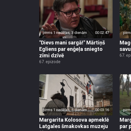
pirms 1 nedēļas, 3 dienām
00:02:47
pirm
"Dievs mani sargā!" Mārtiņš
Mago
Egliens par enģeļa sniegto
savu
zīmi dzīvē
67. e
67. epizode
pirms 1 nedēļas, 5 dienām
00:03:16
pirm
Margarita Kolosova apmeklē
Marg
Latgales šmakovkas muzeju
par 