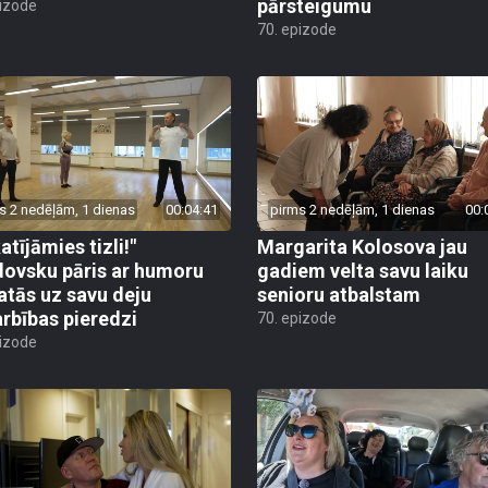
pārsteigumu
pizode
70. epizode
s 2 nedēļām, 1 dienas
00:04:41
pirms 2 nedēļām, 1 dienas
00:
atījāmies tizli!"
Margarita Kolosova jau
ovsku pāris ar humoru
gadiem velta savu laiku
atās uz savu deju
senioru atbalstam
rbības pieredzi
70. epizode
pizode