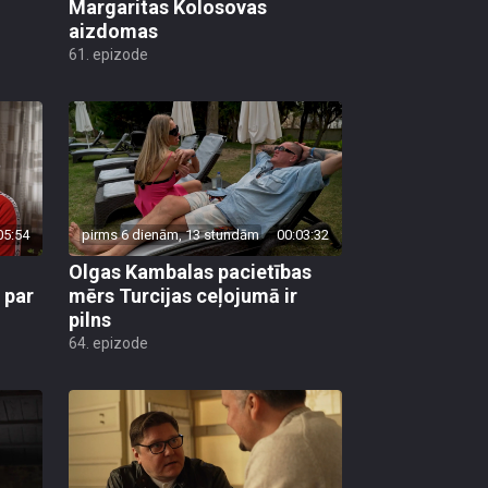
Margaritas Kolosovas
aizdomas
61. epizode
05:54
pirms 6 dienām, 13 stundām
00:03:32
Olgas Kambalas pacietības
 par
mērs Turcijas ceļojumā ir
pilns
64. epizode