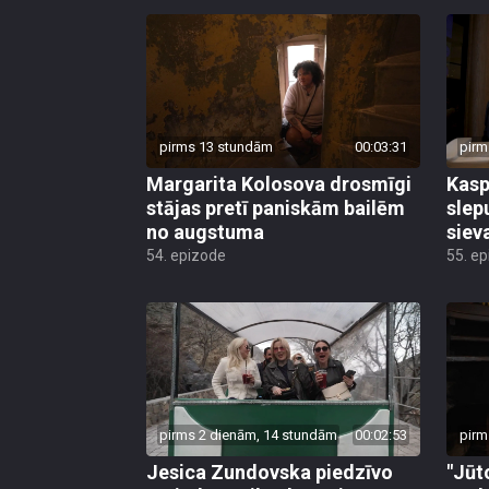
pirms 13 stundām
00:03:31
pirm
Margarita Kolosova drosmīgi
Kasp
stājas pretī paniskām bailēm
slep
no augstuma
siev
54. epizode
55. e
pirms 2 dienām, 14 stundām
00:02:53
pirm
Jesica Zundovska piedzīvo
"Jūt