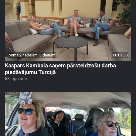
pirms 2 nedēļām, 3 dienām
00:03:50
Kaspars Kambala saņem pārsteidzošu darba
piedāvājumu Turcijā
68. epizode