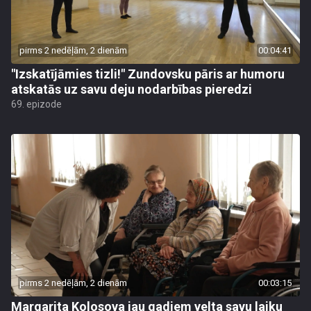
pirms 2 nedēļām, 2 dienām
00:04:41
"Izskatījāmies tizli!" Zundovsku pāris ar humoru
atskatās uz savu deju nodarbības pieredzi
69. epizode
pirms 2 nedēļām, 2 dienām
00:03:15
Margarita Kolosova jau gadiem velta savu laiku