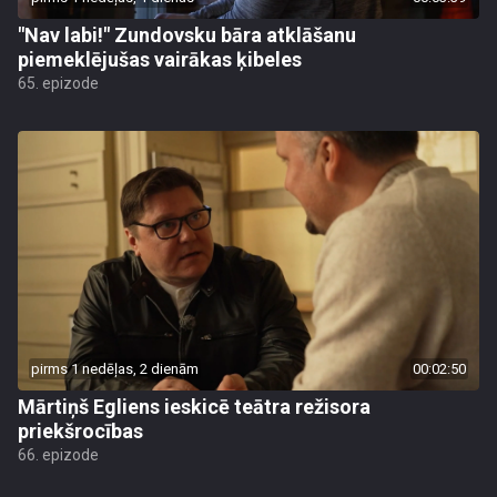
"Nav labi!" Zundovsku bāra atklāšanu
piemeklējušas vairākas ķibeles
65. epizode
pirms 1 nedēļas, 2 dienām
00:02:50
Mārtiņš Egliens ieskicē teātra režisora
priekšrocības
66. epizode