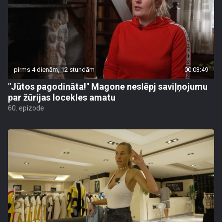
pirms 4 dienām, 12 stundām
00:03:49
"Jūtos pagodināta!" Magone neslēpj saviļņojumu
par žūrijas locekles amatu
60. epizode