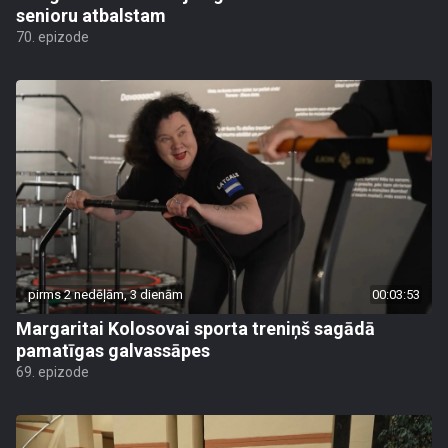
senioru atbalstam
70. epizode
pirms 2 nedēļām, 3 dienām
00:03:53
Margaritai Kolosovai sporta treniņš sagādā
pamatīgas galvassāpes
69. epizode