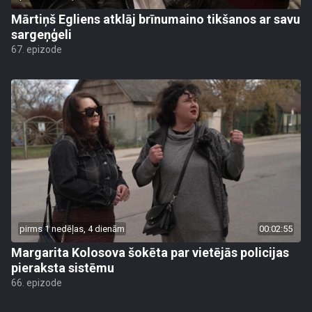
Mārtiņš Egliens atklāj brīnumaino tikšanos ar savu
sargeņģeli
67. epizode
pirms 1 nedēļas, 4 dienām
00:02:55
Margarita Kolosova šokēta par vietējās policijas
pieraksta sistēmu
66. epizode