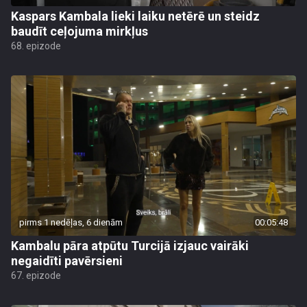
Kaspars Kambala lieki laiku netērē un steidz
baudīt ceļojuma mirkļus
68. epizode
pirms 1 nedēļas, 6 dienām
00:05:48
Kambalu pāra atpūtu Turcijā izjauc vairāki
negaidīti pavērsieni
67. epizode