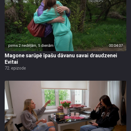
pirms 2 nedēļām, 5 dienām
00:04:07
Magone sarūpē īpašu dāvanu savai draudzenei
Evitai
72. epizode