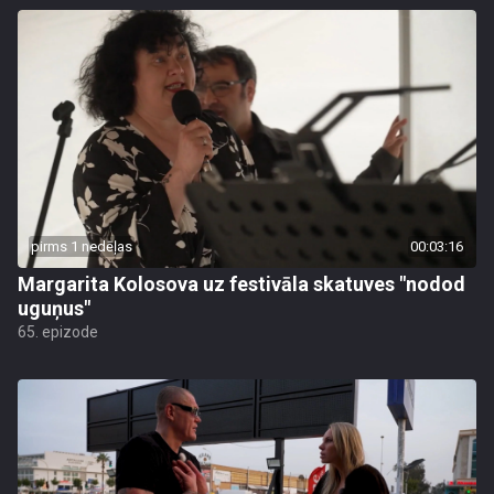
pirms 1 nedēļas
00:03:16
Margarita Kolosova uz festivāla skatuves "nodod
uguņus"
65. epizode