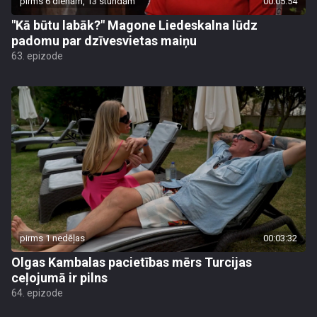
pirms 6 dienām, 13 stundām
00:05:54
"Kā būtu labāk?" Magone Liedeskalna lūdz
padomu par dzīvesvietas maiņu
63. epizode
pirms 1 nedēļas
00:03:32
Olgas Kambalas pacietības mērs Turcijas
ceļojumā ir pilns
64. epizode