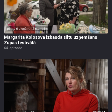
pirms 6 dienām, 12 stundām
00:03:03
Margarita Kolosova izbauda siltu uzņemšanu
Zupas festivālā
64. epizode