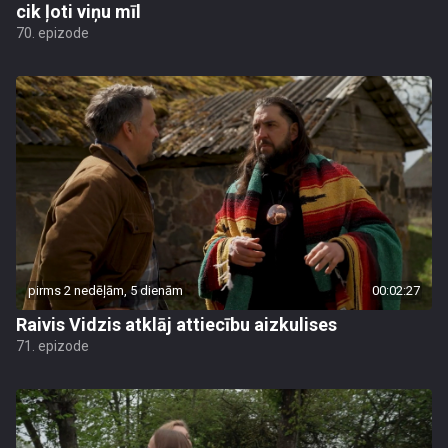
cik ļoti viņu mīl
70. epizode
pirms 2 nedēļām, 5 dienām
00:02:27
Raivis Vidzis atklāj attiecību aizkulises
71. epizode