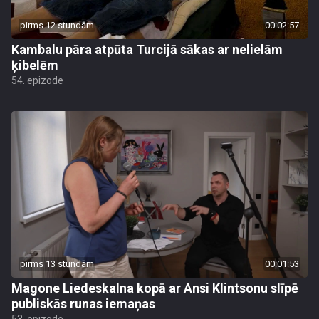
pirms 12 stundām
00:02:57
Kambalu pāra atpūta Turcijā sākas ar nelielām
ķibelēm
54. epizode
pirms 13 stundām
00:01:53
Magone Liedeskalna kopā ar Ansi Klintsonu slīpē
publiskās runas iemaņas