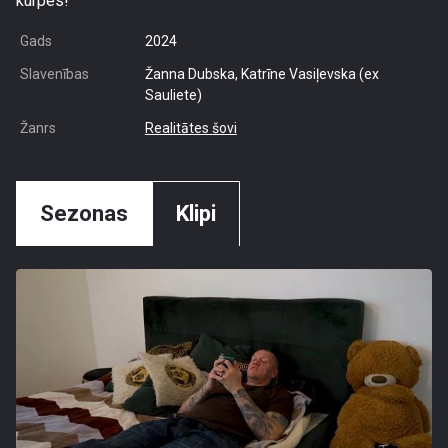
kurpes!
Gads
2024
Slavenības
Žanna Dubska, Katrīne Vasiļevska (ex
Sauliete)
Žanrs
Realitātes šovi
Sezonas
Klipi