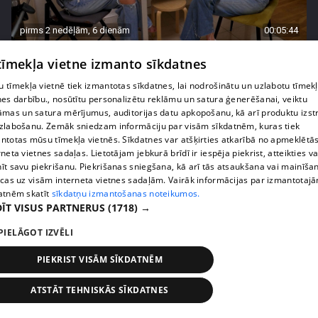
pirms 2 nedēļām, 6 dienām
00:05:44
Lukērijas Kambalas lielā iespēja "Victoria's
 tīmekļa vietne izmanto sīkdatnes
Secret" atlasē atduras pret finansiāliem
sarežģījumiem
 tīmekļa vietnē tiek izmantotas sīkdatnes, lai nodrošinātu un uzlabotu tīmek
nes darbību., nosūtītu personalizētu reklāmu un satura ģenerēšanai, veiktu
71. epizode
āmas un satura mērījumus, auditorijas datu apkopošanu, kā arī produktu izst
zlabošanu. Zemāk sniedzam informāciju par visām sīkdatnēm, kuras tiek
ntotas mūsu tīmekļa vietnēs. Sīkdatnes var atšķirties atkarībā no apmeklētā
rneta vietnes sadaļas. Lietotājam jebkurā brīdī ir iespēja piekrist, atteikties va
īt savu piekrišanu. Piekrišanas sniegšana, kā arī tās atsaukšana vai mainīša
ecas uz visām interneta vietnes sadaļām. Vairāk informācijas par izmantotaj
atnēm skatīt
sīkdatņu izmantošanas noteikumos.
ĪT VISUS PARTNERUS
(1718) →
PIELĀGOT IZVĒLI
PIEKRIST VISĀM SĪKDATNĒM
pirms 2 nedēļām, 6 dienām
00:03:18
ATSTĀT TEHNISKĀS SĪKDATNES
Margarita Kolosova atklāti par dronu radīto