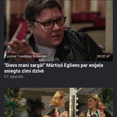
pirms 1 nedēļas, 4 dienām
00:02:47
"Dievs mani sargā!" Mārtiņš Egliens par enģeļa
sniegto zīmi dzīvē
67. epizode