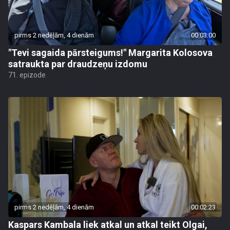
pirms 2 nedēļām, 4 dienām
00:03:00
"Tevi sagaida pārsteigums!" Margarita Kolosova
satraukta par draudzeņu izdomu
71. epizode
pirms 2 nedēļām, 4 dienām
00:02:23
Kaspars Kambala liek atkal un atkal teikt Olgai,