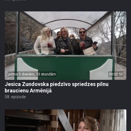
pirms 3 dienām, 13 stundām
00:02:53
Jesica Zundovska piedzīvo spriedzes pilnu
braucienu Armēnijā
58. epizode