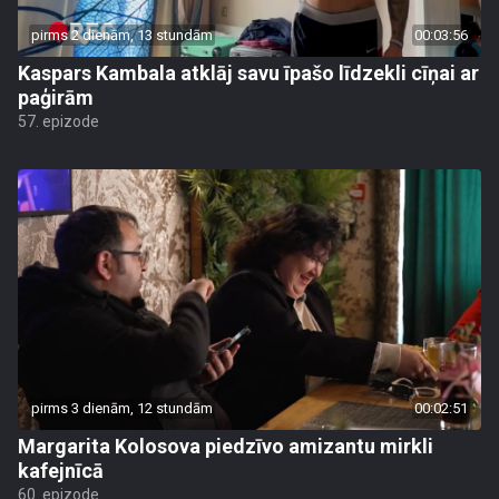
pirms 2 dienām, 13 stundām
00:03:56
Kaspars Kambala atklāj savu īpašo līdzekli cīņai ar
paģirām
57. epizode
pirms 3 dienām, 12 stundām
00:02:51
Margarita Kolosova piedzīvo amizantu mirkli
kafejnīcā
60. epizode