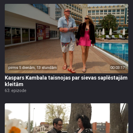
pirms 5 dienām, 13 stundām
00:03:17
Kaspars Kambala taisnojas par sievas saplēstajām
kleitām
63. epizode