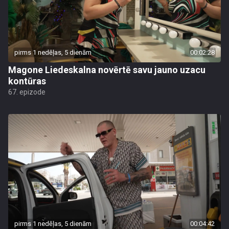
pirms 1 nedēļas, 5 dienām
00:02:28
Magone Liedeskalna novērtē savu jauno uzacu
kontūras
67. epizode
pirms 1 nedēļas, 5 dienām
00:04:42