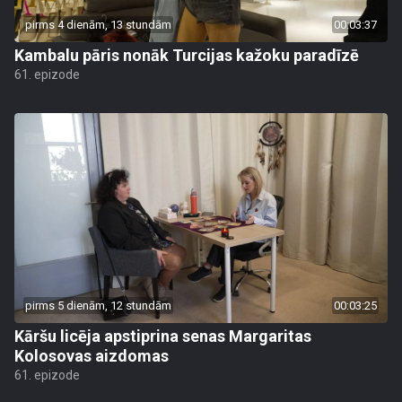
pirms 4 dienām, 13 stundām
00:03:37
Kambalu pāris nonāk Turcijas kažoku paradīzē
61. epizode
pirms 5 dienām, 12 stundām
00:03:25
Kāršu licēja apstiprina senas Margaritas
Kolosovas aizdomas
61. epizode