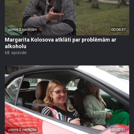
pirms 2 nedēļām
00:04:37
Margarita Kolosova atklāti par problēmām ar
alkoholu
68. epizode
pirms 2 nedēļām
00:02:55