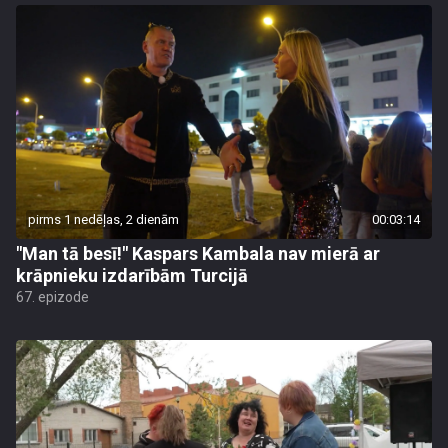
pirms 1 nedēļas, 2 dienām
00:03:14
"Man tā besī!" Kaspars Kambala nav mierā ar
krāpnieku izdarībām Turcijā
67. epizode