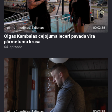
pirms 1 nedēļas, 1 dienas
00:02:38
Olgas Kambalas ceļojuma ieceri pavada vīra
pārmetumu krusa
64. epizode
pirms 1 nedēļas, 1 dienas
00:03:39