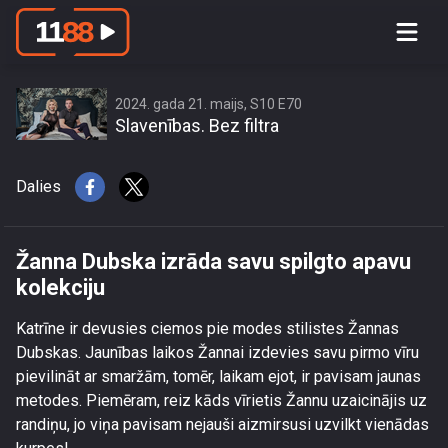
Žanna Dubska izrāda savu spilgto
apavu kolekciju
2024. gada 21. maijs, S10 E70
Slavenības. Bez filtra
Dalies
Žanna Dubska izrāda savu spilgto apavu
kolekciju
Katrīne ir devusies ciemos pie modes stilistes Žannas
Dubskas. Jaunības laikos Žannai izdevies savu pirmo vīru
pievilināt ar smaržām, tomēr, laikam ejot, ir pavisam jaunas
metodes. Piemēram, reiz kāds vīrietis Žannu uzaicinājis uz
randiņu, jo viņa pavisam nejauši aizmirsusi uzvilkt vienādas