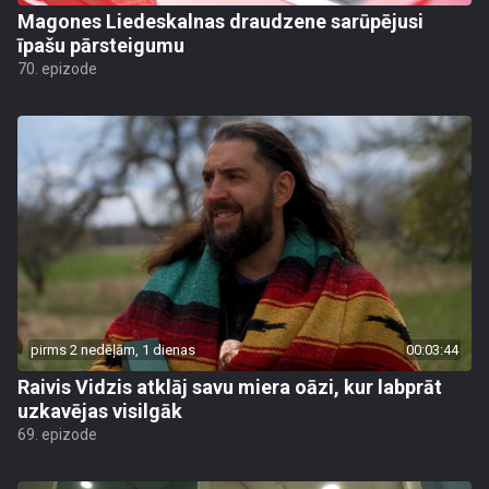
Magones Liedeskalnas draudzene sarūpējusi
īpašu pārsteigumu
70. epizode
pirms 2 nedēļām, 1 dienas
00:03:44
Raivis Vidzis atklāj savu miera oāzi, kur labprāt
uzkavējas visilgāk
69. epizode