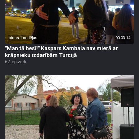
pirms 1 nedēļas
00:03:14
"Man tā besī!" Kaspars Kambala nav mierā ar
krāpnieku izdarībām Turcijā
67. epizode