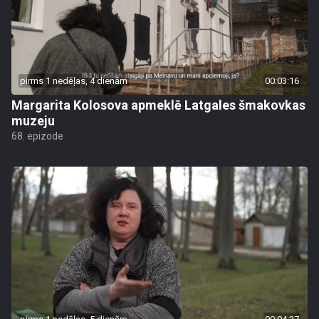
pirms 1 nedēļas, 4 dienām
00:03:16
Margarita Kolosova apmeklē Latgales šmakovkas
muzeju
68. epizode