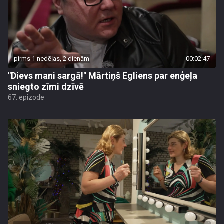
pirms 1 nedēļas, 2 dienām
00:02:47
"Dievs mani sargā!" Mārtiņš Egliens par enģeļa
sniegto zīmi dzīvē
67. epizode