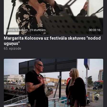
pirms 5 dienām, 19 stundām
00:03:16
Margarita Kolosova uz festivāla skatuves "nodod
uguņus"
65. epizode