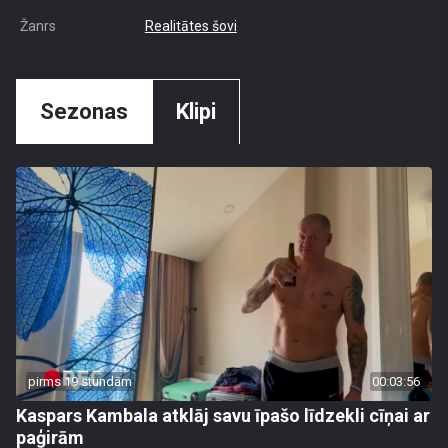
Žanrs
Realitātes šovi
Sezonas
Klipi
pirms 19 stundām
00:03:56
Kaspars Kambala atklāj savu īpašo līdzekli cīņai ar
paģirām