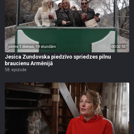
pirms 1 dienas, 19 stundām
00:02:53
Jesica Zundovska piedzīvo spriedzes pilnu
braucienu Armēnijā
58. epizode