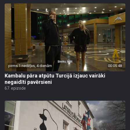
pirms 1 nedēļas, 4 dienām
00:05:48
Kambalu pāra atpūtu Turcijā izjauc vairāki
negaidīti pavērsieni
67. epizode