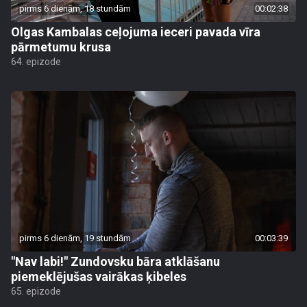
pirms 6 dienām, 18 stundām
00:02:38
Olgas Kambalas ceļojuma ieceri pavada vīra
pārmetumu krusa
64. epizode
pirms 6 dienām, 19 stundām
00:03:39
"Nav labi!" Zundovsku bāra atklāšanu
piemeklējušas vairākas ķibeles
65. epizode