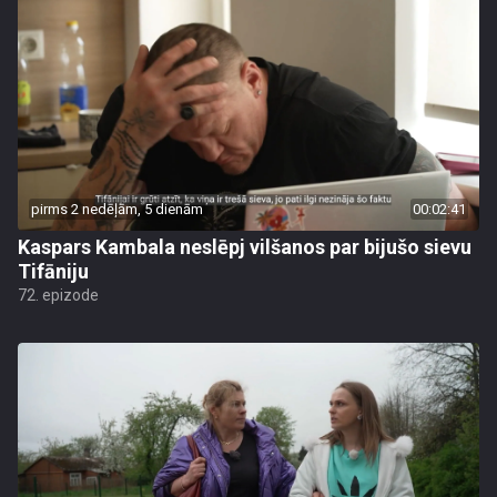
pirms 2 nedēļām, 5 dienām
00:02:41
Kaspars Kambala neslēpj vilšanos par bijušo sievu
Tifāniju
72. epizode