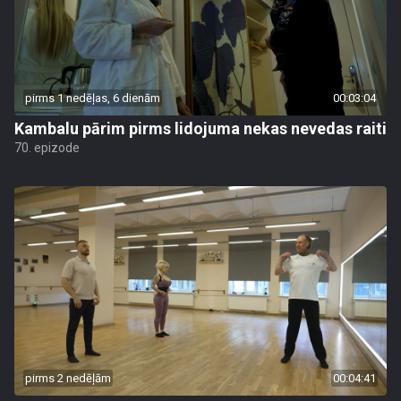
pirms 1 nedēļas, 6 dienām
00:03:04
Kambalu pārim pirms lidojuma nekas nevedas raiti
70. epizode
pirms 2 nedēļām
00:04:41