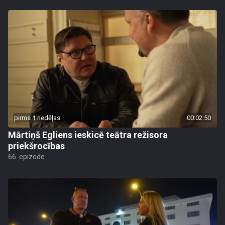
pirms 1 nedēļas
00:02:50
Mārtiņš Egliens ieskicē teātra režisora
priekšrocības
66. epizode