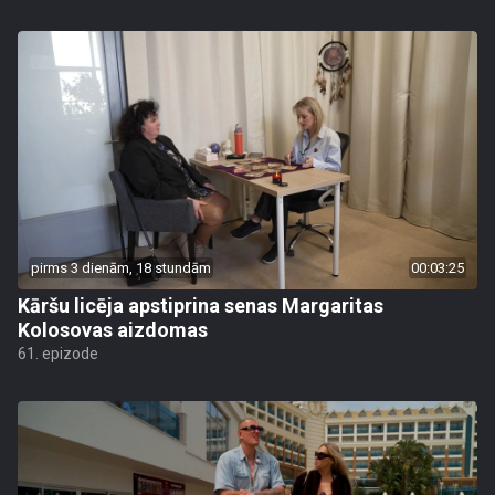
pirms 3 dienām, 18 stundām
00:03:25
Kāršu licēja apstiprina senas Margaritas
Kolosovas aizdomas
61. epizode