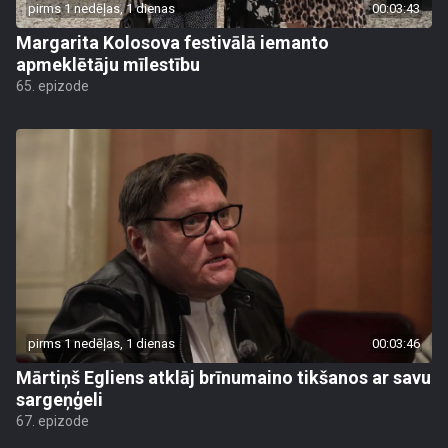
pirms 1 nedēļas, 1 dienas
00:03:43
Margarita Kolosova festivālā iemanto
apmeklētāju mīlestību
65. epizode
pirms 1 nedēļas, 1 dienas
00:03:46
Mārtiņš Egliens atklāj brīnumaino tikšanos ar savu
sargeņģeli
67. epizode