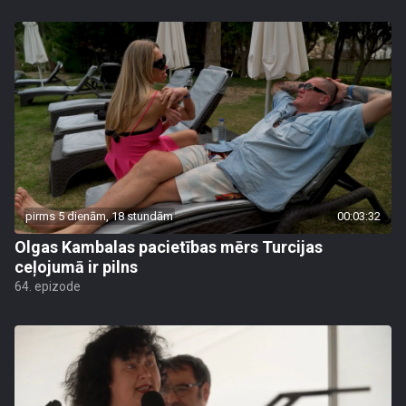
pirms 5 dienām, 18 stundām
00:03:32
Olgas Kambalas pacietības mērs Turcijas
ceļojumā ir pilns
64. epizode