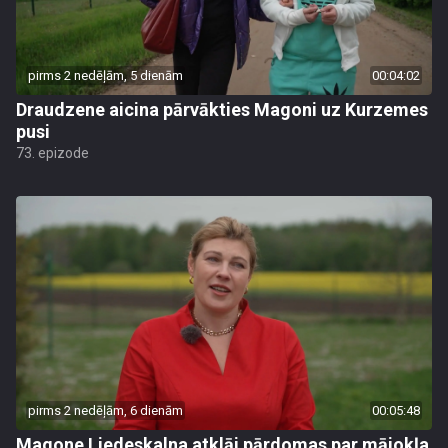
pirms 2 nedēļām, 5 dienām
00:04:02
Draudzene aicina pārvākties Magoni uz Kurzemes
pusi
73. epizode
pirms 2 nedēļām, 6 dienām
00:05:48
Magone Liedeskalna atklāj pārdomas par mājokļa