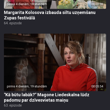
pirms 4 dienām, 18 stundām
00:03:03
Margarita Kolosova izbauda siltu uzņemšanu
Zupas festivālā
64. epizode
pirms 4 dienām, 19 stundām
00:05:54
"Kā būtu labāk?" Magone Liedeskalna lūdz
padomu par dzīvesvietas maiņu
63. epizode