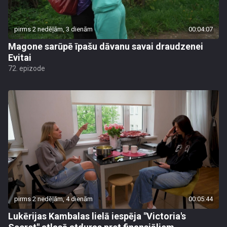
pirms 2 nedēļām, 3 dienām
00:04:07
Magone sarūpē īpašu dāvanu savai draudzenei
Evitai
72. epizode
pirms 2 nedēļām, 4 dienām
00:05:44
Lukērijas Kambalas lielā iespēja "Victoria's