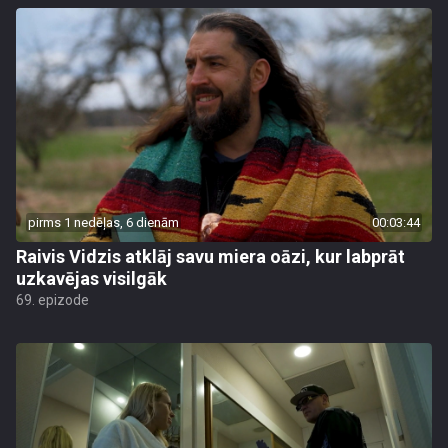
pirms 1 nedēļas, 6 dienām
00:03:44
Raivis Vidzis atklāj savu miera oāzi, kur labprāt
uzkavējas visilgāk
69. epizode