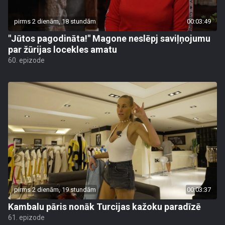
pirms 2 dienām, 18 stundām
00:03:49
"Jūtos pagodināta!" Magone neslēpj saviļņojumu
par žūrijas locekles amatu
60. epizode
pirms 2 dienām, 19 stundām
00:03:37
Kambalu pāris nonāk Turcijas kažoku paradīzē
61. epizode