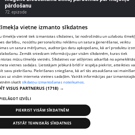
pārdošanu
72. epizode
 tīmekļa vietne izmanto sīkdatnes
 tīmekļa vietnē tiek izmantotas sīkdatnes, lai nodrošinātu un uzlabotu tīmek
nes darbību., nosūtītu personalizētu reklāmu un satura ģenerēšanai, veiktu
āmas un satura mērījumus, auditorijas datu apkopošanu, kā arī produktu izst
zlabošanu. Zemāk sniedzam informāciju par visām sīkdatnēm, kuras tiek
ntotas mūsu tīmekļa vietnēs. Sīkdatnes var atšķirties atkarībā no apmeklētā
rneta vietnes sadaļas. Lietotājam jebkurā brīdī ir iespēja piekrist, atteikties va
īt savu piekrišanu. Piekrišanas sniegšana, kā arī tās atsaukšana vai mainīša
ecas uz visām interneta vietnes sadaļām. Vairāk informācijas par izmantotaj
atnēm skatīt
sīkdatņu izmantošanas noteikumos.
ĪT VISUS PARTNERUS
(1718) →
pirms 2 nedēļām, 6 dienām
00:04:25
PIELĀGOT IZVĒLI
Jesica Zundovska neslēpj mammas pārmetumus
par izlaistajām tautas deju nodarbības bērnībā
PIEKRIST VISĀM SĪKDATNĒM
73. epizode
ATSTĀT TEHNISKĀS SĪKDATNES