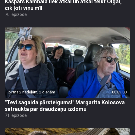
Kaspars Kambala liek atkal un atkal teikt Olgai,
cik ļoti viņu mīl
70. epizode
pirms 2 nedēļām, 2 dienām
00:03:00
"Tevi sagaida pārsteigums!" Margarita Kolosova
satraukta par draudzeņu izdomu
71. epizode