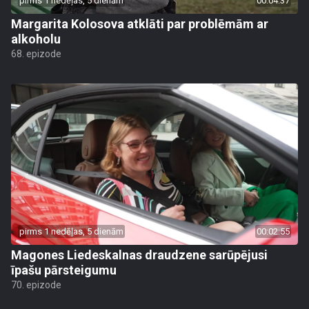
pirms 1 nedēļas, 5 dienām
00:04:37
Margarita Kolosova atklāti par problēmām ar
alkoholu
68. epizode
pirms 1 nedēļas, 5 dienām
00:02:55
Magones Liedeskalnas draudzene sarūpējusi
īpašu pārsteigumu
70. epizode