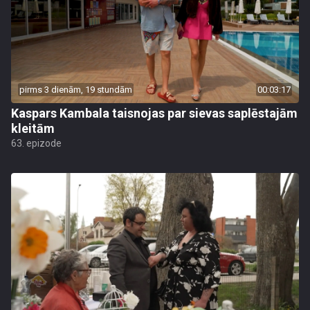
pirms 3 dienām, 19 stundām
00:03:17
Kaspars Kambala taisnojas par sievas saplēstajām
kleitām
63. epizode