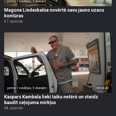
pirms 1 nedēļas, 3 dienām
00:02:28
Magone Liedeskalna novērtē savu jauno uzacu
kontūras
67. epizode
pirms 1 nedēļas, 3 dienām
00:04:42
Kaspars Kambala lieki laiku netērē un steidz
baudīt ceļojuma mirkļus
68. epizode