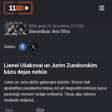
Lienei Ušakovai un Jurim Zundovskim
kāzu dejas nebūs
2024. gada 13. decembris, S11 E56
Slavenības. Bez filtra
Dalies
Lienei Ušakovai un Jurim Zundovskim
kāzu dejas nebūs
Liene un Juris aktīvi gatavojas kāzām. Šoreiz tiek
apskatītas pasākuma telpas, kā arī degustēti kokteiļi, kurus
pasniegt viesiem lielajā notikumā. Tiesa, abu vēlmes
nedaudz atšķiras...
Gads
2024