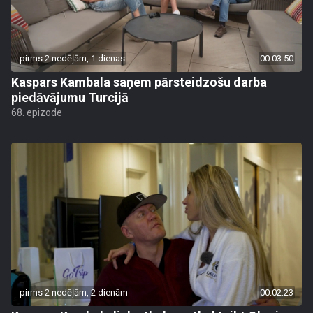
pirms 2 nedēļām, 1 dienas
00:03:50
Kaspars Kambala saņem pārsteidzošu darba
piedāvājumu Turcijā
68. epizode
pirms 2 nedēļām, 2 dienām
00:02:23