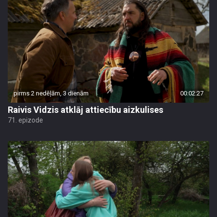
pirms 2 nedēļām, 3 dienām
00:02:27
Raivis Vidzis atklāj attiecību aizkulises
71. epizode