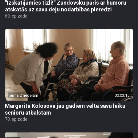
"Izskatījāmies tizli!" Zundovsku pāris ar humoru
atskatās uz savu deju nodarbības pieredzi
69. epizode
pirms 2 nedēļām
00:03:15
Margarita Kolosova jau gadiem velta savu laiku
senioru atbalstam
70. epizode