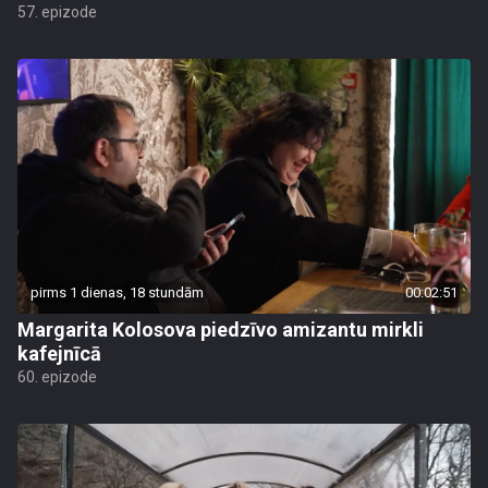
57. epizode
pirms 1 dienas, 18 stundām
00:02:51
Margarita Kolosova piedzīvo amizantu mirkli
kafejnīcā
60. epizode