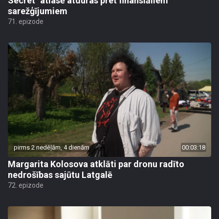
Secret" atlasē atduras pret finansiāliem
sarežģījumiem
71. epizode
pirms 2 nedēļām, 4 dienām
00:03:18
Margarita Kolosova atklāti par dronu radīto
nedrošības sajūtu Latgalē
72. epizode