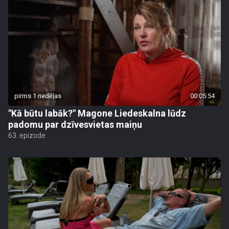
pirms 1 nedēļas
00:05:54
"Kā būtu labāk?" Magone Liedeskalna lūdz
padomu par dzīvesvietas maiņu
63. epizode