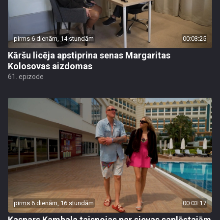
pirms 6 dienām, 14 stundām
00:03:25
Kāršu licēja apstiprina senas Margaritas
Kolosovas aizdomas
61. epizode
pirms 6 dienām, 16 stundām
00:03:17
Kaspars Kambala taisnojas par sievas saplēstajām