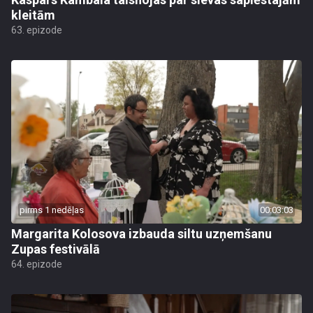
kleitām
63. epizode
pirms 1 nedēļas
00:03:03
Margarita Kolosova izbauda siltu uzņemšanu
Zupas festivālā
64. epizode