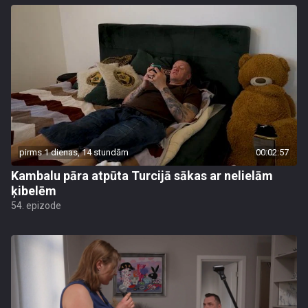
pirms 1 dienas, 14 stundām
00:02:57
Kambalu pāra atpūta Turcijā sākas ar nelielām
ķibelēm
54. epizode