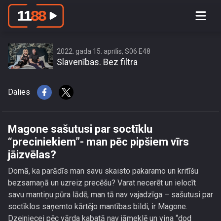
Magone sašutusi par soctīklu
“preciniekiem”- man pēc pipšiem vīrs
jāizvēlas?
2022. gada 15. aprīlis, S06 E48
Slavenības. Bez filtra
Dalies
Magone sašutusi par soctīklu
“preciniekiem”- man pēc pipšiem vīrs
jāizvēlas?
Domā, ka parādīs man savu skaisto pakaramo un kritīšu
bezsamaņā un uzreiz precēšu? Varat necerēt un ielocīt
savu mantiņu pūra lādē, man tā nav vajadzīga – sašutusi par
soctīklos saņemto kārtējo mantības bildi, ir Magone.
Dzejniecei pēc vārda kabatā nav jāmeklē un viņa “dod