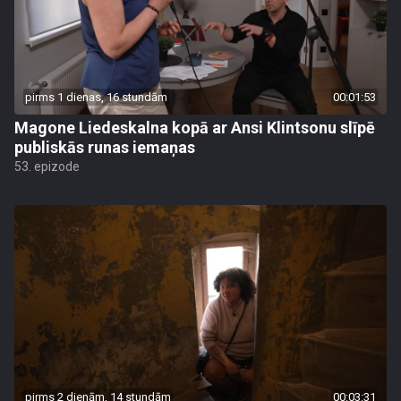
pirms 1 dienas, 16 stundām
00:01:53
Magone Liedeskalna kopā ar Ansi Klintsonu slīpē
publiskās runas iemaņas
53. epizode
pirms 2 dienām, 14 stundām
00:03:31