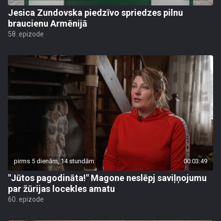
Jesica Zundovska piedzīvo spriedzes pilnu
braucienu Armēnijā
58. epizode
pirms 5 dienām, 14 stundām
00:03:49
"Jūtos pagodināta!" Magone neslēpj saviļņojumu
par žūrijas locekles amatu
60. epizode