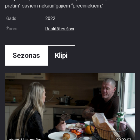
pretim” saviem nekaunīgajiem “preciniekiem.”
Gads
2022
Žanrs
Realitātes šovi
Sezonas
Klipi
pirms 14 stundām
00:03:03