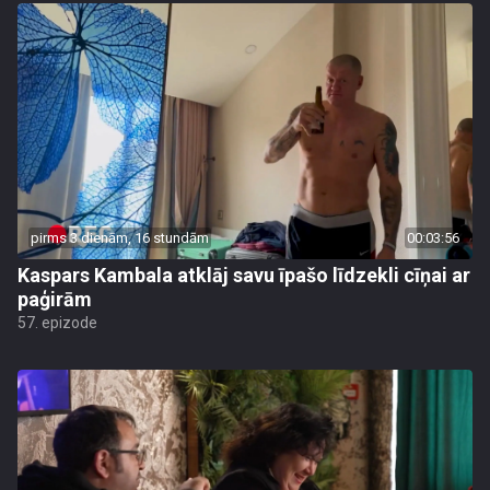
pirms 3 dienām, 16 stundām
00:03:56
Kaspars Kambala atklāj savu īpašo līdzekli cīņai ar
paģirām
57. epizode