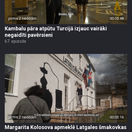
pirms 2 nedēļām
00:05:48
Kambalu pāra atpūtu Turcijā izjauc vairāki
negaidīti pavērsieni
67. epizode
pirms 2 nedēļām
00:03:16
Margarita Kolosova apmeklē Latgales šmakovkas