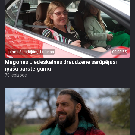
pirms 2 nedēļām, 1 dienas
00:02:55
Magones Liedeskalnas draudzene sarūpējusi
īpašu pārsteigumu
70. epizode