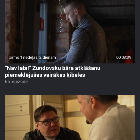
pirms 1 nedēļas, 2 dienām
00:03:39
"Nav labi!" Zundovsku bāra atklāšanu
piemeklējušas vairākas ķibeles
65. epizode