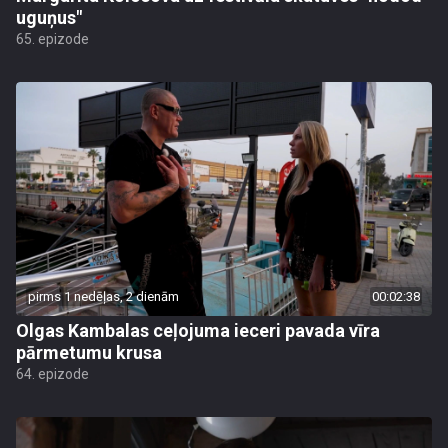
uguņus"
65. epizode
pirms 1 nedēļas, 2 dienām
00:02:38
Olgas Kambalas ceļojuma ieceri pavada vīra
pārmetumu krusa
64. epizode