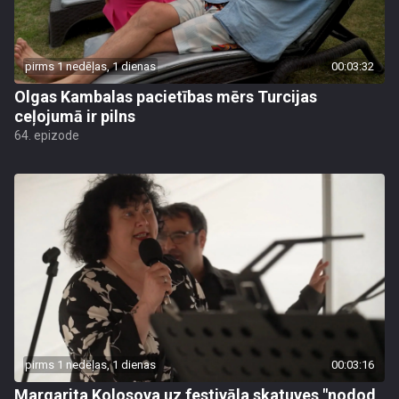
pirms 1 nedēļas, 1 dienas
00:03:32
Olgas Kambalas pacietības mērs Turcijas
ceļojumā ir pilns
64. epizode
pirms 1 nedēļas, 1 dienas
00:03:16
Margarita Kolosova uz festivāla skatuves "nodod