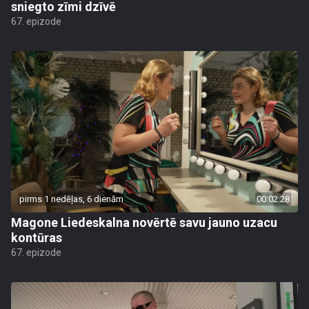
sniegto zīmi dzīvē
67. epizode
pirms 1 nedēļas, 6 dienām
00:02:28
Magone Liedeskalna novērtē savu jauno uzacu
kontūras
67. epizode