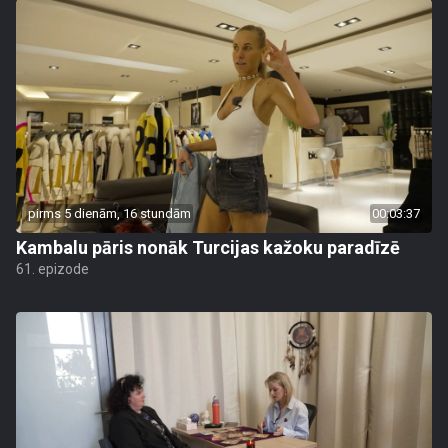
pirms 5 dienām, 16 stundām
00:03:37
Kambalu pāris nonāk Turcijas kažoku paradīzē
61. epizode