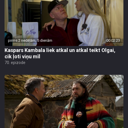
pirms 2 nedēļām, 5 dienām
00:02:23
Kaspars Kambala liek atkal un atkal teikt Olgai,
cik ļoti viņu mīl
70. epizode