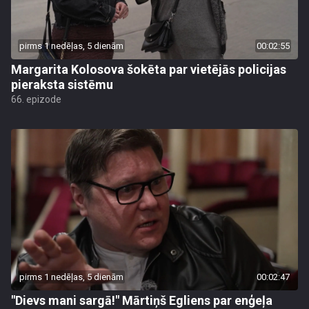
pirms 1 nedēļas, 5 dienām
00:02:55
Margarita Kolosova šokēta par vietējās policijas
pieraksta sistēmu
66. epizode
pirms 1 nedēļas, 5 dienām
00:02:47
"Dievs mani sargā!" Mārtiņš Egliens par enģeļa