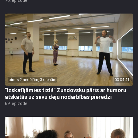
70. epizode
pirms 2 nedēļām, 3 dienām
00:04:41
"Izskatījāmies tizli!" Zundovsku pāris ar humoru
atskatās uz savu deju nodarbības pieredzi
69. epizode