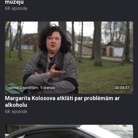
muzeju
68. epizode
pirms 2 nedēļām, 1 dienas
00:04:37
Margarita Kolosova atklāti par problēmām ar
alkoholu
68. epizode