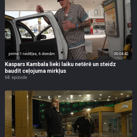
pirms 1 nedēļas, 6 dienām
00:04:42
Kaspars Kambala lieki laiku netērē un steidz
baudīt ceļojuma mirkļus
68. epizode