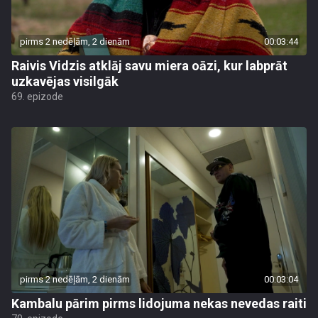
pirms 2 nedēļām, 2 dienām
00:03:44
Raivis Vidzis atklāj savu miera oāzi, kur labprāt
uzkavējas visilgāk
69. epizode
pirms 2 nedēļām, 2 dienām
00:03:04
Kambalu pārim pirms lidojuma nekas nevedas raiti