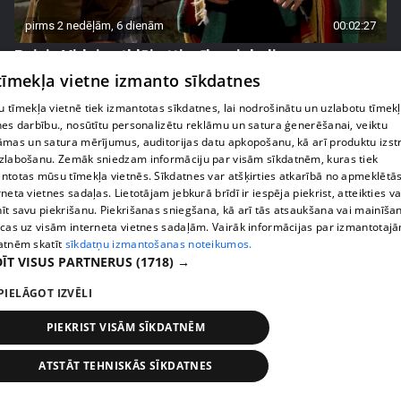
pirms 2 nedēļām, 6 dienām
00:02:27
Raivis Vidzis atklāj attiecību aizkulises
71. epizode
 tīmekļa vietne izmanto sīkdatnes
 tīmekļa vietnē tiek izmantotas sīkdatnes, lai nodrošinātu un uzlabotu tīmek
nes darbību., nosūtītu personalizētu reklāmu un satura ģenerēšanai, veiktu
āmas un satura mērījumus, auditorijas datu apkopošanu, kā arī produktu izst
zlabošanu. Zemāk sniedzam informāciju par visām sīkdatnēm, kuras tiek
ntotas mūsu tīmekļa vietnēs. Sīkdatnes var atšķirties atkarībā no apmeklētā
rneta vietnes sadaļas. Lietotājam jebkurā brīdī ir iespēja piekrist, atteikties va
īt savu piekrišanu. Piekrišanas sniegšana, kā arī tās atsaukšana vai mainīša
ecas uz visām interneta vietnes sadaļām. Vairāk informācijas par izmantotaj
atnēm skatīt
sīkdatņu izmantošanas noteikumos.
ĪT VISUS PARTNERUS
(1718) →
PIELĀGOT IZVĒLI
pirms 2 nedēļām, 6 dienām
00:04:07
PIEKRIST VISĀM SĪKDATNĒM
Magone sarūpē īpašu dāvanu savai draudzenei
Evitai
ATSTĀT TEHNISKĀS SĪKDATNES
72. epizode