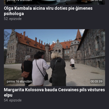
Olga Kambala aicina vīru doties pie ģimenes
psihologa
52. epizode
pirms 16 stundām
00:03:39
Margarita Kolosova bauda Cesvaines pils vēstures
elpu
54. epizode