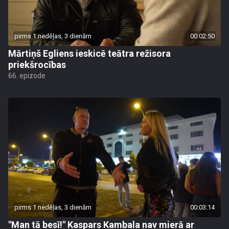
pirms 1 nedēļas, 3 dienām
00:02:50
Mārtiņš Egliens ieskicē teātra režisora
priekšrocības
66. epizode
pirms 1 nedēļas, 3 dienām
00:03:14
"Man tā besī!" Kaspars Kambala nav mierā ar