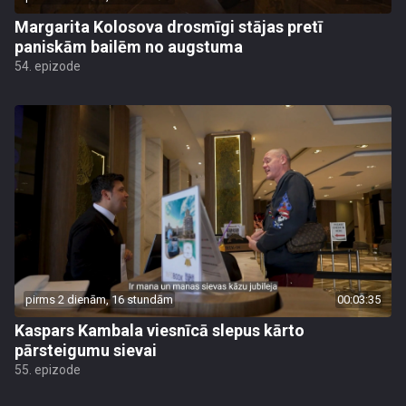
Margarita Kolosova drosmīgi stājas pretī
paniskām bailēm no augstuma
54. epizode
pirms 2 dienām, 16 stundām
00:03:35
Kaspars Kambala viesnīcā slepus kārto
pārsteigumu sievai
55. epizode