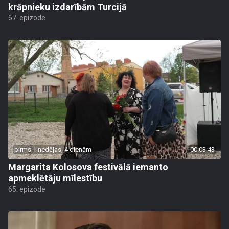
krāpnieku izdarībām Turcijā
67. epizode
pirms 1 nedēļas, 4 dienām
00:03:43
Margarita Kolosova festivālā iemanto
apmeklētāju mīlestību
65. epizode