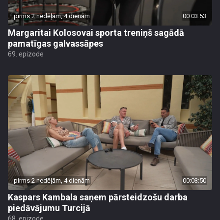
pirms 2 nedēļām, 4 dienām
00:03:53
Margaritai Kolosovai sporta treniņš sagādā
pamatīgas galvassāpes
69. epizode
pirms 2 nedēļām, 4 dienām
00:03:50
Kaspars Kambala saņem pārsteidzošu darba
piedāvājumu Turcijā
68. epizode