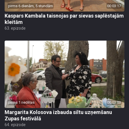
pirms 6 dienām, 5 stundām
00:03:17
Kaspars Kambala taisnojas par sievas saplēstajām
kleitām
63. epizode
pirms 1 nedēļas
00:03:03
Margarita Kolosova izbauda siltu uzņemšanu
Zupas festivālā
64. epizode