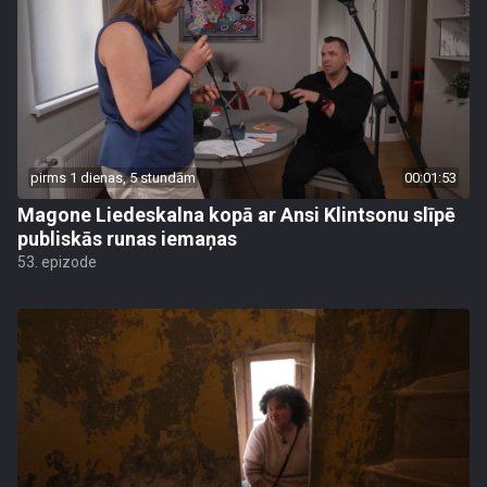
pirms 1 dienas, 5 stundām
00:01:53
Magone Liedeskalna kopā ar Ansi Klintsonu slīpē
publiskās runas iemaņas
53. epizode