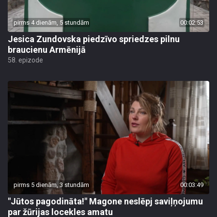
pirms 4 dienām, 5 stundām
00:02:53
Jesica Zundovska piedzīvo spriedzes pilnu
braucienu Armēnijā
58. epizode
pirms 5 dienām, 3 stundām
00:03:49
"Jūtos pagodināta!" Magone neslēpj saviļņojumu
par žūrijas locekles amatu