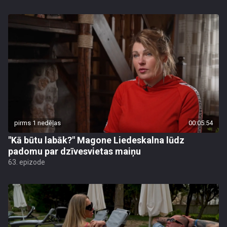
pirms 1 nedēļas
00:05:54
"Kā būtu labāk?" Magone Liedeskalna lūdz
padomu par dzīvesvietas maiņu
63. epizode