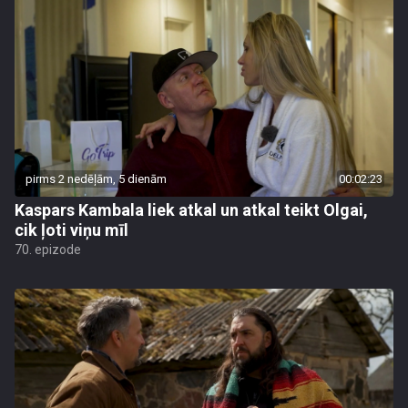
pirms 2 nedēļām, 5 dienām
00:02:23
Kaspars Kambala liek atkal un atkal teikt Olgai,
cik ļoti viņu mīl
70. epizode