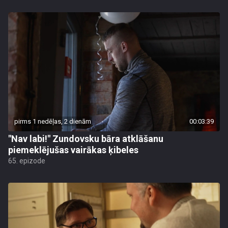
pirms 1 nedēļas, 2 dienām
00:03:39
"Nav labi!" Zundovsku bāra atklāšanu
piemeklējušas vairākas ķibeles
65. epizode