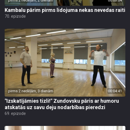
pirms 2 nedēļām, 2 dienām
00:03:04
Kambalu pārim pirms lidojuma nekas nevedas raiti
70. epizode
pirms 2 nedēļām, 3 dienām
00:04:41
"Izskatījāmies tizli!" Zundovsku pāris ar humoru
atskatās uz savu deju nodarbības pieredzi
69. epizode