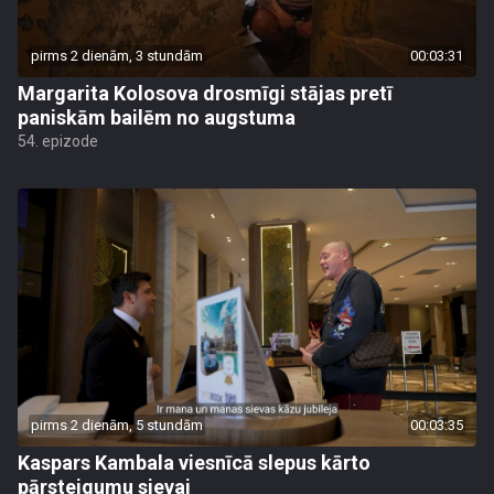
pirms 2 dienām, 3 stundām
00:03:31
Margarita Kolosova drosmīgi stājas pretī
paniskām bailēm no augstuma
54. epizode
pirms 2 dienām, 5 stundām
00:03:35
Kaspars Kambala viesnīcā slepus kārto
pārsteigumu sievai