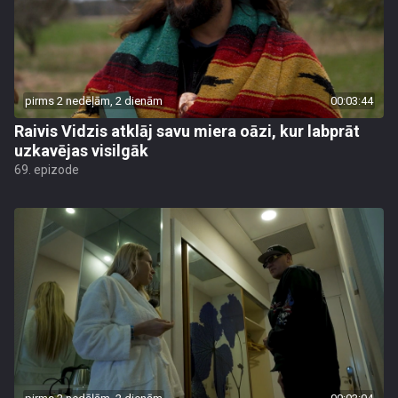
pirms 2 nedēļām, 2 dienām
00:03:44
Raivis Vidzis atklāj savu miera oāzi, kur labprāt
uzkavējas visilgāk
69. epizode