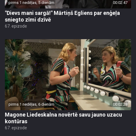
pirms 1 nedēļas, 5 dienām
00:02:47
"Dievs mani sargā!" Mārtiņš Egliens par enģeļa
sniegto zīmi dzīvē
67. epizode
pirms 1 nedēļas, 6 dienām
00:02:28
Magone Liedeskalna novērtē savu jauno uzacu
kontūras
67. epizode