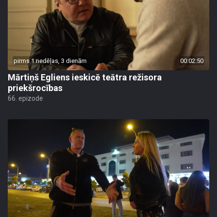
pirms 1 nedēļas, 3 dienām
00:02:50
Mārtiņš Egliens ieskicē teātra režisora
priekšrocības
66. epizode