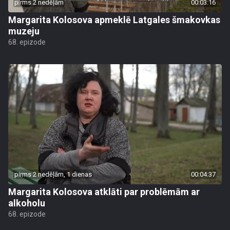
pirms 2 nedēļām
00:03:16
Margarita Kolosova apmeklē Latgales šmakovkas
muzeju
68. epizode
pirms 2 nedēļām, 1 dienas
00:04:37
Margarita Kolosova atklāti par problēmām ar
alkoholu
68. epizode