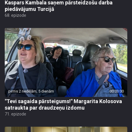
Kaspars Kambala saņem pārsteidzošu darba
piedāvājumu Turcijā
68. epizode
pirms 2 nedēļām, 5 dienām
00:03:00
"Tevi sagaida pārsteigums!" Margarita Kolosova
satraukta par draudzeņu izdomu
71. epizode