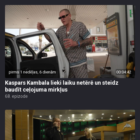
pirms 1 nedēļas, 6 dienām
00:04:42
Kaspars Kambala lieki laiku netērē un steidz
baudīt ceļojuma mirkļus
68. epizode