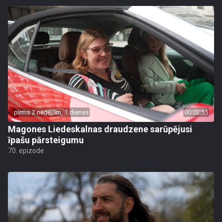
pirms 2 nedēļām, 1 dienas
00:02:55
Magones Liedeskalnas draudzene sarūpējusi
īpašu pārsteigumu
70. epizode