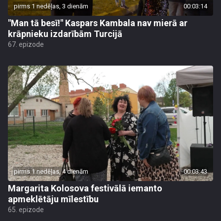
pirms 1 nedēļas, 3 dienām
00:03:14
"Man tā besī!" Kaspars Kambala nav mierā ar
krāpnieku izdarībām Turcijā
67. epizode
pirms 1 nedēļas, 4 dienām
00:03:43
Margarita Kolosova festivālā iemanto
apmeklētāju mīlestību
65. epizode