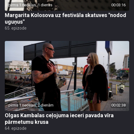
pirms 1 nedēļas, 1 dienas
00:03:16
Margarita Kolosova uz festivāla skatuves "nodod
uguņus"
65. epizode
pirms 1 nedēļas, 2 dienām
00:02:38
Olgas Kambalas ceļojuma ieceri pavada vīra
pārmetumu krusa
64. epizode