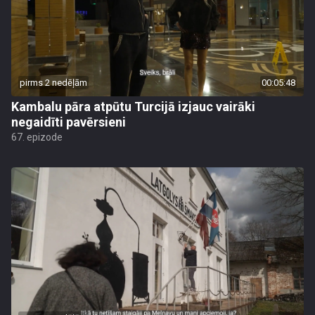
pirms 2 nedēļām
00:05:48
Kambalu pāra atpūtu Turcijā izjauc vairāki
negaidīti pavērsieni
67. epizode