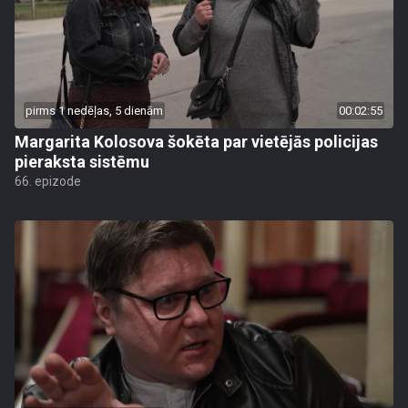
pirms 1 nedēļas, 5 dienām
00:02:55
Margarita Kolosova šokēta par vietējās policijas
pieraksta sistēmu
66. epizode