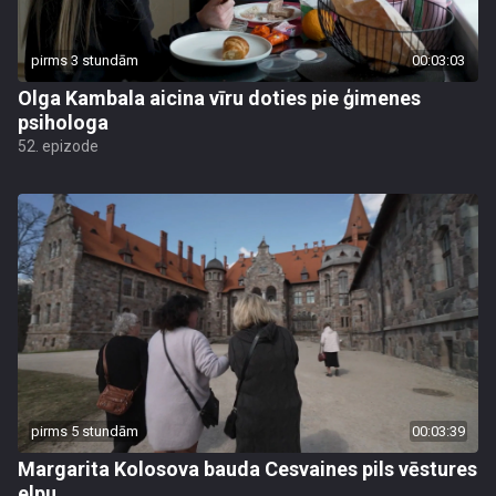
pirms 3 stundām
00:03:03
Olga Kambala aicina vīru doties pie ģimenes
psihologa
52. epizode
pirms 5 stundām
00:03:39
Margarita Kolosova bauda Cesvaines pils vēstures
elpu