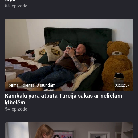
54. epizode
pirms 1 dienas, 3 stundām
00:02:57
Kambalu pāra atpūta Turcijā sākas ar nelielām
ķibelēm
54. epizode