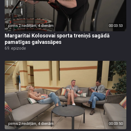
pirms 2 nedēļām, 4 dienām
00:03:53
Margaritai Kolosovai sporta treniņš sagādā
pamatīgas galvassāpes
69. epizode
pirms 2 nedēļām, 4 dienām
00:03:50