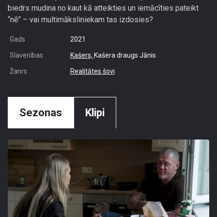
biedrs mudina no kaut kā atteikties un iemācīties pateikt
“nē” – vai multimāksliniekam tas izdosies?
Gads
2021
Slavenības
Kašers,
Kašera draugs Jānis
Žanrs
Realitātes šovi
Sezonas
Klipi