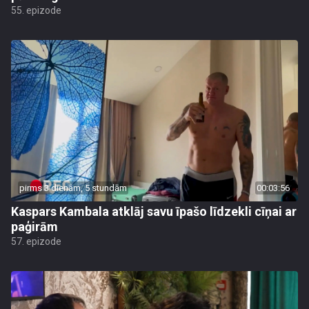
55. epizode
pirms 3 dienām, 5 stundām
00:03:56
Kaspars Kambala atklāj savu īpašo līdzekli cīņai ar
paģirām
57. epizode