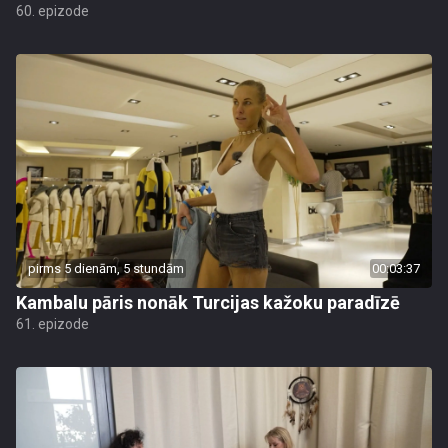
60. epizode
pirms 5 dienām, 5 stundām
00:03:37
Kambalu pāris nonāk Turcijas kažoku paradīzē
61. epizode