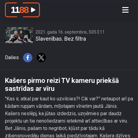
Kašers pirmo reizi TV kameru priekšā
sastrīdas ar vīru
2021. gada 16. septembris, S05 E11
Slavenības. Bez filtra
Dalies
Kašers pirmo reizi TV kameru priekšā
sastrīdas ar vīru
"Kas ir, atkal par kaut ko uzvilcies?! Cik var?” netaupot arī pa
kādam rupjam vārdam, mīļotajam vīrietim jautā Jānis.
Kašers neslēpj, ka jūtas izdedzis, uzņēmies par daudz
projektu un tie nenoliedzami ietekmē arī attiecības ar viru.
Bet Jānis, pašam to negribot, kļūst par tādu kā
zibensnovedēju dienas laikā piedzīvotajam. Kašera dzīves