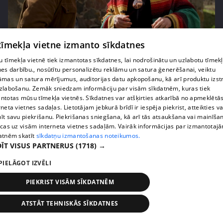
pirms 2 nedēļām, 6 dienām
00:02:27
 tīmekļa vietne izmanto sīkdatnes
Raivis Vidzis atklāj attiecību aizkulises
 tīmekļa vietnē tiek izmantotas sīkdatnes, lai nodrošinātu un uzlabotu tīmek
nes darbību., nosūtītu personalizētu reklāmu un satura ģenerēšanai, veiktu
71. epizode
āmas un satura mērījumus, auditorijas datu apkopošanu, kā arī produktu izst
zlabošanu. Zemāk sniedzam informāciju par visām sīkdatnēm, kuras tiek
ntotas mūsu tīmekļa vietnēs. Sīkdatnes var atšķirties atkarībā no apmeklētā
rneta vietnes sadaļas. Lietotājam jebkurā brīdī ir iespēja piekrist, atteikties va
īt savu piekrišanu. Piekrišanas sniegšana, kā arī tās atsaukšana vai mainīša
ecas uz visām interneta vietnes sadaļām. Vairāk informācijas par izmantotaj
atnēm skatīt
sīkdatņu izmantošanas noteikumos.
ĪT VISUS PARTNERUS
(1718) →
PIELĀGOT IZVĒLI
PIEKRIST VISĀM SĪKDATNĒM
pirms 2 nedēļām, 6 dienām
00:04:07
ATSTĀT TEHNISKĀS SĪKDATNES
Magone sarūpē īpašu dāvanu savai draudzenei