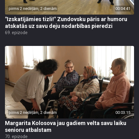
pirms 2 nedēļām, 2 dienām
00:04:41
"Izskatījāmies tizli!" Zundovsku pāris ar humoru
atskatās uz savu deju nodarbības pieredzi
69. epizode
pirms 2 nedēļām, 2 dienām
00:03:15
Margarita Kolosova jau gadiem velta savu laiku
senioru atbalstam
70. epizode