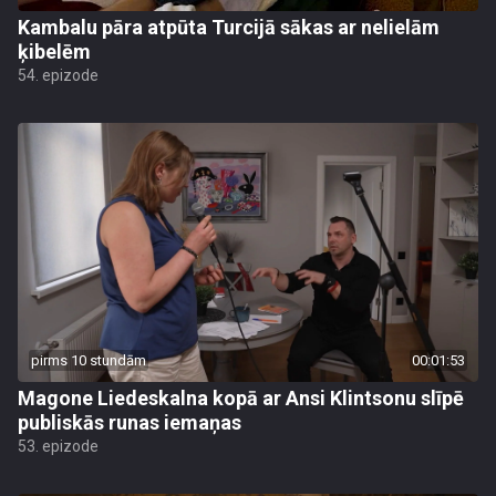
Kambalu pāra atpūta Turcijā sākas ar nelielām
ķibelēm
54. epizode
pirms 10 stundām
00:01:53
Magone Liedeskalna kopā ar Ansi Klintsonu slīpē
publiskās runas iemaņas
53. epizode