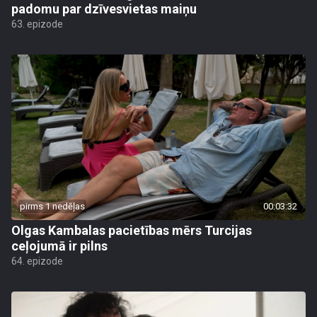
padomu par dzīvesvietas maiņu
63. epizode
pirms 1 nedēļas
00:03:32
Olgas Kambalas pacietības mērs Turcijas
ceļojumā ir pilns
64. epizode