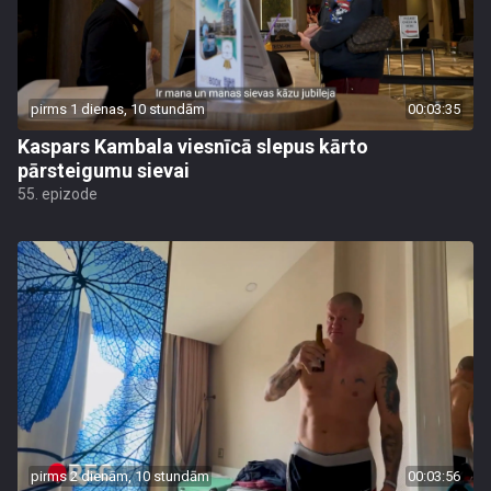
pirms 1 dienas, 10 stundām
00:03:35
Kaspars Kambala viesnīcā slepus kārto
pārsteigumu sievai
55. epizode
pirms 2 dienām, 10 stundām
00:03:56