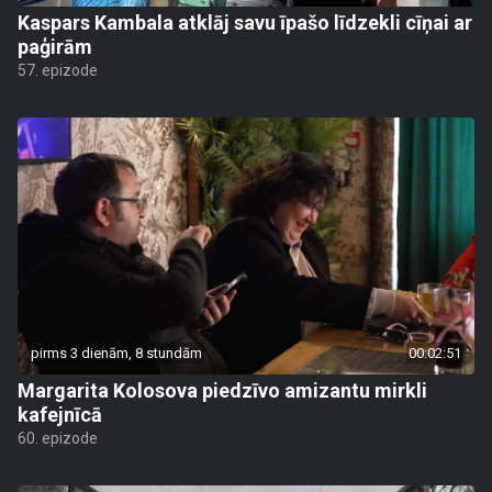
Kaspars Kambala atklāj savu īpašo līdzekli cīņai ar
paģirām
57. epizode
pirms 3 dienām, 8 stundām
00:02:51
Margarita Kolosova piedzīvo amizantu mirkli
kafejnīcā
60. epizode