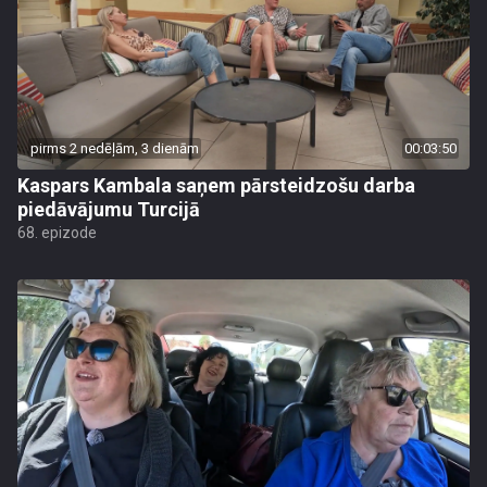
pirms 2 nedēļām, 3 dienām
00:03:50
Kaspars Kambala saņem pārsteidzošu darba
piedāvājumu Turcijā
68. epizode