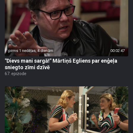
pirms 1 nedēļas, 4 dienām
00:02:47
"Dievs mani sargā!" Mārtiņš Egliens par enģeļa
sniegto zīmi dzīvē
67. epizode