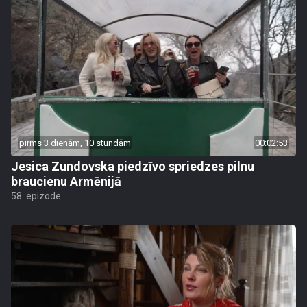
pirms 3 dienām, 10 stundām
00:02:53
Jesica Zundovska piedzīvo spriedzes pilnu
braucienu Armēnijā
58. epizode