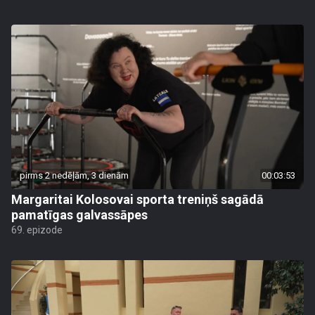
pirms 2 nedēļām, 3 dienām
00:03:53
Margaritai Kolosovai sporta treniņš sagādā
pamatīgas galvassāpes
69. epizode