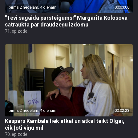
pirms 2 nedēļām, 4 dienām
00:03:00
"Tevi sagaida pārsteigums!" Margarita Kolosova
satraukta par draudzeņu izdomu
71. epizode
pirms 2 nedēļām, 4 dienām
00:02:23
Kaspars Kambala liek atkal un atkal teikt Olgai,
cik ļoti viņu mīl
70. epizode