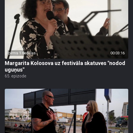
pirms 1 nedēļas
00:03:16
Margarita Kolosova uz festivāla skatuves "nodod
uguņus"
65. epizode