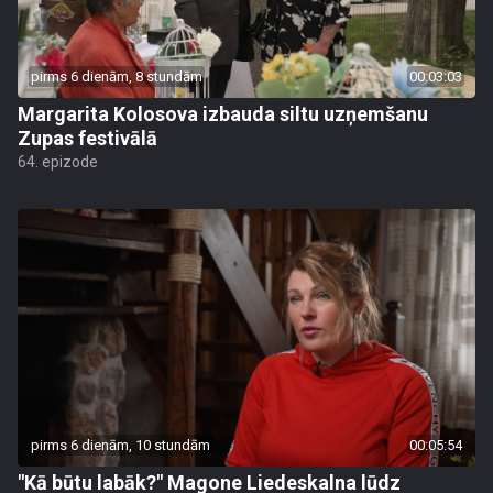
pirms 6 dienām, 8 stundām
00:03:03
Margarita Kolosova izbauda siltu uzņemšanu
Zupas festivālā
64. epizode
pirms 6 dienām, 10 stundām
00:05:54
"Kā būtu labāk?" Magone Liedeskalna lūdz