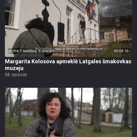
pirms 1 nedēļas, 6 dienām
00:03:16
Margarita Kolosova apmeklē Latgales šmakovkas
muzeju
68. epizode