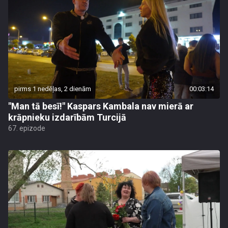
pirms 1 nedēļas, 2 dienām
00:03:14
"Man tā besī!" Kaspars Kambala nav mierā ar
krāpnieku izdarībām Turcijā
67. epizode