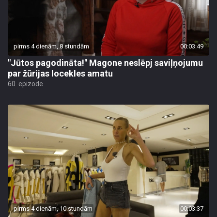
pirms 4 dienām, 8 stundām
00:03:49
"Jūtos pagodināta!" Magone neslēpj saviļņojumu
par žūrijas locekles amatu
60. epizode
pirms 4 dienām, 10 stundām
00:03:37