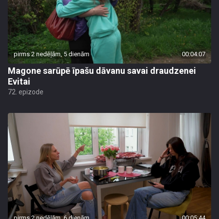
pirms 2 nedēļām, 5 dienām
00:04:07
Magone sarūpē īpašu dāvanu savai draudzenei
Evitai
72. epizode
pirms 2 nedēļām, 6 dienām
00:05:44