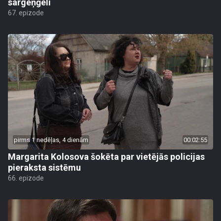
sargeņģeli
67. epizode
pirms 1 nedēļas, 4 dienām
00:02:55
Margarita Kolosova šokēta par vietējās policijas
pieraksta sistēmu
66. epizode