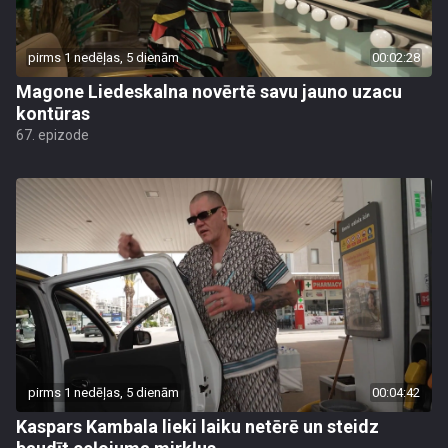
pirms 1 nedēļas, 5 dienām
00:02:28
Magone Liedeskalna novērtē savu jauno uzacu
kontūras
67. epizode
pirms 1 nedēļas, 5 dienām
00:04:42
Kaspars Kambala lieki laiku netērē un steidz