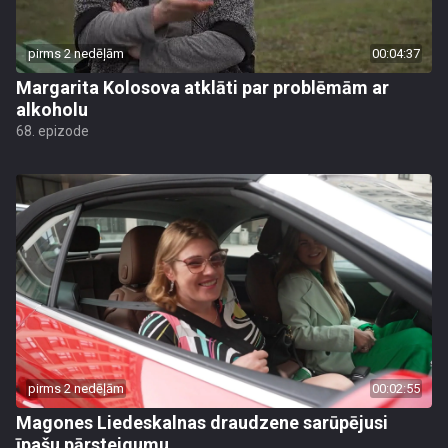
pirms 2 nedēļām
00:04:37
Margarita Kolosova atklāti par problēmām ar
alkoholu
68. epizode
pirms 2 nedēļām
00:02:55
Magones Liedeskalnas draudzene sarūpējusi
īpašu pārsteigumu