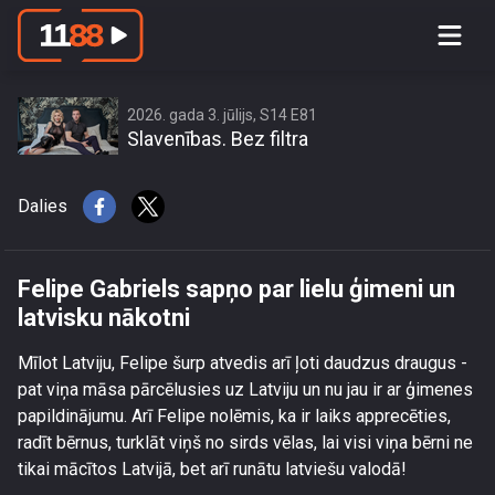
Felipe Gabriels sapņo par lielu ģimeni
un latvisku nākotni
2026. gada 3. jūlijs, S14 E81
Slavenības. Bez filtra
Dalies
Felipe Gabriels sapņo par lielu ģimeni un
latvisku nākotni
Mīlot Latviju, Felipe šurp atvedis arī ļoti daudzus draugus -
pat viņa māsa pārcēlusies uz Latviju un nu jau ir ar ģimenes
papildinājumu. Arī Felipe nolēmis, ka ir laiks apprecēties,
radīt bērnus, turklāt viņš no sirds vēlas, lai visi viņa bērni ne
tikai mācītos Latvijā, bet arī runātu latviešu valodā!