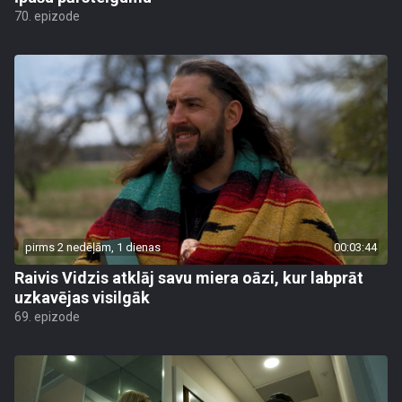
70. epizode
pirms 2 nedēļām, 1 dienas
00:03:44
Raivis Vidzis atklāj savu miera oāzi, kur labprāt
uzkavējas visilgāk
69. epizode