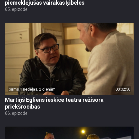
piemeklējušas vairākas ķibeles
65. epizode
pirms 1 nedēļas, 2 dienām
00:02:50
Mārtiņš Egliens ieskicē teātra režisora
priekšrocības
66. epizode