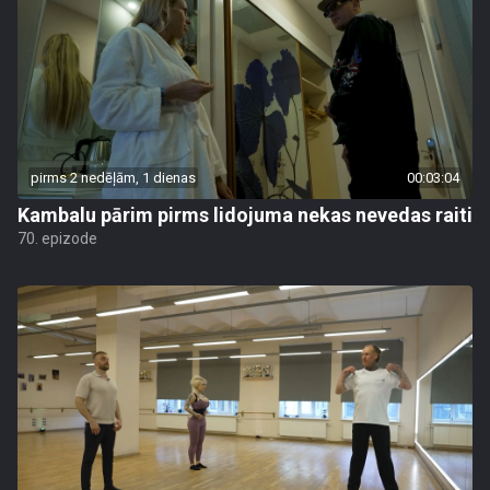
pirms 2 nedēļām, 1 dienas
00:03:04
Kambalu pārim pirms lidojuma nekas nevedas raiti
70. epizode