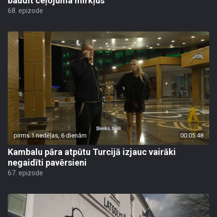
baudīt ceļojuma mirkļus
68. epizode
pirms 1 nedēļas, 6 dienām
00:05:48
Kambalu pāra atpūtu Turcijā izjauc vairāki
negaidīti pavērsieni
67. epizode