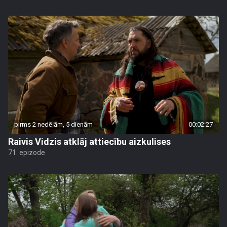
pirms 2 nedēļām, 5 dienām
00:02:27
Raivis Vidzis atklāj attiecību aizkulises
71. epizode