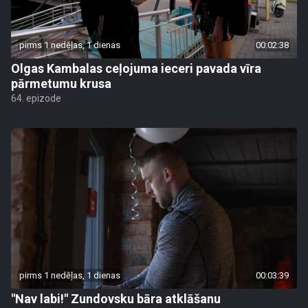
pirms 1 nedēļas, 1 dienas
00:02:38
Olgas Kambalas ceļojuma ieceri pavada vīra
pārmetumu krusa
64. epizode
pirms 1 nedēļas, 1 dienas
00:03:39
"Nav labi!" Zundovsku bāra atklāšanu