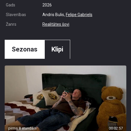
Gads
2026
Slavenības
Andris Bulis,
Felipe Gabriels
Žanrs
Realitātes šovi
Sezonas
Klipi
pirms 8 stundām
00:02:57