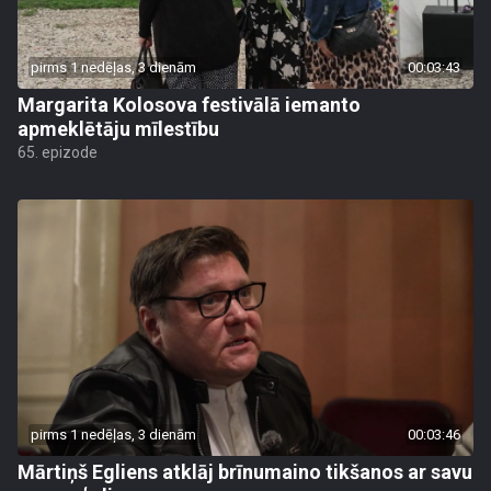
pirms 1 nedēļas, 3 dienām
00:03:43
Margarita Kolosova festivālā iemanto
apmeklētāju mīlestību
65. epizode
pirms 1 nedēļas, 3 dienām
00:03:46
Mārtiņš Egliens atklāj brīnumaino tikšanos ar savu