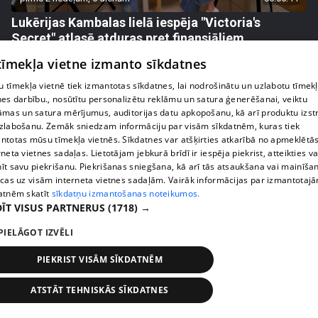
Lukērijas Kambalas lielā iespēja "Victoria's
Secret" atlasē atduras pret finansiāliem
sarežģījumiem
 tīmekļa vietne izmanto sīkdatnes
71. epizode
 tīmekļa vietnē tiek izmantotas sīkdatnes, lai nodrošinātu un uzlabotu tīmek
nes darbību., nosūtītu personalizētu reklāmu un satura ģenerēšanai, veiktu
āmas un satura mērījumus, auditorijas datu apkopošanu, kā arī produktu izst
zlabošanu. Zemāk sniedzam informāciju par visām sīkdatnēm, kuras tiek
ntotas mūsu tīmekļa vietnēs. Sīkdatnes var atšķirties atkarībā no apmeklētā
rneta vietnes sadaļas. Lietotājam jebkurā brīdī ir iespēja piekrist, atteikties va
īt savu piekrišanu. Piekrišanas sniegšana, kā arī tās atsaukšana vai mainīša
ecas uz visām interneta vietnes sadaļām. Vairāk informācijas par izmantotaj
atnēm skatīt
sīkdatņu izmantošanas noteikumos.
ĪT VISUS PARTNERUS
(1718) →
PIELĀGOT IZVĒLI
pirms 2 nedēļām, 6 dienām
00:03:18
PIEKRIST VISĀM SĪKDATNĒM
Margarita Kolosova atklāti par dronu radīto
nedrošības sajūtu Latgalē
ATSTĀT TEHNISKĀS SĪKDATNES
72. epizode