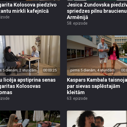
arita Kolosova piedzīvo
Jesica Zundovska piedzī
antu mirkli kafejnīcā
spriedzes pilnu braucienu
Armēnijā
pizode
58. epizode
s 5 dienām, 2 stundām
00:03:25
pirms 5 dienām, 4 stundām
00:
u licēja apstiprina senas
Kaspars Kambala taisnoj
aritas Kolosovas
par sievas saplēstajām
domas
kleitām
pizode
63. epizode