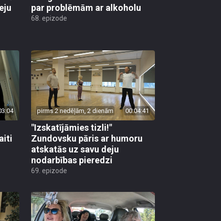
eju
par problēmām ar alkoholu
68. epizode
03:04
pirms 2 nedēļām, 2 dienām
00:04:41
"Izskatījāmies tizli!"
iti
Zundovsku pāris ar humoru
atskatās uz savu deju
nodarbības pieredzi
69. epizode