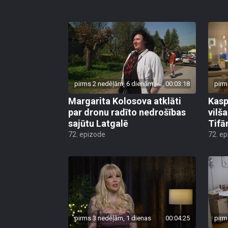
pirms 2 nedēļām, 6 dienām
00:03:18
pirm
Margarita Kolosova atklāti
Kasp
par dronu radīto nedrošības
vilš
sajūtu Latgalē
Tifā
72. epizode
72. e
pirms 3 nedēļām, 1 dienas
00:04:25
pirm