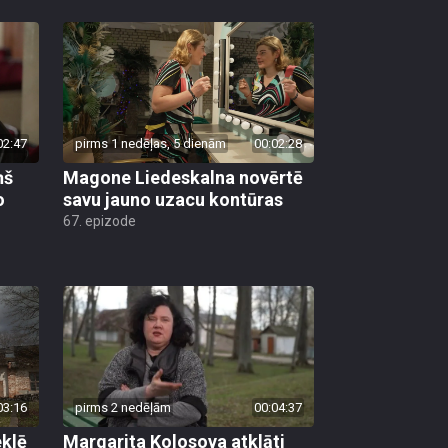
02:47
pirms 1 nedēļas, 5 dienām
00:02:28
ņš
Magone Liedeskalna novērtē
o
savu jauno uzacu kontūras
67. epizode
03:16
pirms 2 nedēļām
00:04:37
klē
Margarita Kolosova atklāti