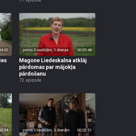
04:02
pirms 3 nedēļām, 1 dienas
00:05:48
ies
Magone Liedeskalna atklāj
pārdomas par mājokļa
pārdošanu
72. epizode
02:54
pirms 3 nedēļām, 3 dienām
00:02:51