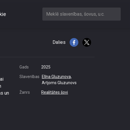
kie
Meklē slavenības, šovus, u.c.
ologu
Dalies
Gads
2025
Slavenības
Elīna Gluzunova,
ai
Artjoms Gluzunovs
n
Žanrs
Realitātes šovi
as un