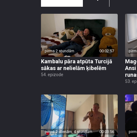
pirms 2 stundām
00:02:57
pirm
Kambalu pāra atpūta Turcijā
Mago
sākas ar nelielām ķibelēm
Ansi
runa
54. epizode
53. e
pirms 2 dienām, 4 stundām
00:03:56
pirm