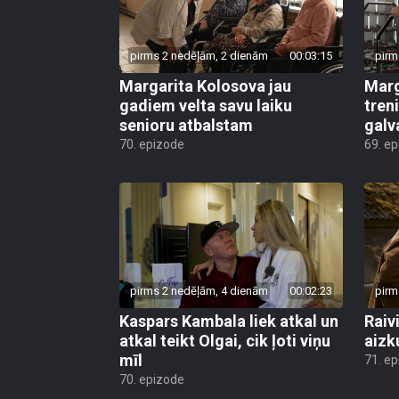
pirms 2 nedēļām, 2 dienām
00:03:15
pirm
Margarita Kolosova jau
Marg
gadiem velta savu laiku
tren
senioru atbalstam
galv
70. epizode
69. e
pirms 2 nedēļām, 4 dienām
00:02:23
pirm
Kaspars Kambala liek atkal un
Raivi
atkal teikt Olgai, cik ļoti viņu
aizk
mīl
71. e
70. epizode