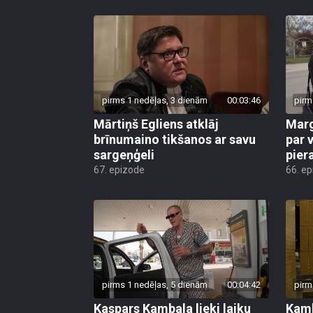
pirms 1 nedēļas, 3 dienām
00:03:46
pirm
Mārtiņš Egliens atklāj
Marg
brīnumaino tikšanos ar savu
par v
sargeņģeli
pier
67. epizode
66. e
pirms 1 nedēļas, 5 dienām
00:04:42
pirm
Kaspars Kambala lieki laiku
Kamb