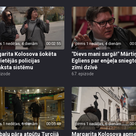
s 1 nedēļas, 4 dienām
00:02:55
pirms 1 nedēļas, 4 dienām
00:
arita Kolosova šokēta
"Dievs mani sargā!" Mārti
ietējās policijas
Egliens par enģeļa sniegt
aksta sistēmu
zīmi dzīvē
pizode
67. epizode
s 1 nedēļas, 6 dienām
00:05:48
pirms 1 nedēļas, 6 dienām
00:
alu pāra atpūtu Turcijā
Margarita Kolosova apme