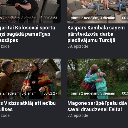
s 2 nedēļām, 3 dienām
00:03:53
pirms 2 nedēļām, 3 dienām
00:
aritai Kolosovai sporta
Kaspars Kambala saņem
iņš sagādā pamatīgas
pārsteidzošu darba
assāpes
piedāvājumu Turcijā
pizode
68. epizode
s 2 nedēļām, 5 dienām
00:02:27
pirms 2 nedēļām, 5 dienām
00:
s Vidzis atklāj attiecību
Magone sarūpē īpašu dā
ulises
savai draudzenei Evitai
pizode
72. epizode