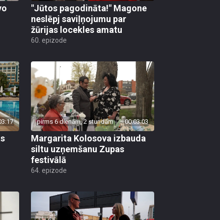
vo
"Jūtos pagodināta!" Magone
neslēpj saviļņojumu par
žūrijas locekles amatu
60. epizode
03:17
pirms 6 dienām, 2 stundām
00:03:03
as
Margarita Kolosova izbauda
siltu uzņemšanu Zupas
festivālā
64. epizode