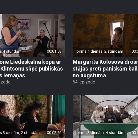
s 4 stundām
00:01:53
pirms 1 dienas, 2 stundām
00:
ne Liedeskalna kopā ar
Margarita Kolosova dros
 Klintsonu slīpē publiskās
stājas pretī paniskām bai
s iemaņas
no augstuma
pizode
54. epizode
s 3 dienām, 2 stundām
00:02:51
pirms 3 dienām, 4 stundām
00: