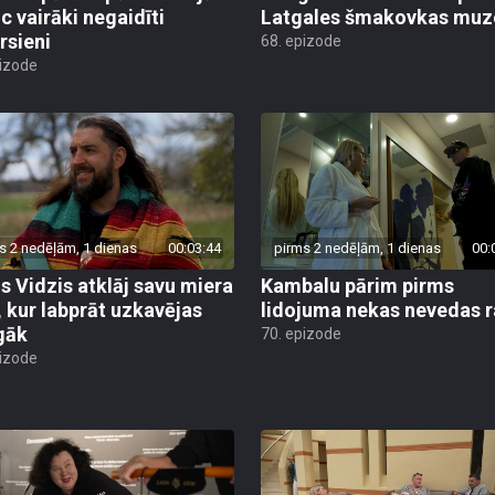
uc vairāki negaidīti
Latgales šmakovkas muz
rsieni
68. epizode
pizode
s 2 nedēļām, 1 dienas
00:03:44
pirms 2 nedēļām, 1 dienas
00:
is Vidzis atklāj savu miera
Kambalu pārim pirms
, kur labprāt uzkavējas
lidojuma nekas nevedas ra
lgāk
70. epizode
pizode