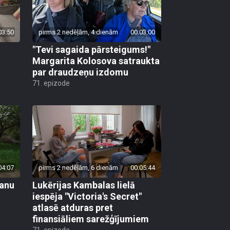
03:50
pirms 2 nedēļām, 4 dienām
00:03:00
"Tevi sagaida pārsteigums!"
Margarita Kolosova satraukta
par draudzeņu izdomu
71. epizode
04:07
pirms 2 nedēļām, 6 dienām
00:05:44
vanu
Lukērijas Kambalas lielā
iespēja "Victoria's Secret"
atlasē atduras pret
finansiāliem sarežģījumiem
71. epizode