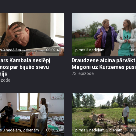
s 3 nedēļām
00:02:41
pirms 3 nedēļām
00:
ars Kambala neslēpj
Draudzene aicina pārvākt
anos par bijušo sievu
Magoni uz Kurzemes pusi
niju
73. epizode
pizode
s 3 nedēļām, 2 dienām
00:03:24
pirms 3 nedēļām, 2 dienām
00: