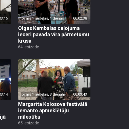
03:16
pirms 1 nedēļas, 1 dienas
00:02:38
Olgas Kambalas ceļojuma
d
ieceri pavada vīra pārmetumu
krusa
64. epizode
03:14
pirms 1 nedēļas, 3 dienām
00:03:43
Margarita Kolosova festivālā
iemanto apmeklētāju
ijā
mīlestību
65. epizode