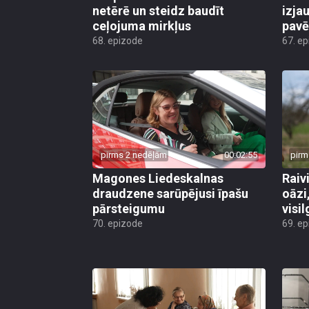
netērē un steidz baudīt
izja
ceļojuma mirkļus
pavē
68. epizode
67. e
pirms 2 nedēļām
00:02:55
pirm
Magones Liedeskalnas
Raiv
draudzene sarūpējusi īpašu
oāzi
pārsteigumu
visi
70. epizode
69. e