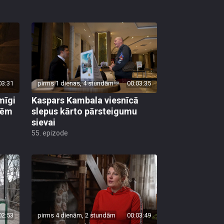
03:31
pirms 1 dienas, 4 stundām
00:03:35
mīgi
Kaspars Kambala viesnīcā
lēm
slepus kārto pārsteigumu
sievai
55. epizode
02:53
pirms 4 dienām, 2 stundām
00:03:49