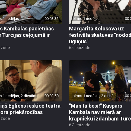
s 1 nedēļas
00:03:32
pirms 1 nedēļas
00:
s Kambalas pacietības
Margarita Kolosova uz
 Turcijas ceļojumā ir
festivāla skatuves "nodo
uguņus"
pizode
65. epizode
s 1 nedēļas, 2 dienām
00:02:50
pirms 1 nedēļas, 2 dienām
00:
iņš Egliens ieskicē teātra
"Man tā besī!" Kaspars
sora priekšrocības
Kambala nav mierā ar
krāpnieku izdarībām Turc
pizode
67. epizode