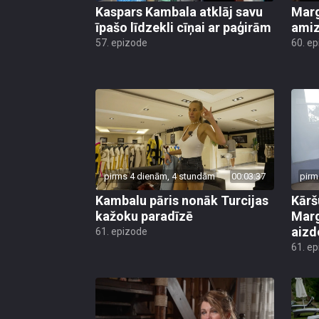
Kaspars Kambala atklāj savu
Marg
īpašo līdzekli cīņai ar paģirām
amiz
57. epizode
60. e
pirms 4 dienām, 4 stundām
00:03:37
pirm
Kambalu pāris nonāk Turcijas
Kārš
kažoku paradīzē
Marg
aiz
61. epizode
61. e