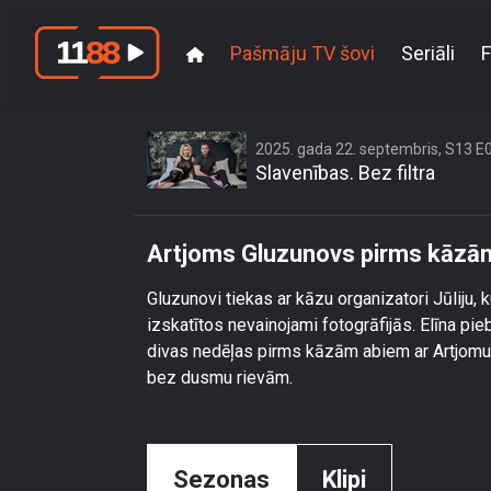
Pašmāju TV šovi
Seriāli
F
Artj
2025. gada 22. septembris, S13 E
Slavenības. Bez filtra
Artjoms Gluzunovs pirms kāzā
Gluzunovi tiekas ar kāzu organizatori Jūliju, k
izskatītos nevainojami fotogrāfijās. Elīna pie
divas nedēļas pirms kāzām abiem ar Artjomu p
bez dusmu rievām.
Sezonas
Klipi