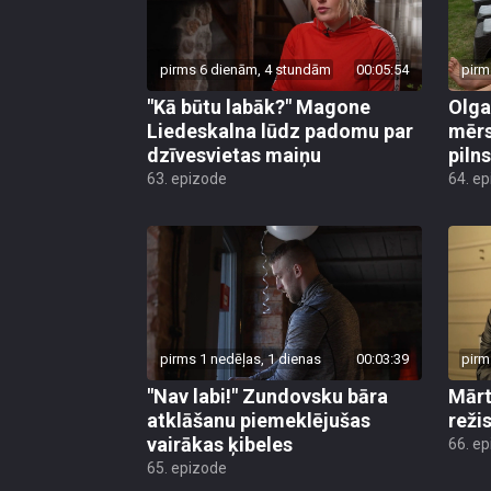
pirms 6 dienām, 4 stundām
00:05:54
pirm
"Kā būtu labāk?" Magone
Olga
Liedeskalna lūdz padomu par
mērs
dzīvesvietas maiņu
pilns
63. epizode
64. e
pirms 1 nedēļas, 1 dienas
00:03:39
pirm
"Nav labi!" Zundovsku bāra
Mārt
atklāšanu piemeklējušas
reži
vairākas ķibeles
66. e
65. epizode