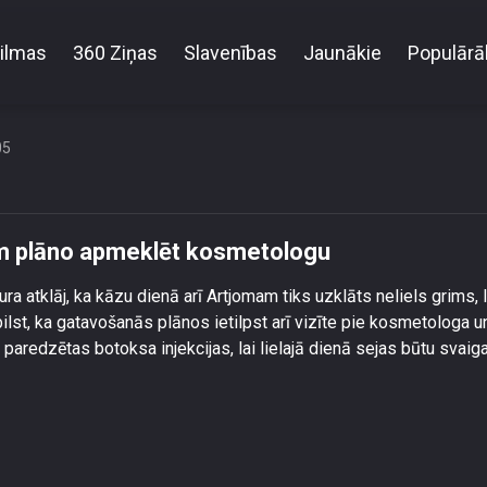
ilmas
360 Ziņas
Slavenības
Jaunākie
Populārā
oms Gluzunovs pirms kāzām plāno apmeklēt kosmet
05
m plāno apmeklēt kosmetologu
ura atklāj, ka kāzu dienā arī Artjomam tiks uzklāts neliels grims, l
bilst, ka gatavošanās plānos ietilpst arī vizīte pie kosmetologa u
aredzētas botoksa injekcijas, lai lielajā dienā sejas būtu svaig