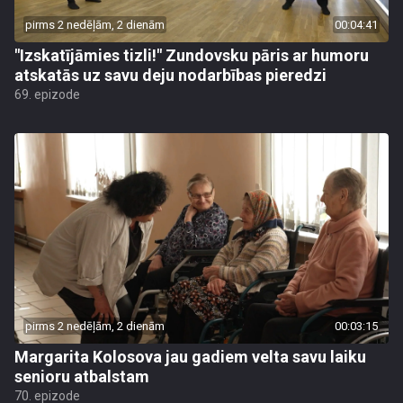
pirms 2 nedēļām, 2 dienām
00:04:41
"Izskatījāmies tizli!" Zundovsku pāris ar humoru
atskatās uz savu deju nodarbības pieredzi
69. epizode
pirms 2 nedēļām, 2 dienām
00:03:15
Margarita Kolosova jau gadiem velta savu laiku
senioru atbalstam
70. epizode