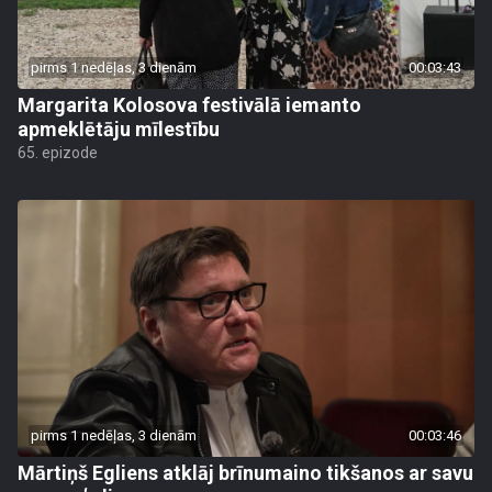
pirms 1 nedēļas, 3 dienām
00:03:43
Margarita Kolosova festivālā iemanto
apmeklētāju mīlestību
65. epizode
pirms 1 nedēļas, 3 dienām
00:03:46
Mārtiņš Egliens atklāj brīnumaino tikšanos ar savu