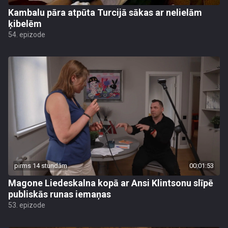
Kambalu pāra atpūta Turcijā sākas ar nelielām
ķibelēm
54. epizode
pirms 14 stundām
00:01:53
Magone Liedeskalna kopā ar Ansi Klintsonu slīpē
publiskās runas iemaņas
53. epizode