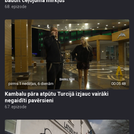
baudīt ceļojuma mirkļus
68. epizode
pirms 1 nedēļas, 6 dienām
00:05:48
Kambalu pāra atpūtu Turcijā izjauc vairāki
negaidīti pavērsieni
67. epizode