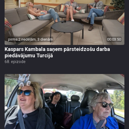
pirms 2 nedēļām, 3 dienām
00:03:50
Kaspars Kambala saņem pārsteidzošu darba
piedāvājumu Turcijā
68. epizode