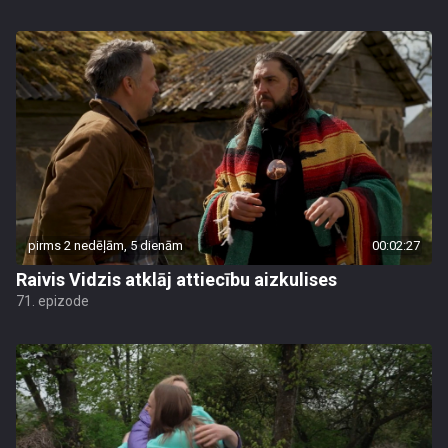
pirms 2 nedēļām, 5 dienām
00:02:27
Raivis Vidzis atklāj attiecību aizkulises
71. epizode