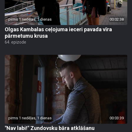
pirms 1 nedēļas, 1 dienas
00:02:38
Olgas Kambalas ceļojuma ieceri pavada vīra
pārmetumu krusa
64. epizode
pirms 1 nedēļas, 1 dienas
00:03:39
"Nav labi!" Zundovsku bāra atklāšanu