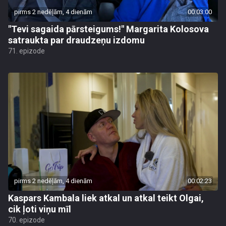
pirms 2 nedēļām, 4 dienām
00:03:00
"Tevi sagaida pārsteigums!" Margarita Kolosova
satraukta par draudzeņu izdomu
71. epizode
pirms 2 nedēļām, 4 dienām
00:02:23
Kaspars Kambala liek atkal un atkal teikt Olgai,
cik ļoti viņu mīl
70. epizode