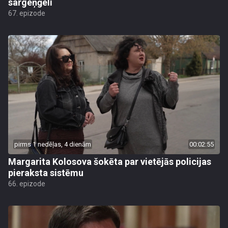
sargeņģeli
67. epizode
pirms 1 nedēļas, 4 dienām
00:02:55
Margarita Kolosova šokēta par vietējās policijas
pieraksta sistēmu
66. epizode