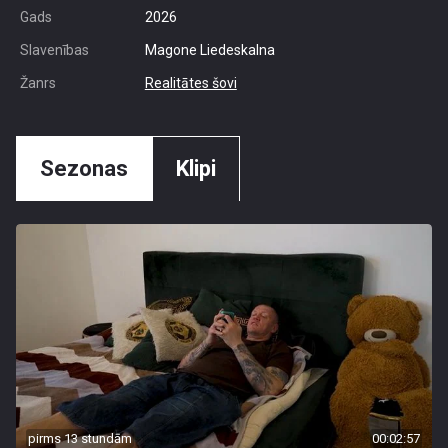
Gads
2026
Slavenības
Magone Liedeskalna
Žanrs
Realitātes šovi
Sezonas
Klipi
pirms 13 stundām
00:02:57