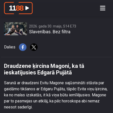
Draudzene ķircina Magoni, ka tā
ieskatījusies Edgarā Pujātā
2026. gada 30. maijs, S14 E73
Slavenības. Bez filtra
Dalies
Draudzene ķircina Magoni, ka tā
ieskatījusies Edgarā Pujātā
Sarunā ar draudzeni Evitu Magone sajūsmināti stāsta par
gaidāmo tikšanos ar Edgaru Pujātu, tāpēc Evita viņu ķircina,
ka no malas izskatās, it kā viņa būtu iemīlējusies. Magone
par to pasmejas un atklāj, ka pēc horoskopa abi nemaz
neesot saderīgi.