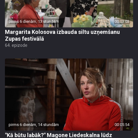
pirms 6 dienām, 13 stundām
00:03:03
Margarita Kolosova izbauda siltu uzņemšanu
Zupas festivālā
64. epizode
pirms 6 dienām, 14 stundām
00:05:54
"Kā būtu labāk?" Magone Liedeskalna lūdz