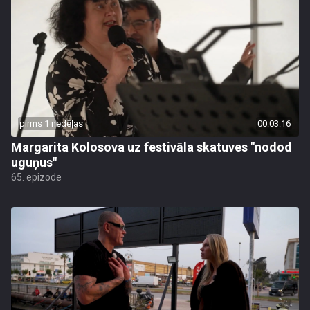
pirms 1 nedēļas
00:03:16
Margarita Kolosova uz festivāla skatuves "nodod
uguņus"
65. epizode