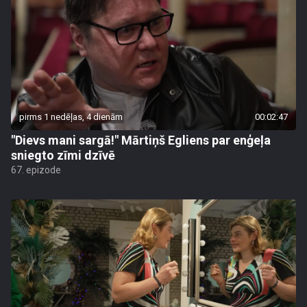
pirms 1 nedēļas, 4 dienām
00:02:47
"Dievs mani sargā!" Mārtiņš Egliens par enģeļa
sniegto zīmi dzīvē
67. epizode