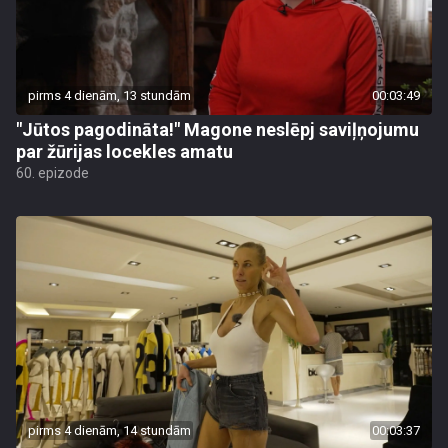
pirms 4 dienām, 13 stundām
00:03:49
"Jūtos pagodināta!" Magone neslēpj saviļņojumu
par žūrijas locekles amatu
60. epizode
pirms 4 dienām, 14 stundām
00:03:37