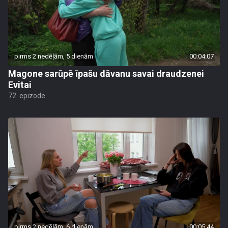
pirms 2 nedēļām, 5 dienām
00:04:07
Magone sarūpē īpašu dāvanu savai draudzenei
Evitai
72. epizode
pirms 2 nedēļām, 6 dienām
00:05:44