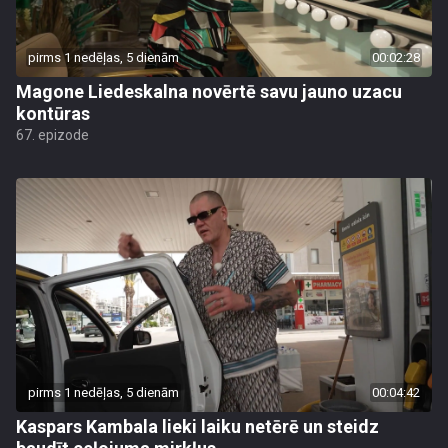
pirms 1 nedēļas, 5 dienām
00:02:28
Magone Liedeskalna novērtē savu jauno uzacu
kontūras
67. epizode
pirms 1 nedēļas, 5 dienām
00:04:42
Kaspars Kambala lieki laiku netērē un steidz