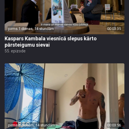
pirms 1 dienas, 14 stundām
00:03:35
Kaspars Kambala viesnīcā slepus kārto
pārsteigumu sievai
55. epizode
pirms 2 dienām, 14 stundām
00:03:56