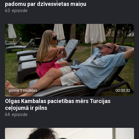
padomu par dzīvesvietas maiņu
63. epizode
pirms 1 nedēļas
00:03:32
Olgas Kambalas pacietības mērs Turcijas
ceļojumā ir pilns
64. epizode