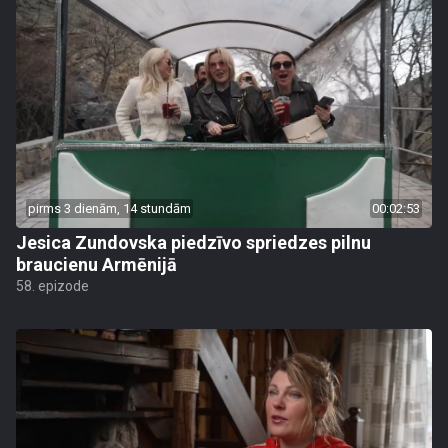
pirms 3 dienām, 14 stundām
00:02:53
Jesica Zundovska piedzīvo spriedzes pilnu
braucienu Armēnijā
58. epizode