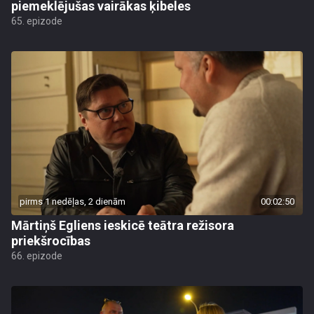
piemeklējušas vairākas ķibeles
65. epizode
pirms 1 nedēļas, 2 dienām
00:02:50
Mārtiņš Egliens ieskicē teātra režisora
priekšrocības
66. epizode