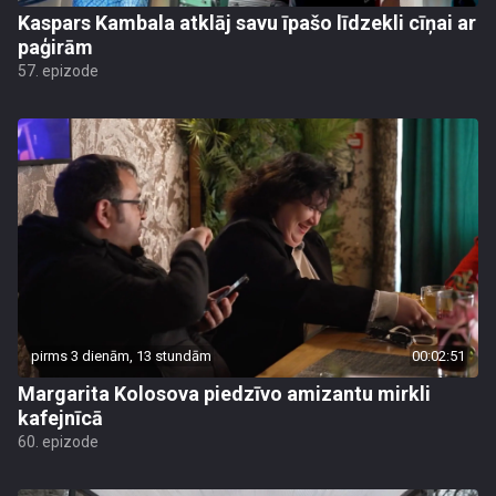
Kaspars Kambala atklāj savu īpašo līdzekli cīņai ar
paģirām
57. epizode
pirms 3 dienām, 13 stundām
00:02:51
Margarita Kolosova piedzīvo amizantu mirkli
kafejnīcā
60. epizode