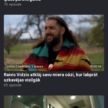
70. epizode
pirms 2 nedēļām, 1 dienas
00:03:44
Raivis Vidzis atklāj savu miera oāzi, kur labprāt
uzkavējas visilgāk
69. epizode