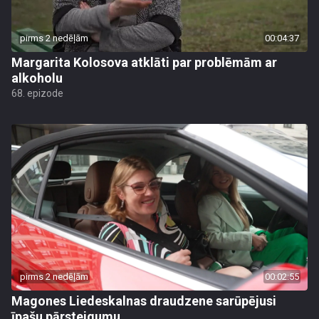
pirms 2 nedēļām
00:04:37
Margarita Kolosova atklāti par problēmām ar
alkoholu
68. epizode
pirms 2 nedēļām
00:02:55
Magones Liedeskalnas draudzene sarūpējusi
īpašu pārsteigumu