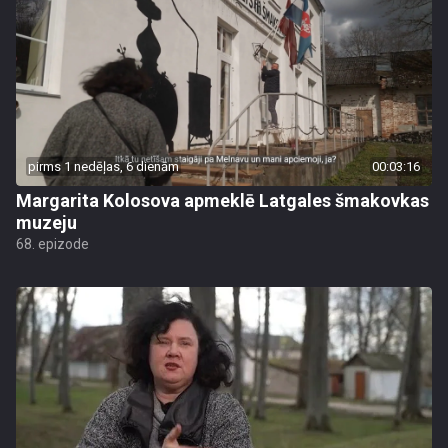
pirms 1 nedēļas, 6 dienām
00:03:16
Margarita Kolosova apmeklē Latgales šmakovkas
muzeju
68. epizode