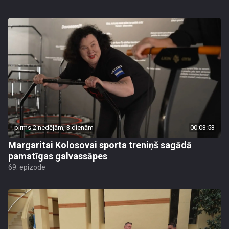
pirms 2 nedēļām, 3 dienām
00:03:53
Margaritai Kolosovai sporta treniņš sagādā
pamatīgas galvassāpes
69. epizode