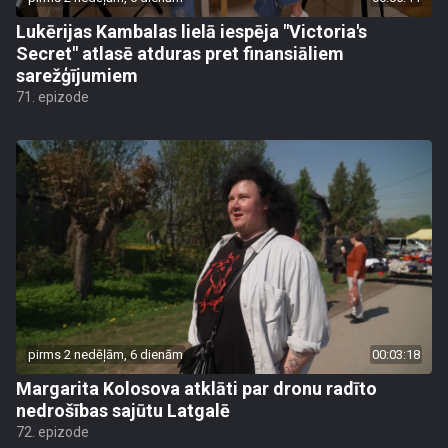
Lukērijas Kambalas lielā iespēja "Victoria's
Secret" atlasē atduras pret finansiāliem
sarežģījumiem
71. epizode
pirms 2 nedēļām, 6 dienām
00:03:18
Margarita Kolosova atklāti par dronu radīto
nedrošības sajūtu Latgalē
72. epizode