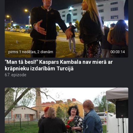
pirms 1 nedēļas, 2 dienām
00:03:14
"Man tā besī!" Kaspars Kambala nav mierā ar
krāpnieku izdarībām Turcijā
67. epizode