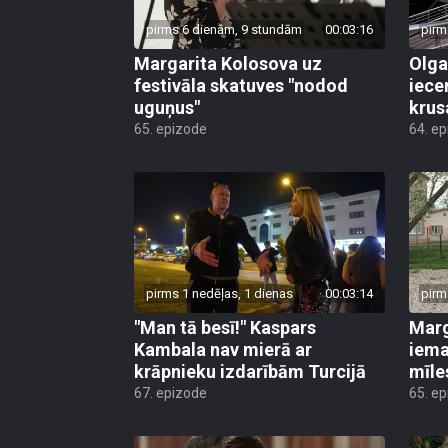
pirms 6 dienām, 9 stundām
00:03:16
pirm
Margarita Kolosova uz
Olga
festivāla skatuves "nodod
iece
uguņus"
krus
65. epizode
64. e
pirms 1 nedēļas, 1 dienas
00:03:14
pirm
"Man tā besī!" Kaspars
Marg
Kambala nav mierā ar
iema
krāpnieku izdarībām Turcijā
mīle
67. epizode
65. e