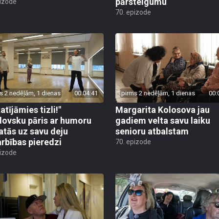
pārsteigumu
pizode
70. epizode
s 2 nedēļām, 1 dienas
00:04:41
pirms 2 nedēļām, 1 dienas
00:
atījāmies tizli!"
Margarita Kolosova jau
ovsku pāris ar humoru
gadiem velta savu laiku
atās uz savu deju
senioru atbalstam
rbības pieredzi
70. epizode
pizode