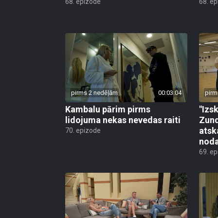
68. epizode
68. e
pirms 2 nedēļām
00:03:04
pirm
Kambalu pārim pirms
"Izsk
lidojuma nekas nevedas raiti
Zund
atsk
70. epizode
noda
69. e