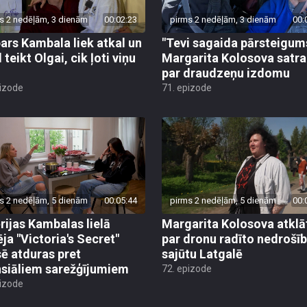
s 2 nedēļām, 3 dienām
00:02:23
pirms 2 nedēļām, 3 dienām
00:
ars Kambala liek atkal un
"Tevi sagaida pārsteigum
 teikt Olgai, cik ļoti viņu
Margarita Kolosova satr
par draudzeņu izdomu
pizode
71. epizode
s 2 nedēļām, 5 dienām
00:05:44
pirms 2 nedēļām, 5 dienām
00:
rijas Kambalas lielā
Margarita Kolosova atklā
ēja "Victoria's Secret"
par dronu radīto nedrošī
sē atduras pret
sajūtu Latgalē
nsiāliem sarežģījumiem
72. epizode
pizode