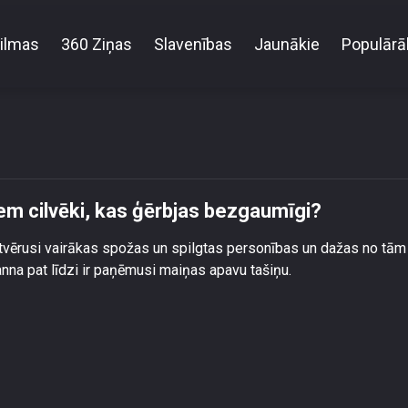
ilmas
360 Ziņas
Slavenības
Jaunākie
Populārā
nai Dubskai krīt uz nerviem cilvēki, kas ģērbjas bez
iem cilvēki, kas ģērbjas bezgaumīgi?
tvērusi vairākas spožas un spilgtas personības un dažas no tām 
nna pat līdzi ir paņēmusi maiņas apavu tašiņu.