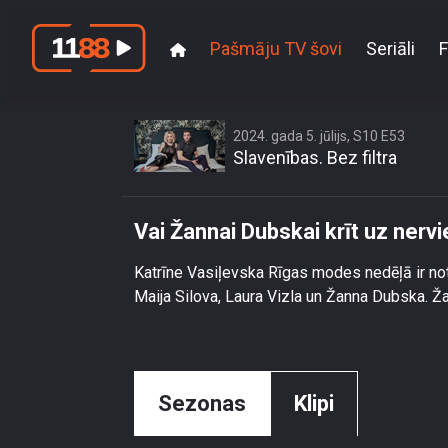
Pašmāju TV šovi
Seriāli
F
Vai Žan
2024. gada 5. jūlijs, S10 E53
Slavenības. Bez filtra
Vai Žannai Dubskai krīt uz nerv
Katrīne Vasiļevska Rīgas modes nedēļā ir no
Maija Silova, Laura Vizla un Žanna Dubska. Ža
Sezonas
Klipi