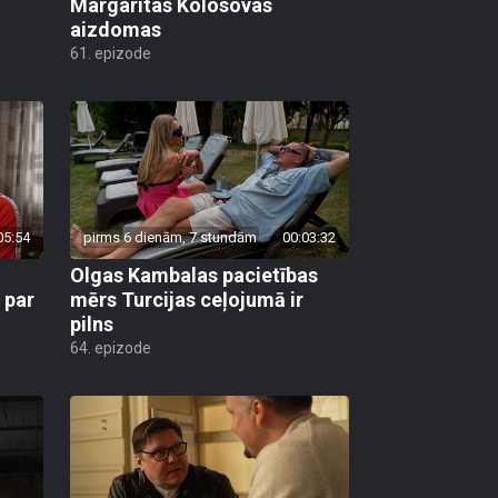
Margaritas Kolosovas
aizdomas
61. epizode
05:54
pirms 6 dienām, 7 stundām
00:03:32
Olgas Kambalas pacietības
 par
mērs Turcijas ceļojumā ir
pilns
64. epizode