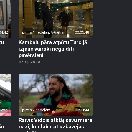
04:42
pirms 1 nedēļas, 5 dienām
00:05:48
ku
Kambalu pāra atpūtu Turcijā
izjauc vairāki negaidīti
pavērsieni
67. epizode
02:55
pirms 2 nedēļām
00:03:44
Raivis Vidzis atklāj savu miera
šu
oāzi, kur labprāt uzkavējas