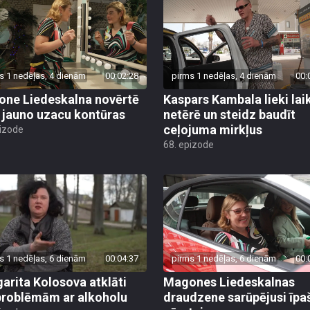
s 1 nedēļas, 4 dienām
00:02:28
pirms 1 nedēļas, 4 dienām
00:
ne Liedeskalna novērtē
Kaspars Kambala lieki lai
 jauno uzacu kontūras
netērē un steidz baudīt
ceļojuma mirkļus
pizode
68. epizode
s 1 nedēļas, 6 dienām
00:04:37
pirms 1 nedēļas, 6 dienām
00:
arita Kolosova atklāti
Magones Liedeskalnas
problēmām ar alkoholu
draudzene sarūpējusi īpa