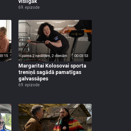
visilgāk
69. epizode
03:15
pirms 2 nedēļām, 2 dienām
00:03:53
Margaritai Kolosovai sporta
treniņš sagādā pamatīgas
galvassāpes
69. epizode