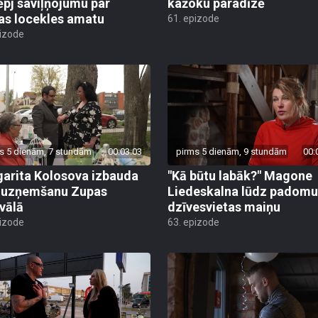
ēpj saviļņojumu par
kažoku paradīzē
jas locekles amatu
61. epizode
pizode
s 5 dienām, 7 stundām
00:03:03
pirms 5 dienām, 9 stundām
00:
arita Kolosova izbauda
"Kā būtu labāk?" Magone
u uzņemšanu Zupas
Liedeskalna lūdz padomu
ivālā
dzīvesvietas maiņu
pizode
63. epizode