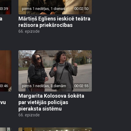
03:39
pirms 1 nedēļas, 1 dienas
00:02:50
a
Mārtiņš Egliens ieskicē teātra
režisora priekšrocības
66. epizode
03:46
pirms 1 nedēļas, 3 dienām
00:02:55
Margarita Kolosova šokēta
avu
par vietējās policijas
pieraksta sistēmu
66. epizode