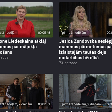
s 3 nedēļām
00:05:48
pirms 3 nedēļām
00:
ne Liedeskalna atklāj
Jesica Zundovska neslēp
omas par mājokļa
mammas pārmetumus pa
došanu
izlaistajām tautas deju
nodarbības bērnībā
pizode
73. epizode
s 3 nedēļām, 2 dienām
00:02:51
pirms 3 nedēļām, 2 dienām
00: