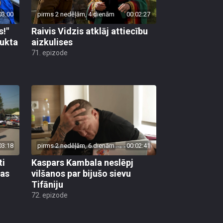
03:00
pirms 2 nedēļām, 4 dienām
00:02:27
s!"
Raivis Vidzis atklāj attiecību
aukta
aizkulises
71. epizode
03:18
pirms 2 nedēļām, 6 dienām
00:02:41
ti
Kaspars Kambala neslēpj
bas
vilšanos par bijušo sievu
Tifāniju
72. epizode