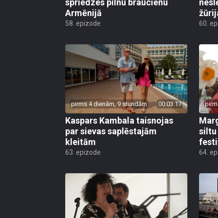
spriedzes pilnu braucienu
nesl
Armēnijā
žūri
58. epizode
60. e
pirms 4 dienām, 9 stundām
00:03:17
pirm
Kaspars Kambala taisnojas
Marg
par sievas saplēstajām
silt
kleitām
fest
63. epizode
64. e