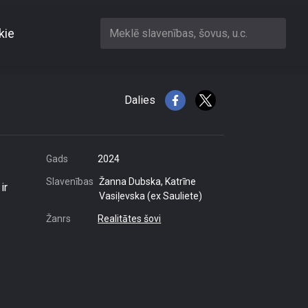
kie
Meklē slavenības, šovus, u.c.
gaumīgi?
Dalies
Gads
2024
Slavenības
Žanna Dubska, Katrīne
ir
Vasiļevska (ex Sauliete)
Žanrs
Realitātes šovi