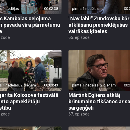
s 1 nedēļas
00:02:38
pirms 1 nedēļas
00:
s Kambalas ceļojuma
"Nav labi!" Zundovsku bār
ri pavada vīra pārmetumu
atklāšanu piemeklējušas
a
vairākas ķibeles
pizode
65. epizode
s 1 nedēļas, 2 dienām
00:03:43
pirms 1 nedēļas, 2 dienām
00:
arita Kolosova festivālā
Mārtiņš Egliens atklāj
nto apmeklētāju
brīnumaino tikšanos ar s
stību
sargeņģeli
pizode
67. epizode