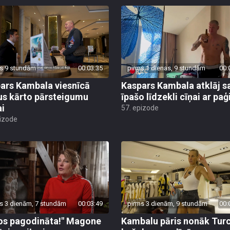
s 9 stundām
00:03:35
pirms 1 dienas, 9 stundām
00:
ars Kambala viesnīcā
Kaspars Kambala atklāj s
us kārto pārsteigumu
īpašo līdzekli cīņai ar pa
ai
57. epizode
pizode
s 3 dienām, 7 stundām
00:03:49
pirms 3 dienām, 9 stundām
00:
os pagodināta!" Magone
Kambalu pāris nonāk Turc