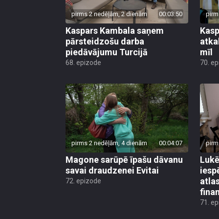
pirms 2 nedēļām, 2 dienām
00:03:50
pirm
Kaspars Kambala saņem
Kasp
pārsteidzošu darba
atkal
piedāvājumu Turcijā
mīl
68. epizode
70. e
pirms 2 nedēļām, 4 dienām
00:04:07
pirm
Magone sarūpē īpašu dāvanu
Lukē
savai draudzenei Evitai
iesp
atla
72. epizode
fina
71. e