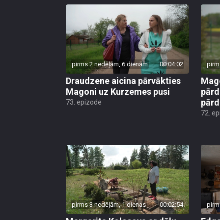
pirms 2 nedēļām, 6 dienām
00:04:02
pirm
Draudzene aicina pārvākties
Mago
Magoni uz Kurzemes pusi
pārd
pār
73. epizode
72. e
pirms 3 nedēļām, 1 dienas
00:02:54
pirm