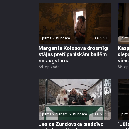
pirms 7 stundām
00:03:31
pirm
Margarita Kolosova drosmīgi
Kasp
stājas pretī paniskām bailēm
slep
no augstuma
siev
54. epizode
55. e
pirms 2 dienām, 9 stundām
00:02:53
pirm
Jesica Zundovska piedzīvo
"Jūt