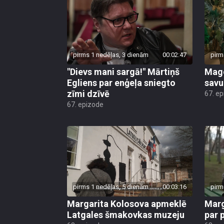
pirms 1 nedēļas, 3 dienām
00:02:47
pirm
"Dievs mani sargā!" Mārtiņš
Mago
Egliens par enģeļa sniegto
savu
zīmi dzīvē
67. e
67. epizode
pirms 1 nedēļas, 5 dienām
00:03:16
pirm
Margarita Kolosova apmeklē
Marg
Latgales šmakovkas muzeju
par 