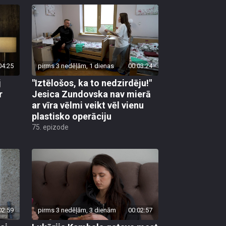
04:25
pirms 3 nedēļām, 1 dienas
00:03:24
j
"Iztēlošos, ka to nedzirdēju!"
r
Jesica Zundovska nav mierā
ar vīra vēlmi veikt vēl vienu
plastisko operāciju
75. epizode
02:59
pirms 3 nedēļām, 3 dienām
00:02:57