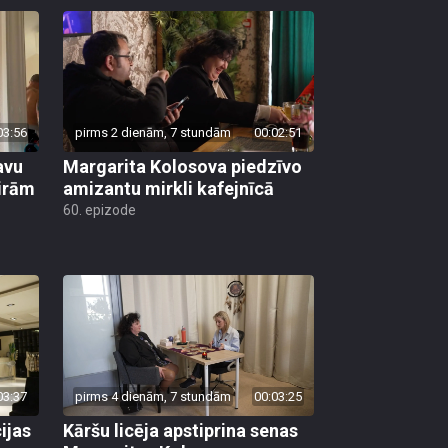
03:56
pirms 2 dienām, 7 stundām
00:02:51
avu
Margarita Kolosova piedzīvo
ģirām
amizantu mirkli kafejnīcā
60. epizode
03:37
pirms 4 dienām, 7 stundām
00:03:25
ijas
Kāršu licēja apstiprina senas