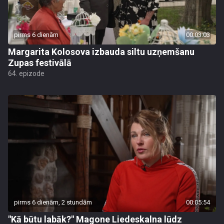
pirms 6 dienām
00:03:03
Margarita Kolosova izbauda siltu uzņemšanu
Zupas festivālā
64. epizode
pirms 6 dienām, 2 stundām
00:05:54
"Kā būtu labāk?" Magone Liedeskalna lūdz