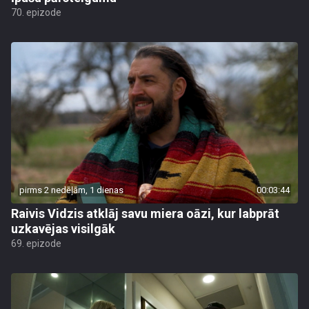
70. epizode
pirms 2 nedēļām, 1 dienas
00:03:44
Raivis Vidzis atklāj savu miera oāzi, kur labprāt
uzkavējas visilgāk
69. epizode