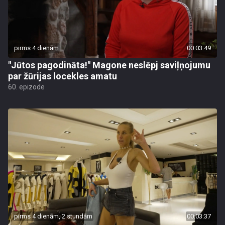
pirms 4 dienām
00:03:49
"Jūtos pagodināta!" Magone neslēpj saviļņojumu
par žūrijas locekles amatu
60. epizode
pirms 4 dienām, 2 stundām
00:03:37