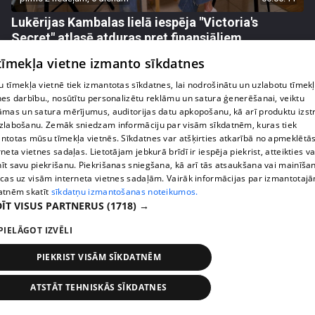
Lukērijas Kambalas lielā iespēja "Victoria's
Secret" atlasē atduras pret finansiāliem
sarežģījumiem
 tīmekļa vietne izmanto sīkdatnes
71. epizode
 tīmekļa vietnē tiek izmantotas sīkdatnes, lai nodrošinātu un uzlabotu tīmek
nes darbību., nosūtītu personalizētu reklāmu un satura ģenerēšanai, veiktu
āmas un satura mērījumus, auditorijas datu apkopošanu, kā arī produktu izst
zlabošanu. Zemāk sniedzam informāciju par visām sīkdatnēm, kuras tiek
ntotas mūsu tīmekļa vietnēs. Sīkdatnes var atšķirties atkarībā no apmeklētā
rneta vietnes sadaļas. Lietotājam jebkurā brīdī ir iespēja piekrist, atteikties va
īt savu piekrišanu. Piekrišanas sniegšana, kā arī tās atsaukšana vai mainīša
ecas uz visām interneta vietnes sadaļām. Vairāk informācijas par izmantotaj
atnēm skatīt
sīkdatņu izmantošanas noteikumos.
ĪT VISUS PARTNERUS
(1718) →
PIELĀGOT IZVĒLI
pirms 2 nedēļām, 6 dienām
00:03:18
PIEKRIST VISĀM SĪKDATNĒM
Margarita Kolosova atklāti par dronu radīto
nedrošības sajūtu Latgalē
ATSTĀT TEHNISKĀS SĪKDATNES
72. epizode