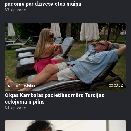
padomu par dzīvesvietas maiņu
63. epizode
pirms 1 nedēļas
00:03:32
Olgas Kambalas pacietības mērs Turcijas
ceļojumā ir pilns
64. epizode