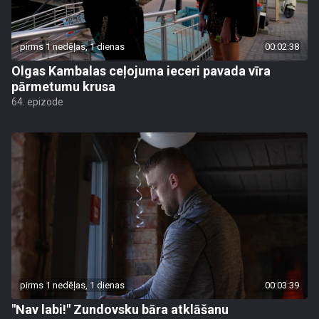
pirms 1 nedēļas, 1 dienas
00:02:38
Olgas Kambalas ceļojuma ieceri pavada vīra
pārmetumu krusa
64. epizode
pirms 1 nedēļas, 1 dienas
00:03:39
"Nav labi!" Zundovsku bāra atklāšanu