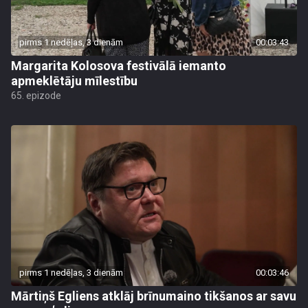
pirms 1 nedēļas, 3 dienām
00:03:43
Margarita Kolosova festivālā iemanto
apmeklētāju mīlestību
65. epizode
pirms 1 nedēļas, 3 dienām
00:03:46
Mārtiņš Egliens atklāj brīnumaino tikšanos ar savu