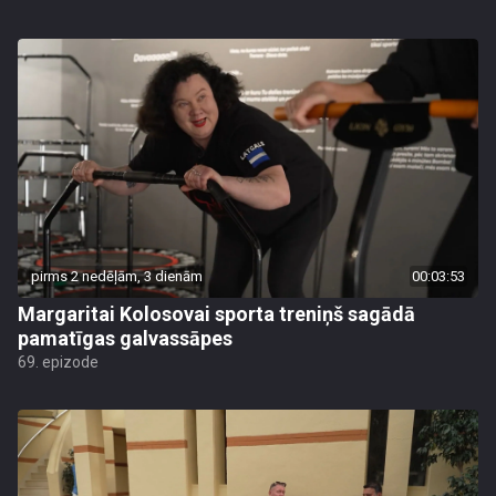
pirms 2 nedēļām, 3 dienām
00:03:53
Margaritai Kolosovai sporta treniņš sagādā
pamatīgas galvassāpes
69. epizode