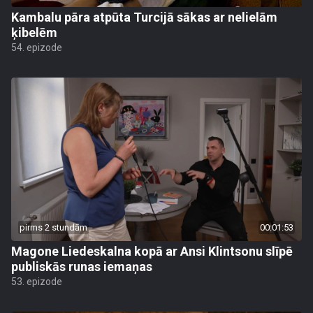
Kambalu pāra atpūta Turcijā sākas ar nelielām
ķibelēm
54. epizode
pirms 2 stundām
00:01:53
Magone Liedeskalna kopā ar Ansi Klintsonu slīpē
publiskās runas iemaņas
53. epizode