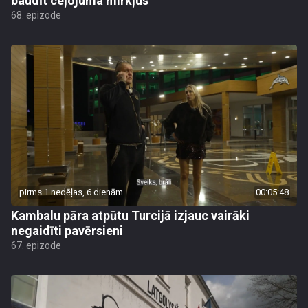
baudīt ceļojuma mirkļus
68. epizode
pirms 1 nedēļas, 6 dienām
00:05:48
Kambalu pāra atpūtu Turcijā izjauc vairāki
negaidīti pavērsieni
67. epizode