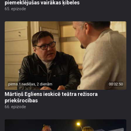
piemeklējušas vairākas ķibeles
65. epizode
pirms 1 nedēļas, 2 dienām
00:02:50
Mārtiņš Egliens ieskicē teātra režisora
priekšrocības
66. epizode