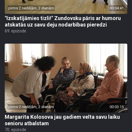
pirms 2 nedēļām, 2 dienām
00:04:41
"Izskatījāmies tizli!" Zundovsku pāris ar humoru
atskatās uz savu deju nodarbības pieredzi
69. epizode
pirms 2 nedēļām, 2 dienām
00:03:15
Margarita Kolosova jau gadiem velta savu laiku
senioru atbalstam
70. epizode