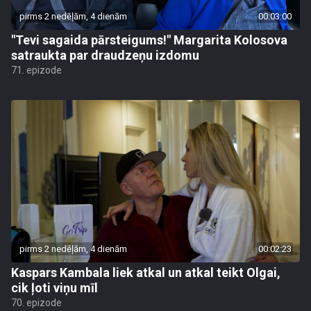
pirms 2 nedēļām, 4 dienām
00:03:00
"Tevi sagaida pārsteigums!" Margarita Kolosova
satraukta par draudzeņu izdomu
71. epizode
pirms 2 nedēļām, 4 dienām
00:02:23
Kaspars Kambala liek atkal un atkal teikt Olgai,
cik ļoti viņu mīl
70. epizode