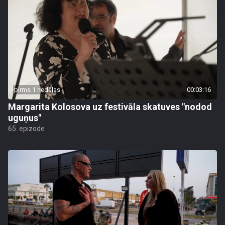
pirms 1 nedēļas
00:03:16
Margarita Kolosova uz festivāla skatuves "nodod
uguņus"
65. epizode