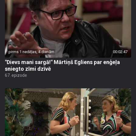
pirms 1 nedēļas, 4 dienām
00:02:47
"Dievs mani sargā!" Mārtiņš Egliens par enģeļa
sniegto zīmi dzīvē
67. epizode