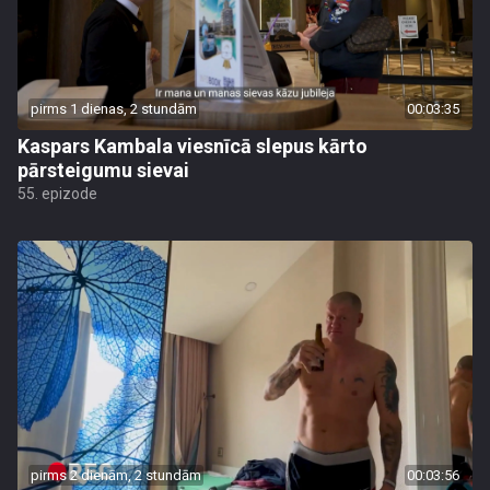
pirms 1 dienas, 2 stundām
00:03:35
Kaspars Kambala viesnīcā slepus kārto
pārsteigumu sievai
55. epizode
pirms 2 dienām, 2 stundām
00:03:56