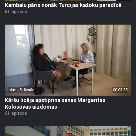
Kambalu pāris nonāk Turcijas kažoku paradīzē
61. epizode
pirms 5 dienām
00:03:25
Kāršu licēja apstiprina senas Margaritas
Kolosovas aizdomas
61. epizode