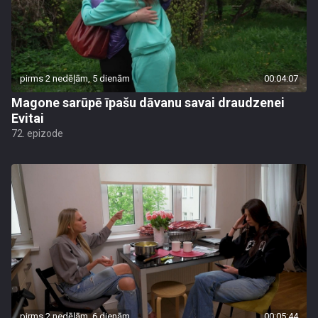
pirms 2 nedēļām, 5 dienām
00:04:07
Magone sarūpē īpašu dāvanu savai draudzenei
Evitai
72. epizode
pirms 2 nedēļām, 6 dienām
00:05:44