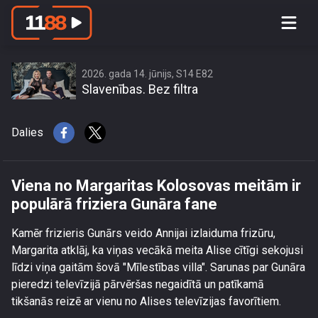
Viena no Margaritas Kolosovas
meitām ir populārā friziera Gunāra
fane
2026. gada 14. jūnijs, S14 E82
Slavenības. Bez filtra
Dalies
Viena no Margaritas Kolosovas meitām ir
populārā friziera Gunāra fane
Kamēr frizieris Gunārs veido Annijai izlaiduma frizūru,
Margarita atklāj, ka viņas vecākā meita Alise cītīgi sekojusi
līdzi viņa gaitām šovā "Mīlestības villa". Sarunas par Gunāra
pieredzi televīzijā pārvēršas negaidītā un patīkamā
tikšanās reizē ar vienu no Alises televīzijas favorītiem.