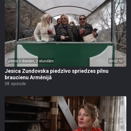
pirms 3 dienām, 2 stundām
00:02:53
Jesica Zundovska piedzīvo spriedzes pilnu
braucienu Armēnijā
58. epizode