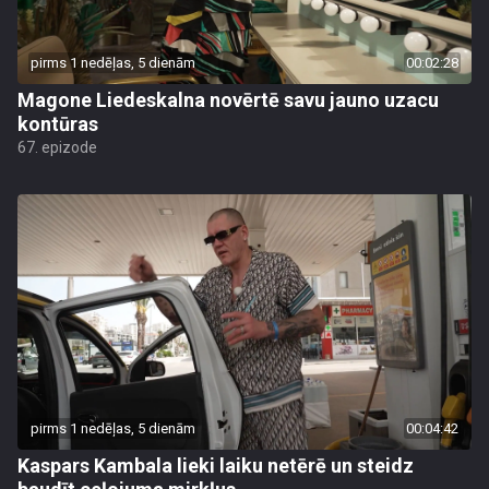
pirms 1 nedēļas, 5 dienām
00:02:28
Magone Liedeskalna novērtē savu jauno uzacu
kontūras
67. epizode
pirms 1 nedēļas, 5 dienām
00:04:42
Kaspars Kambala lieki laiku netērē un steidz