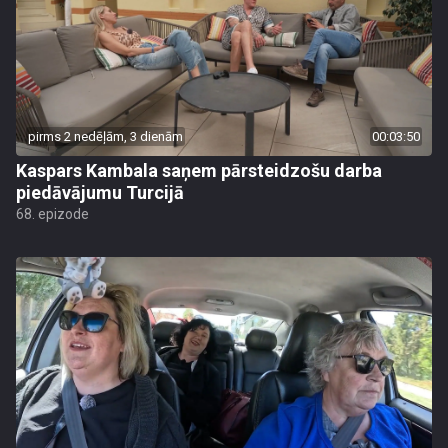
pirms 2 nedēļām, 3 dienām
00:03:50
Kaspars Kambala saņem pārsteidzošu darba
piedāvājumu Turcijā
68. epizode