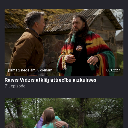
pirms 2 nedēļām, 5 dienām
00:02:27
Raivis Vidzis atklāj attiecību aizkulises
71. epizode