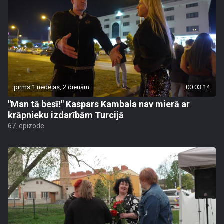
pirms 1 nedēļas, 2 dienām
00:03:14
"Man tā besī!" Kaspars Kambala nav mierā ar
krāpnieku izdarībām Turcijā
67. epizode