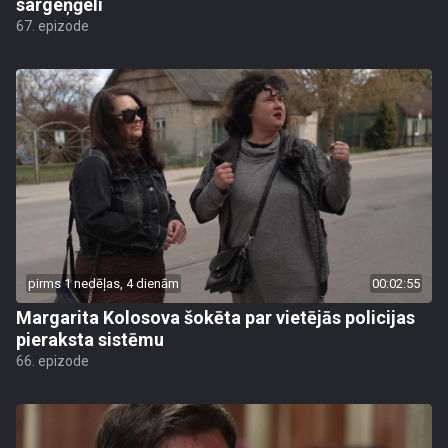
sargeņģeli
67. epizode
pirms 1 nedēļas, 4 dienām
00:02:55
Margarita Kolosova šokēta par vietējās policijas
pieraksta sistēmu
66. epizode