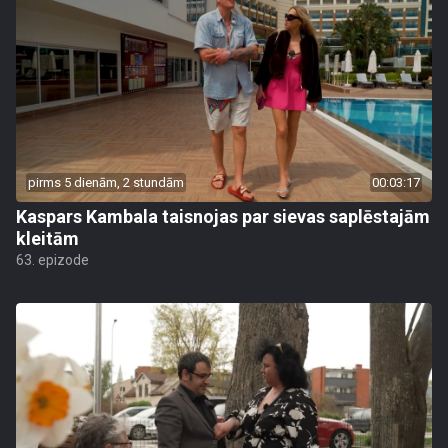
pirms 5 dienām, 2 stundām
00:03:17
Kaspars Kambala taisnojas par sievas saplēstajām
kleitām
63. epizode