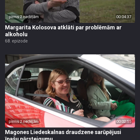
pirms 2 nedēļām
00:04:37
Margarita Kolosova atklāti par problēmām ar
alkoholu
68. epizode
pirms 2 nedēļām
00:02:55
Magones Liedeskalnas draudzene sarūpējusi
īpašu pārsteigumu