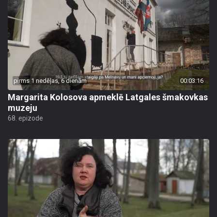
pirms 1 nedēļas, 6 dienām
00:03:16
Margarita Kolosova apmeklē Latgales šmakovkas
muzeju
68. epizode