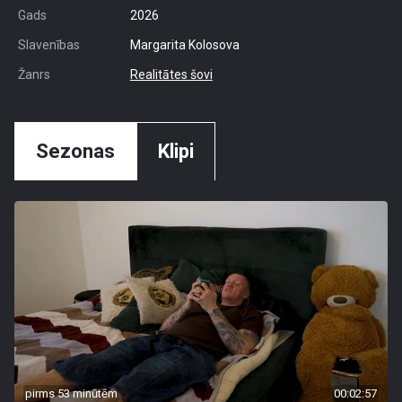
Gads
2026
Slavenības
Margarita Kolosova
Žanrs
Realitātes šovi
Sezonas
Klipi
pirms 53 minūtēm
00:02:57