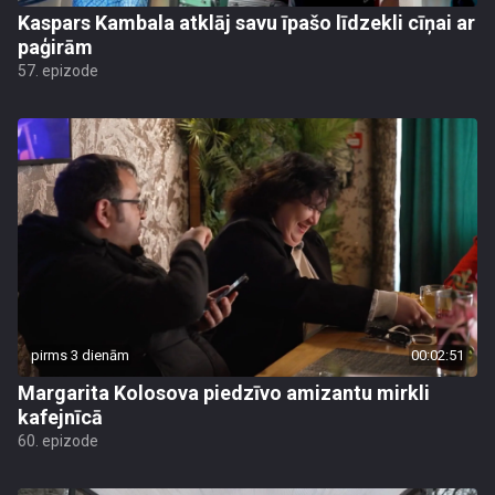
Kaspars Kambala atklāj savu īpašo līdzekli cīņai ar
paģirām
57. epizode
pirms 3 dienām
00:02:51
Margarita Kolosova piedzīvo amizantu mirkli
kafejnīcā
60. epizode