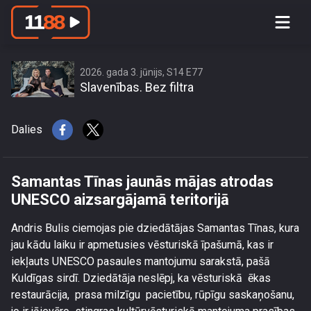
Samantas Tīnas jaunās mājas atrodas
UNESCO aizsargājamā teritorijā
2026. gada 3. jūnijs, S14 E77
Slavenības. Bez filtra
Dalies
Samantas Tīnas jaunās mājas atrodas
UNESCO aizsargājamā teritorijā
Andris Bulis ciemojas pie dziedātājas Samantas Tīnas, kura
jau kādu laiku ir apmetusies vēsturiskā īpašumā, kas ir
iekļauts UNESCO pasaules mantojumu sarakstā, pašā
Kuldīgas sirdī. Dziedātāja neslēpj, ka vēsturiskā ēkas
restaurācija, prasa milzīgu pacietību, rūpīgu saskaņošanu,