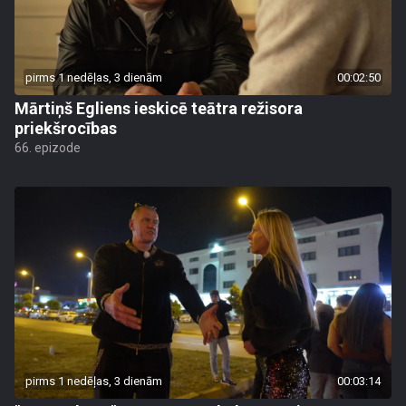
pirms 1 nedēļas, 3 dienām
00:02:50
Mārtiņš Egliens ieskicē teātra režisora
priekšrocības
66. epizode
pirms 1 nedēļas, 3 dienām
00:03:14