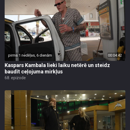
pirms 1 nedēļas, 6 dienām
00:04:42
Kaspars Kambala lieki laiku netērē un steidz
baudīt ceļojuma mirkļus
68. epizode