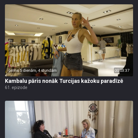
pirms 5 dienām, 4 stundām
00:03:37
Kambalu pāris nonāk Turcijas kažoku paradīzē
61. epizode