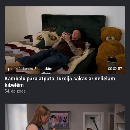
pirms 1 dienas, 3 stundām
00:02:57
Kambalu pāra atpūta Turcijā sākas ar nelielām
ķibelēm
54. epizode