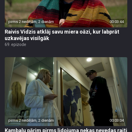
pirms 2 nedēļām, 2 dienām
00:03:44
Raivis Vidzis atklāj savu miera oāzi, kur labprāt
uzkavējas visilgāk
69. epizode
pirms 2 nedēļām, 2 dienām
00:03:04
Kambalu pārim pirms lidojuma nekas nevedas raiti