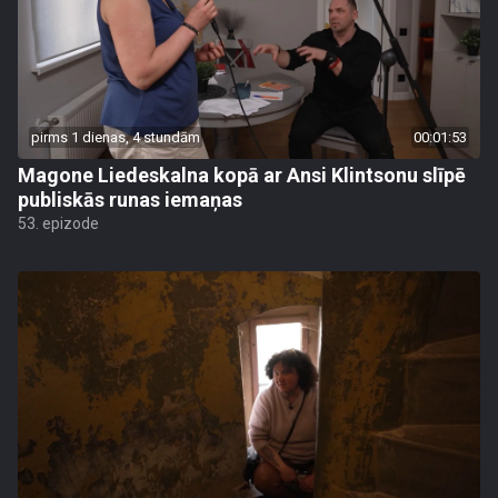
pirms 1 dienas, 4 stundām
00:01:53
Magone Liedeskalna kopā ar Ansi Klintsonu slīpē
publiskās runas iemaņas
53. epizode