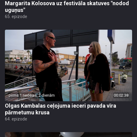
Margarita Kolosova uz festivāla skatuves "nodod
uguņus"
65. epizode
pirms 1 nedēļas, 2 dienām
00:02:38
Olgas Kambalas ceļojuma ieceri pavada vīra
pārmetumu krusa
64. epizode