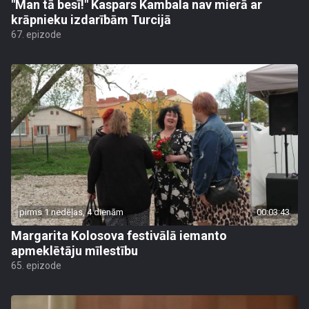
"Man tā besī!" Kaspars Kambala nav mierā ar
krāpnieku izdarībām Turcijā
67. epizode
pirms 1 nedēļas, 4 dienām
00:03:43
Margarita Kolosova festivālā iemanto
apmeklētāju mīlestību
65. epizode