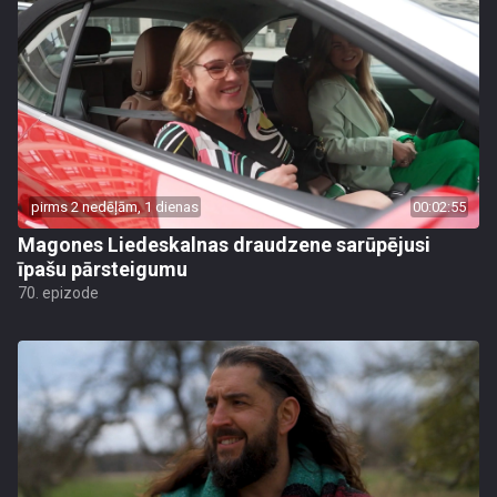
pirms 2 nedēļām, 1 dienas
00:02:55
Magones Liedeskalnas draudzene sarūpējusi
īpašu pārsteigumu
70. epizode