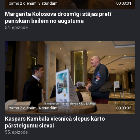
pirms 2 dienām, 3 stundām
00:03:31
Margarita Kolosova drosmīgi stājas pretī
paniskām bailēm no augstuma
54. epizode
pirms 2 dienām, 4 stundām
00:03:35
Kaspars Kambala viesnīcā slepus kārto
pārsteigumu sievai
55. epizode