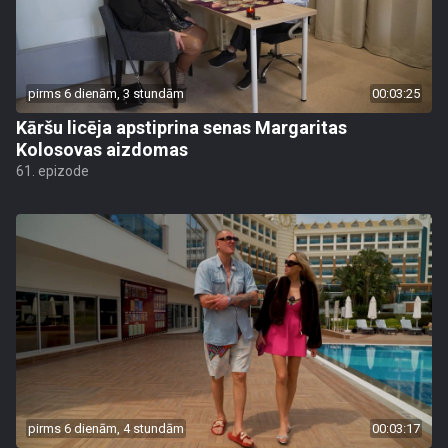
pirms 6 dienām, 3 stundām
00:03:25
Kāršu licēja apstiprina senas Margaritas
Kolosovas aizdomas
61. epizode
pirms 6 dienām, 4 stundām
00:03:17