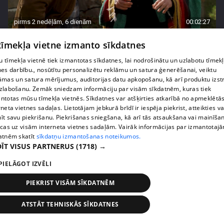
pirms 2 nedēļām, 6 dienām
00:02:27
Raivis Vidzis atklāj attiecību aizkulises
 tīmekļa vietne izmanto sīkdatnes
71. epizode
 tīmekļa vietnē tiek izmantotas sīkdatnes, lai nodrošinātu un uzlabotu tīmek
nes darbību., nosūtītu personalizētu reklāmu un satura ģenerēšanai, veiktu
āmas un satura mērījumus, auditorijas datu apkopošanu, kā arī produktu izst
zlabošanu. Zemāk sniedzam informāciju par visām sīkdatnēm, kuras tiek
ntotas mūsu tīmekļa vietnēs. Sīkdatnes var atšķirties atkarībā no apmeklētā
rneta vietnes sadaļas. Lietotājam jebkurā brīdī ir iespēja piekrist, atteikties va
īt savu piekrišanu. Piekrišanas sniegšana, kā arī tās atsaukšana vai mainīša
ecas uz visām interneta vietnes sadaļām. Vairāk informācijas par izmantotaj
atnēm skatīt
sīkdatņu izmantošanas noteikumos.
ĪT VISUS PARTNERUS
(1718) →
PIELĀGOT IZVĒLI
pirms 2 nedēļām, 6 dienām
00:04:07
PIEKRIST VISĀM SĪKDATNĒM
Magone sarūpē īpašu dāvanu savai draudzenei
ATSTĀT TEHNISKĀS SĪKDATNES
Evitai
72. epizode