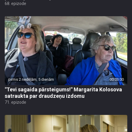
68. epizode
pirms 2 nedēļām, 5 dienām
00:03:00
"Tevi sagaida pārsteigums!" Margarita Kolosova
satraukta par draudzeņu izdomu
71. epizode