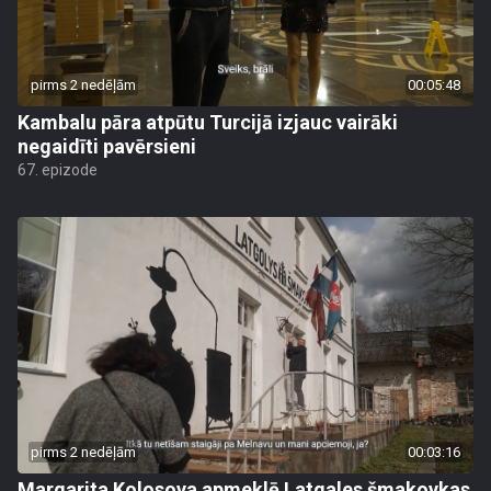
pirms 2 nedēļām
00:05:48
Kambalu pāra atpūtu Turcijā izjauc vairāki
negaidīti pavērsieni
67. epizode
pirms 2 nedēļām
00:03:16
Margarita Kolosova apmeklē Latgales šmakovkas