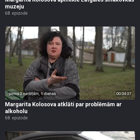
muzeju
68. epizode
pirms 2 nedēļām, 1 dienas
00:04:37
Margarita Kolosova atklāti par problēmām ar
alkoholu
68. epizode