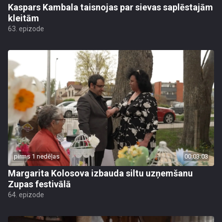
Kaspars Kambala taisnojas par sievas saplēstajām
kleitām
63. epizode
pirms 1 nedēļas
00:03:03
Margarita Kolosova izbauda siltu uzņemšanu
Zupas festivālā
64. epizode