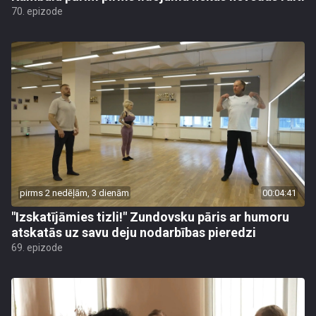
70. epizode
pirms 2 nedēļām, 3 dienām
00:04:41
"Izskatījāmies tizli!" Zundovsku pāris ar humoru
atskatās uz savu deju nodarbības pieredzi
69. epizode