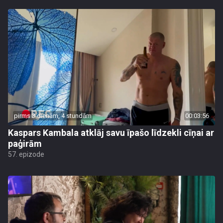
pirms 3 dienām, 4 stundām
00:03:56
Kaspars Kambala atklāj savu īpašo līdzekli cīņai ar
paģirām
57. epizode