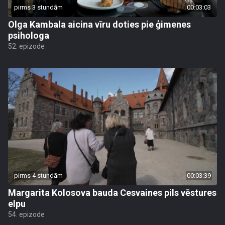
pirms 3 stundām
00:03:03
Olga Kambala aicina vīru doties pie ģimenes
psihologa
52. epizode
pirms 4 stundām
00:03:39
Margarita Kolosova bauda Cesvaines pils vēstures
elpu
54. epizode