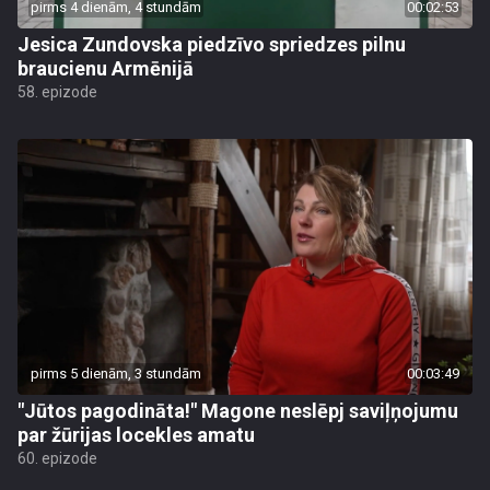
pirms 4 dienām, 4 stundām
00:02:53
Jesica Zundovska piedzīvo spriedzes pilnu
braucienu Armēnijā
58. epizode
pirms 5 dienām, 3 stundām
00:03:49
"Jūtos pagodināta!" Magone neslēpj saviļņojumu
par žūrijas locekles amatu
60. epizode