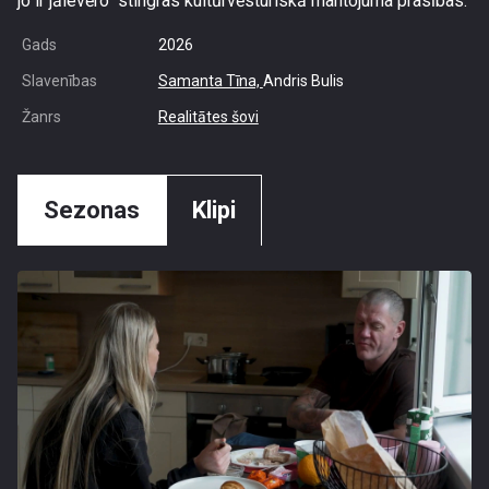
jo ir jāievēro stingras kultūrvēsturiskā mantojuma prasības.
Gads
2026
Slavenības
Samanta Tīna,
Andris Bulis
Žanrs
Realitātes šovi
Sezonas
Klipi