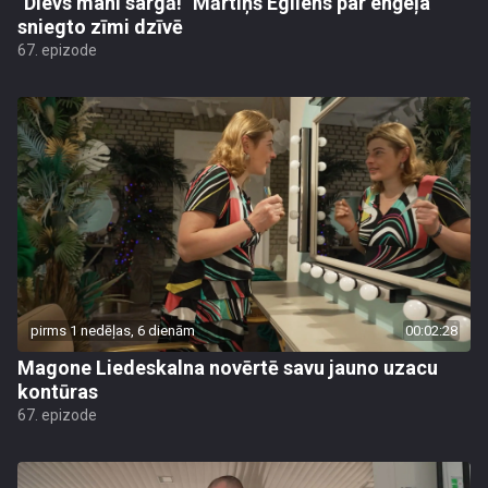
"Dievs mani sargā!" Mārtiņš Egliens par enģeļa
sniegto zīmi dzīvē
67. epizode
pirms 1 nedēļas, 6 dienām
00:02:28
Magone Liedeskalna novērtē savu jauno uzacu
kontūras
67. epizode