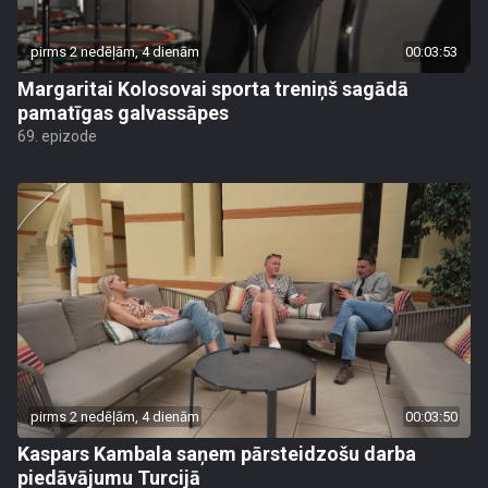
pirms 2 nedēļām, 4 dienām
00:03:53
Margaritai Kolosovai sporta treniņš sagādā
pamatīgas galvassāpes
69. epizode
pirms 2 nedēļām, 4 dienām
00:03:50
Kaspars Kambala saņem pārsteidzošu darba
piedāvājumu Turcijā