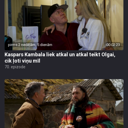
pirms 2 nedēļām, 5 dienām
00:02:23
Kaspars Kambala liek atkal un atkal teikt Olgai,
cik ļoti viņu mīl
70. epizode