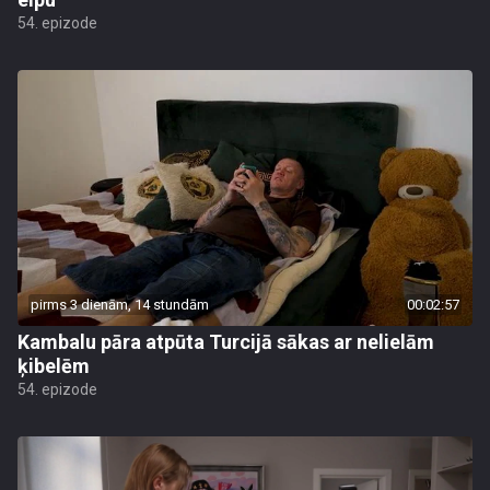
54. epizode
pirms 3 dienām, 14 stundām
00:02:57
Kambalu pāra atpūta Turcijā sākas ar nelielām
ķibelēm
54. epizode