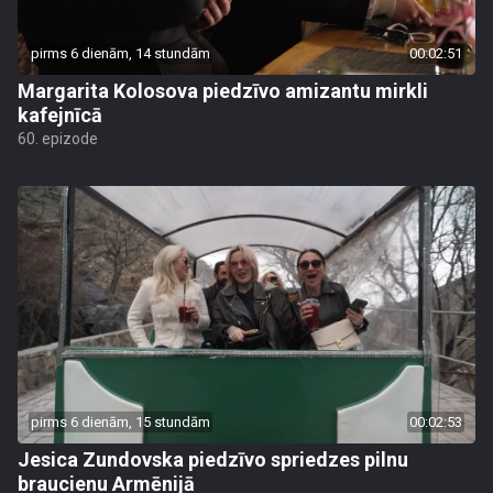
pirms 6 dienām, 14 stundām
00:02:51
Margarita Kolosova piedzīvo amizantu mirkli
kafejnīcā
60. epizode
pirms 6 dienām, 15 stundām
00:02:53
Jesica Zundovska piedzīvo spriedzes pilnu
braucienu Armēnijā