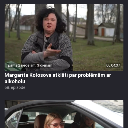
pirms 2 nedēļām, 3 dienām
00:04:37
Margarita Kolosova atklāti par problēmām ar
alkoholu
68. epizode