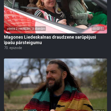
pirms 2 nedēļām, 3 dienām
00:02:55
Magones Liedeskalnas draudzene sarūpējusi
īpašu pārsteigumu
70. epizode