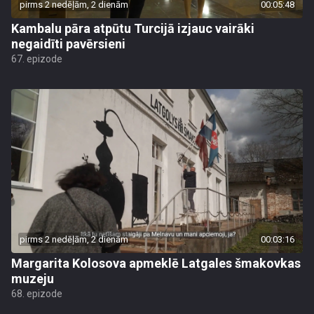
pirms 2 nedēļām, 2 dienām
00:05:48
Kambalu pāra atpūtu Turcijā izjauc vairāki
negaidīti pavērsieni
67. epizode
pirms 2 nedēļām, 2 dienām
00:03:16
Margarita Kolosova apmeklē Latgales šmakovkas
muzeju
68. epizode