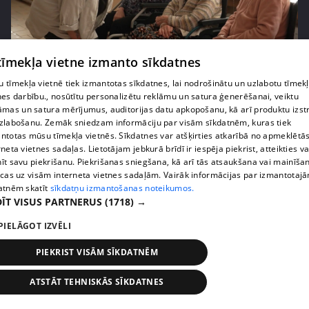
 tīmekļa vietne izmanto sīkdatnes
pirms 2 nedēļām, 5 dienām
00:03:15
 tīmekļa vietnē tiek izmantotas sīkdatnes, lai nodrošinātu un uzlabotu tīmek
Margarita Kolosova jau gadiem velta savu laiku
nes darbību., nosūtītu personalizētu reklāmu un satura ģenerēšanai, veiktu
senioru atbalstam
āmas un satura mērījumus, auditorijas datu apkopošanu, kā arī produktu izst
70. epizode
zlabošanu. Zemāk sniedzam informāciju par visām sīkdatnēm, kuras tiek
ntotas mūsu tīmekļa vietnēs. Sīkdatnes var atšķirties atkarībā no apmeklētā
rneta vietnes sadaļas. Lietotājam jebkurā brīdī ir iespēja piekrist, atteikties va
īt savu piekrišanu. Piekrišanas sniegšana, kā arī tās atsaukšana vai mainīša
ecas uz visām interneta vietnes sadaļām. Vairāk informācijas par izmantotaj
atnēm skatīt
sīkdatņu izmantošanas noteikumos.
ĪT VISUS PARTNERUS
(1718) →
PIELĀGOT IZVĒLI
PIEKRIST VISĀM SĪKDATNĒM
ATSTĀT TEHNISKĀS SĪKDATNES
pirms 2 nedēļām, 6 dienām
00:03:53