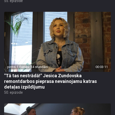
55. epizode
pirms 1 dienas, 14 stundām
00:03:11
"Tā tas nestrādā!" Jesica Zundovska
remontdarbos pieprasa nevainojamu katras
detaļas izpildījumu
50. epizode