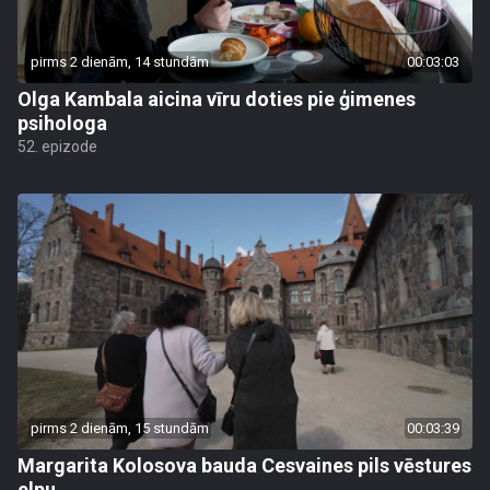
pirms 2 dienām, 14 stundām
00:03:03
Olga Kambala aicina vīru doties pie ģimenes
psihologa
52. epizode
pirms 2 dienām, 15 stundām
00:03:39
Margarita Kolosova bauda Cesvaines pils vēstures
elpu