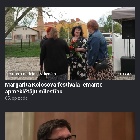
pirms 1 nedēļas, 6 dienām
00:03:43
Margarita Kolosova festivālā iemanto
apmeklētāju mīlestību
65. epizode