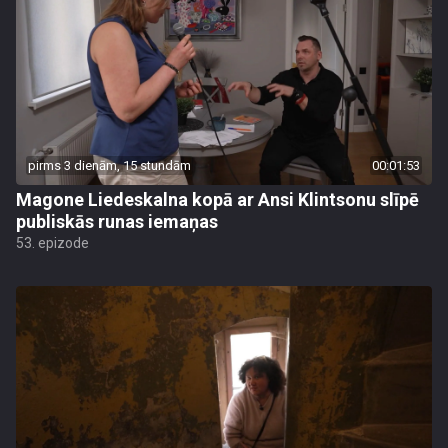
pirms 3 dienām, 15 stundām
00:01:53
Magone Liedeskalna kopā ar Ansi Klintsonu slīpē
publiskās runas iemaņas
53. epizode