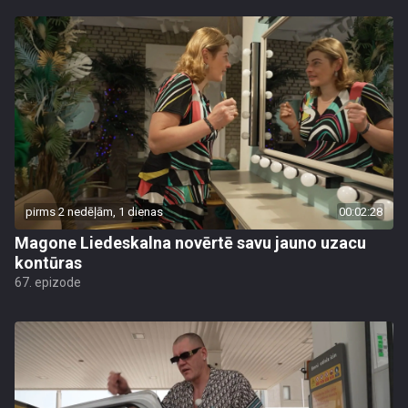
pirms 2 nedēļām, 1 dienas
00:02:28
Magone Liedeskalna novērtē savu jauno uzacu
kontūras
67. epizode