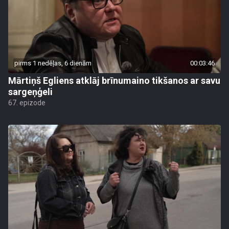
pirms 1 nedēļas, 6 dienām
00:03:46
Mārtiņš Egliens atklāj brīnumaino tikšanos ar savu
sargeņģeli
67. epizode