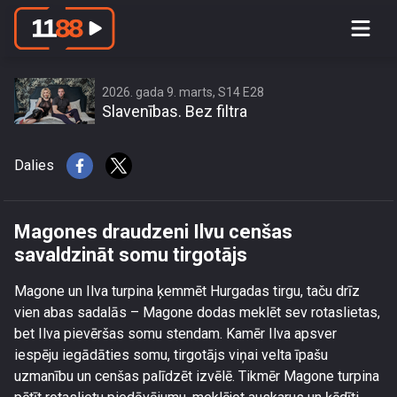
Magones draudzeni Ilvu cenšas
savaldzināt somu tirgotājs
2026. gada 9. marts, S14 E28
Slavenības. Bez filtra
Dalies
Magones draudzeni Ilvu cenšas
savaldzināt somu tirgotājs
Magone un Ilva turpina ķemmēt Hurgadas tirgu, taču drīz
vien abas sadalās – Magone dodas meklēt sev rotaslietas,
bet Ilva pievēršas somu stendam. Kamēr Ilva apsver
iespēju iegādāties somu, tirgotājs viņai velta īpašu
uzmanību un cenšas palīdzēt izvēlē. Tikmēr Magone turpina