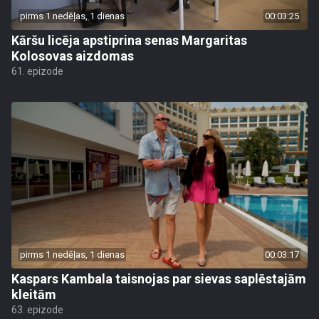
pirms 1 nedēļas, 1 dienas
00:03:25
Kāršu licēja apstiprina senas Margaritas
Kolosovas aizdomas
61. epizode
pirms 1 nedēļas, 1 dienas
00:03:17
Kaspars Kambala taisnojas par sievas saplēstajām
kleitām
63. epizode