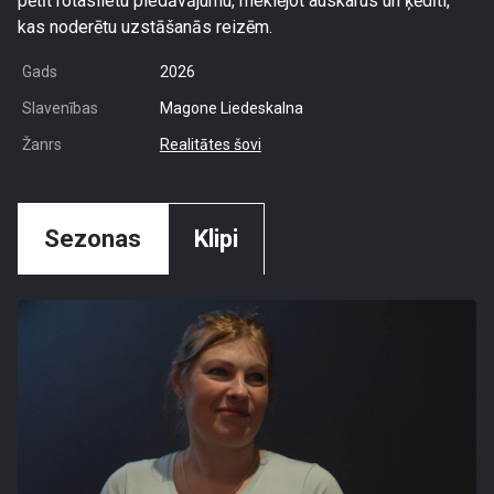
pētīt rotaslietu piedāvājumu, meklējot auskarus un ķēdīti,
kas noderētu uzstāšanās reizēm.
Gads
2026
Slavenības
Magone Liedeskalna
Žanrs
Realitātes šovi
Sezonas
Klipi