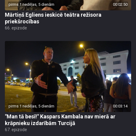
pirms 1 nedēļas, 5 dienām
00:02:50
Mārtiņš Egliens ieskicē teātra režisora
priekšrocības
66. epizode
pirms 1 nedēļas, 5 dienām
00:03:14
"Man tā besī!" Kaspars Kambala nav mierā ar
krāpnieku izdarībām Turcijā
67. epizode