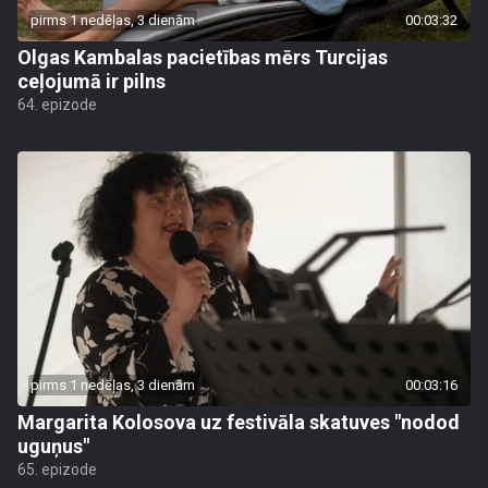
pirms 1 nedēļas, 3 dienām
00:03:32
Olgas Kambalas pacietības mērs Turcijas
ceļojumā ir pilns
64. epizode
pirms 1 nedēļas, 3 dienām
00:03:16
Margarita Kolosova uz festivāla skatuves "nodod
uguņus"
65. epizode