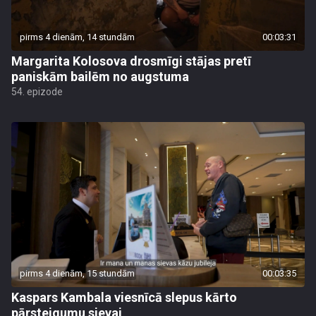
pirms 4 dienām, 14 stundām
00:03:31
Margarita Kolosova drosmīgi stājas pretī
paniskām bailēm no augstuma
54. epizode
pirms 4 dienām, 15 stundām
00:03:35
Kaspars Kambala viesnīcā slepus kārto
pārsteigumu sievai