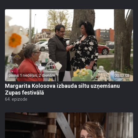
pirms 1 nedēļas, 2 dienām
00:03:03
Margarita Kolosova izbauda siltu uzņemšanu
Zupas festivālā
64. epizode