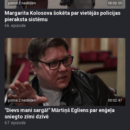
pirms 2 nedēļām
00:02:55
Margarita Kolosova šokēta par vietējās policijas
pieraksta sistēmu
66. epizode
pirms 2 nedēļām
00:02:47
"Dievs mani sargā!" Mārtiņš Egliens par enģeļa
sniegto zīmi dzīvē
67. epizode