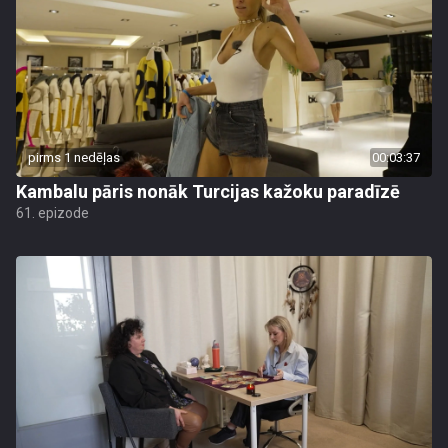
pirms 1 nedēļas
00:03:37
Kambalu pāris nonāk Turcijas kažoku paradīzē
61. epizode