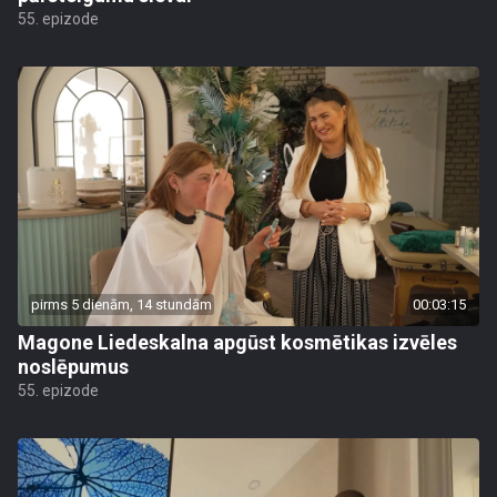
55. epizode
pirms 5 dienām, 14 stundām
00:03:15
Magone Liedeskalna apgūst kosmētikas izvēles
noslēpumus
55. epizode