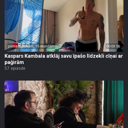
pirms 5 dienām, 15 stundām
00:03:56
Kaspars Kambala atklāj savu īpašo līdzekli cīņai ar
paģirām
57. epizode