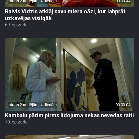
pirms 2 nedēļām, 4 dienām
00:03:44
Raivis Vidzis atklāj savu miera oāzi, kur labprāt
uzkavējas visilgāk
69. epizode
pirms 2 nedēļām, 4 dienām
00:03:04
Kambalu pārim pirms lidojuma nekas nevedas raiti
70. epizode