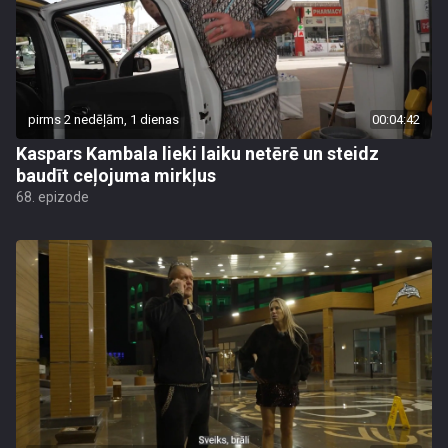
pirms 2 nedēļām, 1 dienas
00:04:42
Kaspars Kambala lieki laiku netērē un steidz
baudīt ceļojuma mirkļus
68. epizode