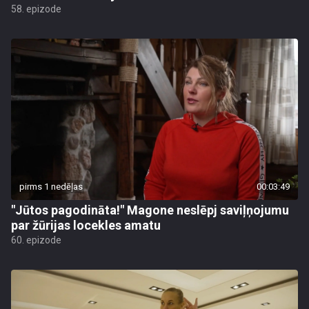
58. epizode
pirms 1 nedēļas
00:03:49
"Jūtos pagodināta!" Magone neslēpj saviļņojumu
par žūrijas locekles amatu
60. epizode