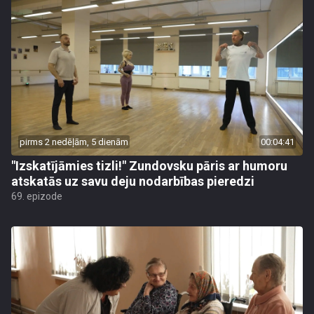
pirms 2 nedēļām, 5 dienām
00:04:41
"Izskatījāmies tizli!" Zundovsku pāris ar humoru
atskatās uz savu deju nodarbības pieredzi
69. epizode