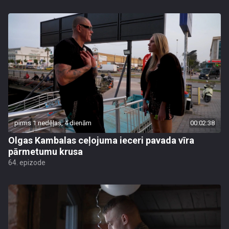
pirms 1 nedēļas, 4 dienām
00:02:38
Olgas Kambalas ceļojuma ieceri pavada vīra
pārmetumu krusa
64. epizode