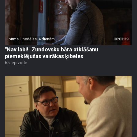
pirms 1 nedēļas, 4 dienām
00:03:39
"Nav labi!" Zundovsku bāra atklāšanu
piemeklējušas vairākas ķibeles
65. epizode