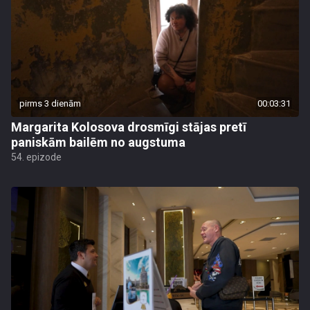
pirms 3 dienām
00:03:31
Margarita Kolosova drosmīgi stājas pretī
paniskām bailēm no augstuma
54. epizode