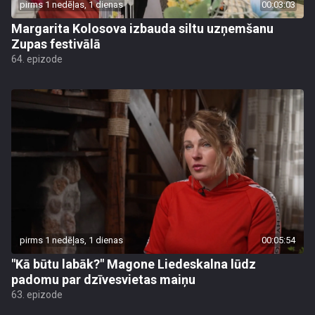
pirms 1 nedēļas, 1 dienas
00:03:03
Margarita Kolosova izbauda siltu uzņemšanu
Zupas festivālā
64. epizode
pirms 1 nedēļas, 1 dienas
00:05:54
"Kā būtu labāk?" Magone Liedeskalna lūdz
padomu par dzīvesvietas maiņu
63. epizode