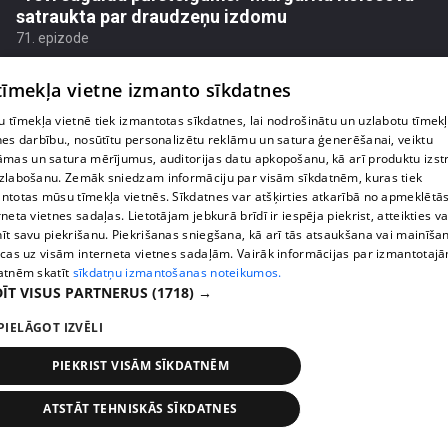
satraukta par draudzeņu izdomu
71. epizode
 tīmekļa vietne izmanto sīkdatnes
 tīmekļa vietnē tiek izmantotas sīkdatnes, lai nodrošinātu un uzlabotu tīmek
nes darbību., nosūtītu personalizētu reklāmu un satura ģenerēšanai, veiktu
āmas un satura mērījumus, auditorijas datu apkopošanu, kā arī produktu izst
zlabošanu. Zemāk sniedzam informāciju par visām sīkdatnēm, kuras tiek
ntotas mūsu tīmekļa vietnēs. Sīkdatnes var atšķirties atkarībā no apmeklētā
rneta vietnes sadaļas. Lietotājam jebkurā brīdī ir iespēja piekrist, atteikties va
īt savu piekrišanu. Piekrišanas sniegšana, kā arī tās atsaukšana vai mainīša
ecas uz visām interneta vietnes sadaļām. Vairāk informācijas par izmantotaj
atnēm skatīt
sīkdatņu izmantošanas noteikumos.
ĪT VISUS PARTNERUS
(1718) →
pirms 2 nedēļām, 6 dienām
00:02:23
PIELĀGOT IZVĒLI
Kaspars Kambala liek atkal un atkal teikt Olgai,
cik ļoti viņu mīl
PIEKRIST VISĀM SĪKDATNĒM
70. epizode
ATSTĀT TEHNISKĀS SĪKDATNES