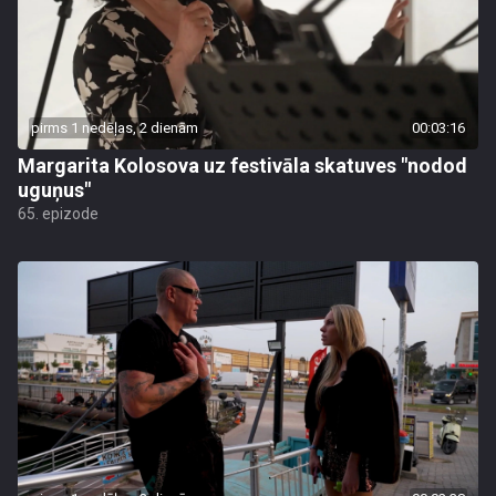
pirms 1 nedēļas, 2 dienām
00:03:16
Margarita Kolosova uz festivāla skatuves "nodod
uguņus"
65. epizode