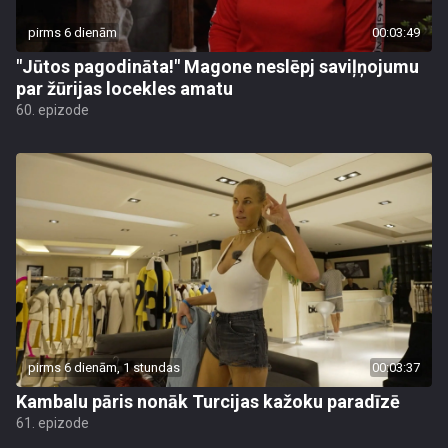
pirms 6 dienām
00:03:49
"Jūtos pagodināta!" Magone neslēpj saviļņojumu
par žūrijas locekles amatu
60. epizode
pirms 6 dienām, 1 stundas
00:03:37
Kambalu pāris nonāk Turcijas kažoku paradīzē
61. epizode