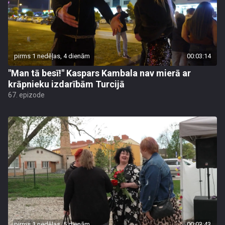
pirms 1 nedēļas, 4 dienām
00:03:14
"Man tā besī!" Kaspars Kambala nav mierā ar
krāpnieku izdarībām Turcijā
67. epizode
pirms 1 nedēļas, 5 dienām
00:03:43