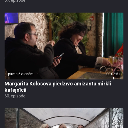
57. epizode
pirms 5 dienām
00:02:51
Margarita Kolosova piedzīvo amizantu mirkli
kafejnīcā
60. epizode