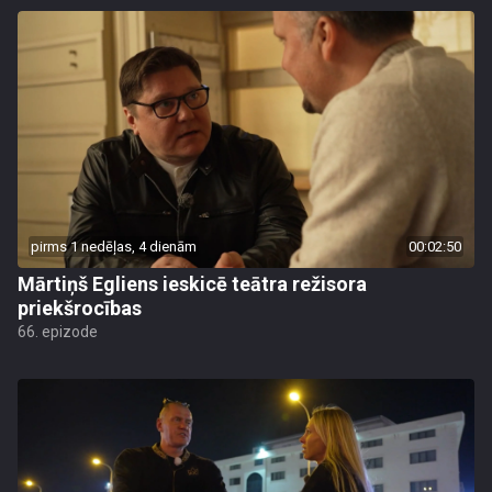
pirms 1 nedēļas, 4 dienām
00:02:50
Mārtiņš Egliens ieskicē teātra režisora
priekšrocības
66. epizode