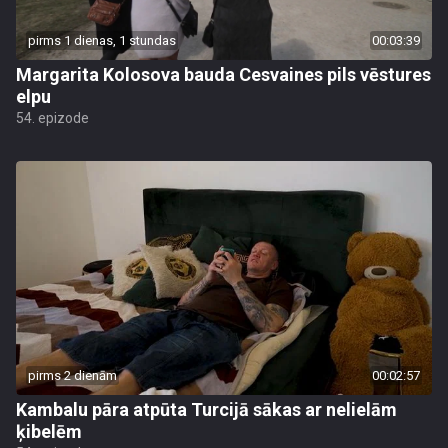
pirms 1 dienas, 1 stundas
00:03:39
Margarita Kolosova bauda Cesvaines pils vēstures
elpu
54. epizode
pirms 2 dienām
00:02:57
Kambalu pāra atpūta Turcijā sākas ar nelielām
ķibelēm