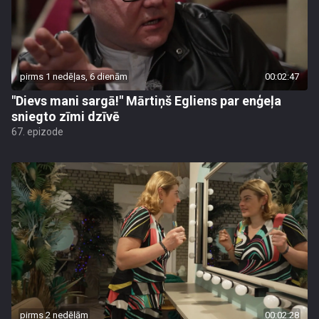
pirms 1 nedēļas, 6 dienām
00:02:47
"Dievs mani sargā!" Mārtiņš Egliens par enģeļa
sniegto zīmi dzīvē
67. epizode
pirms 2 nedēļām
00:02:28