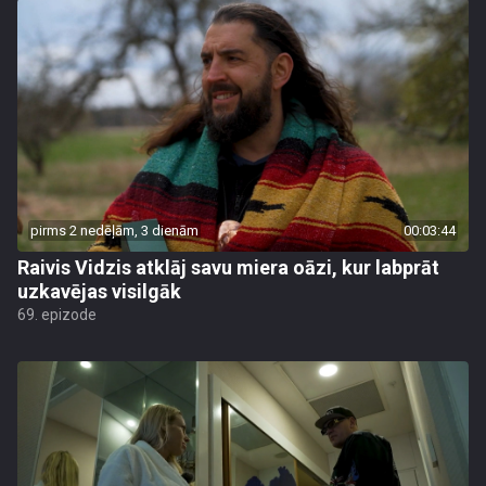
pirms 2 nedēļām, 3 dienām
00:03:44
Raivis Vidzis atklāj savu miera oāzi, kur labprāt
uzkavējas visilgāk
69. epizode