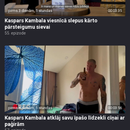
pirms 3 dienām, 1 stundas
00:03:35
Kaspars Kambala viesnīcā slepus kārto
pārsteigumu sievai
55. epizode
pirms 4 dienām, 1 stundas
00:03:56
Kaspars Kambala atklāj savu īpašo līdzekli cīņai ar
paģirām