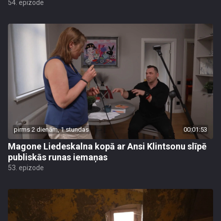
54. epizode
pirms 2 dienām, 1 stundas
00:01:53
Magone Liedeskalna kopā ar Ansi Klintsonu slīpē
publiskās runas iemaņas
53. epizode