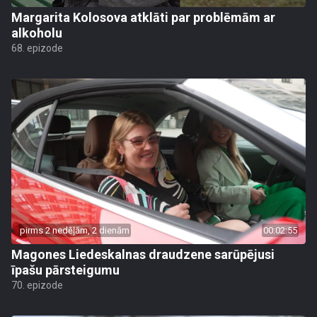
Margarita Kolosova atklāti par problēmām ar
alkoholu
68. epizode
pirms 2 nedēļām, 2 dienām
00:02:55
Magones Liedeskalnas draudzene sarūpējusi
īpašu pārsteigumu
70. epizode