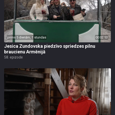
pirms 5 dienām, 1 stundas
00:02:53
Jesica Zundovska piedzīvo spriedzes pilnu
braucienu Armēnijā
58. epizode