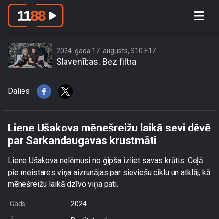
Liene Ušakova mēnešreižu laikā sevi
dēvē par Sarkandaugavas krustmāti
2024. gada 17. augusts, S10 E17
Slavenības. Bez filtra
Dalies
Liene Ušakova mēnešreižu laikā sevi dēvē
par Sarkandaugavas krustmāti
Liene Ušakova nolēmusi no ģipša izliet savas krūtis. Ceļā
pie meistares viņa aizrunājas par sieviešu ciklu un atklāj, kā
mēnešreižu laikā dzīvo viņa pati.
Gads
2024