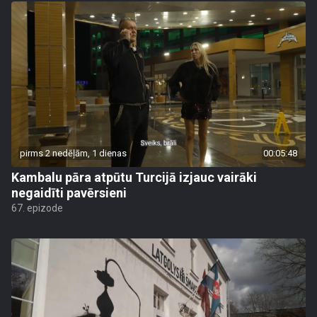
pirms 2 nedēļām, 1 dienas
00:05:48
Kambalu pāra atpūtu Turcijā izjauc vairāki
negaidīti pavērsieni
67. epizode