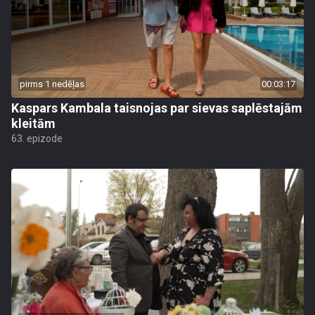
pirms 1 nedēļas
00:03:17
Kaspars Kambala taisnojas par sievas saplēstajām
kleitām
63. epizode