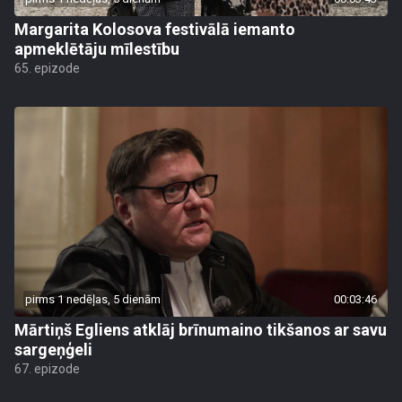
Margarita Kolosova festivālā iemanto
apmeklētāju mīlestību
65. epizode
pirms 1 nedēļas, 5 dienām
00:03:46
Mārtiņš Egliens atklāj brīnumaino tikšanos ar savu
sargeņģeli
67. epizode