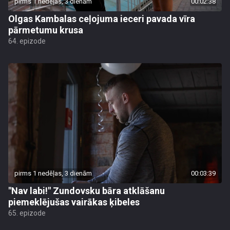
pirms 1 nedēļas, 3 dienām
00:02:38
Olgas Kambalas ceļojuma ieceri pavada vīra
pārmetumu krusa
64. epizode
pirms 1 nedēļas, 3 dienām
00:03:39
"Nav labi!" Zundovsku bāra atklāšanu
piemeklējušas vairākas ķibeles
65. epizode