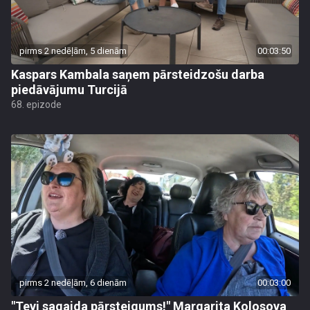
pirms 2 nedēļām, 5 dienām
00:03:50
Kaspars Kambala saņem pārsteidzošu darba
piedāvājumu Turcijā
68. epizode
pirms 2 nedēļām, 6 dienām
00:03:00
"Tevi sagaida pārsteigums!" Margarita Kolosova