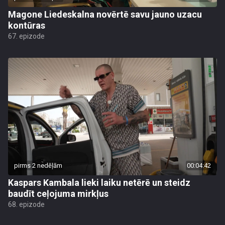
Magone Liedeskalna novērtē savu jauno uzacu
kontūras
67. epizode
pirms 2 nedēļām
00:04:42
Kaspars Kambala lieki laiku netērē un steidz
baudīt ceļojuma mirkļus
68. epizode