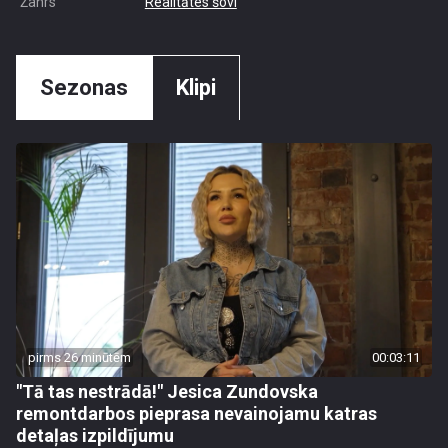
Žanrs
Realitātes šovi
Sezonas
Klipi
pirms 26 minūtēm
00:03:11
"Tā tas nestrādā!" Jesica Zundovska
remontdarbos pieprasa nevainojamu katras
detaļas izpildījumu