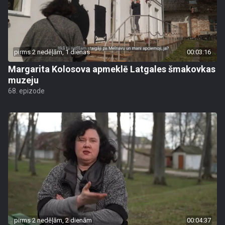
pirms 2 nedēļām, 1 dienas
00:03:16
Margarita Kolosova apmeklē Latgales šmakovkas
muzeju
68. epizode
pirms 2 nedēļām, 2 dienām
00:04:37