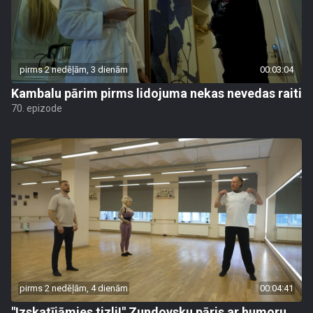
pirms 2 nedēļām, 3 dienām
00:03:04
Kambalu pārim pirms lidojuma nekas nevedas raiti
70. epizode
pirms 2 nedēļām, 4 dienām
00:04:41
"Izskatījāmies tizli!" Zundovsku pāris ar humoru