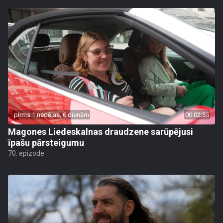
pirms 1 nedēļas, 6 dienām
00:02:55
Magones Liedeskalnas draudzene sarūpējusi
īpašu pārsteigumu
70. epizode