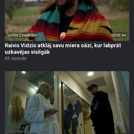
pirms 2 nedēļām
00:03:44
Raivis Vidzis atklāj savu miera oāzi, kur labprāt
uzkavējas visilgāk
69. epizode