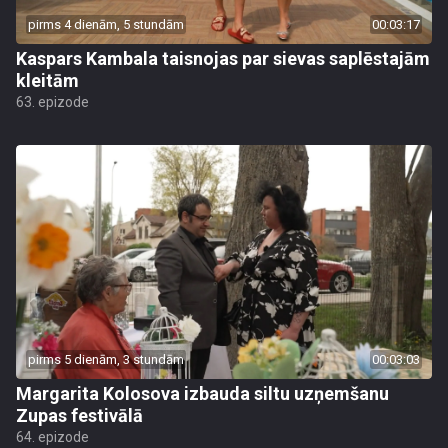
pirms 4 dienām, 5 stundām
00:03:17
Kaspars Kambala taisnojas par sievas saplēstajām
kleitām
63. epizode
pirms 5 dienām, 3 stundām
00:03:03
Margarita Kolosova izbauda siltu uzņemšanu
Zupas festivālā
64. epizode