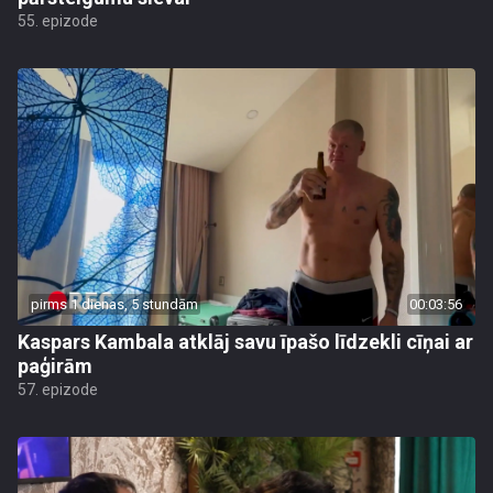
55. epizode
pirms 1 dienas, 5 stundām
00:03:56
Kaspars Kambala atklāj savu īpašo līdzekli cīņai ar
paģirām
57. epizode