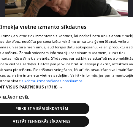
pirms 2 nedēļām, 6 dienām
00:02:41
 tīmekļa vietne izmanto sīkdatnes
Kaspars Kambala neslēpj vilšanos par bijušo sievu
 tīmekļa vietnē tiek izmantotas sīkdatnes, lai nodrošinātu un uzlabotu tīmek
Tifāniju
nes darbību., nosūtītu personalizētu reklāmu un satura ģenerēšanai, veiktu
āmas un satura mērījumus, auditorijas datu apkopošanu, kā arī produktu izst
72. epizode
zlabošanu. Zemāk sniedzam informāciju par visām sīkdatnēm, kuras tiek
ntotas mūsu tīmekļa vietnēs. Sīkdatnes var atšķirties atkarībā no apmeklētā
rneta vietnes sadaļas. Lietotājam jebkurā brīdī ir iespēja piekrist, atteikties va
īt savu piekrišanu. Piekrišanas sniegšana, kā arī tās atsaukšana vai mainīša
ecas uz visām interneta vietnes sadaļām. Vairāk informācijas par izmantotaj
atnēm skatīt
sīkdatņu izmantošanas noteikumos.
ĪT VISUS PARTNERUS
(1718) →
PIELĀGOT IZVĒLI
PIEKRIST VISĀM SĪKDATNĒM
ATSTĀT TEHNISKĀS SĪKDATNES
pirms 2 nedēļām, 6 dienām
00:04:02