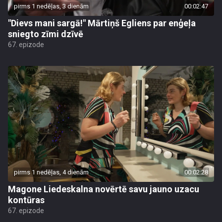
pirms 1 nedēļas, 3 dienām
00:02:47
"Dievs mani sargā!" Mārtiņš Egliens par enģeļa
sniegto zīmi dzīvē
67. epizode
pirms 1 nedēļas, 4 dienām
00:02:28
Magone Liedeskalna novērtē savu jauno uzacu
kontūras
67. epizode