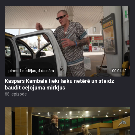
pirms 1 nedēļas, 4 dienām
00:04:42
Kaspars Kambala lieki laiku netērē un steidz
baudīt ceļojuma mirkļus
68. epizode