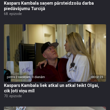
Kaspars Kambala saņem pārsteidzošu darba
piedāvājumu Turcijā
68. epizode
pirms 2 nedēļām, 3 dienām
00:02:23
Kaspars Kambala liek atkal un atkal teikt Olgai,
cik ļoti viņu mīl
70. epizode