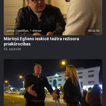
pirms 1 nedēļas, 1 dienas
00:02:50
Mārtiņš Egliens ieskicē teātra režisora
priekšrocības
66. epizode