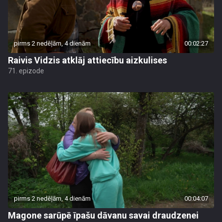
pirms 2 nedēļām, 4 dienām
00:02:27
Raivis Vidzis atklāj attiecību aizkulises
71. epizode
pirms 2 nedēļām, 4 dienām
00:04:07
Magone sarūpē īpašu dāvanu savai draudzenei