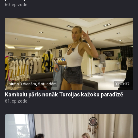
60. epizode
pirms 3 dienām, 5 stundām
00:03:37
Kambalu pāris nonāk Turcijas kažoku paradīzē
61. epizode