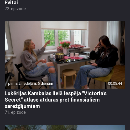
Evitai
72. epizode
pirms 2 nedēļām, 5 dienām
00:05:44
Lukērijas Kambalas lielā iespēja "Victoria's
Secret" atlasē atduras pret finansiāliem
sarežģījumiem
71. epizode