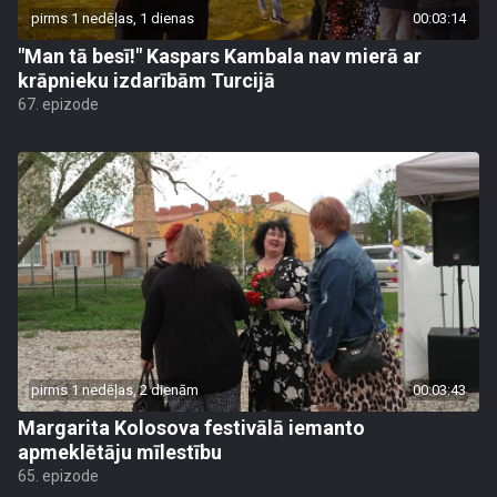
pirms 1 nedēļas, 1 dienas
00:03:14
"Man tā besī!" Kaspars Kambala nav mierā ar
krāpnieku izdarībām Turcijā
67. epizode
pirms 1 nedēļas, 2 dienām
00:03:43
Margarita Kolosova festivālā iemanto
apmeklētāju mīlestību
65. epizode