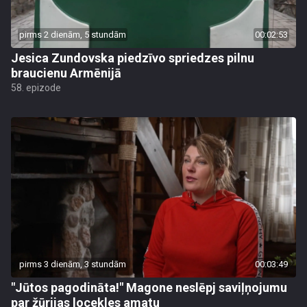
pirms 2 dienām, 5 stundām
00:02:53
Jesica Zundovska piedzīvo spriedzes pilnu
braucienu Armēnijā
58. epizode
pirms 3 dienām, 3 stundām
00:03:49
"Jūtos pagodināta!" Magone neslēpj saviļņojumu
par žūrijas locekles amatu