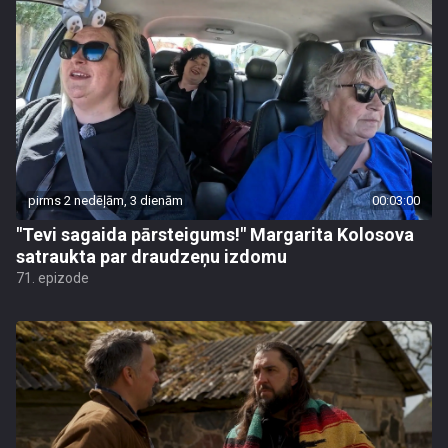
pirms 2 nedēļām, 3 dienām
00:03:00
"Tevi sagaida pārsteigums!" Margarita Kolosova
satraukta par draudzeņu izdomu
71. epizode