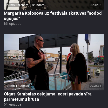
pirms 6 dienām, 5 stundām
00:03:16
Margarita Kolosova uz festivāla skatuves "nodod
uguņus"
65. epizode
pirms 1 nedēļas
00:02:38
Olgas Kambalas ceļojuma ieceri pavada vīra
pārmetumu krusa
64. epizode