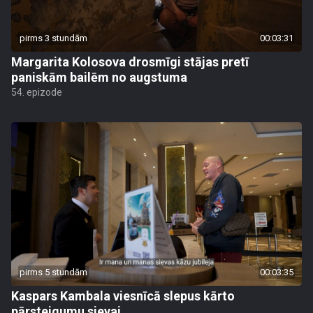
pirms 3 stundām
00:03:31
Margarita Kolosova drosmīgi stājas pretī
paniskām bailēm no augstuma
54. epizode
pirms 5 stundām
00:03:35
Kaspars Kambala viesnīcā slepus kārto
pārsteigumu sievai