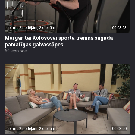
pirms 2 nedēļām, 2 dienām
00:03:53
Margaritai Kolosovai sporta treniņš sagādā
pamatīgas galvassāpes
69. epizode
pirms 2 nedēļām, 2 dienām
00:03:50