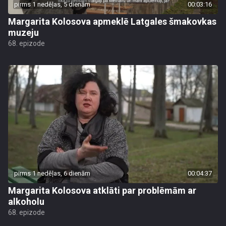
pirms 1 nedēļas, 5 dienām
00:03:16
Margarita Kolosova apmeklē Latgales šmakovkas
muzeju
68. epizode
pirms 1 nedēļas, 6 dienām
00:04:37
Margarita Kolosova atklāti par problēmām ar
alkoholu
68. epizode