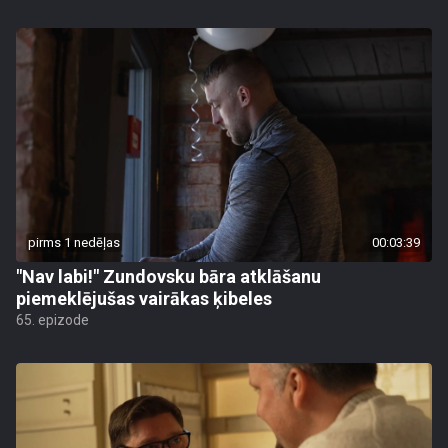
pirms 1 nedēļas
00:03:39
"Nav labi!" Zundovsku bāra atklāšanu
piemeklējušas vairākas ķibeles
65. epizode