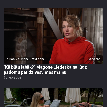
pirms 5 dienām, 5 stundām
00:05:54
"Kā būtu labāk?" Magone Liedeskalna lūdz
padomu par dzīvesvietas maiņu
63. epizode