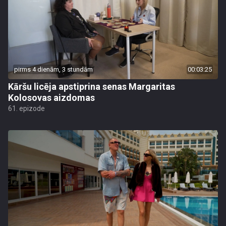
pirms 4 dienām, 3 stundām
00:03:25
Kāršu licēja apstiprina senas Margaritas
Kolosovas aizdomas
61. epizode