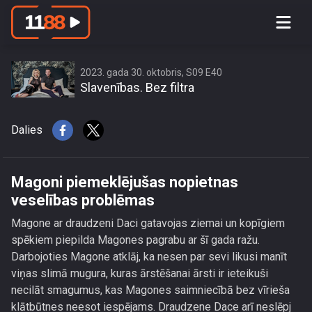
Magoni piemeklējušas nopietnas
veselības problēmas
2023. gada 30. oktobris, S09 E40
Slavenības. Bez filtra
Dalies
Magoni piemeklējušas nopietnas
veselības problēmas
Magone ar draudzeni Daci gatavojas ziemai un kopīgiem
spēkiem piepilda Magones pagrabu ar šī gada ražu.
Darbojoties Magone atklāj, ka nesen par sevi likusi manīt
viņas slimā mugura, kuras ārstēšanai ārsti ir ieteikuši
necilāt smagumus, kas Magones saimniecībā bez vīrieša
klātbūtnes neesot iespējams. Draudzene Dace arī neslēpj