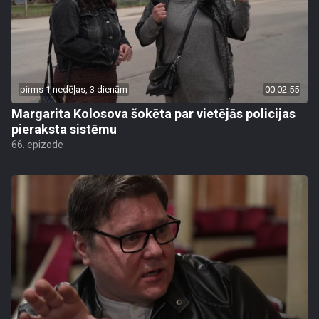
pirms 1 nedēļas, 3 dienām
00:02:55
Margarita Kolosova šokēta par vietējās policijas
pieraksta sistēmu
66. epizode