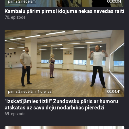
pirms 2 nedēļām
00:03:04
Kambalu pārim pirms lidojuma nekas nevedas raiti
70. epizode
pirms 2 nedēļām, 1 dienas
00:04:41
"Izskatījāmies tizli!" Zundovsku pāris ar humoru
atskatās uz savu deju nodarbības pieredzi
69. epizode