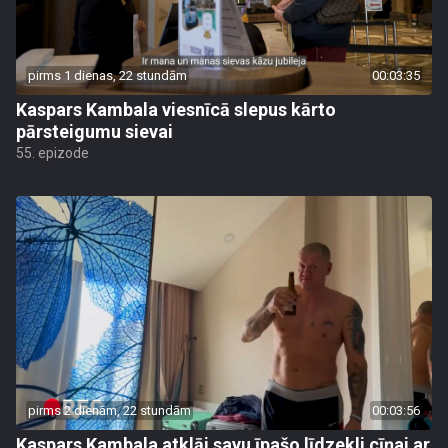
pirms 1 dienas, 22 stundām
00:03:35
Kaspars Kambala viesnīcā slepus kārto
pārsteigumu sievai
55. epizode
pirms 2 dienām, 22 stundām
00:03:56
Kaspars Kambala atklāj savu īpašo līdzekli cīņai ar