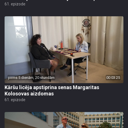
61. epizode
pirms 5 dienām, 20 stundām
00:03:25
Kāršu licēja apstiprina senas Margaritas
Kolosovas aizdomas
61. epizode