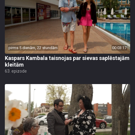
pirms 5 dienām, 22 stundām
00:03:17
Kaspars Kambala taisnojas par sievas saplēstajām
kleitām
63. epizode