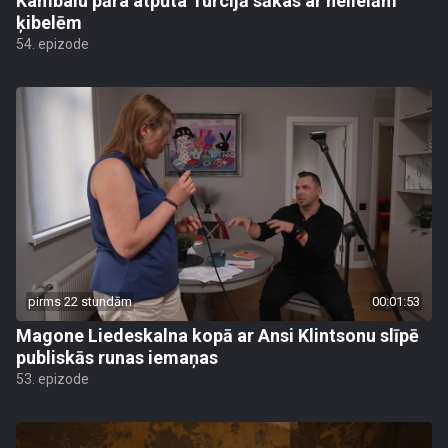
Kambalu pāra atpūta Turcijā sākas ar nelielām
ķibelēm
54. epizode
pirms 22 stundām
00:01:53
Magone Liedeskalna kopā ar Ansi Klintsonu slīpē
publiskās runas iemaņas
53. epizode