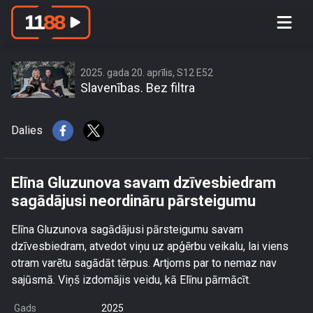
Elīna Gluzunova savam
dzīvesbiedram sagādājusi neordināru
pārsteigumu
2025. gada 20. aprīlis, S12 E52
Slavenības. Bez filtra
Dalies
Elīna Gluzunova savam dzīvesbiedram
sagādājusi neordināru pārsteigumu
Elīna Gluzunova sagādājusi pārsteigumu savam
dzīvesbiedram, atvedot viņu uz apģērbu veikalu, lai viens
otram varētu sagādāt tērpus. Artjoms par to nemaz nav
sajūsmā. Viņš izdomājis veidu, kā Elīnu pārmācīt.
Gads
2025