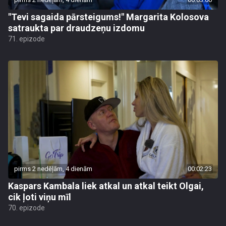
"Tevi sagaida pārsteigums!" Margarita Kolosova
satraukta par draudzeņu izdomu
71. epizode
pirms 2 nedēļām, 4 dienām
00:02:23
Kaspars Kambala liek atkal un atkal teikt Olgai,
cik ļoti viņu mīl
70. epizode