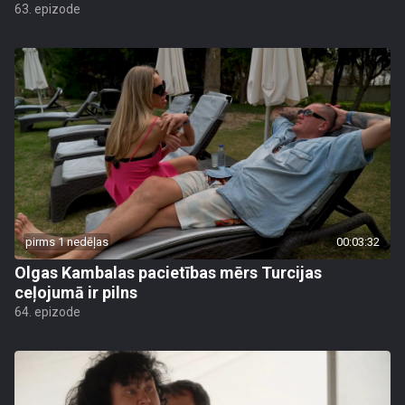
63. epizode
pirms 1 nedēļas
00:03:32
Olgas Kambalas pacietības mērs Turcijas
ceļojumā ir pilns
64. epizode