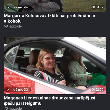
pirms 2 nedēļām
00:04:37
Margarita Kolosova atklāti par problēmām ar
alkoholu
68. epizode
pirms 2 nedēļām
00:02:55
Magones Liedeskalnas draudzene sarūpējusi
īpašu pārsteigumu
70. epizode