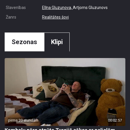
Slavenības
Elīna Gluzunova,
Artjoms Gluzunovs
Žanrs
Realitātes šovi
Sezonas
Klipi
pirms 20 stundām
00:02:57