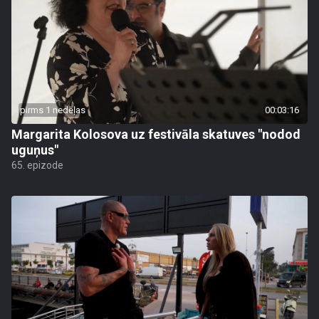
pirms 1 nedēļas
00:03:16
Margarita Kolosova uz festivāla skatuves "nodod
uguņus"
65. epizode