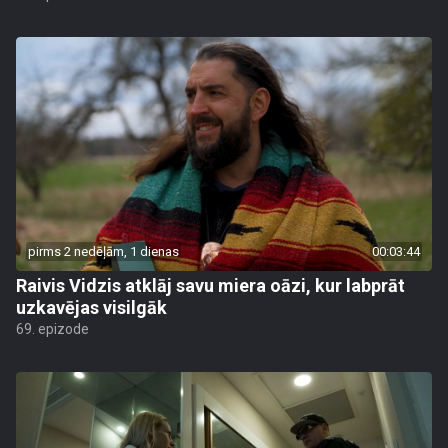
pirms 2 nedēļām, 1 dienas
00:03:44
Raivis Vidzis atklāj savu miera oāzi, kur labprāt
uzkavējas visilgāk
69. epizode