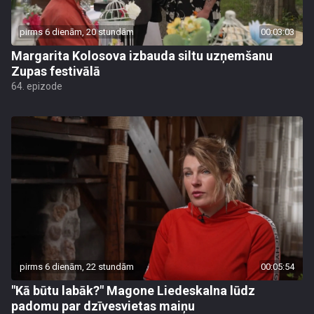
pirms 6 dienām, 20 stundām
00:03:03
Margarita Kolosova izbauda siltu uzņemšanu
Zupas festivālā
64. epizode
pirms 6 dienām, 22 stundām
00:05:54
"Kā būtu labāk?" Magone Liedeskalna lūdz
padomu par dzīvesvietas maiņu