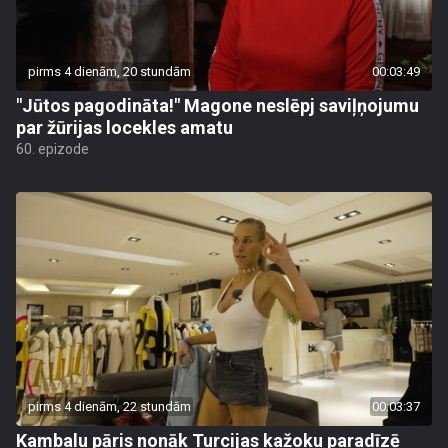
pirms 4 dienām, 20 stundām
00:03:49
"Jūtos pagodināta!" Magone neslēpj saviļņojumu
par žūrijas locekles amatu
60. epizode
pirms 4 dienām, 22 stundām
00:03:37
Kambalu pāris nonāk Turcijas kažoku paradīzē