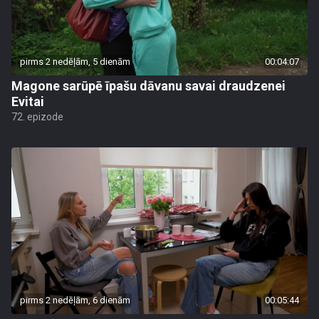
pirms 2 nedēļām, 5 dienām
00:04:07
Magone sarūpē īpašu dāvanu savai draudzenei
Evitai
72. epizode
pirms 2 nedēļām, 6 dienām
00:05:44