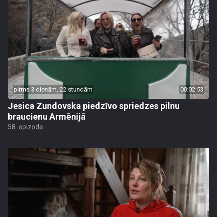
pirms 3 dienām, 22 stundām
00:02:53
Jesica Zundovska piedzīvo spriedzes pilnu
braucienu Armēnijā
58. epizode