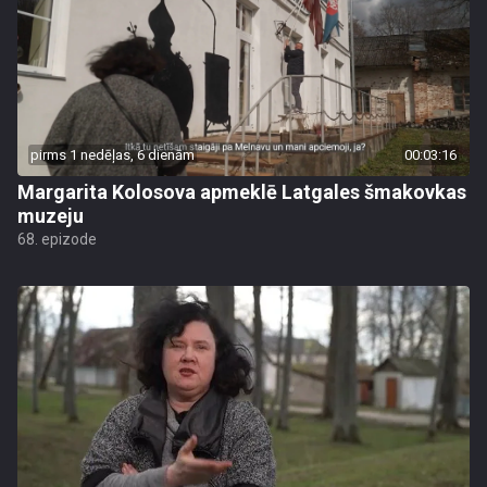
pirms 1 nedēļas, 6 dienām
00:03:16
Margarita Kolosova apmeklē Latgales šmakovkas
muzeju
68. epizode