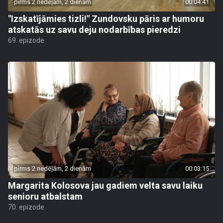
pirms 2 nedēļām, 2 dienām
00:04:41
"Izskatījāmies tizli!" Zundovsku pāris ar humoru
atskatās uz savu deju nodarbības pieredzi
69. epizode
pirms 2 nedēļām, 2 dienām
00:03:15
Margarita Kolosova jau gadiem velta savu laiku
senioru atbalstam
70. epizode