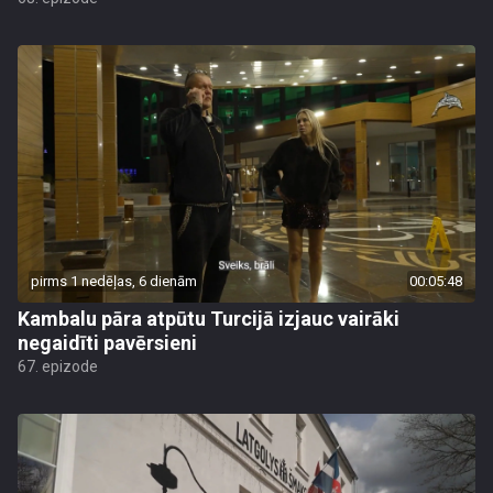
pirms 1 nedēļas, 6 dienām
00:05:48
Kambalu pāra atpūtu Turcijā izjauc vairāki
negaidīti pavērsieni
67. epizode