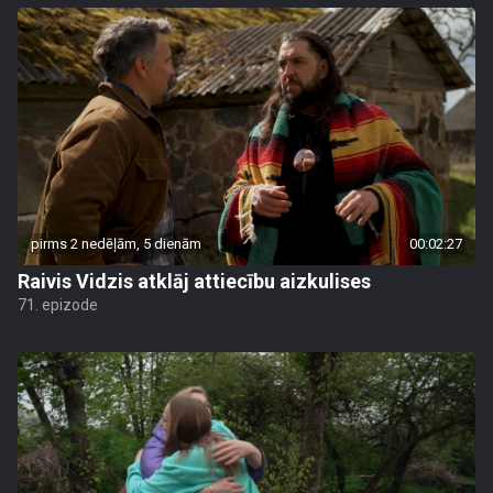
pirms 2 nedēļām, 5 dienām
00:02:27
Raivis Vidzis atklāj attiecību aizkulises
71. epizode