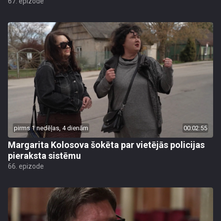
67. epizode
pirms 1 nedēļas, 4 dienām
00:02:55
Margarita Kolosova šokēta par vietējās policijas
pieraksta sistēmu
66. epizode