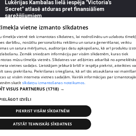
Lukērijas Kambalas lielā iespēja "Victoria's
Secret" atlasē atduras pret finansiāliem
sarežģījumiem
71. epizode
 tīmekļa vietne izmanto sīkdatnes
 tīmekļa vietnē tiek izmantotas sīkdatnes, lai nodrošinātu un uzlabotu tīmek
nes darbību., nosūtītu personalizētu reklāmu un satura ģenerēšanai, veiktu
āmas un satura mērījumus, auditorijas datu apkopošanu, kā arī produktu izst
zlabošanu. Zemāk sniedzam informāciju par visām sīkdatnēm, kuras tiek
ntotas mūsu tīmekļa vietnēs. Sīkdatnes var atšķirties atkarībā no apmeklētā
rneta vietnes sadaļas. Lietotājam jebkurā brīdī ir iespēja piekrist, atteikties va
īt savu piekrišanu. Piekrišanas sniegšana, kā arī tās atsaukšana vai mainīša
ecas uz visām interneta vietnes sadaļām. Vairāk informācijas par izmantotaj
atnēm skatīt
sīkdatņu izmantošanas noteikumos.
ĪT VISUS PARTNERUS
(1718) →
PIELĀGOT IZVĒLI
pirms 2 nedēļām, 6 dienām
00:03:18
Margarita Kolosova atklāti par dronu radīto
PIEKRIST VISĀM SĪKDATNĒM
nedrošības sajūtu Latgalē
72. epizode
ATSTĀT TEHNISKĀS SĪKDATNES