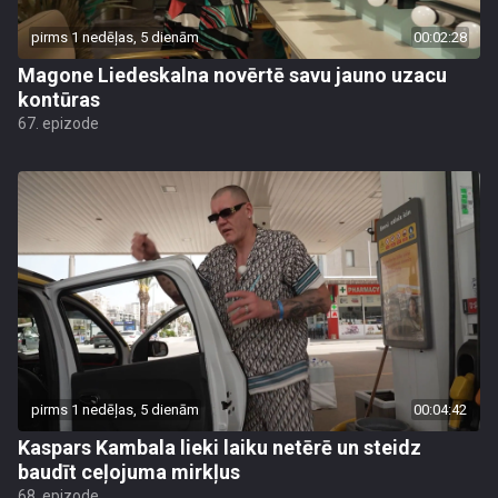
pirms 1 nedēļas, 5 dienām
00:02:28
Magone Liedeskalna novērtē savu jauno uzacu
kontūras
67. epizode
pirms 1 nedēļas, 5 dienām
00:04:42
Kaspars Kambala lieki laiku netērē un steidz
baudīt ceļojuma mirkļus
68. epizode