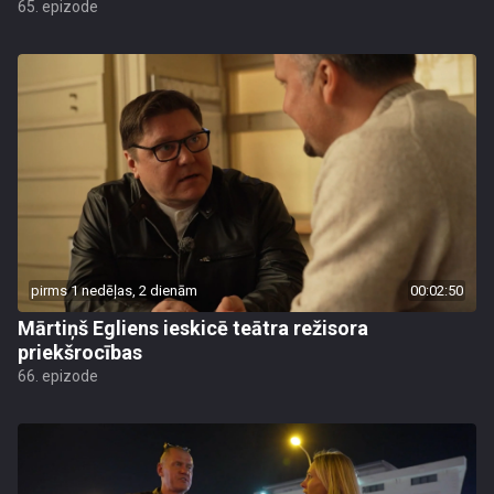
65. epizode
pirms 1 nedēļas, 2 dienām
00:02:50
Mārtiņš Egliens ieskicē teātra režisora
priekšrocības
66. epizode