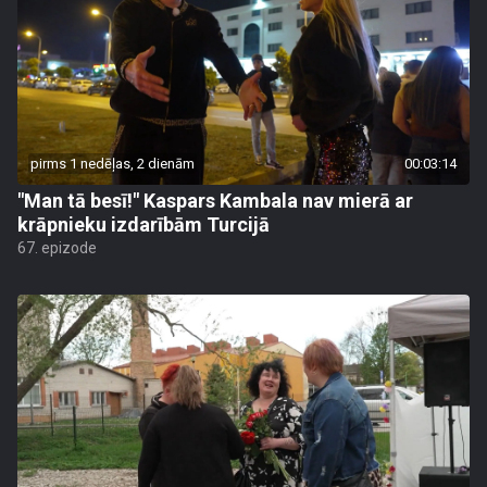
pirms 1 nedēļas, 2 dienām
00:03:14
"Man tā besī!" Kaspars Kambala nav mierā ar
krāpnieku izdarībām Turcijā
67. epizode