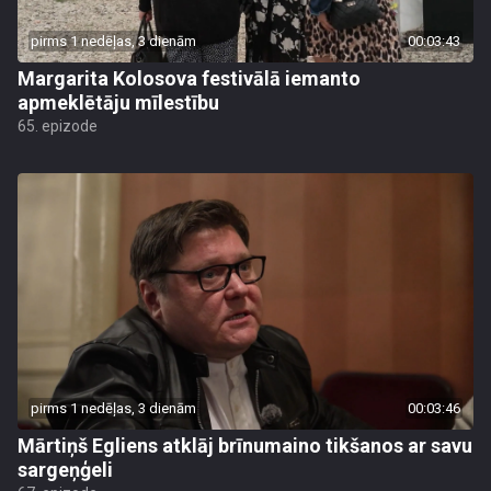
pirms 1 nedēļas, 3 dienām
00:03:43
Margarita Kolosova festivālā iemanto
apmeklētāju mīlestību
65. epizode
pirms 1 nedēļas, 3 dienām
00:03:46
Mārtiņš Egliens atklāj brīnumaino tikšanos ar savu
sargeņģeli