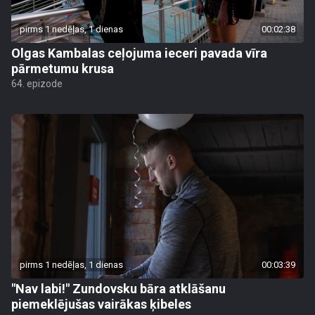
pirms 1 nedēļas, 1 dienas
00:02:38
Olgas Kambalas ceļojuma ieceri pavada vīra
pārmetumu krusa
64. epizode
pirms 1 nedēļas, 1 dienas
00:03:39
"Nav labi!" Zundovsku bāra atklāšanu
piemeklējušas vairākas ķibeles