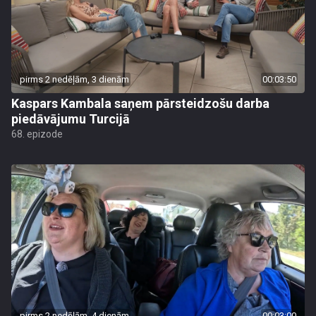
pirms 2 nedēļām, 3 dienām
00:03:50
Kaspars Kambala saņem pārsteidzošu darba
piedāvājumu Turcijā
68. epizode
pirms 2 nedēļām, 4 dienām
00:03:00