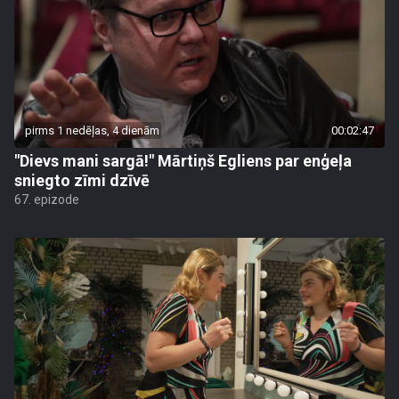
pirms 1 nedēļas, 4 dienām
00:02:47
"Dievs mani sargā!" Mārtiņš Egliens par enģeļa
sniegto zīmi dzīvē
67. epizode