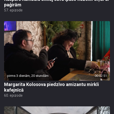
paģirām
57. epizode
pirms 3 dienām, 20 stundām
00:02:51
Margarita Kolosova piedzīvo amizantu mirkli
kafejnīcā
60. epizode