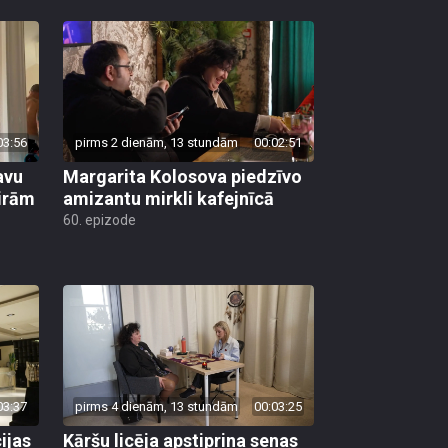
03:56
pirms 2 dienām, 13 stundām
00:02:51
avu
Margarita Kolosova piedzīvo
ģirām
amizantu mirkli kafejnīcā
60. epizode
03:37
pirms 4 dienām, 13 stundām
00:03:25
ijas
Kāršu licēja apstiprina senas