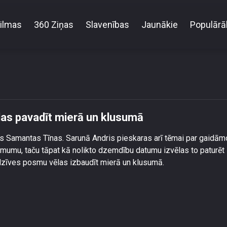
ilmas
360 Ziņas
Slavenības
Jaunākie
Populārā
nta Tīna gaidību laiku izvēlas pavadīt mierā un kl
las pavadīt mierā un klusumā
as Samantas Tīnas. Sarunā Andris pieskaras arī tēmai par gaidām
zimumu, taču tāpat kā nolikto dzemdību datumu izvēlas to paturēt
 dzīves posmu vēlas izbaudīt mierā un klusumā.