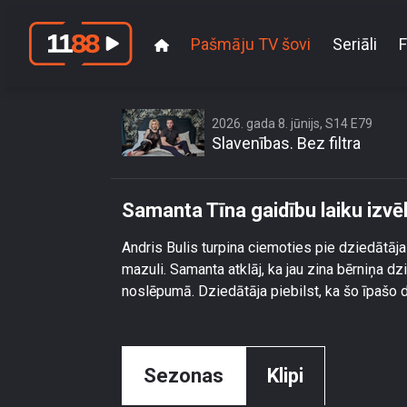
Pašmāju TV šovi
Seriāli
F
Sama
2026. gada 8. jūnijs, S14 E79
Slavenības. Bez filtra
Samanta Tīna gaidību laiku izvē
Andris Bulis turpina ciemoties pie dziedātāj
mazuli. Samanta atklāj, ka jau zina bērniņa d
noslēpumā. Dziedātāja piebilst, ka šo īpašo
Sezonas
Klipi