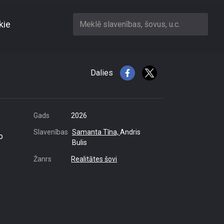
kie
Meklē slavenības, šovus, u.c.
usumā
Dalies
Gads
2026
Slavenības
Samanta Tīna,
Andris
o
Bulis
Žanrs
Realitātes šovi