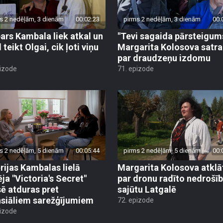
s 2 nedēļām, 3 dienām
00:02:23
pirms 2 nedēļām, 3 dienām
00:
ars Kambala liek atkal un
"Tevi sagaida pārsteigum
 teikt Olgai, cik ļoti viņu
Margarita Kolosova satr
par draudzeņu izdomu
pizode
71. epizode
s 2 nedēļām, 5 dienām
00:05:44
pirms 2 nedēļām, 5 dienām
00:
rijas Kambalas lielā
Margarita Kolosova atklā
ēja "Victoria's Secret"
par dronu radīto nedrošī
sē atduras pret
sajūtu Latgalē
nsiāliem sarežģījumiem
72. epizode
pizode