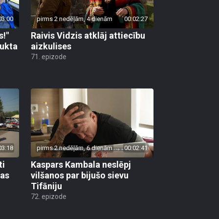
03:00
pirms 2 nedēļām, 4 dienām
00:02:27
s!"
Raivis Vidzis atklāj attiecību
aukta
aizkulises
71. epizode
03:18
pirms 2 nedēļām, 6 dienām
00:02:41
ti
Kaspars Kambala neslēpj
bas
vilšanos par bijušo sievu
Tifāniju
72. epizode