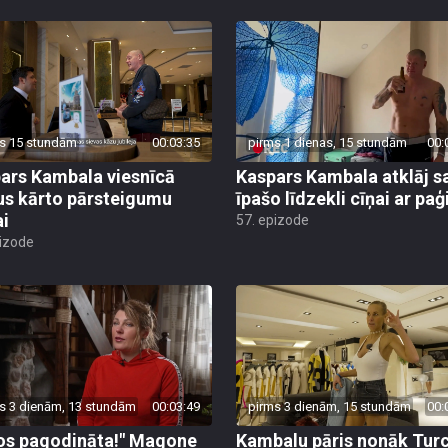
s 15 stundām
00:03:35
pirms 1 dienas, 15 stundām
00:
ars Kambala viesnīcā
Kaspars Kambala atklāj s
us kārto pārsteigumu
īpašo līdzekli cīņai ar pa
ai
57. epizode
pizode
s 3 dienām, 13 stundām
00:03:49
pirms 3 dienām, 15 stundām
00:
os pagodināta!" Magone
Kambalu pāris nonāk Turc