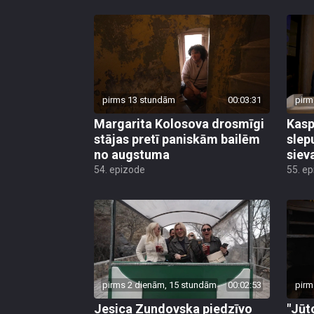
pirms 13 stundām
00:03:31
pirm
Margarita Kolosova drosmīgi
Kasp
stājas pretī paniskām bailēm
slep
no augstuma
siev
54. epizode
55. e
pirms 2 dienām, 15 stundām
00:02:53
pirm
Jesica Zundovska piedzīvo
"Jūt