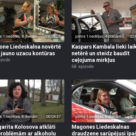
s 1 nedēļas, 4 dienām
00:02:28
pirms 1 nedēļas, 4 dienām
00:
ne Liedeskalna novērtē
Kaspars Kambala lieki lai
 jauno uzacu kontūras
netērē un steidz baudīt
ceļojuma mirkļus
pizode
68. epizode
s 1 nedēļas, 6 dienām
00:04:37
pirms 1 nedēļas, 6 dienām
00:
arita Kolosova atklāti
Magones Liedeskalnas
problēmām ar alkoholu
draudzene sarūpējusi īpa