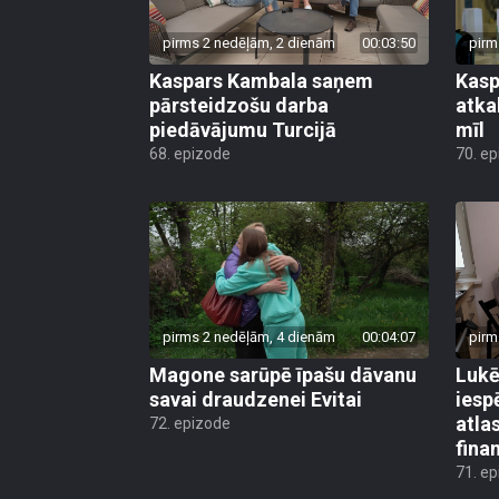
pirms 2 nedēļām, 2 dienām
00:03:50
pirm
Kaspars Kambala saņem
Kasp
pārsteidzošu darba
atkal
piedāvājumu Turcijā
mīl
68. epizode
70. e
pirms 2 nedēļām, 4 dienām
00:04:07
pirm
Magone sarūpē īpašu dāvanu
Lukē
savai draudzenei Evitai
iesp
atla
72. epizode
fina
71. e