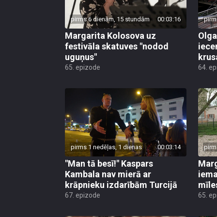
pirms 6 dienām, 15 stundām
00:03:16
pirm
Margarita Kolosova uz
Olga
festivāla skatuves "nodod
iece
uguņus"
krus
65. epizode
64. e
pirms 1 nedēļas, 1 dienas
00:03:14
pirm
"Man tā besī!" Kaspars
Marg
Kambala nav mierā ar
iema
krāpnieku izdarībām Turcijā
mīle
67. epizode
65. e