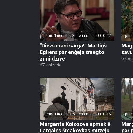
pirms 1 nedēļas, 3 dienām
00:02:47
pirm
"Dievs mani sargā!" Mārtiņš
Mago
Egliens par enģeļa sniegto
savu
zīmi dzīvē
67. e
67. epizode
pirms 1 nedēļas, 5 dienām
00:03:16
pirm
Margarita Kolosova apmeklē
Marg
Latgales šmakovkas muzeju
par 