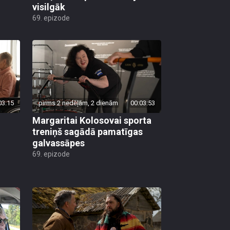
visilgāk
69. epizode
03:15
pirms 2 nedēļām, 2 dienām
00:03:53
Margaritai Kolosovai sporta
treniņš sagādā pamatīgas
galvassāpes
69. epizode