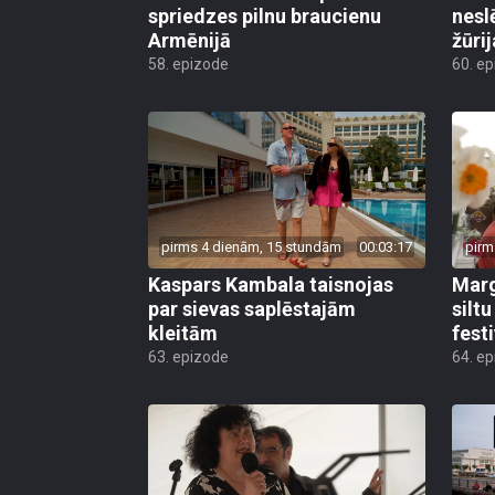
spriedzes pilnu braucienu
nesl
Armēnijā
žūri
58. epizode
60. e
pirms 4 dienām, 15 stundām
00:03:17
pirm
Kaspars Kambala taisnojas
Marg
par sievas saplēstajām
silt
kleitām
fest
63. epizode
64. e