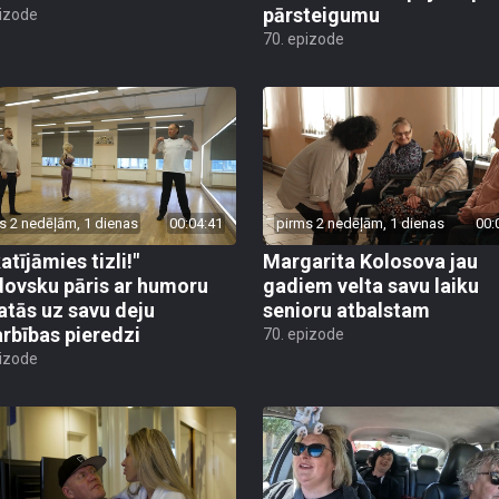
pārsteigumu
pizode
70. epizode
s 2 nedēļām, 1 dienas
00:04:41
pirms 2 nedēļām, 1 dienas
00:
atījāmies tizli!"
Margarita Kolosova jau
ovsku pāris ar humoru
gadiem velta savu laiku
atās uz savu deju
senioru atbalstam
rbības pieredzi
70. epizode
pizode