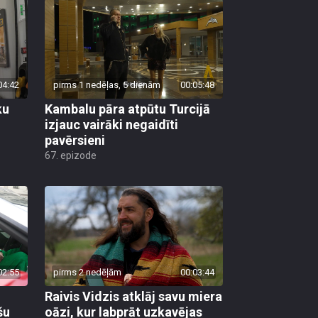
04:42
pirms 1 nedēļas, 5 dienām
00:05:48
ku
Kambalu pāra atpūtu Turcijā
izjauc vairāki negaidīti
pavērsieni
67. epizode
02:55
pirms 2 nedēļām
00:03:44
Raivis Vidzis atklāj savu miera
šu
oāzi, kur labprāt uzkavējas