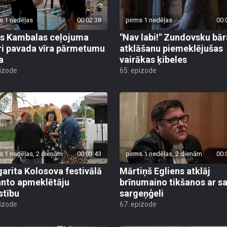
s 1 nedēļas
00:02:38
pirms 1 nedēļas
00:
s Kambalas ceļojuma
"Nav labi!" Zundovsku bār
ri pavada vīra pārmetumu
atklāšanu piemeklējušas
a
vairākas ķibeles
pizode
65. epizode
s 1 nedēļas, 2 dienām
00:03:43
pirms 1 nedēļas, 2 dienām
00:
arita Kolosova festivālā
Mārtiņš Egliens atklāj
nto apmeklētāju
brīnumaino tikšanos ar s
stību
sargeņģeli
pizode
67. epizode