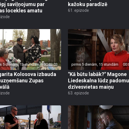
ēpj saviļņojumu par
kažoku paradīzē
jas locekles amatu
61. epizode
pizode
s 5 dienām, 13 stundām
00:03:03
pirms 5 dienām, 15 stundām
00:
arita Kolosova izbauda
"Kā būtu labāk?" Magone
u uzņemšanu Zupas
Liedeskalna lūdz padomu
ivālā
dzīvesvietas maiņu
pizode
63. epizode