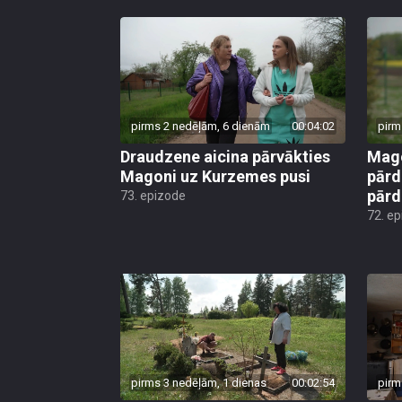
pirms 2 nedēļām, 6 dienām
00:04:02
pirm
Draudzene aicina pārvākties
Mago
Magoni uz Kurzemes pusi
pārd
pār
73. epizode
72. e
pirms 3 nedēļām, 1 dienas
00:02:54
pirm