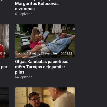
Margaritas Kolosovas
aizdomas
61. epizode
05:54
pirms 6 dienām, 13 stundām
00:03:32
Olgas Kambalas pacietības
 par
mērs Turcijas ceļojumā ir
pilns
64. epizode