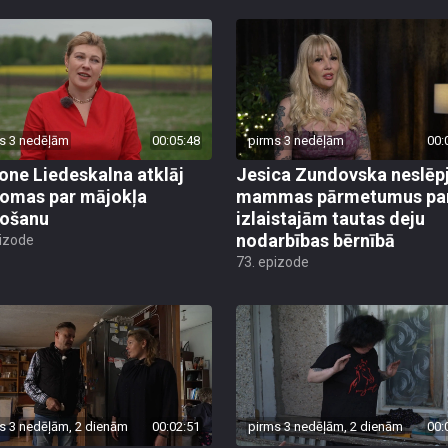
s 3 nedēļām
00:05:48
pirms 3 nedēļām
00:
ne Liedeskalna atklāj
Jesica Zundovska neslēp
omas par mājokļa
mammas pārmetumus pa
došanu
izlaistajām tautas deju
nodarbības bērnībā
pizode
73. epizode
s 3 nedēļām, 2 dienām
00:02:51
pirms 3 nedēļām, 2 dienām
00: