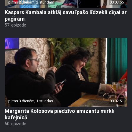
pirms 2 dienām, 2 stundām
00:03:56
Kaspars Kambala atklāj savu īpašo līdzekli cīņai ar
paģirām
57. epizode
pirms 3 dienām, 1 stundas
00:02:51
Margarita Kolosova piedzīvo amizantu mirkli
kafejnīcā
60. epizode