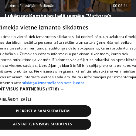
pirms 2 nedēļām, 6 dienām
00:05:44
Lukērijas Kambalas lielā iespēja "Victoria's
Secret" atlasē atduras pret finansiāliem
 tīmekļa vietne izmanto sīkdatnes
sarežģījumiem
71. epizode
 tīmekļa vietnē tiek izmantotas sīkdatnes, lai nodrošinātu un uzlabotu tīmek
nes darbību., nosūtītu personalizētu reklāmu un satura ģenerēšanai, veiktu
āmas un satura mērījumus, auditorijas datu apkopošanu, kā arī produktu izst
zlabošanu. Zemāk sniedzam informāciju par visām sīkdatnēm, kuras tiek
ntotas mūsu tīmekļa vietnēs. Sīkdatnes var atšķirties atkarībā no apmeklētā
rneta vietnes sadaļas. Lietotājam jebkurā brīdī ir iespēja piekrist, atteikties va
īt savu piekrišanu. Piekrišanas sniegšana, kā arī tās atsaukšana vai mainīša
ecas uz visām interneta vietnes sadaļām. Vairāk informācijas par izmantotaj
atnēm skatīt
sīkdatņu izmantošanas noteikumos.
ĪT VISUS PARTNERUS
(1718) →
PIELĀGOT IZVĒLI
PIEKRIST VISĀM SĪKDATNĒM
pirms 2 nedēļām, 6 dienām
00:03:18
Margarita Kolosova atklāti par dronu radīto
ATSTĀT TEHNISKĀS SĪKDATNES
nedrošības sajūtu Latgalē