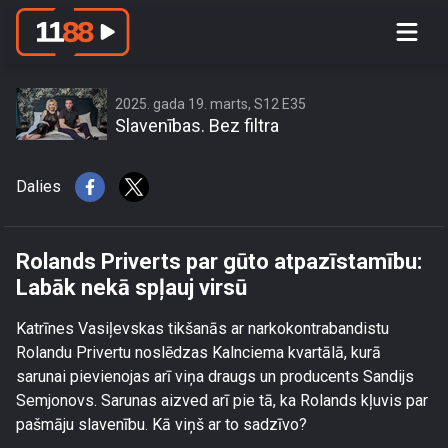
Rolands Priverts par gūto
atpazīstamību: Labāk nekā spļauj
virsū
2025. gada 19. marts, S12 E35
Slavenības. Bez filtra
Dalies
Rolands Priverts par gūto atpazīstamību:
Labāk nekā spļauj virsū
Katrīnes Vasiļevskas tikšanās ar narkokontrabandistu
Rolandu Privertu noslēdzas Kalnciema kvartālā, kurā
sarunai pievienojas arī viņa draugs un producents Sandijs
Semjonovs. Sarunas aizved arī pie tā, ka Rolands kļuvis par
pašmāju slavenību. Kā viņš ar to sadzīvo?