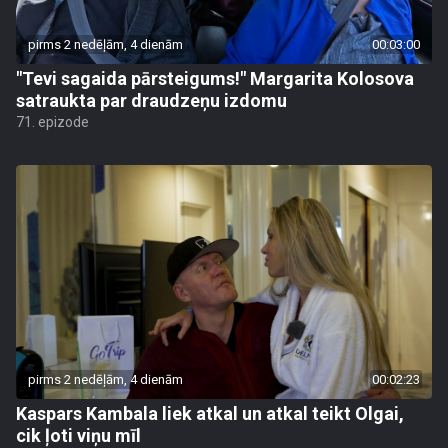
pirms 2 nedēļām, 4 dienām
00:03:00
"Tevi sagaida pārsteigums!" Margarita Kolosova
satraukta par draudzeņu izdomu
71. epizode
pirms 2 nedēļām, 4 dienām
00:02:23
Kaspars Kambala liek atkal un atkal teikt Olgai,
cik ļoti viņu mīl