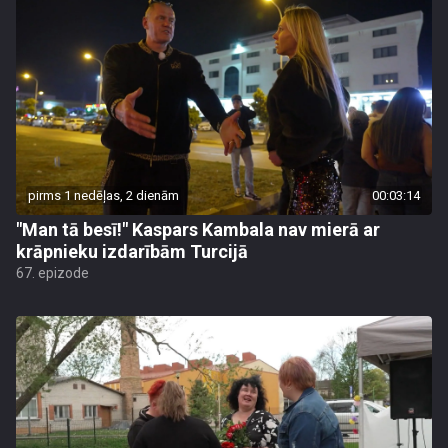
pirms 1 nedēļas, 2 dienām
00:03:14
"Man tā besī!" Kaspars Kambala nav mierā ar
krāpnieku izdarībām Turcijā
67. epizode