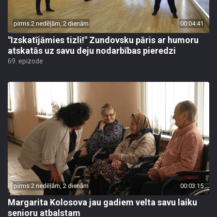
pirms 2 nedēļām, 2 dienām
00:04:41
"Izskatījāmies tizli!" Zundovsku pāris ar humoru
atskatās uz savu deju nodarbības pieredzi
69. epizode
pirms 2 nedēļām, 2 dienām
00:03:15
Margarita Kolosova jau gadiem velta savu laiku
senioru atbalstam