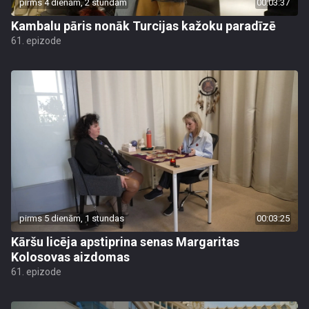
pirms 4 dienām, 2 stundām
00:03:37
Kambalu pāris nonāk Turcijas kažoku paradīzē
61. epizode
pirms 5 dienām, 1 stundas
00:03:25
Kāršu licēja apstiprina senas Margaritas
Kolosovas aizdomas
61. epizode