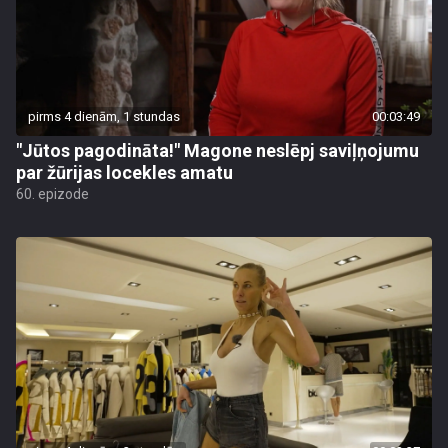
pirms 4 dienām, 1 stundas
00:03:49
"Jūtos pagodināta!" Magone neslēpj saviļņojumu
par žūrijas locekles amatu
60. epizode