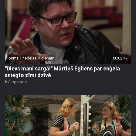
pirms 1 nedēļas, 4 dienām
00:02:47
"Dievs mani sargā!" Mārtiņš Egliens par enģeļa
sniegto zīmi dzīvē
67. epizode