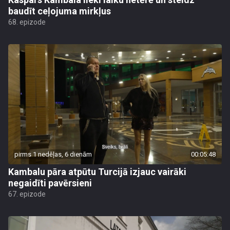
baudīt ceļojuma mirkļus
68. epizode
pirms 1 nedēļas, 6 dienām
00:05:48
Kambalu pāra atpūtu Turcijā izjauc vairāki
negaidīti pavērsieni
67. epizode