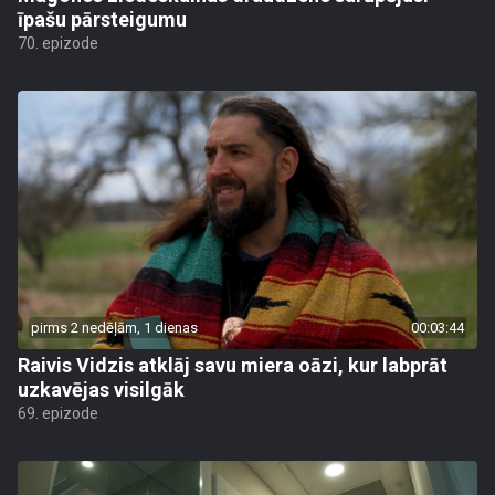
īpašu pārsteigumu
70. epizode
pirms 2 nedēļām, 1 dienas
00:03:44
Raivis Vidzis atklāj savu miera oāzi, kur labprāt
uzkavējas visilgāk
69. epizode