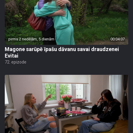
pirms 2 nedēļām, 5 dienām
00:04:07
Magone sarūpē īpašu dāvanu savai draudzenei
Evitai
72. epizode