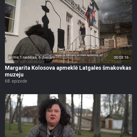
pirms 1 nedēļas, 6 dienām
00:03:16
Margarita Kolosova apmeklē Latgales šmakovkas
muzeju
68. epizode