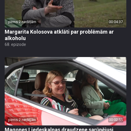
pirms 2 nedēļām
00:04:37
Margarita Kolosova atklāti par problēmām ar
alkoholu
68. epizode
pirms 2 nedēļām
00:02:55
Magones Liedeskalnas draudzene sarūpējusi