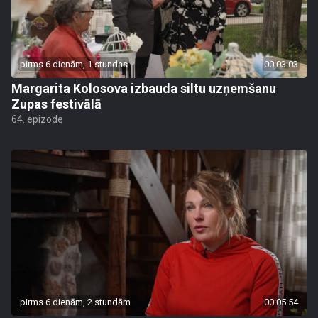
pirms 6 dienām, 1 stundas
00:03:03
Margarita Kolosova izbauda siltu uzņemšanu
Zupas festivālā
64. epizode
pirms 6 dienām, 2 stundām
00:05:54