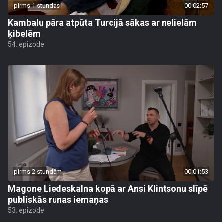
pirms 1 stundas
00:02:57
Kambalu pāra atpūta Turcijā sākas ar nelielām
ķibelēm
54. epizode
pirms 2 stundām
00:01:53
Magone Liedeskalna kopā ar Ansi Klintsonu slīpē
publiskās runas iemaņas
53. epizode