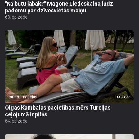
"Kā būtu labāk?" Magone Liedeskalna lūdz
padomu par dzīvesvietas maiņu
63. epizode
pirms 1 nedēļas
00:03:32
Olgas Kambalas pacietības mērs Turcijas
ceļojumā ir pilns
64. epizode