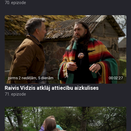
70. epizode
pirms 2 nedēļām, 5 dienām
00:02:27
Raivis Vidzis atklāj attiecību aizkulises
71. epizode