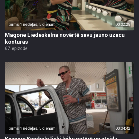
pirms 1 nedēļas, 5 dienām
00:02:28
Magone Liedeskalna novērtē savu jauno uzacu
kontūras
67. epizode
pirms 1 nedēļas, 5 dienām
00:04:42
Kaspars Kambala lieki laiku netērē un steidz