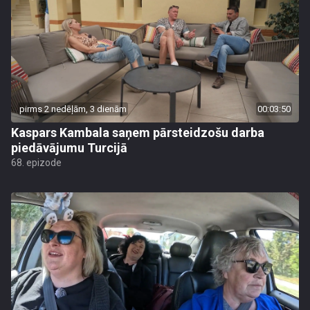
pirms 2 nedēļām, 3 dienām
00:03:50
Kaspars Kambala saņem pārsteidzošu darba
piedāvājumu Turcijā
68. epizode