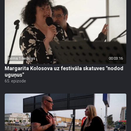
pirms 1 nedēļas
00:03:16
Margarita Kolosova uz festivāla skatuves "nodod
uguņus"
65. epizode