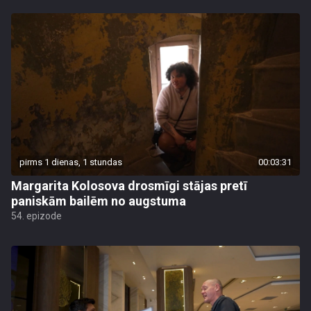
pirms 1 dienas, 1 stundas
00:03:31
Margarita Kolosova drosmīgi stājas pretī
paniskām bailēm no augstuma
54. epizode