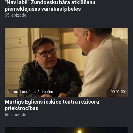
"Nav labi!" Zundovsku bāra atklāšanu
piemeklējušas vairākas ķibeles
65. epizode
pirms 1 nedēļas, 2 dienām
00:02:50
Mārtiņš Egliens ieskicē teātra režisora
priekšrocības
66. epizode