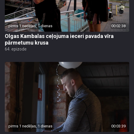
pirms 1 nedēļas, 1 dienas
00:02:38
Olgas Kambalas ceļojuma ieceri pavada vīra
pārmetumu krusa
64. epizode
pirms 1 nedēļas, 1 dienas
00:03:39