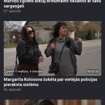
Mārtiņš Egliens atklāj brīnumaino tikšanos ar savu
sargeņģeli
67. epizode
pirms 1 nedēļas, 4 dienām
00:02:55
Margarita Kolosova šokēta par vietējās policijas
pieraksta sistēmu
66. epizode