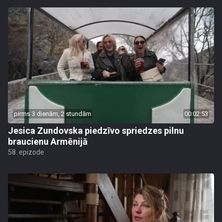
pirms 3 dienām, 2 stundām
00:02:53
Jesica Zundovska piedzīvo spriedzes pilnu
braucienu Armēnijā
58. epizode