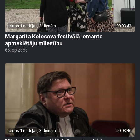
pirms 1 nedēļas, 3 dienām
00:03:43
Margarita Kolosova festivālā iemanto
apmeklētāju mīlestību
65. epizode
pirms 1 nedēļas, 3 dienām
00:03:46