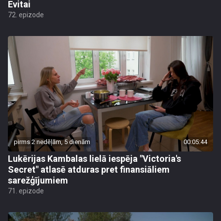
Evitai
72. epizode
pirms 2 nedēļām, 5 dienām
00:05:44
Lukērijas Kambalas lielā iespēja "Victoria's
Secret" atlasē atduras pret finansiāliem
sarežģījumiem
71. epizode