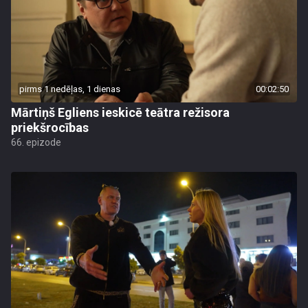
pirms 1 nedēļas, 1 dienas
00:02:50
Mārtiņš Egliens ieskicē teātra režisora
priekšrocības
66. epizode