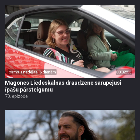
pirms 1 nedēļas, 6 dienām
00:02:55
Magones Liedeskalnas draudzene sarūpējusi
īpašu pārsteigumu
70. epizode