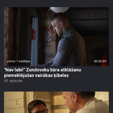
pirms 1 nedēļas
00:03:39
"Nav labi!" Zundovsku bāra atklāšanu
piemeklējušas vairākas ķibeles
65. epizode