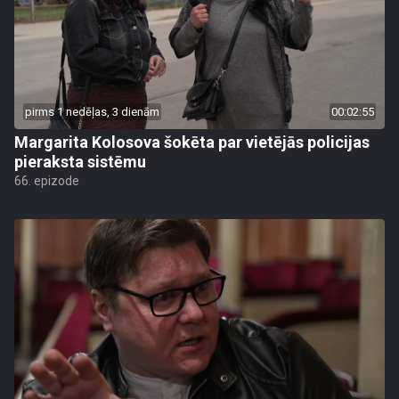
pirms 1 nedēļas, 3 dienām
00:02:55
Margarita Kolosova šokēta par vietējās policijas
pieraksta sistēmu
66. epizode