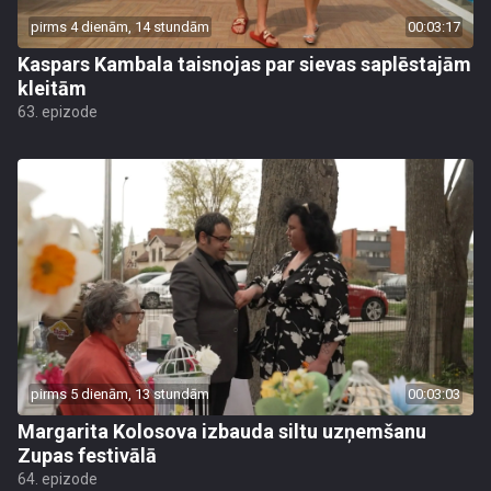
pirms 4 dienām, 14 stundām
00:03:17
Kaspars Kambala taisnojas par sievas saplēstajām
kleitām
63. epizode
pirms 5 dienām, 13 stundām
00:03:03
Margarita Kolosova izbauda siltu uzņemšanu
Zupas festivālā
64. epizode