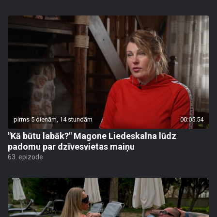
pirms 5 dienām, 14 stundām
00:05:54
"Kā būtu labāk?" Magone Liedeskalna lūdz
padomu par dzīvesvietas maiņu
63. epizode