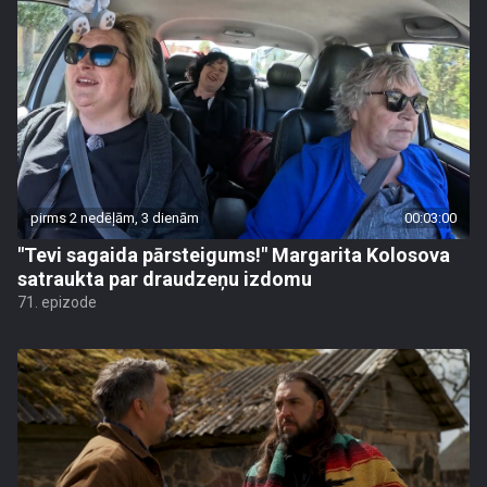
pirms 2 nedēļām, 3 dienām
00:03:00
"Tevi sagaida pārsteigums!" Margarita Kolosova
satraukta par draudzeņu izdomu
71. epizode