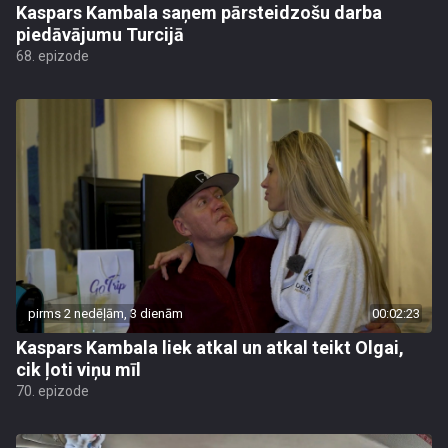
Kaspars Kambala saņem pārsteidzošu darba
piedāvājumu Turcijā
68. epizode
pirms 2 nedēļām, 3 dienām
00:02:23
Kaspars Kambala liek atkal un atkal teikt Olgai,
cik ļoti viņu mīl
70. epizode