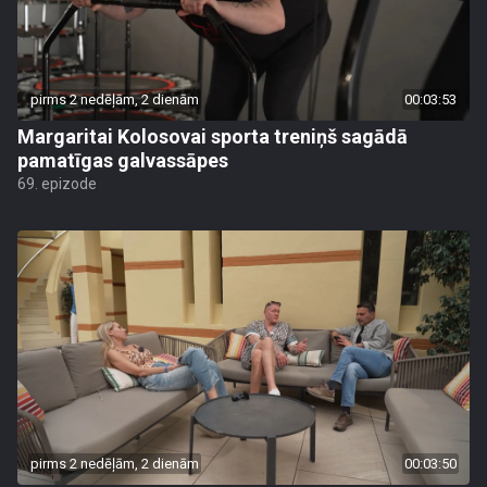
pirms 2 nedēļām, 2 dienām
00:03:53
Margaritai Kolosovai sporta treniņš sagādā
pamatīgas galvassāpes
69. epizode
pirms 2 nedēļām, 2 dienām
00:03:50