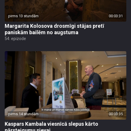
pirms 13 stundām
00:03:31
Margarita Kolosova drosmīgi stājas pretī
paniskām bailēm no augstuma
54. epizode
pirms 14 stundām
00:03:35
Kaspars Kambala viesnīcā slepus kārto
pārsteigumu sievai