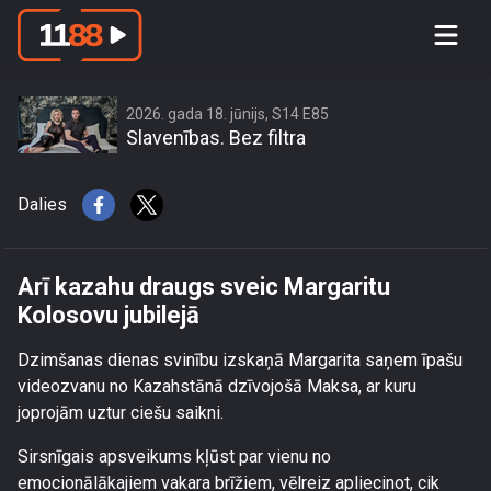
Arī kazahu draugs sveic Margaritu
Kolosovu jubilejā
2026. gada 18. jūnijs, S14 E85
Slavenības. Bez filtra
Dalies
Arī kazahu draugs sveic Margaritu
Kolosovu jubilejā
Dzimšanas dienas svinību izskaņā Margarita saņem īpašu
videozvanu no Kazahstānā dzīvojošā Maksa, ar kuru
joprojām uztur ciešu saikni.
Sirsnīgais apsveikums kļūst par vienu no
emocionālākajiem vakara brīžiem, vēlreiz apliecinot, cik