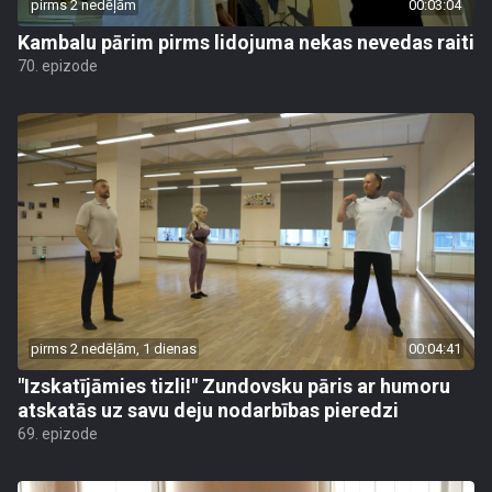
pirms 2 nedēļām
00:03:04
Kambalu pārim pirms lidojuma nekas nevedas raiti
70. epizode
pirms 2 nedēļām, 1 dienas
00:04:41
"Izskatījāmies tizli!" Zundovsku pāris ar humoru
atskatās uz savu deju nodarbības pieredzi
69. epizode