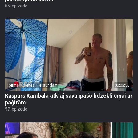
55. epizode
pirms 1 dienas, 14 stundām
00:03:56
Kaspars Kambala atklāj savu īpašo līdzekli cīņai ar
paģirām
57. epizode