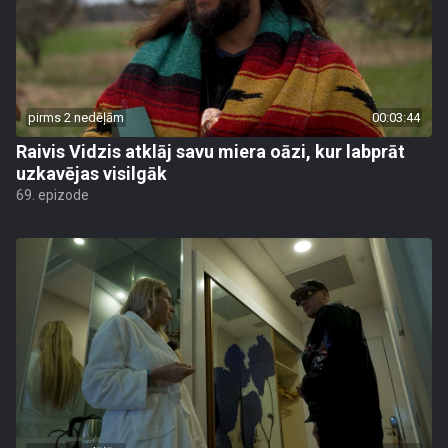
pirms 2 nedēļām
00:03:44
Raivis Vidzis atklāj savu miera oāzi, kur labprāt
uzkavējas visilgāk
69. epizode