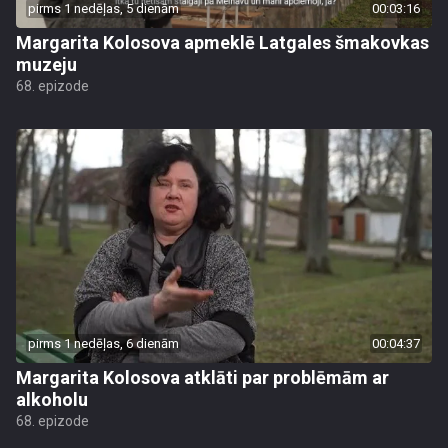
pirms 1 nedēļas, 5 dienām
00:03:16
Margarita Kolosova apmeklē Latgales šmakovkas
muzeju
68. epizode
pirms 1 nedēļas, 6 dienām
00:04:37
Margarita Kolosova atklāti par problēmām ar
alkoholu
68. epizode