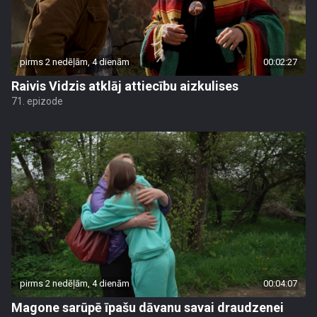
pirms 2 nedēļām, 4 dienām
00:02:27
Raivis Vidzis atklāj attiecību aizkulises
71. epizode
pirms 2 nedēļām, 4 dienām
00:04:07
Magone sarūpē īpašu dāvanu savai draudzenei