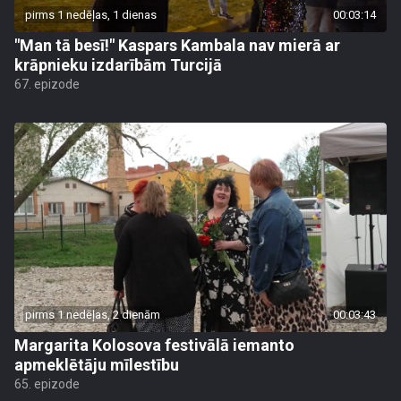
pirms 1 nedēļas, 1 dienas
00:03:14
"Man tā besī!" Kaspars Kambala nav mierā ar
krāpnieku izdarībām Turcijā
67. epizode
pirms 1 nedēļas, 2 dienām
00:03:43
Margarita Kolosova festivālā iemanto
apmeklētāju mīlestību
65. epizode