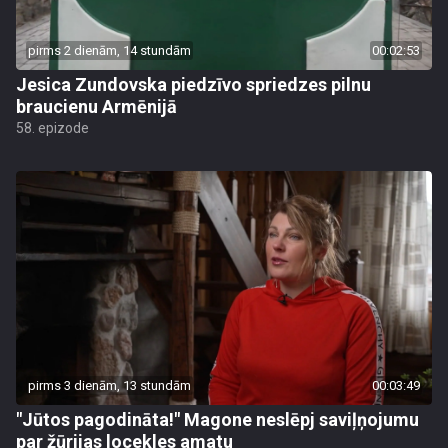
pirms 2 dienām, 14 stundām
00:02:53
Jesica Zundovska piedzīvo spriedzes pilnu
braucienu Armēnijā
58. epizode
pirms 3 dienām, 13 stundām
00:03:49
"Jūtos pagodināta!" Magone neslēpj saviļņojumu
par žūrijas locekles amatu