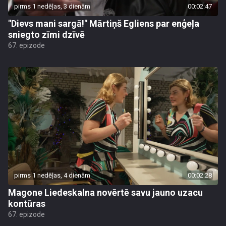
pirms 1 nedēļas, 3 dienām
00:02:47
"Dievs mani sargā!" Mārtiņš Egliens par enģeļa
sniegto zīmi dzīvē
67. epizode
pirms 1 nedēļas, 4 dienām
00:02:28
Magone Liedeskalna novērtē savu jauno uzacu
kontūras
67. epizode