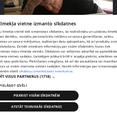
pirms 2 nedēļām, 6 dienām
00:02:41
 tīmekļa vietne izmanto sīkdatnes
Kaspars Kambala neslēpj vilšanos par bijušo sievu
 tīmekļa vietnē tiek izmantotas sīkdatnes, lai nodrošinātu un uzlabotu tīmek
Tifāniju
nes darbību., nosūtītu personalizētu reklāmu un satura ģenerēšanai, veiktu
āmas un satura mērījumus, auditorijas datu apkopošanu, kā arī produktu izst
72. epizode
zlabošanu. Zemāk sniedzam informāciju par visām sīkdatnēm, kuras tiek
ntotas mūsu tīmekļa vietnēs. Sīkdatnes var atšķirties atkarībā no apmeklētā
rneta vietnes sadaļas. Lietotājam jebkurā brīdī ir iespēja piekrist, atteikties va
īt savu piekrišanu. Piekrišanas sniegšana, kā arī tās atsaukšana vai mainīša
ecas uz visām interneta vietnes sadaļām. Vairāk informācijas par izmantotaj
atnēm skatīt
sīkdatņu izmantošanas noteikumos.
ĪT VISUS PARTNERUS
(1718) →
PIELĀGOT IZVĒLI
PIEKRIST VISĀM SĪKDATNĒM
ATSTĀT TEHNISKĀS SĪKDATNES
pirms 2 nedēļām, 6 dienām
00:04:02