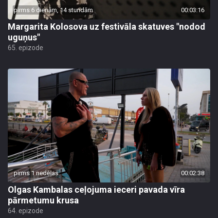
pirms 6 dienām, 14 stundām
00:03:16
Margarita Kolosova uz festivāla skatuves "nodod
uguņus"
65. epizode
pirms 1 nedēļas
00:02:38
Olgas Kambalas ceļojuma ieceri pavada vīra
pārmetumu krusa
64. epizode