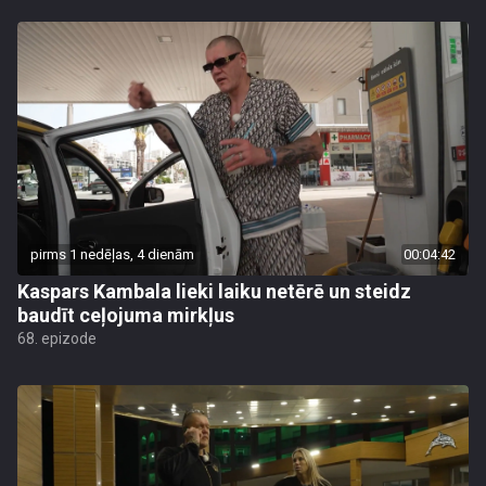
pirms 1 nedēļas, 4 dienām
00:04:42
Kaspars Kambala lieki laiku netērē un steidz
baudīt ceļojuma mirkļus
68. epizode