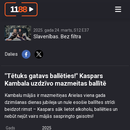
\"Tētuks gatavs ballēties!\" Kaspars
Kambala uzdzīvo mazmeitas ballītē
2025. gada 24. marts, S12 E37
Slavenības. Bez filtra
Dalies
"Tētuks gatavs ballēties!" Kaspars
Kambala uzdzīvo mazmeitas ballītē
Kambalu mājās ir mazmeitiņas Arielas viena gada
dzimšanas dienas jubileja un nule esošie ballītes strīdi
beidzot rimst – Kaspars sāk lietot alkoholu, ballēties un
nebūt nejūt vairs mājās saspringto gaisotni!
Gads
2025