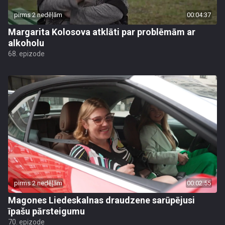
pirms 2 nedēļām
00:04:37
Margarita Kolosova atklāti par problēmām ar
alkoholu
68. epizode
pirms 2 nedēļām
00:02:55
Magones Liedeskalnas draudzene sarūpējusi
īpašu pārsteigumu
70. epizode