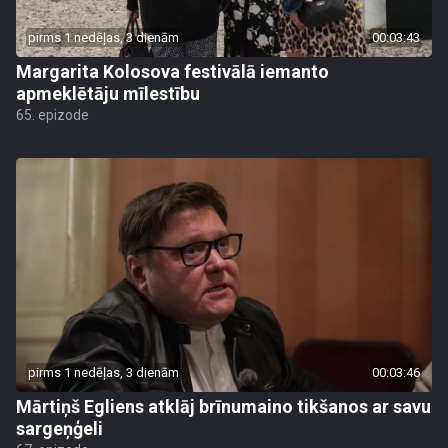
pirms 1 nedēļas, 3 dienām
00:03:43
Margarita Kolosova festivālā iemanto
apmeklētāju mīlestību
65. epizode
pirms 1 nedēļas, 3 dienām
00:03:46
Mārtiņš Egliens atklāj brīnumaino tikšanos ar savu
sargeņģeli