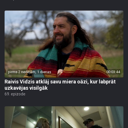
pirms 2 nedēļām, 1 dienas
00:03:44
Raivis Vidzis atklāj savu miera oāzi, kur labprāt
uzkavējas visilgāk
69. epizode