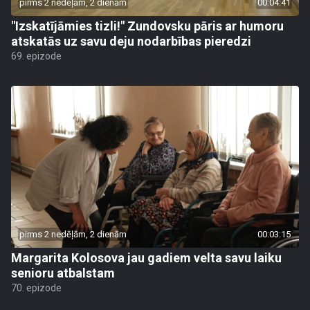
pirms 2 nedēļām, 2 dienām
00:04:41
"Izskatījāmies tizli!" Zundovsku pāris ar humoru
atskatās uz savu deju nodarbības pieredzi
69. epizode
pirms 2 nedēļām, 2 dienām
00:03:15
Margarita Kolosova jau gadiem velta savu laiku
senioru atbalstam
70. epizode