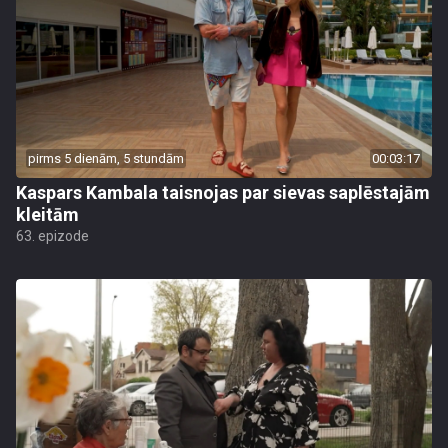
pirms 5 dienām, 5 stundām
00:03:17
Kaspars Kambala taisnojas par sievas saplēstajām
kleitām
63. epizode