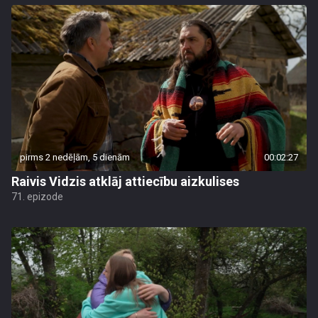
pirms 2 nedēļām, 5 dienām
00:02:27
Raivis Vidzis atklāj attiecību aizkulises
71. epizode