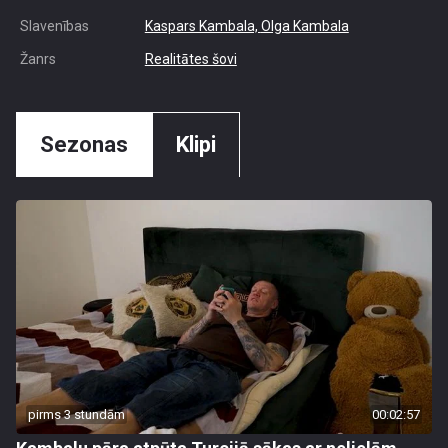
Slavenības
Kaspars Kambala,
Olga Kambala
Žanrs
Realitātes šovi
Sezonas
Klipi
pirms 3 stundām
00:02:57