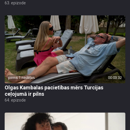
63. epizode
pirms 1 nedēļas
00:03:32
Olgas Kambalas pacietības mērs Turcijas
ceļojumā ir pilns
64. epizode