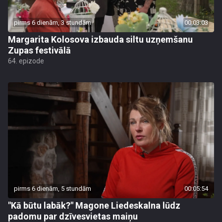
pirms 6 dienām, 3 stundām
00:03:03
Margarita Kolosova izbauda siltu uzņemšanu
Zupas festivālā
64. epizode
pirms 6 dienām, 5 stundām
00:05:54
"Kā būtu labāk?" Magone Liedeskalna lūdz
padomu par dzīvesvietas maiņu