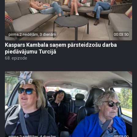
pirms 2 nedēļām, 3 dienām
00:03:50
Kaspars Kambala saņem pārsteidzošu darba
piedāvājumu Turcijā
68. epizode
pirms 2 nedēļām, 4 dienām
00:03:00