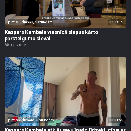
pirms 1 dienas, 5 stundām
00:03:35
Kaspars Kambala viesnīcā slepus kārto
pārsteigumu sievai
55. epizode
pirms 2 dienām, 5 stundām
00:03:56
Kaspars Kambala atklāj savu īpašo līdzekli cīņai ar