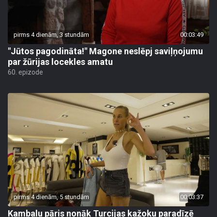
pirms 4 dienām, 3 stundām
00:03:49
"Jūtos pagodināta!" Magone neslēpj saviļņojumu
par žūrijas locekles amatu
60. epizode
pirms 4 dienām, 5 stundām
00:03:37
Kambalu pāris nonāk Turcijas kažoku paradīzē