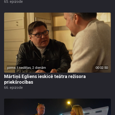
65. epizode
pirms 1 nedēļas, 2 dienām
00:02:50
Mārtiņš Egliens ieskicē teātra režisora
priekšrocības
66. epizode