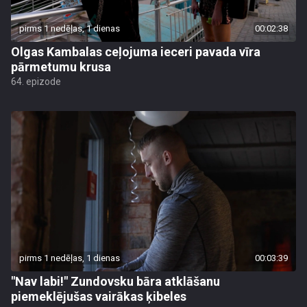
pirms 1 nedēļas, 1 dienas
00:02:38
Olgas Kambalas ceļojuma ieceri pavada vīra
pārmetumu krusa
64. epizode
pirms 1 nedēļas, 1 dienas
00:03:39
"Nav labi!" Zundovsku bāra atklāšanu
piemeklējušas vairākas ķibeles