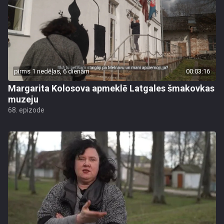
pirms 1 nedēļas, 6 dienām
00:03:16
Margarita Kolosova apmeklē Latgales šmakovkas
muzeju
68. epizode