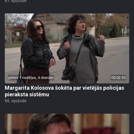
67. epizode
pirms 1 nedēļas, 4 dienām
00:02:55
Margarita Kolosova šokēta par vietējās policijas
pieraksta sistēmu
66. epizode