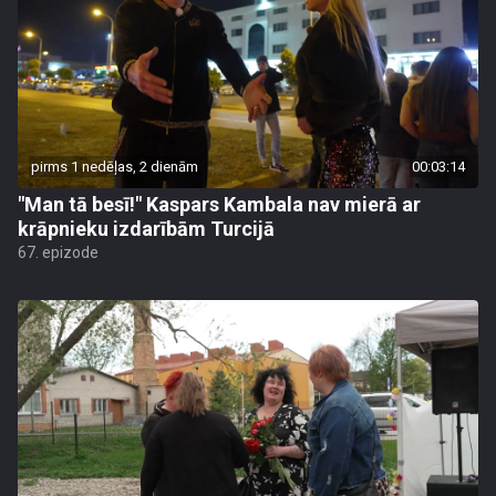
pirms 1 nedēļas, 2 dienām
00:03:14
"Man tā besī!" Kaspars Kambala nav mierā ar
krāpnieku izdarībām Turcijā
67. epizode