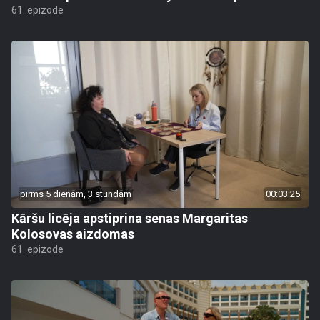
61. epizode
pirms 5 dienām, 3 stundām
00:03:25
Kāršu licēja apstiprina senas Margaritas
Kolosovas aizdomas
61. epizode