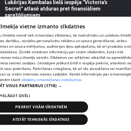
Lukērijas Kambalas lielā iespēja "Victoria's
Secret" atlasē atduras pret finansiāliem
sarežģījumiem
71. epizode
 tīmekļa vietne izmanto sīkdatnes
 tīmekļa vietnē tiek izmantotas sīkdatnes, lai nodrošinātu un uzlabotu tīmek
nes darbību., nosūtītu personalizētu reklāmu un satura ģenerēšanai, veiktu
āmas un satura mērījumus, auditorijas datu apkopošanu, kā arī produktu izst
zlabošanu. Zemāk sniedzam informāciju par visām sīkdatnēm, kuras tiek
ntotas mūsu tīmekļa vietnēs. Sīkdatnes var atšķirties atkarībā no apmeklētā
rneta vietnes sadaļas. Lietotājam jebkurā brīdī ir iespēja piekrist, atteikties va
īt savu piekrišanu. Piekrišanas sniegšana, kā arī tās atsaukšana vai mainīša
ecas uz visām interneta vietnes sadaļām. Vairāk informācijas par izmantotaj
atnēm skatīt
sīkdatņu izmantošanas noteikumos.
ĪT VISUS PARTNERUS
(1718) →
PIELĀGOT IZVĒLI
pirms 2 nedēļām, 6 dienām
00:03:18
Margarita Kolosova atklāti par dronu radīto
PIEKRIST VISĀM SĪKDATNĒM
nedrošības sajūtu Latgalē
72. epizode
ATSTĀT TEHNISKĀS SĪKDATNES