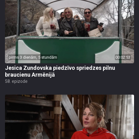
pirms 3 dienām, 5 stundām
00:02:53
Jesica Zundovska piedzīvo spriedzes pilnu
braucienu Armēnijā
58. epizode