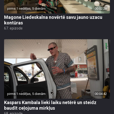
pirms 1 nedēļas, 5 dienām
00:02:28
Magone Liedeskalna novērtē savu jauno uzacu
kontūras
67. epizode
pirms 1 nedēļas, 5 dienām
00:04:42
Kaspars Kambala lieki laiku netērē un steidz
baudīt ceļojuma mirkļus
68. epizode