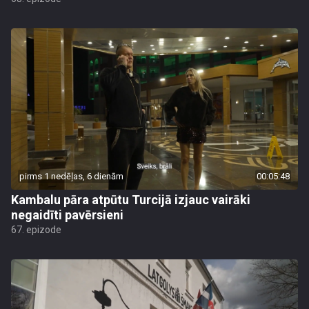
pirms 1 nedēļas, 6 dienām
00:05:48
Kambalu pāra atpūtu Turcijā izjauc vairāki
negaidīti pavērsieni
67. epizode