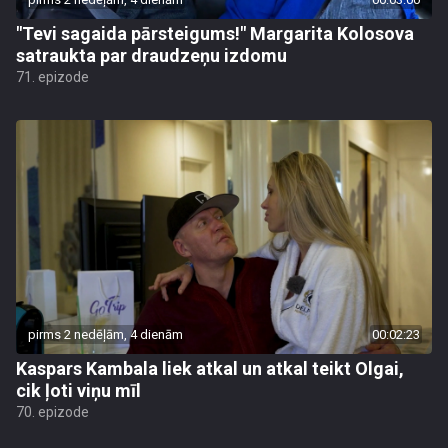
"Tevi sagaida pārsteigums!" Margarita Kolosova
satraukta par draudzeņu izdomu
71. epizode
pirms 2 nedēļām, 4 dienām
00:02:23
Kaspars Kambala liek atkal un atkal teikt Olgai,
cik ļoti viņu mīl
70. epizode