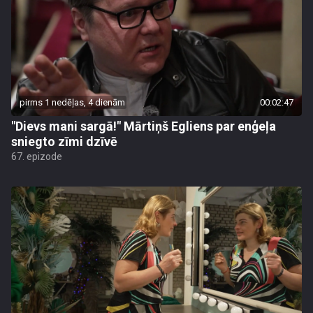
pirms 1 nedēļas, 4 dienām
00:02:47
"Dievs mani sargā!" Mārtiņš Egliens par enģeļa
sniegto zīmi dzīvē
67. epizode