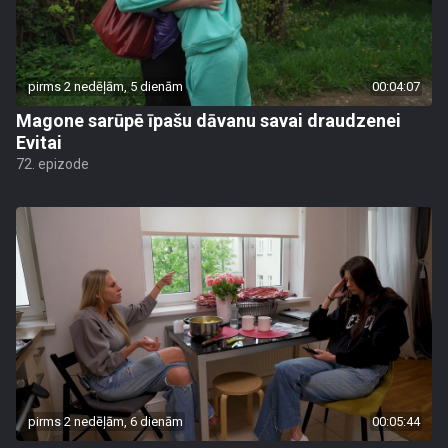
pirms 2 nedēļām, 5 dienām
00:04:07
Magone sarūpē īpašu dāvanu savai draudzenei
Evitai
72. epizode
pirms 2 nedēļām, 6 dienām
00:05:44