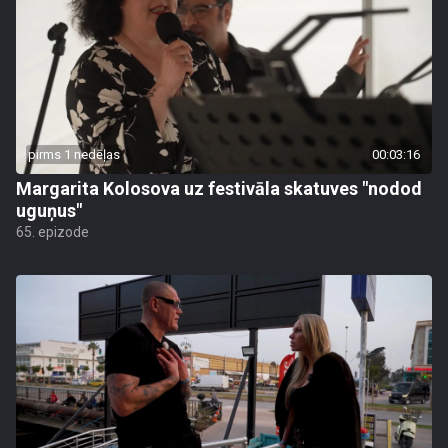
pirms 1 nedēļas
00:03:16
Margarita Kolosova uz festivāla skatuves "nodod
uguņus"
65. epizode