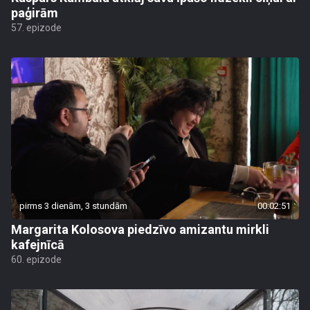
paģirām
57. epizode
pirms 3 dienām, 3 stundām
00:02:51
Margarita Kolosova piedzīvo amizantu mirkli
kafejnīcā
60. epizode