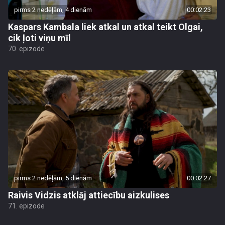
pirms 2 nedēļām, 4 dienām
00:02:23
Kaspars Kambala liek atkal un atkal teikt Olgai,
cik ļoti viņu mīl
70. epizode
pirms 2 nedēļām, 5 dienām
00:02:27
Raivis Vidzis atklāj attiecību aizkulises
71. epizode