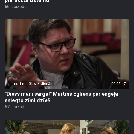
pieraksta sistēmu
66. epizode
pirms 1 nedēļas, 4 dienām
00:02:47
"Dievs mani sargā!" Mārtiņš Egliens par enģeļa
sniegto zīmi dzīvē
67. epizode