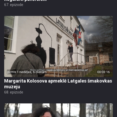
67. epizode
pirms 1 nedēļas, 6 dienām
00:03:16
Margarita Kolosova apmeklē Latgales šmakovkas
muzeju
68. epizode