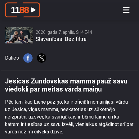
Jesicas Zundovskas mamma pauž
savu viedokli par meitas vārda maiņu
2026. gada 7. aprīlis, S14 E44
Slavenības. Bez filtra
Dalies
Jesicas Zundovskas mamma pauž savu
viedokli par meitas vārda maiņu
Pēc tam, kad Liene paziņo, ka ir oficiāli nomainījusi vārdu
uz Jesica, viņas mamma, neskatoties uz sākotnējo
neizpratni, uzsver, ka svarīgākais ir bērnu laime un ka
katram ir tiesības uz savu izvēli, vienlaikus atgādinot arī par
vārda nozīmi cilvēka dzīvē.