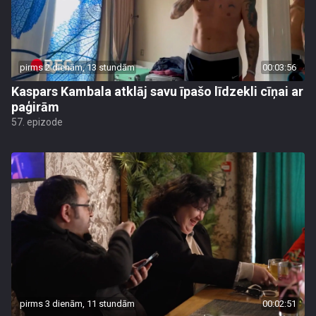
pirms 2 dienām, 13 stundām
00:03:56
Kaspars Kambala atklāj savu īpašo līdzekli cīņai ar
paģirām
57. epizode
pirms 3 dienām, 11 stundām
00:02:51