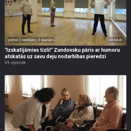
pirms 2 nedēļām, 2 dienām
00:04:41
"Izskatījāmies tizli!" Zundovsku pāris ar humoru
atskatās uz savu deju nodarbības pieredzi
69. epizode