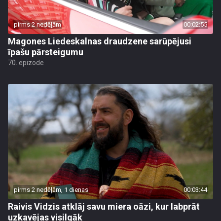
pirms 2 nedēļām
00:02:55
Magones Liedeskalnas draudzene sarūpējusi
īpašu pārsteigumu
70. epizode
pirms 2 nedēļām, 1 dienas
00:03:44
Raivis Vidzis atklāj savu miera oāzi, kur labprāt
uzkavējas visilgāk