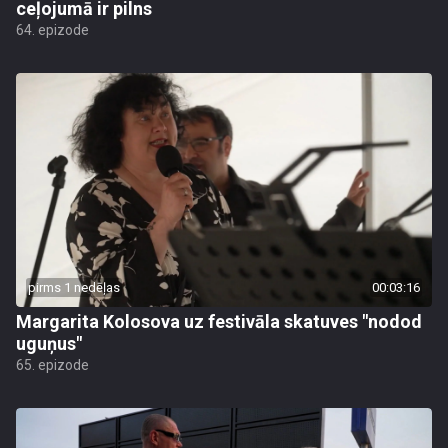
ceļojumā ir pilns
64. epizode
pirms 1 nedēļas
00:03:16
Margarita Kolosova uz festivāla skatuves "nodod
uguņus"
65. epizode