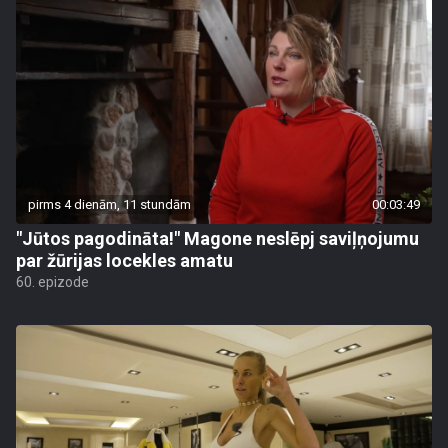
pirms 4 dienām, 11 stundām
00:03:49
"Jūtos pagodināta!" Magone neslēpj saviļņojumu
par žūrijas locekles amatu
60. epizode