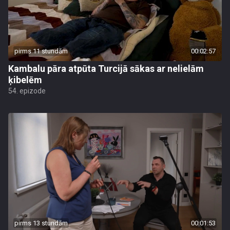
pirms 11 stundām
00:02:57
Kambalu pāra atpūta Turcijā sākas ar nelielām
ķibelēm
54. epizode
pirms 13 stundām
00:01:53