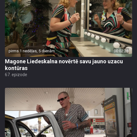
pirms 1 nedēļas, 5 dienām
00:02:28
Magone Liedeskalna novērtē savu jauno uzacu
kontūras
67. epizode