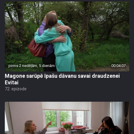
pirms 2 nedēļām, 5 dienām
00:04:07
Magone sarūpē īpašu dāvanu savai draudzenei
Evitai
72. epizode