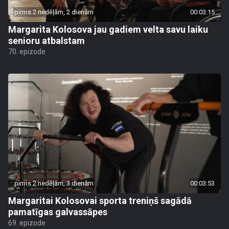
pirms 2 nedēļām, 2 dienām
00:03:15
Margarita Kolosova jau gadiem velta savu laiku
senioru atbalstam
70. epizode
pirms 2 nedēļām, 3 dienām
00:03:53
Margaritai Kolosovai sporta treniņš sagādā
pamatīgas galvassāpes
69. epizode