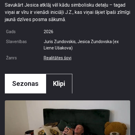
Savukārt Jesica atklāj vēl kādu simbolisku detaļu – tagad
viņai ar vīru ir vienādi iniciāļi J.Z., kas viņai šķiet īpaši zīmīgi
jaunā dzīves posma sākumā.
Gads
2026
Slavenības
Juris Zundovskis, Jesica Zundovska (ex
Liene Ušakova)
Žanrs
Realitātes šovi
Sezonas
Klipi