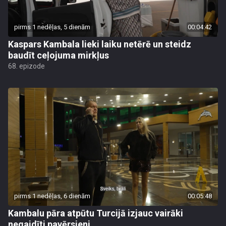
pirms 1 nedēļas, 5 dienām
00:04:42
Kaspars Kambala lieki laiku netērē un steidz
baudīt ceļojuma mirkļus
68. epizode
pirms 1 nedēļas, 6 dienām
00:05:48
Kambalu pāra atpūtu Turcijā izjauc vairāki
negaidīti pavērsieni