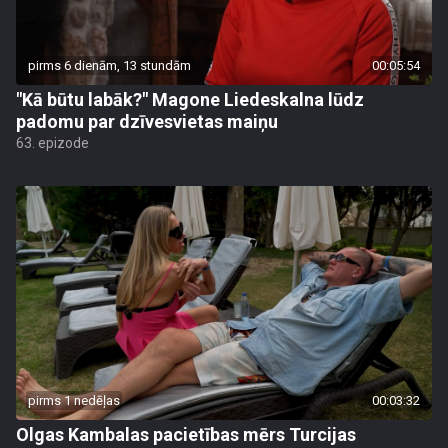
pirms 6 dienām, 13 stundām
00:05:54
"Kā būtu labāk?" Magone Liedeskalna lūdz
padomu par dzīvesvietas maiņu
63. epizode
pirms 1 nedēļas
00:03:32
Olgas Kambalas pacietības mērs Turcijas