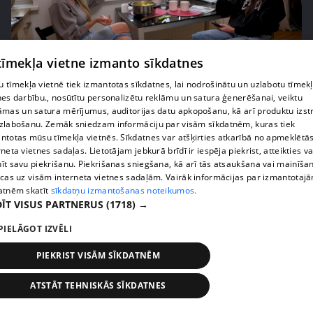
 tīmekļa vietne izmanto sīkdatnes
pirms 2 nedēļām, 6 dienām
00:05:44
 tīmekļa vietnē tiek izmantotas sīkdatnes, lai nodrošinātu un uzlabotu tīmek
Lukērijas Kambalas lielā iespēja "Victoria's
nes darbību., nosūtītu personalizētu reklāmu un satura ģenerēšanai, veiktu
āmas un satura mērījumus, auditorijas datu apkopošanu, kā arī produktu izst
Secret" atlasē atduras pret finansiāliem
zlabošanu. Zemāk sniedzam informāciju par visām sīkdatnēm, kuras tiek
sarežģījumiem
ntotas mūsu tīmekļa vietnēs. Sīkdatnes var atšķirties atkarībā no apmeklētā
71. epizode
rneta vietnes sadaļas. Lietotājam jebkurā brīdī ir iespēja piekrist, atteikties va
īt savu piekrišanu. Piekrišanas sniegšana, kā arī tās atsaukšana vai mainīša
ecas uz visām interneta vietnes sadaļām. Vairāk informācijas par izmantotaj
atnēm skatīt
sīkdatņu izmantošanas noteikumos.
ĪT VISUS PARTNERUS
(1718) →
PIELĀGOT IZVĒLI
PIEKRIST VISĀM SĪKDATNĒM
ATSTĀT TEHNISKĀS SĪKDATNES