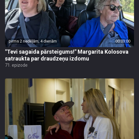
pirms 2 nedēļām, 4 dienām
00:03:00
"Tevi sagaida pārsteigums!" Margarita Kolosova
satraukta par draudzeņu izdomu
71. epizode