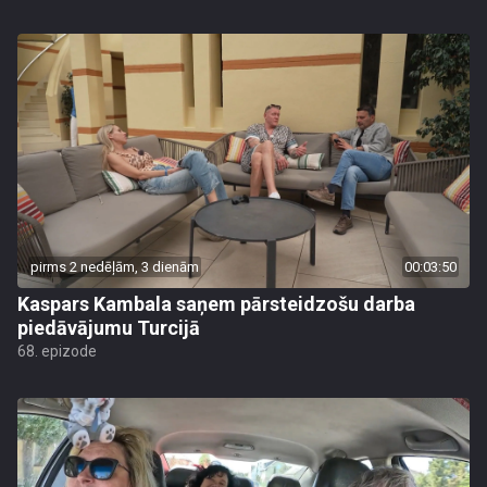
pirms 2 nedēļām, 3 dienām
00:03:50
Kaspars Kambala saņem pārsteidzošu darba
piedāvājumu Turcijā
68. epizode