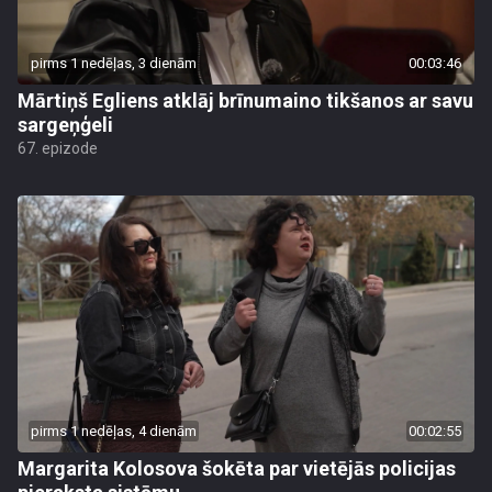
pirms 1 nedēļas, 3 dienām
00:03:46
Mārtiņš Egliens atklāj brīnumaino tikšanos ar savu
sargeņģeli
67. epizode
pirms 1 nedēļas, 4 dienām
00:02:55
Margarita Kolosova šokēta par vietējās policijas