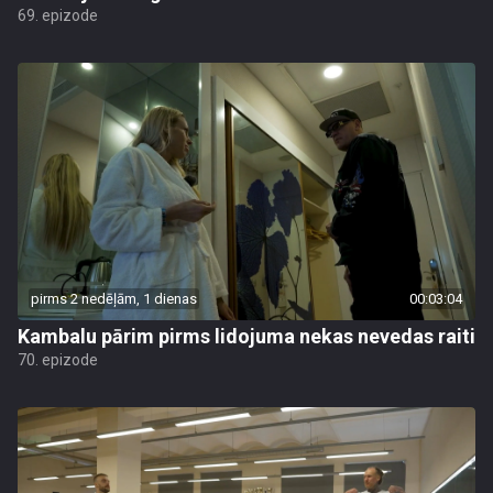
69. epizode
pirms 2 nedēļām, 1 dienas
00:03:04
Kambalu pārim pirms lidojuma nekas nevedas raiti
70. epizode