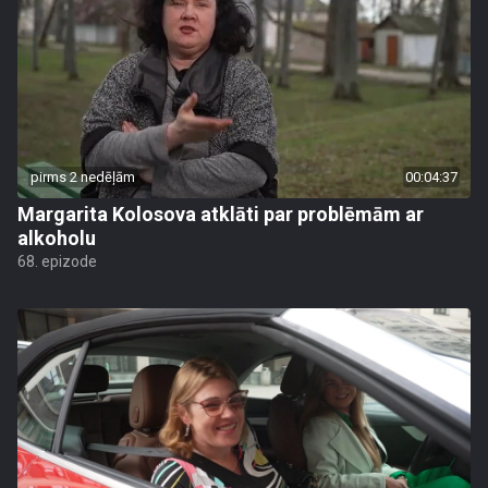
pirms 2 nedēļām
00:04:37
Margarita Kolosova atklāti par problēmām ar
alkoholu
68. epizode