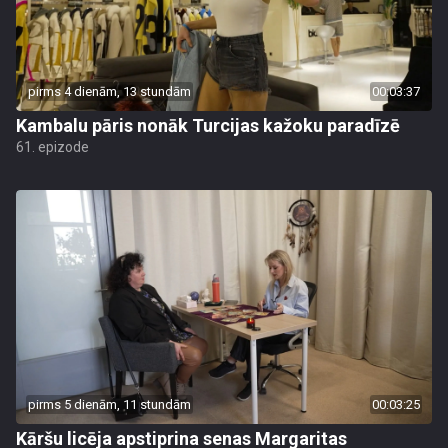
pirms 4 dienām, 13 stundām
00:03:37
Kambalu pāris nonāk Turcijas kažoku paradīzē
61. epizode
pirms 5 dienām, 11 stundām
00:03:25
Kāršu licēja apstiprina senas Margaritas