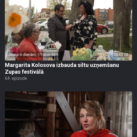
pirms 6 dienām, 11 stundām
00:03:03
Margarita Kolosova izbauda siltu uzņemšanu
Zupas festivālā
64. epizode