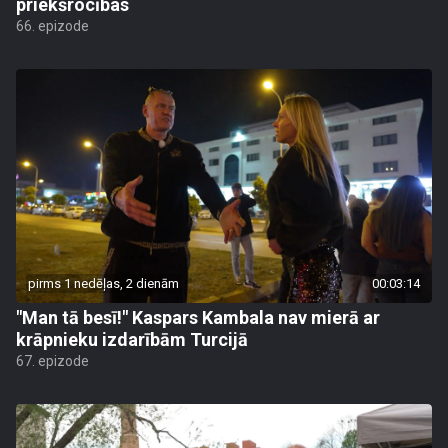
priekšrocības
66. epizode
pirms 1 nedēļas, 2 dienām
00:03:14
"Man tā besī!" Kaspars Kambala nav mierā ar
krāpnieku izdarībām Turcijā
67. epizode