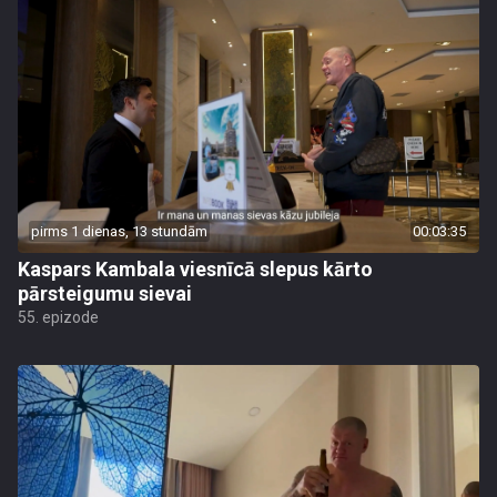
pirms 1 dienas, 13 stundām
00:03:35
Kaspars Kambala viesnīcā slepus kārto
pārsteigumu sievai
55. epizode