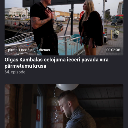
pirms 1 nedēļas, 1 dienas
00:02:38
Olgas Kambalas ceļojuma ieceri pavada vīra
pārmetumu krusa
64. epizode