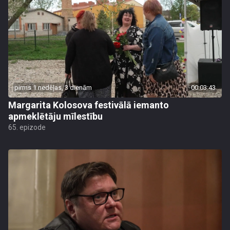
pirms 1 nedēļas, 3 dienām
00:03:43
Margarita Kolosova festivālā iemanto
apmeklētāju mīlestību
65. epizode