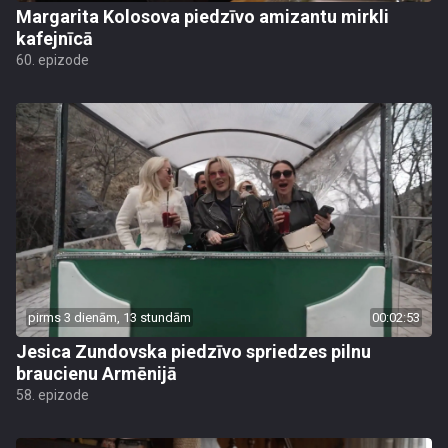
Margarita Kolosova piedzīvo amizantu mirkli
kafejnīcā
60. epizode
pirms 3 dienām, 13 stundām
00:02:53
Jesica Zundovska piedzīvo spriedzes pilnu
braucienu Armēnijā
58. epizode