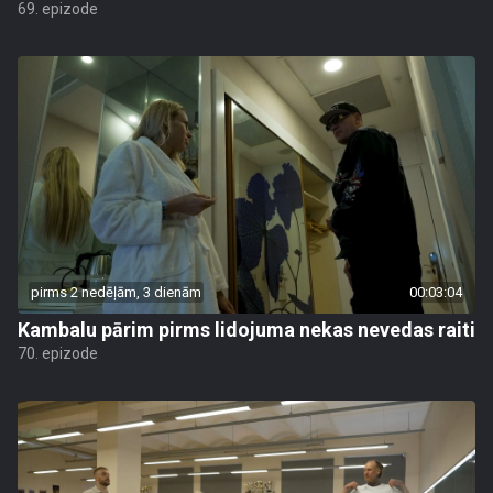
69. epizode
pirms 2 nedēļām, 3 dienām
00:03:04
Kambalu pārim pirms lidojuma nekas nevedas raiti
70. epizode