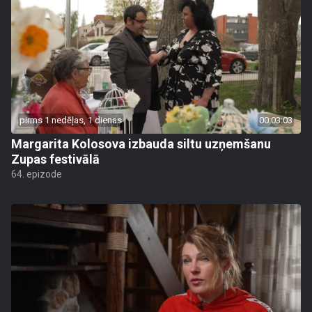
pirms 1 nedēļas, 1 dienas
00:03:03
Margarita Kolosova izbauda siltu uzņemšanu
Zupas festivālā
64. epizode