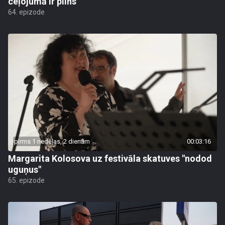
ceļojumā ir pilns
64. epizode
pirms 1 nedēļas, 2 dienām
00:03:16
Margarita Kolosova uz festivāla skatuves "nodod
uguņus"
65. epizode