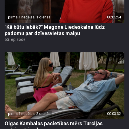
pirms 1 nedēļas, 1 dienas
00:05:54
"Kā būtu labāk?" Magone Liedeskalna lūdz
padomu par dzīvesvietas maiņu
63. epizode
pirms 1 nedēļas, 2 dienām
00:03:32
Olgas Kambalas pacietības mērs Turcijas