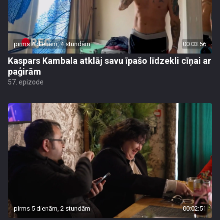
pirms 4 dienām, 4 stundām
00:03:56
Kaspars Kambala atklāj savu īpašo līdzekli cīņai ar
paģirām
57. epizode
pirms 5 dienām, 2 stundām
00:02:51