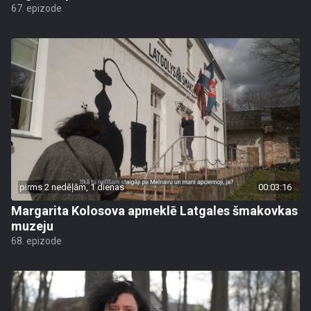
67. epizode
pirms 2 nedēļām, 1 dienas
00:03:16
Margarita Kolosova apmeklē Latgales šmakovkas
muzeju
68. epizode