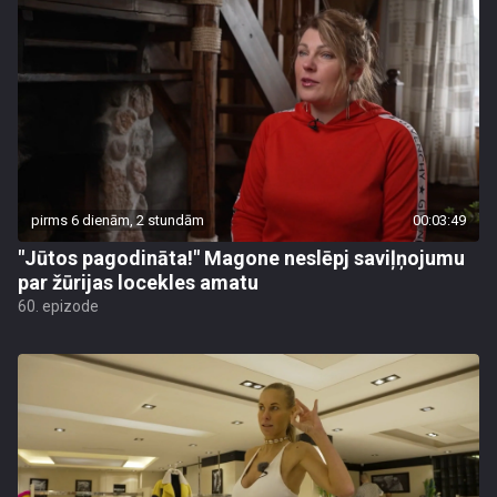
pirms 6 dienām, 2 stundām
00:03:49
"Jūtos pagodināta!" Magone neslēpj saviļņojumu
par žūrijas locekles amatu
60. epizode