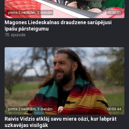
pirms 2 nedēļām, 2 dienām
00:02:55
Magones Liedeskalnas draudzene sarūpējusi
īpašu pārsteigumu
70. epizode
pirms 2 nedēļām, 3 dienām
00:03:44
Raivis Vidzis atklāj savu miera oāzi, kur labprāt
uzkavējas visilgāk