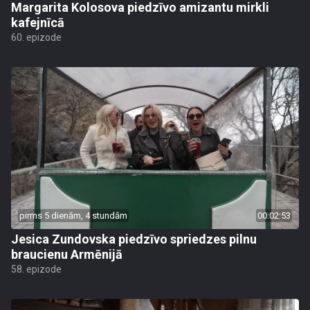
Margarita Kolosova piedzīvo amizantu mirkli
kafejnīcā
60. epizode
pirms 5 dienām, 4 stundām
00:02:53
Jesica Zundovska piedzīvo spriedzes pilnu
braucienu Armēnijā
58. epizode