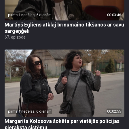
pirms 1 nedēļas, 5 dienām
00:03:46
Mārtiņš Egliens atklāj brīnumaino tikšanos ar savu
sargeņģeli
67. epizode
pirms 1 nedēļas, 6 dienām
00:02:55
Margarita Kolosova šokēta par vietējās policijas
pieraksta sistēmu