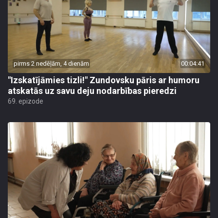
pirms 2 nedēļām, 4 dienām
00:04:41
"Izskatījāmies tizli!" Zundovsku pāris ar humoru
atskatās uz savu deju nodarbības pieredzi
69. epizode