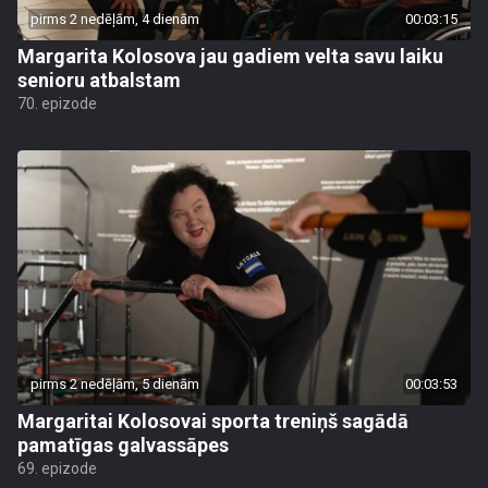
pirms 2 nedēļām, 4 dienām
00:03:15
Margarita Kolosova jau gadiem velta savu laiku
senioru atbalstam
70. epizode
pirms 2 nedēļām, 5 dienām
00:03:53
Margaritai Kolosovai sporta treniņš sagādā
pamatīgas galvassāpes
69. epizode