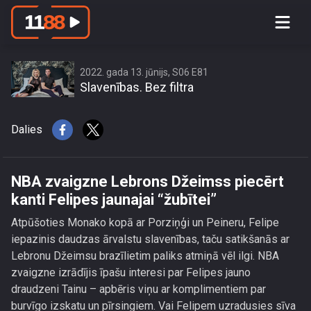
NBA zvaigzne Lebrons Džeimss
piecērt kanti Felipes jaunajai “žubītei”
2022. gada 13. jūnijs, S06 E81
Slavenības. Bez filtra
Dalies
NBA zvaigzne Lebrons Džeimss piecērt
kanti Felipes jaunajai “žubītei”
Atpūšoties Monako kopā ar Porziņģi un Peineru, Felipe
iepazinis daudzas ārvalstu slavenības, taču satikšanās ar
Lebronu Džeimsu brazīlietim paliks atmiņā vēl ilgi. NBA
zvaigzne izrādījis īpašu interesi par Felipes jauno
draudzeni Tainu – apbēris viņu ar komplimentiem par
burvīgo izskatu un pīrsingiem. Vai Felipem uzradusies sīva