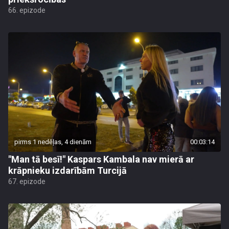
66. epizode
pirms 1 nedēļas, 4 dienām
00:03:14
"Man tā besī!" Kaspars Kambala nav mierā ar
krāpnieku izdarībām Turcijā
67. epizode