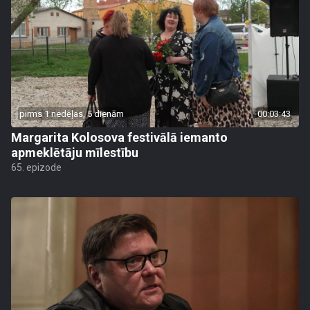
pirms 1 nedēļas, 5 dienām
00:03:43
Margarita Kolosova festivālā iemanto
apmeklētāju mīlestību
65. epizode