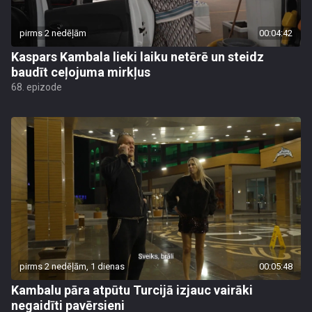
pirms 2 nedēļām
00:04:42
Kaspars Kambala lieki laiku netērē un steidz
baudīt ceļojuma mirkļus
68. epizode
pirms 2 nedēļām, 1 dienas
00:05:48
Kambalu pāra atpūtu Turcijā izjauc vairāki
negaidīti pavērsieni