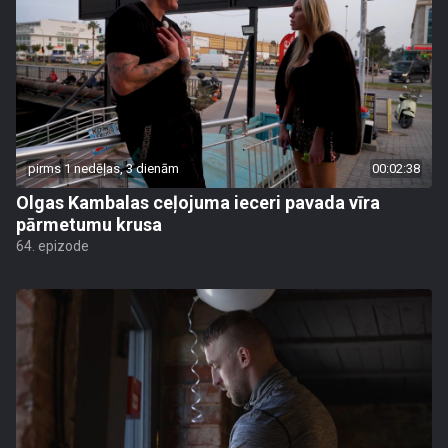
pirms 1 nedēļas, 3 dienām
00:02:38
Olgas Kambalas ceļojuma ieceri pavada vīra
pārmetumu krusa
64. epizode