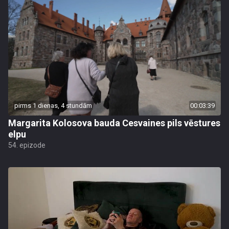
pirms 1 dienas, 4 stundām
00:03:39
Margarita Kolosova bauda Cesvaines pils vēstures
elpu
54. epizode