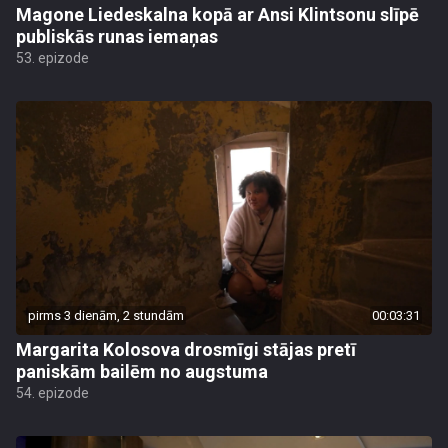
Magone Liedeskalna kopā ar Ansi Klintsonu slīpē
publiskās runas iemaņas
53. epizode
pirms 3 dienām, 2 stundām
00:03:31
Margarita Kolosova drosmīgi stājas pretī
paniskām bailēm no augstuma
54. epizode