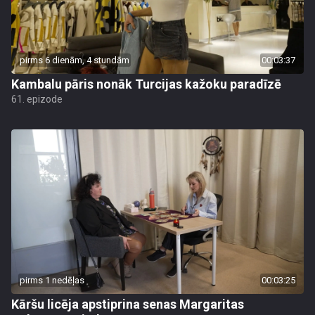
pirms 6 dienām, 4 stundām
00:03:37
Kambalu pāris nonāk Turcijas kažoku paradīzē
61. epizode
pirms 1 nedēļas
00:03:25
Kāršu licēja apstiprina senas Margaritas