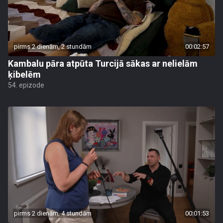
pirms 2 dienām, 2 stundām
00:02:57
Kambalu pāra atpūta Turcijā sākas ar nelielām
ķibelēm
54. epizode
pirms 2 dienām, 4 stundām
00:01:53