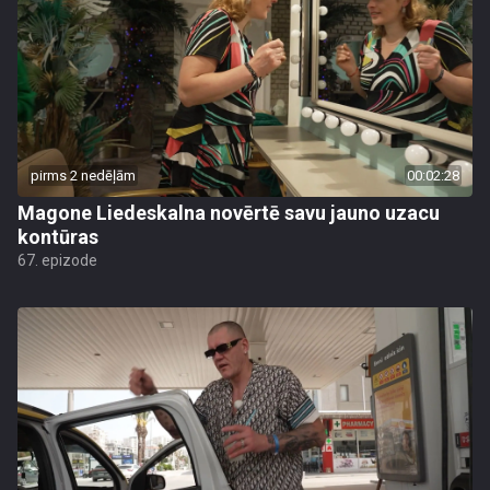
pirms 2 nedēļām
00:02:28
Magone Liedeskalna novērtē savu jauno uzacu
kontūras
67. epizode