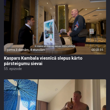
pirms 3 dienām, 4 stundām
00:03:35
Kaspars Kambala viesnīcā slepus kārto
pārsteigumu sievai
55. epizode