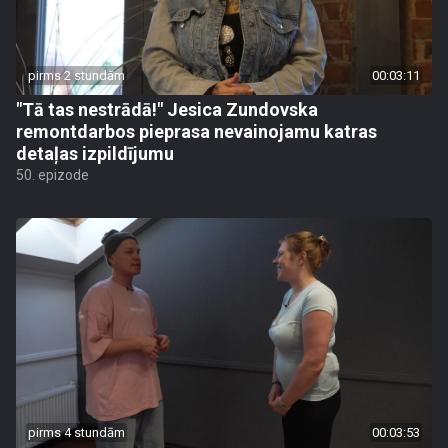
pirms 2 stundām
00:03:11
"Tā tas nestrādā!" Jesica Zundovska
remontdarbos pieprasa nevainojamu katras
detaļas izpildījumu
50. epizode
pirms 4 stundām
00:03:53