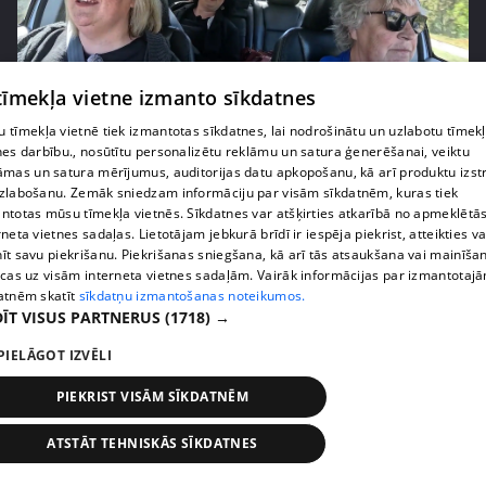
 tīmekļa vietne izmanto sīkdatnes
 tīmekļa vietnē tiek izmantotas sīkdatnes, lai nodrošinātu un uzlabotu tīmek
pirms 2 nedēļām, 6 dienām
00:03:00
nes darbību., nosūtītu personalizētu reklāmu un satura ģenerēšanai, veiktu
āmas un satura mērījumus, auditorijas datu apkopošanu, kā arī produktu izst
"Tevi sagaida pārsteigums!" Margarita Kolosova
zlabošanu. Zemāk sniedzam informāciju par visām sīkdatnēm, kuras tiek
satraukta par draudzeņu izdomu
ntotas mūsu tīmekļa vietnēs. Sīkdatnes var atšķirties atkarībā no apmeklētā
71. epizode
rneta vietnes sadaļas. Lietotājam jebkurā brīdī ir iespēja piekrist, atteikties va
īt savu piekrišanu. Piekrišanas sniegšana, kā arī tās atsaukšana vai mainīša
ecas uz visām interneta vietnes sadaļām. Vairāk informācijas par izmantotaj
atnēm skatīt
sīkdatņu izmantošanas noteikumos.
ĪT VISUS PARTNERUS
(1718) →
PIELĀGOT IZVĒLI
PIEKRIST VISĀM SĪKDATNĒM
ATSTĀT TEHNISKĀS SĪKDATNES