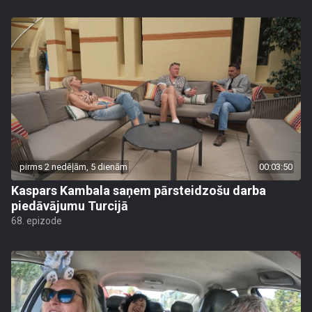
pirms 2 nedēļām, 5 dienām
00:03:50
Kaspars Kambala saņem pārsteidzošu darba
piedāvājumu Turcijā
68. epizode