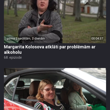
pirms 2 nedēļām, 2 dienām
00:04:37
Margarita Kolosova atklāti par problēmām ar
alkoholu
68. epizode