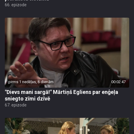
66. epizode
pirms 1 nedēļas, 6 dienām
00:02:47
"Dievs mani sargā!" Mārtiņš Egliens par enģeļa
sniegto zīmi dzīvē
67. epizode